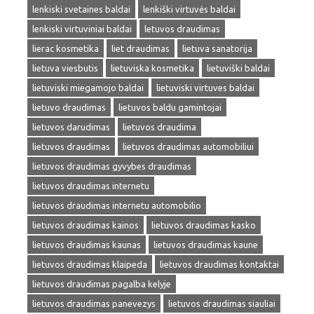
lenkiski svetaines baldai
lenkiški virtuvės baldai
lenkiski virtuviniai baldai
letuvos draudimas
lierac kosmetika
liet draudimas
lietuva sanatorija
lietuva viesbutis
lietuviska kosmetika
lietuviški baldai
lietuviski miegamojo baldai
lietuviski virtuves baldai
lietuvo draudimas
lietuvos baldu gamintojai
lietuvos darudimas
lietuvos draudima
lietuvos draudimas
lietuvos draudimas automobiliui
lietuvos draudimas gyvybes draudimas
lietuvos draudimas internetu
lietuvos draudimas internetu automobilio
lietuvos draudimas kainos
lietuvos draudimas kasko
lietuvos draudimas kaunas
lietuvos draudimas kaune
lietuvos draudimas klaipeda
lietuvos draudimas kontaktai
lietuvos draudimas pagalba kelyje
lietuvos draudimas panevezys
lietuvos draudimas siauliai