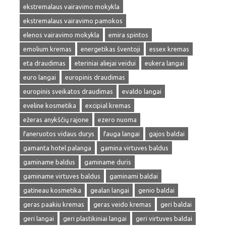
ekstremalaus vairavimo mokykla
ekstremalaus vairavimo pamokos
elenos vairavimo mokykla
emira spintos
emolium kremas
energetikas šventoji
essex kremas
eta draudimas
eteriniai aliejai veidui
eukera langai
euro langai
europinis draudimas
europinis sveikatos draudimas
evaldo langai
eveline kosmetika
excipial kremas
ežeras anykščių rajone
ezero nuoma
faneruotos vidaus durys
fauga langai
gajos baldai
gamanta hotel palanga
gamina virtuves baldus
gaminame baldus
gaminame duris
gaminame virtuves baldus
gaminami baldai
gatineau kosmetika
gealan langai
genio baldai
geras paakiu kremas
geras veido kremas
geri baldai
geri langai
geri plastikiniai langai
geri virtuves baldai