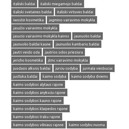
italiski baldai
italiski miegamojo baldai
italiski svetaines baldai
italiski virtuves baldai
iwostin kosmetika
jagmino vairavimo mokykla
jasučio vairavimo mokykla
jasucio vairavimo mokykla kainos
jaunuolio baldai
jaunuolio baldai kaune
jaunuolio kambario baldai
jautri veido oda
jautrios odos prieziura
jericho kosmetika
jtmc vairavimo mokykla
juodasis alksnis baldai
jurciu sodyba
jurmala viesbuciai
justluka baldai
kaimo sodyba
kaimo sodyba dviems
kaimo sodybos alytaus rajone
kaimo sodybos anyksciu rajone
kaimo sodybos kauno rajone
kaimo sodybos klaipedos rajone
kaimo sodybos traku rajone
kaimo sodybos vilniaus rajone
kaimo sodybu nuoma