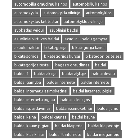
automobiliu draudimu kainos
automobilių kainos
automokykla
automokykla vilniuje
automokyklos
automokyklos ket testai
automokyklos vilniuje
avokadas veidui
ąžuoliniai baldai
azuoliniai virtuves baldai
azuoliniu baldu gamyba
azuolo baldai
b kategorija
b kategorija kaina
b kategorijos
b kategorijos kursai
b kategorijos teises
b kategorijos testai
bagazo draudimas
baldai
baldai 1
baldai akcija
baldai alytuje
baldai deveti
baldai gamyba
baldai internete
baldai internetu
baldai internetu issimoketinai
baldai internetu pigiai
baldai internetu pigiau
baldai is lenkijos
baldai ispardavimas
baldai issimoketinai
baldai jums
baldai kaina
baldai kaunas
baldai kaune
baldai kaune pigiau
baldai klaipeda
baldai klaipedoje
baldai klasikiniai
baldai lt internetu
baldai miegamojo