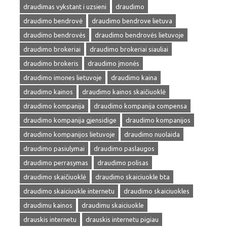
draudimas vykstant i uzsieni
draudimo
draudimo bendrovė
draudimo bendrove lietuva
draudimo bendrovės
draudimo bendrovės lietuvoje
draudimo brokeriai
draudimo brokeriai siauliai
draudimo brokeris
draudimo įmonės
draudimo imones lietuvoje
draudimo kaina
draudimo kainos
draudimo kainos skaičiuoklė
draudimo kompanija
draudimo kompanija compensa
draudimo kompanija gjensidige
draudimo kompanijos
draudimo kompanijos lietuvoje
draudimo nuolaida
draudimo pasiulymai
draudimo paslaugos
draudimo perrasymas
draudimo polisas
draudimo skaičiuoklė
draudimo skaiciuokle bta
draudimo skaiciuokle internetu
draudimo skaiciuokles
draudimu kainos
draudimu skaiciuokle
drauskis internetu
drauskis internetu pigiau