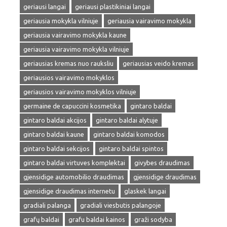
geriausi langai
geriausi plastikiniai langai
geriausia mokykla vilniuje
geriausia vairavimo mokykla
geriausia vairavimo mokykla kaune
geriausia vairavimo mokykla vilniuje
geriausias kremas nuo rauksliu
geriausias veido kremas
geriausios vairavimo mokyklos
geriausios vairavimo mokyklos vilniuje
germaine de capuccini kosmetika
gintaro baldai
gintaro baldai akcijos
gintaro baldai alytuje
gintaro baldai kaune
gintaro baldai komodos
gintaro baldai sekcijos
gintaro baldai spintos
gintaro baldai virtuves komplektai
givybes draudimas
gjensidige automobilio draudimas
gjensidige draudimas
gjensidige draudimas internetu
glaskek langai
gradiali palanga
gradiali viesbutis palangoje
grafų baldai
grafu baldai kainos
graži sodyba