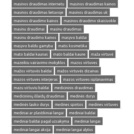
masinos draudimas internetu
masinos draudimas kainos
masinos draudimas lietuvoje
masinos draudimas uk
masinos draudimo kainos
masinos draudimo skaiciuokle
masinu draudimai
masinu draudimas
masinu draudimo kainos
masyvo baldai
masyvo baldu gamyba
matis kosmetika
mato baldai kaunas
mato baldai kaune
maža virtuvė
mazeikiu vairavimo mokyklos
mazos virtuves
mažos virtuvės baldai
mažos virtuvės dizainas
mazos virtuves interjeras
mazos virtuves isplanavimas
mazu virtuviu baldai
medicininis draudimas
medicininių išlaidų draudimas
medinės durys
medinės lauko durys
medines spintos
medines virtuves
mediniai ar plastikiniai langai
mediniai baldai
mediniai baldai pagal uzsakyma
mediniai langai
mediniai langai akcija
mediniai langai alytus