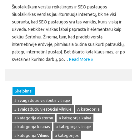
Šiuolaikiškam verslui reikalingos ir SEO paslaugos
Šiuolaikiškas verslas jau šturmuoja internetą, tik ne visi
supranta, kad SEO paslaugos yra tas variklis, kuris viską ir
užveda. Netikite? Viskas labai paprasta ir elementaru kaip
sekliui Šerlohui. Žinoma, tam, kad pradėti verslą
internetinėje erdvėje, pirmiausia būtina susikurti patrauklų,
patogų internetinį puslapį. Bet iškarto kyla klausimas, ar po
svetainės kūrimo darbų, po…
Read More »
Skelbimai
3 zvaigzduciu viesbutis vilniuje
5 zvaigzduciu viesbuciai vilniuje
A kategorija
a kategorija eksternu
a kategorija kaina
a kategorija kaunas
a kategorija vilniuje
a kategorija Vilnius
a kategorijos