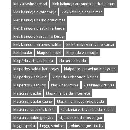
ket vairavimo testai
kiek kainuoja automobilio draudimas
kiek kainuoja c kategorija
kiek kainuoja draudimas
kiek kainuoja kasko draudimas
kiek kainuoja plastikiniai langai
kiek kainuoja vairavimo kursai
kiek kainuoja virtuves baldai
kiek trunka vairavimo kursai
kieti baldai
klaipeda hotel
klaipeda viesbuciai
klaipėda virtuves baldai
klaipėdos baldai
klaipedos baldai katalogas
klaipedos vairavimo mokyklos
klaipedos viesbuciai
klaipedos viesbuciai kainos
klaipedos viesbutis
klasikinė virtuvė
klasikines virtuves
klasikiniai baldai
klasikiniai baldai internetu
klasikiniai baldai kaune
klasikiniai miegamojo baldai
klasikiniai virtuvės baldai
klasikiniai virtuves baldai kaune
klasikiniu baldu gamyba
klijuotos medienos langai
knygu spinta
knygų spintos
kokius langus rinktis