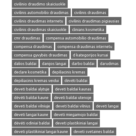
civilinio draudimo skaiciuokle
civilinis automobilio draudimas
civilinis draudimas
civilinis draudimas internetu
civilinis draudimas pigiausias
civilinis draudimas skaiciuokle
clinians kosmetika
cmr draudimas
compensa automobilio draudimas
compensa draudimas
compensa draudimas internetu
compensa gyvybės draudimas
d kategorijos kursai
dalios baldai
danijos langai
darbo baldai
darudimas
declare kosmetika
depiliacinis kremas
depiliacinis kremas veidui
dėvėti baldai
deveti baldai alytuje
deveti baldai kaunas
dėvėti baldai kaune
deveti baldai utenoje
deveti baldai vilniuje
deveti baldai vilnius
deveti langai
deveti langai kaune
deveti miegamojo baldai
dėvėti odiniai baldai
deveti plastikiniai langai
deveti plastikiniai langai kaune
deveti svetaines baldai