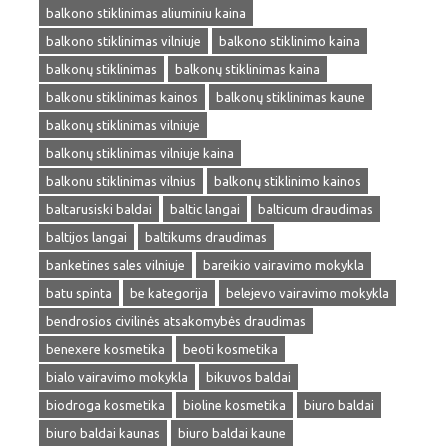
balkono stiklinimas aliuminiu kaina
balkono stiklinimas vilniuje
balkono stiklinimo kaina
balkonų stiklinimas
balkonų stiklinimas kaina
balkonu stiklinimas kainos
balkonų stiklinimas kaune
balkonų stiklinimas vilniuje
balkonų stiklinimas vilniuje kaina
balkonu stiklinimas vilnius
balkonų stiklinimo kainos
baltarusiski baldai
baltic langai
balticum draudimas
baltijos langai
baltikums draudimas
banketines sales vilniuje
bareikio vairavimo mokykla
batu spinta
be kategorija
belejevo vairavimo mokykla
bendrosios civilinės atsakomybės draudimas
benexere kosmetika
beoti kosmetika
bialo vairavimo mokykla
bikuvos baldai
biodroga kosmetika
bioline kosmetika
biuro baldai
biuro baldai kaunas
biuro baldai kaune