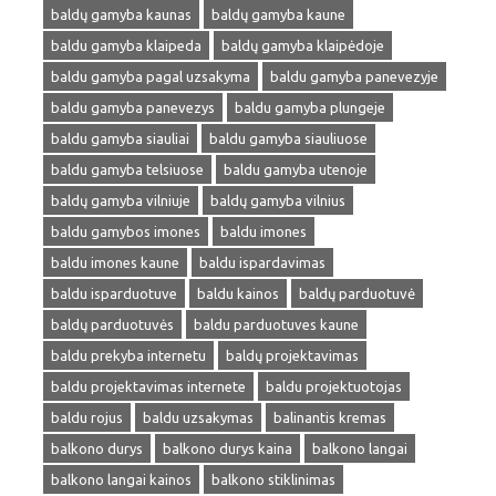
baldų gamyba kaunas
baldų gamyba kaune
baldu gamyba klaipeda
baldų gamyba klaipėdoje
baldu gamyba pagal uzsakyma
baldu gamyba panevezyje
baldu gamyba panevezys
baldu gamyba plungeje
baldu gamyba siauliai
baldu gamyba siauliuose
baldu gamyba telsiuose
baldu gamyba utenoje
baldų gamyba vilniuje
baldų gamyba vilnius
baldu gamybos imones
baldu imones
baldu imones kaune
baldu ispardavimas
baldu isparduotuve
baldu kainos
baldų parduotuvė
baldų parduotuvės
baldu parduotuves kaune
baldu prekyba internetu
baldų projektavimas
baldu projektavimas internete
baldu projektuotojas
baldu rojus
baldu uzsakymas
balinantis kremas
balkono durys
balkono durys kaina
balkono langai
balkono langai kainos
balkono stiklinimas