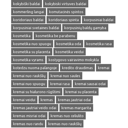
kokybiški baldai
kokybiski virtuves baldai
kommerling langai
komutacinės spintos
koridoriaus baldai
koridoriaus spinta
korpusiniai baldai
korpusiniai svetaines baldai
korpusinių baldų gamyba
kosmetika
kosmetika be parabenu
kosmetika nuo spuogu
kosmetika oda
kosmetika rasa
kosmetika su placenta
kosmetika veidui
kosmetika vyrams
kostygovo vairavimo mokykla
kotedzu nuoma palangoje
kredito draudimas
kremai
kremai nuo raukšlių
kremai nuo saules
kremai nuo spuogu
kremai rasa
kremai sausai odai
kremai su hialurono rūgštimi
kremai su placenta
kremai veidui
kremas
kremas jautriai odai
kremas jautriai veido odai
kremas margarita
kremas misriai odai
kremas nuo celiulito
kremas nuo randu
kremas nuo raukšlių