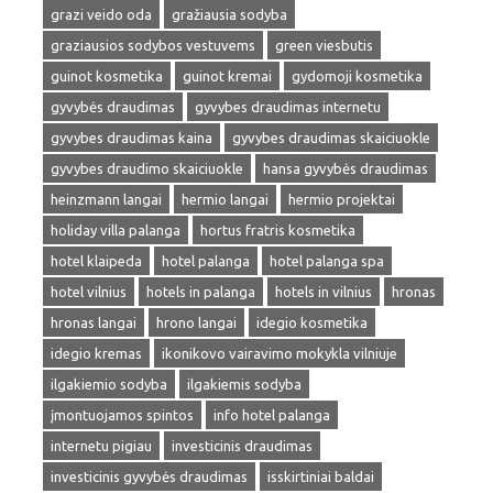
grazi veido oda
gražiausia sodyba
graziausios sodybos vestuvems
green viesbutis
guinot kosmetika
guinot kremai
gydomoji kosmetika
gyvybės draudimas
gyvybes draudimas internetu
gyvybes draudimas kaina
gyvybes draudimas skaiciuokle
gyvybes draudimo skaiciuokle
hansa gyvybės draudimas
heinzmann langai
hermio langai
hermio projektai
holiday villa palanga
hortus fratris kosmetika
hotel klaipeda
hotel palanga
hotel palanga spa
hotel vilnius
hotels in palanga
hotels in vilnius
hronas
hronas langai
hrono langai
idegio kosmetika
idegio kremas
ikonikovo vairavimo mokykla vilniuje
ilgakiemio sodyba
ilgakiemis sodyba
įmontuojamos spintos
info hotel palanga
internetu pigiau
investicinis draudimas
investicinis gyvybės draudimas
isskirtiniai baldai