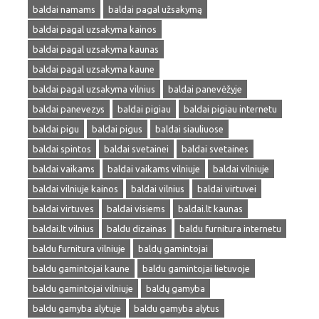
baldai namams
baldai pagal užsakymą
baldai pagal uzsakyma kainos
baldai pagal uzsakyma kaunas
baldai pagal uzsakyma kaune
baldai pagal uzsakyma vilnius
baldai panevėžyje
baldai panevezys
baldai pigiau
baldai pigiau internetu
baldai pigu
baldai pigus
baldai siauliuose
baldai spintos
baldai svetainei
baldai svetaines
baldai vaikams
baldai vaikams vilniuje
baldai vilniuje
baldai vilniuje kainos
baldai vilnius
baldai virtuvei
baldai virtuves
baldai visiems
baldai.lt kaunas
baldai.lt vilnius
baldu dizainas
baldu furnitura internetu
baldu furnitura vilniuje
baldų gamintojai
baldu gamintojai kaune
baldu gamintojai lietuvoje
baldu gamintojai vilniuje
baldų gamyba
baldu gamyba alytuje
baldu gamyba alytus