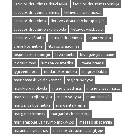
lietuvos draudimas skaiciuokle
lietuvos draudimas vilniuje
lietuvos draudimas vilnius
lietuvos draudimas.lt
lietuvos draudimo
lietuvos draudimo kompanijos
lietuvos draudimo skaiciuokle
lietuvos viešbučiai
lietuvos viešbutis
lietuvosdraudimas
lingiu sodyba
lirene kosmetika
lituvos draudimas
losjonas nuo spuogu
lova spinta
lovu gamyba kaune
lt draudimas
lumene kosmetika
lumene kremai
lygi veido oda
madara kosmetika
magrės baldai
maitinamasis veido kremas
majoru sodyba
manikiuro mokykla
mano draudimas
mano draudimas.lt
mano saunioji sodyba
mano sodyba
mano virtuvė
margarita kosmetika
margarita kremai
margarita kremas
margaritos kosmetika
marijampoles vairavimo mokyklos
masazo akademija
masinos draudimas
masinos draudimas anglijoje