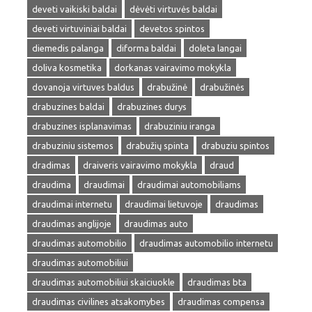
deveti vaikiski baldai
dėvėti virtuvės baldai
deveti virtuviniai baldai
devetos spintos
diemedis palanga
diforma baldai
doleta langai
doliva kosmetika
dorkanas vairavimo mokykla
dovanoja virtuves baldus
drabužinė
drabužinės
drabuzines baldai
drabuzines durys
drabuzines isplanavimas
drabuziniu iranga
drabuziniu sistemos
drabužių spinta
drabuziu spintos
dradimas
draiveris vairavimo mokykla
draud
draudima
draudimai
draudimai automobiliams
draudimai internetu
draudimai lietuvoje
draudimas
draudimas anglijoje
draudimas auto
draudimas automobilio
draudimas automobilio internetu
draudimas automobiliui
draudimas automobiliui skaiciuokle
draudimas bta
draudimas civilines atsakomybes
draudimas compensa