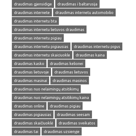
draudimas gjensidige
draudimas i baltarusija
draudimas internete
draudimas internetu automobilio
draudimas internetu bta
draudimas internetu lietuvos draudimas
draudimas internetu pigiau
draudimas internetu pigiausias
draudimas internetu pigus
draudimas internetu skaiciuokle
draudimas kaina
draudimas kasko
draudimas kelionei
draudimas lietuvoje
draudimas lietuvos
draudimas masinai
draudimas masinos
draudimas nuo nelaimingų atsitikimų
draudimas nuo nelaimingų atsitikimų kaina
draudimas online
draudimas pigiau
draudimas pigiausias
draudimas seesam
draudimas skaičiuoklė
draudimas sveikatos
draudimas tai
draudimas uzsienyje