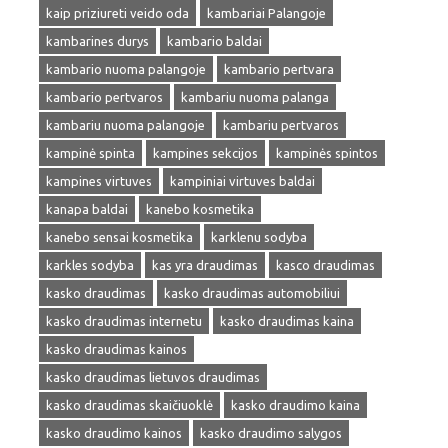
kaip priziureti veido oda
kambariai Palangoje
kambarines durys
kambario baldai
kambario nuoma palangoje
kambario pertvara
kambario pertvaros
kambariu nuoma palanga
kambariu nuoma palangoje
kambariu pertvaros
kampinė spinta
kampines sekcijos
kampinės spintos
kampines virtuves
kampiniai virtuves baldai
kanapa baldai
kanebo kosmetika
kanebo sensai kosmetika
karklenu sodyba
karkles sodyba
kas yra draudimas
kasco draudimas
kasko draudimas
kasko draudimas automobiliui
kasko draudimas internetu
kasko draudimas kaina
kasko draudimas kainos
kasko draudimas lietuvos draudimas
kasko draudimas skaičiuoklė
kasko draudimo kaina
kasko draudimo kainos
kasko draudimo salygos