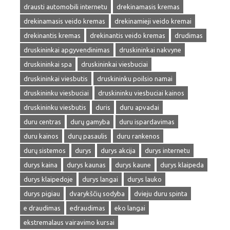
drausti automobili internetu
drekinamasis kremas
drekinamasis veido kremas
drekinamieji veido kremai
drekinantis kremas
drekinantis veido kremas
drudimas
druskininkai apgyvendinimas
druskininkai nakvyne
druskininkai spa
druskininkai viesbuciai
druskininkai viesbutis
druskininku poilsio namai
druskininku viesbuciai
druskininku viesbuciai kainos
druskininku viesbutis
duris
duru apvadai
duru centras
durų gamyba
duru ispardavimas
duru kainos
durų pasaulis
duru rankenos
durų sistemos
durys
durys akcija
durys internetu
durys kaina
durys kaunas
durys kaune
durys klaipeda
durys klaipedoje
durys langai
durys lauko
durys pigiau
dvarykščių sodyba
dvieju duru spinta
e draudimas
edraudimas
eko langai
ekstremalaus vairavimo kursai