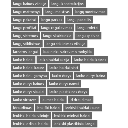
langu kainos vilniuje
langu konstrukcijos
langu matmenys
langu meistras
langų montavimas
langu paketai
langu parkas
langu pasaulis
langu profiliai
langu reguliavimas
langu roletai
langų sistemos
langu skaiciuokle
langu spalvos
langų stiklinimas
langu stiklinimas vilniuje
larnetos langai
laukininku vairavimo mokykla
lauko baldai
lauko baldai akcija
lauko baldai kainos
lauko baldai kaune
lauko baldai pinti
lauko baldu gamyba
lauko durys
lauko durys kaina
lauko durys kainos
lauko durys namui
lauko durys siauliai
lauko plastikines durys
lauko virtuves
laumes baldai
ld draudimas
ldraudimas
lenkiški baldai
lenkiski baldai kaune
lenkiski baldai vilniuje
lenkiski minksti baldai
lenkiski odiniai baldai
lenkiski plastikiniai langai