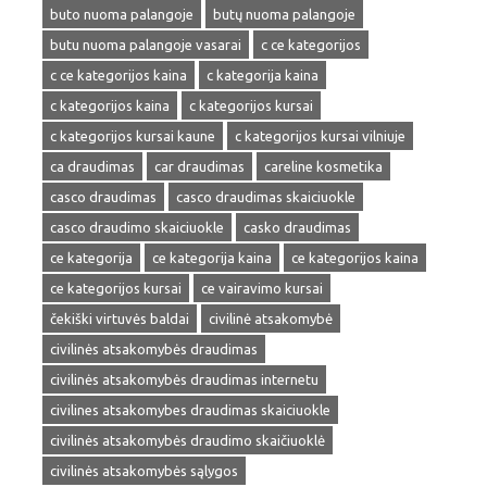
buto nuoma palangoje
butų nuoma palangoje
butu nuoma palangoje vasarai
c ce kategorijos
c ce kategorijos kaina
c kategorija kaina
c kategorijos kaina
c kategorijos kursai
c kategorijos kursai kaune
c kategorijos kursai vilniuje
ca draudimas
car draudimas
careline kosmetika
casco draudimas
casco draudimas skaiciuokle
casco draudimo skaiciuokle
casko draudimas
ce kategorija
ce kategorija kaina
ce kategorijos kaina
ce kategorijos kursai
ce vairavimo kursai
čekiški virtuvės baldai
civilinė atsakomybė
civilinės atsakomybės draudimas
civilinės atsakomybės draudimas internetu
civilines atsakomybes draudimas skaiciuokle
civilinės atsakomybės draudimo skaičiuoklė
civilinės atsakomybės sąlygos