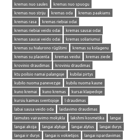
kremas nuo saules
kremas nuo spuogu
kremas nuo striju
kremas oda
kremas paakiams
kremas rasa
kremas riebiai odai
kremas riebiai veido odai
kremas sausai odai
kremas sausai veido odai
kremas soliariumui
kremas su hialurono rūgštimi
kremas su kolagenu
kremas su placenta
kremas veidui
kremas ziede
krovinio draudimas
kroviniu draudimas
ktu poilsio namai palangoje
kubilai pirtys
kubilo nuoma panevezyje
kubilu nuoma kaune
kuno kremai
kuno kremas
kursai klaipedoje
kursiu kaimas sventojoje
l draudimas
labai sausa veido oda
laidavimo draudimas
laimutes vairavimo mokykla
lakshmi kosmetika
langai
langai akcija
langai alytuje
langai alytus
langai durys
langai ir durys
langai is vokietijos
langai ispardavimas