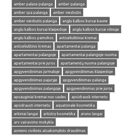
amber palace palanga
amber palanga
amber spa palanga
amber viesbutis
amber viesbutis palanga
anglu kalbos kursai kaune
anglu kalbos kursai klaipedoje
anglu kalbos kursai vilniuje
anglu kalbos pamokos
anticeliulitiniai kremai
anticeliulitinis kremas
apartamentai palanga
apartamentai palangoje
apartamentai palangoje nuoma
apartamentai prie juros
apartamentų nuoma palangoje
apgyvendinimas jurmaloje
apgyvendinimas klaipedoje
apgyvendinimas pajuryje
apgyvendinimas palanga
apgyvendinimas palangoje
apgyvendinimas prie juros
apsauginiai kremai nuo saules
apsidrausk internetu
apsidrausti internetu
aquatonale kosmetika
arkiniai langai
artistry kosmetika
aruno langai
arv vairavimo mokykla
asmens civilinės atsakomybės draudimas