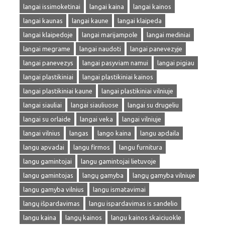
langai issimoketinai
langai kaina
langai kainos
langai kaunas
langai kaune
langai klaipeda
langai klaipedoje
langai marijampole
langai mediniai
langai megrame
langai naudoti
langai panevezyje
langai panevezys
langai pasyviam namui
langai pigiau
langai plastikiniai
langai plastikiniai kainos
langai plastikiniai kaune
langai plastikiniai vilniuje
langai siauliai
langai siauliuose
langai su drugeliu
langai su orlaide
langai veka
langai vilniuje
langai vilnius
langas
lango kaina
langu apdaila
langu apvadai
langu firmos
langu furnitura
langu gamintojai
langu gamintojai lietuvoje
langu gamintojas
langų gamyba
langų gamyba vilniuje
langu gamyba vilnius
langu ismatavimai
langų išpardavimas
langu ispardavimas is sandelio
langu kaina
langų kainos
langu kainos skaiciuokle