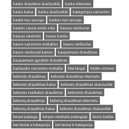
kasko draudimo skaičiuoklė
kasko internetu
kasko kaina
kasko skaičiuoklė
kategorijos vairavimo
kauke nuo spuogu
kaukes nuo spuogu
kaukes sausai veido odai
kaunas viesbuciai
kaunas viesbutis
kauno baldai
kauno vairavimo mokyklos
kauno viešbučiai
kauno viesbuciai kainos
kaupiamasis draudimas
kaupiamasis gyvybės draudimas
kazlausko vairavimo mokykla
kbe langai
kėdės virtuvei
kelionės draudimas
kelionės draudimas internetu
keliones draudimas kaina
keliones draudimas skaiciuokle
keliones sveikatos draudimas
kelioninis draudimas
kelionių draudimas
kelionių draudimas internetu
kelionių draudimas kaina
kelioniu draudimas skaiciuokle
kerpė palanga
kerpes viesbutis palangoje
kesto baldai
ket testai a kategorija
ket testai b kategorija