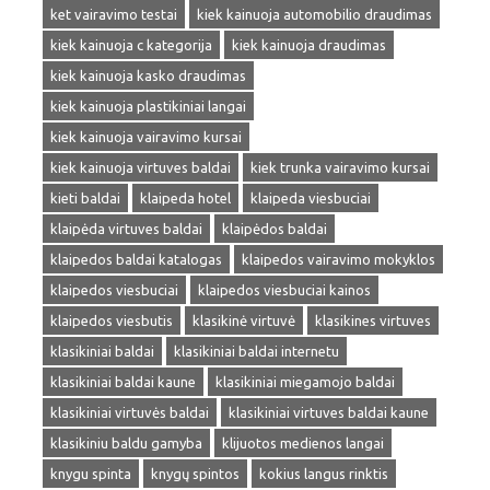
ket vairavimo testai
kiek kainuoja automobilio draudimas
kiek kainuoja c kategorija
kiek kainuoja draudimas
kiek kainuoja kasko draudimas
kiek kainuoja plastikiniai langai
kiek kainuoja vairavimo kursai
kiek kainuoja virtuves baldai
kiek trunka vairavimo kursai
kieti baldai
klaipeda hotel
klaipeda viesbuciai
klaipėda virtuves baldai
klaipėdos baldai
klaipedos baldai katalogas
klaipedos vairavimo mokyklos
klaipedos viesbuciai
klaipedos viesbuciai kainos
klaipedos viesbutis
klasikinė virtuvė
klasikines virtuves
klasikiniai baldai
klasikiniai baldai internetu
klasikiniai baldai kaune
klasikiniai miegamojo baldai
klasikiniai virtuvės baldai
klasikiniai virtuves baldai kaune
klasikiniu baldu gamyba
klijuotos medienos langai
knygu spinta
knygų spintos
kokius langus rinktis