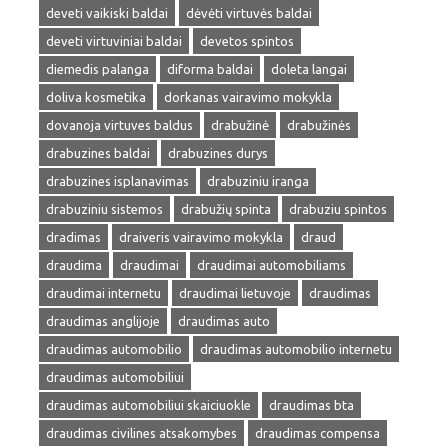
deveti vaikiski baldai
dėvėti virtuvės baldai
deveti virtuviniai baldai
devetos spintos
diemedis palanga
diforma baldai
doleta langai
doliva kosmetika
dorkanas vairavimo mokykla
dovanoja virtuves baldus
drabužinė
drabužinės
drabuzines baldai
drabuzines durys
drabuzines isplanavimas
drabuziniu iranga
drabuziniu sistemos
drabužių spinta
drabuziu spintos
dradimas
draiveris vairavimo mokykla
draud
draudima
draudimai
draudimai automobiliams
draudimai internetu
draudimai lietuvoje
draudimas
draudimas anglijoje
draudimas auto
draudimas automobilio
draudimas automobilio internetu
draudimas automobiliui
draudimas automobiliui skaiciuokle
draudimas bta
draudimas civilines atsakomybes
draudimas compensa