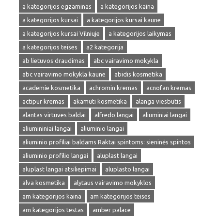
a kategorijos egzaminas
a kategorijos kaina
a kategorijos kursai
a kategorijos kursai kaune
a kategorijos kursai Vilniuje
a kategorijos laikymas
a kategorijos teises
a2 kategorija
ab lietuvos draudimas
abc vairavimo mokykla
abc vairavimo mokykla kaune
abidis kosmetika
academie kosmetika
achromin kremas
acnofan kremas
actipur kremas
akamuti kosmetika
alanga viesbutis
alantas virtuves baldai
alfredo langai
aliuminiai langai
aliumininiai langai
aliuminio langai
aliuminio profiliai baldams Raktai spintoms: sieninės spintos
aliuminio profilio langai
aluplast langai
aluplast langai atsiliepimai
aluplasto langai
alva kosmetika
alytaus vairavimo mokyklos
am kategorijos kaina
am kategorijos teises
am kategorijos testas
amber palace