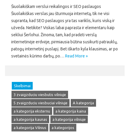
Šiuolaikiškam verslui reikalingos ir SEO paslaugos
Šiuolaikiškas verslas jau šturmuoja internetą, tik ne visi
supranta, kad SEO paslaugos yra tas variklis, kuris viską ir
užveda. Netikite? Viskas labai paprasta ir elementaru kaip
sekliui Šerlohui. Žinoma, tam, kad pradėti verslą
internetinėje erdvėje, pirmiausia būtina susikurti patrauklų,
patogų internetinį puslapį. Bet iškarto kyla klausimas, ar po
svetainės kūrimo darbų, po…
Read More »
Skelbimai
3 zvaigzduciu viesbutis vilniuje
5 zvaigzduciu viesbuciai vilniuje
A kategorija
a kategorija eksternu
a kategorija kaina
a kategorija kaunas
a kategorija vilniuje
a kategorija Vilnius
a kategorijos