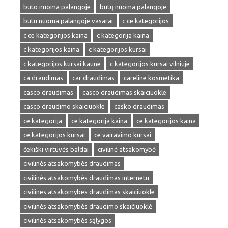
buto nuoma palangoje
butų nuoma palangoje
butu nuoma palangoje vasarai
c ce kategorijos
c ce kategorijos kaina
c kategorija kaina
c kategorijos kaina
c kategorijos kursai
c kategorijos kursai kaune
c kategorijos kursai vilniuje
ca draudimas
car draudimas
careline kosmetika
casco draudimas
casco draudimas skaiciuokle
casco draudimo skaiciuokle
casko draudimas
ce kategorija
ce kategorija kaina
ce kategorijos kaina
ce kategorijos kursai
ce vairavimo kursai
čekiški virtuvės baldai
civilinė atsakomybė
civilinės atsakomybės draudimas
civilinės atsakomybės draudimas internetu
civilines atsakomybes draudimas skaiciuokle
civilinės atsakomybės draudimo skaičiuoklė
civilinės atsakomybės sąlygos