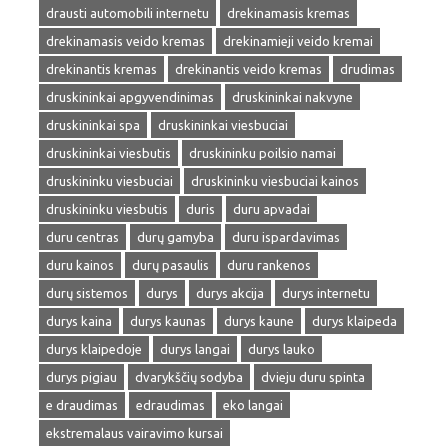
drausti automobili internetu
drekinamasis kremas
drekinamasis veido kremas
drekinamieji veido kremai
drekinantis kremas
drekinantis veido kremas
drudimas
druskininkai apgyvendinimas
druskininkai nakvyne
druskininkai spa
druskininkai viesbuciai
druskininkai viesbutis
druskininku poilsio namai
druskininku viesbuciai
druskininku viesbuciai kainos
druskininku viesbutis
duris
duru apvadai
duru centras
durų gamyba
duru ispardavimas
duru kainos
durų pasaulis
duru rankenos
durų sistemos
durys
durys akcija
durys internetu
durys kaina
durys kaunas
durys kaune
durys klaipeda
durys klaipedoje
durys langai
durys lauko
durys pigiau
dvarykščių sodyba
dvieju duru spinta
e draudimas
edraudimas
eko langai
ekstremalaus vairavimo kursai