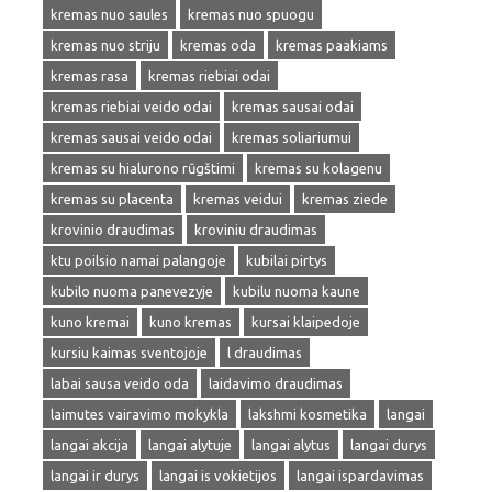
kremas nuo saules
kremas nuo spuogu
kremas nuo striju
kremas oda
kremas paakiams
kremas rasa
kremas riebiai odai
kremas riebiai veido odai
kremas sausai odai
kremas sausai veido odai
kremas soliariumui
kremas su hialurono rūgštimi
kremas su kolagenu
kremas su placenta
kremas veidui
kremas ziede
krovinio draudimas
kroviniu draudimas
ktu poilsio namai palangoje
kubilai pirtys
kubilo nuoma panevezyje
kubilu nuoma kaune
kuno kremai
kuno kremas
kursai klaipedoje
kursiu kaimas sventojoje
l draudimas
labai sausa veido oda
laidavimo draudimas
laimutes vairavimo mokykla
lakshmi kosmetika
langai
langai akcija
langai alytuje
langai alytus
langai durys
langai ir durys
langai is vokietijos
langai ispardavimas