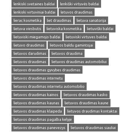
lenkiski svetaines baldai
lenkiški virtuvės baldai
lenkiski virtuviniai baldai
letuvos draudimas
lierac kosmetika
liet draudimas
lietuva sanatorija
lietuva viesbutis
lietuviska kosmetika
lietuviški baldai
lietuviski miegamojo baldai
lietuviski virtuves baldai
lietuvo draudimas
lietuvos baldu gamintojai
lietuvos darudimas
lietuvos draudima
lietuvos draudimas
lietuvos draudimas automobiliui
lietuvos draudimas gyvybes draudimas
lietuvos draudimas internetu
lietuvos draudimas internetu automobilio
lietuvos draudimas kainos
lietuvos draudimas kasko
lietuvos draudimas kaunas
lietuvos draudimas kaune
lietuvos draudimas klaipeda
lietuvos draudimas kontaktai
lietuvos draudimas pagalba kelyje
lietuvos draudimas panevezys
lietuvos draudimas siauliai