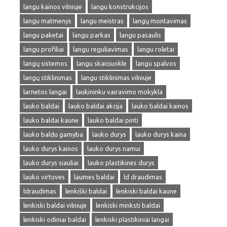
langu kainos vilniuje
langu konstrukcijos
langu matmenys
langu meistras
langų montavimas
langu paketai
langu parkas
langu pasaulis
langu profiliai
langu reguliavimas
langu roletai
langų sistemos
langu skaiciuokle
langu spalvos
langų stiklinimas
langu stiklinimas vilniuje
larnetos langai
laukininku vairavimo mokykla
lauko baldai
lauko baldai akcija
lauko baldai kainos
lauko baldai kaune
lauko baldai pinti
lauko baldu gamyba
lauko durys
lauko durys kaina
lauko durys kainos
lauko durys namui
lauko durys siauliai
lauko plastikines durys
lauko virtuves
laumes baldai
ld draudimas
ldraudimas
lenkiški baldai
lenkiski baldai kaune
lenkiski baldai vilniuje
lenkiski minksti baldai
lenkiski odiniai baldai
lenkiski plastikiniai langai