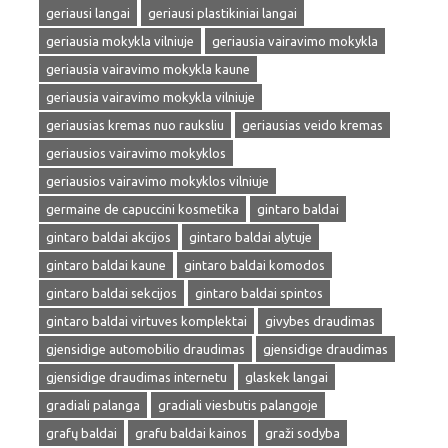
geriausi langai
geriausi plastikiniai langai
geriausia mokykla vilniuje
geriausia vairavimo mokykla
geriausia vairavimo mokykla kaune
geriausia vairavimo mokykla vilniuje
geriausias kremas nuo rauksliu
geriausias veido kremas
geriausios vairavimo mokyklos
geriausios vairavimo mokyklos vilniuje
germaine de capuccini kosmetika
gintaro baldai
gintaro baldai akcijos
gintaro baldai alytuje
gintaro baldai kaune
gintaro baldai komodos
gintaro baldai sekcijos
gintaro baldai spintos
gintaro baldai virtuves komplektai
givybes draudimas
gjensidige automobilio draudimas
gjensidige draudimas
gjensidige draudimas internetu
glaskek langai
gradiali palanga
gradiali viesbutis palangoje
grafų baldai
grafu baldai kainos
graži sodyba