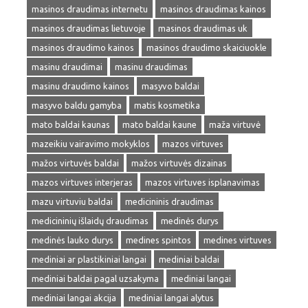
masinos draudimas internetu
masinos draudimas kainos
masinos draudimas lietuvoje
masinos draudimas uk
masinos draudimo kainos
masinos draudimo skaiciuokle
masinu draudimai
masinu draudimas
masinu draudimo kainos
masyvo baldai
masyvo baldu gamyba
matis kosmetika
mato baldai kaunas
mato baldai kaune
maža virtuvė
mazeikiu vairavimo mokyklos
mazos virtuves
mažos virtuvės baldai
mažos virtuvės dizainas
mazos virtuves interjeras
mazos virtuves isplanavimas
mazu virtuviu baldai
medicininis draudimas
medicininių išlaidų draudimas
medinės durys
medinės lauko durys
medines spintos
medines virtuves
mediniai ar plastikiniai langai
mediniai baldai
mediniai baldai pagal uzsakyma
mediniai langai
mediniai langai akcija
mediniai langai alytus