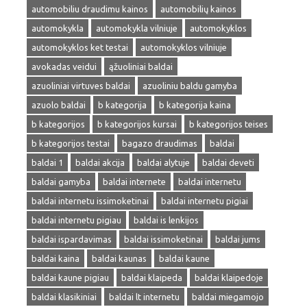
automobiliu draudimu kainos
automobilių kainos
automokykla
automokykla vilniuje
automokyklos
automokyklos ket testai
automokyklos vilniuje
avokadas veidui
ąžuoliniai baldai
azuoliniai virtuves baldai
azuoliniu baldu gamyba
azuolo baldai
b kategorija
b kategorija kaina
b kategorijos
b kategorijos kursai
b kategorijos teises
b kategorijos testai
bagazo draudimas
baldai
baldai 1
baldai akcija
baldai alytuje
baldai deveti
baldai gamyba
baldai internete
baldai internetu
baldai internetu issimoketinai
baldai internetu pigiai
baldai internetu pigiau
baldai is lenkijos
baldai ispardavimas
baldai issimoketinai
baldai jums
baldai kaina
baldai kaunas
baldai kaune
baldai kaune pigiau
baldai klaipeda
baldai klaipedoje
baldai klasikiniai
baldai lt internetu
baldai miegamojo