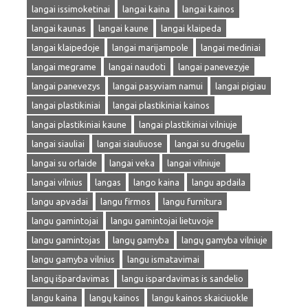
langai issimoketinai
langai kaina
langai kainos
langai kaunas
langai kaune
langai klaipeda
langai klaipedoje
langai marijampole
langai mediniai
langai megrame
langai naudoti
langai panevezyje
langai panevezys
langai pasyviam namui
langai pigiau
langai plastikiniai
langai plastikiniai kainos
langai plastikiniai kaune
langai plastikiniai vilniuje
langai siauliai
langai siauliuose
langai su drugeliu
langai su orlaide
langai veka
langai vilniuje
langai vilnius
langas
lango kaina
langu apdaila
langu apvadai
langu firmos
langu furnitura
langu gamintojai
langu gamintojai lietuvoje
langu gamintojas
langų gamyba
langų gamyba vilniuje
langu gamyba vilnius
langu ismatavimai
langų išpardavimas
langu ispardavimas is sandelio
langu kaina
langų kainos
langu kainos skaiciuokle