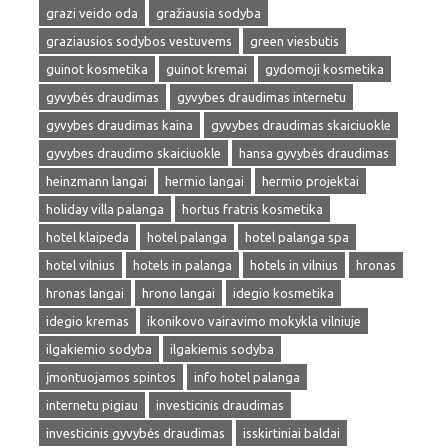
grazi veido oda
gražiausia sodyba
graziausios sodybos vestuvems
green viesbutis
guinot kosmetika
guinot kremai
gydomoji kosmetika
gyvybės draudimas
gyvybes draudimas internetu
gyvybes draudimas kaina
gyvybes draudimas skaiciuokle
gyvybes draudimo skaiciuokle
hansa gyvybės draudimas
heinzmann langai
hermio langai
hermio projektai
holiday villa palanga
hortus fratris kosmetika
hotel klaipeda
hotel palanga
hotel palanga spa
hotel vilnius
hotels in palanga
hotels in vilnius
hronas
hronas langai
hrono langai
idegio kosmetika
idegio kremas
ikonikovo vairavimo mokykla vilniuje
ilgakiemio sodyba
ilgakiemis sodyba
įmontuojamos spintos
info hotel palanga
internetu pigiau
investicinis draudimas
investicinis gyvybės draudimas
isskirtiniai baldai