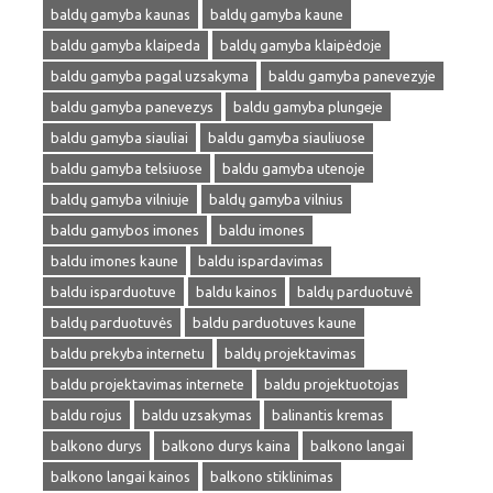
baldų gamyba kaunas
baldų gamyba kaune
baldu gamyba klaipeda
baldų gamyba klaipėdoje
baldu gamyba pagal uzsakyma
baldu gamyba panevezyje
baldu gamyba panevezys
baldu gamyba plungeje
baldu gamyba siauliai
baldu gamyba siauliuose
baldu gamyba telsiuose
baldu gamyba utenoje
baldų gamyba vilniuje
baldų gamyba vilnius
baldu gamybos imones
baldu imones
baldu imones kaune
baldu ispardavimas
baldu isparduotuve
baldu kainos
baldų parduotuvė
baldų parduotuvės
baldu parduotuves kaune
baldu prekyba internetu
baldų projektavimas
baldu projektavimas internete
baldu projektuotojas
baldu rojus
baldu uzsakymas
balinantis kremas
balkono durys
balkono durys kaina
balkono langai
balkono langai kainos
balkono stiklinimas