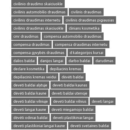
civilinio draudimo skaiciuokle
civilinis automobilio draudimas
civilinis draudimas
civilinis draudimas internetu
civilinis draudimas pigiausias
civilinis draudimas skaiciuokle
clinians kosmetika
cmr draudimas
compensa automobilio draudimas
compensa draudimas
compensa draudimas internetu
compensa gyvybės draudimas
d kategorijos kursai
dalios baldai
danijos langai
darbo baldai
darudimas
declare kosmetika
depiliacinis kremas
depiliacinis kremas veidui
dėvėti baldai
deveti baldai alytuje
deveti baldai kaunas
dėvėti baldai kaune
deveti baldai utenoje
deveti baldai vilniuje
deveti baldai vilnius
deveti langai
deveti langai kaune
deveti miegamojo baldai
dėvėti odiniai baldai
deveti plastikiniai langai
deveti plastikiniai langai kaune
deveti svetaines baldai