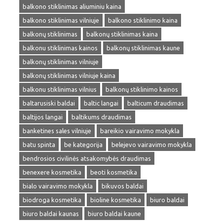
balkono stiklinimas aliuminiu kaina
balkono stiklinimas vilniuje
balkono stiklinimo kaina
balkonų stiklinimas
balkonų stiklinimas kaina
balkonu stiklinimas kainos
balkonų stiklinimas kaune
balkonų stiklinimas vilniuje
balkonų stiklinimas vilniuje kaina
balkonu stiklinimas vilnius
balkonų stiklinimo kainos
baltarusiski baldai
baltic langai
balticum draudimas
baltijos langai
baltikums draudimas
banketines sales vilniuje
bareikio vairavimo mokykla
batu spinta
be kategorija
belejevo vairavimo mokykla
bendrosios civilinės atsakomybės draudimas
benexere kosmetika
beoti kosmetika
bialo vairavimo mokykla
bikuvos baldai
biodroga kosmetika
bioline kosmetika
biuro baldai
biuro baldai kaunas
biuro baldai kaune