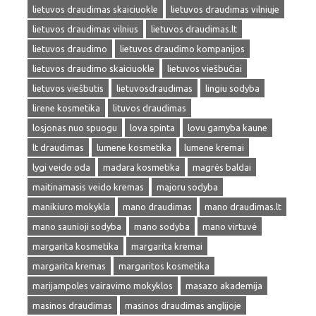
lietuvos draudimas skaiciuokle
lietuvos draudimas vilniuje
lietuvos draudimas vilnius
lietuvos draudimas.lt
lietuvos draudimo
lietuvos draudimo kompanijos
lietuvos draudimo skaiciuokle
lietuvos viešbučiai
lietuvos viešbutis
lietuvosdraudimas
lingiu sodyba
lirene kosmetika
lituvos draudimas
losjonas nuo spuogu
lova spinta
lovu gamyba kaune
lt draudimas
lumene kosmetika
lumene kremai
lygi veido oda
madara kosmetika
magrės baldai
maitinamasis veido kremas
majoru sodyba
manikiuro mokykla
mano draudimas
mano draudimas.lt
mano saunioji sodyba
mano sodyba
mano virtuvė
margarita kosmetika
margarita kremai
margarita kremas
margaritos kosmetika
marijampoles vairavimo mokyklos
masazo akademija
masinos draudimas
masinos draudimas anglijoje