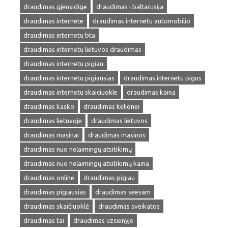
draudimas gjensidige
draudimas i baltarusija
draudimas internete
draudimas internetu automobilio
draudimas internetu bta
draudimas internetu lietuvos draudimas
draudimas internetu pigiau
draudimas internetu pigiausias
draudimas internetu pigus
draudimas internetu skaiciuokle
draudimas kaina
draudimas kasko
draudimas kelionei
draudimas lietuvoje
draudimas lietuvos
draudimas masinai
draudimas masinos
draudimas nuo nelaimingų atsitikimų
draudimas nuo nelaimingų atsitikimų kaina
draudimas online
draudimas pigiau
draudimas pigiausias
draudimas seesam
draudimas skaičiuoklė
draudimas sveikatos
draudimas tai
draudimas uzsienyje