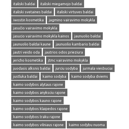
italiski baldai
italiski miegamojo baldai
italiski svetaines baldai
italiski virtuves baldai
iwostin kosmetika
jagmino vairavimo mokykla
jasučio vairavimo mokykla
jasucio vairavimo mokykla kainos
jaunuolio baldai
jaunuolio baldai kaune
jaunuolio kambario baldai
jautri veido oda
jautrios odos prieziura
jericho kosmetika
jtmc vairavimo mokykla
juodasis alksnis baldai
jurciu sodyba
jurmala viesbuciai
justluka baldai
kaimo sodyba
kaimo sodyba dviems
kaimo sodybos alytaus rajone
kaimo sodybos anyksciu rajone
kaimo sodybos kauno rajone
kaimo sodybos klaipedos rajone
kaimo sodybos traku rajone
kaimo sodybos vilniaus rajone
kaimo sodybu nuoma