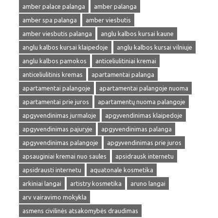
amber palace palanga
amber palanga
amber spa palanga
amber viesbutis
amber viesbutis palanga
anglu kalbos kursai kaune
anglu kalbos kursai klaipedoje
anglu kalbos kursai vilniuje
anglu kalbos pamokos
anticeliulitiniai kremai
anticeliulitinis kremas
apartamentai palanga
apartamentai palangoje
apartamentai palangoje nuoma
apartamentai prie juros
apartamentų nuoma palangoje
apgyvendinimas jurmaloje
apgyvendinimas klaipedoje
apgyvendinimas pajuryje
apgyvendinimas palanga
apgyvendinimas palangoje
apgyvendinimas prie juros
apsauginiai kremai nuo saules
apsidrausk internetu
apsidrausti internetu
aquatonale kosmetika
arkiniai langai
artistry kosmetika
aruno langai
arv vairavimo mokykla
asmens civilinės atsakomybės draudimas