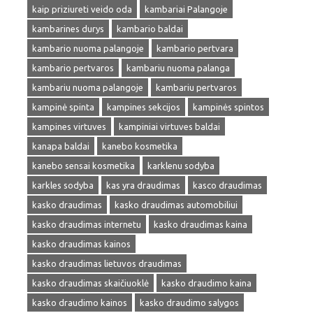
kaip priziureti veido oda
kambariai Palangoje
kambarines durys
kambario baldai
kambario nuoma palangoje
kambario pertvara
kambario pertvaros
kambariu nuoma palanga
kambariu nuoma palangoje
kambariu pertvaros
kampinė spinta
kampines sekcijos
kampinės spintos
kampines virtuves
kampiniai virtuves baldai
kanapa baldai
kanebo kosmetika
kanebo sensai kosmetika
karklenu sodyba
karkles sodyba
kas yra draudimas
kasco draudimas
kasko draudimas
kasko draudimas automobiliui
kasko draudimas internetu
kasko draudimas kaina
kasko draudimas kainos
kasko draudimas lietuvos draudimas
kasko draudimas skaičiuoklė
kasko draudimo kaina
kasko draudimo kainos
kasko draudimo salygos