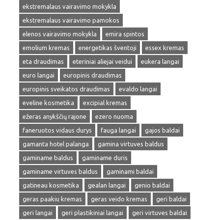
ekstremalaus vairavimo mokykla
ekstremalaus vairavimo pamokos
elenos vairavimo mokykla
emira spintos
emolium kremas
energetikas šventoji
essex kremas
eta draudimas
eteriniai aliejai veidui
eukera langai
euro langai
europinis draudimas
europinis sveikatos draudimas
evaldo langai
eveline kosmetika
excipial kremas
ežeras anykščių rajone
ezero nuoma
faneruotos vidaus durys
fauga langai
gajos baldai
gamanta hotel palanga
gamina virtuves baldus
gaminame baldus
gaminame duris
gaminame virtuves baldus
gaminami baldai
gatineau kosmetika
gealan langai
genio baldai
geras paakiu kremas
geras veido kremas
geri baldai
geri langai
geri plastikiniai langai
geri virtuves baldai