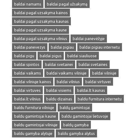
baldai namams
baldai pagal užsakymą
baldai pagal uzsakyma kainos
baldai pagal uzsakyma kaunas
baldai pagal uzsakyma kaune
baldai pagal uzsakyma vilnius
baldai panevėžyje
baldai panevezys
baldai pigiau
baldai pigiau internetu
baldai pigu
baldai pigus
baldai siauliuose
baldai spintos
baldai svetainei
baldai svetaines
baldai vaikams
baldai vaikams vilniuje
baldai vilniuje
baldai vilniuje kainos
baldai vilnius
baldai virtuvei
baldai virtuves
baldai visiems
baldai.lt kaunas
baldai.lt vilnius
baldu dizainas
baldu furnitura internetu
baldu furnitura vilniuje
baldų gamintojai
baldu gamintojai kaune
baldu gamintojai lietuvoje
baldu gamintojai vilniuje
baldų gamyba
baldu gamyba alytuje
baldu gamyba alytus