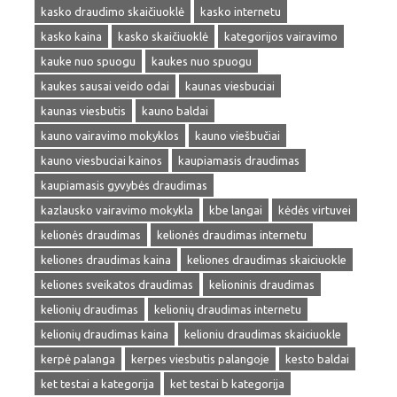
kasko draudimo skaičiuoklė
kasko internetu
kasko kaina
kasko skaičiuoklė
kategorijos vairavimo
kauke nuo spuogu
kaukes nuo spuogu
kaukes sausai veido odai
kaunas viesbuciai
kaunas viesbutis
kauno baldai
kauno vairavimo mokyklos
kauno viešbučiai
kauno viesbuciai kainos
kaupiamasis draudimas
kaupiamasis gyvybės draudimas
kazlausko vairavimo mokykla
kbe langai
kėdės virtuvei
kelionės draudimas
kelionės draudimas internetu
keliones draudimas kaina
keliones draudimas skaiciuokle
keliones sveikatos draudimas
kelioninis draudimas
kelionių draudimas
kelionių draudimas internetu
kelionių draudimas kaina
kelioniu draudimas skaiciuokle
kerpė palanga
kerpes viesbutis palangoje
kesto baldai
ket testai a kategorija
ket testai b kategorija