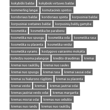
kokybiški baldai
kokybiski virtuves baldai
kommerling langai
komutacinės spintos
koridoriaus baldai
koridoriaus spinta
korpusiniai baldai
korpusiniai svetaines baldai
korpusinių baldų gamyba
kosmetika
kosmetika be parabenu
kosmetika nuo spuogu
kosmetika oda
kosmetika rasa
kosmetika su placenta
kosmetika veidui
kosmetika vyrams
kostygovo vairavimo mokykla
kotedzu nuoma palangoje
kredito draudimas
kremai
kremai nuo raukšlių
kremai nuo saules
kremai nuo spuogu
kremai rasa
kremai sausai odai
kremai su hialurono rūgštimi
kremai su placenta
kremai veidui
kremas
kremas jautriai odai
kremas jautriai veido odai
kremas margarita
kremas misriai odai
kremas nuo celiulito
kremas nuo randu
kremas nuo raukšlių