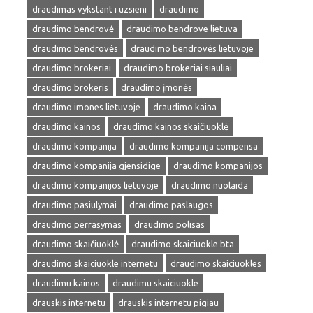
draudimas vykstant i uzsieni
draudimo
draudimo bendrovė
draudimo bendrove lietuva
draudimo bendrovės
draudimo bendrovės lietuvoje
draudimo brokeriai
draudimo brokeriai siauliai
draudimo brokeris
draudimo įmonės
draudimo imones lietuvoje
draudimo kaina
draudimo kainos
draudimo kainos skaičiuoklė
draudimo kompanija
draudimo kompanija compensa
draudimo kompanija gjensidige
draudimo kompanijos
draudimo kompanijos lietuvoje
draudimo nuolaida
draudimo pasiulymai
draudimo paslaugos
draudimo perrasymas
draudimo polisas
draudimo skaičiuoklė
draudimo skaiciuokle bta
draudimo skaiciuokle internetu
draudimo skaiciuokles
draudimu kainos
draudimu skaiciuokle
drauskis internetu
drauskis internetu pigiau