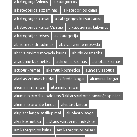
a kategorija Vilnius
a kategorijos
a kategorijos egzaminas
a kategorijos kaina
a kategorijos kursai
a kategorijos kursai kaune
a kategorijos kursai Vilniuje
a kategorijos laikymas
a kategorijos teises
a2 kategorija
ab lietuvos draudimas
abc vairavimo mokykla
abc vairavimo mokykla kaune
abidis kosmetika
academie kosmetika
achromin kremas
acnofan kremas
actipur kremas
akamuti kosmetika
alanga viesbutis
alantas virtuves baldai
alfredo langai
aliuminiai langai
aliumininiai langai
aliuminio langai
aliuminio profiliai baldams Raktai spintoms: sieninės spintos
aliuminio profilio langai
aluplast langai
aluplast langai atsiliepimai
aluplasto langai
alva kosmetika
alytaus vairavimo mokyklos
am kategorijos kaina
am kategorijos teises