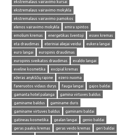
ekstremalaus vairavimo kursai
ekstremalaus vairavimo mokykla
ekstremalaus vairavimo pamokos
elenos vairavimo mokykla
emira spintos
emolium kremas
energetikas šventoji
essex kremas
eta draudimas
eteriniai aliejai veidui
eukera langai
euro langai
europinis draudimas
europinis sveikatos draudimas
evaldo langai
eveline kosmetika
excipial kremas
ežeras anykščių rajone
ezero nuoma
faneruotos vidaus durys
fauga langai
gajos baldai
gamanta hotel palanga
gamina virtuves baldus
gaminame baldus
gaminame duris
gaminame virtuves baldus
gaminami baldai
gatineau kosmetika
gealan langai
genio baldai
geras paakiu kremas
geras veido kremas
geri baldai