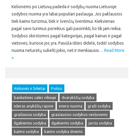
Kelionėms po Lietuvą padeda ir sodybų nuoma Lietuvoje
sodybos nuoma yra labai populiari paslauga. Jos paklausios
tiek kaimo turizmui, tiek ir švenčių šventimui. Kiekvienas
pagal savo turimus poreikius gali pasirinkti, ko tik jam reikia.
Sodybos skirstomos pagal kategorijas, pagal kainas ir pagal
vietoves, kuriose jos yra. Pasiūla išties didelė, todėl sodybos
nuoma neturėtų sukelti jokio, net ir menkiausio…
Read More
»
Kelionės ir bilietai
Poilsis
banketines sales vilniuje
dvarykščių sodyba
ežeras anykščių rajone
ezero nuoma
graži sodyba
gražiausia sodyba
graziausios sodybos vestuvems
ilgakiemio sodyba
ilgakiemis sodyba
jurciu sodyba
kaimo sodyba
kaimo sodyba dviems