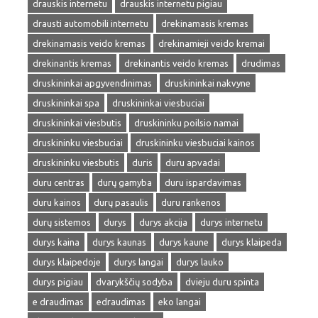
drauskis internetu
drauskis internetu pigiau
drausti automobili internetu
drekinamasis kremas
drekinamasis veido kremas
drekinamieji veido kremai
drekinantis kremas
drekinantis veido kremas
drudimas
druskininkai apgyvendinimas
druskininkai nakvyne
druskininkai spa
druskininkai viesbuciai
druskininkai viesbutis
druskininku poilsio namai
druskininku viesbuciai
druskininku viesbuciai kainos
druskininku viesbutis
duris
duru apvadai
duru centras
durų gamyba
duru ispardavimas
duru kainos
durų pasaulis
duru rankenos
durų sistemos
durys
durys akcija
durys internetu
durys kaina
durys kaunas
durys kaune
durys klaipeda
durys klaipedoje
durys langai
durys lauko
durys pigiau
dvarykščių sodyba
dvieju duru spinta
e draudimas
edraudimas
eko langai