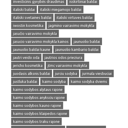
investicinis gyvybės draudimas
isskirtiniai baldai
italiski baldai
italiski miegamojo baldai
italiski svetaines baldai
italiski virtuves baldai
iwostin kosmetika
jagmino vairavimo mokykla
jasučio vairavimo mokykla
jasucio vairavimo mokykla kainos
jaunuolio baldai
jaunuolio baldai kaune
jaunuolio kambario baldai
jautri veido oda
jautrios odos prieziura
jericho kosmetika
jtmc vairavimo mokykla
juodasis alksnis baldai
jurciu sodyba
jurmala viesbuciai
justluka baldai
kaimo sodyba
kaimo sodyba dviems
kaimo sodybos alytaus rajone
kaimo sodybos anyksciu rajone
kaimo sodybos kauno rajone
kaimo sodybos klaipedos rajone
kaimo sodybos traku rajone