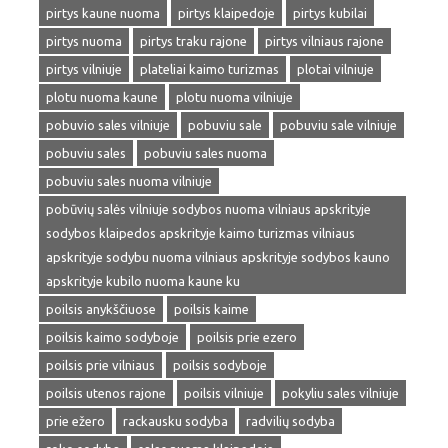
pirtys kaune nuoma
pirtys klaipedoje
pirtys kubilai
pirtys nuoma
pirtys traku rajone
pirtys vilniaus rajone
pirtys vilniuje
plateliai kaimo turizmas
plotai vilniuje
plotu nuoma kaune
plotu nuoma vilniuje
pobuvio sales vilniuje
pobuviu sale
pobuviu sale vilniuje
pobuviu sales
pobuviu sales nuoma
pobuviu sales nuoma vilniuje
pobūvių salės vilniuje sodybos nuoma vilniaus apskrityje
sodybos klaipedos apskrityje kaimo turizmas vilniaus
apskrityje sodybu nuoma vilniaus apskrityje sodybos kauno
apskrityje kubilo nuoma kaune ku
poilsis anykščiuose
poilsis kaime
poilsis kaimo sodyboje
poilsis prie ezero
poilsis prie vilniaus
poilsis sodyboje
poilsis utenos rajone
poilsis vilniuje
pokyliu sales vilniuje
prie ežero
rackausku sodyba
radvilių sodyba