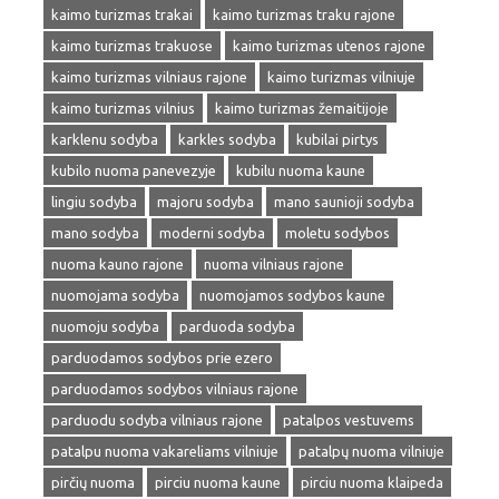
kaimo turizmas trakai
kaimo turizmas traku rajone
kaimo turizmas trakuose
kaimo turizmas utenos rajone
kaimo turizmas vilniaus rajone
kaimo turizmas vilniuje
kaimo turizmas vilnius
kaimo turizmas žemaitijoje
karklenu sodyba
karkles sodyba
kubilai pirtys
kubilo nuoma panevezyje
kubilu nuoma kaune
lingiu sodyba
majoru sodyba
mano saunioji sodyba
mano sodyba
moderni sodyba
moletu sodybos
nuoma kauno rajone
nuoma vilniaus rajone
nuomojama sodyba
nuomojamos sodybos kaune
nuomoju sodyba
parduoda sodyba
parduodamos sodybos prie ezero
parduodamos sodybos vilniaus rajone
parduodu sodyba vilniaus rajone
patalpos vestuvems
patalpu nuoma vakareliams vilniuje
patalpų nuoma vilniuje
pirčių nuoma
pirciu nuoma kaune
pirciu nuoma klaipeda