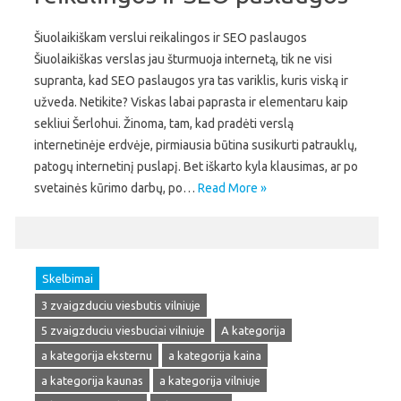
Šiuolaikiškam verslui reikalingos ir SEO paslaugos
Šiuolaikiškas verslas jau šturmuoja internetą, tik ne visi
supranta, kad SEO paslaugos yra tas variklis, kuris viską ir
užveda. Netikite? Viskas labai paprasta ir elementaru kaip
sekliui Šerlohui. Žinoma, tam, kad pradėti verslą
internetinėje erdvėje, pirmiausia būtina susikurti patrauklų,
patogų internetinį puslapį. Bet iškarto kyla klausimas, ar po
svetainės kūrimo darbų, po…
Read More »
Skelbimai
3 zvaigzduciu viesbutis vilniuje
5 zvaigzduciu viesbuciai vilniuje
A kategorija
a kategorija eksternu
a kategorija kaina
a kategorija kaunas
a kategorija vilniuje