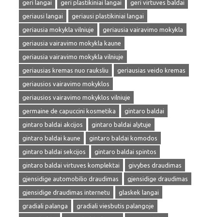
geri langai
geri plastikiniai langai
geri virtuves baldai
geriausi langai
geriausi plastikiniai langai
geriausia mokykla vilniuje
geriausia vairavimo mokykla
geriausia vairavimo mokykla kaune
geriausia vairavimo mokykla vilniuje
geriausias kremas nuo rauksliu
geriausias veido kremas
geriausios vairavimo mokyklos
geriausios vairavimo mokyklos vilniuje
germaine de capuccini kosmetika
gintaro baldai
gintaro baldai akcijos
gintaro baldai alytuje
gintaro baldai kaune
gintaro baldai komodos
gintaro baldai sekcijos
gintaro baldai spintos
gintaro baldai virtuves komplektai
givybes draudimas
gjensidige automobilio draudimas
gjensidige draudimas
gjensidige draudimas internetu
glaskek langai
gradiali palanga
gradiali viesbutis palangoje