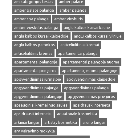
am kategorijos testas
amber palace
amber palace palanga
amber palanga
amber spa palanga
amber viesbutis
amber viesbutis palanga
anglu kalbos kursai kaune
anglu kalbos kursai klaipedoje
anglu kalbos kursai vilniuje
anglu kalbos pamokos
anticeliulitiniai kremai
anticeliulitinis kremas
apartamentai palanga
apartamentai palangoje
apartamentai palangoje nuoma
apartamentai prie juros
apartamentų nuoma palangoje
apgyvendinimas jurmaloje
apgyvendinimas klaipedoje
apgyvendinimas pajuryje
apgyvendinimas palanga
apgyvendinimas palangoje
apgyvendinimas prie juros
apsauginiai kremai nuo saules
apsidrausk internetu
apsidrausti internetu
aquatonale kosmetika
arkiniai langai
artistry kosmetika
aruno langai
arv vairavimo mokykla