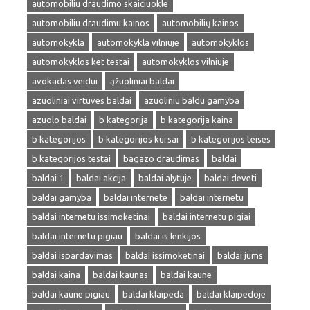
automobiliu draudimo skaiciuokle
automobiliu draudimu kainos
automobilių kainos
automokykla
automokykla vilniuje
automokyklos
automokyklos ket testai
automokyklos vilniuje
avokadas veidui
ąžuoliniai baldai
azuoliniai virtuves baldai
azuoliniu baldu gamyba
azuolo baldai
b kategorija
b kategorija kaina
b kategorijos
b kategorijos kursai
b kategorijos teises
b kategorijos testai
bagazo draudimas
baldai
baldai 1
baldai akcija
baldai alytuje
baldai deveti
baldai gamyba
baldai internete
baldai internetu
baldai internetu issimoketinai
baldai internetu pigiai
baldai internetu pigiau
baldai is lenkijos
baldai ispardavimas
baldai issimoketinai
baldai jums
baldai kaina
baldai kaunas
baldai kaune
baldai kaune pigiau
baldai klaipeda
baldai klaipedoje