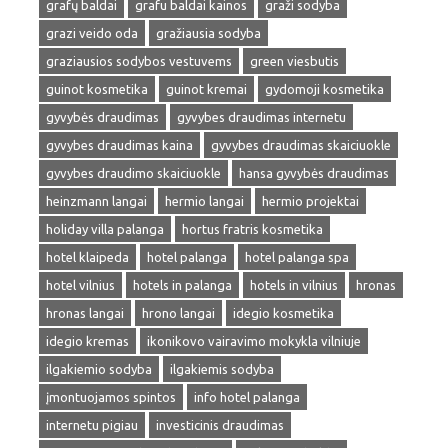
grafų baldai
grafu baldai kainos
graži sodyba
grazi veido oda
gražiausia sodyba
graziausios sodybos vestuvems
green viesbutis
guinot kosmetika
guinot kremai
gydomoji kosmetika
gyvybės draudimas
gyvybes draudimas internetu
gyvybes draudimas kaina
gyvybes draudimas skaiciuokle
gyvybes draudimo skaiciuokle
hansa gyvybės draudimas
heinzmann langai
hermio langai
hermio projektai
holiday villa palanga
hortus fratris kosmetika
hotel klaipeda
hotel palanga
hotel palanga spa
hotel vilnius
hotels in palanga
hotels in vilnius
hronas
hronas langai
hrono langai
idegio kosmetika
idegio kremas
ikonikovo vairavimo mokykla vilniuje
ilgakiemio sodyba
ilgakiemis sodyba
įmontuojamos spintos
info hotel palanga
internetu pigiau
investicinis draudimas