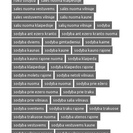
roko sodyba
sales nuoma klaipedoje
sales nuoma vestuvems
salės nuoma vilniuje
sales vestuvems vilniuje
saliu nuoma kaune
saliu nuoma klaipedoje
salių nuoma vilniuje
sodyba
sodyba ant ezero kranto
sodyba ant ezero kranto nuoma
sodyba dviems
sodyba gimtadieniui
sodyba kaime
sodyba kaunas
sodyba kaune
sodyba kauno rajone
sodyba kauno rajone nuoma
sodyba klaipeda
sodyba klaipedoje
sodyba klaipedos rajone
sodyba moletu rajone
sodyba netoli vilniaus
sodyba nuoma
sodyba nuomai
sodyba prie ežero
sodyba prie ezero nuoma
sodyba prie traku
sodyba prie vilniaus
sodyba salia vilniaus
sodyba sventems
sodyba traku rajone
sodyba trakuose
sodyba trakuose nuoma
sodyba utenos rajone
sodyba vestuvems
sodyba vestuvems kaune