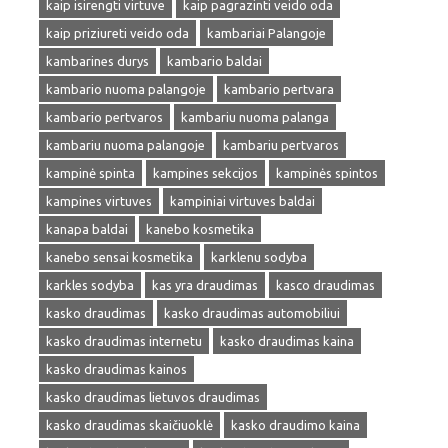
kaip isirengti virtuve
kaip pagrazinti veido oda
kaip priziureti veido oda
kambariai Palangoje
kambarines durys
kambario baldai
kambario nuoma palangoje
kambario pertvara
kambario pertvaros
kambariu nuoma palanga
kambariu nuoma palangoje
kambariu pertvaros
kampinė spinta
kampines sekcijos
kampinės spintos
kampines virtuves
kampiniai virtuves baldai
kanapa baldai
kanebo kosmetika
kanebo sensai kosmetika
karklenu sodyba
karkles sodyba
kas yra draudimas
kasco draudimas
kasko draudimas
kasko draudimas automobiliui
kasko draudimas internetu
kasko draudimas kaina
kasko draudimas kainos
kasko draudimas lietuvos draudimas
kasko draudimas skaičiuoklė
kasko draudimo kaina