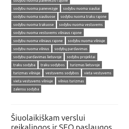
sodybu nuoma panevezio rajone
sodybu nuoma panevezyje
sodybu nuoma siauliai
sodybu nuoma siauliuose
sodybu nuoma traku rajone
sodybu nuoma trakuose
sodybu nuoma vestuvems
sodybu nuoma vestuvems vilniaus rajone
sodybu nuoma vilniaus rajone
sodybu nuoma vilniuje
sodybu nuoma vilnius
sodybų pardavimas
sodybu pardavimas lietuvoje
sodybu projektai
traku sodyba
traku sodybos
turizmas lietuvoje
turizmas vilniuje
vestuvems sodybos
vieta vestuvems
vieta vestuvems vilniuje
vilnius turizmas
zalensu sodyba
Šiuolaikiškam verslui
reikalingos ir SEO paslaugos