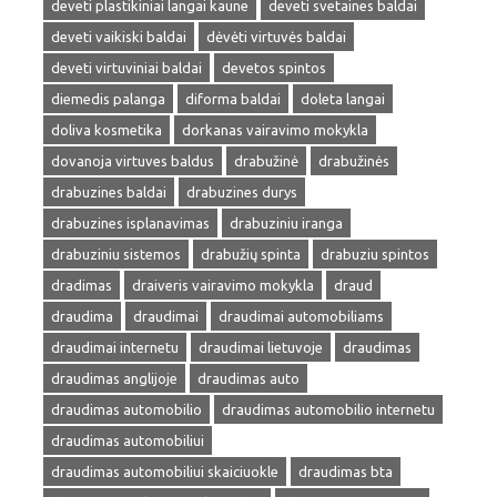
deveti plastikiniai langai kaune
deveti svetaines baldai
deveti vaikiski baldai
dėvėti virtuvės baldai
deveti virtuviniai baldai
devetos spintos
diemedis palanga
diforma baldai
doleta langai
doliva kosmetika
dorkanas vairavimo mokykla
dovanoja virtuves baldus
drabužinė
drabužinės
drabuzines baldai
drabuzines durys
drabuzines isplanavimas
drabuziniu iranga
drabuziniu sistemos
drabužių spinta
drabuziu spintos
dradimas
draiveris vairavimo mokykla
draud
draudima
draudimai
draudimai automobiliams
draudimai internetu
draudimai lietuvoje
draudimas
draudimas anglijoje
draudimas auto
draudimas automobilio
draudimas automobilio internetu
draudimas automobiliui
draudimas automobiliui skaiciuokle
draudimas bta