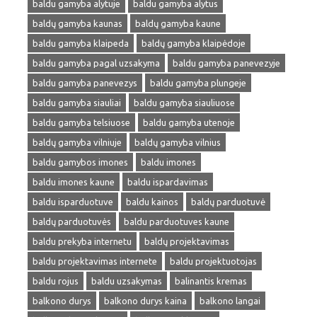
baldu gamyba alytuje
baldu gamyba alytus
baldų gamyba kaunas
baldų gamyba kaune
baldu gamyba klaipeda
baldų gamyba klaipėdoje
baldu gamyba pagal uzsakyma
baldu gamyba panevezyje
baldu gamyba panevezys
baldu gamyba plungeje
baldu gamyba siauliai
baldu gamyba siauliuose
baldu gamyba telsiuose
baldu gamyba utenoje
baldų gamyba vilniuje
baldų gamyba vilnius
baldu gamybos imones
baldu imones
baldu imones kaune
baldu ispardavimas
baldu isparduotuve
baldu kainos
baldų parduotuvė
baldų parduotuvės
baldu parduotuves kaune
baldu prekyba internetu
baldų projektavimas
baldu projektavimas internete
baldu projektuotojas
baldu rojus
baldu uzsakymas
balinantis kremas
balkono durys
balkono durys kaina
balkono langai