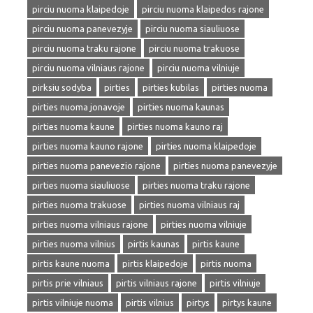
pirciu nuoma klaipedoje
pirciu nuoma klaipedos rajone
pirciu nuoma panevezyje
pirciu nuoma siauliuose
pirciu nuoma traku rajone
pirciu nuoma trakuose
pirciu nuoma vilniaus rajone
pirciu nuoma vilniuje
pirksiu sodyba
pirties
pirties kubilas
pirties nuoma
pirties nuoma jonavoje
pirties nuoma kaunas
pirties nuoma kaune
pirties nuoma kauno raj
pirties nuoma kauno rajone
pirties nuoma klaipedoje
pirties nuoma panevezio rajone
pirties nuoma panevezyje
pirties nuoma siauliuose
pirties nuoma traku rajone
pirties nuoma trakuose
pirties nuoma vilniaus raj
pirties nuoma vilniaus rajone
pirties nuoma vilniuje
pirties nuoma vilnius
pirtis kaunas
pirtis kaune
pirtis kaune nuoma
pirtis klaipedoje
pirtis nuoma
pirtis prie vilniaus
pirtis vilniaus rajone
pirtis vilniuje
pirtis vilniuje nuoma
pirtis vilnius
pirtys
pirtys kaune