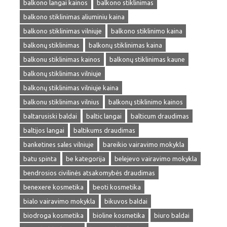
balkono langai kainos
balkono stiklinimas
balkono stiklinimas aliuminiu kaina
balkono stiklinimas vilniuje
balkono stiklinimo kaina
balkonų stiklinimas
balkonų stiklinimas kaina
balkonu stiklinimas kainos
balkonų stiklinimas kaune
balkonų stiklinimas vilniuje
balkonų stiklinimas vilniuje kaina
balkonu stiklinimas vilnius
balkonų stiklinimo kainos
baltarusiski baldai
baltic langai
balticum draudimas
baltijos langai
baltikums draudimas
banketines sales vilniuje
bareikio vairavimo mokykla
batu spinta
be kategorija
belejevo vairavimo mokykla
bendrosios civilinės atsakomybės draudimas
benexere kosmetika
beoti kosmetika
bialo vairavimo mokykla
bikuvos baldai
biodroga kosmetika
bioline kosmetika
biuro baldai