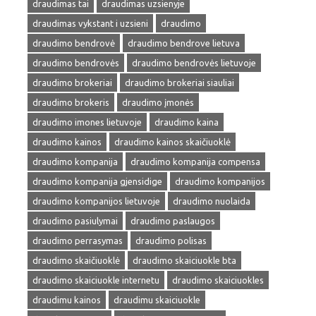
draudimas tai
draudimas uzsienyje
draudimas vykstant i uzsieni
draudimo
draudimo bendrovė
draudimo bendrove lietuva
draudimo bendrovės
draudimo bendrovės lietuvoje
draudimo brokeriai
draudimo brokeriai siauliai
draudimo brokeris
draudimo įmonės
draudimo imones lietuvoje
draudimo kaina
draudimo kainos
draudimo kainos skaičiuoklė
draudimo kompanija
draudimo kompanija compensa
draudimo kompanija gjensidige
draudimo kompanijos
draudimo kompanijos lietuvoje
draudimo nuolaida
draudimo pasiulymai
draudimo paslaugos
draudimo perrasymas
draudimo polisas
draudimo skaičiuoklė
draudimo skaiciuokle bta
draudimo skaiciuokle internetu
draudimo skaiciuokles
draudimu kainos
draudimu skaiciuokle