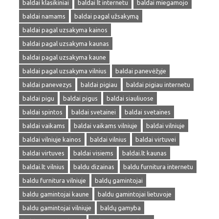
baldai klasikiniai
baldai lt internetu
baldai miegamojo
baldai namams
baldai pagal užsakymą
baldai pagal uzsakyma kainos
baldai pagal uzsakyma kaunas
baldai pagal uzsakyma kaune
baldai pagal uzsakyma vilnius
baldai panevėžyje
baldai panevezys
baldai pigiau
baldai pigiau internetu
baldai pigu
baldai pigus
baldai siauliuose
baldai spintos
baldai svetainei
baldai svetaines
baldai vaikams
baldai vaikams vilniuje
baldai vilniuje
baldai vilniuje kainos
baldai vilnius
baldai virtuvei
baldai virtuves
baldai visiems
baldai.lt kaunas
baldai.lt vilnius
baldu dizainas
baldu furnitura internetu
baldu furnitura vilniuje
baldų gamintojai
baldu gamintojai kaune
baldu gamintojai lietuvoje
baldu gamintojai vilniuje
baldų gamyba