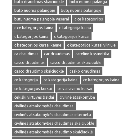
buto draudimas skaiciuokle
buto nuoma palanga
buto nuoma palangoje
butų nuoma palangoje
butu nuoma palangoje vasarai
c ce kategorijos
c ce kategorijos kaina
c kategorija kaina
c kategorijos kaina
c kategorijos kursai
c kategorijos kursai kaune
c kategorijos kursai vilniuje
ca draudimas
car draudimas
careline kosmetika
casco draudimas
casco draudimas skaiciuokle
casco draudimo skaiciuokle
casko draudimas
ce kategorija
ce kategorija kaina
ce kategorijos kaina
ce kategorijos kursai
ce vairavimo kursai
čekiški virtuvės baldai
civilinė atsakomybė
civilinės atsakomybės draudimas
civilinės atsakomybės draudimas internetu
civilines atsakomybes draudimas skaiciuokle
civilinės atsakomybės draudimo skaičiuoklė