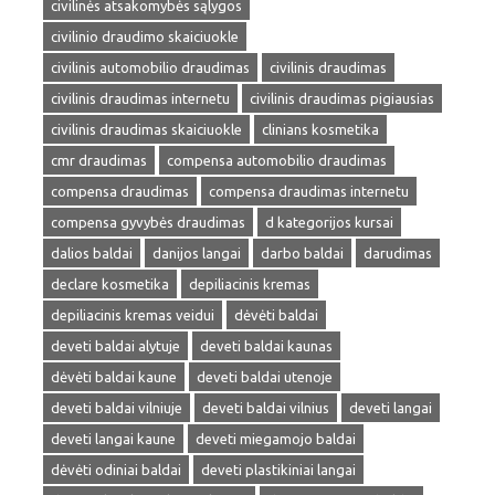
civilinės atsakomybės sąlygos
civilinio draudimo skaiciuokle
civilinis automobilio draudimas
civilinis draudimas
civilinis draudimas internetu
civilinis draudimas pigiausias
civilinis draudimas skaiciuokle
clinians kosmetika
cmr draudimas
compensa automobilio draudimas
compensa draudimas
compensa draudimas internetu
compensa gyvybės draudimas
d kategorijos kursai
dalios baldai
danijos langai
darbo baldai
darudimas
declare kosmetika
depiliacinis kremas
depiliacinis kremas veidui
dėvėti baldai
deveti baldai alytuje
deveti baldai kaunas
dėvėti baldai kaune
deveti baldai utenoje
deveti baldai vilniuje
deveti baldai vilnius
deveti langai
deveti langai kaune
deveti miegamojo baldai
dėvėti odiniai baldai
deveti plastikiniai langai