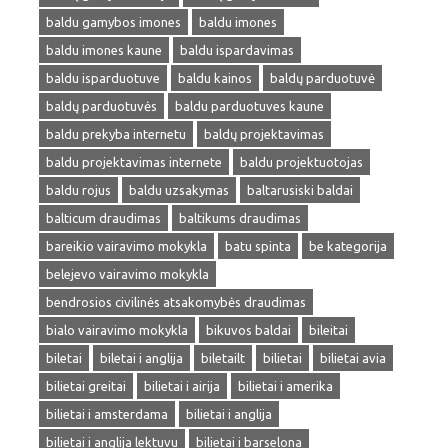
baldu gamybos imones
baldu imones
baldu imones kaune
baldu ispardavimas
baldu isparduotuve
baldu kainos
baldų parduotuvė
baldų parduotuvės
baldu parduotuves kaune
baldu prekyba internetu
baldų projektavimas
baldu projektavimas internete
baldu projektuotojas
baldu rojus
baldu uzsakymas
baltarusiski baldai
balticum draudimas
baltikums draudimas
bareikio vairavimo mokykla
batu spinta
be kategorija
belejevo vairavimo mokykla
bendrosios civilinės atsakomybės draudimas
bialo vairavimo mokykla
bikuvos baldai
bileitai
biletai
biletai i anglija
biletailt
bilietai
bilietai avia
bilietai greitai
bilietai i airija
bilietai i amerika
bilietai i amsterdama
bilietai i anglija
bilietai i anglija lektuvu
bilietai i barselona