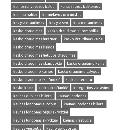
kampiniai virtuves baldai
kanalizacijos bakterijos
kanapa baldai
karmelavos oro uostas
kas yra draudimas
kas yra seo
kasco draudimas
kasko draudimas
kasko draudimas automobiliui
kasko draudimas internetu
kasko draudimas kaina
kasko draudimas kainos
kasko draudimas lietuvos draudimas
kasko draudimas skaičiuoklė
kasko draudimo kaina
kasko draudimo kainos
kasko draudimo salygos
kasko draudimo skaičiuoklė
kasko internetu
kasko kaina
kasko skaičiuoklė
kategorijos vairavimo
kaunas dublinas bilietai
kaunas londonas
kaunas londonas autobusu
kaunas londonas bilietai
kaunas londonas pigus skrydziai
kaunas londonas skrydziai
kaunas viesbuciai
kaunas viesbutis
kauno aerouostas