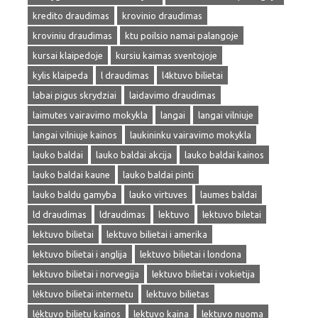
kredito draudimas
krovinio draudimas
kroviniu draudimas
ktu poilsio namai palangoje
kursai klaipedoje
kursiu kaimas sventojoje
kylis klaipeda
l draudimas
l4ktuvo bilietai
labai pigus skrydziai
laidavimo draudimas
laimutes vairavimo mokykla
langai
langai vilniuje
langai vilniuje kainos
laukininku vairavimo mokykla
lauko baldai
lauko baldai akcija
lauko baldai kainos
lauko baldai kaune
lauko baldai pinti
lauko baldu gamyba
lauko virtuves
laumes baldai
ld draudimas
ldraudimas
lektuvo
lektuvo biletai
lektuvo bilietai
lektuvo bilietai i amerika
lektuvo bilietai i anglija
lektuvo bilietai i londona
lektuvo bilietai i norvegija
lektuvo bilietai i vokietija
lėktuvo bilietai internetu
lektuvo bilietas
lėktuvo bilietu kainos
lektuvo kaina
lektuvo nuoma