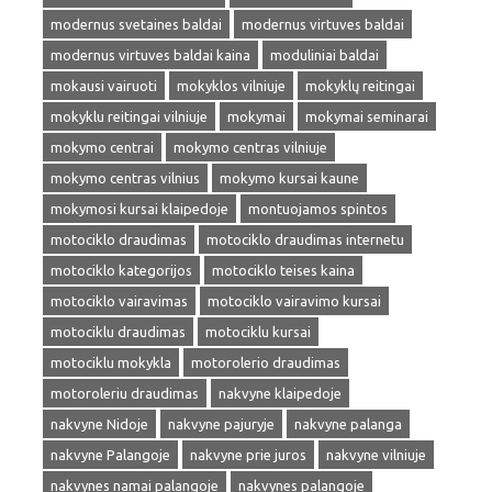
modernus svetaines baldai
modernus virtuves baldai
modernus virtuves baldai kaina
moduliniai baldai
mokausi vairuoti
mokyklos vilniuje
mokyklų reitingai
mokyklu reitingai vilniuje
mokymai
mokymai seminarai
mokymo centrai
mokymo centras vilniuje
mokymo centras vilnius
mokymo kursai kaune
mokymosi kursai klaipedoje
montuojamos spintos
motociklo draudimas
motociklo draudimas internetu
motociklo kategorijos
motociklo teises kaina
motociklo vairavimas
motociklo vairavimo kursai
motociklu draudimas
motociklu kursai
motociklu mokykla
motorolerio draudimas
motoroleriu draudimas
nakvyne klaipedoje
nakvyne Nidoje
nakvyne pajuryje
nakvyne palanga
nakvyne Palangoje
nakvyne prie juros
nakvyne vilniuje
nakvynes namai palangoje
nakvynes palangoje