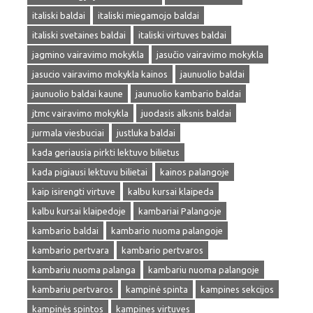
italiski baldai
italiski miegamojo baldai
italiski svetaines baldai
italiski virtuves baldai
jagmino vairavimo mokykla
jasučio vairavimo mokykla
jasucio vairavimo mokykla kainos
jaunuolio baldai
jaunuolio baldai kaune
jaunuolio kambario baldai
jtmc vairavimo mokykla
juodasis alksnis baldai
jurmala viesbuciai
justluka baldai
kada geriausia pirkti lektuvo bilietus
kada pigiausi lektuvu bilietai
kainos palangoje
kaip isirengti virtuve
kalbu kursai klaipeda
kalbu kursai klaipedoje
kambariai Palangoje
kambario baldai
kambario nuoma palangoje
kambario pertvara
kambario pertvaros
kambariu nuoma palanga
kambariu nuoma palangoje
kambariu pertvaros
kampinė spinta
kampines sekcijos
kampinės spintos
kampines virtuves