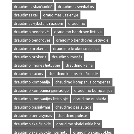
draudimas skaičiuoklė
draudimas sveikatos
draudimas tai
draudimas uzsienyje
draudimas vykstant i uzsieni
draudimo
draudimo bendrovė
draudimo bendrove lietuva
draudimo bendrovės
draudimo bendrovės lietuvoje
draudimo brokeriai
draudimo brokeriai siauliai
draudimo brokeris
draudimo įmonės
draudimo imones lietuvoje
draudimo kaina
draudimo kainos
draudimo kainos skaičiuoklė
draudimo kompanija
draudimo kompanija compensa
draudimo kompanija gjensidige
draudimo kompanijos
draudimo kompanijos lietuvoje
draudimo nuolaida
draudimo pasiulymai
draudimo paslaugos
draudimo perrasymas
draudimo polisas
draudimo skaičiuoklė
draudimo skaiciuokle bta
draudimo skaiciuokle internetu
draudimo skaiciuokles