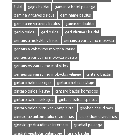
flylal
gajos baldai
gamanta hotel palanga
gamina virtuves baldus
gaminame baldus
gaminame virtuves baldus
gaminami baldai
genio baldai
geri baldai
geri virtuves baldai
geriausia mokykla vilniuje
geriausia vairavimo mokykla
geriausia vairavimo mokykla kaune
geriausia vairavimo mokykla vilniuje
geriausios vairavimo mokyklos
geriausios vairavimo mokyklos vilniuje
gintaro baldai
gintaro baldai akcijos
gintaro baldai alytuje
gintaro baldai kaune
gintaro baldai komodos
gintaro baldai sekcijos
gintaro baldai spintos
gintaro baldai virtuves komplektai
givybes draudimas
gjensidige automobilio draudimas
gjensidige draudimas
gjensidige draudimas internetu
gradiali palanga
gradiali viesbutis palangoje
grafų baldai