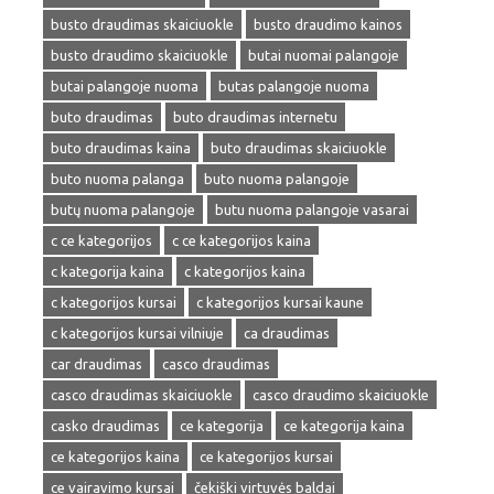
busto draudimas skaiciuokle
busto draudimo kainos
busto draudimo skaiciuokle
butai nuomai palangoje
butai palangoje nuoma
butas palangoje nuoma
buto draudimas
buto draudimas internetu
buto draudimas kaina
buto draudimas skaiciuokle
buto nuoma palanga
buto nuoma palangoje
butų nuoma palangoje
butu nuoma palangoje vasarai
c ce kategorijos
c ce kategorijos kaina
c kategorija kaina
c kategorijos kaina
c kategorijos kursai
c kategorijos kursai kaune
c kategorijos kursai vilniuje
ca draudimas
car draudimas
casco draudimas
casco draudimas skaiciuokle
casco draudimo skaiciuokle
casko draudimas
ce kategorija
ce kategorija kaina
ce kategorijos kaina
ce kategorijos kursai
ce vairavimo kursai
čekiški virtuvės baldai