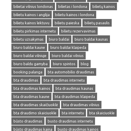
bilietai vilnius londonas
bilietas i londona
bilietų kainos
bilietu kainos i anglija
bilietu kainos i londona
bilietu kainos lektuvu
bilietu paieska
bilietų pasaulis
bilietu pirkimas internetu
bilietu rezervavimas
bilietu uzsakymas
biuro baldai
biuro baldai kaunas
biuro baldai kaune
biuro baldai klaipeda
biuro baldai vilniuje
biuro baldai vilnius
biuro baldu gamyba
biuro spintos
blog
booking palanga
bta automobilio draudimas
bta draudimas
bta draudimas internetu
bta draudimas kainos
bta draudimas kaunas
bta draudimas kaune
bta draudimas klaipeda
bta draudimas skaičiuoklė
bta draudimas vilnius
bta draudimo skaiciuokle
bta internetu
bta skaiciuokle
būsto draudimas
busto draudimas internetu
būsto draudimas kaina
busto draudimas kainos