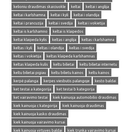
kelioniu draudimas skaiciuokle
keltai
keltai i anglija
keltai i karlshamna
keltai i kyli
keltai i olandija
keltai i prancuzija
keltai i svedija
keltai i vokietija
keltai is karlshamno
keltai is klaipedos
keltai klaipeda kylis
keltas i anglija
keltas i karlshamna
keltas i kyli
keltas i olandija
keltas i svedija
keltas i vokietija
keltas klaipeda karlshamnas
keltas klaipeda kulis
keltu bilietai
keltu bilietai internetu
keltu bilietai pigiau
keltu bilietu kainos
keltu kainos
kerpė palanga
kerpes viesbutis palangoje
kesto baldai
ket testai a kategorija
ket testai b kategorija
ket vairavimo testai
kiek kainuoja automobilio draudimas
kiek kainuoja c kategorija
kiek kainuoja draudimas
kiek kainuoja kasko draudimas
kiek kainuoja vairavimo kursai
kiek kainuoja virtuves baldai
kiek trunka vairavimo kursai