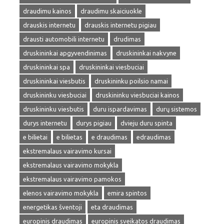
draudimu kainos
draudimu skaiciuokle
drauskis internetu
drauskis internetu pigiau
drausti automobili internetu
drudimas
druskininkai apgyvendinimas
druskininkai nakvyne
druskininkai spa
druskininkai viesbuciai
druskininkai viesbutis
druskininku poilsio namai
druskininku viesbuciai
druskininku viesbuciai kainos
druskininku viesbutis
duru ispardavimas
durų sistemos
durys internetu
durys pigiau
dvieju duru spinta
e bilietai
e bilietas
e draudimas
edraudimas
ekstremalaus vairavimo kursai
ekstremalaus vairavimo mokykla
ekstremalaus vairavimo pamokos
elenos vairavimo mokykla
emira spintos
energetikas šventoji
eta draudimas
europinis draudimas
europinis sveikatos draudimas