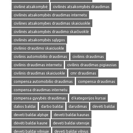
civilinė atsakomybė
civilinės atsakomybės draudimas
civilinės atsakomybės draudimas internetu
civilines atsakomybes draudimas skaiciuokle
civilinės atsakomybės draudimo skaičiuoklė
civilinės atsakomybės sąlygos
civilinio draudimo skaiciuokle
civilinis automobilio draudimas
civilinis draudimas
civilinis draudimas internetu
civilinis draudimas pigiausias
civilinis draudimas skaiciuokle
cmr draudimas
compensa automobilio draudimas
compensa draudimas
compensa draudimas internetu
compensa gyvybės draudimas
d kategorijos kursai
dalios baldai
darbo baldai
darudimas
dėvėti baldai
deveti baldai alytuje
deveti baldai kaunas
dėvėti baldai kaune
deveti baldai utenoje
deveti baldai vilniuje
deveti baldai vilnius