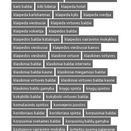
kieti baldai
kilti bilietai
klaipeda hotel
klaipeda karlshamnas
klaipeda kylis
klaipeda svedija
klaipeda viesbuciai
klaipėda virtuves baldai
klaipeda vokietija
klaipėdos baldai
klaipedos baldai katalogas
klaipedos vairavimo mokyklos
klaipedos viesbuciai
klaipedos viesbuciai kainos
klaipedos viesbutis
klasikinė virtuvė
klasikines virtuves
klasikiniai baldai
klasikiniai baldai internetu
klasikiniai baldai kaune
klasikiniai miegamojo baldai
klasikiniai virtuvės baldai
klasikiniai virtuves baldai kaune
klasikiniu baldu gamyba
knygu spinta
knygų spintos
kokybiški baldai
kokybiski virtuves baldai
komutacinės spintos
konvejerio juostos
koridoriaus baldai
koridoriaus spinta
korpusiniai baldai
korpusiniai svetaines baldai
korpusinių baldų gamyba
kostygovo vairavimo mokykla
kotedzu nuoma palangoje