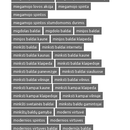
miegamojo lovos akcija
miegamojo spinta
miegamojo spintos
miegamojo spintos stumdomomis durimis
migdolas baldai
migdolo baldai
minijos baldai
minijos baldai kaune
minijos baldai klaipeda
minkšti baldai
minksti baldai internetu
minksti baldai kaunas
minksti baldai kaune
minksti baldai klaipeda
minksti baldai klaipedoje
minksti baldai panevezyje
minksti baldai siauliuose
minksti baldai vilniuje
minksti baldai vilnius
minksti kampai kaune
minksti kampai klaipeda
minksti kampai klaipedoje
minksti kampai vilniuje
minkšti svetainės baldai
minkstu baldu gamintojai
minkštų baldų gamyba
moderni virtuvė
modernios spintos
modernios virtuves
modernios virtuves baldai
modernūs baldai