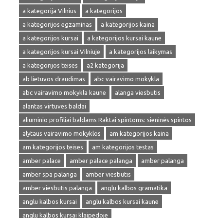
a kategorija Vilnius
a kategorijos
a kategorijos egzaminas
a kategorijos kaina
a kategorijos kursai
a kategorijos kursai kaune
a kategorijos kursai Vilniuje
a kategorijos laikymas
a kategorijos teises
a2 kategorija
ab lietuvos draudimas
abc vairavimo mokykla
abc vairavimo mokykla kaune
alanga viesbutis
alantas virtuves baldai
aliuminio profiliai baldams Raktai spintoms: sieninės spintos
alytaus vairavimo mokyklos
am kategorijos kaina
am kategorijos teises
am kategorijos testas
amber palace
amber palace palanga
amber palanga
amber spa palanga
amber viesbutis
amber viesbutis palanga
anglu kalbos gramatika
anglu kalbos kursai
anglu kalbos kursai kaune
anglu kalbos kursai klaipedoje