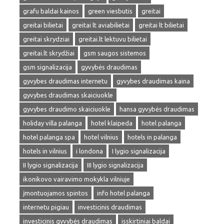
grafu baldai kainos
green viesbutis
greitai
greitai bilietai
greitai lt aviabilietai
greitai lt bilietai
greitai skrydziai
greitai.lt lektuvu bilietai
greitai.lt skrydžiai
gsm saugos sistemos
gsm signalizacija
gyvybės draudimas
gyvybes draudimas internetu
gyvybes draudimas kaina
gyvybes draudimas skaiciuokle
gyvybes draudimo skaiciuokle
hansa gyvybės draudimas
holiday villa palanga
hotel klaipeda
hotel palanga
hotel palanga spa
hotel vilnius
hotels in palanga
hotels in vilnius
i londona
I lygio signalizacija
II lygio signalizacija
III lygio signalizacija
ikonikovo vairavimo mokykla vilniuje
įmontuojamos spintos
info hotel palanga
internetu pigiau
investicinis draudimas
investicinis gyvybės draudimas
isskirtiniai baldai