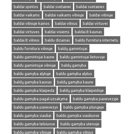
baldai spintos
baldai svetainei
baldai svetaines
baldai vaikams
baldai vaikams vilniuje
baldai vilniuje
baldai vilniuje kainos
baldai vilnius
baldai virtuvei
baldai virtuves
baldai visiems
baldai.lt kaunas
baldai.lt vilnius
baldu dizainas
baldu furnitura internetu
baldu furnitura vilniuje
baldų gamintojai
baldu gamintojai kaune
baldu gamintojai lietuvoje
baldu gamintojai vilniuje
baldų gamyba
baldu gamyba alytuje
baldu gamyba alytus
baldų gamyba kaunas
baldų gamyba kaune
baldu gamyba klaipeda
baldų gamyba klaipėdoje
baldu gamyba pagal uzsakyma
baldu gamyba panevezyje
baldu gamyba panevezys
baldu gamyba plungeje
baldu gamyba siauliai
baldu gamyba siauliuose
baldu gamyba telsiuose
baldu gamyba utenoje
baldų gamyba vilniuje
baldų gamyba vilnius