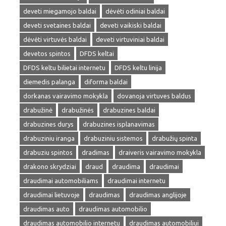
deveti miegamojo baldai
dėvėti odiniai baldai
deveti svetaines baldai
deveti vaikiski baldai
dėvėti virtuvės baldai
deveti virtuviniai baldai
devetos spintos
DFDS keltai
DFDS keltu bilietai internetu
DFDS keltu linija
diemedis palanga
diforma baldai
dorkanas vairavimo mokykla
dovanoja virtuves baldus
drabužinė
drabužinės
drabuzines baldai
drabuzines durys
drabuzines isplanavimas
drabuziniu iranga
drabuziniu sistemos
drabužių spinta
drabuziu spintos
dradimas
draiveris vairavimo mokykla
drakono skrydziai
draud
draudima
draudimai
draudimai automobiliams
draudimai internetu
draudimai lietuvoje
draudimas
draudimas anglijoje
draudimas auto
draudimas automobilio
draudimas automobilio internetu
draudimas automobiliui