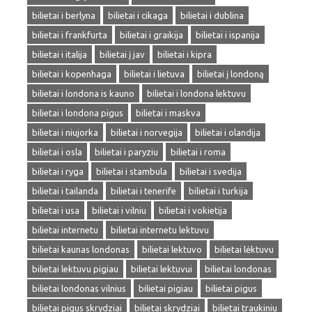
bilietai i berlyna
bilietai i cikaga
bilietai i dublina
bilietai i frankfurta
bilietai i graikija
bilietai i ispanija
bilietai i italija
bilietai į jav
bilietai i kipra
bilietai i kopenhaga
bilietai i lietuva
bilietai į londoną
bilietai i londona is kauno
bilietai i londona lektuvu
bilietai i londona pigus
bilietai i maskva
bilietai i niujorka
bilietai i norvegija
bilietai i olandija
bilietai i osla
bilietai i paryziu
bilietai i roma
bilietai i ryga
bilietai i stambula
bilietai i svedija
bilietai i tailanda
bilietai i tenerife
bilietai i turkija
bilietai i usa
bilietai i vilniu
bilietai i vokietija
bilietai internetu
bilietai internetu lektuvu
bilietai kaunas londonas
bilietai lektuvo
bilietai lėktuvu
bilietai lektuvu pigiau
bilietai lektuvui
bilietai londonas
bilietai londonas vilnius
bilietai pigiau
bilietai pigus
bilietai pigus skrydziai
bilietai skrydziai
bilietai traukiniu