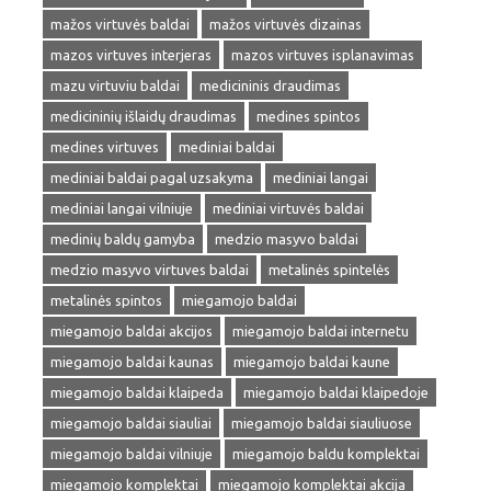
mažos virtuvės baldai
mažos virtuvės dizainas
mazos virtuves interjeras
mazos virtuves isplanavimas
mazu virtuviu baldai
medicininis draudimas
medicininių išlaidų draudimas
medines spintos
medines virtuves
mediniai baldai
mediniai baldai pagal uzsakyma
mediniai langai
mediniai langai vilniuje
mediniai virtuvės baldai
medinių baldų gamyba
medzio masyvo baldai
medzio masyvo virtuves baldai
metalinės spintelės
metalinės spintos
miegamojo baldai
miegamojo baldai akcijos
miegamojo baldai internetu
miegamojo baldai kaunas
miegamojo baldai kaune
miegamojo baldai klaipeda
miegamojo baldai klaipedoje
miegamojo baldai siauliai
miegamojo baldai siauliuose
miegamojo baldai vilniuje
miegamojo baldu komplektai
miegamojo komplektai
miegamojo komplektai akcija