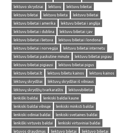
lektuvo skrydziai
lektuvu
lektuvu bileitai
lektuvu biletai
lektuvu bilieta
lektuvu bilietai
lektuvu bilietai i amerika
lektuvu bilietai i anglija
lektuvu bilietai i dublina
lektuvu bilietai i jav
lektuvu bilietai i lietuva
lektuvu bilietai i londona
lektuvu bilietai i norvegija
lektuvu bilietai internetu
lektuvu bilietai paskutine minute
lektuvu bilietai pigiau
lektuvu bilietai pigiausi
lektuvu bilietai pigus
lektuvu bilietai.lt
lektuvu bilietu kainos
lektuvu kainos
lėktuvų skrydžiai
lėktuvų skrydžiai iš vilniaus
lėktuvų skrydžių tvarkaraštis
lektuvubilietai
lenkiški baldai
lenkiski baldai kaune
lenkiski baldai vilniuje
lenkiski minksti baldai
lenkiski odiniai baldai
lenkiski svetaines baldai
lenkiški virtuvės baldai
lenkiski virtuviniai baldai
letuvos draudimas
liektuvo biletai
liektuvo bilietai