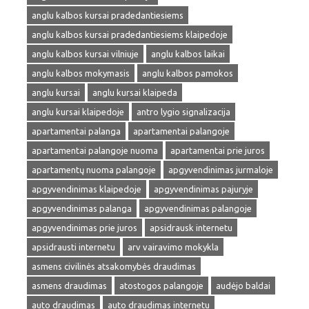
anglu kalbos kursai pradedantiesiems
anglu kalbos kursai pradedantiesiems klaipedoje
anglu kalbos kursai vilniuje
anglu kalbos laikai
anglu kalbos mokymasis
anglu kalbos pamokos
anglu kursai
anglu kursai klaipeda
anglu kursai klaipedoje
antro lygio signalizacija
apartamentai palanga
apartamentai palangoje
apartamentai palangoje nuoma
apartamentai prie juros
apartamentų nuoma palangoje
apgyvendinimas jurmaloje
apgyvendinimas klaipedoje
apgyvendinimas pajuryje
apgyvendinimas palanga
apgyvendinimas palangoje
apgyvendinimas prie juros
apsidrausk internetu
apsidrausti internetu
arv vairavimo mokykla
asmens civilinės atsakomybės draudimas
asmens draudimas
atostogos palangoje
audėjo baldai
auto draudimas
auto draudimas internetu