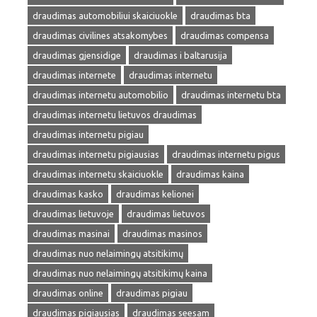
draudimas automobiliui skaiciuokle
draudimas bta
draudimas civilines atsakomybes
draudimas compensa
draudimas gjensidige
draudimas i baltarusija
draudimas internete
draudimas internetu
draudimas internetu automobilio
draudimas internetu bta
draudimas internetu lietuvos draudimas
draudimas internetu pigiau
draudimas internetu pigiausias
draudimas internetu pigus
draudimas internetu skaiciuokle
draudimas kaina
draudimas kasko
draudimas kelionei
draudimas lietuvoje
draudimas lietuvos
draudimas masinai
draudimas masinos
draudimas nuo nelaimingų atsitikimų
draudimas nuo nelaimingų atsitikimų kaina
draudimas online
draudimas pigiau
draudimas pigiausias
draudimas seesam