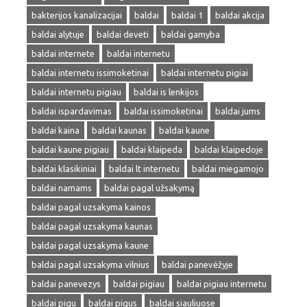
bakterijos kanalizacijai
baldai
baldai 1
baldai akcija
baldai alytuje
baldai deveti
baldai gamyba
baldai internete
baldai internetu
baldai internetu issimoketinai
baldai internetu pigiai
baldai internetu pigiau
baldai is lenkijos
baldai ispardavimas
baldai issimoketinai
baldai jums
baldai kaina
baldai kaunas
baldai kaune
baldai kaune pigiau
baldai klaipeda
baldai klaipedoje
baldai klasikiniai
baldai lt internetu
baldai miegamojo
baldai namams
baldai pagal užsakymą
baldai pagal uzsakyma kainos
baldai pagal uzsakyma kaunas
baldai pagal uzsakyma kaune
baldai pagal uzsakyma vilnius
baldai panevėžyje
baldai panevezys
baldai pigiau
baldai pigiau internetu
baldai pigu
baldai pigus
baldai siauliuose