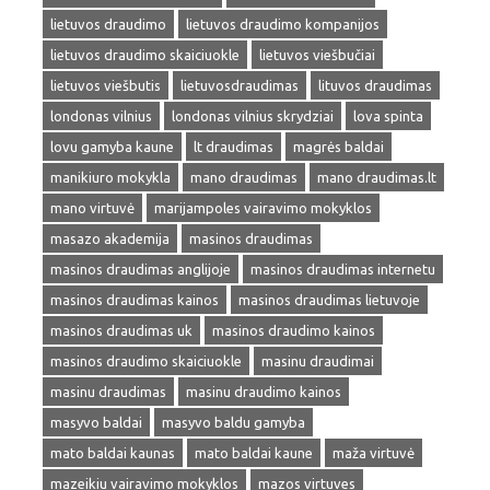
lietuvos draudimo
lietuvos draudimo kompanijos
lietuvos draudimo skaiciuokle
lietuvos viešbučiai
lietuvos viešbutis
lietuvosdraudimas
lituvos draudimas
londonas vilnius
londonas vilnius skrydziai
lova spinta
lovu gamyba kaune
lt draudimas
magrės baldai
manikiuro mokykla
mano draudimas
mano draudimas.lt
mano virtuvė
marijampoles vairavimo mokyklos
masazo akademija
masinos draudimas
masinos draudimas anglijoje
masinos draudimas internetu
masinos draudimas kainos
masinos draudimas lietuvoje
masinos draudimas uk
masinos draudimo kainos
masinos draudimo skaiciuokle
masinu draudimai
masinu draudimas
masinu draudimo kainos
masyvo baldai
masyvo baldu gamyba
mato baldai kaunas
mato baldai kaune
maža virtuvė
mazeikiu vairavimo mokyklos
mazos virtuves