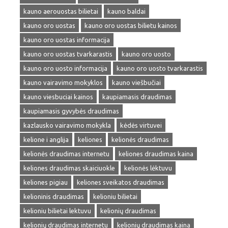
kauno aerouostas bilietai
kauno baldai
kauno oro uostas
kauno oro uostas bilietu kainos
kauno oro uostas informacija
kauno oro uostas tvarkarastis
kauno oro uosto
kauno oro uosto informacija
kauno oro uosto tvarkarastis
kauno vairavimo mokyklos
kauno viešbučiai
kauno viesbuciai kainos
kaupiamasis draudimas
kaupiamasis gyvybės draudimas
kazlausko vairavimo mokykla
kėdės virtuvei
kelione i anglija
keliones
kelionės draudimas
kelionės draudimas internetu
keliones draudimas kaina
keliones draudimas skaiciuokle
kelionės lėktuvu
keliones pigiau
keliones sveikatos draudimas
kelioninis draudimas
kelioniu bilietai
kelioniu bilietai lektuvu
kelionių draudimas
kelionių draudimas internetu
kelionių draudimas kaina