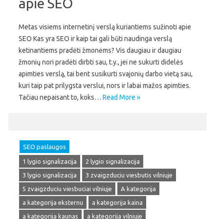
apie SEO
Metas visiems internetinį verslą kuriantiems sužinoti apie
SEO Kas yra SEO ir kaip tai gali būti naudinga verslą
ketinantiems pradėti žmonėms? Vis daugiau ir daugiau
žmonių nori pradėti dirbti sau, t.y., jei ne sukurti didelės
apimties verslą, tai bent susikurti svajonių darbo vietą sau,
kuri taip pat prilygsta verslui, nors ir labai mažos apimties.
Tačiau nepaisant to, koks…
Read More »
SEO paslaugos
1 lygio signalizacija
2 lygio signalizacija
3 lygio signalizacija
3 zvaigzduciu viesbutis vilniuje
5 zvaigzduciu viesbuciai vilniuje
A kategorija
a kategorija eksternu
a kategorija kaina
a kategorija kaunas
a kategorija vilniuje