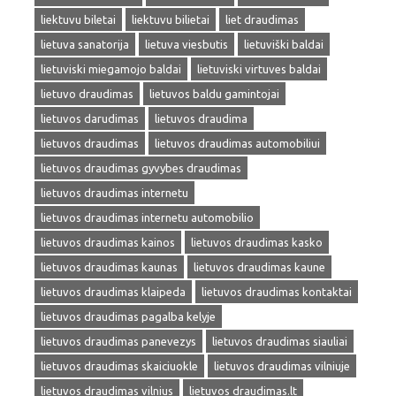
liektuvu biletai
liektuvu bilietai
liet draudimas
lietuva sanatorija
lietuva viesbutis
lietuviški baldai
lietuviski miegamojo baldai
lietuviski virtuves baldai
lietuvo draudimas
lietuvos baldu gamintojai
lietuvos darudimas
lietuvos draudima
lietuvos draudimas
lietuvos draudimas automobiliui
lietuvos draudimas gyvybes draudimas
lietuvos draudimas internetu
lietuvos draudimas internetu automobilio
lietuvos draudimas kainos
lietuvos draudimas kasko
lietuvos draudimas kaunas
lietuvos draudimas kaune
lietuvos draudimas klaipeda
lietuvos draudimas kontaktai
lietuvos draudimas pagalba kelyje
lietuvos draudimas panevezys
lietuvos draudimas siauliai
lietuvos draudimas skaiciuokle
lietuvos draudimas vilniuje
lietuvos draudimas vilnius
lietuvos draudimas.lt