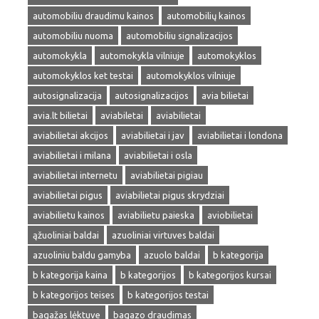
automobiliu draudimu kainos
automobilių kainos
automobiliu nuoma
automobiliu signalizacijos
automokykla
automokykla vilniuje
automokyklos
automokyklos ket testai
automokyklos vilniuje
autosignalizacija
autosignalizacijos
avia bilietai
avia.lt bilietai
aviabiletai
aviabilietai
aviabilietai akcijos
aviabilietai i jav
aviabilietai i londona
aviabilietai i milana
aviabilietai i osla
aviabilietai internetu
aviabilietai pigiau
aviabilietai pigus
aviabilietai pigus skrydziai
aviabilietu kainos
aviabilietu paieska
aviobilietai
ąžuoliniai baldai
azuoliniai virtuves baldai
azuoliniu baldu gamyba
azuolo baldai
b kategorija
b kategorija kaina
b kategorijos
b kategorijos kursai
b kategorijos teises
b kategorijos testai
bagažas lėktuve
bagazo draudimas