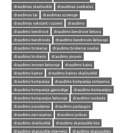
draudimas skaičiuoklė
draudimas sveikatos
draudimas tai
draudimas uzsienyje
draudimas vykstant i uzsieni
draudimo
draudimo bendrovė
draudimo bendrove lietuva
draudimo bendrovės
draudimo bendrovės lietuvoje
draudimo brokeriai
draudimo brokeriai siauliai
draudimo brokeris
draudimo įmonės
draudimo imones lietuvoje
draudimo kaina
draudimo kainos
draudimo kainos skaičiuoklė
draudimo kompanija
draudimo kompanija compensa
draudimo kompanija gjensidige
draudimo kompanijos
draudimo kompanijos lietuvoje
draudimo nuolaida
draudimo pasiulymai
draudimo paslaugos
draudimo perrasymas
draudimo polisas
draudimo skaičiuoklė
draudimo skaiciuokle bta
draudimo skaiciuokle internetu
draudimo skaiciuokles