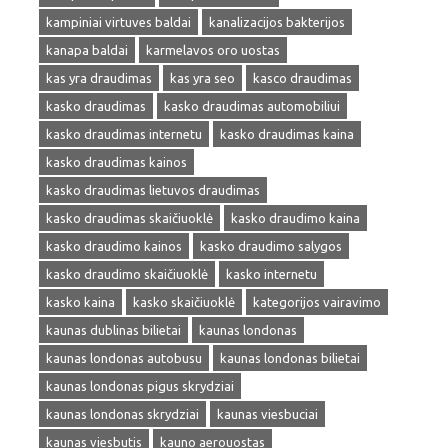
kampiniai virtuves baldai
kanalizacijos bakterijos
kanapa baldai
karmelavos oro uostas
kas yra draudimas
kas yra seo
kasco draudimas
kasko draudimas
kasko draudimas automobiliui
kasko draudimas internetu
kasko draudimas kaina
kasko draudimas kainos
kasko draudimas lietuvos draudimas
kasko draudimas skaičiuoklė
kasko draudimo kaina
kasko draudimo kainos
kasko draudimo salygos
kasko draudimo skaičiuoklė
kasko internetu
kasko kaina
kasko skaičiuoklė
kategorijos vairavimo
kaunas dublinas bilietai
kaunas londonas
kaunas londonas autobusu
kaunas londonas bilietai
kaunas londonas pigus skrydziai
kaunas londonas skrydziai
kaunas viesbuciai
kaunas viesbutis
kauno aerouostas