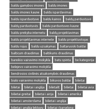
baldu gamybos imones
baldu imones
baldu imones kaune
baldu ispardavimas
baldu isparduotuve
baldu kainos
baldų parduotuvė
baldų parduotuvės
baldu parduotuves kaune
baldu prekyba internetu
baldų projektavimas
baldu projektavimas internete
baldu projektuotojas
baldu rojus
baldu uzsakymas
baltarusiski baldai
balticum draudimas
baltikums draudimas
bareikio vairavimo mokykla
batu spinta
be kategorija
belejevo vairavimo mokykla
bendrosios civilinės atsakomybės draudimas
bialo vairavimo mokykla
bikuvos baldai
bileitai
biletai
biletai i anglija
biletailt
bilietai
bilietai avia
bilietai greitai
bilietai i airija
bilietai i amerika
bilietai i amsterdama
bilietai i anglija
bilietai i anglija lektuvu
bilietai i barselona