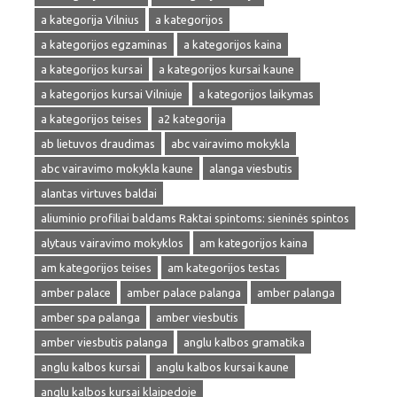
a kategorija Vilnius
a kategorijos
a kategorijos egzaminas
a kategorijos kaina
a kategorijos kursai
a kategorijos kursai kaune
a kategorijos kursai Vilniuje
a kategorijos laikymas
a kategorijos teises
a2 kategorija
ab lietuvos draudimas
abc vairavimo mokykla
abc vairavimo mokykla kaune
alanga viesbutis
alantas virtuves baldai
aliuminio profiliai baldams Raktai spintoms: sieninės spintos
alytaus vairavimo mokyklos
am kategorijos kaina
am kategorijos teises
am kategorijos testas
amber palace
amber palace palanga
amber palanga
amber spa palanga
amber viesbutis
amber viesbutis palanga
anglu kalbos gramatika
anglu kalbos kursai
anglu kalbos kursai kaune
anglu kalbos kursai klaipedoje