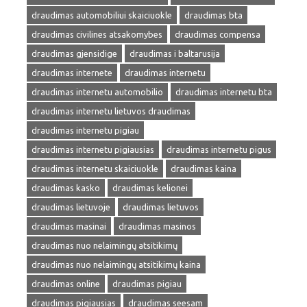
draudimas automobiliui skaiciuokle
draudimas bta
draudimas civilines atsakomybes
draudimas compensa
draudimas gjensidige
draudimas i baltarusija
draudimas internete
draudimas internetu
draudimas internetu automobilio
draudimas internetu bta
draudimas internetu lietuvos draudimas
draudimas internetu pigiau
draudimas internetu pigiausias
draudimas internetu pigus
draudimas internetu skaiciuokle
draudimas kaina
draudimas kasko
draudimas kelionei
draudimas lietuvoje
draudimas lietuvos
draudimas masinai
draudimas masinos
draudimas nuo nelaimingų atsitikimų
draudimas nuo nelaimingų atsitikimų kaina
draudimas online
draudimas pigiau
draudimas pigiausias
draudimas seesam