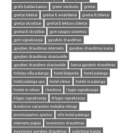
grafu baldai kainos
green viesbutis
greitai
greitai bilietai
greitai lt aviabilietai
greitai lt bilietai
greitai skrydziai
greitai.lt lektuvu bilietai
greitai.lt skrydžiai
gsm saugos sistemos
gsm signalizacija
gyvybės draudimas
gyvybes draudimas internetu
gyvybes draudimas kaina
gyvybes draudimas skaiciuokle
gyvybes draudimo skaiciuokle
hansa gyvybės draudimas
holiday villa palanga
hotel klaipeda
hotel palanga
hotel palanga spa
hotel vilnius
hotels in palanga
hotels in vilnius
i londona
I lygio signalizacija
II lygio signalizacija
III lygio signalizacija
ikonikovo vairavimo mokykla vilniuje
įmontuojamos spintos
info hotel palanga
internetu pigiau
investicinis draudimas
investicinis gyvybės draudimas
isskirtiniai baldai