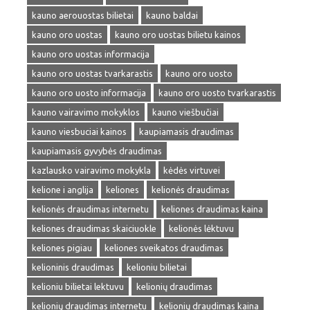
kauno aerouostas bilietai
kauno baldai
kauno oro uostas
kauno oro uostas bilietu kainos
kauno oro uostas informacija
kauno oro uostas tvarkarastis
kauno oro uosto
kauno oro uosto informacija
kauno oro uosto tvarkarastis
kauno vairavimo mokyklos
kauno viešbučiai
kauno viesbuciai kainos
kaupiamasis draudimas
kaupiamasis gyvybės draudimas
kazlausko vairavimo mokykla
kėdės virtuvei
kelione i anglija
keliones
kelionės draudimas
kelionės draudimas internetu
keliones draudimas kaina
keliones draudimas skaiciuokle
kelionės lėktuvu
keliones pigiau
keliones sveikatos draudimas
kelioninis draudimas
kelioniu bilietai
kelioniu bilietai lektuvu
kelionių draudimas
kelionių draudimas internetu
kelionių draudimas kaina