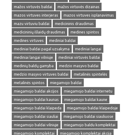
mažos virtuvės baldai
mažos virtuvės dizainas
mazos virtuves interjeras
mazos virtuves isplanavimas
mazu virtuviu baldai
medicininis draudimas
medicininių išlaidų draudimas
medines spintos
medines virtuves
mediniai baldai
mediniai baldai pagal uzsakyma
mediniai langai
mediniai langai vilniuje
mediniai virtuvės baldai
medinių baldų gamyba
medzio masyvo baldai
medzio masyvo virtuves baldai
metalinės spintelės
metalinės spintos
miegamojo baldai
miegamojo baldai akcijos
miegamojo baldai internetu
miegamojo baldai kaunas
miegamojo baldai kaune
miegamojo baldai klaipeda
miegamojo baldai klaipedoje
miegamojo baldai siauliai
miegamojo baldai siauliuose
miegamojo baldai vilniuje
miegamojo baldu komplektai
miegamojo komplektai
miegamojo komplektai akcija