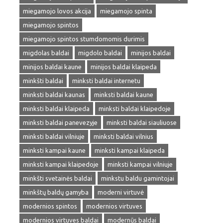
miegamojo lovos akcija
miegamojo spinta
miegamojo spintos
miegamojo spintos stumdomomis durimis
migdolas baldai
migdolo baldai
minijos baldai
minijos baldai kaune
minijos baldai klaipeda
minkšti baldai
minksti baldai internetu
minksti baldai kaunas
minksti baldai kaune
minksti baldai klaipeda
minksti baldai klaipedoje
minksti baldai panevezyje
minksti baldai siauliuose
minksti baldai vilniuje
minksti baldai vilnius
minksti kampai kaune
minksti kampai klaipeda
minksti kampai klaipedoje
minksti kampai vilniuje
minkšti svetainės baldai
minkstu baldu gamintojai
minkštų baldų gamyba
moderni virtuvė
modernios spintos
modernios virtuves
modernios virtuves baldai
modernūs baldai