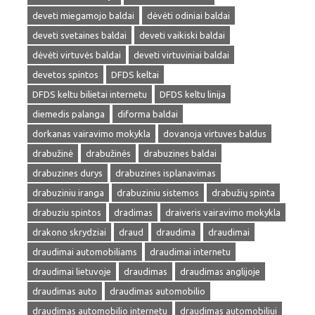
deveti miegamojo baldai
dėvėti odiniai baldai
deveti svetaines baldai
deveti vaikiski baldai
dėvėti virtuvės baldai
deveti virtuviniai baldai
devetos spintos
DFDS keltai
DFDS keltu bilietai internetu
DFDS keltu linija
diemedis palanga
diforma baldai
dorkanas vairavimo mokykla
dovanoja virtuves baldus
drabužinė
drabužinės
drabuzines baldai
drabuzines durys
drabuzines isplanavimas
drabuziniu iranga
drabuziniu sistemos
drabužių spinta
drabuziu spintos
dradimas
draiveris vairavimo mokykla
drakono skrydziai
draud
draudima
draudimai
draudimai automobiliams
draudimai internetu
draudimai lietuvoje
draudimas
draudimas anglijoje
draudimas auto
draudimas automobilio
draudimas automobilio internetu
draudimas automobiliui