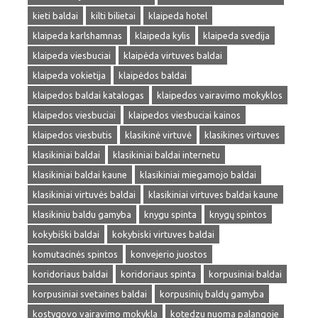
kieti baldai
kilti bilietai
klaipeda hotel
klaipeda karlshamnas
klaipeda kylis
klaipeda svedija
klaipeda viesbuciai
klaipėda virtuves baldai
klaipeda vokietija
klaipėdos baldai
klaipedos baldai katalogas
klaipedos vairavimo mokyklos
klaipedos viesbuciai
klaipedos viesbuciai kainos
klaipedos viesbutis
klasikinė virtuvė
klasikines virtuves
klasikiniai baldai
klasikiniai baldai internetu
klasikiniai baldai kaune
klasikiniai miegamojo baldai
klasikiniai virtuvės baldai
klasikiniai virtuves baldai kaune
klasikiniu baldu gamyba
knygu spinta
knygų spintos
kokybiški baldai
kokybiski virtuves baldai
komutacinės spintos
konvejerio juostos
koridoriaus baldai
koridoriaus spinta
korpusiniai baldai
korpusiniai svetaines baldai
korpusinių baldų gamyba
kostygovo vairavimo mokykla
kotedzu nuoma palangoje