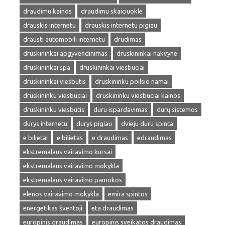
draudimu kainos
draudimu skaiciuokle
drauskis internetu
drauskis internetu pigiau
drausti automobili internetu
drudimas
druskininkai apgyvendinimas
druskininkai nakvyne
druskininkai spa
druskininkai viesbuciai
druskininkai viesbutis
druskininku poilsio namai
druskininku viesbuciai
druskininku viesbuciai kainos
druskininku viesbutis
duru ispardavimas
durų sistemos
durys internetu
durys pigiau
dvieju duru spinta
e bilietai
e bilietas
e draudimas
edraudimas
ekstremalaus vairavimo kursai
ekstremalaus vairavimo mokykla
ekstremalaus vairavimo pamokos
elenos vairavimo mokykla
emira spintos
energetikas šventoji
eta draudimas
europinis draudimas
europinis sveikatos draudimas