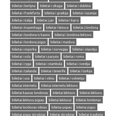
bilietai i berlyna
bilietai i cikaga
bilietai i dublina
bilietai i frankfurta
bilietai i graikija
bilietai i ispanija
bilietai i italija
bilietai į jav
bilietai i kipra
bilietai i kopenhaga
bilietai i lietuva
bilietai į londoną
bilietai i londona is kauno
bilietai i londona lektuvu
bilietai i londona pigus
bilietai i maskva
bilietai i niujorka
bilietai i norvegija
bilietai i olandija
bilietai i osla
bilietai i paryziu
bilietai i roma
bilietai i ryga
bilietai i stambula
bilietai i svedija
bilietai i tailanda
bilietai i tenerife
bilietai i turkija
bilietai i usa
bilietai i vilniu
bilietai i vokietija
bilietai internetu
bilietai internetu lektuvu
bilietai kaunas londonas
bilietai lektuvo
bilietai lėktuvu
bilietai lektuvu pigiau
bilietai lektuvui
bilietai londonas
bilietai londonas vilnius
bilietai pigiau
bilietai pigus
bilietai pigus skrydziai
bilietai skrydziai
bilietai traukiniu