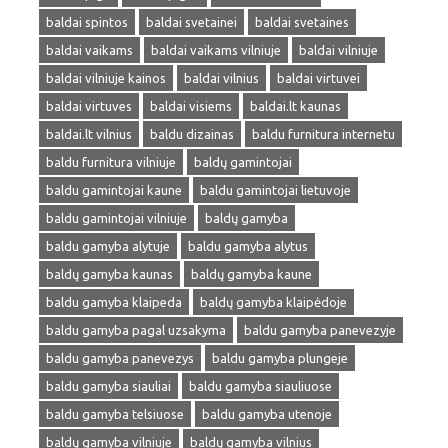
baldai spintos
baldai svetainei
baldai svetaines
baldai vaikams
baldai vaikams vilniuje
baldai vilniuje
baldai vilniuje kainos
baldai vilnius
baldai virtuvei
baldai virtuves
baldai visiems
baldai.lt kaunas
baldai.lt vilnius
baldu dizainas
baldu furnitura internetu
baldu furnitura vilniuje
baldų gamintojai
baldu gamintojai kaune
baldu gamintojai lietuvoje
baldu gamintojai vilniuje
baldų gamyba
baldu gamyba alytuje
baldu gamyba alytus
baldų gamyba kaunas
baldų gamyba kaune
baldu gamyba klaipeda
baldų gamyba klaipėdoje
baldu gamyba pagal uzsakyma
baldu gamyba panevezyje
baldu gamyba panevezys
baldu gamyba plungeje
baldu gamyba siauliai
baldu gamyba siauliuose
baldu gamyba telsiuose
baldu gamyba utenoje
baldų gamyba vilniuje
baldų gamyba vilnius