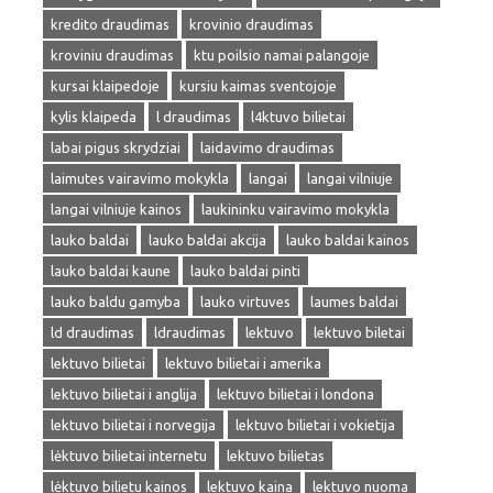
kredito draudimas
krovinio draudimas
kroviniu draudimas
ktu poilsio namai palangoje
kursai klaipedoje
kursiu kaimas sventojoje
kylis klaipeda
l draudimas
l4ktuvo bilietai
labai pigus skrydziai
laidavimo draudimas
laimutes vairavimo mokykla
langai
langai vilniuje
langai vilniuje kainos
laukininku vairavimo mokykla
lauko baldai
lauko baldai akcija
lauko baldai kainos
lauko baldai kaune
lauko baldai pinti
lauko baldu gamyba
lauko virtuves
laumes baldai
ld draudimas
ldraudimas
lektuvo
lektuvo biletai
lektuvo bilietai
lektuvo bilietai i amerika
lektuvo bilietai i anglija
lektuvo bilietai i londona
lektuvo bilietai i norvegija
lektuvo bilietai i vokietija
lėktuvo bilietai internetu
lektuvo bilietas
lėktuvo bilietu kainos
lektuvo kaina
lektuvo nuoma