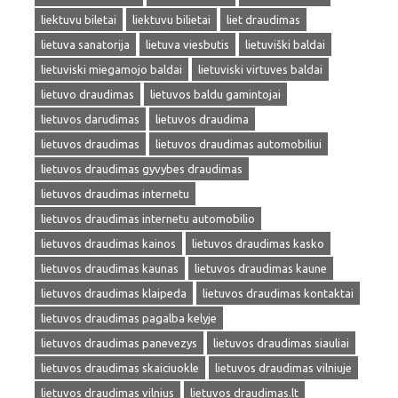
liektuvu biletai
liektuvu bilietai
liet draudimas
lietuva sanatorija
lietuva viesbutis
lietuviški baldai
lietuviski miegamojo baldai
lietuviski virtuves baldai
lietuvo draudimas
lietuvos baldu gamintojai
lietuvos darudimas
lietuvos draudima
lietuvos draudimas
lietuvos draudimas automobiliui
lietuvos draudimas gyvybes draudimas
lietuvos draudimas internetu
lietuvos draudimas internetu automobilio
lietuvos draudimas kainos
lietuvos draudimas kasko
lietuvos draudimas kaunas
lietuvos draudimas kaune
lietuvos draudimas klaipeda
lietuvos draudimas kontaktai
lietuvos draudimas pagalba kelyje
lietuvos draudimas panevezys
lietuvos draudimas siauliai
lietuvos draudimas skaiciuokle
lietuvos draudimas vilniuje
lietuvos draudimas vilnius
lietuvos draudimas.lt