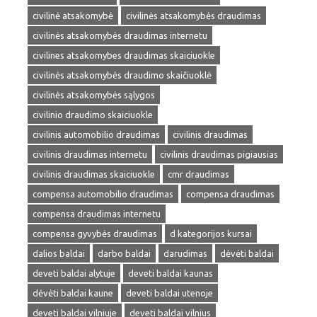
civilinė atsakomybė
civilinės atsakomybės draudimas
civilinės atsakomybės draudimas internetu
civilines atsakomybes draudimas skaiciuokle
civilinės atsakomybės draudimo skaičiuoklė
civilinės atsakomybės sąlygos
civilinio draudimo skaiciuokle
civilinis automobilio draudimas
civilinis draudimas
civilinis draudimas internetu
civilinis draudimas pigiausias
civilinis draudimas skaiciuokle
cmr draudimas
compensa automobilio draudimas
compensa draudimas
compensa draudimas internetu
compensa gyvybės draudimas
d kategorijos kursai
dalios baldai
darbo baldai
darudimas
dėvėti baldai
deveti baldai alytuje
deveti baldai kaunas
dėvėti baldai kaune
deveti baldai utenoje
deveti baldai vilniuje
deveti baldai vilnius