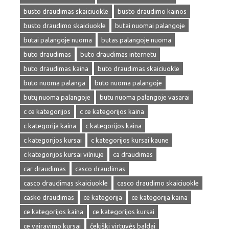
busto draudimas skaiciuokle
busto draudimo kainos
busto draudimo skaiciuokle
butai nuomai palangoje
butai palangoje nuoma
butas palangoje nuoma
buto draudimas
buto draudimas internetu
buto draudimas kaina
buto draudimas skaiciuokle
buto nuoma palanga
buto nuoma palangoje
butų nuoma palangoje
butu nuoma palangoje vasarai
c ce kategorijos
c ce kategorijos kaina
c kategorija kaina
c kategorijos kaina
c kategorijos kursai
c kategorijos kursai kaune
c kategorijos kursai vilniuje
ca draudimas
car draudimas
casco draudimas
casco draudimas skaiciuokle
casco draudimo skaiciuokle
casko draudimas
ce kategorija
ce kategorija kaina
ce kategorijos kaina
ce kategorijos kursai
ce vairavimo kursai
čekiški virtuvės baldai