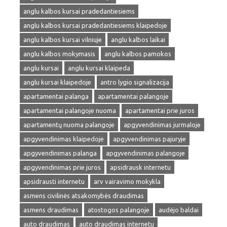
anglu kalbos kursai pradedantiesiems
anglu kalbos kursai pradedantiesiems klaipedoje
anglu kalbos kursai vilniuje
anglu kalbos laikai
anglu kalbos mokymasis
anglu kalbos pamokos
anglu kursai
anglu kursai klaipeda
anglu kursai klaipedoje
antro lygio signalizacija
apartamentai palanga
apartamentai palangoje
apartamentai palangoje nuoma
apartamentai prie juros
apartamentų nuoma palangoje
apgyvendinimas jurmaloje
apgyvendinimas klaipedoje
apgyvendinimas pajuryje
apgyvendinimas palanga
apgyvendinimas palangoje
apgyvendinimas prie juros
apsidrausk internetu
apsidrausti internetu
arv vairavimo mokykla
asmens civilinės atsakomybės draudimas
asmens draudimas
atostogos palangoje
audėjo baldai
auto draudimas
auto draudimas internetu