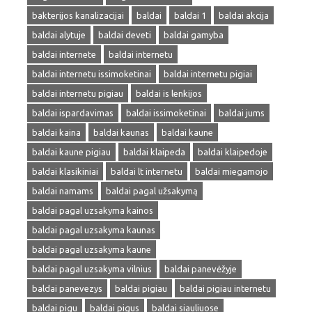
bakterijos kanalizacijai
baldai
baldai 1
baldai akcija
baldai alytuje
baldai deveti
baldai gamyba
baldai internete
baldai internetu
baldai internetu issimoketinai
baldai internetu pigiai
baldai internetu pigiau
baldai is lenkijos
baldai ispardavimas
baldai issimoketinai
baldai jums
baldai kaina
baldai kaunas
baldai kaune
baldai kaune pigiau
baldai klaipeda
baldai klaipedoje
baldai klasikiniai
baldai lt internetu
baldai miegamojo
baldai namams
baldai pagal užsakymą
baldai pagal uzsakyma kainos
baldai pagal uzsakyma kaunas
baldai pagal uzsakyma kaune
baldai pagal uzsakyma vilnius
baldai panevėžyje
baldai panevezys
baldai pigiau
baldai pigiau internetu
baldai pigu
baldai pigus
baldai siauliuose