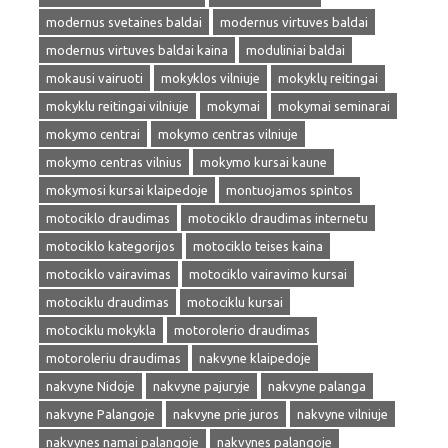
modernus svetaines baldai
modernus virtuves baldai
modernus virtuves baldai kaina
moduliniai baldai
mokausi vairuoti
mokyklos vilniuje
mokyklų reitingai
mokyklu reitingai vilniuje
mokymai
mokymai seminarai
mokymo centrai
mokymo centras vilniuje
mokymo centras vilnius
mokymo kursai kaune
mokymosi kursai klaipedoje
montuojamos spintos
motociklo draudimas
motociklo draudimas internetu
motociklo kategorijos
motociklo teises kaina
motociklo vairavimas
motociklo vairavimo kursai
motociklu draudimas
motociklu kursai
motociklu mokykla
motorolerio draudimas
motoroleriu draudimas
nakvyne klaipedoje
nakvyne Nidoje
nakvyne pajuryje
nakvyne palanga
nakvyne Palangoje
nakvyne prie juros
nakvyne vilniuje
nakvynes namai palangoje
nakvynes palangoje