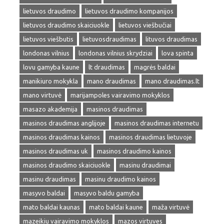
lietuvos draudimo
lietuvos draudimo kompanijos
lietuvos draudimo skaiciuokle
lietuvos viešbučiai
lietuvos viešbutis
lietuvosdraudimas
lituvos draudimas
londonas vilnius
londonas vilnius skrydziai
lova spinta
lovu gamyba kaune
lt draudimas
magrės baldai
manikiuro mokykla
mano draudimas
mano draudimas.lt
mano virtuvė
marijampoles vairavimo mokyklos
masazo akademija
masinos draudimas
masinos draudimas anglijoje
masinos draudimas internetu
masinos draudimas kainos
masinos draudimas lietuvoje
masinos draudimas uk
masinos draudimo kainos
masinos draudimo skaiciuokle
masinu draudimai
masinu draudimas
masinu draudimo kainos
masyvo baldai
masyvo baldu gamyba
mato baldai kaunas
mato baldai kaune
maža virtuvė
mazeikiu vairavimo mokyklos
mazos virtuves