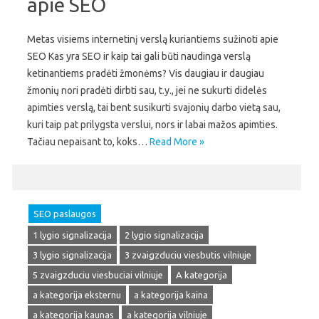
apie SEO
Metas visiems internetinį verslą kuriantiems sužinoti apie
SEO Kas yra SEO ir kaip tai gali būti naudinga verslą
ketinantiems pradėti žmonėms? Vis daugiau ir daugiau
žmonių nori pradėti dirbti sau, t.y., jei ne sukurti didelės
apimties verslą, tai bent susikurti svajonių darbo vietą sau,
kuri taip pat prilygsta verslui, nors ir labai mažos apimties.
Tačiau nepaisant to, koks…
Read More »
SEO paslaugos
1 lygio signalizacija
2 lygio signalizacija
3 lygio signalizacija
3 zvaigzduciu viesbutis vilniuje
5 zvaigzduciu viesbuciai vilniuje
A kategorija
a kategorija eksternu
a kategorija kaina
a kategorija kaunas
a kategorija vilniuje