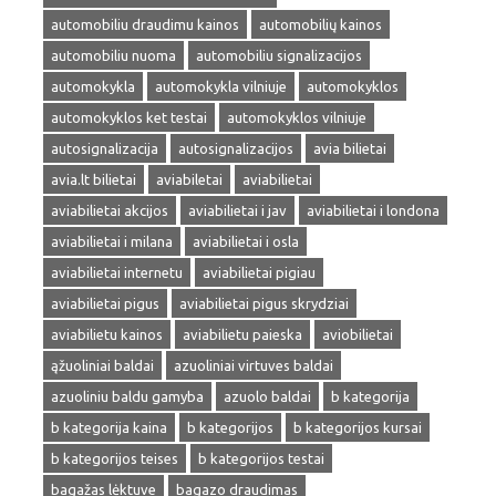
automobiliu draudimu kainos
automobilių kainos
automobiliu nuoma
automobiliu signalizacijos
automokykla
automokykla vilniuje
automokyklos
automokyklos ket testai
automokyklos vilniuje
autosignalizacija
autosignalizacijos
avia bilietai
avia.lt bilietai
aviabiletai
aviabilietai
aviabilietai akcijos
aviabilietai i jav
aviabilietai i londona
aviabilietai i milana
aviabilietai i osla
aviabilietai internetu
aviabilietai pigiau
aviabilietai pigus
aviabilietai pigus skrydziai
aviabilietu kainos
aviabilietu paieska
aviobilietai
ąžuoliniai baldai
azuoliniai virtuves baldai
azuoliniu baldu gamyba
azuolo baldai
b kategorija
b kategorija kaina
b kategorijos
b kategorijos kursai
b kategorijos teises
b kategorijos testai
bagažas lėktuve
bagazo draudimas