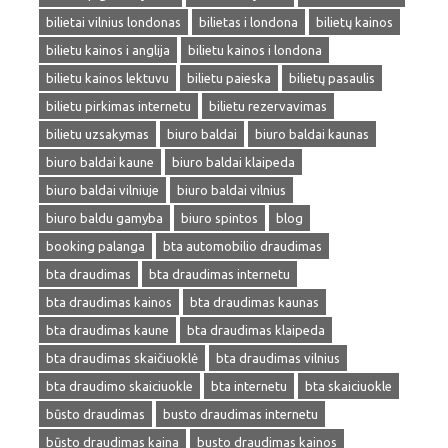
bilietai vilnius londonas
bilietas i londona
bilietų kainos
bilietu kainos i anglija
bilietu kainos i londona
bilietu kainos lektuvu
bilietu paieska
bilietų pasaulis
bilietu pirkimas internetu
bilietu rezervavimas
bilietu uzsakymas
biuro baldai
biuro baldai kaunas
biuro baldai kaune
biuro baldai klaipeda
biuro baldai vilniuje
biuro baldai vilnius
biuro baldu gamyba
biuro spintos
blog
booking palanga
bta automobilio draudimas
bta draudimas
bta draudimas internetu
bta draudimas kainos
bta draudimas kaunas
bta draudimas kaune
bta draudimas klaipeda
bta draudimas skaičiuoklė
bta draudimas vilnius
bta draudimo skaiciuokle
bta internetu
bta skaiciuokle
būsto draudimas
busto draudimas internetu
būsto draudimas kaina
busto draudimas kainos