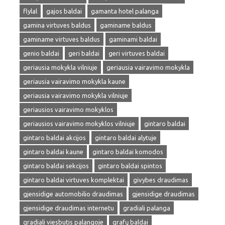
flylal
gajos baldai
gamanta hotel palanga
gamina virtuves baldus
gaminame baldus
gaminame virtuves baldus
gaminami baldai
genio baldai
geri baldai
geri virtuves baldai
geriausia mokykla vilniuje
geriausia vairavimo mokykla
geriausia vairavimo mokykla kaune
geriausia vairavimo mokykla vilniuje
geriausios vairavimo mokyklos
geriausios vairavimo mokyklos vilniuje
gintaro baldai
gintaro baldai akcijos
gintaro baldai alytuje
gintaro baldai kaune
gintaro baldai komodos
gintaro baldai sekcijos
gintaro baldai spintos
gintaro baldai virtuves komplektai
givybes draudimas
gjensidige automobilio draudimas
gjensidige draudimas
gjensidige draudimas internetu
gradiali palanga
gradiali viesbutis palangoje
grafų baldai