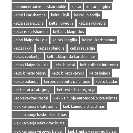
kelioniu draudimas skaiciuokle
keltai
keltai i anglija
keltai i karlshamna
keltai i kyli
keltai i olandija
keltai i prancuzija
keltai i svedija
keltai i vokietija
keltai is karlshamno
keltai is klaipedos
keltai klaipeda kylis
keltas i anglija
keltas i karlshamna
keltas i kyli
keltas i olandija
keltas i svedija
keltas i vokietija
keltas klaipeda karlshamnas
keltas klaipeda kulis
keltu bilietai
keltu bilietai internetu
keltu bilietai pigiau
keltu bilietu kainos
keltu kainos
kerpė palanga
kerpes viesbutis palangoje
kesto baldai
ket testai a kategorija
ket testai b kategorija
ket vairavimo testai
kiek kainuoja automobilio draudimas
kiek kainuoja c kategorija
kiek kainuoja draudimas
kiek kainuoja kasko draudimas
kiek kainuoja vairavimo kursai
kiek kainuoja virtuves baldai
kiek trunka vairavimo kursai