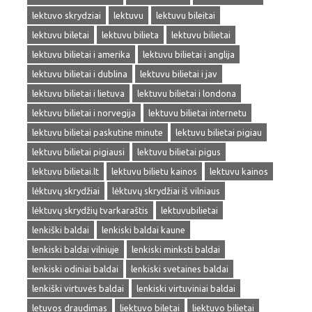
lektuvo skrydziai
lektuvu
lektuvu bileitai
lektuvu biletai
lektuvu bilieta
lektuvu bilietai
lektuvu bilietai i amerika
lektuvu bilietai i anglija
lektuvu bilietai i dublina
lektuvu bilietai i jav
lektuvu bilietai i lietuva
lektuvu bilietai i londona
lektuvu bilietai i norvegija
lektuvu bilietai internetu
lektuvu bilietai paskutine minute
lektuvu bilietai pigiau
lektuvu bilietai pigiausi
lektuvu bilietai pigus
lektuvu bilietai.lt
lektuvu bilietu kainos
lektuvu kainos
lėktuvų skrydžiai
lėktuvų skrydžiai iš vilniaus
lėktuvų skrydžių tvarkaraštis
lektuvubilietai
lenkiški baldai
lenkiski baldai kaune
lenkiski baldai vilniuje
lenkiski minksti baldai
lenkiski odiniai baldai
lenkiski svetaines baldai
lenkiški virtuvės baldai
lenkiski virtuviniai baldai
letuvos draudimas
liektuvo biletai
liektuvo bilietai