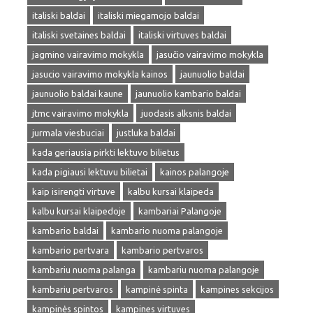
italiski baldai
italiski miegamojo baldai
italiski svetaines baldai
italiski virtuves baldai
jagmino vairavimo mokykla
jasučio vairavimo mokykla
jasucio vairavimo mokykla kainos
jaunuolio baldai
jaunuolio baldai kaune
jaunuolio kambario baldai
jtmc vairavimo mokykla
juodasis alksnis baldai
jurmala viesbuciai
justluka baldai
kada geriausia pirkti lektuvo bilietus
kada pigiausi lektuvu bilietai
kainos palangoje
kaip isirengti virtuve
kalbu kursai klaipeda
kalbu kursai klaipedoje
kambariai Palangoje
kambario baldai
kambario nuoma palangoje
kambario pertvara
kambario pertvaros
kambariu nuoma palanga
kambariu nuoma palangoje
kambariu pertvaros
kampinė spinta
kampines sekcijos
kampinės spintos
kampines virtuves