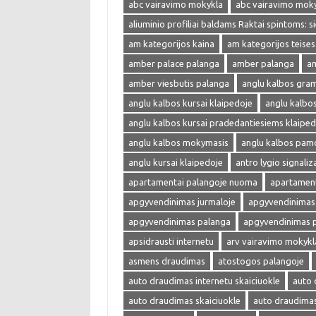
abc vairavimo mokykla
abc vairavimo mok
aliuminio profiliai baldams Raktai spintoms: s
am kategorijos kaina
am kategorijos teises
amber palace palanga
amber palanga
am
amber viesbutis palanga
anglu kalbos gra
anglu kalbos kursai klaipedoje
anglu kalbo
anglu kalbos kursai pradedantiesiems klaiped
anglu kalbos mokymasis
anglu kalbos pam
anglu kursai klaipedoje
antro lygio signaliza
apartamentai palangoje nuoma
apartament
apgyvendinimas jurmaloje
apgyvendinimas 
apgyvendinimas palanga
apgyvendinimas 
apsidrausti internetu
arv vairavimo mokykl
asmens draudimas
atostogos palangoje
auto draudimas internetu skaiciuokle
auto 
auto draudimas skaiciuokle
auto draudima