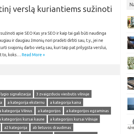
N
inį verslą kuriantiems sužinoti
sužinoti apie SEO Kas yra SEO ir kaip tai gali būti naudinga
au ir daugiau žmonių nori pradėti dirbti sau, t.y., jei ne
urti svajonių darbo vietą sau, kuri taip pat prilygsta verslui,
nt to, koks…
Read More »
 lygio signalizacija
3 zvaigzduciu viesbutis vilniuje
ja
a kategorija eksternu
a kategorija kaina
a kategorija Vilnius
a kategorijos
a kategorijos egzaminas
a kategorijos kursai kaune
a kategorijos kursai Vilniuje
a2 kategorija
ab lietuvos draudimas