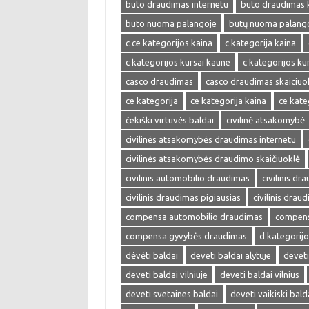
buto draudimas internetu
buto draudimas 
buto nuoma palangoje
butų nuoma palang
c ce kategorijos kaina
c kategorija kaina
c kategorijos kursai kaune
c kategorijos kur
casco draudimas
casco draudimas skaiciuo
ce kategorija
ce kategorija kaina
ce kate
čekiški virtuvės baldai
civilinė atsakomybė
civilinės atsakomybės draudimas internetu
civilinės atsakomybės draudimo skaičiuoklė
civilinis automobilio draudimas
civilinis dr
civilinis draudimas pigiausias
civilinis drau
compensa automobilio draudimas
compens
compensa gyvybės draudimas
d kategorijo
dėvėti baldai
deveti baldai alytuje
deveti
deveti baldai vilniuje
deveti baldai vilnius
deveti svetaines baldai
deveti vaikiski bald