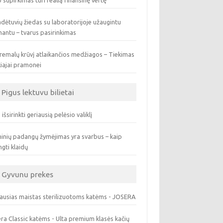
 supirkimas turi realią finansinę vertę
dėtuvių žiedas su laboratorijoje užaugintu
antu – tvarus pasirinkimas
remalų krūvį atlaikančios medžiagos – Tiekimas
iajai pramonei
Pigus lektuvu bilietai
 išsirinkti geriausią pelėsio valiklį
inių padangų žymėjimas yra svarbus – kaip
ngti klaidų
Gyvunu prekes
ausias maistas sterilizuotoms katėms - JOSERA
ra Classic katėms - Ulta premium klasės kačių