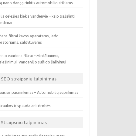
ą nano dangą rinktis automobilio stiklams
lis geležies kiekis vandenyje – kaip pašalinti,
endimai
ens filtrai kavos aparatams, ledo
eratoriams, šaldytuvams
inio vandens filtrai – Minkštinimui,
ležinimui, Vandenilio sulfido šalinimui
SEO straipsniu talpinimas
ausias pasirinkimas – Automobilių supirkimas
traukos ir spauda ant drobės
Straipsniu talpinimas