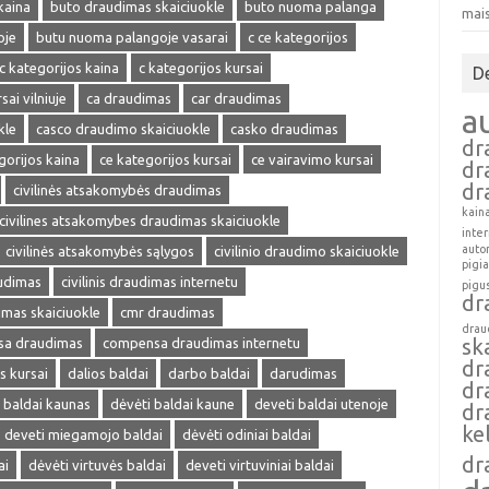
kaina
buto draudimas skaiciuokle
buto nuoma palanga
mai
oje
butu nuoma palangoje vasarai
c ce kategorijos
c kategorijos kaina
c kategorijos kursai
D
sai vilniuje
ca draudimas
car draudimas
a
kle
casco draudimo skaiciuokle
casko draudimas
dr
gorijos kaina
ce kategorijos kursai
ce vairavimo kursai
dr
dr
civilinės atsakomybės draudimas
kain
civilines atsakomybes draudimas skaiciuokle
inte
auto
civilinės atsakomybės sąlygos
civilinio draudimo skaiciuokle
pigi
audimas
civilinis draudimas internetu
pigu
dr
dimas skaiciuokle
cmr draudimas
drau
sk
a draudimas
compensa draudimas internetu
dr
s kursai
dalios baldai
darbo baldai
darudimas
dr
 baldai kaunas
dėvėti baldai kaune
deveti baldai utenoje
dr
ke
deveti miegamojo baldai
dėvėti odiniai baldai
dr
ai
dėvėti virtuvės baldai
deveti virtuviniai baldai