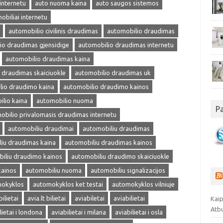
internetu
auto nuoma kaina
auto saugos sistemos
obiliai internetu
automobilio civilinis draudimas
automobilio draudimas
io draudimas gjensidige
automobilio draudimas internetu
automobilio draudimas kaina
 draudimas skaiciuokle
automobilio draudimas uk
lio draudimo kaina
automobilio draudimo kainos
lio kaina
automobilio nuoma
P
obilio privalomasis draudimas internetu
automobiliu draudimai
automobiliu draudimas
iu draudimas kaina
automobiliu draudimas kainos
iliu draudimo kainos
automobiliu draudimo skaiciuokle
kainos
automobiliu nuoma
automobiliu signalizacijos
okyklos
automokyklos ket testai
automokyklos vilniuje
bilietai
avia.lt bilietai
aviabiletai
aviabilietai
Kaip
Atb
lietai i londona
aviabilietai i milana
aviabilietai i osla