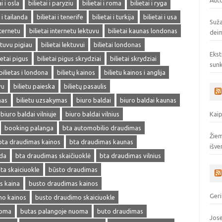
Auto
ai i osla
bilietai i paryziu
bilietai i roma
bilietai i ryga
i i tailanda
bilietai i tenerife
bilietai i turkija
bilietai i usa
Suža
nternetu
bilietai internetu lektuvu
bilietai kaunas londonas
deim
ektuvu pigiau
bilietai lektuvui
bilietai londonas
Ekst
ietai pigus
bilietai pigus skrydziai
bilietai skrydziai
sunk
bilietas i londona
bilietų kainos
bilietu kainos i anglija
vu
bilietu paieska
bilietų pasaulis
mas
bilietu uzsakymas
biuro baldai
biuro baldai kaunas
biuro baldai vilniuje
biuro baldai vilnius
Kaip
booking palanga
bta automobilio draudimas
Žiem
bta draudimas kainos
bta draudimas kaunas
išve
eda
bta draudimas skaičiuoklė
bta draudimas vilnius
ta skaiciuokle
būsto draudimas
s kaina
busto draudimas kainos
Geri
mo kainos
busto draudimo skaiciuokle
uoma
butas palangoje nuoma
buto draudimas
Jose