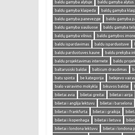
baldu gamyba alytuje
baldu gamyba alytus
baldu gamyba klaipeda
baldų gamyba klai
baldu gamyba panevezyje
baldu gamyba p
baldu gamyba siauliuose
baldu gamyba tel
baldų gamyba vilnius
baldu gamybos imon
baldu ispardavimas
baldu isparduotuve
baldu parduotuves kaune
baldu prekyba in
baldu projektavimas internete
baldu proje
baltarusiski baldai
balticum draudimas
b
batu spinta
be kategorija
belejevo vair
bialo vairavimo mokykla
bikuvos baldai
bilietai avia
bilietai greitai
bilietai i airija
bilietai i anglija lektuvu
bilietai i barselona
bilietai i frankfurta
bilietai i graikija
biliet
bilietai i kopenhaga
bilietai i lietuva
bilie
bilietai i londona lektuvu
bilietai i londona 