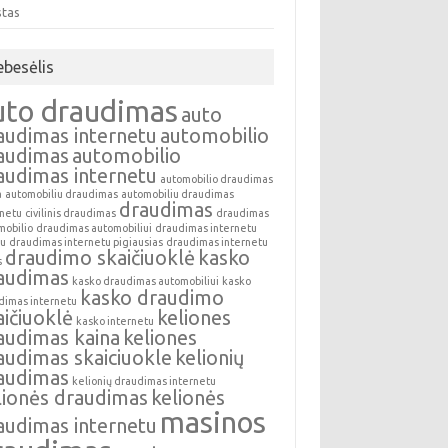
stas
ebesėlis
uto draudimas
auto
audimas internetu
automobilio
audimas
automobilio
audimas internetu
automobilio draudimas
a
automobiliu draudimas
automobiliu draudimas
draudimas
rnetu
civilinis draudimas
draudimas
mobilio
draudimas automobiliui
draudimas internetu
au
draudimas internetu pigiausias
draudimas internetu
draudimo skaičiuoklė
kasko
s
audimas
kasko draudimas automobiliui
kasko
kasko draudimo
dimas internetu
aičiuoklė
keliones
kasko internetu
audimas kaina
keliones
audimas skaiciuokle
kelionių
audimas
kelionių draudimas internetu
lionės draudimas
kelionės
masinos
audimas internetu