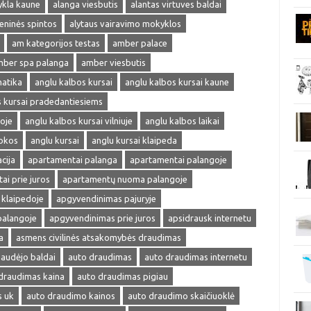
ykla kaune
alanga viesbutis
alantas virtuves baldai
ieninės spintos
alytaus vairavimo mokyklos
am kategorijos testas
amber palace
ber spa palanga
amber viesbutis
matika
anglu kalbos kursai
anglu kalbos kursai kaune
s kursai pradedantiesiems
oje
anglu kalbos kursai vilniuje
anglu kalbos laikai
okos
anglu kursai
anglu kursai klaipeda
cija
apartamentai palanga
apartamentai palangoje
ai prie juros
apartamentų nuoma palangoje
klaipedoje
apgyvendinimas pajuryje
palangoje
apgyvendinimas prie juros
apsidrausk internetu
a
asmens civilinės atsakomybės draudimas
audėjo baldai
auto draudimas
auto draudimas internetu
draudimas kaina
auto draudimas pigiau
s uk
auto draudimo kainos
auto draudimo skaičiuoklė