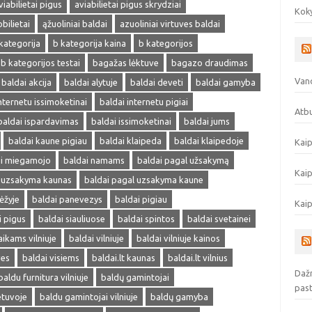
viabilietai pigus
aviabilietai pigus skrydziai
Koky
obilietai
ąžuoliniai baldai
azuoliniai virtuves baldai
kategorija
b kategorija kaina
b kategorijos
b kategorijos testai
bagažas lėktuve
bagazo draudimas
Vand
baldai akcija
baldai alytuje
baldai deveti
baldai gamyba
nternetu issimoketinai
baldai internetu pigiai
Atbu
baldai ispardavimas
baldai issimoketinai
baldai jums
baldai kaune pigiau
baldai klaipeda
baldai klaipedoje
Kaip
ai miegamojo
baldai namams
baldai pagal užsakymą
Kaip
l uzsakyma kaunas
baldai pagal uzsakyma kaune
ėžyje
baldai panevezys
baldai pigiau
Kaip
i pigus
baldai siauliuose
baldai spintos
baldai svetainei
aikams vilniuje
baldai vilniuje
baldai vilniuje kainos
ves
baldai visiems
baldai.lt kaunas
baldai.lt vilnius
Dažn
baldu furnitura vilniuje
baldų gamintojai
pas
etuvoje
baldu gamintojai vilniuje
baldų gamyba