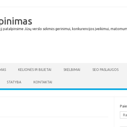
lpinimas
 jį patalpinsime Jūsų verslo sėkmės gerinimui, konkurencijos įveikimui, matomumu
Skip to content
MAS
KELIONĖS IR BILIETAI
SKELBIMAI
SEO PASLAUGOS
STATYBA
KONTAKTAI
Pai