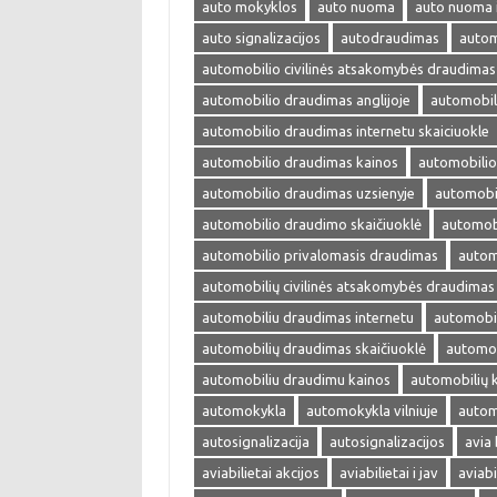
auto mokyklos
auto nuoma
auto nuoma 
auto signalizacijos
autodraudimas
autom
automobilio civilinės atsakomybės draudimas
automobilio draudimas anglijoje
automobil
automobilio draudimas internetu skaiciuokle
automobilio draudimas kainos
automobilio
automobilio draudimas uzsienyje
automobi
automobilio draudimo skaičiuoklė
automobi
automobilio privalomasis draudimas
autom
automobilių civilinės atsakomybės draudimas
automobiliu draudimas internetu
automobil
automobilių draudimas skaičiuoklė
automob
automobiliu draudimu kainos
automobilių 
automokykla
automokykla vilniuje
autom
autosignalizacija
autosignalizacijos
avia 
aviabilietai akcijos
aviabilietai i jav
aviabi