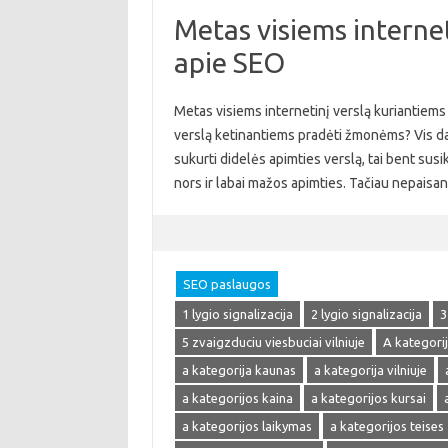
Metas visiems internet
apie SEO
Metas visiems internetinį verslą kuriantiems 
verslą ketinantiems pradėti žmonėms? Vis daugi
sukurti didelės apimties verslą, tai bent susik
nors ir labai mažos apimties. Tačiau nepaisa
SEO paslaugos
1 lygio signalizacija
2 lygio signalizacija
3
5 zvaigzduciu viesbuciai vilniuje
A kategori
a kategorija kaunas
a kategorija vilniuje
a kategorijos kaina
a kategorijos kursai
a kategorijos laikymas
a kategorijos teises