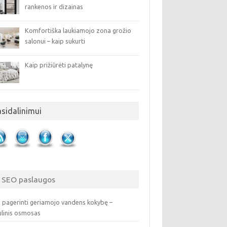
rankenos ir dizainas
Komfortiška laukiamojo zona grožio
salonui – kaip sukurti
Kaip prižiūrėti patalynę
asidalinimui
SEO paslaugos
 pagerinti geriamojo vandens kokybę –
ulinis osmosas