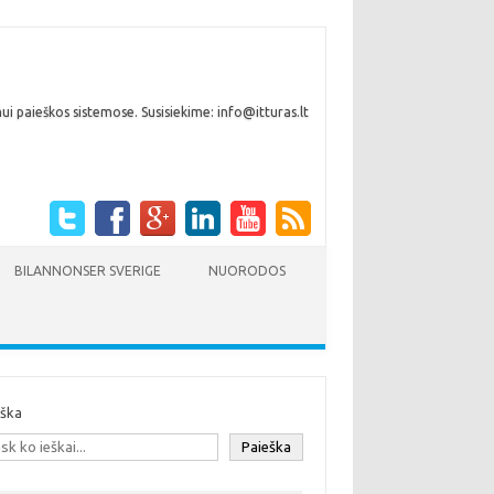
i paieškos sistemose. Susisiekime: info@itturas.lt
BILANNONSER SVERIGE
NUORODOS
eška
Paieška