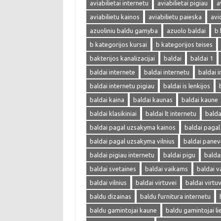
aviabilietai internetu
aviabilietai pigiau
a
aviabilietu kainos
aviabilietu paieska
avi
azuoliniu baldu gamyba
azuolo baldai
b 
b kategorijos kursai
b kategorijos teises
bakterijos kanalizacijai
baldai
baldai 1
baldai internete
baldai internetu
baldai i
baldai internetu pigiau
baldai is lenkijos
baldai kaina
baldai kaunas
baldai kaune
baldai klasikiniai
baldai lt internetu
bald
baldai pagal uzsakyma kainos
baldai paga
baldai pagal uzsakyma vilnius
baldai panev
baldai pigiau internetu
baldai pigu
balda
baldai svetaines
baldai vaikams
baldai v
baldai vilnius
baldai virtuvei
baldai virtu
baldu dizainas
baldu furnitura internetu
baldu gamintojai kaune
baldu gamintojai li