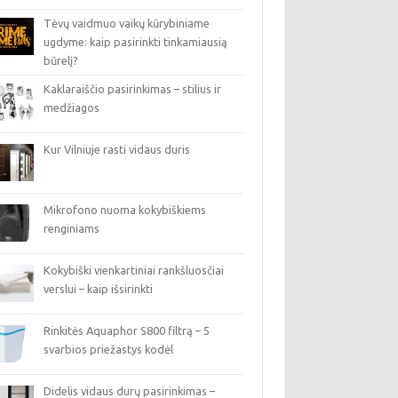
Tėvų vaidmuo vaikų kūrybiniame
ugdyme: kaip pasirinkti tinkamiausią
būrelį?
Kaklaraiščio pasirinkimas – stilius ir
medžiagos
Kur Vilniuje rasti vidaus duris
Mikrofono nuoma kokybiškiems
renginiams
Kokybiški vienkartiniai rankšluosčiai
verslui – kaip išsirinkti
Rinkitės Aquaphor S800 filtrą – 5
svarbios priežastys kodėl
Didelis vidaus durų pasirinkimas –