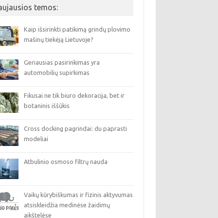
aujausios temos:
Kaip išsirinkti patikimą grindų plovimo
mašinų tiekėją Lietuvoje?
Geriausias pasirinkimas yra
automobilių supirkimas
Fikusai ne tik biuro dekoracija, bet ir
botaninis iššūkis
Cross docking pagrindai: du paprasti
modeliai
Atbulinio osmoso filtrų nauda
Vaikų kūrybiškumas ir fizinis aktyvumas
atsiskleidžia medinėse žaidimų
aikštelėse