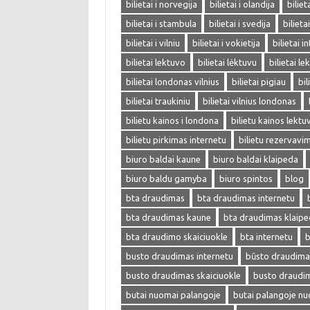
bilietai i norvegija
bilietai i olandija
biliet
bilietai i stambula
bilietai i svedija
bilieta
bilietai i vilniu
bilietai i vokietija
bilietai i
bilietai lektuvo
bilietai lėktuvu
bilietai l
bilietai londonas vilnius
bilietai pigiau
bil
bilietai traukiniu
bilietai vilnius londonas
bilietu kainos i londona
bilietu kainos lektu
bilietu pirkimas internetu
bilietu rezervavi
biuro baldai kaune
biuro baldai klaipeda
biuro baldu gamyba
biuro spintos
blog
bta draudimas
bta draudimas internetu
bta draudimas kaune
bta draudimas klaip
bta draudimo skaiciuokle
bta internetu
b
busto draudimas internetu
būsto draudima
busto draudimas skaiciuokle
busto draudi
butai nuomai palangoje
butai palangoje n