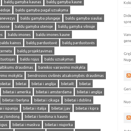
baldų gamyba kaunas
baldų gamyba kaune
Koki
pėdoje
baldu gamyba pagal uzsakyma
Dide
anevezys
baldu gamyba plungeje
baldu gamyba siauliai
spr
siuose
baldu gamyba utenoje
baldų gamyba vilniuje
es
baldu imones
baldu imones kaune
Vand
gen
baldu kainos
baldų parduotuvė
baldų parduotuvės
ternetu
baldų projektavimas
Gręž
ktuotojas
baldu rojus
baldu uzsakymas
Nuge
altikums draudimas
bareikio vairavimo mokykla
avimo mokykla
bendrosios civilinės atsakomybės draudimas
bileitai
biletai
biletai i anglija
biletailt
bilietai
Geri
bilietai i amerika
bilietai i amsterdama
bilietai i anglija
bilietai i berlyna
bilietai i cikaga
bilietai i dublina
Nuo
ai i ispanija
bilietai i italija
bilietai į jav
bilietai i kipra
tai į londoną
bilietai i londona is kauno
pigus
bilietai i maskva
bilietai i niujorka