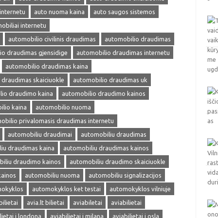
internetu
auto nuoma kaina
auto saugos sistemos
obiliai internetu
automobilio civilinis draudimas
automobilio draudimas
io draudimas gjensidige
automobilio draudimas internetu
automobilio draudimas kaina
 draudimas skaiciuokle
automobilio draudimas uk
lio draudimo kaina
automobilio draudimo kainos
lio kaina
automobilio nuoma
obilio privalomasis draudimas internetu
automobiliu draudimai
automobiliu draudimas
iu draudimas kaina
automobiliu draudimas kainos
iliu draudimo kainos
automobiliu draudimo skaiciuokle
kainos
automobiliu nuoma
automobiliu signalizacijos
okyklos
automokyklos ket testai
automokyklos vilniuje
bilietai
avia.lt bilietai
aviabiletai
aviabilietai
lietai i londona
aviabilietai i milana
aviabilietai i osla