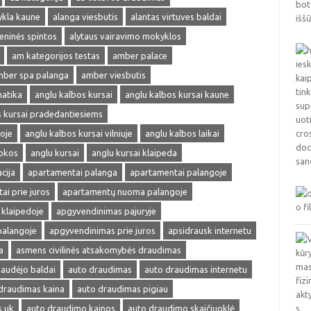
ykla kaune
alanga viesbutis
alantas virtuves baldai
ieninės spintos
alytaus vairavimo mokyklos
am kategorijos testas
amber palace
ber spa palanga
amber viesbutis
matika
anglu kalbos kursai
anglu kalbos kursai kaune
s kursai pradedantiesiems
oje
anglu kalbos kursai vilniuje
anglu kalbos laikai
okos
anglu kursai
anglu kursai klaipeda
cija
apartamentai palanga
apartamentai palangoje
ai prie juros
apartamentų nuoma palangoje
klaipedoje
apgyvendinimas pajuryje
palangoje
apgyvendinimas prie juros
apsidrausk internetu
a
asmens civilinės atsakomybės draudimas
audėjo baldai
auto draudimas
auto draudimas internetu
draudimas kaina
auto draudimas pigiau
s uk
auto draudimo kainos
auto draudimo skaičiuoklė