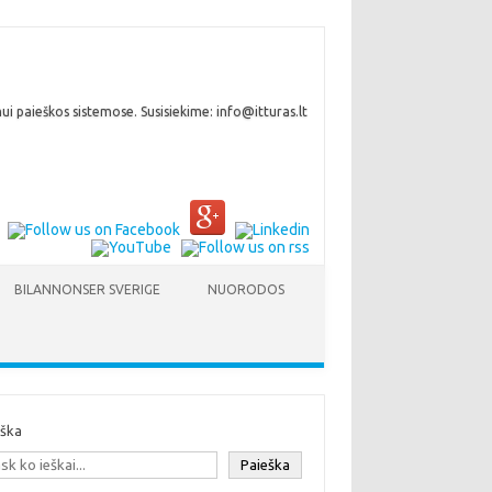
i paieškos sistemose. Susisiekime: info@itturas.lt
BILANNONSER SVERIGE
NUORODOS
eška
Paieška