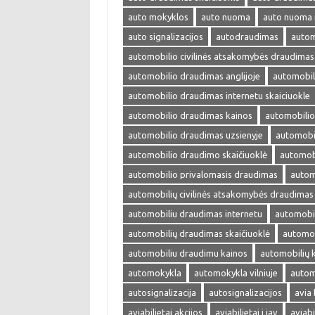
auto mokyklos
auto nuoma
auto nuoma 
auto signalizacijos
autodraudimas
autom
automobilio civilinės atsakomybės draudimas
automobilio draudimas anglijoje
automobil
automobilio draudimas internetu skaiciuokle
automobilio draudimas kainos
automobilio
automobilio draudimas uzsienyje
automobi
automobilio draudimo skaičiuoklė
automobi
automobilio privalomasis draudimas
autom
automobilių civilinės atsakomybės draudimas
automobiliu draudimas internetu
automobil
automobilių draudimas skaičiuoklė
automob
automobiliu draudimu kainos
automobilių 
automokykla
automokykla vilniuje
autom
autosignalizacija
autosignalizacijos
avia 
aviabilietai akcijos
aviabilietai i jav
aviabi