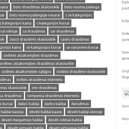
Dažn
kaina
buto draudimas skaiciuokle
buto nuoma palanga
pas
oje
butu nuoma palangoje vasarai
c ce kategorijos
Koki
c kategorijos kaina
c kategorijos kursai
sai vilniuje
ca draudimas
car draudimas
Dide
kle
casco draudimo skaiciuokle
casko draudimas
spr
gorijos kaina
ce kategorijos kursai
ce vairavimo kursai
Vand
civilinės atsakomybės draudimas
gen
civilines atsakomybes draudimas skaiciuokle
Gręž
civilinės atsakomybės sąlygos
civilinio draudimo skaiciuokle
Nuge
audimas
civilinis draudimas internetu
dimas skaiciuokle
cmr draudimas
a draudimas
compensa draudimas internetu
s kursai
dalios baldai
darbo baldai
darudimas
Geri
 baldai kaunas
dėvėti baldai kaune
deveti baldai utenoje
Nuo
deveti miegamojo baldai
dėvėti odiniai baldai
ai
dėvėti virtuvės baldai
deveti virtuviniai baldai