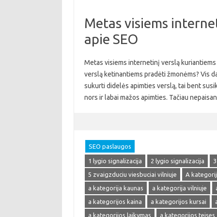
Metas visiems internet
apie SEO
Metas visiems internetinį verslą kuriantiems 
verslą ketinantiems pradėti žmonėms? Vis daugi
sukurti didelės apimties verslą, tai bent susik
nors ir labai mažos apimties. Tačiau nepaisa
SEO paslaugos
1 lygio signalizacija
2 lygio signalizacija
3
5 zvaigzduciu viesbuciai vilniuje
A kategori
a kategorija kaunas
a kategorija vilniuje
a kategorijos kaina
a kategorijos kursai
a kategorijos laikymas
a kategorijos teises