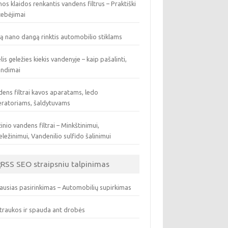
os klaidos renkantis vandens filtrus – Praktiški
tebėjimai
ą nano dangą rinktis automobilio stiklams
lis geležies kiekis vandenyje – kaip pašalinti,
endimai
ens filtrai kavos aparatams, ledo
eratoriams, šaldytuvams
inio vandens filtrai – Minkštinimui,
ležinimui, Vandenilio sulfido šalinimui
SEO straipsniu talpinimas
ausias pasirinkimas – Automobilių supirkimas
traukos ir spauda ant drobės