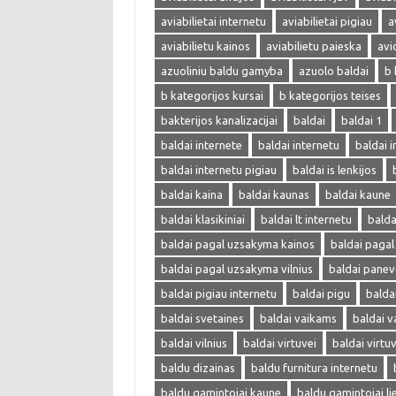
aviabilietai internetu
aviabilietai pigiau
a
aviabilietu kainos
aviabilietu paieska
avi
azuoliniu baldu gamyba
azuolo baldai
b 
b kategorijos kursai
b kategorijos teises
bakterijos kanalizacijai
baldai
baldai 1
baldai internete
baldai internetu
baldai i
baldai internetu pigiau
baldai is lenkijos
baldai kaina
baldai kaunas
baldai kaune
baldai klasikiniai
baldai lt internetu
bald
baldai pagal uzsakyma kainos
baldai paga
baldai pagal uzsakyma vilnius
baldai panev
baldai pigiau internetu
baldai pigu
balda
baldai svetaines
baldai vaikams
baldai v
baldai vilnius
baldai virtuvei
baldai virtu
baldu dizainas
baldu furnitura internetu
baldu gamintojai kaune
baldu gamintojai li