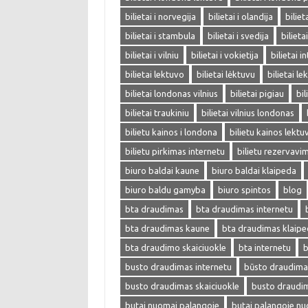
bilietai i norvegija
bilietai i olandija
biliet
bilietai i stambula
bilietai i svedija
bilieta
bilietai i vilniu
bilietai i vokietija
bilietai i
bilietai lektuvo
bilietai lėktuvu
bilietai l
bilietai londonas vilnius
bilietai pigiau
bil
bilietai traukiniu
bilietai vilnius londonas
bilietu kainos i londona
bilietu kainos lektu
bilietu pirkimas internetu
bilietu rezervavi
biuro baldai kaune
biuro baldai klaipeda
biuro baldu gamyba
biuro spintos
blog
bta draudimas
bta draudimas internetu
bta draudimas kaune
bta draudimas klaip
bta draudimo skaiciuokle
bta internetu
b
busto draudimas internetu
būsto draudima
busto draudimas skaiciuokle
busto draudi
butai nuomai palangoje
butai palangoje n