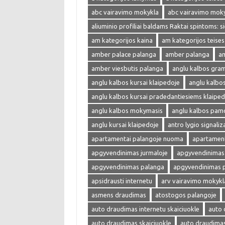
abc vairavimo mokykla
abc vairavimo mok
aliuminio profiliai baldams Raktai spintoms: s
am kategorijos kaina
am kategorijos teises
amber palace palanga
amber palanga
am
amber viesbutis palanga
anglu kalbos gra
anglu kalbos kursai klaipedoje
anglu kalbo
anglu kalbos kursai pradedantiesiems klaiped
anglu kalbos mokymasis
anglu kalbos pam
anglu kursai klaipedoje
antro lygio signaliza
apartamentai palangoje nuoma
apartament
apgyvendinimas jurmaloje
apgyvendinimas 
apgyvendinimas palanga
apgyvendinimas 
apsidrausti internetu
arv vairavimo mokykl
asmens draudimas
atostogos palangoje
auto draudimas internetu skaiciuokle
auto 
auto draudimas skaiciuokle
auto draudima