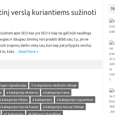
N
inį verslą kuriantiems sužinoti
sužinoti apie SEO Kas yra SEO ir kaip tai gali būti naudinga
au ir daugiau žmonių nori pradėti dirbti sau, t.y., jei ne
urti svajonių darbo vietą sau, kuri taip pat prilygsta verslui,
nt to, koks…
Read More »
 lygio signalizacija
3 zvaigzduciu viesbutis vilniuje
ja
a kategorija eksternu
a kategorija kaina
a kategorija Vilnius
a kategorijos
a kategorijos egzaminas
a kategorijos kursai kaune
a kategorijos kursai Vilniuje
a2 kategorija
ab lietuvos draudimas