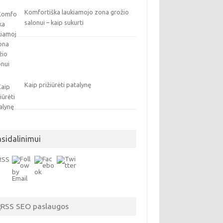
Komfortiška laukiamojo zona grožio
salonui – kaip sukurti
Kaip prižiūrėti patalynę
asidalinimui
SEO paslaugos