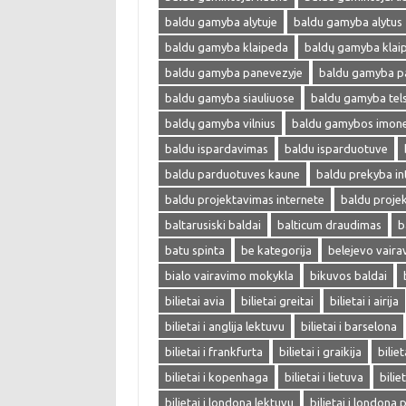
baldu gamyba alytuje
baldu gamyba alytus
baldu gamyba klaipeda
baldų gamyba klai
baldu gamyba panevezyje
baldu gamyba p
baldu gamyba siauliuose
baldu gamyba tel
baldų gamyba vilnius
baldu gamybos imon
baldu ispardavimas
baldu isparduotuve
baldu parduotuves kaune
baldu prekyba in
baldu projektavimas internete
baldu proje
baltarusiski baldai
balticum draudimas
b
batu spinta
be kategorija
belejevo vair
bialo vairavimo mokykla
bikuvos baldai
bilietai avia
bilietai greitai
bilietai i airija
bilietai i anglija lektuvu
bilietai i barselona
bilietai i frankfurta
bilietai i graikija
biliet
bilietai i kopenhaga
bilietai i lietuva
bilie
bilietai i londona lektuvu
bilietai i londona 