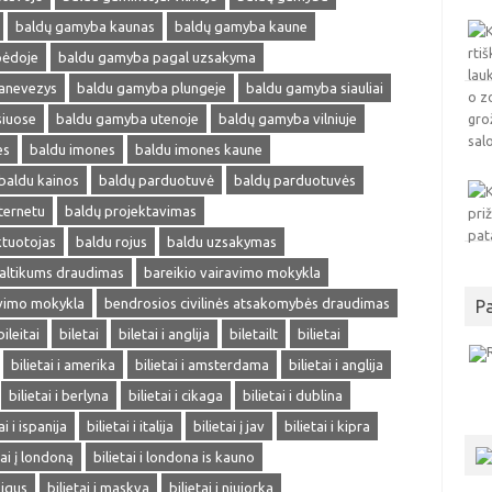
baldų gamyba kaunas
baldų gamyba kaune
pėdoje
baldu gamyba pagal uzsakyma
anevezys
baldu gamyba plungeje
baldu gamyba siauliai
siuose
baldu gamyba utenoje
baldų gamyba vilniuje
es
baldu imones
baldu imones kaune
baldu kainos
baldų parduotuvė
baldų parduotuvės
ternetu
baldų projektavimas
ktuotojas
baldu rojus
baldu uzsakymas
altikums draudimas
bareikio vairavimo mokykla
avimo mokykla
bendrosios civilinės atsakomybės draudimas
P
bileitai
biletai
biletai i anglija
biletailt
bilietai
bilietai i amerika
bilietai i amsterdama
bilietai i anglija
bilietai i berlyna
bilietai i cikaga
bilietai i dublina
ai i ispanija
bilietai i italija
bilietai į jav
bilietai i kipra
tai į londoną
bilietai i londona is kauno
pigus
bilietai i maskva
bilietai i niujorka