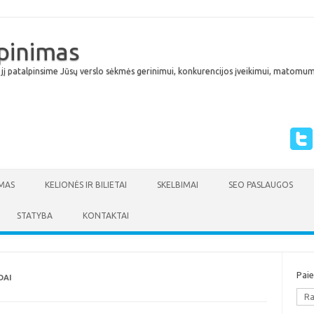
lpinimas
 jį patalpinsime Jūsų verslo sėkmės gerinimui, konkurencijos įveikimui, matomumu
Skip to content
MAS
KELIONĖS IR BILIETAI
SKELBIMAI
SEO PASLAUGOS
STATYBA
KONTAKTAI
Pai
DAI