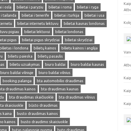
Kaip
ai i osla
bilietai i paryziu
bilietai i roma
bilietai i ryga
Atb
i i tailanda
bilietai i tenerife
bilietai i turkija
bilietai i usa
Koky
nternetu
bilietai internetu lektuvu
bilietai kaunas londonas
ektuvu pigiau
bilietai lektuvui
bilietai londonas
ietai pigus
bilietai pigus skrydziai
bilietai skrydziai
bilietas i londona
bilietų kainos
bilietu kainos i anglija
Vand
vu
bilietu paieska
bilietų pasaulis
mas
bilietu uzsakymas
biuro baldai
biuro baldai kaunas
Atbu
biuro baldai vilniuje
biuro baldai vilnius
Kaip
booking palanga
bta automobilio draudimas
bta draudimas kainos
bta draudimas kaunas
Kaip
eda
bta draudimas skaičiuoklė
bta draudimas vilnius
Kaip
ta skaiciuokle
būsto draudimas
s kaina
busto draudimas kainos
mo kainos
busto draudimo skaiciuokle
uoma
butas palangoje nuoma
buto draudimas