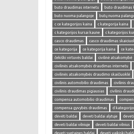
buto draudimas internetu
buto draudimas 
buto nuoma palangoje
butų nuoma palang
c ce kategorijos kaina
c kategorija kaina
c kategorijos kursai kaune
c kategorijos kur
casco draudimas
casco draudimas skaiciuo
ce kategorija
ce kategorija kaina
ce kate
čekiški virtuvės baldai
civilinė atsakomybė
civilinės atsakomybės draudimas internetu
civilinės atsakomybės draudimo skaičiuoklė
civilinis automobilio draudimas
civilinis dr
civilinis draudimas pigiausias
civilinis drau
compensa automobilio draudimas
compens
compensa gyvybės draudimas
d kategorijo
dėvėti baldai
deveti baldai alytuje
deveti
deveti baldai vilniuje
deveti baldai vilnius
deveti svetaines baldai
deveti vaikiski bald