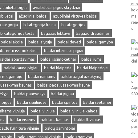
viabilietai pigus
aviabilietai pigus skrydziai
obilietai
ąžuoliniai baldai
azuoliniai virtuves baldai
kategorija
b kategorija kaina
b kategorijos
b kategorijos testai
bagažas lėktuve
bagazo draudimas
baldai akcija
baldai alytuje
baldai deveti
baldai gamyba
nternetu issimoketinai
baldai internetu pigiai
baldai ispardavimas
baldai issimoketinai
baldai jums
baldai kaune pigiau
baldai klaipeda
baldai klaipedoje
ai miegamojo
baldai namams
baldai pagal užsakymą
l uzsakyma kaunas
baldai pagal uzsakyma kaune
ėžyje
baldai panevezys
baldai pigiau
i pigus
baldai siauliuose
baldai spintos
baldai svetainei
aikams vilniuje
baldai vilniuje
baldai vilniuje kainos
ves
baldai visiems
baldai.lt kaunas
baldai.lt vilnius
baldu furnitura vilniuje
baldų gamintojai
etuvoje
baldu gamintojai vilniuje
baldų gamyba