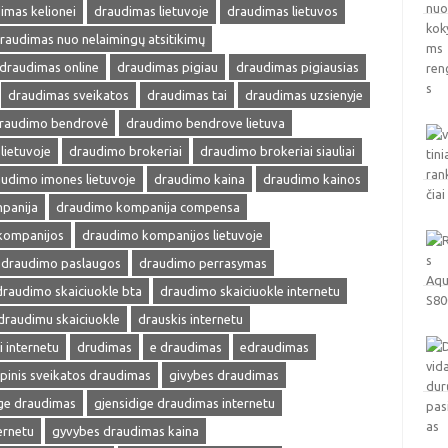
imas kelionei
draudimas lietuvoje
draudimas lietuvos
raudimas nuo nelaimingų atsitikimų
draudimas online
draudimas pigiau
draudimas pigiausias
draudimas sveikatos
draudimas tai
draudimas uzsienyje
raudimo bendrovė
draudimo bendrove lietuva
lietuvoje
draudimo brokeriai
draudimo brokeriai siauliai
udimo imones lietuvoje
draudimo kaina
draudimo kainos
panija
draudimo kompanija compensa
kompanijos
draudimo kompanijos lietuvoje
draudimo paslaugos
draudimo perrasymas
draudimo skaiciuokle bta
draudimo skaiciuokle internetu
draudimu skaiciuokle
drauskis internetu
i internetu
drudimas
e draudimas
edraudimas
pinis sveikatos draudimas
givybes draudimas
ige draudimas
gjensidige draudimas internetu
ernetu
gyvybes draudimas kaina