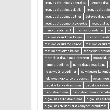
lietuvos draudimas kontaktai
lietuvos drau
lietuvos draudimas siauliai
lietuvos draudim
lietuvos draudimas vilnius
lietuvos draudim
lietuvos draudimo skaiciuokle
lietuvosdra
mano draudimas.lt
masinos draudimas
m
masinos draudimas kainos
masinos draudim
masinos draudimo kainos
masinos draudim
masinu draudimo kainos
medicininis draud
motociklo draudimas internetu
motociklu 
namo draudimas
namo draudimas kaina
ne gyvybės draudimas
neįvykusios kelionė
nekilnojamojo turto draudimas
nelaimingų 
pagalba kelyje draudimas
pagalbos kelyje
perlo draudimas
perlo draudimas internetu
pigiausias auto draudimas
pigiausias auto
pigiausias civilines atsakomybes draudimas