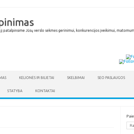
lpinimas
 jį patalpinsime Jūsų verslo sėkmės gerinimui, konkurencijos įveikimui, matomumu
Skip to content
MAS
KELIONĖS IR BILIETAI
SKELBIMAI
SEO PASLAUGOS
STATYBA
KONTAKTAI
Pai