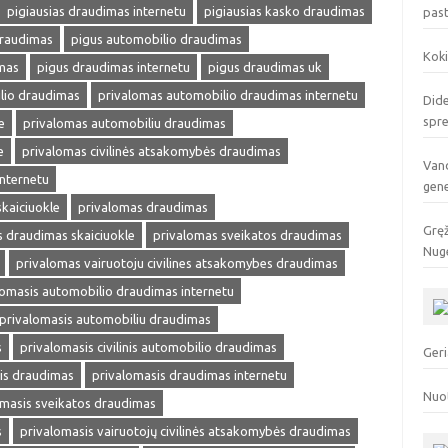
pigiausias draudimas internetu
pigiausias kasko draudimas
pas
draudimas
pigus automobilio draudimas
Koki
mas
pigus draudimas internetu
pigus draudimas uk
lio draudimas
privalomas automobilio draudimas internetu
Dide
spr
e
privalomas automobiliu draudimas
e
privalomas civilinės atsakomybės draudimas
Vand
internetu
gen
kaiciuokle
privalomas draudimas
Gręž
 draudimas skaiciuokle
privalomas sveikatos draudimas
Nuge
privalomas vairuotoju civilines atsakomybes draudimas
lomasis automobilio draudimas internetu
privalomasis automobiliu draudimas
s
privalomasis civilinis automobilio draudimas
Geri
is draudimas
privalomasis draudimas internetu
Nuo
omasis sveikatos draudimas
s
privalomasis vairuotojų civilinės atsakomybės draudimas