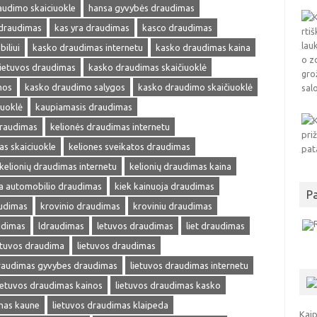
audimo skaiciuokle
hansa gyvybės draudimas
 draudimas
kas yra draudimas
kasco draudimas
iliui
kasko draudimas internetu
kasko draudimas kaina
ietuvos draudimas
kasko draudimas skaičiuoklė
nos
kasko draudimo salygos
kasko draudimo skaičiuoklė
iuoklė
kaupiamasis draudimas
draudimas
kelionės draudimas internetu
as skaiciuokle
keliones sveikatos draudimas
kelionių draudimas internetu
kelionių draudimas kaina
ja automobilio draudimas
kiek kainuoja draudimas
P
audimas
krovinio draudimas
kroviniu draudimas
udimas
ldraudimas
letuvos draudimas
liet draudimas
etuvos draudima
lietuvos draudimas
draudimas gyvybes draudimas
lietuvos draudimas internetu
ietuvos draudimas kainos
lietuvos draudimas kasko
mas kaune
lietuvos draudimas klaipeda
Kaip