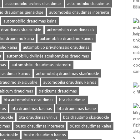
automobilio civilinis draudimas
automobilio draudimas
io draudimas gjensidige
automobilio draudimas internetu
automobilio draudimas kaina
 draudimas skaiciuokle
automobilio draudimas uk
lio draudimo kaina
automobilio draudimo kainos
lio kaina
automobilio privalomasis draudimas
u
automobilių civilinės atsakomybės draudimas
mas
automobiliu draudimas internetu
draudimas kainos
automobilių draudimas skaičiuoklė
draudimo skaiciuokle
automobiliu draudimu kainos
alticum draudimas
baltikums draudimas
bta automobilio draudimas
bta draudimas
nos
bta draudimas kaunas
bta draudimas kaune
čiuoklė
bta draudimas vilnius
bta draudimo skaiciuokle
dimas
busto draudimas internetu
būsto draudimas kaina
kaiciuokle
busto draudimo kainos