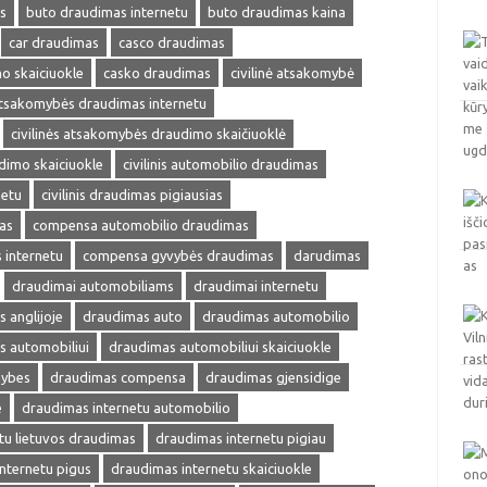
s
buto draudimas internetu
buto draudimas kaina
car draudimas
casco draudimas
o skaiciuokle
casko draudimas
civilinė atsakomybė
 atsakomybės draudimas internetu
civilinės atsakomybės draudimo skaičiuoklė
udimo skaiciuokle
civilinis automobilio draudimas
netu
civilinis draudimas pigiausias
as
compensa automobilio draudimas
internetu
compensa gyvybės draudimas
darudimas
draudimai automobiliams
draudimai internetu
 anglijoje
draudimas auto
draudimas automobilio
s automobiliui
draudimas automobiliui skaiciuokle
mybes
draudimas compensa
draudimas gjensidige
e
draudimas internetu automobilio
tu lietuvos draudimas
draudimas internetu pigiau
nternetu pigus
draudimas internetu skaiciuokle