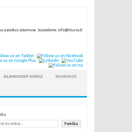
i paieškos sistemose. Susisiekime: info@itturas.lt
BILANNONSER SVERIGE
NUORODOS
eška
Paieška