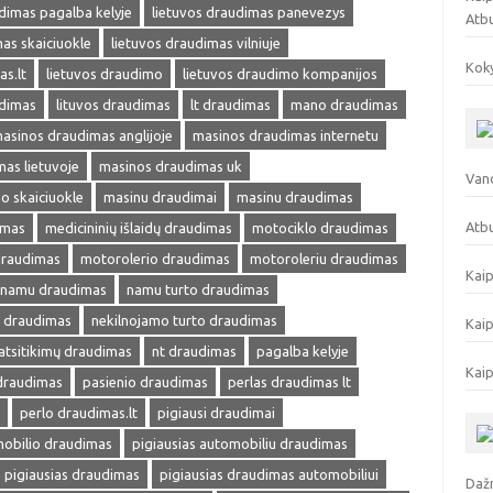
dimas pagalba kelyje
lietuvos draudimas panevezys
Atb
as skaiciuokle
lietuvos draudimas vilniuje
Koky
as.lt
lietuvos draudimo
lietuvos draudimo kompanijos
udimas
lituvos draudimas
lt draudimas
mano draudimas
asinos draudimas anglijoje
masinos draudimas internetu
as lietuvoje
masinos draudimas uk
Vand
o skaiciuokle
masinu draudimai
masinu draudimas
Atbu
imas
medicininių išlaidų draudimas
motociklo draudimas
draudimas
motorolerio draudimas
motoroleriu draudimas
Kaip
namu draudimas
namu turto draudimas
s draudimas
nekilnojamo turto draudimas
Kaip
atsitikimų draudimas
nt draudimas
pagalba kelyje
Kaip
 draudimas
pasienio draudimas
perlas draudimas lt
perlo draudimas.lt
pigiausi draudimai
mobilio draudimas
pigiausias automobiliu draudimas
pigiausias draudimas
pigiausias draudimas automobiliui
Dažn