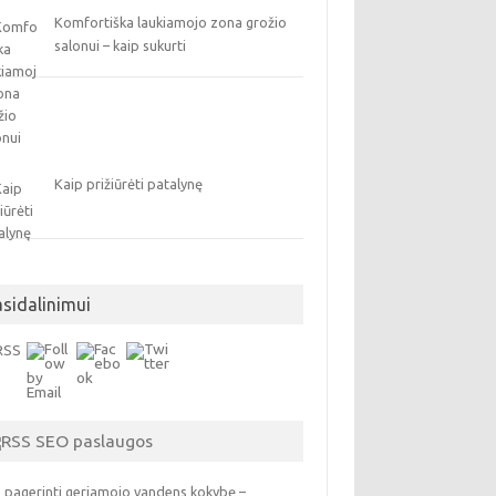
Komfortiška laukiamojo zona grožio
salonui – kaip sukurti
Kaip prižiūrėti patalynę
asidalinimui
SEO paslaugos
 pagerinti geriamojo vandens kokybę –