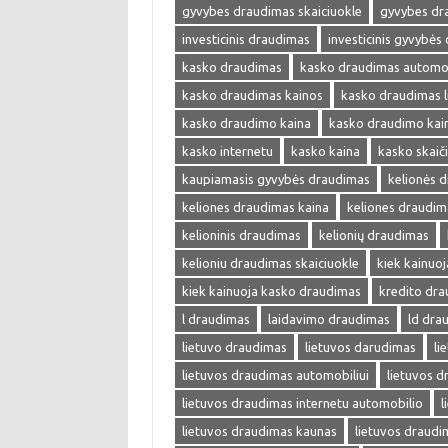
gyvybes draudimas skaiciuokle
gyvybes dr
investicinis draudimas
investicinis gyvybės
kasko draudimas
kasko draudimas automob
kasko draudimas kainos
kasko draudimas l
kasko draudimo kaina
kasko draudimo kai
kasko internetu
kasko kaina
kasko skaič
kaupiamasis gyvybės draudimas
kelionės 
keliones draudimas kaina
keliones draudim
kelioninis draudimas
kelionių draudimas
kelioniu draudimas skaiciuokle
kiek kainuo
kiek kainuoja kasko draudimas
kredito dr
l draudimas
laidavimo draudimas
ld dra
lietuvo draudimas
lietuvos darudimas
li
lietuvos draudimas automobiliui
lietuvos 
lietuvos draudimas internetu automobilio
l
lietuvos draudimas kaunas
lietuvos draudi