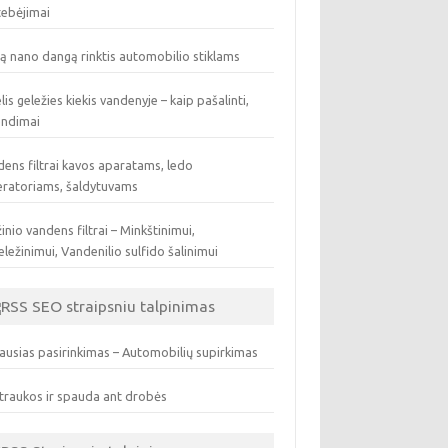
tebėjimai
ą nano dangą rinktis automobilio stiklams
lis geležies kiekis vandenyje – kaip pašalinti,
endimai
ens filtrai kavos aparatams, ledo
eratoriams, šaldytuvams
inio vandens filtrai – Minkštinimui,
ležinimui, Vandenilio sulfido šalinimui
SEO straipsniu talpinimas
ausias pasirinkimas – Automobilių supirkimas
traukos ir spauda ant drobės