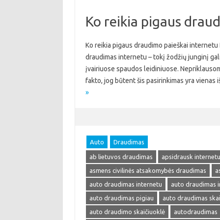
Ko reikia pigaus drau
Ko reikia pigaus draudimo paieškai internetu
draudimas internetu – tokį žodžių junginį galima
įvairiuose spaudos leidiniuose. Nepriklausom
fakto, jog būtent šis pasirinkimas yra viena
»
Auto
Draudimas
ab lietuvos draudimas
apsidrausk internet
asmens civilinės atsakomybės draudimas
a
auto draudimas internetu
auto draudimas i
auto draudimas pigiau
auto draudimas skai
auto draudimo skaičiuoklė
autodraudimas