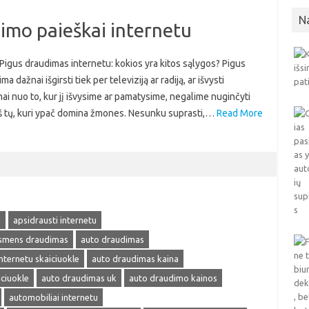
N
dimo paieškai internetu
 Pigus draudimas internetu: kokios yra kitos sąlygos? Pigus
 dažnai išgirsti tiek per televiziją ar radiją, ar išvysti
ai nuo to, kur jį išvysime ar pamatysime, negalime nuginčyti
s iš tų, kuri ypač domina žmones. Nesunku suprasti,…
Read More
u
apsidrausti internetu
smens draudimas
auto draudimas
nternetu skaiciuokle
auto draudimas kaina
ciuokle
auto draudimas uk
auto draudimo kainos
automobiliai internetu