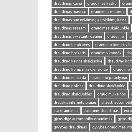
draudimas kaina
draudimas kasko
draud
draudimas masinai
draudimas masinos
d
draudimas nuo nelaimingų atsitikimų kaina
draudimas seesam
draudimas skaičiuoklė
draudimas vykstant i uzsieni
draudimo
d
draudimo bendrovės
draudimo bendrovės 
draudimo brokeris
draudimo įmonės
dra
draudimo kainos skaičiuoklė
draudimo kom
draudimo kompanija gjensidige
draudimo 
draudimo nuolaida
draudimo pasiulymai
draudimo polisas
draudimo skaičiuoklė
draudimo skaiciuokles
draudimu kainos
drauskis internetu pigiau
drausti automobil
eta draudimas
europinis draudimas
euro
gjensidige automobilio draudimas
gjensid
gyvybės draudimas
gyvybes draudimas int