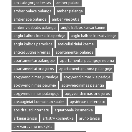
am kategorijos testas
amber palace
amber palace palanga
amber palanga
amber spa palanga
amber viesbutis
amber viesbutis palanga
anglu kalbos kursai kaune
anglu kalbos kursai klaipedoje
anglu kalbos kursai vilniuje
anglu kalbos pamokos
anticeliulitiniai kremai
anticeliulitinis kremas
apartamentai palanga
apartamentai palangoje
apartamentai palangoje nuoma
apartamentai prie juros
apartamentų nuoma palangoje
apgyvendinimas jurmaloje
apgyvendinimas klaipedoje
apgyvendinimas pajuryje
apgyvendinimas palanga
apgyvendinimas palangoje
apgyvendinimas prie juros
apsauginiai kremai nuo saules
apsidrausk internetu
apsidrausti internetu
aquatonale kosmetika
arkiniai langai
artistry kosmetika
aruno langai
arv vairavimo mokykla