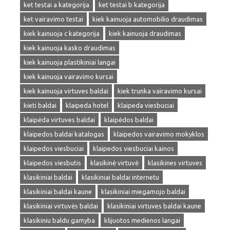
ket testai a kategorija
ket testai b kategorija
ket vairavimo testai
kiek kainuoja automobilio draudimas
kiek kainuoja c kategorija
kiek kainuoja draudimas
kiek kainuoja kasko draudimas
kiek kainuoja plastikiniai langai
kiek kainuoja vairavimo kursai
kiek kainuoja virtuves baldai
kiek trunka vairavimo kursai
kieti baldai
klaipeda hotel
klaipeda viesbuciai
klaipėda virtuves baldai
klaipėdos baldai
klaipedos baldai katalogas
klaipedos vairavimo mokyklos
klaipedos viesbuciai
klaipedos viesbuciai kainos
klaipedos viesbutis
klasikinė virtuvė
klasikines virtuves
klasikiniai baldai
klasikiniai baldai internetu
klasikiniai baldai kaune
klasikiniai miegamojo baldai
klasikiniai virtuvės baldai
klasikiniai virtuves baldai kaune
klasikiniu baldu gamyba
klijuotos medienos langai