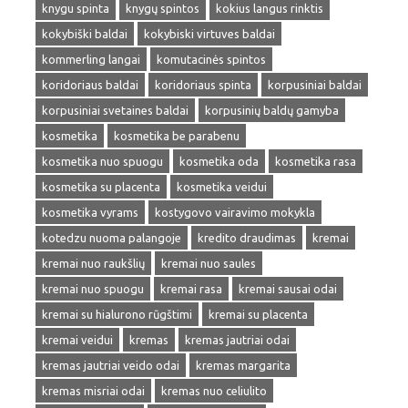
knygu spinta
knygų spintos
kokius langus rinktis
kokybiški baldai
kokybiski virtuves baldai
kommerling langai
komutacinės spintos
koridoriaus baldai
koridoriaus spinta
korpusiniai baldai
korpusiniai svetaines baldai
korpusinių baldų gamyba
kosmetika
kosmetika be parabenu
kosmetika nuo spuogu
kosmetika oda
kosmetika rasa
kosmetika su placenta
kosmetika veidui
kosmetika vyrams
kostygovo vairavimo mokykla
kotedzu nuoma palangoje
kredito draudimas
kremai
kremai nuo raukšlių
kremai nuo saules
kremai nuo spuogu
kremai rasa
kremai sausai odai
kremai su hialurono rūgštimi
kremai su placenta
kremai veidui
kremas
kremas jautriai odai
kremas jautriai veido odai
kremas margarita
kremas misriai odai
kremas nuo celiulito