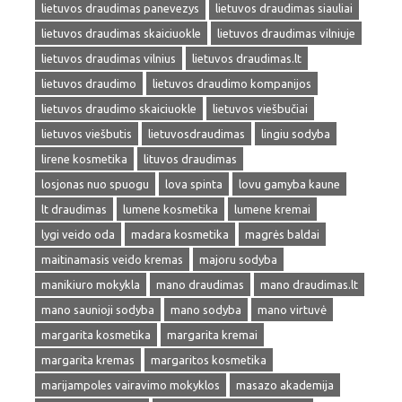
lietuvos draudimas panevezys
lietuvos draudimas siauliai
lietuvos draudimas skaiciuokle
lietuvos draudimas vilniuje
lietuvos draudimas vilnius
lietuvos draudimas.lt
lietuvos draudimo
lietuvos draudimo kompanijos
lietuvos draudimo skaiciuokle
lietuvos viešbučiai
lietuvos viešbutis
lietuvosdraudimas
lingiu sodyba
lirene kosmetika
lituvos draudimas
losjonas nuo spuogu
lova spinta
lovu gamyba kaune
lt draudimas
lumene kosmetika
lumene kremai
lygi veido oda
madara kosmetika
magrės baldai
maitinamasis veido kremas
majoru sodyba
manikiuro mokykla
mano draudimas
mano draudimas.lt
mano saunioji sodyba
mano sodyba
mano virtuvė
margarita kosmetika
margarita kremai
margarita kremas
margaritos kosmetika
marijampoles vairavimo mokyklos
masazo akademija