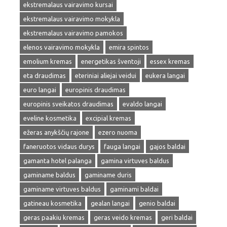
ekstremalaus vairavimo kursai
ekstremalaus vairavimo mokykla
ekstremalaus vairavimo pamokos
elenos vairavimo mokykla
emira spintos
emolium kremas
energetikas šventoji
essex kremas
eta draudimas
eteriniai aliejai veidui
eukera langai
euro langai
europinis draudimas
europinis sveikatos draudimas
evaldo langai
eveline kosmetika
excipial kremas
ežeras anykščių rajone
ezero nuoma
faneruotos vidaus durys
fauga langai
gajos baldai
gamanta hotel palanga
gamina virtuves baldus
gaminame baldus
gaminame duris
gaminame virtuves baldus
gaminami baldai
gatineau kosmetika
gealan langai
genio baldai
geras paakiu kremas
geras veido kremas
geri baldai