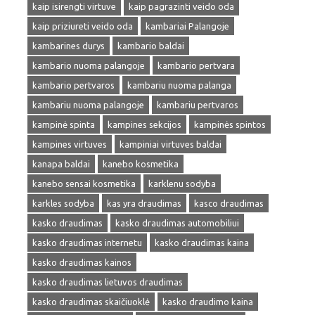
kaip isirengti virtuve
kaip pagrazinti veido oda
kaip priziureti veido oda
kambariai Palangoje
kambarines durys
kambario baldai
kambario nuoma palangoje
kambario pertvara
kambario pertvaros
kambariu nuoma palanga
kambariu nuoma palangoje
kambariu pertvaros
kampinė spinta
kampines sekcijos
kampinės spintos
kampines virtuves
kampiniai virtuves baldai
kanapa baldai
kanebo kosmetika
kanebo sensai kosmetika
karklenu sodyba
karkles sodyba
kas yra draudimas
kasco draudimas
kasko draudimas
kasko draudimas automobiliui
kasko draudimas internetu
kasko draudimas kaina
kasko draudimas kainos
kasko draudimas lietuvos draudimas
kasko draudimas skaičiuoklė
kasko draudimo kaina