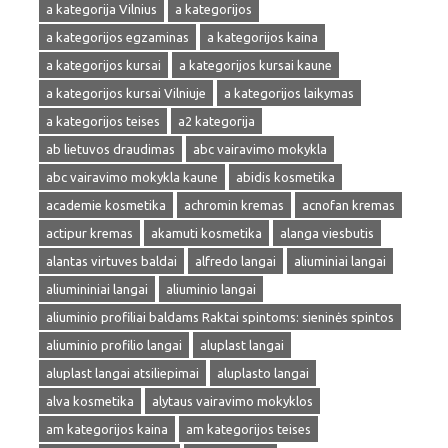
a kategorija Vilnius
a kategorijos
a kategorijos egzaminas
a kategorijos kaina
a kategorijos kursai
a kategorijos kursai kaune
a kategorijos kursai Vilniuje
a kategorijos laikymas
a kategorijos teises
a2 kategorija
ab lietuvos draudimas
abc vairavimo mokykla
abc vairavimo mokykla kaune
abidis kosmetika
academie kosmetika
achromin kremas
acnofan kremas
actipur kremas
akamuti kosmetika
alanga viesbutis
alantas virtuves baldai
alfredo langai
aliuminiai langai
aliumininiai langai
aliuminio langai
aliuminio profiliai baldams Raktai spintoms: sieninės spintos
aliuminio profilio langai
aluplast langai
aluplast langai atsiliepimai
aluplasto langai
alva kosmetika
alytaus vairavimo mokyklos
am kategorijos kaina
am kategorijos teises