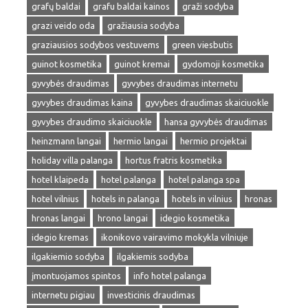
grafų baldai
grafu baldai kainos
graži sodyba
grazi veido oda
gražiausia sodyba
graziausios sodybos vestuvems
green viesbutis
guinot kosmetika
guinot kremai
gydomoji kosmetika
gyvybės draudimas
gyvybes draudimas internetu
gyvybes draudimas kaina
gyvybes draudimas skaiciuokle
gyvybes draudimo skaiciuokle
hansa gyvybės draudimas
heinzmann langai
hermio langai
hermio projektai
holiday villa palanga
hortus fratris kosmetika
hotel klaipeda
hotel palanga
hotel palanga spa
hotel vilnius
hotels in palanga
hotels in vilnius
hronas
hronas langai
hrono langai
idegio kosmetika
idegio kremas
ikonikovo vairavimo mokykla vilniuje
ilgakiemio sodyba
ilgakiemis sodyba
įmontuojamos spintos
info hotel palanga
internetu pigiau
investicinis draudimas