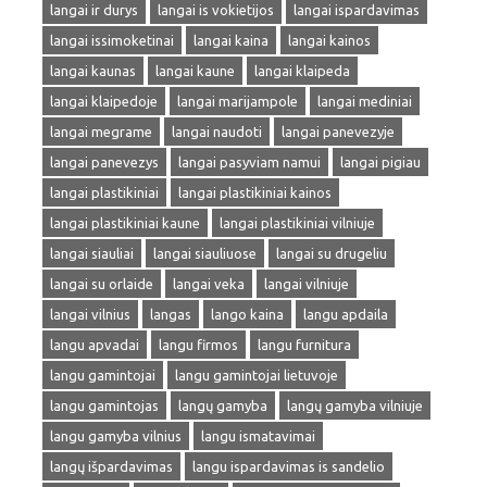
langai ir durys
langai is vokietijos
langai ispardavimas
langai issimoketinai
langai kaina
langai kainos
langai kaunas
langai kaune
langai klaipeda
langai klaipedoje
langai marijampole
langai mediniai
langai megrame
langai naudoti
langai panevezyje
langai panevezys
langai pasyviam namui
langai pigiau
langai plastikiniai
langai plastikiniai kainos
langai plastikiniai kaune
langai plastikiniai vilniuje
langai siauliai
langai siauliuose
langai su drugeliu
langai su orlaide
langai veka
langai vilniuje
langai vilnius
langas
lango kaina
langu apdaila
langu apvadai
langu firmos
langu furnitura
langu gamintojai
langu gamintojai lietuvoje
langu gamintojas
langų gamyba
langų gamyba vilniuje
langu gamyba vilnius
langu ismatavimai
langų išpardavimas
langu ispardavimas is sandelio