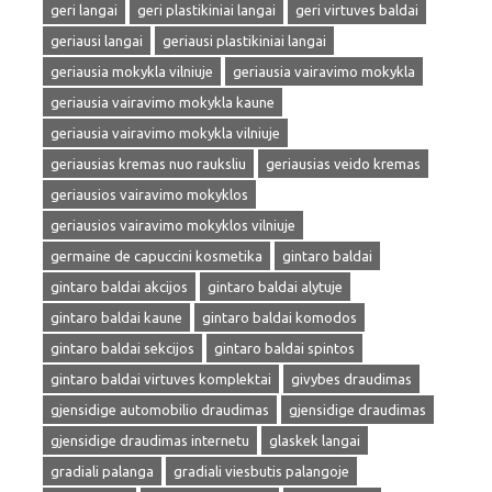
geri langai
geri plastikiniai langai
geri virtuves baldai
geriausi langai
geriausi plastikiniai langai
geriausia mokykla vilniuje
geriausia vairavimo mokykla
geriausia vairavimo mokykla kaune
geriausia vairavimo mokykla vilniuje
geriausias kremas nuo rauksliu
geriausias veido kremas
geriausios vairavimo mokyklos
geriausios vairavimo mokyklos vilniuje
germaine de capuccini kosmetika
gintaro baldai
gintaro baldai akcijos
gintaro baldai alytuje
gintaro baldai kaune
gintaro baldai komodos
gintaro baldai sekcijos
gintaro baldai spintos
gintaro baldai virtuves komplektai
givybes draudimas
gjensidige automobilio draudimas
gjensidige draudimas
gjensidige draudimas internetu
glaskek langai
gradiali palanga
gradiali viesbutis palangoje