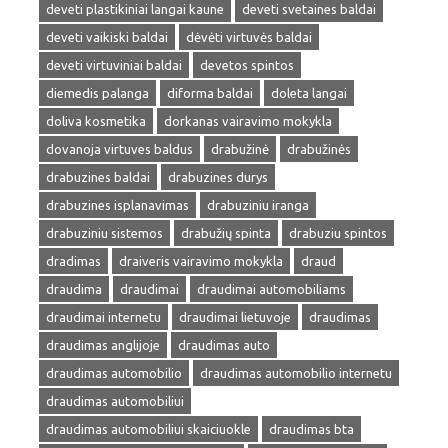
deveti plastikiniai langai kaune
deveti svetaines baldai
deveti vaikiski baldai
dėvėti virtuvės baldai
deveti virtuviniai baldai
devetos spintos
diemedis palanga
diforma baldai
doleta langai
doliva kosmetika
dorkanas vairavimo mokykla
dovanoja virtuves baldus
drabužinė
drabužinės
drabuzines baldai
drabuzines durys
drabuzines isplanavimas
drabuziniu iranga
drabuziniu sistemos
drabužių spinta
drabuziu spintos
dradimas
draiveris vairavimo mokykla
draud
draudima
draudimai
draudimai automobiliams
draudimai internetu
draudimai lietuvoje
draudimas
draudimas anglijoje
draudimas auto
draudimas automobilio
draudimas automobilio internetu
draudimas automobiliui
draudimas automobiliui skaiciuokle
draudimas bta