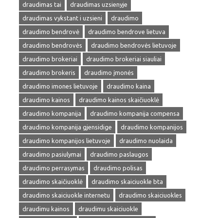
draudimas tai
draudimas uzsienyje
draudimas vykstant i uzsieni
draudimo
draudimo bendrovė
draudimo bendrove lietuva
draudimo bendrovės
draudimo bendrovės lietuvoje
draudimo brokeriai
draudimo brokeriai siauliai
draudimo brokeris
draudimo įmonės
draudimo imones lietuvoje
draudimo kaina
draudimo kainos
draudimo kainos skaičiuoklė
draudimo kompanija
draudimo kompanija compensa
draudimo kompanija gjensidige
draudimo kompanijos
draudimo kompanijos lietuvoje
draudimo nuolaida
draudimo pasiulymai
draudimo paslaugos
draudimo perrasymas
draudimo polisas
draudimo skaičiuoklė
draudimo skaiciuokle bta
draudimo skaiciuokle internetu
draudimo skaiciuokles
draudimu kainos
draudimu skaiciuokle