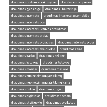
draudimas civilines atsakomybes
draudimas compensa
draudimas gjensidige
draudimas i baltarusija
draudimas internete
draudimas internetu automobilio
draudimas internetu bta
draudimas internetu lietuvos draudimas
draudimas internetu pigiau
draudimas internetu pigiausias
draudimas internetu pigus
draudimas internetu skaiciuokle
draudimas kaina
draudimas kasko
draudimas kelionei
draudimas lietuvoje
draudimas lietuvos
draudimas masinai
draudimas masinos
draudimas nuo nelaimingų atsitikimų
draudimas nuo nelaimingų atsitikimų kaina
draudimas online
draudimas pigiau
draudimas pigiausias
draudimas seesam
draudimas skaičiuoklė
draudimas sveikatos