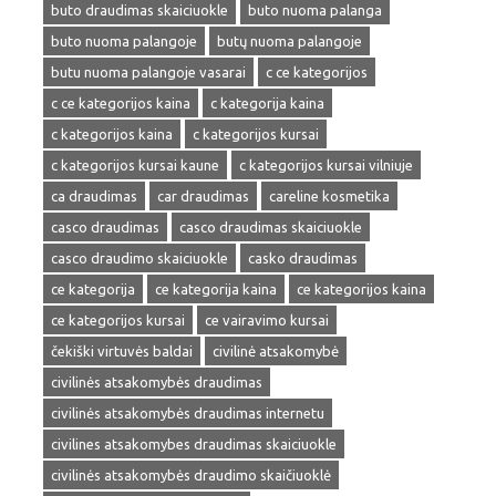
buto draudimas skaiciuokle
buto nuoma palanga
buto nuoma palangoje
butų nuoma palangoje
butu nuoma palangoje vasarai
c ce kategorijos
c ce kategorijos kaina
c kategorija kaina
c kategorijos kaina
c kategorijos kursai
c kategorijos kursai kaune
c kategorijos kursai vilniuje
ca draudimas
car draudimas
careline kosmetika
casco draudimas
casco draudimas skaiciuokle
casco draudimo skaiciuokle
casko draudimas
ce kategorija
ce kategorija kaina
ce kategorijos kaina
ce kategorijos kursai
ce vairavimo kursai
čekiški virtuvės baldai
civilinė atsakomybė
civilinės atsakomybės draudimas
civilinės atsakomybės draudimas internetu
civilines atsakomybes draudimas skaiciuokle
civilinės atsakomybės draudimo skaičiuoklė