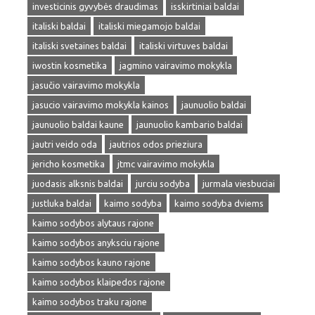
investicinis gyvybės draudimas
isskirtiniai baldai
italiski baldai
italiski miegamojo baldai
italiski svetaines baldai
italiski virtuves baldai
iwostin kosmetika
jagmino vairavimo mokykla
jasučio vairavimo mokykla
jasucio vairavimo mokykla kainos
jaunuolio baldai
jaunuolio baldai kaune
jaunuolio kambario baldai
jautri veido oda
jautrios odos prieziura
jericho kosmetika
jtmc vairavimo mokykla
juodasis alksnis baldai
jurciu sodyba
jurmala viesbuciai
justluka baldai
kaimo sodyba
kaimo sodyba dviems
kaimo sodybos alytaus rajone
kaimo sodybos anyksciu rajone
kaimo sodybos kauno rajone
kaimo sodybos klaipedos rajone
kaimo sodybos traku rajone