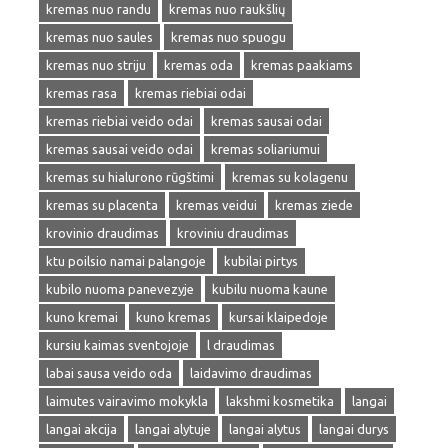
kremas nuo randu
kremas nuo raukšlių
kremas nuo saules
kremas nuo spuogu
kremas nuo striju
kremas oda
kremas paakiams
kremas rasa
kremas riebiai odai
kremas riebiai veido odai
kremas sausai odai
kremas sausai veido odai
kremas soliariumui
kremas su hialurono rūgštimi
kremas su kolagenu
kremas su placenta
kremas veidui
kremas ziede
krovinio draudimas
kroviniu draudimas
ktu poilsio namai palangoje
kubilai pirtys
kubilo nuoma panevezyje
kubilu nuoma kaune
kuno kremai
kuno kremas
kursai klaipedoje
kursiu kaimas sventojoje
l draudimas
labai sausa veido oda
laidavimo draudimas
laimutes vairavimo mokykla
lakshmi kosmetika
langai
langai akcija
langai alytuje
langai alytus
langai durys