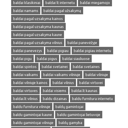
baldai klasikiniai
baldai lt internetu
baldai miegamojo
baldai namams
baldai pagal užsakymą
baldai pagal uzsakyma kainos
baldai pagal uzsakyma kaunas
baldai pagal uzsakyma kaune
baldai pagal uzsakyma vilnius
baldai panevėžyje
baldai panevezys
baldai pigiau
baldai pigiau internetu
baldai pigu
baldai pigus
baldai siauliuose
baldai spintos
baldai svetainei
baldai svetaines
baldai vaikams
baldai vaikams vilniuje
baldai vilniuje
baldai vilniuje kainos
baldai vilnius
baldai virtuvei
baldai virtuves
baldai visiems
baldai.lt kaunas
baldai.lt vilnius
baldu dizainas
baldu furnitura internetu
baldu furnitura vilniuje
baldų gamintojai
baldu gamintojai kaune
baldu gamintojai lietuvoje
baldu gamintojai vilniuje
baldų gamyba