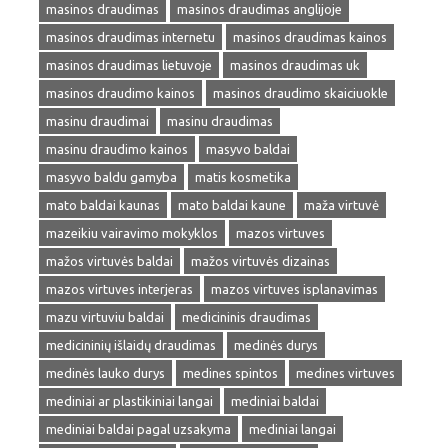
masinos draudimas
masinos draudimas anglijoje
masinos draudimas internetu
masinos draudimas kainos
masinos draudimas lietuvoje
masinos draudimas uk
masinos draudimo kainos
masinos draudimo skaiciuokle
masinu draudimai
masinu draudimas
masinu draudimo kainos
masyvo baldai
masyvo baldu gamyba
matis kosmetika
mato baldai kaunas
mato baldai kaune
maža virtuvė
mazeikiu vairavimo mokyklos
mazos virtuves
mažos virtuvės baldai
mažos virtuvės dizainas
mazos virtuves interjeras
mazos virtuves isplanavimas
mazu virtuviu baldai
medicininis draudimas
medicininių išlaidų draudimas
medinės durys
medinės lauko durys
medines spintos
medines virtuves
mediniai ar plastikiniai langai
mediniai baldai
mediniai baldai pagal uzsakyma
mediniai langai