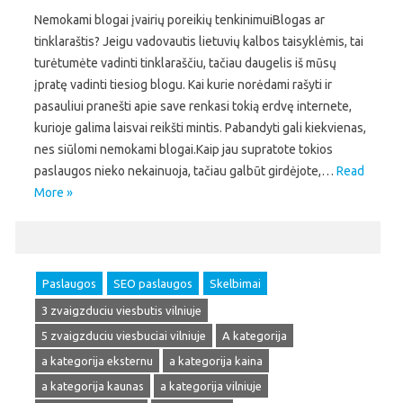
Nemokami blogai įvairių poreikių tenkinimuiBlogas ar
tinklaraštis? Jeigu vadovautis lietuvių kalbos taisyklėmis, tai
turėtumėte vadinti tinklaraščiu, tačiau daugelis iš mūsų
įpratę vadinti tiesiog blogu. Kai kurie norėdami rašyti ir
pasauliui pranešti apie save renkasi tokią erdvę internete,
kurioje galima laisvai reikšti mintis. Pabandyti gali kiekvienas,
nes siūlomi nemokami blogai.Kaip jau supratote tokios
paslaugos nieko nekainuoja, tačiau galbūt girdėjote,…
Read
More »
Paslaugos
SEO paslaugos
Skelbimai
3 zvaigzduciu viesbutis vilniuje
5 zvaigzduciu viesbuciai vilniuje
A kategorija
a kategorija eksternu
a kategorija kaina
a kategorija kaunas
a kategorija vilniuje