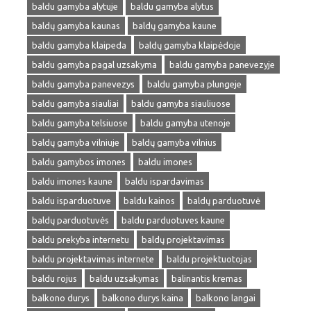
baldu gamyba alytuje
baldu gamyba alytus
baldų gamyba kaunas
baldų gamyba kaune
baldu gamyba klaipeda
baldų gamyba klaipėdoje
baldu gamyba pagal uzsakyma
baldu gamyba panevezyje
baldu gamyba panevezys
baldu gamyba plungeje
baldu gamyba siauliai
baldu gamyba siauliuose
baldu gamyba telsiuose
baldu gamyba utenoje
baldų gamyba vilniuje
baldų gamyba vilnius
baldu gamybos imones
baldu imones
baldu imones kaune
baldu ispardavimas
baldu isparduotuve
baldu kainos
baldų parduotuvė
baldų parduotuvės
baldu parduotuves kaune
baldu prekyba internetu
baldų projektavimas
baldu projektavimas internete
baldu projektuotojas
baldu rojus
baldu uzsakymas
balinantis kremas
balkono durys
balkono durys kaina
balkono langai