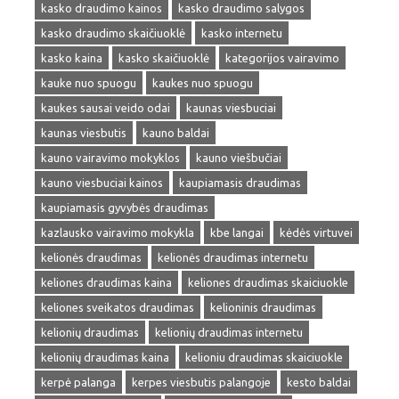
kasko draudimo kainos
kasko draudimo salygos
kasko draudimo skaičiuoklė
kasko internetu
kasko kaina
kasko skaičiuoklė
kategorijos vairavimo
kauke nuo spuogu
kaukes nuo spuogu
kaukes sausai veido odai
kaunas viesbuciai
kaunas viesbutis
kauno baldai
kauno vairavimo mokyklos
kauno viešbučiai
kauno viesbuciai kainos
kaupiamasis draudimas
kaupiamasis gyvybės draudimas
kazlausko vairavimo mokykla
kbe langai
kėdės virtuvei
kelionės draudimas
kelionės draudimas internetu
keliones draudimas kaina
keliones draudimas skaiciuokle
keliones sveikatos draudimas
kelioninis draudimas
kelionių draudimas
kelionių draudimas internetu
kelionių draudimas kaina
kelioniu draudimas skaiciuokle
kerpė palanga
kerpes viesbutis palangoje
kesto baldai