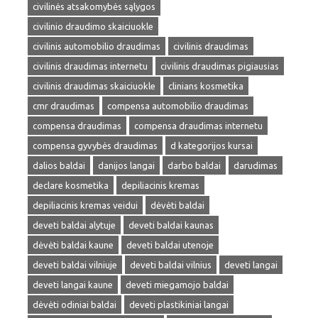
civilinės atsakomybės sąlygos
civilinio draudimo skaiciuokle
civilinis automobilio draudimas
civilinis draudimas
civilinis draudimas internetu
civilinis draudimas pigiausias
civilinis draudimas skaiciuokle
clinians kosmetika
cmr draudimas
compensa automobilio draudimas
compensa draudimas
compensa draudimas internetu
compensa gyvybės draudimas
d kategorijos kursai
dalios baldai
danijos langai
darbo baldai
darudimas
declare kosmetika
depiliacinis kremas
depiliacinis kremas veidui
dėvėti baldai
deveti baldai alytuje
deveti baldai kaunas
dėvėti baldai kaune
deveti baldai utenoje
deveti baldai vilniuje
deveti baldai vilnius
deveti langai
deveti langai kaune
deveti miegamojo baldai
dėvėti odiniai baldai
deveti plastikiniai langai