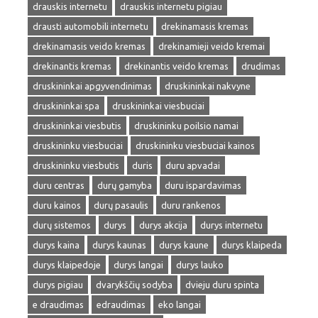
drauskis internetu
drauskis internetu pigiau
drausti automobili internetu
drekinamasis kremas
drekinamasis veido kremas
drekinamieji veido kremai
drekinantis kremas
drekinantis veido kremas
drudimas
druskininkai apgyvendinimas
druskininkai nakvyne
druskininkai spa
druskininkai viesbuciai
druskininkai viesbutis
druskininku poilsio namai
druskininku viesbuciai
druskininku viesbuciai kainos
druskininku viesbutis
duris
duru apvadai
duru centras
durų gamyba
duru ispardavimas
duru kainos
durų pasaulis
duru rankenos
durų sistemos
durys
durys akcija
durys internetu
durys kaina
durys kaunas
durys kaune
durys klaipeda
durys klaipedoje
durys langai
durys lauko
durys pigiau
dvarykščių sodyba
dvieju duru spinta
e draudimas
edraudimas
eko langai