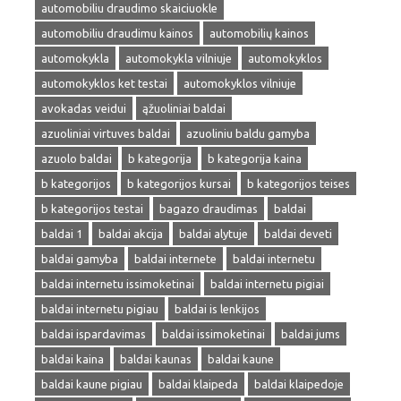
automobiliu draudimo skaiciuokle
automobiliu draudimu kainos
automobilių kainos
automokykla
automokykla vilniuje
automokyklos
automokyklos ket testai
automokyklos vilniuje
avokadas veidui
ąžuoliniai baldai
azuoliniai virtuves baldai
azuoliniu baldu gamyba
azuolo baldai
b kategorija
b kategorija kaina
b kategorijos
b kategorijos kursai
b kategorijos teises
b kategorijos testai
bagazo draudimas
baldai
baldai 1
baldai akcija
baldai alytuje
baldai deveti
baldai gamyba
baldai internete
baldai internetu
baldai internetu issimoketinai
baldai internetu pigiai
baldai internetu pigiau
baldai is lenkijos
baldai ispardavimas
baldai issimoketinai
baldai jums
baldai kaina
baldai kaunas
baldai kaune
baldai kaune pigiau
baldai klaipeda
baldai klaipedoje