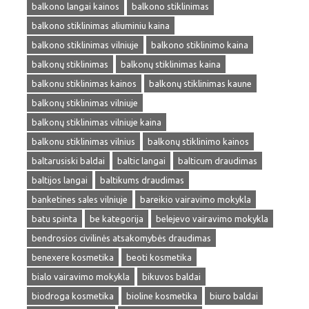
balkono langai kainos
balkono stiklinimas
balkono stiklinimas aliuminiu kaina
balkono stiklinimas vilniuje
balkono stiklinimo kaina
balkonų stiklinimas
balkonų stiklinimas kaina
balkonu stiklinimas kainos
balkonų stiklinimas kaune
balkonų stiklinimas vilniuje
balkonų stiklinimas vilniuje kaina
balkonu stiklinimas vilnius
balkonų stiklinimo kainos
baltarusiski baldai
baltic langai
balticum draudimas
baltijos langai
baltikums draudimas
banketines sales vilniuje
bareikio vairavimo mokykla
batu spinta
be kategorija
belejevo vairavimo mokykla
bendrosios civilinės atsakomybės draudimas
benexere kosmetika
beoti kosmetika
bialo vairavimo mokykla
bikuvos baldai
biodroga kosmetika
bioline kosmetika
biuro baldai