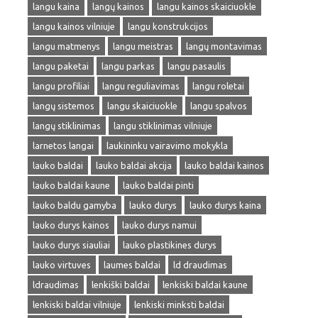
langu kaina
langų kainos
langu kainos skaiciuokle
langu kainos vilniuje
langu konstrukcijos
langu matmenys
langu meistras
langų montavimas
langu paketai
langu parkas
langu pasaulis
langu profiliai
langu reguliavimas
langu roletai
langų sistemos
langu skaiciuokle
langu spalvos
langų stiklinimas
langu stiklinimas vilniuje
larnetos langai
laukininku vairavimo mokykla
lauko baldai
lauko baldai akcija
lauko baldai kainos
lauko baldai kaune
lauko baldai pinti
lauko baldu gamyba
lauko durys
lauko durys kaina
lauko durys kainos
lauko durys namui
lauko durys siauliai
lauko plastikines durys
lauko virtuves
laumes baldai
ld draudimas
ldraudimas
lenkiški baldai
lenkiski baldai kaune
lenkiski baldai vilniuje
lenkiski minksti baldai