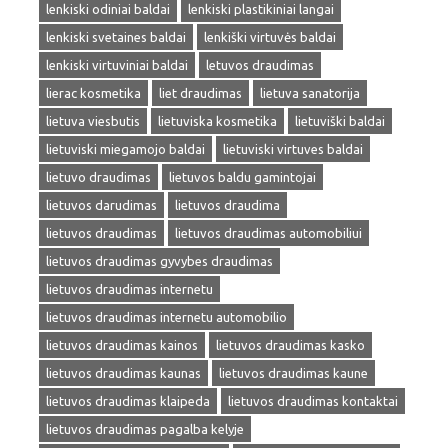
lenkiski odiniai baldai
lenkiski plastikiniai langai
lenkiski svetaines baldai
lenkiški virtuvės baldai
lenkiski virtuviniai baldai
letuvos draudimas
lierac kosmetika
liet draudimas
lietuva sanatorija
lietuva viesbutis
lietuviska kosmetika
lietuviški baldai
lietuviski miegamojo baldai
lietuviski virtuves baldai
lietuvo draudimas
lietuvos baldu gamintojai
lietuvos darudimas
lietuvos draudima
lietuvos draudimas
lietuvos draudimas automobiliui
lietuvos draudimas gyvybes draudimas
lietuvos draudimas internetu
lietuvos draudimas internetu automobilio
lietuvos draudimas kainos
lietuvos draudimas kasko
lietuvos draudimas kaunas
lietuvos draudimas kaune
lietuvos draudimas klaipeda
lietuvos draudimas kontaktai
lietuvos draudimas pagalba kelyje