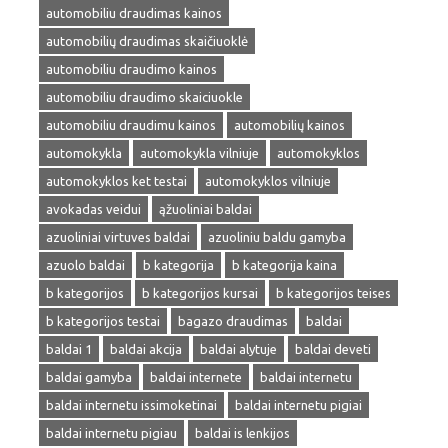
automobiliu draudimas kainos
automobilių draudimas skaičiuoklė
automobiliu draudimo kainos
automobiliu draudimo skaiciuokle
automobiliu draudimu kainos
automobilių kainos
automokykla
automokykla vilniuje
automokyklos
automokyklos ket testai
automokyklos vilniuje
avokadas veidui
ąžuoliniai baldai
azuoliniai virtuves baldai
azuoliniu baldu gamyba
azuolo baldai
b kategorija
b kategorija kaina
b kategorijos
b kategorijos kursai
b kategorijos teises
b kategorijos testai
bagazo draudimas
baldai
baldai 1
baldai akcija
baldai alytuje
baldai deveti
baldai gamyba
baldai internete
baldai internetu
baldai internetu issimoketinai
baldai internetu pigiai
baldai internetu pigiau
baldai is lenkijos