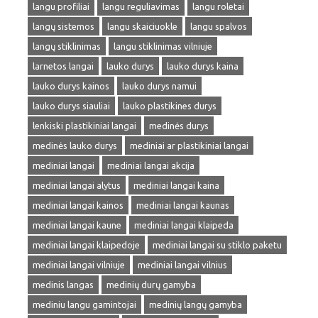
langu profiliai
langu reguliavimas
langu roletai
langų sistemos
langu skaiciuokle
langu spalvos
langų stiklinimas
langu stiklinimas vilniuje
larnetos langai
lauko durys
lauko durys kaina
lauko durys kainos
lauko durys namui
lauko durys siauliai
lauko plastikines durys
lenkiski plastikiniai langai
medinės durys
medinės lauko durys
mediniai ar plastikiniai langai
mediniai langai
mediniai langai akcija
mediniai langai alytus
mediniai langai kaina
mediniai langai kainos
mediniai langai kaunas
mediniai langai kaune
mediniai langai klaipeda
mediniai langai klaipedoje
mediniai langai su stiklo paketu
mediniai langai vilniuje
mediniai langai vilnius
medinis langas
medinių durų gamyba
mediniu langu gamintojai
medinių langų gamyba