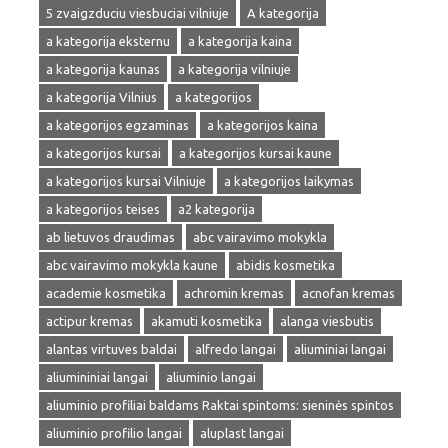
5 zvaigzduciu viesbuciai vilniuje
A kategorija
a kategorija eksternu
a kategorija kaina
a kategorija kaunas
a kategorija vilniuje
a kategorija Vilnius
a kategorijos
a kategorijos egzaminas
a kategorijos kaina
a kategorijos kursai
a kategorijos kursai kaune
a kategorijos kursai Vilniuje
a kategorijos laikymas
a kategorijos teises
a2 kategorija
ab lietuvos draudimas
abc vairavimo mokykla
abc vairavimo mokykla kaune
abidis kosmetika
academie kosmetika
achromin kremas
acnofan kremas
actipur kremas
akamuti kosmetika
alanga viesbutis
alantas virtuves baldai
alfredo langai
aliuminiai langai
aliumininiai langai
aliuminio langai
aliuminio profiliai baldams Raktai spintoms: sieninės spintos
aliuminio profilio langai
aluplast langai