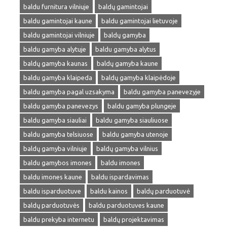
baldu furnitura vilniuje
baldų gamintojai
baldu gamintojai kaune
baldu gamintojai lietuvoje
baldu gamintojai vilniuje
baldų gamyba
baldu gamyba alytuje
baldu gamyba alytus
baldų gamyba kaunas
baldų gamyba kaune
baldu gamyba klaipeda
baldų gamyba klaipėdoje
baldu gamyba pagal uzsakyma
baldu gamyba panevezyje
baldu gamyba panevezys
baldu gamyba plungeje
baldu gamyba siauliai
baldu gamyba siauliuose
baldu gamyba telsiuose
baldu gamyba utenoje
baldų gamyba vilniuje
baldų gamyba vilnius
baldu gamybos imones
baldu imones
baldu imones kaune
baldu ispardavimas
baldu isparduotuve
baldu kainos
baldų parduotuvė
baldų parduotuvės
baldu parduotuves kaune
baldu prekyba internetu
baldų projektavimas