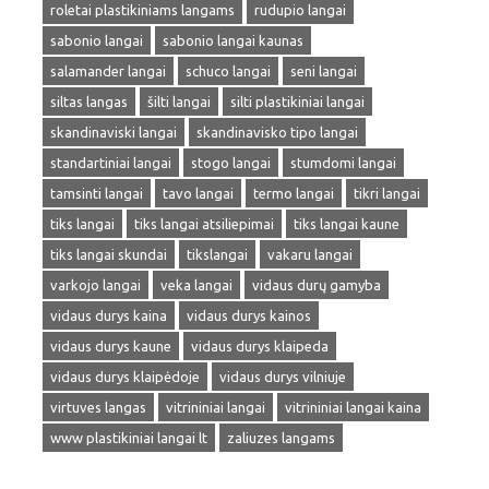
roletai plastikiniams langams
rudupio langai
sabonio langai
sabonio langai kaunas
salamander langai
schuco langai
seni langai
siltas langas
šilti langai
silti plastikiniai langai
skandinaviski langai
skandinavisko tipo langai
standartiniai langai
stogo langai
stumdomi langai
tamsinti langai
tavo langai
termo langai
tikri langai
tiks langai
tiks langai atsiliepimai
tiks langai kaune
tiks langai skundai
tikslangai
vakaru langai
varkojo langai
veka langai
vidaus durų gamyba
vidaus durys kaina
vidaus durys kainos
vidaus durys kaune
vidaus durys klaipeda
vidaus durys klaipėdoje
vidaus durys vilniuje
virtuves langas
vitrininiai langai
vitrininiai langai kaina
www plastikiniai langai lt
zaliuzes langams