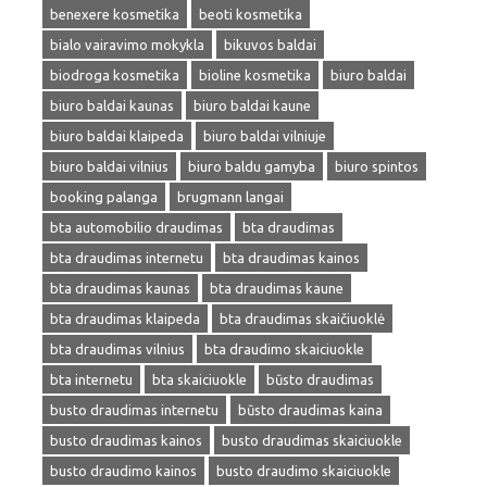
benexere kosmetika
beoti kosmetika
bialo vairavimo mokykla
bikuvos baldai
biodroga kosmetika
bioline kosmetika
biuro baldai
biuro baldai kaunas
biuro baldai kaune
biuro baldai klaipeda
biuro baldai vilniuje
biuro baldai vilnius
biuro baldu gamyba
biuro spintos
booking palanga
brugmann langai
bta automobilio draudimas
bta draudimas
bta draudimas internetu
bta draudimas kainos
bta draudimas kaunas
bta draudimas kaune
bta draudimas klaipeda
bta draudimas skaičiuoklė
bta draudimas vilnius
bta draudimo skaiciuokle
bta internetu
bta skaiciuokle
būsto draudimas
busto draudimas internetu
būsto draudimas kaina
busto draudimas kainos
busto draudimas skaiciuokle
busto draudimo kainos
busto draudimo skaiciuokle