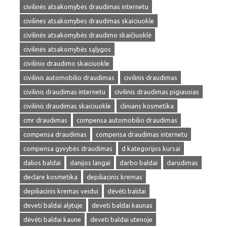
civilinės atsakomybės draudimas internetu
civilines atsakomybes draudimas skaiciuokle
civilinės atsakomybės draudimo skaičiuoklė
civilinės atsakomybės sąlygos
civilinio draudimo skaiciuokle
civilinis automobilio draudimas
civilinis draudimas
civilinis draudimas internetu
civilinis draudimas pigiausias
civilinis draudimas skaiciuokle
clinians kosmetika
cmr draudimas
compensa automobilio draudimas
compensa draudimas
compensa draudimas internetu
compensa gyvybės draudimas
d kategorijos kursai
dalios baldai
danijos langai
darbo baldai
darudimas
declare kosmetika
depiliacinis kremas
depiliacinis kremas veidui
dėvėti baldai
deveti baldai alytuje
deveti baldai kaunas
dėvėti baldai kaune
deveti baldai utenoje