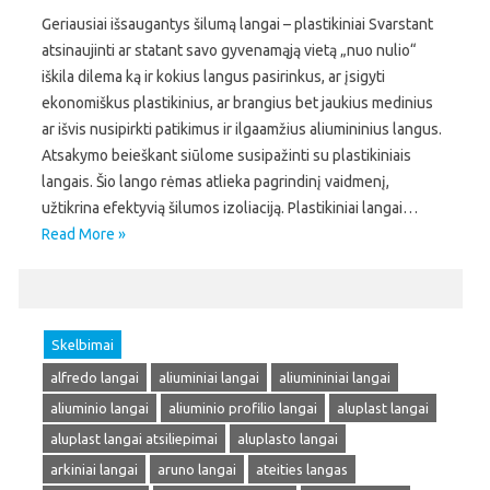
Geriausiai išsaugantys šilumą langai – plastikiniai Svarstant
atsinaujinti ar statant savo gyvenamąją vietą „nuo nulio“
iškila dilema ką ir kokius langus pasirinkus, ar įsigyti
ekonomiškus plastikinius, ar brangius bet jaukius medinius
ar išvis nusipirkti patikimus ir ilgaamžius aliumininius langus.
Atsakymo beieškant siūlome susipažinti su plastikiniais
langais. Šio lango rėmas atlieka pagrindinį vaidmenį,
užtikrina efektyvią šilumos izoliaciją. Plastikiniai langai…
Read More »
Skelbimai
alfredo langai
aliuminiai langai
aliumininiai langai
aliuminio langai
aliuminio profilio langai
aluplast langai
aluplast langai atsiliepimai
aluplasto langai
arkiniai langai
aruno langai
ateities langas