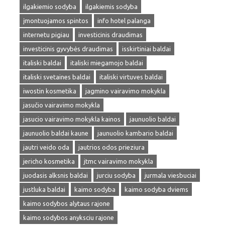
ilgakiemio sodyba
ilgakiemis sodyba
įmontuojamos spintos
info hotel palanga
internetu pigiau
investicinis draudimas
investicinis gyvybės draudimas
isskirtiniai baldai
italiski baldai
italiski miegamojo baldai
italiski svetaines baldai
italiski virtuves baldai
iwostin kosmetika
jagmino vairavimo mokykla
jasučio vairavimo mokykla
jasucio vairavimo mokykla kainos
jaunuolio baldai
jaunuolio baldai kaune
jaunuolio kambario baldai
jautri veido oda
jautrios odos prieziura
jericho kosmetika
jtmc vairavimo mokykla
juodasis alksnis baldai
jurciu sodyba
jurmala viesbuciai
justluka baldai
kaimo sodyba
kaimo sodyba dviems
kaimo sodybos alytaus rajone
kaimo sodybos anyksciu rajone