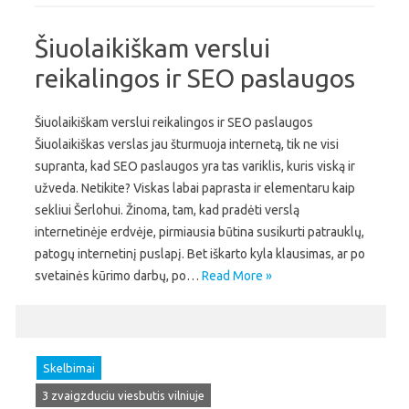
Šiuolaikiškam verslui
reikalingos ir SEO paslaugos
Šiuolaikiškam verslui reikalingos ir SEO paslaugos
Šiuolaikiškas verslas jau šturmuoja internetą, tik ne visi
supranta, kad SEO paslaugos yra tas variklis, kuris viską ir
užveda. Netikite? Viskas labai paprasta ir elementaru kaip
sekliui Šerlohui. Žinoma, tam, kad pradėti verslą
internetinėje erdvėje, pirmiausia būtina susikurti patrauklų,
patogų internetinį puslapį. Bet iškarto kyla klausimas, ar po
svetainės kūrimo darbų, po…
Read More »
Skelbimai
3 zvaigzduciu viesbutis vilniuje