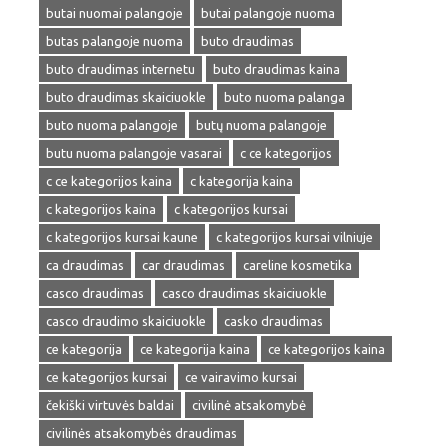
butai nuomai palangoje
butai palangoje nuoma
butas palangoje nuoma
buto draudimas
buto draudimas internetu
buto draudimas kaina
buto draudimas skaiciuokle
buto nuoma palanga
buto nuoma palangoje
butų nuoma palangoje
butu nuoma palangoje vasarai
c ce kategorijos
c ce kategorijos kaina
c kategorija kaina
c kategorijos kaina
c kategorijos kursai
c kategorijos kursai kaune
c kategorijos kursai vilniuje
ca draudimas
car draudimas
careline kosmetika
casco draudimas
casco draudimas skaiciuokle
casco draudimo skaiciuokle
casko draudimas
ce kategorija
ce kategorija kaina
ce kategorijos kaina
ce kategorijos kursai
ce vairavimo kursai
čekiški virtuvės baldai
civilinė atsakomybė
civilinės atsakomybės draudimas