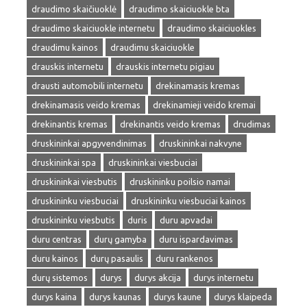
draudimo skaičiuoklė
draudimo skaiciuokle bta
draudimo skaiciuokle internetu
draudimo skaiciuokles
draudimu kainos
draudimu skaiciuokle
drauskis internetu
drauskis internetu pigiau
drausti automobili internetu
drekinamasis kremas
drekinamasis veido kremas
drekinamieji veido kremai
drekinantis kremas
drekinantis veido kremas
drudimas
druskininkai apgyvendinimas
druskininkai nakvyne
druskininkai spa
druskininkai viesbuciai
druskininkai viesbutis
druskininku poilsio namai
druskininku viesbuciai
druskininku viesbuciai kainos
druskininku viesbutis
duris
duru apvadai
duru centras
durų gamyba
duru ispardavimas
duru kainos
durų pasaulis
duru rankenos
durų sistemos
durys
durys akcija
durys internetu
durys kaina
durys kaunas
durys kaune
durys klaipeda