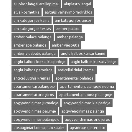
aluplast langai atsiliepimai
aluplasto langai
alva kosmetika
alytaus vairavimo mokyklos
am kategorijos kaina
am kategorijos teises
am kategorijos testas
amber palace
amber palace palanga
amber palanga
amber spa palanga
amber viesbutis
amber viesbutis palanga
anglu kalbos kursai kaune
anglu kalbos kursai klaipedoje
anglu kalbos kursai vilniuje
anglu kalbos pamokos
anticeliulitiniai kremai
anticeliulitinis kremas
apartamentai palanga
apartamentai palangoje
apartamentai palangoje nuoma
apartamentai prie juros
apartamentų nuoma palangoje
apgyvendinimas jurmaloje
apgyvendinimas klaipedoje
apgyvendinimas pajuryje
apgyvendinimas palanga
apgyvendinimas palangoje
apgyvendinimas prie juros
apsauginiai kremai nuo saules
apsidrausk internetu