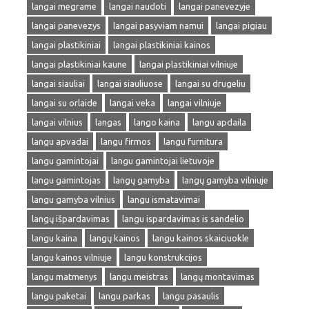
langai megrame
langai naudoti
langai panevezyje
langai panevezys
langai pasyviam namui
langai pigiau
langai plastikiniai
langai plastikiniai kainos
langai plastikiniai kaune
langai plastikiniai vilniuje
langai siauliai
langai siauliuose
langai su drugeliu
langai su orlaide
langai veka
langai vilniuje
langai vilnius
langas
lango kaina
langu apdaila
langu apvadai
langu firmos
langu furnitura
langu gamintojai
langu gamintojai lietuvoje
langu gamintojas
langų gamyba
langų gamyba vilniuje
langu gamyba vilnius
langu ismatavimai
langų išpardavimas
langu ispardavimas is sandelio
langu kaina
langų kainos
langu kainos skaiciuokle
langu kainos vilniuje
langu konstrukcijos
langu matmenys
langu meistras
langų montavimas
langu paketai
langu parkas
langu pasaulis