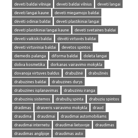
deveti baldai vilniuje
deveti baldai vilnius
deveti langai
deveti langai kaune
deveti miegamojo baldai
dėvėti odiniai baldai
deveti plastikiniai langai
deveti plastikiniai langai kaune
deveti svetaines baldai
deveti vaikiski baldai
dėvėti virtuvės baldai
deveti virtuviniai baldai
devetos spintos
diemedis palanga
diforma baldai
doleta langai
doliva kosmetika
dorkanas vairavimo mokykla
dovanoja virtuves baldus
drabužinė
drabužinės
drabuzines baldai
drabuzines durys
drabuzines isplanavimas
drabuziniu iranga
drabuziniu sistemos
drabužių spinta
drabuziu spintos
dradimas
draiveris vairavimo mokykla
draud
draudima
draudimai
draudimai automobiliams
draudimai internetu
draudimai lietuvoje
draudimas
draudimas anglijoje
draudimas auto