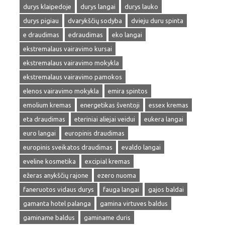
durys klaipedoje
durys langai
durys lauko
durys pigiau
dvarykščių sodyba
dvieju duru spinta
e draudimas
edraudimas
eko langai
ekstremalaus vairavimo kursai
ekstremalaus vairavimo mokykla
ekstremalaus vairavimo pamokos
elenos vairavimo mokykla
emira spintos
emolium kremas
energetikas šventoji
essex kremas
eta draudimas
eteriniai aliejai veidui
eukera langai
euro langai
europinis draudimas
europinis sveikatos draudimas
evaldo langai
eveline kosmetika
excipial kremas
ežeras anykščių rajone
ezero nuoma
faneruotos vidaus durys
fauga langai
gajos baldai
gamanta hotel palanga
gamina virtuves baldus
gaminame baldus
gaminame duris