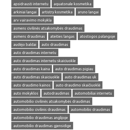
apsidrausti internetu
aquatonale kosmetika
arkiniai langai
artistry kosmetika
aruno langai
arv vairavimo mokykla
asmens civilinės atsakomybės draudimas
asmens draudimas
ateities langas
atostogos palangoje
audėjo baldai
auto draudimas
auto draudimas internetu
auto draudimas internetu skaiciuokle
auto draudimas kaina
auto draudimas pigiau
auto draudimas skaiciuokle
auto draudimas uk
auto draudimo kainos
auto draudimo skaičiuoklė
auto mokyklos
autodraudimas
automobiliai internetu
automobilio civilinės atsakomybės draudimas
automobilio civilinis draudimas
automobilio draudimas
automobilio draudimas anglijoje
automobilio draudimas gjensidige