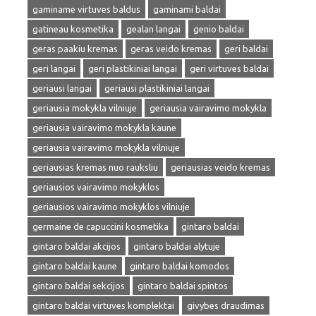
gaminame virtuves baldus
gaminami baldai
gatineau kosmetika
gealan langai
genio baldai
geras paakiu kremas
geras veido kremas
geri baldai
geri langai
geri plastikiniai langai
geri virtuves baldai
geriausi langai
geriausi plastikiniai langai
geriausia mokykla vilniuje
geriausia vairavimo mokykla
geriausia vairavimo mokykla kaune
geriausia vairavimo mokykla vilniuje
geriausias kremas nuo rauksliu
geriausias veido kremas
geriausios vairavimo mokyklos
geriausios vairavimo mokyklos vilniuje
germaine de capuccini kosmetika
gintaro baldai
gintaro baldai akcijos
gintaro baldai alytuje
gintaro baldai kaune
gintaro baldai komodos
gintaro baldai sekcijos
gintaro baldai spintos
gintaro baldai virtuves komplektai
givybes draudimas