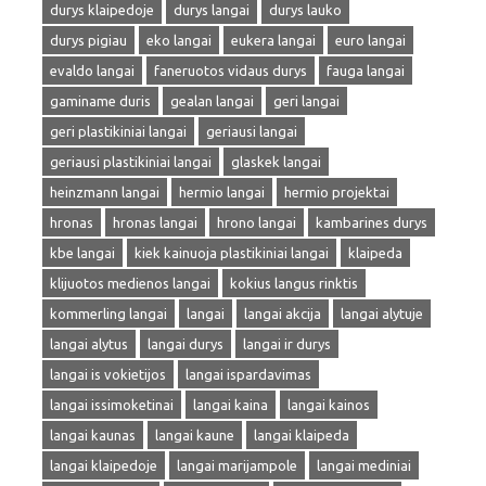
durys klaipedoje
durys langai
durys lauko
durys pigiau
eko langai
eukera langai
euro langai
evaldo langai
faneruotos vidaus durys
fauga langai
gaminame duris
gealan langai
geri langai
geri plastikiniai langai
geriausi langai
geriausi plastikiniai langai
glaskek langai
heinzmann langai
hermio langai
hermio projektai
hronas
hronas langai
hrono langai
kambarines durys
kbe langai
kiek kainuoja plastikiniai langai
klaipeda
klijuotos medienos langai
kokius langus rinktis
kommerling langai
langai
langai akcija
langai alytuje
langai alytus
langai durys
langai ir durys
langai is vokietijos
langai ispardavimas
langai issimoketinai
langai kaina
langai kainos
langai kaunas
langai kaune
langai klaipeda
langai klaipedoje
langai marijampole
langai mediniai