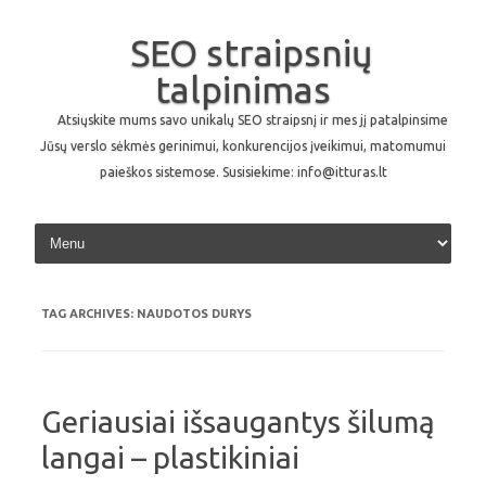
SEO straipsnių
talpinimas
Atsiųskite mums savo unikalų SEO straipsnį ir mes jį patalpinsime
Jūsų verslo sėkmės gerinimui, konkurencijos įveikimui, matomumui
paieškos sistemose. Susisiekime: info@itturas.lt
Skip to content
TAG ARCHIVES:
NAUDOTOS DURYS
Geriausiai išsaugantys šilumą
langai – plastikiniai