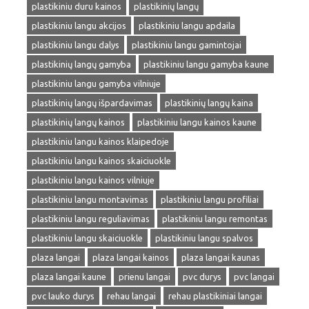
plastikiniu duru kainos
plastikinių langų
plastikiniu langu akcijos
plastikiniu langu apdaila
plastikiniu langu dalys
plastikiniu langu gamintojai
plastikinių langų gamyba
plastikiniu langu gamyba kaune
plastikiniu langu gamyba vilniuje
plastikinių langų išpardavimas
plastikinių langų kaina
plastikinių langų kainos
plastikiniu langu kainos kaune
plastikiniu langu kainos klaipedoje
plastikiniu langu kainos skaiciuokle
plastikiniu langu kainos vilniuje
plastikiniu langu montavimas
plastikiniu langu profiliai
plastikiniu langu reguliavimas
plastikiniu langu remontas
plastikiniu langu skaiciuokle
plastikiniu langu spalvos
plaza langai
plaza langai kainos
plaza langai kaunas
plaza langai kaune
prienu langai
pvc durys
pvc langai
pvc lauko durys
rehau langai
rehau plastikiniai langai