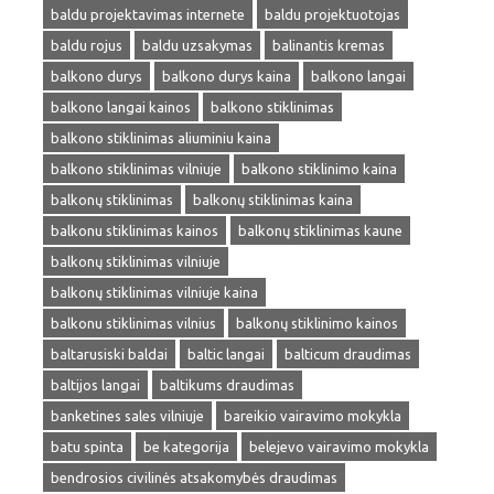
baldu projektavimas internete
baldu projektuotojas
baldu rojus
baldu uzsakymas
balinantis kremas
balkono durys
balkono durys kaina
balkono langai
balkono langai kainos
balkono stiklinimas
balkono stiklinimas aliuminiu kaina
balkono stiklinimas vilniuje
balkono stiklinimo kaina
balkonų stiklinimas
balkonų stiklinimas kaina
balkonu stiklinimas kainos
balkonų stiklinimas kaune
balkonų stiklinimas vilniuje
balkonų stiklinimas vilniuje kaina
balkonu stiklinimas vilnius
balkonų stiklinimo kainos
baltarusiski baldai
baltic langai
balticum draudimas
baltijos langai
baltikums draudimas
banketines sales vilniuje
bareikio vairavimo mokykla
batu spinta
be kategorija
belejevo vairavimo mokykla
bendrosios civilinės atsakomybės draudimas