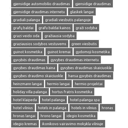
gjensidige automobilio draudimas
gjensidige draudimas
gjensidige draudimas internetu
glaskek langai
gradiali palanga
gradiali viesbutis palangoje
grafų baldai
grafu baldai kainos
graži sodyba
grazi veido oda
gražiausia sodyba
graziausios sodybos vestuvems
green viesbutis
guinot kosmetika
guinot kremai
gydomoji kosmetika
gyvybės draudimas
gyvybes draudimas internetu
gyvybes draudimas kaina
gyvybes draudimas skaiciuokle
gyvybes draudimo skaiciuokle
hansa gyvybės draudimas
heinzmann langai
hermio langai
hermio projektai
holiday villa palanga
hortus fratris kosmetika
hotel klaipeda
hotel palanga
hotel palanga spa
hotel vilnius
hotels in palanga
hotels in vilnius
hronas
hronas langai
hrono langai
idegio kosmetika
idegio kremas
ikonikovo vairavimo mokykla vilniuje