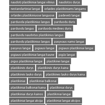
naudoti plastikiniai langai vilnius
naudotos durys
nestandartiniai langai
orlaides plastikiniams langams
orlaides plastikiniuose languose
padeveti langai
parduoda plastikinius langus
parduodu duris
parduodu langus
parduodu medines duris
parduodu naudotus plastikinius langus
parduodu plastikinius langus
pasyvaus namo langai
pasyvus langai
pigiausi langai
pigiausi plastikiniai langai
pigiausi plastikiniai langai kaune
pigūs langai
pigus plastikiniai langai
plastikinei langai
plastikinės durys
plastikinės durys kaina
plastikinės lauko durys
plastikines lauko durys kaina
plastikiniai
plastikiniai balkonai
plastikiniai balkonai kaina
plastikiniai durys
plastikiniai durys kainos
plastikiniai langai
plastikiniai langai akcija
plastikiniai langai akcijos