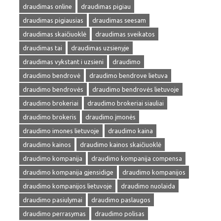
draudimas online
draudimas pigiau
draudimas pigiausias
draudimas seesam
draudimas skaičiuoklė
draudimas sveikatos
draudimas tai
draudimas uzsienyje
draudimas vykstant i uzsieni
draudimo
draudimo bendrovė
draudimo bendrove lietuva
draudimo bendrovės
draudimo bendrovės lietuvoje
draudimo brokeriai
draudimo brokeriai siauliai
draudimo brokeris
draudimo įmonės
draudimo imones lietuvoje
draudimo kaina
draudimo kainos
draudimo kainos skaičiuoklė
draudimo kompanija
draudimo kompanija compensa
draudimo kompanija gjensidige
draudimo kompanijos
draudimo kompanijos lietuvoje
draudimo nuolaida
draudimo pasiulymai
draudimo paslaugos
draudimo perrasymas
draudimo polisas