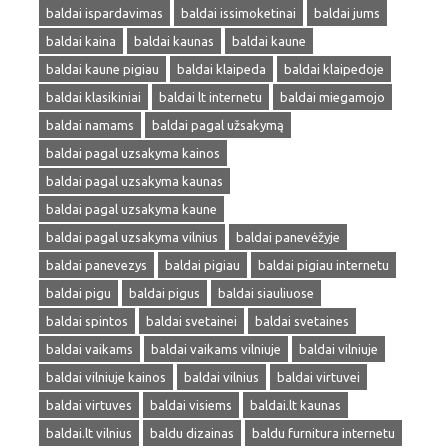
baldai ispardavimas
baldai issimoketinai
baldai jums
baldai kaina
baldai kaunas
baldai kaune
baldai kaune pigiau
baldai klaipeda
baldai klaipedoje
baldai klasikiniai
baldai lt internetu
baldai miegamojo
baldai namams
baldai pagal užsakymą
baldai pagal uzsakyma kainos
baldai pagal uzsakyma kaunas
baldai pagal uzsakyma kaune
baldai pagal uzsakyma vilnius
baldai panevėžyje
baldai panevezys
baldai pigiau
baldai pigiau internetu
baldai pigu
baldai pigus
baldai siauliuose
baldai spintos
baldai svetainei
baldai svetaines
baldai vaikams
baldai vaikams vilniuje
baldai vilniuje
baldai vilniuje kainos
baldai vilnius
baldai virtuvei
baldai virtuves
baldai visiems
baldai.lt kaunas
baldai.lt vilnius
baldu dizainas
baldu furnitura internetu