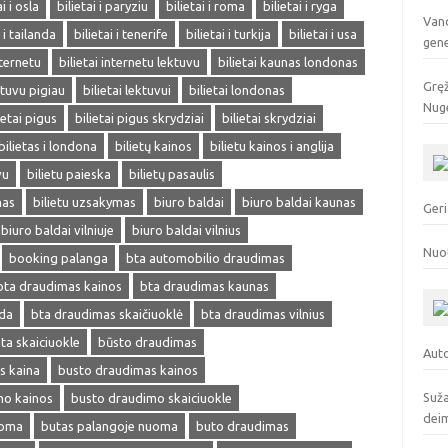
ai i osla
bilietai i paryziu
bilietai i roma
bilietai i ryga
Vand
i i tailanda
bilietai i tenerife
bilietai i turkija
bilietai i usa
gen
nternetu
bilietai internetu lektuvu
bilietai kaunas londonas
Gręž
ektuvu pigiau
bilietai lektuvui
bilietai londonas
Nuge
ietai pigus
bilietai pigus skrydziai
bilietai skrydziai
bilietas i londona
bilietų kainos
bilietu kainos i anglija
vu
bilietu paieska
bilietų pasaulis
mas
bilietu uzsakymas
biuro baldai
biuro baldai kaunas
Geri
biuro baldai vilniuje
biuro baldai vilnius
Nuo
booking palanga
bta automobilio draudimas
bta draudimas kainos
bta draudimas kaunas
eda
bta draudimas skaičiuoklė
bta draudimas vilnius
ta skaiciuokle
būsto draudimas
Auto
s kaina
busto draudimas kainos
Suža
mo kainos
busto draudimo skaiciuokle
deim
uoma
butas palangoje nuoma
buto draudimas