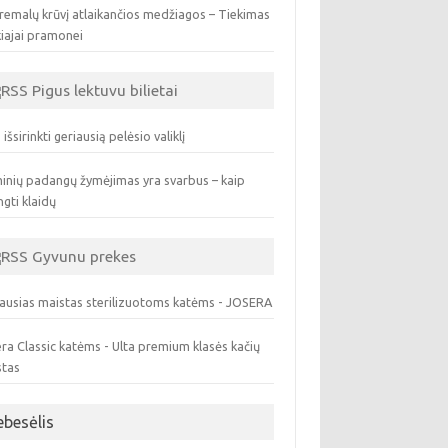
remalų krūvį atlaikančios medžiagos – Tiekimas
iajai pramonei
Pigus lektuvu bilietai
 išsirinkti geriausią pelėsio valiklį
inių padangų žymėjimas yra svarbus – kaip
ngti klaidų
Gyvunu prekes
ausias maistas sterilizuotoms katėms - JOSERA
ra Classic katėms - Ulta premium klasės kačių
stas
ebesėlis