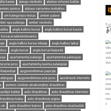
ykla kaune
alanga viesbutis
alantas virtuves baldai
ieninės spintos
alytaus vairavimo mokyklos
am kategorijos testas
amber palace
ber spa palanga
amber viesbutis
matika
anglu kalbos kursai
anglu kalbos kursai kaune
s kursai pradedantiesiems
oje
anglu kalbos kursai vilniuje
anglu kalbos laikai
okos
anglu kursai
anglu kursai klaipeda
cija
apartamentai palanga
apartamentai palangoje
ai prie juros
apartamentų nuoma palangoje
klaipedoje
apgyvendinimas pajuryje
palangoje
apgyvendinimas prie juros
apsidrausk internetu
a
asmens civilinės atsakomybės draudimas
audėjo baldai
auto draudimas
auto draudimas internetu
draudimas kaina
auto draudimas pigiau
s uk
auto draudimo kainos
auto draudimo skaičiuoklė