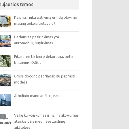
aujausios temos:
Kaip išsirinkti patikimą grindų plovimo
mašinų tiekėją Lietuvoje?
Geriausias pasirinkimas yra
automobilių supirkimas
Fikusai ne tik biuro dekoracija, bet ir
botaninis iššūkis
Cross docking pagrindai: du paprasti
modeliai
Atbulinio osmoso filtrų nauda
Vaikų kūrybiškumas ir fizinis aktyvumas
atsiskleidžia medinėse žaidimų
aikštelėse