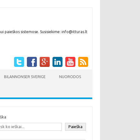
i paieškos sistemose. Susisiekime: info@itturas.lt
BILANNONSER SVERIGE
NUORODOS
eška
Paieška