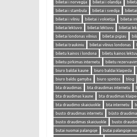
bilietai i norvegija
bilietai i olandija
biliet
bilietai i stambula
bilietai i svedija
bilieta
bilietai i vilniu
bilietai i vokietija
bilietai i
bilietai lektuvo
bilietai lėktuvu
bilietai l
bilietai londonas vilnius
bilietai pigiau
bil
bilietai traukiniu
bilietai vilnius londonas
bilietu kainos i londona
bilietu kainos lektu
bilietu pirkimas internetu
bilietu rezervavi
biuro baldai kaune
biuro baldai klaipeda
biuro baldu gamyba
biuro spintos
blog
bta draudimas
bta draudimas internetu
bta draudimas kaune
bta draudimas klaip
bta draudimo skaiciuokle
bta internetu
b
busto draudimas internetu
būsto draudima
busto draudimas skaiciuokle
busto draudi
butai nuomai palangoje
butai palangoje n