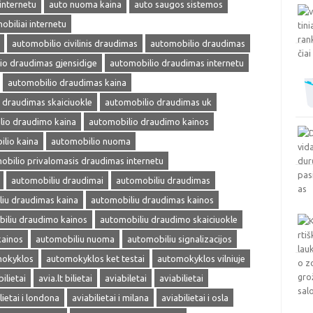
internetu
auto nuoma kaina
auto saugos sistemos
obiliai internetu
automobilio civilinis draudimas
automobilio draudimas
io draudimas gjensidige
automobilio draudimas internetu
automobilio draudimas kaina
 draudimas skaiciuokle
automobilio draudimas uk
lio draudimo kaina
automobilio draudimo kainos
lio kaina
automobilio nuoma
obilio privalomasis draudimas internetu
automobiliu draudimai
automobiliu draudimas
iu draudimas kaina
automobiliu draudimas kainos
iliu draudimo kainos
automobiliu draudimo skaiciuokle
kainos
automobiliu nuoma
automobiliu signalizacijos
okyklos
automokyklos ket testai
automokyklos vilniuje
bilietai
avia.lt bilietai
aviabiletai
aviabilietai
lietai i londona
aviabilietai i milana
aviabilietai i osla