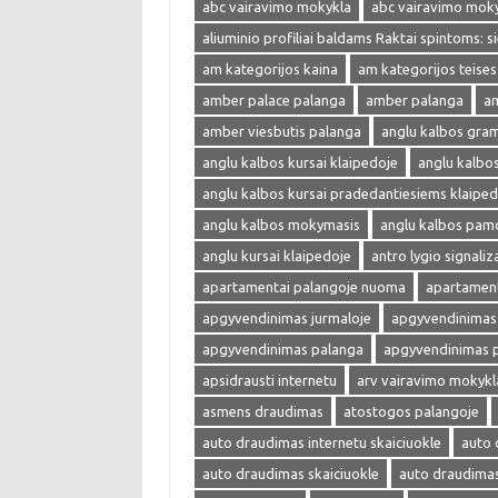
abc vairavimo mokykla
abc vairavimo mok
aliuminio profiliai baldams Raktai spintoms: s
am kategorijos kaina
am kategorijos teises
amber palace palanga
amber palanga
am
amber viesbutis palanga
anglu kalbos gra
anglu kalbos kursai klaipedoje
anglu kalbo
anglu kalbos kursai pradedantiesiems klaiped
anglu kalbos mokymasis
anglu kalbos pam
anglu kursai klaipedoje
antro lygio signaliza
apartamentai palangoje nuoma
apartament
apgyvendinimas jurmaloje
apgyvendinimas 
apgyvendinimas palanga
apgyvendinimas 
apsidrausti internetu
arv vairavimo mokykl
asmens draudimas
atostogos palangoje
auto draudimas internetu skaiciuokle
auto 
auto draudimas skaiciuokle
auto draudima