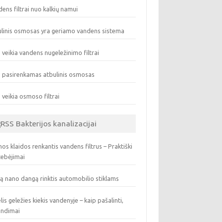
ens filtrai nuo kalkių namui
linis osmosas yra geriamo vandens sistema
 veikia vandens nugeležinimo filtrai
 pasirenkamas atbulinis osmosas
 veikia osmoso filtrai
Bakterijos kanalizacijai
os klaidos renkantis vandens filtrus – Praktiški
tebėjimai
ą nano dangą rinktis automobilio stiklams
lis geležies kiekis vandenyje – kaip pašalinti,
endimai