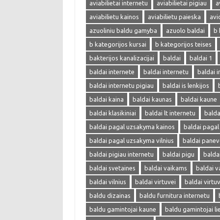
aviabilietai internetu
aviabilietai pigiau
a
aviabilietu kainos
aviabilietu paieska
avi
azuoliniu baldu gamyba
azuolo baldai
b 
b kategorijos kursai
b kategorijos teises
bakterijos kanalizacijai
baldai
baldai 1
baldai internete
baldai internetu
baldai i
baldai internetu pigiau
baldai is lenkijos
baldai kaina
baldai kaunas
baldai kaune
baldai klasikiniai
baldai lt internetu
bald
baldai pagal uzsakyma kainos
baldai paga
baldai pagal uzsakyma vilnius
baldai panev
baldai pigiau internetu
baldai pigu
balda
baldai svetaines
baldai vaikams
baldai v
baldai vilnius
baldai virtuvei
baldai virtu
baldu dizainas
baldu furnitura internetu
baldu gamintojai kaune
baldu gamintojai li