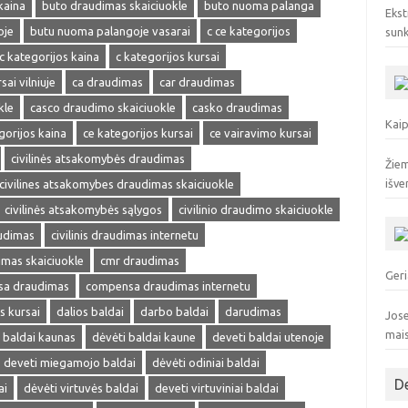
kaina
buto draudimas skaiciuokle
buto nuoma palanga
Ekst
oje
butu nuoma palangoje vasarai
c ce kategorijos
sunk
c kategorijos kaina
c kategorijos kursai
sai vilniuje
ca draudimas
car draudimas
kle
casco draudimo skaiciuokle
casko draudimas
Kaip
gorijos kaina
ce kategorijos kursai
ce vairavimo kursai
civilinės atsakomybės draudimas
Žiem
išve
civilines atsakomybes draudimas skaiciuokle
civilinės atsakomybės sąlygos
civilinio draudimo skaiciuokle
audimas
civilinis draudimas internetu
dimas skaiciuokle
cmr draudimas
Geri
a draudimas
compensa draudimas internetu
s kursai
dalios baldai
darbo baldai
darudimas
Jose
mai
 baldai kaunas
dėvėti baldai kaune
deveti baldai utenoje
deveti miegamojo baldai
dėvėti odiniai baldai
D
ai
dėvėti virtuvės baldai
deveti virtuviniai baldai