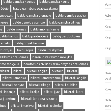
baldų gamyba kaunas
baldų gamyba kaune
Vand
pėdoje
baldu gamyba pagal uzsakyma
anevezys
baldu gamyba plungeje
baldu gamyba siauliai
Atbu
siuose
baldu gamyba utenoje
baldų gamyba vilniuje
Kaip
es
baldu imones
baldu imones kaune
baldu kainos
baldų parduotuvė
baldų parduotuvės
Kaip
ternetu
baldų projektavimas
Kaip
ktuotojas
baldu rojus
baldu uzsakymas
altikums draudimas
bareikio vairavimo mokykla
avimo mokykla
bendrosios civilinės atsakomybės draudimas
bileitai
biletai
biletai i anglija
biletailt
bilietai
Dažn
bilietai i amerika
bilietai i amsterdama
bilietai i anglija
pas
bilietai i berlyna
bilietai i cikaga
bilietai i dublina
Koki
ai i ispanija
bilietai i italija
bilietai į jav
bilietai i kipra
tai į londoną
bilietai i londona is kauno
Dide
spr
pigus
bilietai i maskva
bilietai i niujorka