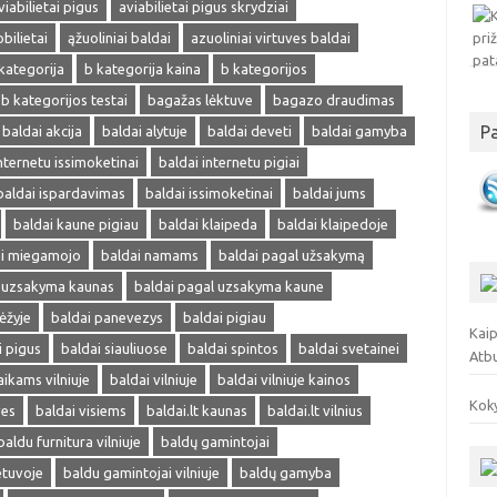
viabilietai pigus
aviabilietai pigus skrydziai
obilietai
ąžuoliniai baldai
azuoliniai virtuves baldai
kategorija
b kategorija kaina
b kategorijos
b kategorijos testai
bagažas lėktuve
bagazo draudimas
P
baldai akcija
baldai alytuje
baldai deveti
baldai gamyba
nternetu issimoketinai
baldai internetu pigiai
baldai ispardavimas
baldai issimoketinai
baldai jums
baldai kaune pigiau
baldai klaipeda
baldai klaipedoje
ai miegamojo
baldai namams
baldai pagal užsakymą
l uzsakyma kaunas
baldai pagal uzsakyma kaune
ėžyje
baldai panevezys
baldai pigiau
Kaip
i pigus
baldai siauliuose
baldai spintos
baldai svetainei
Atb
aikams vilniuje
baldai vilniuje
baldai vilniuje kainos
Koky
ves
baldai visiems
baldai.lt kaunas
baldai.lt vilnius
baldu furnitura vilniuje
baldų gamintojai
etuvoje
baldu gamintojai vilniuje
baldų gamyba