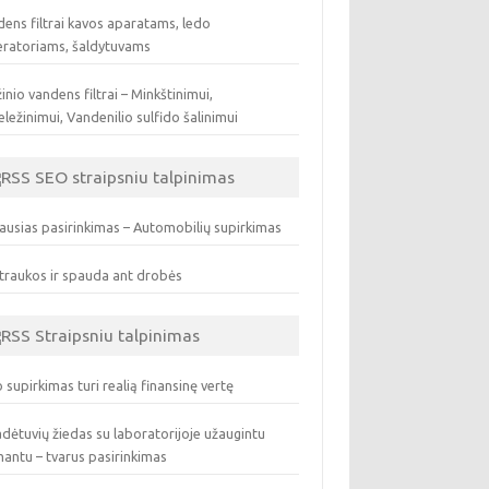
ens filtrai kavos aparatams, ledo
eratoriams, šaldytuvams
inio vandens filtrai – Minkštinimui,
ležinimui, Vandenilio sulfido šalinimui
SEO straipsniu talpinimas
ausias pasirinkimas – Automobilių supirkimas
traukos ir spauda ant drobės
Straipsniu talpinimas
 supirkimas turi realią finansinę vertę
dėtuvių žiedas su laboratorijoje užaugintu
antu – tvarus pasirinkimas