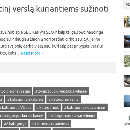
N
inį verslą kuriantiems sužinoti
sužinoti apie SEO Kas yra SEO ir kaip tai gali būti naudinga
au ir daugiau žmonių nori pradėti dirbti sau, t.y., jei ne
urti svajonių darbo vietą sau, kuri taip pat prilygsta verslui,
nt to, koks…
Read More »
 lygio signalizacija
3 zvaigzduciu viesbutis vilniuje
ja
a kategorija eksternu
a kategorija kaina
a kategorija Vilnius
a kategorijos
a kategorijos egzaminas
a kategorijos kursai kaune
a kategorijos kursai Vilniuje
a2 kategorija
ab lietuvos draudimas