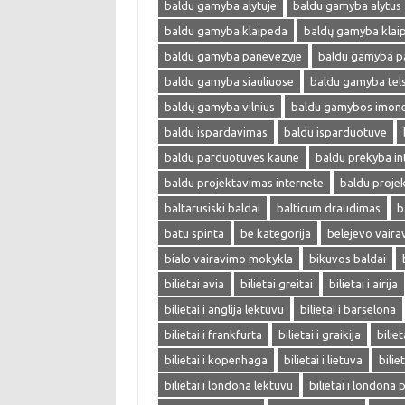
baldu gamyba alytuje
baldu gamyba alytus
baldu gamyba klaipeda
baldų gamyba klai
baldu gamyba panevezyje
baldu gamyba p
baldu gamyba siauliuose
baldu gamyba tel
baldų gamyba vilnius
baldu gamybos imon
baldu ispardavimas
baldu isparduotuve
baldu parduotuves kaune
baldu prekyba in
baldu projektavimas internete
baldu proje
baltarusiski baldai
balticum draudimas
b
batu spinta
be kategorija
belejevo vair
bialo vairavimo mokykla
bikuvos baldai
bilietai avia
bilietai greitai
bilietai i airija
bilietai i anglija lektuvu
bilietai i barselona
bilietai i frankfurta
bilietai i graikija
biliet
bilietai i kopenhaga
bilietai i lietuva
bilie
bilietai i londona lektuvu
bilietai i londona 