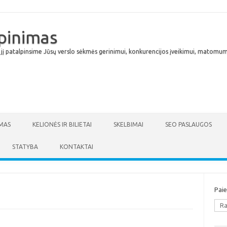
lpinimas
 jį patalpinsime Jūsų verslo sėkmės gerinimui, konkurencijos įveikimui, matomumu
Skip to content
MAS
KELIONĖS IR BILIETAI
SKELBIMAI
SEO PASLAUGOS
STATYBA
KONTAKTAI
Pai