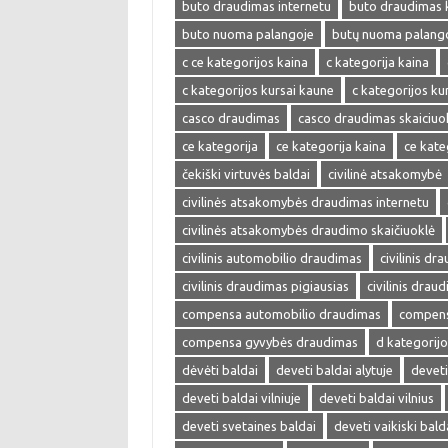
buto draudimas internetu
buto draudimas 
buto nuoma palangoje
butų nuoma palang
c ce kategorijos kaina
c kategorija kaina
c kategorijos kursai kaune
c kategorijos kur
casco draudimas
casco draudimas skaiciuo
ce kategorija
ce kategorija kaina
ce kate
čekiški virtuvės baldai
civilinė atsakomybė
civilinės atsakomybės draudimas internetu
civilinės atsakomybės draudimo skaičiuoklė
civilinis automobilio draudimas
civilinis dr
civilinis draudimas pigiausias
civilinis drau
compensa automobilio draudimas
compens
compensa gyvybės draudimas
d kategorijo
dėvėti baldai
deveti baldai alytuje
deveti
deveti baldai vilniuje
deveti baldai vilnius
deveti svetaines baldai
deveti vaikiski bald