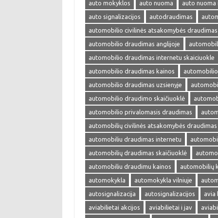
auto mokyklos
auto nuoma
auto nuoma 
auto signalizacijos
autodraudimas
autom
automobilio civilinės atsakomybės draudimas
automobilio draudimas anglijoje
automobil
automobilio draudimas internetu skaiciuokle
automobilio draudimas kainos
automobilio
automobilio draudimas uzsienyje
automobi
automobilio draudimo skaičiuoklė
automobi
automobilio privalomasis draudimas
autom
automobilių civilinės atsakomybės draudimas
automobiliu draudimas internetu
automobil
automobilių draudimas skaičiuoklė
automob
automobiliu draudimu kainos
automobilių 
automokykla
automokykla vilniuje
autom
autosignalizacija
autosignalizacijos
avia 
aviabilietai akcijos
aviabilietai i jav
aviabi