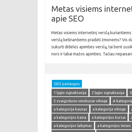
Metas visiems internet
apie SEO
Metas visiems internetinį verslą kuriantiems 
verslą ketinantiems pradėti žmonėms? Vis daugi
sukurti didelės apimties verslą, tai bent susik
nors ir labai mažos apimties. Tačiau nepaisa
SEO paslaugos
1 lygio signalizacija
2 lygio signalizacija
3
5 zvaigzduciu viesbuciai vilniuje
A kategori
a kategorija kaunas
a kategorija vilniuje
a kategorijos kaina
a kategorijos kursai
a kategorijos laikymas
a kategorijos teises