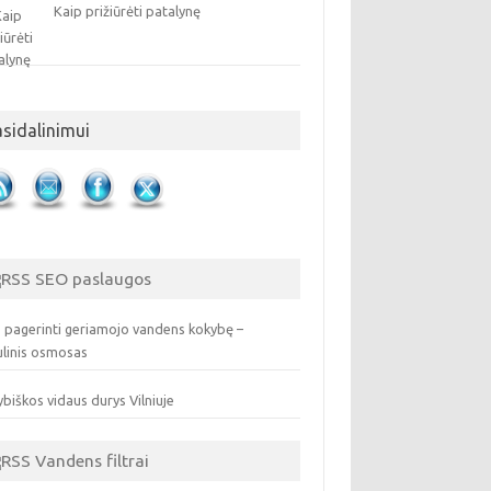
Kaip prižiūrėti patalynę
asidalinimui
SEO paslaugos
 pagerinti geriamojo vandens kokybę –
ulinis osmosas
biškos vidaus durys Vilniuje
Vandens filtrai