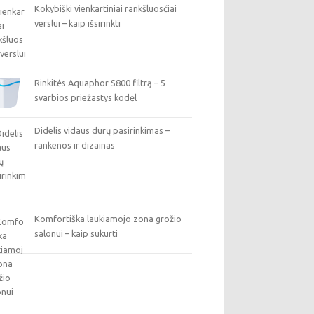
Kokybiški vienkartiniai rankšluosčiai
verslui – kaip išsirinkti
Rinkitės Aquaphor S800 filtrą – 5
svarbios priežastys kodėl
Didelis vidaus durų pasirinkimas –
rankenos ir dizainas
Komfortiška laukiamojo zona grožio
salonui – kaip sukurti