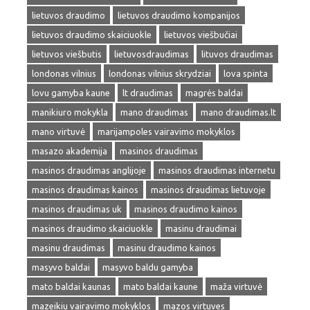
lietuvos draudimo
lietuvos draudimo kompanijos
lietuvos draudimo skaiciuokle
lietuvos viešbučiai
lietuvos viešbutis
lietuvosdraudimas
lituvos draudimas
londonas vilnius
londonas vilnius skrydziai
lova spinta
lovu gamyba kaune
lt draudimas
magrės baldai
manikiuro mokykla
mano draudimas
mano draudimas.lt
mano virtuvė
marijampoles vairavimo mokyklos
masazo akademija
masinos draudimas
masinos draudimas anglijoje
masinos draudimas internetu
masinos draudimas kainos
masinos draudimas lietuvoje
masinos draudimas uk
masinos draudimo kainos
masinos draudimo skaiciuokle
masinu draudimai
masinu draudimas
masinu draudimo kainos
masyvo baldai
masyvo baldu gamyba
mato baldai kaunas
mato baldai kaune
maža virtuvė
mazeikiu vairavimo mokyklos
mazos virtuves