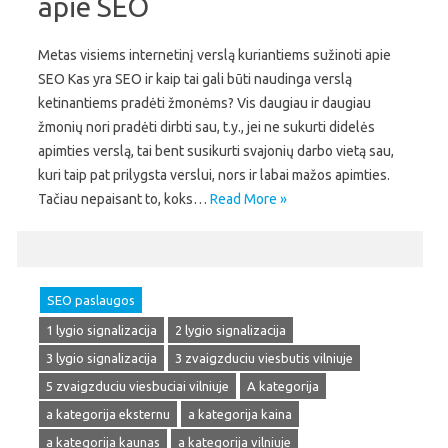
apie SEO
Metas visiems internetinį verslą kuriantiems sužinoti apie
SEO Kas yra SEO ir kaip tai gali būti naudinga verslą
ketinantiems pradėti žmonėms? Vis daugiau ir daugiau
žmonių nori pradėti dirbti sau, t.y., jei ne sukurti didelės
apimties verslą, tai bent susikurti svajonių darbo vietą sau,
kuri taip pat prilygsta verslui, nors ir labai mažos apimties.
Tačiau nepaisant to, koks…
Read More »
SEO paslaugos
1 lygio signalizacija
2 lygio signalizacija
3 lygio signalizacija
3 zvaigzduciu viesbutis vilniuje
5 zvaigzduciu viesbuciai vilniuje
A kategorija
a kategorija eksternu
a kategorija kaina
a kategorija kaunas
a kategorija vilniuje