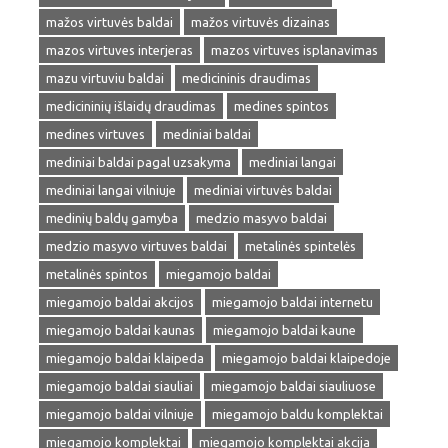
mažos virtuvės baldai
mažos virtuvės dizainas
mazos virtuves interjeras
mazos virtuves isplanavimas
mazu virtuviu baldai
medicininis draudimas
medicininių išlaidų draudimas
medines spintos
medines virtuves
mediniai baldai
mediniai baldai pagal uzsakyma
mediniai langai
mediniai langai vilniuje
mediniai virtuvės baldai
medinių baldų gamyba
medzio masyvo baldai
medzio masyvo virtuves baldai
metalinės spintelės
metalinės spintos
miegamojo baldai
miegamojo baldai akcijos
miegamojo baldai internetu
miegamojo baldai kaunas
miegamojo baldai kaune
miegamojo baldai klaipeda
miegamojo baldai klaipedoje
miegamojo baldai siauliai
miegamojo baldai siauliuose
miegamojo baldai vilniuje
miegamojo baldu komplektai
miegamojo komplektai
miegamojo komplektai akcija