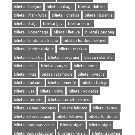
bilietai i berlyna
bilietai i cikaga
bilietai i dublina
bilietai i frankfurta
bilietai i graikija
bilietai i ispanija
bilietai i italija
bilietai į jav
bilietai i kipra
bilietai i kopenhaga
bilietai i lietuva
bilietai į londoną
bilietai i londona is kauno
bilietai i londona lektuvu
bilietai i londona pigus
bilietai i maskva
bilietai i niujorka
bilietai i norvegija
bilietai i olandija
bilietai i osla
bilietai i paryziu
bilietai i roma
bilietai i ryga
bilietai i stambula
bilietai i svedija
bilietai i tailanda
bilietai i tenerife
bilietai i turkija
bilietai i usa
bilietai i vilniu
bilietai i vokietija
bilietai internetu
bilietai internetu lektuvu
bilietai kaunas londonas
bilietai lektuvo
bilietai lėktuvu
bilietai lektuvu pigiau
bilietai lektuvui
bilietai londonas
bilietai londonas vilnius
bilietai pigiau
bilietai pigus
bilietai pigus skrydziai
bilietai skrydziai
bilietai traukiniu