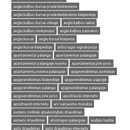
anglu kalbos kursai pradedantiesiems
anglu kalbos kursai pradedantiesiems klaipedoje
anglu kalbos kursai vilniuje
anglu kalbos laikai
anglu kalbos mokymasis
anglu kalbos pamokos
anglu kursai
anglu kursai klaipeda
anglu kursai klaipedoje
antro lygio signalizacija
apartamentai palanga
apartamentai palangoje
apartamentai palangoje nuoma
apartamentai prie juros
apartamentų nuoma palangoje
apgyvendinimas jurmaloje
apgyvendinimas klaipedoje
apgyvendinimas pajuryje
apgyvendinimas palanga
apgyvendinimas palangoje
apgyvendinimas prie juros
apsidrausk internetu
apsidrausti internetu
arv vairavimo mokykla
asmens civilinės atsakomybės draudimas
asmens draudimas
atostogos palangoje
audėjo baldai
auto draudimas
auto draudimas internetu