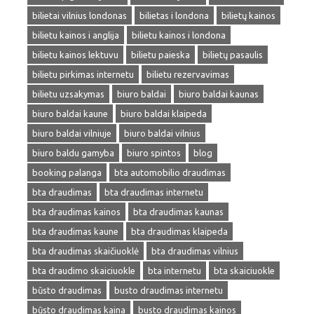
bilietai vilnius londonas
bilietas i londona
bilietų kainos
bilietu kainos i anglija
bilietu kainos i londona
bilietu kainos lektuvu
bilietu paieska
bilietų pasaulis
bilietu pirkimas internetu
bilietu rezervavimas
bilietu uzsakymas
biuro baldai
biuro baldai kaunas
biuro baldai kaune
biuro baldai klaipeda
biuro baldai vilniuje
biuro baldai vilnius
biuro baldu gamyba
biuro spintos
blog
booking palanga
bta automobilio draudimas
bta draudimas
bta draudimas internetu
bta draudimas kainos
bta draudimas kaunas
bta draudimas kaune
bta draudimas klaipeda
bta draudimas skaičiuoklė
bta draudimas vilnius
bta draudimo skaiciuokle
bta internetu
bta skaiciuokle
būsto draudimas
busto draudimas internetu
būsto draudimas kaina
busto draudimas kainos