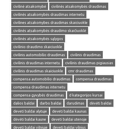
civilinė atsakomybė
civilinės atsakomybės draudimas
civilinės atsakomybės draudimas internetu
civilines atsakomybes draudimas skaiciuokle
civilinės atsakomybės draudimo skaičiuoklė
civilinės atsakomybės sąlygos
civilinio draudimo skaiciuokle
civilinis automobilio draudimas
civilinis draudimas
civilinis draudimas internetu
civilinis draudimas pigiausias
civilinis draudimas skaiciuokle
cmr draudimas
compensa automobilio draudimas
compensa draudimas
compensa draudimas internetu
compensa gyvybės draudimas
d kategorijos kursai
dalios baldai
darbo baldai
darudimas
dėvėti baldai
deveti baldai alytuje
deveti baldai kaunas
dėvėti baldai kaune
deveti baldai utenoje
deveti baldai vilniuje
deveti baldai vilnius