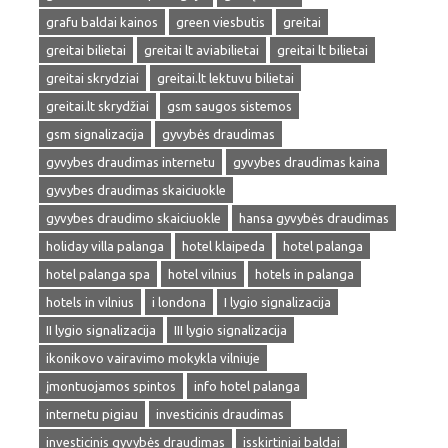
grafu baldai kainos
green viesbutis
greitai
greitai bilietai
greitai lt aviabilietai
greitai lt bilietai
greitai skrydziai
greitai.lt lektuvu bilietai
greitai.lt skrydžiai
gsm saugos sistemos
gsm signalizacija
gyvybės draudimas
gyvybes draudimas internetu
gyvybes draudimas kaina
gyvybes draudimas skaiciuokle
gyvybes draudimo skaiciuokle
hansa gyvybės draudimas
holiday villa palanga
hotel klaipeda
hotel palanga
hotel palanga spa
hotel vilnius
hotels in palanga
hotels in vilnius
i londona
I lygio signalizacija
II lygio signalizacija
III lygio signalizacija
ikonikovo vairavimo mokykla vilniuje
įmontuojamos spintos
info hotel palanga
internetu pigiau
investicinis draudimas
investicinis gyvybės draudimas
isskirtiniai baldai