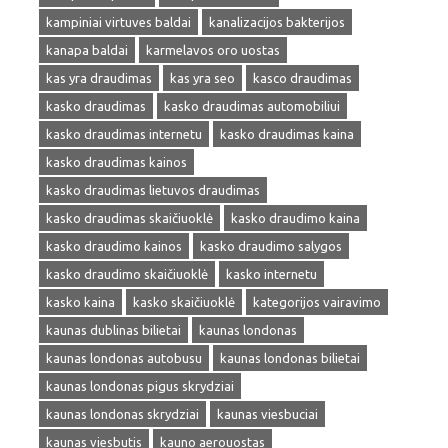
kampiniai virtuves baldai
kanalizacijos bakterijos
kanapa baldai
karmelavos oro uostas
kas yra draudimas
kas yra seo
kasco draudimas
kasko draudimas
kasko draudimas automobiliui
kasko draudimas internetu
kasko draudimas kaina
kasko draudimas kainos
kasko draudimas lietuvos draudimas
kasko draudimas skaičiuoklė
kasko draudimo kaina
kasko draudimo kainos
kasko draudimo salygos
kasko draudimo skaičiuoklė
kasko internetu
kasko kaina
kasko skaičiuoklė
kategorijos vairavimo
kaunas dublinas bilietai
kaunas londonas
kaunas londonas autobusu
kaunas londonas bilietai
kaunas londonas pigus skrydziai
kaunas londonas skrydziai
kaunas viesbuciai
kaunas viesbutis
kauno aerouostas