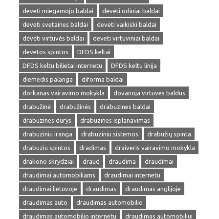
deveti miegamojo baldai
dėvėti odiniai baldai
deveti svetaines baldai
deveti vaikiski baldai
dėvėti virtuvės baldai
deveti virtuviniai baldai
devetos spintos
DFDS keltai
DFDS keltu bilietai internetu
DFDS keltu linija
diemedis palanga
diforma baldai
dorkanas vairavimo mokykla
dovanoja virtuves baldus
drabužinė
drabužinės
drabuzines baldai
drabuzines durys
drabuzines isplanavimas
drabuziniu iranga
drabuziniu sistemos
drabužių spinta
drabuziu spintos
dradimas
draiveris vairavimo mokykla
drakono skrydziai
draud
draudima
draudimai
draudimai automobiliams
draudimai internetu
draudimai lietuvoje
draudimas
draudimas anglijoje
draudimas auto
draudimas automobilio
draudimas automobilio internetu
draudimas automobiliui