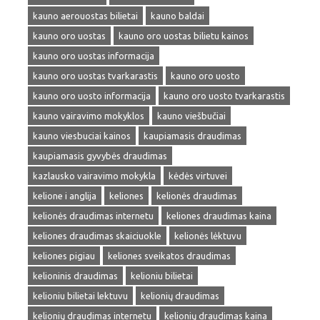
kauno aerouostas bilietai
kauno baldai
kauno oro uostas
kauno oro uostas bilietu kainos
kauno oro uostas informacija
kauno oro uostas tvarkarastis
kauno oro uosto
kauno oro uosto informacija
kauno oro uosto tvarkarastis
kauno vairavimo mokyklos
kauno viešbučiai
kauno viesbuciai kainos
kaupiamasis draudimas
kaupiamasis gyvybės draudimas
kazlausko vairavimo mokykla
kėdės virtuvei
kelione i anglija
keliones
kelionės draudimas
kelionės draudimas internetu
keliones draudimas kaina
keliones draudimas skaiciuokle
kelionės lėktuvu
keliones pigiau
keliones sveikatos draudimas
kelioninis draudimas
kelioniu bilietai
kelioniu bilietai lektuvu
kelionių draudimas
kelionių draudimas internetu
kelionių draudimas kaina