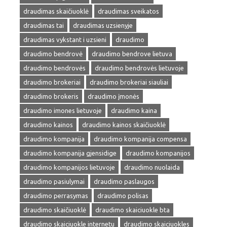
draudimas skaičiuoklė
draudimas sveikatos
draudimas tai
draudimas uzsienyje
draudimas vykstant i uzsieni
draudimo
draudimo bendrovė
draudimo bendrove lietuva
draudimo bendrovės
draudimo bendrovės lietuvoje
draudimo brokeriai
draudimo brokeriai siauliai
draudimo brokeris
draudimo įmonės
draudimo imones lietuvoje
draudimo kaina
draudimo kainos
draudimo kainos skaičiuoklė
draudimo kompanija
draudimo kompanija compensa
draudimo kompanija gjensidige
draudimo kompanijos
draudimo kompanijos lietuvoje
draudimo nuolaida
draudimo pasiulymai
draudimo paslaugos
draudimo perrasymas
draudimo polisas
draudimo skaičiuoklė
draudimo skaiciuokle bta
draudimo skaiciuokle internetu
draudimo skaiciuokles