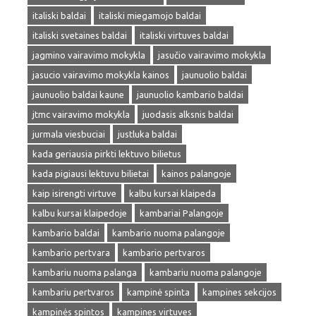
italiski baldai
italiski miegamojo baldai
italiski svetaines baldai
italiski virtuves baldai
jagmino vairavimo mokykla
jasučio vairavimo mokykla
jasucio vairavimo mokykla kainos
jaunuolio baldai
jaunuolio baldai kaune
jaunuolio kambario baldai
jtmc vairavimo mokykla
juodasis alksnis baldai
jurmala viesbuciai
justluka baldai
kada geriausia pirkti lektuvo bilietus
kada pigiausi lektuvu bilietai
kainos palangoje
kaip isirengti virtuve
kalbu kursai klaipeda
kalbu kursai klaipedoje
kambariai Palangoje
kambario baldai
kambario nuoma palangoje
kambario pertvara
kambario pertvaros
kambariu nuoma palanga
kambariu nuoma palangoje
kambariu pertvaros
kampinė spinta
kampines sekcijos
kampinės spintos
kampines virtuves