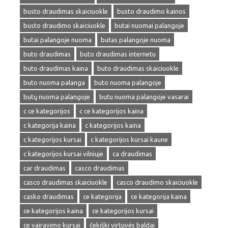
busto draudimas skaiciuokle
busto draudimo kainos
busto draudimo skaiciuokle
butai nuomai palangoje
butai palangoje nuoma
butas palangoje nuoma
buto draudimas
buto draudimas internetu
buto draudimas kaina
buto draudimas skaiciuokle
buto nuoma palanga
buto nuoma palangoje
butų nuoma palangoje
butu nuoma palangoje vasarai
c ce kategorijos
c ce kategorijos kaina
c kategorija kaina
c kategorijos kaina
c kategorijos kursai
c kategorijos kursai kaune
c kategorijos kursai vilniuje
ca draudimas
car draudimas
casco draudimas
casco draudimas skaiciuokle
casco draudimo skaiciuokle
casko draudimas
ce kategorija
ce kategorija kaina
ce kategorijos kaina
ce kategorijos kursai
ce vairavimo kursai
čekiški virtuvės baldai