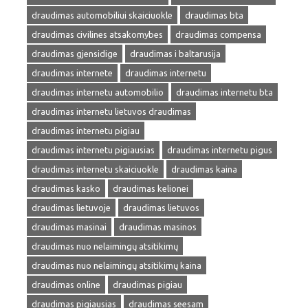
draudimas automobiliui skaiciuokle
draudimas bta
draudimas civilines atsakomybes
draudimas compensa
draudimas gjensidige
draudimas i baltarusija
draudimas internete
draudimas internetu
draudimas internetu automobilio
draudimas internetu bta
draudimas internetu lietuvos draudimas
draudimas internetu pigiau
draudimas internetu pigiausias
draudimas internetu pigus
draudimas internetu skaiciuokle
draudimas kaina
draudimas kasko
draudimas kelionei
draudimas lietuvoje
draudimas lietuvos
draudimas masinai
draudimas masinos
draudimas nuo nelaimingų atsitikimų
draudimas nuo nelaimingų atsitikimų kaina
draudimas online
draudimas pigiau
draudimas pigiausias
draudimas seesam