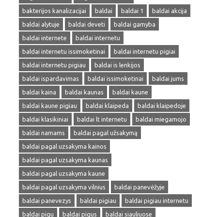
bakterijos kanalizacijai
baldai
baldai 1
baldai akcija
baldai alytuje
baldai deveti
baldai gamyba
baldai internete
baldai internetu
baldai internetu issimoketinai
baldai internetu pigiai
baldai internetu pigiau
baldai is lenkijos
baldai ispardavimas
baldai issimoketinai
baldai jums
baldai kaina
baldai kaunas
baldai kaune
baldai kaune pigiau
baldai klaipeda
baldai klaipedoje
baldai klasikiniai
baldai lt internetu
baldai miegamojo
baldai namams
baldai pagal užsakymą
baldai pagal uzsakyma kainos
baldai pagal uzsakyma kaunas
baldai pagal uzsakyma kaune
baldai pagal uzsakyma vilnius
baldai panevėžyje
baldai panevezys
baldai pigiau
baldai pigiau internetu
baldai pigu
baldai pigus
baldai siauliuose