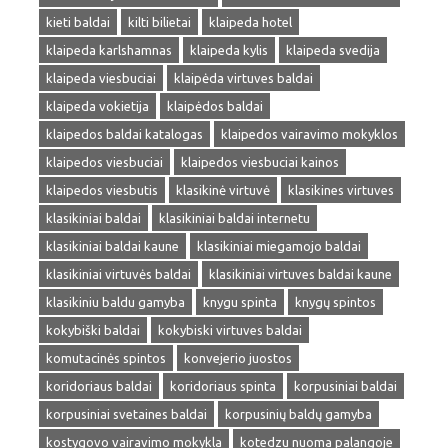
kieti baldai
kilti bilietai
klaipeda hotel
klaipeda karlshamnas
klaipeda kylis
klaipeda svedija
klaipeda viesbuciai
klaipėda virtuves baldai
klaipeda vokietija
klaipėdos baldai
klaipedos baldai katalogas
klaipedos vairavimo mokyklos
klaipedos viesbuciai
klaipedos viesbuciai kainos
klaipedos viesbutis
klasikinė virtuvė
klasikines virtuves
klasikiniai baldai
klasikiniai baldai internetu
klasikiniai baldai kaune
klasikiniai miegamojo baldai
klasikiniai virtuvės baldai
klasikiniai virtuves baldai kaune
klasikiniu baldu gamyba
knygu spinta
knygų spintos
kokybiški baldai
kokybiski virtuves baldai
komutacinės spintos
konvejerio juostos
koridoriaus baldai
koridoriaus spinta
korpusiniai baldai
korpusiniai svetaines baldai
korpusinių baldų gamyba
kostygovo vairavimo mokykla
kotedzu nuoma palangoje