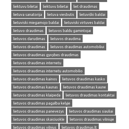
liektuvu biletai
liektuvu bilietai
liet draudimas
lietuva sanatorija
lietuva viesbutis
lietuviški baldai
lietuviski miegamojo baldai
lietuviski virtuves baldai
lietuvo draudimas
lietuvos baldu gamintojai
lietuvos darudimas
lietuvos draudima
lietuvos draudimas
lietuvos draudimas automobiliui
lietuvos draudimas gyvybes draudimas
lietuvos draudimas internetu
lietuvos draudimas internetu automobilio
lietuvos draudimas kainos
lietuvos draudimas kasko
lietuvos draudimas kaunas
lietuvos draudimas kaune
lietuvos draudimas klaipeda
lietuvos draudimas kontaktai
lietuvos draudimas pagalba kelyje
lietuvos draudimas panevezys
lietuvos draudimas siauliai
lietuvos draudimas skaiciuokle
lietuvos draudimas vilniuje
lietuvos draudimas vilnius
lietuvos draudimas.lt