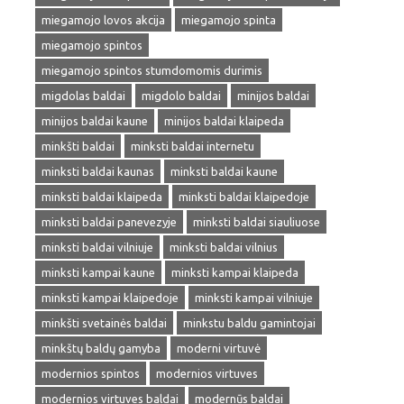
miegamojo lovos akcija
miegamojo spinta
miegamojo spintos
miegamojo spintos stumdomomis durimis
migdolas baldai
migdolo baldai
minijos baldai
minijos baldai kaune
minijos baldai klaipeda
minkšti baldai
minksti baldai internetu
minksti baldai kaunas
minksti baldai kaune
minksti baldai klaipeda
minksti baldai klaipedoje
minksti baldai panevezyje
minksti baldai siauliuose
minksti baldai vilniuje
minksti baldai vilnius
minksti kampai kaune
minksti kampai klaipeda
minksti kampai klaipedoje
minksti kampai vilniuje
minkšti svetainės baldai
minkstu baldu gamintojai
minkštų baldų gamyba
moderni virtuvė
modernios spintos
modernios virtuves
modernios virtuves baldai
modernūs baldai