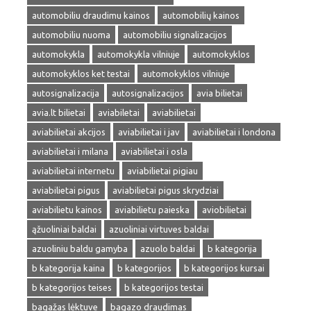
automobiliu draudimu kainos
automobilių kainos
automobiliu nuoma
automobiliu signalizacijos
automokykla
automokykla vilniuje
automokyklos
automokyklos ket testai
automokyklos vilniuje
autosignalizacija
autosignalizacijos
avia bilietai
avia.lt bilietai
aviabiletai
aviabilietai
aviabilietai akcijos
aviabilietai i jav
aviabilietai i londona
aviabilietai i milana
aviabilietai i osla
aviabilietai internetu
aviabilietai pigiau
aviabilietai pigus
aviabilietai pigus skrydziai
aviabilietu kainos
aviabilietu paieska
aviobilietai
ąžuoliniai baldai
azuoliniai virtuves baldai
azuoliniu baldu gamyba
azuolo baldai
b kategorija
b kategorija kaina
b kategorijos
b kategorijos kursai
b kategorijos teises
b kategorijos testai
bagažas lėktuve
bagazo draudimas