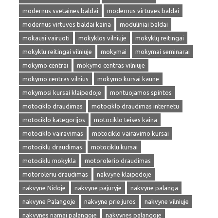
modernus svetaines baldai
modernus virtuves baldai
modernus virtuves baldai kaina
moduliniai baldai
mokausi vairuoti
mokyklos vilniuje
mokyklų reitingai
mokyklu reitingai vilniuje
mokymai
mokymai seminarai
mokymo centrai
mokymo centras vilniuje
mokymo centras vilnius
mokymo kursai kaune
mokymosi kursai klaipedoje
montuojamos spintos
motociklo draudimas
motociklo draudimas internetu
motociklo kategorijos
motociklo teises kaina
motociklo vairavimas
motociklo vairavimo kursai
motociklu draudimas
motociklu kursai
motociklu mokykla
motorolerio draudimas
motoroleriu draudimas
nakvyne klaipedoje
nakvyne Nidoje
nakvyne pajuryje
nakvyne palanga
nakvyne Palangoje
nakvyne prie juros
nakvyne vilniuje
nakvynes namai palangoje
nakvynes palangoje