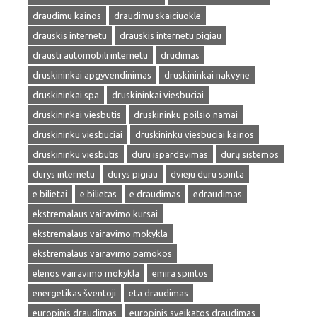
draudimu kainos
draudimu skaiciuokle
drauskis internetu
drauskis internetu pigiau
drausti automobili internetu
drudimas
druskininkai apgyvendinimas
druskininkai nakvyne
druskininkai spa
druskininkai viesbuciai
druskininkai viesbutis
druskininku poilsio namai
druskininku viesbuciai
druskininku viesbuciai kainos
druskininku viesbutis
duru ispardavimas
durų sistemos
durys internetu
durys pigiau
dvieju duru spinta
e bilietai
e bilietas
e draudimas
edraudimas
ekstremalaus vairavimo kursai
ekstremalaus vairavimo mokykla
ekstremalaus vairavimo pamokos
elenos vairavimo mokykla
emira spintos
energetikas šventoji
eta draudimas
europinis draudimas
europinis sveikatos draudimas