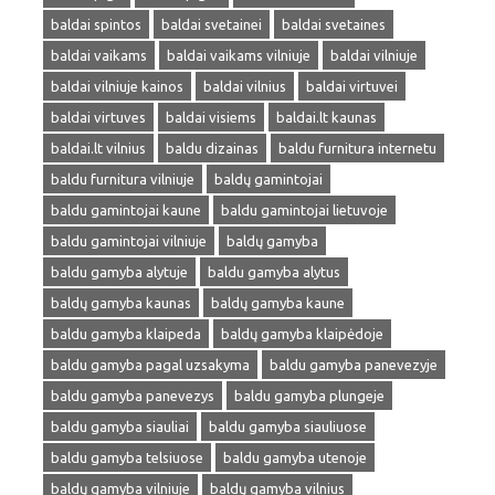
baldai spintos
baldai svetainei
baldai svetaines
baldai vaikams
baldai vaikams vilniuje
baldai vilniuje
baldai vilniuje kainos
baldai vilnius
baldai virtuvei
baldai virtuves
baldai visiems
baldai.lt kaunas
baldai.lt vilnius
baldu dizainas
baldu furnitura internetu
baldu furnitura vilniuje
baldų gamintojai
baldu gamintojai kaune
baldu gamintojai lietuvoje
baldu gamintojai vilniuje
baldų gamyba
baldu gamyba alytuje
baldu gamyba alytus
baldų gamyba kaunas
baldų gamyba kaune
baldu gamyba klaipeda
baldų gamyba klaipėdoje
baldu gamyba pagal uzsakyma
baldu gamyba panevezyje
baldu gamyba panevezys
baldu gamyba plungeje
baldu gamyba siauliai
baldu gamyba siauliuose
baldu gamyba telsiuose
baldu gamyba utenoje
baldų gamyba vilniuje
baldų gamyba vilnius