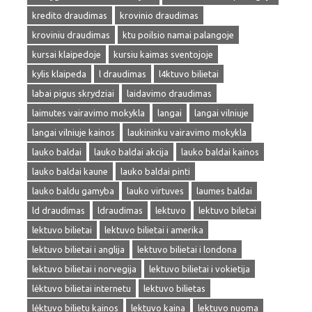
kredito draudimas
krovinio draudimas
kroviniu draudimas
ktu poilsio namai palangoje
kursai klaipedoje
kursiu kaimas sventojoje
kylis klaipeda
l draudimas
l4ktuvo bilietai
labai pigus skrydziai
laidavimo draudimas
laimutes vairavimo mokykla
langai
langai vilniuje
langai vilniuje kainos
laukininku vairavimo mokykla
lauko baldai
lauko baldai akcija
lauko baldai kainos
lauko baldai kaune
lauko baldai pinti
lauko baldu gamyba
lauko virtuves
laumes baldai
ld draudimas
ldraudimas
lektuvo
lektuvo biletai
lektuvo bilietai
lektuvo bilietai i amerika
lektuvo bilietai i anglija
lektuvo bilietai i londona
lektuvo bilietai i norvegija
lektuvo bilietai i vokietija
lėktuvo bilietai internetu
lektuvo bilietas
lėktuvo bilietu kainos
lektuvo kaina
lektuvo nuoma