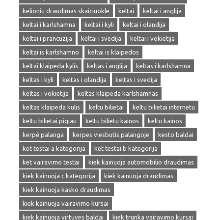
kelioniu draudimas skaiciuokle
keltai
keltai i anglija
keltai i karlshamna
keltai i kyli
keltai i olandija
keltai i prancuzija
keltai i svedija
keltai i vokietija
keltai is karlshamno
keltai is klaipedos
keltai klaipeda kylis
keltas i anglija
keltas i karlshamna
keltas i kyli
keltas i olandija
keltas i svedija
keltas i vokietija
keltas klaipeda karlshamnas
keltas klaipeda kulis
keltu bilietai
keltu bilietai internetu
keltu bilietai pigiau
keltu bilietu kainos
keltu kainos
kerpė palanga
kerpes viesbutis palangoje
kesto baldai
ket testai a kategorija
ket testai b kategorija
ket vairavimo testai
kiek kainuoja automobilio draudimas
kiek kainuoja c kategorija
kiek kainuoja draudimas
kiek kainuoja kasko draudimas
kiek kainuoja vairavimo kursai
kiek kainuoja virtuves baldai
kiek trunka vairavimo kursai