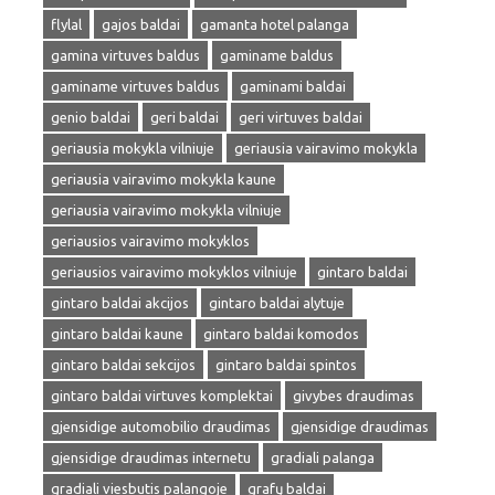
flylal
gajos baldai
gamanta hotel palanga
gamina virtuves baldus
gaminame baldus
gaminame virtuves baldus
gaminami baldai
genio baldai
geri baldai
geri virtuves baldai
geriausia mokykla vilniuje
geriausia vairavimo mokykla
geriausia vairavimo mokykla kaune
geriausia vairavimo mokykla vilniuje
geriausios vairavimo mokyklos
geriausios vairavimo mokyklos vilniuje
gintaro baldai
gintaro baldai akcijos
gintaro baldai alytuje
gintaro baldai kaune
gintaro baldai komodos
gintaro baldai sekcijos
gintaro baldai spintos
gintaro baldai virtuves komplektai
givybes draudimas
gjensidige automobilio draudimas
gjensidige draudimas
gjensidige draudimas internetu
gradiali palanga
gradiali viesbutis palangoje
grafų baldai