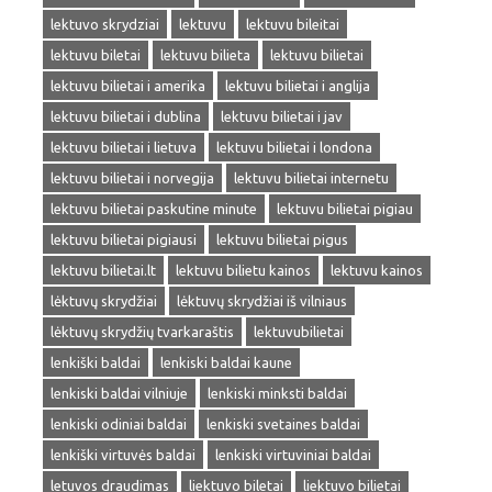
lektuvo skrydziai
lektuvu
lektuvu bileitai
lektuvu biletai
lektuvu bilieta
lektuvu bilietai
lektuvu bilietai i amerika
lektuvu bilietai i anglija
lektuvu bilietai i dublina
lektuvu bilietai i jav
lektuvu bilietai i lietuva
lektuvu bilietai i londona
lektuvu bilietai i norvegija
lektuvu bilietai internetu
lektuvu bilietai paskutine minute
lektuvu bilietai pigiau
lektuvu bilietai pigiausi
lektuvu bilietai pigus
lektuvu bilietai.lt
lektuvu bilietu kainos
lektuvu kainos
lėktuvų skrydžiai
lėktuvų skrydžiai iš vilniaus
lėktuvų skrydžių tvarkaraštis
lektuvubilietai
lenkiški baldai
lenkiski baldai kaune
lenkiski baldai vilniuje
lenkiski minksti baldai
lenkiski odiniai baldai
lenkiski svetaines baldai
lenkiški virtuvės baldai
lenkiski virtuviniai baldai
letuvos draudimas
liektuvo biletai
liektuvo bilietai