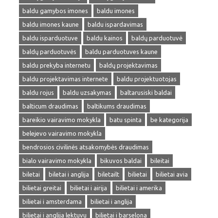
baldu gamybos imones
baldu imones
baldu imones kaune
baldu ispardavimas
baldu isparduotuve
baldu kainos
baldų parduotuvė
baldų parduotuvės
baldu parduotuves kaune
baldu prekyba internetu
baldų projektavimas
baldu projektavimas internete
baldu projektuotojas
baldu rojus
baldu uzsakymas
baltarusiski baldai
balticum draudimas
baltikums draudimas
bareikio vairavimo mokykla
batu spinta
be kategorija
belejevo vairavimo mokykla
bendrosios civilinės atsakomybės draudimas
bialo vairavimo mokykla
bikuvos baldai
bileitai
biletai
biletai i anglija
biletailt
bilietai
bilietai avia
bilietai greitai
bilietai i airija
bilietai i amerika
bilietai i amsterdama
bilietai i anglija
bilietai i anglija lektuvu
bilietai i barselona