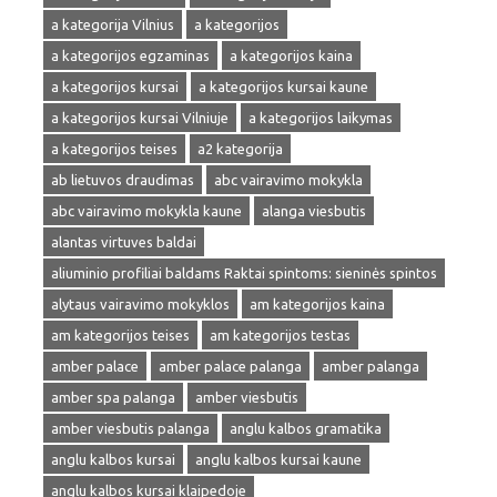
a kategorija Vilnius
a kategorijos
a kategorijos egzaminas
a kategorijos kaina
a kategorijos kursai
a kategorijos kursai kaune
a kategorijos kursai Vilniuje
a kategorijos laikymas
a kategorijos teises
a2 kategorija
ab lietuvos draudimas
abc vairavimo mokykla
abc vairavimo mokykla kaune
alanga viesbutis
alantas virtuves baldai
aliuminio profiliai baldams Raktai spintoms: sieninės spintos
alytaus vairavimo mokyklos
am kategorijos kaina
am kategorijos teises
am kategorijos testas
amber palace
amber palace palanga
amber palanga
amber spa palanga
amber viesbutis
amber viesbutis palanga
anglu kalbos gramatika
anglu kalbos kursai
anglu kalbos kursai kaune
anglu kalbos kursai klaipedoje