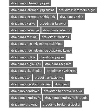
draudimas internetu pigiau
draudimas internetu pigiausias
draudimas internetu pigus
draudimas internetu skaiciuokle
draudimas kaina
draudimas kasko
draudimas kelionei
draudimas lietuvoje
draudimas lietuvos
draudimas masinai
draudimas masinos
draudimas nuo nelaimingų atsitikimų
draudimas nuo nelaimingų atsitikimų kaina
draudimas online
draudimas pigiau
draudimas pigiausias
draudimas seesam
draudimas skaičiuoklė
draudimas sveikatos
draudimas tai
draudimas uzsienyje
draudimas vykstant i uzsieni
draudimo
draudimo bendrovė
draudimo bendrove lietuva
draudimo bendrovės
draudimo bendrovės lietuvoje
draudimo brokeriai
draudimo brokeriai siauliai