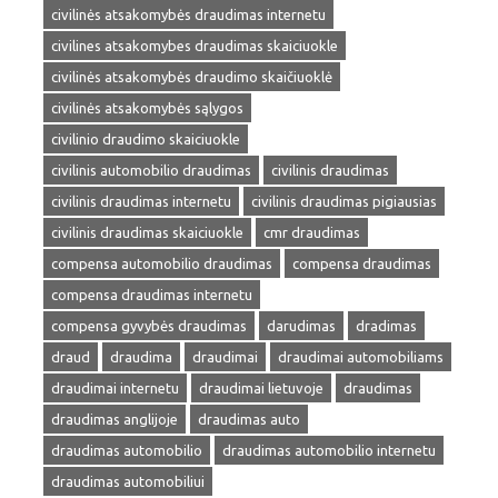
civilinės atsakomybės draudimas internetu
civilines atsakomybes draudimas skaiciuokle
civilinės atsakomybės draudimo skaičiuoklė
civilinės atsakomybės sąlygos
civilinio draudimo skaiciuokle
civilinis automobilio draudimas
civilinis draudimas
civilinis draudimas internetu
civilinis draudimas pigiausias
civilinis draudimas skaiciuokle
cmr draudimas
compensa automobilio draudimas
compensa draudimas
compensa draudimas internetu
compensa gyvybės draudimas
darudimas
dradimas
draud
draudima
draudimai
draudimai automobiliams
draudimai internetu
draudimai lietuvoje
draudimas
draudimas anglijoje
draudimas auto
draudimas automobilio
draudimas automobilio internetu
draudimas automobiliui