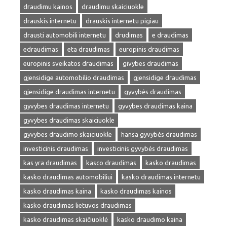
draudimu kainos
draudimu skaiciuokle
drauskis internetu
drauskis internetu pigiau
drausti automobili internetu
drudimas
e draudimas
edraudimas
eta draudimas
europinis draudimas
europinis sveikatos draudimas
givybes draudimas
gjensidige automobilio draudimas
gjensidige draudimas
gjensidige draudimas internetu
gyvybės draudimas
gyvybes draudimas internetu
gyvybes draudimas kaina
gyvybes draudimas skaiciuokle
gyvybes draudimo skaiciuokle
hansa gyvybės draudimas
investicinis draudimas
investicinis gyvybės draudimas
kas yra draudimas
kasco draudimas
kasko draudimas
kasko draudimas automobiliui
kasko draudimas internetu
kasko draudimas kaina
kasko draudimas kainos
kasko draudimas lietuvos draudimas
kasko draudimas skaičiuoklė
kasko draudimo kaina