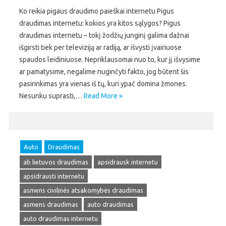
Ko reikia pigaus draudimo paieškai internetu Pigus
draudimas internetu: kokios yra kitos sąlygos? Pigus
draudimas internetu – tokį žodžių junginį galima dažnai
išgirsti tiek per televiziją ar radiją, ar išvysti įvairiuose
spaudos leidiniuose. Nepriklausomai nuo to, kur jį išvysime
ar pamatysime, negalime nuginčyti fakto, jog būtent šis
pasirinkimas yra vienas iš tų, kuri ypač domina žmones.
Nesunku suprasti,…
Read More »
Auto
Draudimas
ab lietuvos draudimas
apsidrausk internetu
apsidrausti internetu
asmens civilinės atsakomybės draudimas
asmens draudimas
auto draudimas
auto draudimas internetu