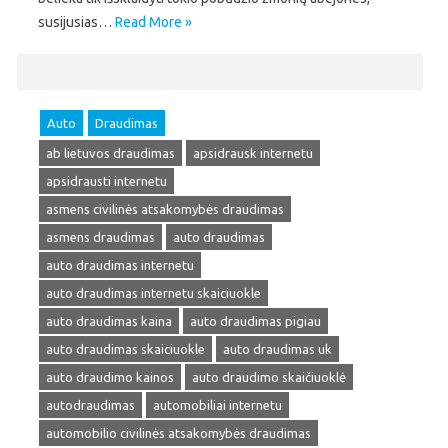
susijusias…
Read More »
Auto
Draudimas
ab lietuvos draudimas
apsidrausk internetu
apsidrausti internetu
asmens civilinės atsakomybės draudimas
asmens draudimas
auto draudimas
auto draudimas internetu
auto draudimas internetu skaiciuokle
auto draudimas kaina
auto draudimas pigiau
auto draudimas skaiciuokle
auto draudimas uk
auto draudimo kainos
auto draudimo skaičiuoklė
autodraudimas
automobiliai internetu
automobilio civilinės atsakomybės draudimas