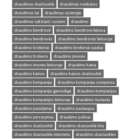
draudimas skaičiuoklė
draudimas sveikatos
draudimas tai
draudimas uzsienyje
draudimas vykstant i uzsieni
draudimo
draudimo bendrovė
draudimo bendrove lietuva
draudimo bendrovės
draudimo bendrovės lietuvoje
draudimo brokeriai
draudimo brokeriai siauliai
draudimo brokeris
draudimo įmonės
draudimo imones lietuvoje
draudimo kaina
draudimo kainos
draudimo kainos skaičiuoklė
draudimo kompanija
draudimo kompanija compensa
draudimo kompanija gjensidige
draudimo kompanijos
draudimo kompanijos lietuvoje
draudimo nuolaida
draudimo pasiulymai
draudimo paslaugos
draudimo perrasymas
draudimo polisas
draudimo skaičiuoklė
draudimo skaiciuokle bta
draudimo skaiciuokle internetu
draudimo skaiciuokles