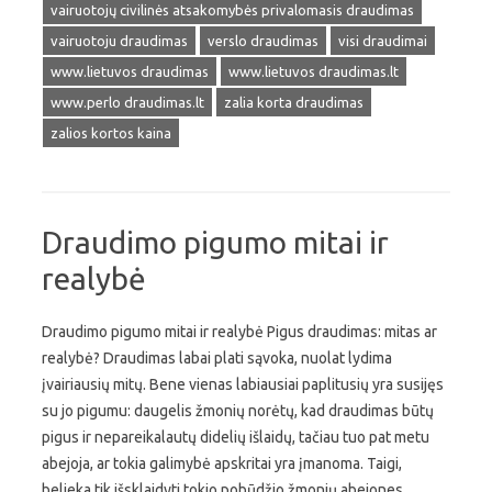
vairuotojų civilinės atsakomybės privalomasis draudimas
vairuotoju draudimas
verslo draudimas
visi draudimai
www.lietuvos draudimas
www.lietuvos draudimas.lt
www.perlo draudimas.lt
zalia korta draudimas
zalios kortos kaina
Draudimo pigumo mitai ir
realybė
Draudimo pigumo mitai ir realybė Pigus draudimas: mitas ar
realybė? Draudimas labai plati sąvoka, nuolat lydima
įvairiausių mitų. Bene vienas labiausiai paplitusių yra susijęs
su jo pigumu: daugelis žmonių norėtų, kad draudimas būtų
pigus ir nepareikalautų didelių išlaidų, tačiau tuo pat metu
abejoja, ar tokia galimybė apskritai yra įmanoma. Taigi,
belieka tik išsklaidyti tokio pobūdžio žmonių abejones,