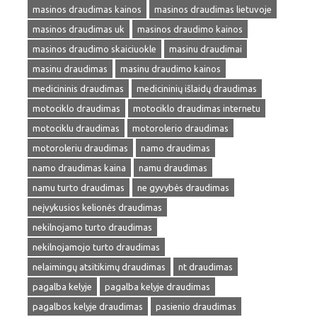
masinos draudimas kainos
masinos draudimas lietuvoje
masinos draudimas uk
masinos draudimo kainos
masinos draudimo skaiciuokle
masinu draudimai
masinu draudimas
masinu draudimo kainos
medicininis draudimas
medicininių išlaidų draudimas
motociklo draudimas
motociklo draudimas internetu
motociklu draudimas
motorolerio draudimas
motoroleriu draudimas
namo draudimas
namo draudimas kaina
namu draudimas
namu turto draudimas
ne gyvybės draudimas
neįvykusios kelionės draudimas
nekilnojamo turto draudimas
nekilnojamojo turto draudimas
nelaimingų atsitikimų draudimas
nt draudimas
pagalba kelyje
pagalba kelyje draudimas
pagalbos kelyje draudimas
pasienio draudimas