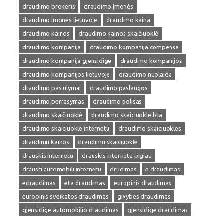
draudimo brokeris
draudimo įmonės
draudimo imones lietuvoje
draudimo kaina
draudimo kainos
draudimo kainos skaičiuoklė
draudimo kompanija
draudimo kompanija compensa
draudimo kompanija gjensidige
draudimo kompanijos
draudimo kompanijos lietuvoje
draudimo nuolaida
draudimo pasiulymai
draudimo paslaugos
draudimo perrasymas
draudimo polisas
draudimo skaičiuoklė
draudimo skaiciuokle bta
draudimo skaiciuokle internetu
draudimo skaiciuokles
draudimu kainos
draudimu skaiciuokle
drauskis internetu
drauskis internetu pigiau
drausti automobili internetu
drudimas
e draudimas
edraudimas
eta draudimas
europinis draudimas
europinis sveikatos draudimas
givybes draudimas
gjensidige automobilio draudimas
gjensidige draudimas