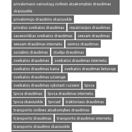
privalomasis vairuotojų civilinės atsakomybės draudimas
skaiciuokle
privalomojo draudimo skaiciuokle
privatus sveikatos draudimas
repatriacijos draudimas
savanoriškas sveikatos draudimas
seesam draudimas
seesam draudimas internetu
seimos draudimas
socialinis draudimas
studiju draudimas
sveikatos draudimas
sveikatos draudimas internetu
sveikatos draudimas kaina
sveikatos draudimas lietuvoje
sveikatos draudimas uzsienyje
sveikatos draudimas vykstant i uzsieni
tpvca
tpvca draudimas
tpvca draudimas internetu
tpvca skaiciuokle
tpvcad
traktoriaus draudimas
transporto civilines atsakomybes draudimas
transporto draudimas
transporto draudimas internetu
transporto draudimo skaiciuokle