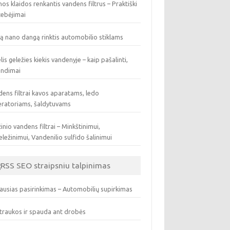
os klaidos renkantis vandens filtrus – Praktiški
tebėjimai
ą nano dangą rinktis automobilio stiklams
lis geležies kiekis vandenyje – kaip pašalinti,
endimai
ens filtrai kavos aparatams, ledo
eratoriams, šaldytuvams
inio vandens filtrai – Minkštinimui,
ležinimui, Vandenilio sulfido šalinimui
SEO straipsniu talpinimas
ausias pasirinkimas – Automobilių supirkimas
traukos ir spauda ant drobės