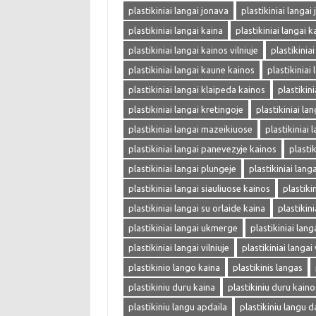
plastikiniai langai jonava
plastikiniai langai
plastikiniai langai kaina
plastikiniai langai k
plastikiniai langai kainos vilniuje
plastikinia
plastikiniai langai kaune kainos
plastikiniai
plastikiniai langai klaipeda kainos
plastikin
plastikiniai langai kretingoje
plastikiniai la
plastikiniai langai mazeikiuose
plastikiniai 
plastikiniai langai panevezyje kainos
plasti
plastikiniai langai plungeje
plastikiniai langa
plastikiniai langai siauliuose kainos
plastiki
plastikiniai langai su orlaide kaina
plastikin
plastikiniai langai ukmerge
plastikiniai lang
plastikiniai langai vilniuje
plastikiniai langai 
plastikinio lango kaina
plastikinis langas
plastikiniu duru kaina
plastikiniu duru kaino
plastikiniu langu apdaila
plastikiniu langu d