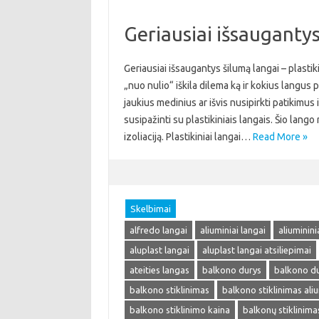
Geriausiai išsaugantys 
Geriausiai išsaugantys šilumą langai – plastik
„nuo nulio“ iškila dilema ką ir kokius langus 
jaukius medinius ar išvis nusipirkti patikimu
susipažinti su plastikiniais langais. Šio lang
izoliaciją. Plastikiniai langai…
Read More »
Skelbimai
alfredo langai
aliuminiai langai
aliuminini
aluplast langai
aluplast langai atsiliepimai
ateities langas
balkono durys
balkono du
balkono stiklinimas
balkono stiklinimas ali
balkono stiklinimo kaina
balkonų stiklinima