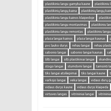
plastikiniu langu gamyba kaune
plastikiniu
plastikinių langų kaina
plastikinių langų kai
plastikiniu langu kainos klaipedoje
plastiki
plastikiniu langu montavimas
plastikiniu lan
plastikiniu langu remontas
plastikiniu langu
plaza langai kainos
plaza langai kaunas
pvc lauko durys
rehau langai
rehau plasti
sabonio langai
sabonio langai kaunas
sa
šilti langai
silti plastikiniai langai
skandina
stogo langai
stumdomi langai
tamsinti l
tiks langai atsiliepimai
tiks langai kaune
varkojo langai
veka langai
vidaus durų 
vidaus durys kaune
vidaus durys klaipeda
virtuves langas
vitrininiai langai
vitrinini