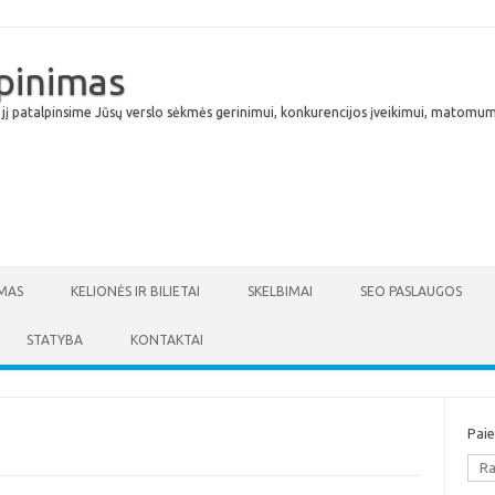
lpinimas
 jį patalpinsime Jūsų verslo sėkmės gerinimui, konkurencijos įveikimui, matomumu
Skip to content
MAS
KELIONĖS IR BILIETAI
SKELBIMAI
SEO PASLAUGOS
STATYBA
KONTAKTAI
Pai