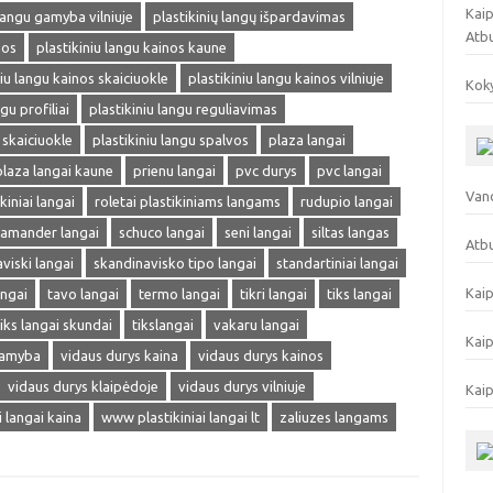
Kaip
 langu gamyba vilniuje
plastikinių langų išpardavimas
Atb
nos
plastikiniu langu kainos kaune
niu langu kainos skaiciuokle
plastikiniu langu kainos vilniuje
Koky
gu profiliai
plastikiniu langu reguliavimas
 skaiciuokle
plastikiniu langu spalvos
plaza langai
plaza langai kaune
prienu langai
pvc durys
pvc langai
Vand
kiniai langai
roletai plastikiniams langams
rudupio langai
lamander langai
schuco langai
seni langai
siltas langas
Atbu
viski langai
skandinavisko tipo langai
standartiniai langai
Kaip
angai
tavo langai
termo langai
tikri langai
tiks langai
tiks langai skundai
tikslangai
vakaru langai
Kaip
gamyba
vidaus durys kaina
vidaus durys kainos
vidaus durys klaipėdoje
vidaus durys vilniuje
Kaip
ai langai kaina
www plastikiniai langai lt
zaliuzes langams