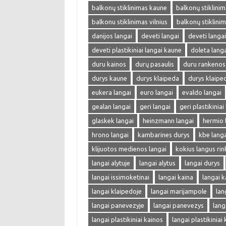
balkonų stiklinimas kaune
balkonų stiklinima
balkonu stiklinimas vilnius
balkonų stiklini
danijos langai
deveti langai
deveti langa
deveti plastikiniai langai kaune
doleta langa
duru kainos
durų pasaulis
duru rankenos
durys kaune
durys klaipeda
durys klaipe
eukera langai
euro langai
evaldo langai
gealan langai
geri langai
geri plastikiniai
glaskek langai
heinzmann langai
hermio 
hrono langai
kambarines durys
kbe langa
klijuotos medienos langai
kokius langus rin
langai alytuje
langai alytus
langai durys
langai issimoketinai
langai kaina
langai k
langai klaipedoje
langai marijampole
lan
langai panevezyje
langai panevezys
lang
langai plastikiniai kainos
langai plastikiniai