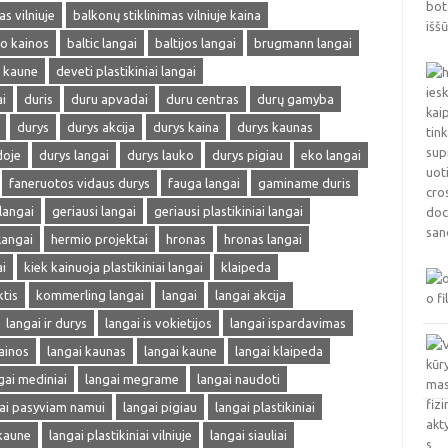
s vilniuje
balkonų stiklinimas vilniuje kaina
mo kainos
baltic langai
baltijos langai
brugmann langai
i kaune
deveti plastikiniai langai
i
duris
duru apvadai
duru centras
durų gamyba
durys
durys akcija
durys kaina
durys kaunas
doje
durys langai
durys lauko
durys pigiau
eko langai
faneruotos vidaus durys
fauga langai
gaminame duris
 langai
geriausi langai
geriausi plastikiniai langai
langai
hermio projektai
hronas
hronas langai
i
kiek kainuoja plastikiniai langai
klaipeda
ktis
kommerling langai
langai
langai akcija
langai ir durys
langai is vokietijos
langai ispardavimas
ainos
langai kaunas
langai kaune
langai klaipeda
gai mediniai
langai megrame
langai naudoti
ai pasyviam namui
langai pigiau
langai plastikiniai
 kaune
langai plastikiniai vilniuje
langai siauliai