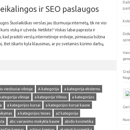
Dažn
reikalingos ir SEO paslaugos
pas
Koki
ugos Šiuolaikiškas verslas jau šturmuoja internetą, tik ne visi
kuris viską ir užveda. Netikite? Viskas labai paprasta ir
Dide
, kad pradėti verslą internetinėje erdvėje, pirmiausia būtina
spr
pį. Bet iškarto kyla klausimas, ar po svetainės kūrimo darbų,
Vand
gen
Gręž
Nuge
u viesbuciai vilniuje
A kategorija
a kategorija eksternu
kategorija vilniuje
a kategorija Vilnius
a kategorijos
a
a kategorijos kursai
a kategorijos kursai kaune
Geri
laikymas
a kategorijos teises
a2 kategorija
Nuo
kla
abc vairavimo mokykla kaune
abidis kosmetika
cnofan kremas
actipur kremas
akamuti kosmetika