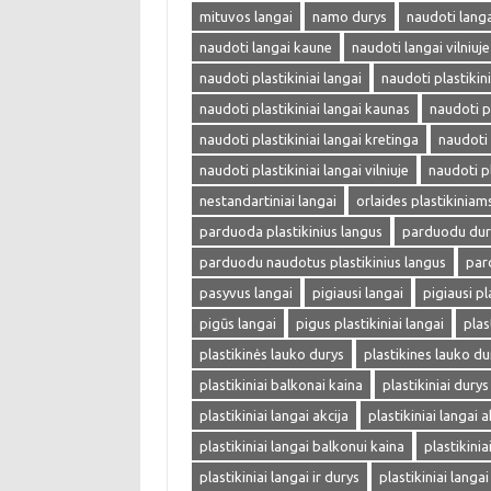
mituvos langai
namo durys
naudoti langa
naudoti langai kaune
naudoti langai vilniuje
naudoti plastikiniai langai
naudoti plastikini
naudoti plastikiniai langai kaunas
naudoti p
naudoti plastikiniai langai kretinga
naudoti 
naudoti plastikiniai langai vilniuje
naudoti pl
nestandartiniai langai
orlaides plastikinia
parduoda plastikinius langus
parduodu dur
parduodu naudotus plastikinius langus
par
pasyvus langai
pigiausi langai
pigiausi pl
pigūs langai
pigus plastikiniai langai
plas
plastikinės lauko durys
plastikines lauko du
plastikiniai balkonai kaina
plastikiniai durys
plastikiniai langai akcija
plastikiniai langai a
plastikiniai langai balkonui kaina
plastikini
plastikiniai langai ir durys
plastikiniai langa