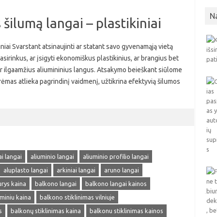
N
šilumą langai – plastikiniai
iniai Svarstant atsinaujinti ar statant savo gyvenamąją vietą
pasirinkus, ar įsigyti ekonomiškus plastikinius, ar brangius bet
s ir ilgaamžius aliumininius langus. Atsakymo beieškant siūlome
o rėmas atlieka pagrindinį vaidmenį, užtikrina efektyvią šilumos
ai langai
aliuminio langai
aliuminio profilio langai
aluplasto langai
arkiniai langai
aruno langai
rys kaina
balkono langai
balkono langai kainos
uminiu kaina
balkono stiklinimas vilniuje
s
balkonų stiklinimas kaina
balkonu stiklinimas kainos