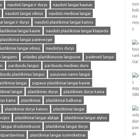
i
naudoti langai ir durys
naudoti langai kaunas
naudoti langai vilnius
naudoti mediniai langai
ai langai ir durys
naudoti plastikiniai langai kainos
lastikiniai langai kaune
naudoti plastikiniai langai klaipeda
plastikiniai langai panevezyje
astikiniai langai vilnius
naudotos durys
ms langams
orlaides plastikiniuose languose
padeveti langai
is
parduodu langus
parduodu medines duris
duodu plastikinius langus
pasyvaus namo langai
astikiniai langai
pigiausi plastikiniai langai kaune
tikinei langai
plastikinės durys
plastikinės durys kaina
rys kaina
plastikiniai
plastikiniai balkonai
plastikiniai durys kainos
plastikiniai langai
kcijos
plastikiniai langai alytuje
plastikiniai langai alytus
ai langai druskininkuose
plastikiniai langai durys
i išpardavimas
plastikiniai langai issimoketinai