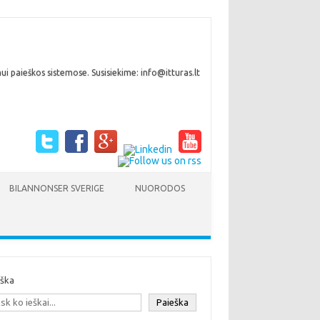
i paieškos sistemose. Susisiekime: info@itturas.lt
BILANNONSER SVERIGE
NUORODOS
eška
Paieška