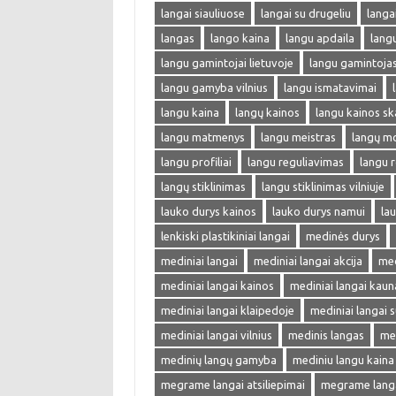
langai siauliuose
langai su drugeliu
langa
langas
lango kaina
langu apdaila
lang
langu gamintojai lietuvoje
langu gamintoja
langu gamyba vilnius
langu ismatavimai
langu kaina
langų kainos
langu kainos sk
langu matmenys
langu meistras
langų m
langu profiliai
langu reguliavimas
langu r
langų stiklinimas
langu stiklinimas vilniuje
lauko durys kainos
lauko durys namui
lau
lenkiski plastikiniai langai
medinės durys
mediniai langai
mediniai langai akcija
med
mediniai langai kainos
mediniai langai kaun
mediniai langai klaipedoje
mediniai langai s
mediniai langai vilnius
medinis langas
me
medinių langų gamyba
mediniu langu kaina
megrame langai atsiliepimai
megrame langai