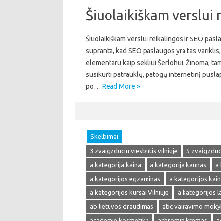
Šiuolaikiškam verslui 
Šiuolaikiškam verslui reikalingos ir SEO pasla
supranta, kad SEO paslaugos yra tas variklis, 
elementaru kaip sekliui Šerlohui. Žinoma, tam
susikurti patrauklų, patogų internetinį pusla
po…
Read More »
Skelbimai
3 zvaigzduciu viesbutis vilniuje
5 zvaigzduci
a kategorija kaina
a kategorija kaunas
a 
a kategorijos egzaminas
a kategorijos kain
a kategorijos kursai Vilniuje
a kategorijos 
ab lietuvos draudimas
abc vairavimo moky
academie kosmetika
achromin kremas
a