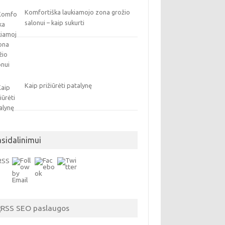
Komfortiška laukiamojo zona grožio
salonui – kaip sukurti
Kaip prižiūrėti patalynę
asidalinimui
SEO paslaugos