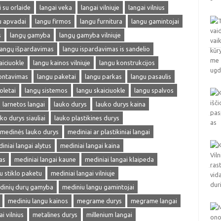
i su orlaide
langai veka
langai vilniuje
langai vilnius
u apvadai
langu firmos
langu furnitura
langu gamintojai
s
langų gamyba
langų gamyba vilniuje
langų išpardavimas
langu ispardavimas is sandelio
aiciuokle
langu kainos vilniuje
langu konstrukcijos
ontavimas
langu paketai
langu parkas
langu pasaulis
oletai
langų sistemos
langu skaiciuokle
langu spalvos
larnetos langai
lauko durys
lauko durys kaina
ko durys siauliai
lauko plastikines durys
medinės lauko durys
mediniai ar plastikiniai langai
iniai langai alytus
mediniai langai kaina
as
mediniai langai kaune
mediniai langai klaipeda
u stiklo paketu
mediniai langai vilniuje
dinių durų gamyba
mediniu langu gamintojai
mediniu langu kainos
megrame durys
megrame langai
 vilnius
metalines durys
millenium langai