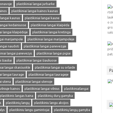
 jonavoje
plastikiniai langai jurbarke
ainos
plastikiniai langai kainos kaunas
i langai kaunas
plastikiniai langai kaune
 langai kedainiuose
plastikiniai langai klaipėda
iai langai klaipėdoje
plastikiniai langai kretinga
ngai marijampole
plastikiniai langai marijampoleje
langai naudoti
plastikiniai langai panevezyje
kiniai langai panevezys
plastikiniai langai pigiai
i šiauliai
plastikiniai langai šiauliuose
niai langai skaiciuokle
plastikiniai langai su orlaide
P
iai langai taurage
plastikiniai langai taurageje
ai utena
plastikiniai langai utenoje
vilniuje kainos
plastikiniai langai vilnius
plastikiniailangai
plastikinis langas kaina
plastikinių durų gamyba
s
plastikinių langų
plastikiniu langu akcijos
alys
plastikiniu langu gamintojai
plastikinių langų gamyba