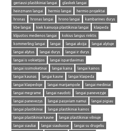
geriausi plastikiniai langai
glaskek langai
heinzmann langai
hermio langai
hermio projektai
hronas
hronas langai
hrono langai
kambarines durys
kbe langai
kiek kainuoja plastikiniai langai
klaipeda
klijuotos medienos langai
kokius langus rinktis
kommerling langai
langai
langai akcija
langai alytuje
langai alytus
langai durys
langai ir durys
langai is vokietijos
langai ispardavimas
langai issimoketinai
langai kaina
langai kainos
langai kaunas
langai kaune
langai klaipeda
langai klaipedoje
langai marijampole
langai mediniai
langai megrame
langai naudoti
langai panevezyje
langai panevezys
langai pasyviam namui
langai pigiau
langai plastikiniai
langai plastikiniai kainos
langai plastikiniai kaune
langai plastikiniai vilniuje
langai siauliai
langai siauliuose
langai su drugeliu