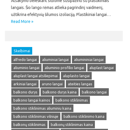
Atsakymo beieškant siūlome susipažinti su plastikiniais
langais. Šio lango rėmas atlieka pagrindinį vaidmenį,
užtikrina efektyvią šilumos izoliaciją. Plastikiniai langai…
Read More »
Skelbimai
alfredo langai
aliuminiai langai
aliumininiai langai
aliuminio langai
aliuminio profilio langai
aluplast langai
aluplast langai atsiliepimai
aluplasto langai
arkiniai langai
aruno langai
ateities langas
balkono durys
balkono durys kaina
balkono langai
balkono langai kainos
balkono stiklinimas
balkono stiklinimas aliuminiu kaina
balkono stiklinimas vilniuje
balkono stiklinimo kaina
balkonų stiklinimas
balkonų stiklinimas kaina