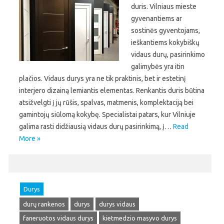
duris. Vilniaus mieste
gyvenantiems ar
sostinės gyventojams,
ieškantiems kokybiškų
vidaus durų, pasirinkimo
galimybės yra itin
plačios. Vidaus durys yra ne tik praktinis, bet ir estetinį
interjero dizainą lemiantis elementas. Renkantis duris būtina
atsižvelgti į jų rūšis, spalvas, matmenis, komplektaciją bei
gamintojų siūlomą kokybę. Specialistai patars, kur Vilniuje
galima rasti didžiausią vidaus durų pasirinkimą, į…
Read
More »
Durys
durų rankenos
durys
durys vidaus
faneruotos vidaus durys
kietmedzio masyvo durys