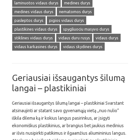
laminuotos vidaus durys
medines durys
medines vidaus durys
nematomos durys
pasleptos durys
pigios vidaus durys
plastikines vidaus durys
spygliuociu masyvo durys
stiklines vidaus durys
vidaus duru rusys
vidaus durys
vidaus karkasines durys
vidaus skydines durys
Geriausiai išsaugantys šilumą
langai – plastikiniai
Geriausiai išsaugantys šilumą langai – plastikiniai Svarstant
atsinaujinti ar statant savo gyvenamąją vietą „nuo nulio“
iškila dilema ką ir kokius langus pasirinkus, ar įsigyti
ekonomiškus plastikinius, ar brangius bet jaukius medinius
ar išvis nusipirkti patikimus ir ilgaamžius aliumininius langus.