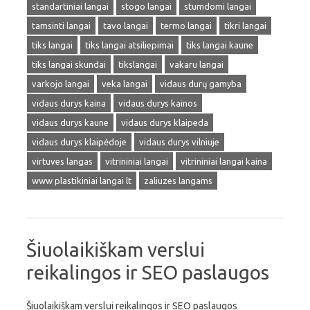
standartiniai langai
stogo langai
stumdomi langai
tamsinti langai
tavo langai
termo langai
tikri langai
tiks langai
tiks langai atsiliepimai
tiks langai kaune
tiks langai skundai
tikslangai
vakaru langai
varkojo langai
veka langai
vidaus durų gamyba
vidaus durys kaina
vidaus durys kainos
vidaus durys kaune
vidaus durys klaipeda
vidaus durys klaipėdoje
vidaus durys vilniuje
virtuves langas
vitrininiai langai
vitrininiai langai kaina
www plastikiniai langai lt
zaliuzes langams
Šiuolaikiškam verslui
reikalingos ir SEO paslaugos
Šiuolaikiškam verslui reikalingos ir SEO paslaugos