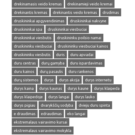
drekinamasis veido kremas
drekinamieji veido kremai
drekinantis kremas
drekinantis veido kremas
drudimas
druskininkai apgyvendinimas
druskininkai nakvyne
druskininkai spa
druskininkai viesbuciai
druskininkai viesbutis
druskininku poilsio namai
druskininku viesbuciai
druskininku viesbuciai kainos
druskininku viesbutis
duris
duru apvadai
duru centras
durų gamyba
duru ispardavimas
duru kainos
durų pasaulis
duru rankenos
durų sistemos
durys
durys akcija
durys internetu
durys kaina
durys kaunas
durys kaune
durys klaipeda
durys klaipedoje
durys langai
durys lauko
durys pigiau
dvarykščių sodyba
dvieju duru spinta
e draudimas
edraudimas
eko langai
ekstremalaus vairavimo kursai
ekstremalaus vairavimo mokykla