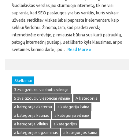
Šiuolaikiškas verslas jau šturmuoja internetą, tik ne visi
supranta, kad SEO paslaugos yra tas variklis, kuris viską ir
užveda. Netikite? Viskas labai paprasta ir elementaru kaip
sekliui Šerlohui. Žinoma, tam, kad pradėti verslą
internetinėje erdvėje, pirmiausia būtina susikurti patrauklų,
patogų internetinį puslapį. Bet iškarto kyla klausimas, ar po
svetainės kūrimo darbų, po…
Read More »
Skelbimai
3 zvaigzduciu viesbutis vilniuje
5 zvaigzduciu viesbuciai vilniuje
A kategorija
a kategorija eksternu
a kategorija kaina
a kategorija kaunas
a kategorija vilniuje
a kategorija Vilnius
a kategorijos
a kategorijos egzaminas
a kategorijos kaina