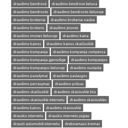
draudimo bendrovė
draudimo bendrove lietuva
draudimo bendrovės
draudimo bendrovės lietuvoje
draudimo brokeriai
draudimo brokeriai siauliai
draudimo brokeris
draudimo įmonės
draudimo imones lietuvoje
draudimo kaina
draudimo kainos
draudimo kainos skaičiuoklė
draudimo kompanija
draudimo kompanija compensa
draudimo kompanija gjensidige
draudimo kompanijos
draudimo kompanijos lietuvoje
draudimo nuolaida
draudimo pasiulymai
draudimo paslaugos
draudimo perrasymas
draudimo polisas
draudimo skaičiuoklė
draudimo skaiciuokle bta
draudimo skaiciuokle internetu
draudimo skaiciuokles
draudimu kainos
draudimu skaiciuokle
drauskis internetu
drauskis internetu pigiau
drausti automobili internetu
drekinamasis kremas