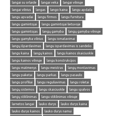
langai su orlaide
langai veka
langai vilniuje
langai vilnius
langas
lango kaina
langu apdaila
langu apvadai
langu firmos
langu furnitura
langu gamintojai
langu gamintojai lietuvoje
langu gamintojas
langų gamyba
langų gamyba vilniuje
langu gamyba vilnius
langu ismatavimai
langų išpardavimas
langu ispardavimas is sandelio
langu kaina
langų kainos
langu kainos skaiciuokle
langu kainos vilniuje
langu konstrukcijos
langu matmenys
langu meistras
langų montavimas
langu paketai
langu parkas
langu pasaulis
langu profiliai
langu reguliavimas
langu roletai
langų sistemos
langu skaiciuokle
langu spalvos
langų stiklinimas
langu stiklinimas vilniuje
larnetos langai
lauko durys
lauko durys kaina
lauko durys kainos
lauko durys namui