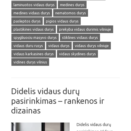
laminuotos vidaus durys
medines durys
medines vidaus durys
nematomos durys
pasleptos durys
pigios vidaus durys
plastikines vidaus durys
prekyba vidaus durimis vilniuje
spygliuociu masyvo durys
stiklines vidaus durys
vidaus duru rusys
vidaus durys
vidaus durys vilniuje
vidaus karkasines durys
vidaus skydines durys
vidines durys vilnius
Didelis vidaus durų
pasirinkimas – rankenos ir
dizainas
Didelis vidaus durų