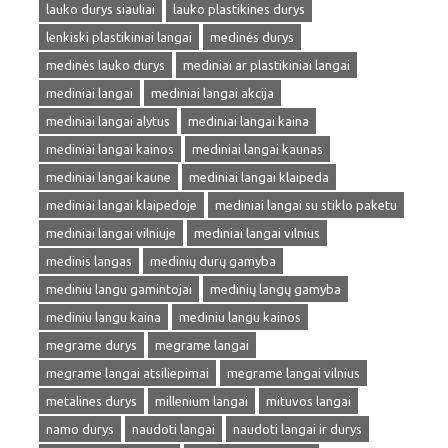
lauko durys siauliai
lauko plastikines durys
lenkiski plastikiniai langai
medinės durys
medinės lauko durys
mediniai ar plastikiniai langai
mediniai langai
mediniai langai akcija
mediniai langai alytus
mediniai langai kaina
mediniai langai kainos
mediniai langai kaunas
mediniai langai kaune
mediniai langai klaipeda
mediniai langai klaipedoje
mediniai langai su stiklo paketu
mediniai langai vilniuje
mediniai langai vilnius
medinis langas
medinių durų gamyba
mediniu langu gamintojai
medinių langų gamyba
mediniu langu kaina
mediniu langu kainos
megrame durys
megrame langai
megrame langai atsiliepimai
megrame langai vilnius
metalines durys
millenium langai
mituvos langai
namo durys
naudoti langai
naudoti langai ir durys