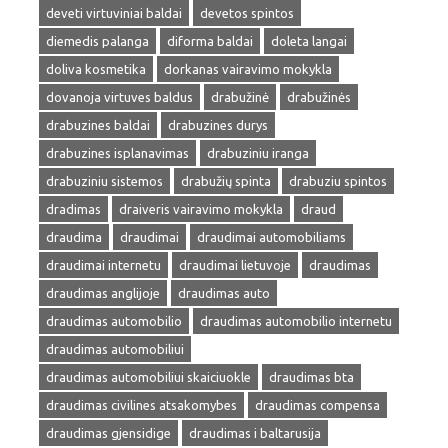
deveti virtuviniai baldai
devetos spintos
diemedis palanga
diforma baldai
doleta langai
doliva kosmetika
dorkanas vairavimo mokykla
dovanoja virtuves baldus
drabužinė
drabužinės
drabuzines baldai
drabuzines durys
drabuzines isplanavimas
drabuziniu iranga
drabuziniu sistemos
drabužių spinta
drabuziu spintos
dradimas
draiveris vairavimo mokykla
draud
draudima
draudimai
draudimai automobiliams
draudimai internetu
draudimai lietuvoje
draudimas
draudimas anglijoje
draudimas auto
draudimas automobilio
draudimas automobilio internetu
draudimas automobiliui
draudimas automobiliui skaiciuokle
draudimas bta
draudimas civilines atsakomybes
draudimas compensa
draudimas gjensidige
draudimas i baltarusija