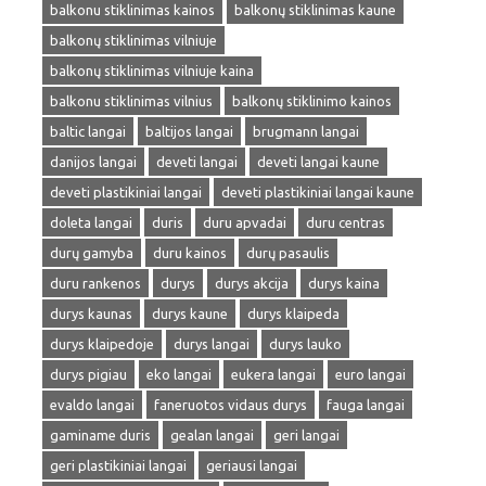
balkonu stiklinimas kainos
balkonų stiklinimas kaune
balkonų stiklinimas vilniuje
balkonų stiklinimas vilniuje kaina
balkonu stiklinimas vilnius
balkonų stiklinimo kainos
baltic langai
baltijos langai
brugmann langai
danijos langai
deveti langai
deveti langai kaune
deveti plastikiniai langai
deveti plastikiniai langai kaune
doleta langai
duris
duru apvadai
duru centras
durų gamyba
duru kainos
durų pasaulis
duru rankenos
durys
durys akcija
durys kaina
durys kaunas
durys kaune
durys klaipeda
durys klaipedoje
durys langai
durys lauko
durys pigiau
eko langai
eukera langai
euro langai
evaldo langai
faneruotos vidaus durys
fauga langai
gaminame duris
gealan langai
geri langai
geri plastikiniai langai
geriausi langai