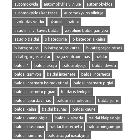
automokykla
automokykla vilniuje
automokyklos
automokyklos ket testai
automokyklos vilniuje
avokadas veidui
ąžuoliniai baldai
azuoliniai virtuves baldai
azuoliniu baldu gamyba
azuolo baldai
b kategorija
b kategorija kaina
b kategorijos
b kategorijos kursai
b kategorijos teises
b kategorijos testai
bagazo draudimas
baldai
baldai 1
baldai akcija
baldai alytuje
baldai deveti
baldai gamyba
baldai internete
baldai internetu
baldai internetu issimoketinai
baldai internetu pigiai
baldai internetu pigiau
baldai is lenkijos
baldai ispardavimas
baldai issimoketinai
baldai jums
baldai kaina
baldai kaunas
baldai kaune
baldai kaune pigiau
baldai klaipeda
baldai klaipedoje
baldai klasikiniai
baldai lt internetu
baldai miegamojo
baldai namams
baldai pagal užsakymą