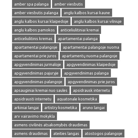
amber spa palanga
amber viesbutis
amber viesbutis palanga
anglu kalbos kursai kaune
anglu kalbos kursai klaipedoje
anglu kalbos kursai vilniuje
anglu kalbos pamokos
anticeliulitiniai kremai
anticeliulitinis kremas
apartamentai palanga
apartamentai palangoje
apartamentai palangoje nuoma
apartamentai prie juros
apartamentų nuoma palangoje
apgyvendinimas jurmaloje
apgyvendinimas klaipedoje
apgyvendinimas pajuryje
apgyvendinimas palanga
apgyvendinimas palangoje
apgyvendinimas prie juros
apsauginiai kremai nuo saules
apsidrausk internetu
apsidrausti internetu
aquatonale kosmetika
arkiniai langai
artistry kosmetika
aruno langai
arv vairavimo mokykla
asmens civilinės atsakomybės draudimas
asmens draudimas
ateities langas
atostogos palangoje