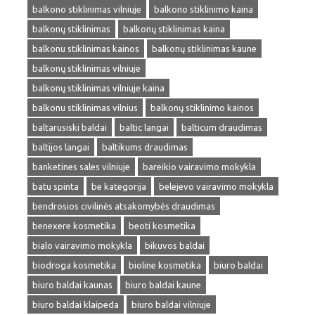
balkono stiklinimas vilniuje
balkono stiklinimo kaina
balkonų stiklinimas
balkonų stiklinimas kaina
balkonu stiklinimas kainos
balkonų stiklinimas kaune
balkonų stiklinimas vilniuje
balkonų stiklinimas vilniuje kaina
balkonu stiklinimas vilnius
balkonų stiklinimo kainos
baltarusiski baldai
baltic langai
balticum draudimas
baltijos langai
baltikums draudimas
banketines sales vilniuje
bareikio vairavimo mokykla
batu spinta
be kategorija
belejevo vairavimo mokykla
bendrosios civilinės atsakomybės draudimas
benexere kosmetika
beoti kosmetika
bialo vairavimo mokykla
bikuvos baldai
biodroga kosmetika
bioline kosmetika
biuro baldai
biuro baldai kaunas
biuro baldai kaune
biuro baldai klaipeda
biuro baldai vilniuje