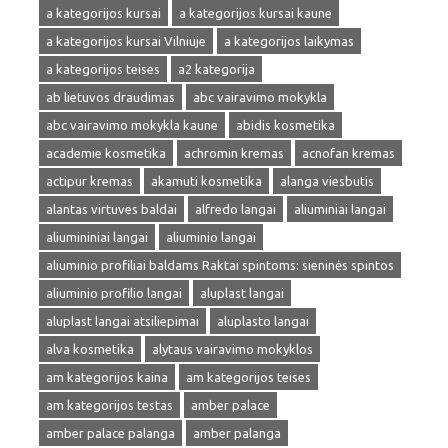
a kategorijos kursai
a kategorijos kursai kaune
a kategorijos kursai Vilniuje
a kategorijos laikymas
a kategorijos teises
a2 kategorija
ab lietuvos draudimas
abc vairavimo mokykla
abc vairavimo mokykla kaune
abidis kosmetika
academie kosmetika
achromin kremas
acnofan kremas
actipur kremas
akamuti kosmetika
alanga viesbutis
alantas virtuves baldai
alfredo langai
aliuminiai langai
aliumininiai langai
aliuminio langai
aliuminio profiliai baldams Raktai spintoms: sieninės spintos
aliuminio profilio langai
aluplast langai
aluplast langai atsiliepimai
aluplasto langai
alva kosmetika
alytaus vairavimo mokyklos
am kategorijos kaina
am kategorijos teises
am kategorijos testas
amber palace
amber palace palanga
amber palanga