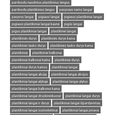
parduodu naudotus plastikinius langus
parduodu plastikinius langus
pasyvaus namo langai
pasyvus langai
pigiausi langai
pigiausi plastikiniai langai
pigiausi plastikiniai langai kaune
pigūs langai
pigus plastikiniai langai
plastikinei langai
plastikinės durys
plastikinės durys kaina
plastikinės lauko durys
plastikines lauko durys kaina
plastikiniai
plastikiniai balkonai
plastikiniai balkonai kaina
plastikiniai durys
plastikiniai durys kainos
plastikiniai langai
plastikiniai langai akcija
plastikiniai langai akcijos
plastikiniai langai alytuje
plastikiniai langai alytus
plastikiniai langai balkonui kaina
plastikiniai langai druskininkuose
plastikiniai langai durys
plastikiniai langai ir durys
plastikiniai langai išpardavimas
plastikiniai langai issimoketinai
plastikiniai langai jonava