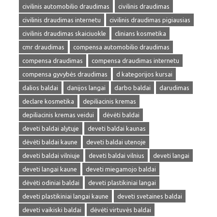
civilinis automobilio draudimas
civilinis draudimas
civilinis draudimas internetu
civilinis draudimas pigiausias
civilinis draudimas skaiciuokle
clinians kosmetika
cmr draudimas
compensa automobilio draudimas
compensa draudimas
compensa draudimas internetu
compensa gyvybės draudimas
d kategorijos kursai
dalios baldai
danijos langai
darbo baldai
darudimas
declare kosmetika
depiliacinis kremas
depiliacinis kremas veidui
dėvėti baldai
deveti baldai alytuje
deveti baldai kaunas
dėvėti baldai kaune
deveti baldai utenoje
deveti baldai vilniuje
deveti baldai vilnius
deveti langai
deveti langai kaune
deveti miegamojo baldai
dėvėti odiniai baldai
deveti plastikiniai langai
deveti plastikiniai langai kaune
deveti svetaines baldai
deveti vaikiski baldai
dėvėti virtuvės baldai