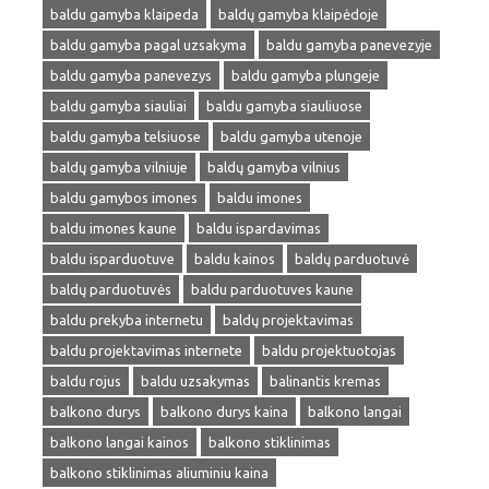
baldu gamyba klaipeda
baldų gamyba klaipėdoje
baldu gamyba pagal uzsakyma
baldu gamyba panevezyje
baldu gamyba panevezys
baldu gamyba plungeje
baldu gamyba siauliai
baldu gamyba siauliuose
baldu gamyba telsiuose
baldu gamyba utenoje
baldų gamyba vilniuje
baldų gamyba vilnius
baldu gamybos imones
baldu imones
baldu imones kaune
baldu ispardavimas
baldu isparduotuve
baldu kainos
baldų parduotuvė
baldų parduotuvės
baldu parduotuves kaune
baldu prekyba internetu
baldų projektavimas
baldu projektavimas internete
baldu projektuotojas
baldu rojus
baldu uzsakymas
balinantis kremas
balkono durys
balkono durys kaina
balkono langai
balkono langai kainos
balkono stiklinimas
balkono stiklinimas aliuminiu kaina