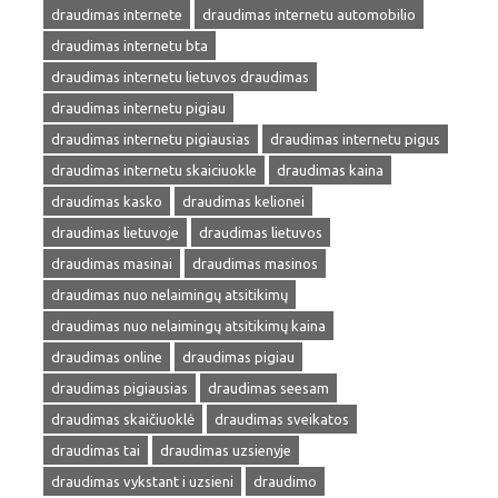
draudimas internete
draudimas internetu automobilio
draudimas internetu bta
draudimas internetu lietuvos draudimas
draudimas internetu pigiau
draudimas internetu pigiausias
draudimas internetu pigus
draudimas internetu skaiciuokle
draudimas kaina
draudimas kasko
draudimas kelionei
draudimas lietuvoje
draudimas lietuvos
draudimas masinai
draudimas masinos
draudimas nuo nelaimingų atsitikimų
draudimas nuo nelaimingų atsitikimų kaina
draudimas online
draudimas pigiau
draudimas pigiausias
draudimas seesam
draudimas skaičiuoklė
draudimas sveikatos
draudimas tai
draudimas uzsienyje
draudimas vykstant i uzsieni
draudimo