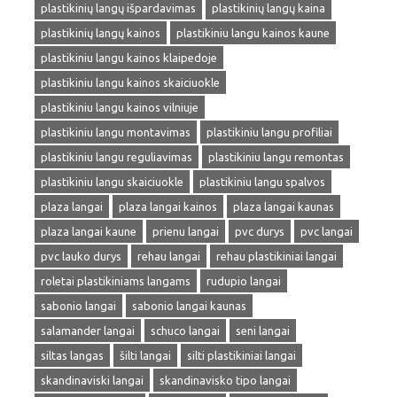
plastikinių langų išpardavimas
plastikinių langų kaina
plastikinių langų kainos
plastikiniu langu kainos kaune
plastikiniu langu kainos klaipedoje
plastikiniu langu kainos skaiciuokle
plastikiniu langu kainos vilniuje
plastikiniu langu montavimas
plastikiniu langu profiliai
plastikiniu langu reguliavimas
plastikiniu langu remontas
plastikiniu langu skaiciuokle
plastikiniu langu spalvos
plaza langai
plaza langai kainos
plaza langai kaunas
plaza langai kaune
prienu langai
pvc durys
pvc langai
pvc lauko durys
rehau langai
rehau plastikiniai langai
roletai plastikiniams langams
rudupio langai
sabonio langai
sabonio langai kaunas
salamander langai
schuco langai
seni langai
siltas langas
šilti langai
silti plastikiniai langai
skandinaviski langai
skandinavisko tipo langai