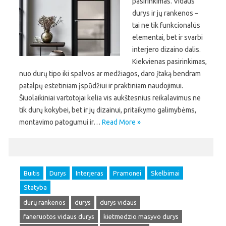
pasirinkimas. Vidaus
durys ir jų rankenos –
tai ne tik funkcionalūs
elementai, bet ir svarbi
interjero dizaino dalis.
Kiekvienas pasirinkimas,
nuo durų tipo iki spalvos ar medžiagos, daro įtaką bendram
patalpų estetiniam įspūdžiui ir praktiniam naudojimui.
Šiuolaikiniai vartotojai kelia vis aukštesnius reikalavimus ne
tik durų kokybei, bet ir jų dizainui, pritaikymo galimybėms,
montavimo patogumui ir…
Read More »
Buitis
Durys
Interjeras
Pramonei
Skelbimai
Statyba
durų rankenos
durys
durys vidaus
faneruotos vidaus durys
kietmedzio masyvo durys