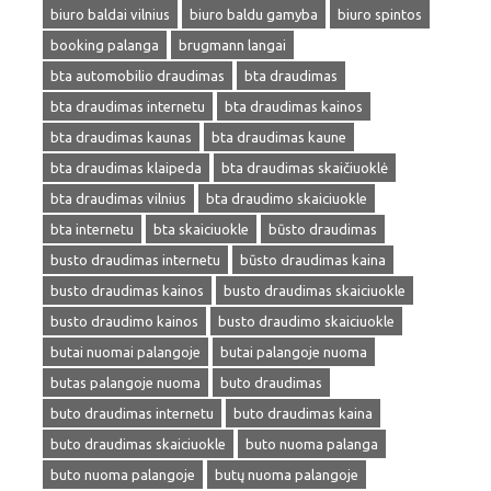
biuro baldai vilnius
biuro baldu gamyba
biuro spintos
booking palanga
brugmann langai
bta automobilio draudimas
bta draudimas
bta draudimas internetu
bta draudimas kainos
bta draudimas kaunas
bta draudimas kaune
bta draudimas klaipeda
bta draudimas skaičiuoklė
bta draudimas vilnius
bta draudimo skaiciuokle
bta internetu
bta skaiciuokle
būsto draudimas
busto draudimas internetu
būsto draudimas kaina
busto draudimas kainos
busto draudimas skaiciuokle
busto draudimo kainos
busto draudimo skaiciuokle
butai nuomai palangoje
butai palangoje nuoma
butas palangoje nuoma
buto draudimas
buto draudimas internetu
buto draudimas kaina
buto draudimas skaiciuokle
buto nuoma palanga
buto nuoma palangoje
butų nuoma palangoje