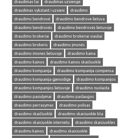
draudimas tai
draudimas uzsienyje
draudimas vykstant i uzsieni
draudimo
draudimo bendrovė
draudimo bendrove lietuva
draudimo bendrovės
draudimo bendrovės lietuvoje
draudimo brokeriai
draudimo brokeriai siauliai
draudimo brokeris
draudimo įmonės
draudimo imones lietuvoje
draudimo kaina
draudimo kainos
draudimo kainos skaičiuoklė
draudimo kompanija
draudimo kompanija compensa
draudimo kompanija gjensidige
draudimo kompanijos
draudimo kompanijos lietuvoje
draudimo nuolaida
draudimo pasiulymai
draudimo paslaugos
draudimo perrasymas
draudimo polisas
draudimo skaičiuoklė
draudimo skaiciuokle bta
draudimo skaiciuokle internetu
draudimo skaiciuokles
draudimu kainos
draudimu skaiciuokle