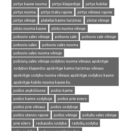
pirtys kaune nuoma
pirtys klaipedoje
pirtys kubilai
pirtys nuoma
pirtys traku rajone
pirtys vilniaus rajone
pirtys vilniuje
plateliai kaimo turizmas
plotai vilniuje
plotu nuoma kaune
plotu nuoma vilniuje
pobuvio sales vilniuje
pobuviu sale
pobuviu sale vilniuje
pobuviu sales
pobuviu sales nuoma
pobuviu sales nuoma vilniuje
pobūvių salės vilniuje sodybos nuoma vilniaus apskrityje
sodybos klaipedos apskrityje kaimo turizmas vilniaus
apskrityje sodybu nuoma vilniaus apskrityje sodybos kauno
apskrityje kubilo nuoma kaune ku
poilsis anykščiuose
poilsis kaime
poilsis kaimo sodyboje
poilsis prie ezero
poilsis prie vilniaus
poilsis sodyboje
poilsis utenos rajone
poilsis vilniuje
pokyliu sales vilniuje
prie ežero
rackausku sodyba
radvilių sodyba