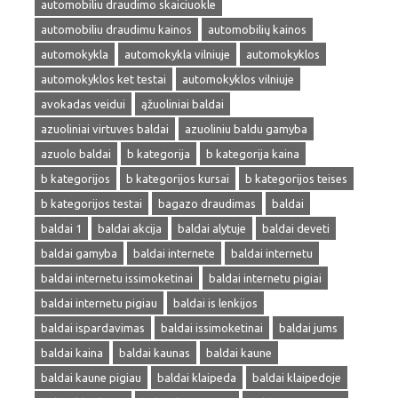
automobiliu draudimo skaiciuokle
automobiliu draudimu kainos
automobilių kainos
automokykla
automokykla vilniuje
automokyklos
automokyklos ket testai
automokyklos vilniuje
avokadas veidui
ąžuoliniai baldai
azuoliniai virtuves baldai
azuoliniu baldu gamyba
azuolo baldai
b kategorija
b kategorija kaina
b kategorijos
b kategorijos kursai
b kategorijos teises
b kategorijos testai
bagazo draudimas
baldai
baldai 1
baldai akcija
baldai alytuje
baldai deveti
baldai gamyba
baldai internete
baldai internetu
baldai internetu issimoketinai
baldai internetu pigiai
baldai internetu pigiau
baldai is lenkijos
baldai ispardavimas
baldai issimoketinai
baldai jums
baldai kaina
baldai kaunas
baldai kaune
baldai kaune pigiau
baldai klaipeda
baldai klaipedoje