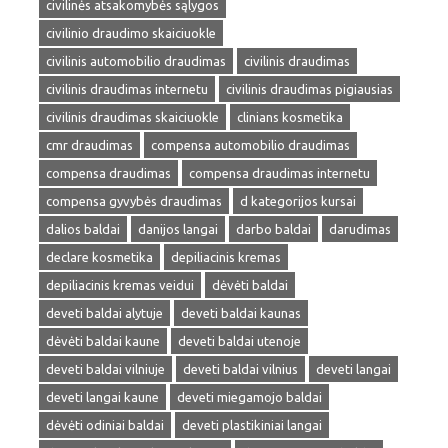
civilinės atsakomybės sąlygos
civilinio draudimo skaiciuokle
civilinis automobilio draudimas
civilinis draudimas
civilinis draudimas internetu
civilinis draudimas pigiausias
civilinis draudimas skaiciuokle
clinians kosmetika
cmr draudimas
compensa automobilio draudimas
compensa draudimas
compensa draudimas internetu
compensa gyvybės draudimas
d kategorijos kursai
dalios baldai
danijos langai
darbo baldai
darudimas
declare kosmetika
depiliacinis kremas
depiliacinis kremas veidui
dėvėti baldai
deveti baldai alytuje
deveti baldai kaunas
dėvėti baldai kaune
deveti baldai utenoje
deveti baldai vilniuje
deveti baldai vilnius
deveti langai
deveti langai kaune
deveti miegamojo baldai
dėvėti odiniai baldai
deveti plastikiniai langai