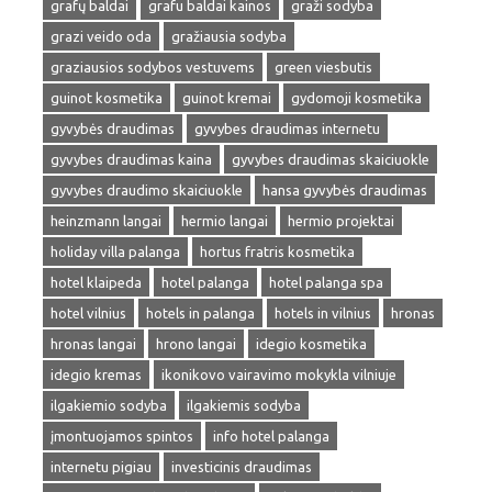
grafų baldai
grafu baldai kainos
graži sodyba
grazi veido oda
gražiausia sodyba
graziausios sodybos vestuvems
green viesbutis
guinot kosmetika
guinot kremai
gydomoji kosmetika
gyvybės draudimas
gyvybes draudimas internetu
gyvybes draudimas kaina
gyvybes draudimas skaiciuokle
gyvybes draudimo skaiciuokle
hansa gyvybės draudimas
heinzmann langai
hermio langai
hermio projektai
holiday villa palanga
hortus fratris kosmetika
hotel klaipeda
hotel palanga
hotel palanga spa
hotel vilnius
hotels in palanga
hotels in vilnius
hronas
hronas langai
hrono langai
idegio kosmetika
idegio kremas
ikonikovo vairavimo mokykla vilniuje
ilgakiemio sodyba
ilgakiemis sodyba
įmontuojamos spintos
info hotel palanga
internetu pigiau
investicinis draudimas