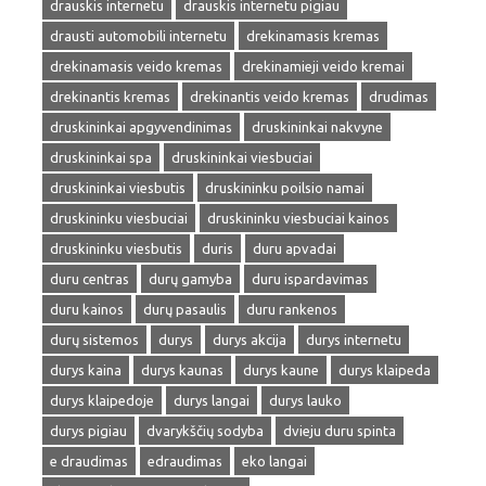
drauskis internetu
drauskis internetu pigiau
drausti automobili internetu
drekinamasis kremas
drekinamasis veido kremas
drekinamieji veido kremai
drekinantis kremas
drekinantis veido kremas
drudimas
druskininkai apgyvendinimas
druskininkai nakvyne
druskininkai spa
druskininkai viesbuciai
druskininkai viesbutis
druskininku poilsio namai
druskininku viesbuciai
druskininku viesbuciai kainos
druskininku viesbutis
duris
duru apvadai
duru centras
durų gamyba
duru ispardavimas
duru kainos
durų pasaulis
duru rankenos
durų sistemos
durys
durys akcija
durys internetu
durys kaina
durys kaunas
durys kaune
durys klaipeda
durys klaipedoje
durys langai
durys lauko
durys pigiau
dvarykščių sodyba
dvieju duru spinta
e draudimas
edraudimas
eko langai