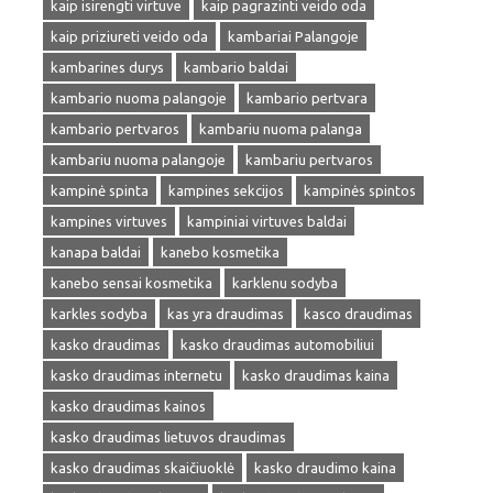
kaip isirengti virtuve
kaip pagrazinti veido oda
kaip priziureti veido oda
kambariai Palangoje
kambarines durys
kambario baldai
kambario nuoma palangoje
kambario pertvara
kambario pertvaros
kambariu nuoma palanga
kambariu nuoma palangoje
kambariu pertvaros
kampinė spinta
kampines sekcijos
kampinės spintos
kampines virtuves
kampiniai virtuves baldai
kanapa baldai
kanebo kosmetika
kanebo sensai kosmetika
karklenu sodyba
karkles sodyba
kas yra draudimas
kasco draudimas
kasko draudimas
kasko draudimas automobiliui
kasko draudimas internetu
kasko draudimas kaina
kasko draudimas kainos
kasko draudimas lietuvos draudimas
kasko draudimas skaičiuoklė
kasko draudimo kaina