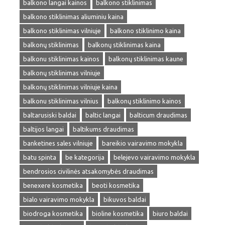
balkono langai kainos
balkono stiklinimas
balkono stiklinimas aliuminiu kaina
balkono stiklinimas vilniuje
balkono stiklinimo kaina
balkonų stiklinimas
balkonų stiklinimas kaina
balkonu stiklinimas kainos
balkonų stiklinimas kaune
balkonų stiklinimas vilniuje
balkonų stiklinimas vilniuje kaina
balkonu stiklinimas vilnius
balkonų stiklinimo kainos
baltarusiski baldai
baltic langai
balticum draudimas
baltijos langai
baltikums draudimas
banketines sales vilniuje
bareikio vairavimo mokykla
batu spinta
be kategorija
belejevo vairavimo mokykla
bendrosios civilinės atsakomybės draudimas
benexere kosmetika
beoti kosmetika
bialo vairavimo mokykla
bikuvos baldai
biodroga kosmetika
bioline kosmetika
biuro baldai