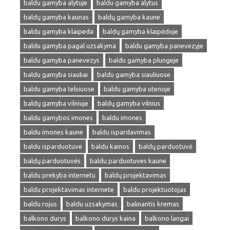
baldu gamyba alytuje
baldu gamyba alytus
baldų gamyba kaunas
baldų gamyba kaune
baldu gamyba klaipeda
baldų gamyba klaipėdoje
baldu gamyba pagal uzsakyma
baldu gamyba panevezyje
baldu gamyba panevezys
baldu gamyba plungeje
baldu gamyba siauliai
baldu gamyba siauliuose
baldu gamyba telsiuose
baldu gamyba utenoje
baldų gamyba vilniuje
baldų gamyba vilnius
baldu gamybos imones
baldu imones
baldu imones kaune
baldu ispardavimas
baldu isparduotuve
baldu kainos
baldų parduotuvė
baldų parduotuvės
baldu parduotuves kaune
baldu prekyba internetu
baldų projektavimas
baldu projektavimas internete
baldu projektuotojas
baldu rojus
baldu uzsakymas
balinantis kremas
balkono durys
balkono durys kaina
balkono langai