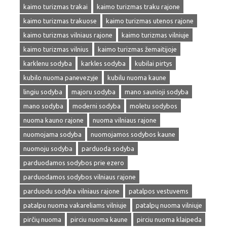
kaimo turizmas trakai
kaimo turizmas traku rajone
kaimo turizmas trakuose
kaimo turizmas utenos rajone
kaimo turizmas vilniaus rajone
kaimo turizmas vilniuje
kaimo turizmas vilnius
kaimo turizmas žemaitijoje
karklenu sodyba
karkles sodyba
kubilai pirtys
kubilo nuoma panevezyje
kubilu nuoma kaune
lingiu sodyba
majoru sodyba
mano saunioji sodyba
mano sodyba
moderni sodyba
moletu sodybos
nuoma kauno rajone
nuoma vilniaus rajone
nuomojama sodyba
nuomojamos sodybos kaune
nuomoju sodyba
parduoda sodyba
parduodamos sodybos prie ezero
parduodamos sodybos vilniaus rajone
parduodu sodyba vilniaus rajone
patalpos vestuvems
patalpu nuoma vakareliams vilniuje
patalpų nuoma vilniuje
pirčių nuoma
pirciu nuoma kaune
pirciu nuoma klaipeda