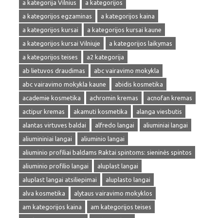
a kategorija Vilnius
a kategorijos
a kategorijos egzaminas
a kategorijos kaina
a kategorijos kursai
a kategorijos kursai kaune
a kategorijos kursai Vilniuje
a kategorijos laikymas
a kategorijos teises
a2 kategorija
ab lietuvos draudimas
abc vairavimo mokykla
abc vairavimo mokykla kaune
abidis kosmetika
academie kosmetika
achromin kremas
acnofan kremas
actipur kremas
akamuti kosmetika
alanga viesbutis
alantas virtuves baldai
alfredo langai
aliuminiai langai
aliumininiai langai
aliuminio langai
aliuminio profiliai baldams Raktai spintoms: sieninės spintos
aliuminio profilio langai
aluplast langai
aluplast langai atsiliepimai
aluplasto langai
alva kosmetika
alytaus vairavimo mokyklos
am kategorijos kaina
am kategorijos teises