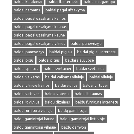
baldai klasikiniai
baldai lt internetu
baldai miegamojo
baldai namams
baldai pagal užsakymą
baldai pagal uzsakyma kainos
baldai pagal uzsakyma kaunas
baldai pagal uzsakyma kaune
baldai pagal uzsakyma vilnius
baldai panevėžyje
baldai panevezys
baldai pigiau
baldai pigiau internetu
baldai pigu
baldai pigus
baldai siauliuose
baldai spintos
baldai svetainei
baldai svetaines
baldai vaikams
baldai vaikams vilniuje
baldai vilniuje
baldai vilniuje kainos
baldai vilnius
baldai virtuvei
baldai virtuves
baldai visiems
baldai.lt kaunas
baldai.lt vilnius
baldu dizainas
baldu furnitura internetu
baldu furnitura vilniuje
baldų gamintojai
baldu gamintojai kaune
baldu gamintojai lietuvoje
baldu gamintojai vilniuje
baldų gamyba