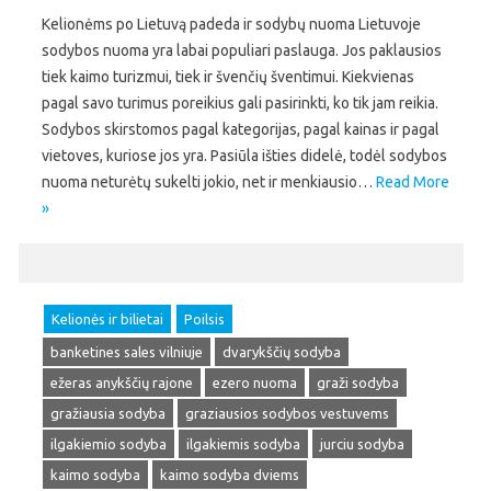
Kelionėms po Lietuvą padeda ir sodybų nuoma Lietuvoje
sodybos nuoma yra labai populiari paslauga. Jos paklausios
tiek kaimo turizmui, tiek ir švenčių šventimui. Kiekvienas
pagal savo turimus poreikius gali pasirinkti, ko tik jam reikia.
Sodybos skirstomos pagal kategorijas, pagal kainas ir pagal
vietoves, kuriose jos yra. Pasiūla išties didelė, todėl sodybos
nuoma neturėtų sukelti jokio, net ir menkiausio…
Read More
»
Kelionės ir bilietai
Poilsis
banketines sales vilniuje
dvarykščių sodyba
ežeras anykščių rajone
ezero nuoma
graži sodyba
gražiausia sodyba
graziausios sodybos vestuvems
ilgakiemio sodyba
ilgakiemis sodyba
jurciu sodyba
kaimo sodyba
kaimo sodyba dviems