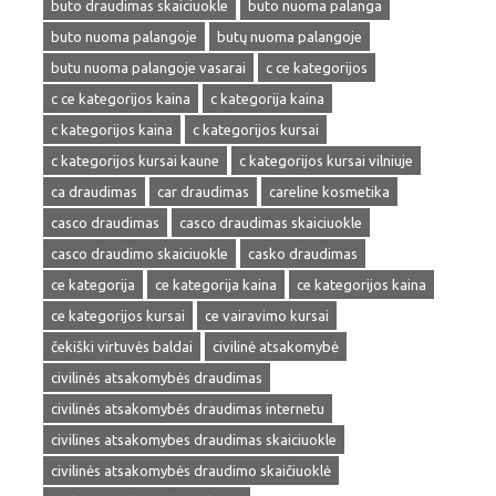
buto draudimas skaiciuokle
buto nuoma palanga
buto nuoma palangoje
butų nuoma palangoje
butu nuoma palangoje vasarai
c ce kategorijos
c ce kategorijos kaina
c kategorija kaina
c kategorijos kaina
c kategorijos kursai
c kategorijos kursai kaune
c kategorijos kursai vilniuje
ca draudimas
car draudimas
careline kosmetika
casco draudimas
casco draudimas skaiciuokle
casco draudimo skaiciuokle
casko draudimas
ce kategorija
ce kategorija kaina
ce kategorijos kaina
ce kategorijos kursai
ce vairavimo kursai
čekiški virtuvės baldai
civilinė atsakomybė
civilinės atsakomybės draudimas
civilinės atsakomybės draudimas internetu
civilines atsakomybes draudimas skaiciuokle
civilinės atsakomybės draudimo skaičiuoklė