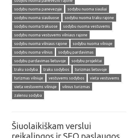
sodybu nuoma panevezio rajone
sodybu nuoma panevezyje
sodybu nuoma siauliai
sodybu nuoma siauliuose
sodybu nuoma traku rajone
sodybu nuoma trakuose
sodybu nuoma vestuvems
sodybu nuoma vestuvems vilniaus rajone
sodybu nuoma vilniaus rajone
sodybu nuoma vilniuje
sodybu nuoma vilnius
sodybų pardavimas
sodybu pardavimas lietuvoje
sodybu projektai
traku sodyba
traku sodybos
turizmas lietuvoje
turizmas vilniuje
vestuvems sodybos
vieta vestuvems
vieta vestuvems vilniuje
vilnius turizmas
zalensu sodyba
Šiuolaikiškam verslui
reikalingos ir SEO paslaugos