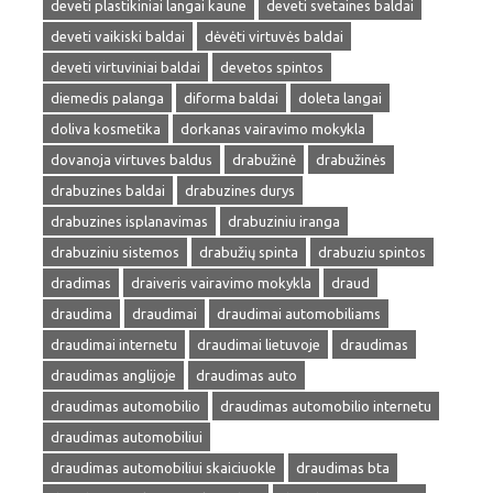
deveti plastikiniai langai kaune
deveti svetaines baldai
deveti vaikiski baldai
dėvėti virtuvės baldai
deveti virtuviniai baldai
devetos spintos
diemedis palanga
diforma baldai
doleta langai
doliva kosmetika
dorkanas vairavimo mokykla
dovanoja virtuves baldus
drabužinė
drabužinės
drabuzines baldai
drabuzines durys
drabuzines isplanavimas
drabuziniu iranga
drabuziniu sistemos
drabužių spinta
drabuziu spintos
dradimas
draiveris vairavimo mokykla
draud
draudima
draudimai
draudimai automobiliams
draudimai internetu
draudimai lietuvoje
draudimas
draudimas anglijoje
draudimas auto
draudimas automobilio
draudimas automobilio internetu
draudimas automobiliui
draudimas automobiliui skaiciuokle
draudimas bta