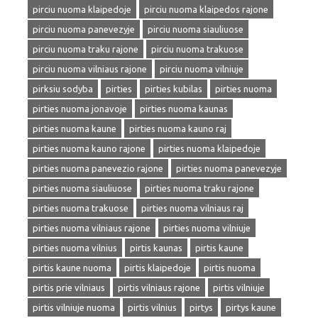
pirciu nuoma klaipedoje
pirciu nuoma klaipedos rajone
pirciu nuoma panevezyje
pirciu nuoma siauliuose
pirciu nuoma traku rajone
pirciu nuoma trakuose
pirciu nuoma vilniaus rajone
pirciu nuoma vilniuje
pirksiu sodyba
pirties
pirties kubilas
pirties nuoma
pirties nuoma jonavoje
pirties nuoma kaunas
pirties nuoma kaune
pirties nuoma kauno raj
pirties nuoma kauno rajone
pirties nuoma klaipedoje
pirties nuoma panevezio rajone
pirties nuoma panevezyje
pirties nuoma siauliuose
pirties nuoma traku rajone
pirties nuoma trakuose
pirties nuoma vilniaus raj
pirties nuoma vilniaus rajone
pirties nuoma vilniuje
pirties nuoma vilnius
pirtis kaunas
pirtis kaune
pirtis kaune nuoma
pirtis klaipedoje
pirtis nuoma
pirtis prie vilniaus
pirtis vilniaus rajone
pirtis vilniuje
pirtis vilniuje nuoma
pirtis vilnius
pirtys
pirtys kaune