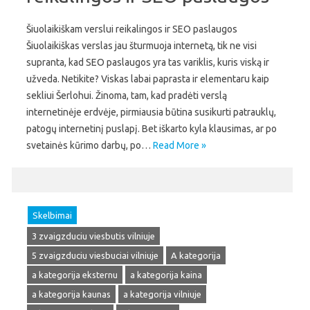
Šiuolaikiškam verslui reikalingos ir SEO paslaugos
Šiuolaikiškas verslas jau šturmuoja internetą, tik ne visi
supranta, kad SEO paslaugos yra tas variklis, kuris viską ir
užveda. Netikite? Viskas labai paprasta ir elementaru kaip
sekliui Šerlohui. Žinoma, tam, kad pradėti verslą
internetinėje erdvėje, pirmiausia būtina susikurti patrauklų,
patogų internetinį puslapį. Bet iškarto kyla klausimas, ar po
svetainės kūrimo darbų, po…
Read More »
Skelbimai
3 zvaigzduciu viesbutis vilniuje
5 zvaigzduciu viesbuciai vilniuje
A kategorija
a kategorija eksternu
a kategorija kaina
a kategorija kaunas
a kategorija vilniuje