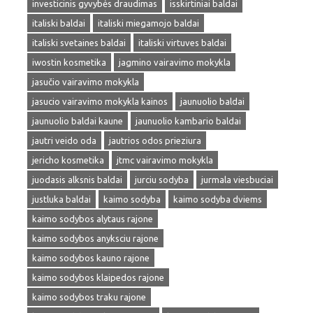
investicinis gyvybės draudimas
isskirtiniai baldai
italiski baldai
italiski miegamojo baldai
italiski svetaines baldai
italiski virtuves baldai
iwostin kosmetika
jagmino vairavimo mokykla
jasučio vairavimo mokykla
jasucio vairavimo mokykla kainos
jaunuolio baldai
jaunuolio baldai kaune
jaunuolio kambario baldai
jautri veido oda
jautrios odos prieziura
jericho kosmetika
jtmc vairavimo mokykla
juodasis alksnis baldai
jurciu sodyba
jurmala viesbuciai
justluka baldai
kaimo sodyba
kaimo sodyba dviems
kaimo sodybos alytaus rajone
kaimo sodybos anyksciu rajone
kaimo sodybos kauno rajone
kaimo sodybos klaipedos rajone
kaimo sodybos traku rajone