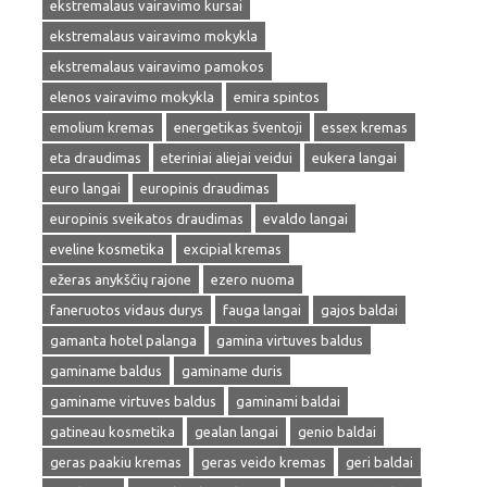
ekstremalaus vairavimo kursai
ekstremalaus vairavimo mokykla
ekstremalaus vairavimo pamokos
elenos vairavimo mokykla
emira spintos
emolium kremas
energetikas šventoji
essex kremas
eta draudimas
eteriniai aliejai veidui
eukera langai
euro langai
europinis draudimas
europinis sveikatos draudimas
evaldo langai
eveline kosmetika
excipial kremas
ežeras anykščių rajone
ezero nuoma
faneruotos vidaus durys
fauga langai
gajos baldai
gamanta hotel palanga
gamina virtuves baldus
gaminame baldus
gaminame duris
gaminame virtuves baldus
gaminami baldai
gatineau kosmetika
gealan langai
genio baldai
geras paakiu kremas
geras veido kremas
geri baldai