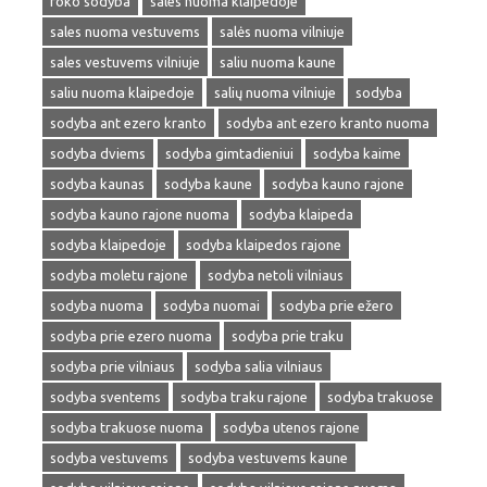
roko sodyba
sales nuoma klaipedoje
sales nuoma vestuvems
salės nuoma vilniuje
sales vestuvems vilniuje
saliu nuoma kaune
saliu nuoma klaipedoje
salių nuoma vilniuje
sodyba
sodyba ant ezero kranto
sodyba ant ezero kranto nuoma
sodyba dviems
sodyba gimtadieniui
sodyba kaime
sodyba kaunas
sodyba kaune
sodyba kauno rajone
sodyba kauno rajone nuoma
sodyba klaipeda
sodyba klaipedoje
sodyba klaipedos rajone
sodyba moletu rajone
sodyba netoli vilniaus
sodyba nuoma
sodyba nuomai
sodyba prie ežero
sodyba prie ezero nuoma
sodyba prie traku
sodyba prie vilniaus
sodyba salia vilniaus
sodyba sventems
sodyba traku rajone
sodyba trakuose
sodyba trakuose nuoma
sodyba utenos rajone
sodyba vestuvems
sodyba vestuvems kaune