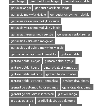
geri langai
geri plastikiniai langai
geri virtuves baldai
geriausi langai
geriausi plastikiniai langai
geriausia mokykla vilniuje
geriausia vairavimo mokykla
geriausia vairavimo mokykla kaune
geriausia vairavimo mokykla vilniuje
geriausias kremas nuo rauksliu
geriausias veido kremas
geriausios vairavimo mokyklos
geriausios vairavimo mokyklos vilniuje
germaine de capuccini kosmetika
gintaro baldai
gintaro baldai akcijos
gintaro baldai alytuje
gintaro baldai kaune
gintaro baldai komodos
gintaro baldai sekcijos
gintaro baldai spintos
gintaro baldai virtuves komplektai
givybes draudimas
gjensidige automobilio draudimas
gjensidige draudimas
gjensidige draudimas internetu
glaskek langai
gradiali palanga
gradiali viesbutis palangoje