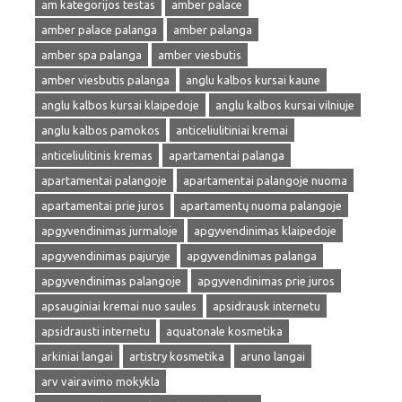
am kategorijos testas
amber palace
amber palace palanga
amber palanga
amber spa palanga
amber viesbutis
amber viesbutis palanga
anglu kalbos kursai kaune
anglu kalbos kursai klaipedoje
anglu kalbos kursai vilniuje
anglu kalbos pamokos
anticeliulitiniai kremai
anticeliulitinis kremas
apartamentai palanga
apartamentai palangoje
apartamentai palangoje nuoma
apartamentai prie juros
apartamentų nuoma palangoje
apgyvendinimas jurmaloje
apgyvendinimas klaipedoje
apgyvendinimas pajuryje
apgyvendinimas palanga
apgyvendinimas palangoje
apgyvendinimas prie juros
apsauginiai kremai nuo saules
apsidrausk internetu
apsidrausti internetu
aquatonale kosmetika
arkiniai langai
artistry kosmetika
aruno langai
arv vairavimo mokykla