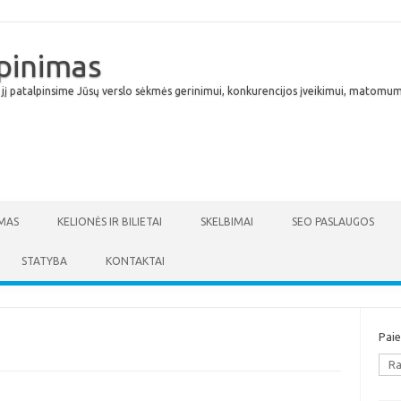
lpinimas
 jį patalpinsime Jūsų verslo sėkmės gerinimui, konkurencijos įveikimui, matomumu
Skip to content
MAS
KELIONĖS IR BILIETAI
SKELBIMAI
SEO PASLAUGOS
STATYBA
KONTAKTAI
Pai