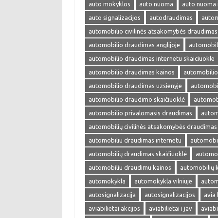
auto mokyklos
auto nuoma
auto nuoma 
auto signalizacijos
autodraudimas
autom
automobilio civilinės atsakomybės draudimas
automobilio draudimas anglijoje
automobil
automobilio draudimas internetu skaiciuokle
automobilio draudimas kainos
automobilio
automobilio draudimas uzsienyje
automobi
automobilio draudimo skaičiuoklė
automobi
automobilio privalomasis draudimas
autom
automobilių civilinės atsakomybės draudimas
automobiliu draudimas internetu
automobil
automobilių draudimas skaičiuoklė
automob
automobiliu draudimu kainos
automobilių 
automokykla
automokykla vilniuje
autom
autosignalizacija
autosignalizacijos
avia 
aviabilietai akcijos
aviabilietai i jav
aviabi