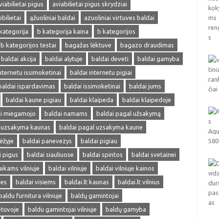
viabilietai pigus
aviabilietai pigus skrydziai
obilietai
ąžuoliniai baldai
azuoliniai virtuves baldai
kategorija
b kategorija kaina
b kategorijos
b kategorijos testai
bagažas lėktuve
bagazo draudimas
baldai akcija
baldai alytuje
baldai deveti
baldai gamyba
nternetu issimoketinai
baldai internetu pigiai
baldai ispardavimas
baldai issimoketinai
baldai jums
baldai kaune pigiau
baldai klaipeda
baldai klaipedoje
ai miegamojo
baldai namams
baldai pagal užsakymą
l uzsakyma kaunas
baldai pagal uzsakyma kaune
ėžyje
baldai panevezys
baldai pigiau
i pigus
baldai siauliuose
baldai spintos
baldai svetainei
aikams vilniuje
baldai vilniuje
baldai vilniuje kainos
ves
baldai visiems
baldai.lt kaunas
baldai.lt vilnius
baldu furnitura vilniuje
baldų gamintojai
etuvoje
baldu gamintojai vilniuje
baldų gamyba