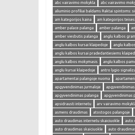
abc vairavimo mokykla
abc vairavimo mok
aliuminio profiliai baldams Raktai spintoms: s
am kategorijos kaina
am kategorijos teises
amber palace palanga
amber palanga
am
amber viesbutis palanga
anglu kalbos gra
anglu kalbos kursai klaipedoje
anglu kalbo
anglu kalbos kursai pradedantiesiems klaiped
anglu kalbos mokymasis
anglu kalbos pam
anglu kursai klaipedoje
antro lygio signaliza
apartamentai palangoje nuoma
apartament
apgyvendinimas jurmaloje
apgyvendinimas 
apgyvendinimas palanga
apgyvendinimas 
apsidrausti internetu
arv vairavimo mokykl
asmens draudimas
atostogos palangoje
auto draudimas internetu skaiciuokle
auto 
auto draudimas skaiciuokle
auto draudima