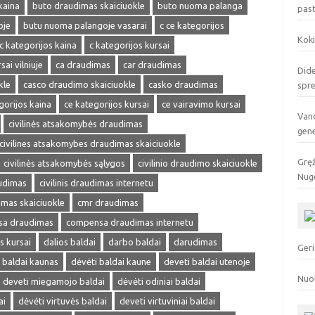
kaina
buto draudimas skaiciuokle
buto nuoma palanga
pas
oje
butu nuoma palangoje vasarai
c ce kategorijos
Koki
c kategorijos kaina
c kategorijos kursai
sai vilniuje
ca draudimas
car draudimas
Dide
kle
casco draudimo skaiciuokle
casko draudimas
spr
gorijos kaina
ce kategorijos kursai
ce vairavimo kursai
Vand
civilinės atsakomybės draudimas
gen
civilines atsakomybes draudimas skaiciuokle
Gręž
civilinės atsakomybės sąlygos
civilinio draudimo skaiciuokle
Nuge
audimas
civilinis draudimas internetu
dimas skaiciuokle
cmr draudimas
a draudimas
compensa draudimas internetu
s kursai
dalios baldai
darbo baldai
darudimas
Geri
 baldai kaunas
dėvėti baldai kaune
deveti baldai utenoje
Nuo
deveti miegamojo baldai
dėvėti odiniai baldai
ai
dėvėti virtuvės baldai
deveti virtuviniai baldai