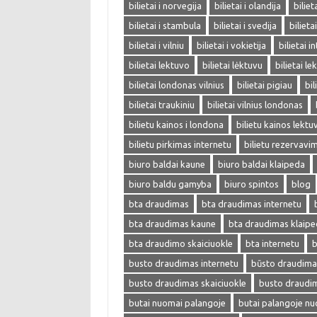
bilietai i norvegija
bilietai i olandija
biliet
bilietai i stambula
bilietai i svedija
bilieta
bilietai i vilniu
bilietai i vokietija
bilietai i
bilietai lektuvo
bilietai lėktuvu
bilietai l
bilietai londonas vilnius
bilietai pigiau
bil
bilietai traukiniu
bilietai vilnius londonas
bilietu kainos i londona
bilietu kainos lektu
bilietu pirkimas internetu
bilietu rezervavi
biuro baldai kaune
biuro baldai klaipeda
biuro baldu gamyba
biuro spintos
blog
bta draudimas
bta draudimas internetu
bta draudimas kaune
bta draudimas klaip
bta draudimo skaiciuokle
bta internetu
b
busto draudimas internetu
būsto draudima
busto draudimas skaiciuokle
busto draudi
butai nuomai palangoje
butai palangoje n