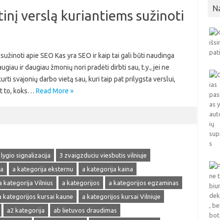
N
inį verslą kuriantiems sužinoti
sužinoti apie SEO Kas yra SEO ir kaip tai gali būti naudinga
au ir daugiau žmonių nori pradėti dirbti sau, t.y., jei ne
urti svajonių darbo vietą sau, kuri taip pat prilygsta verslui,
nt to, koks…
Read More »
 lygio signalizacija
3 zvaigzduciu viesbutis vilniuje
ja
a kategorija eksternu
a kategorija kaina
a kategorija Vilnius
a kategorijos
a kategorijos egzaminas
a kategorijos kursai kaune
a kategorijos kursai Vilniuje
a2 kategorija
ab lietuvos draudimas