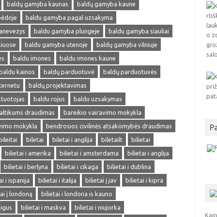
baldų gamyba kaunas
baldų gamyba kaune
pėdoje
baldu gamyba pagal uzsakyma
anevezys
baldu gamyba plungeje
baldu gamyba siauliai
siuose
baldu gamyba utenoje
baldų gamyba vilniuje
es
baldu imones
baldu imones kaune
baldu kainos
baldų parduotuvė
baldų parduotuvės
ternetu
baldų projektavimas
ktuotojas
baldu rojus
baldu uzsakymas
altikums draudimas
bareikio vairavimo mokykla
avimo mokykla
bendrosios civilinės atsakomybės draudimas
P
bileitai
biletai
biletai i anglija
biletailt
bilietai
bilietai i amerika
bilietai i amsterdama
bilietai i anglija
bilietai i berlyna
bilietai i cikaga
bilietai i dublina
ai i ispanija
bilietai i italija
bilietai į jav
bilietai i kipra
tai į londoną
bilietai i londona is kauno
pigus
bilietai i maskva
bilietai i niujorka
Kaip