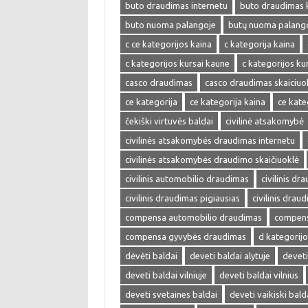
buto draudimas internetu
buto draudimas 
buto nuoma palangoje
butų nuoma palang
c ce kategorijos kaina
c kategorija kaina
c kategorijos kursai kaune
c kategorijos kur
casco draudimas
casco draudimas skaiciuo
ce kategorija
ce kategorija kaina
ce kate
čekiški virtuvės baldai
civilinė atsakomybė
civilinės atsakomybės draudimas internetu
civilinės atsakomybės draudimo skaičiuoklė
civilinis automobilio draudimas
civilinis dr
civilinis draudimas pigiausias
civilinis drau
compensa automobilio draudimas
compens
compensa gyvybės draudimas
d kategorijo
dėvėti baldai
deveti baldai alytuje
deveti
deveti baldai vilniuje
deveti baldai vilnius
deveti svetaines baldai
deveti vaikiski bald