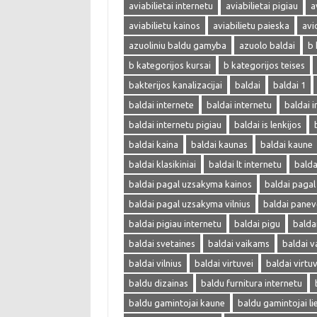
aviabilietai internetu
aviabilietai pigiau
a
aviabilietu kainos
aviabilietu paieska
avi
azuoliniu baldu gamyba
azuolo baldai
b 
b kategorijos kursai
b kategorijos teises
bakterijos kanalizacijai
baldai
baldai 1
baldai internete
baldai internetu
baldai i
baldai internetu pigiau
baldai is lenkijos
baldai kaina
baldai kaunas
baldai kaune
baldai klasikiniai
baldai lt internetu
bald
baldai pagal uzsakyma kainos
baldai paga
baldai pagal uzsakyma vilnius
baldai panev
baldai pigiau internetu
baldai pigu
balda
baldai svetaines
baldai vaikams
baldai v
baldai vilnius
baldai virtuvei
baldai virtu
baldu dizainas
baldu furnitura internetu
baldu gamintojai kaune
baldu gamintojai li