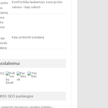
Komfortiška laukiamojo zona grožio
salonui – kaip sukurti
Kaip prižiūrėti patalynę
asidalinimui
SEO paslaugos
 pagerinti geriamojo vandens kokybę –