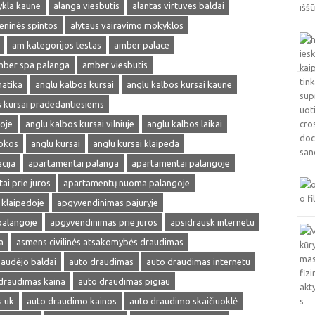
ykla kaune
alanga viesbutis
alantas virtuves baldai
ieninės spintos
alytaus vairavimo mokyklos
am kategorijos testas
amber palace
ber spa palanga
amber viesbutis
matika
anglu kalbos kursai
anglu kalbos kursai kaune
s kursai pradedantiesiems
oje
anglu kalbos kursai vilniuje
anglu kalbos laikai
okos
anglu kursai
anglu kursai klaipeda
cija
apartamentai palanga
apartamentai palangoje
ai prie juros
apartamentų nuoma palangoje
klaipedoje
apgyvendinimas pajuryje
palangoje
apgyvendinimas prie juros
apsidrausk internetu
a
asmens civilinės atsakomybės draudimas
audėjo baldai
auto draudimas
auto draudimas internetu
draudimas kaina
auto draudimas pigiau
s uk
auto draudimo kainos
auto draudimo skaičiuoklė