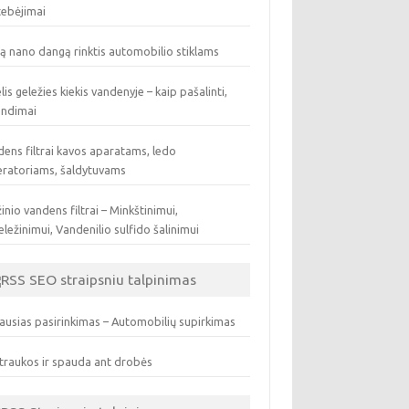
tebėjimai
ą nano dangą rinktis automobilio stiklams
lis geležies kiekis vandenyje – kaip pašalinti,
endimai
ens filtrai kavos aparatams, ledo
eratoriams, šaldytuvams
inio vandens filtrai – Minkštinimui,
ležinimui, Vandenilio sulfido šalinimui
SEO straipsniu talpinimas
ausias pasirinkimas – Automobilių supirkimas
traukos ir spauda ant drobės