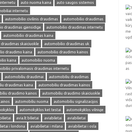
internetu
auto nuoma kaina
auto saugos sistemos
obiliai internetu
automobilio civilinis draudimas
automobilio draudimas
io draudimas gjensidige
automobilio draudimas internetu
automobilio draudimas kaina
 draudimas skaiciuokle
automobilio draudimas uk
lio draudimo kaina
automobilio draudimo kainos
lio kaina
automobilio nuoma
obilio privalomasis draudimas internetu
automobiliu draudimai
automobiliu draudimas
iu draudimas kaina
automobiliu draudimas kainos
iliu draudimo kainos
automobiliu draudimo skaiciuokle
kainos
automobiliu nuoma
automobiliu signalizacijos
okyklos
automokyklos ket testai
automokyklos vilniuje
bilietai
avia.lt bilietai
aviabiletai
aviabilietai
lietai i londona
aviabilietai i milana
aviabilietai i osla