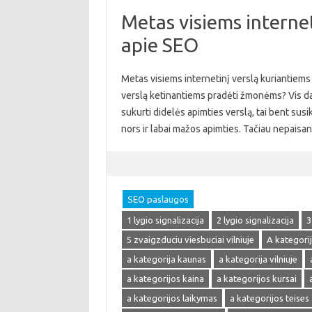
Metas visiems internet
apie SEO
Metas visiems internetinį verslą kuriantiems 
verslą ketinantiems pradėti žmonėms? Vis daugi
sukurti didelės apimties verslą, tai bent susik
nors ir labai mažos apimties. Tačiau nepaisa
SEO paslaugos
1 lygio signalizacija
2 lygio signalizacija
3
5 zvaigzduciu viesbuciai vilniuje
A kategori
a kategorija kaunas
a kategorija vilniuje
a kategorijos kaina
a kategorijos kursai
a kategorijos laikymas
a kategorijos teises