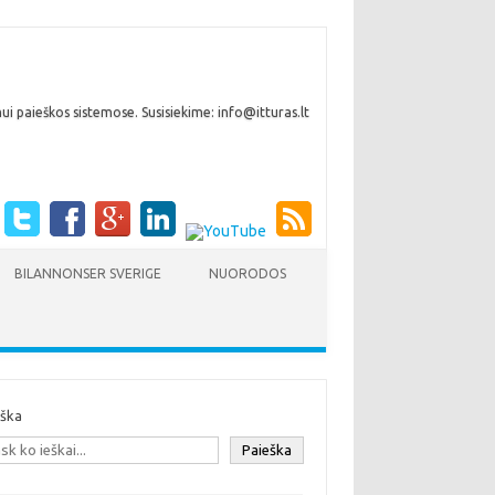
i paieškos sistemose. Susisiekime: info@itturas.lt
BILANNONSER SVERIGE
NUORODOS
eška
Paieška