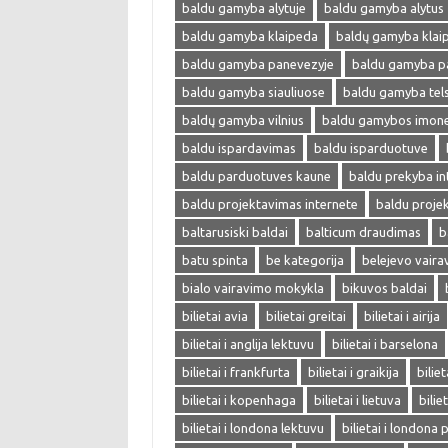
baldu gamyba alytuje
baldu gamyba alytus
baldu gamyba klaipeda
baldų gamyba klai
baldu gamyba panevezyje
baldu gamyba p
baldu gamyba siauliuose
baldu gamyba tel
baldų gamyba vilnius
baldu gamybos imon
baldu ispardavimas
baldu isparduotuve
baldu parduotuves kaune
baldu prekyba in
baldu projektavimas internete
baldu proje
baltarusiski baldai
balticum draudimas
b
batu spinta
be kategorija
belejevo vair
bialo vairavimo mokykla
bikuvos baldai
bilietai avia
bilietai greitai
bilietai i airija
bilietai i anglija lektuvu
bilietai i barselona
bilietai i frankfurta
bilietai i graikija
biliet
bilietai i kopenhaga
bilietai i lietuva
bilie
bilietai i londona lektuvu
bilietai i londona 