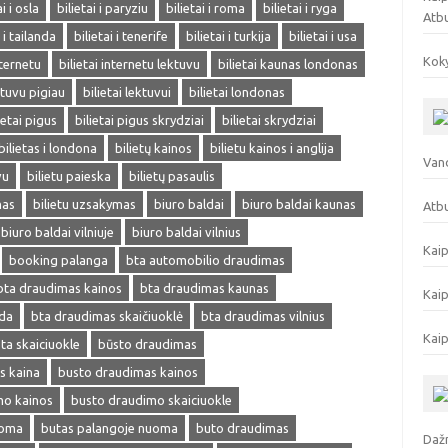
ai i osla
bilietai i paryziu
bilietai i roma
bilietai i ryga
Atb
i i tailanda
bilietai i tenerife
bilietai i turkija
bilietai i usa
Koky
nternetu
bilietai internetu lektuvu
bilietai kaunas londonas
ektuvu pigiau
bilietai lektuvui
bilietai londonas
ietai pigus
bilietai pigus skrydziai
bilietai skrydziai
bilietas i londona
bilietų kainos
bilietu kainos i anglija
Vand
vu
bilietu paieska
bilietų pasaulis
mas
bilietu uzsakymas
biuro baldai
biuro baldai kaunas
Atbu
biuro baldai vilniuje
biuro baldai vilnius
Kaip
booking palanga
bta automobilio draudimas
bta draudimas kainos
bta draudimas kaunas
Kaip
eda
bta draudimas skaičiuoklė
bta draudimas vilnius
Kaip
ta skaiciuokle
būsto draudimas
s kaina
busto draudimas kainos
mo kainos
busto draudimo skaiciuokle
uoma
butas palangoje nuoma
buto draudimas
Dažn