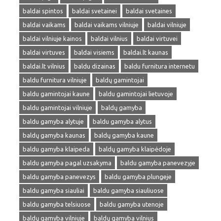
baldai spintos
baldai svetainei
baldai svetaines
baldai vaikams
baldai vaikams vilniuje
baldai vilniuje
baldai vilniuje kainos
baldai vilnius
baldai virtuvei
baldai virtuves
baldai visiems
baldai.lt kaunas
baldai.lt vilnius
baldu dizainas
baldu furnitura internetu
baldu furnitura vilniuje
baldų gamintojai
baldu gamintojai kaune
baldu gamintojai lietuvoje
baldu gamintojai vilniuje
baldų gamyba
baldu gamyba alytuje
baldu gamyba alytus
baldų gamyba kaunas
baldų gamyba kaune
baldu gamyba klaipeda
baldų gamyba klaipėdoje
baldu gamyba pagal uzsakyma
baldu gamyba panevezyje
baldu gamyba panevezys
baldu gamyba plungeje
baldu gamyba siauliai
baldu gamyba siauliuose
baldu gamyba telsiuose
baldu gamyba utenoje
baldų gamyba vilniuje
baldų gamyba vilnius