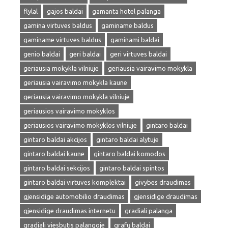
flylal
gajos baldai
gamanta hotel palanga
gamina virtuves baldus
gaminame baldus
gaminame virtuves baldus
gaminami baldai
genio baldai
geri baldai
geri virtuves baldai
geriausia mokykla vilniuje
geriausia vairavimo mokykla
geriausia vairavimo mokykla kaune
geriausia vairavimo mokykla vilniuje
geriausios vairavimo mokyklos
geriausios vairavimo mokyklos vilniuje
gintaro baldai
gintaro baldai akcijos
gintaro baldai alytuje
gintaro baldai kaune
gintaro baldai komodos
gintaro baldai sekcijos
gintaro baldai spintos
gintaro baldai virtuves komplektai
givybes draudimas
gjensidige automobilio draudimas
gjensidige draudimas
gjensidige draudimas internetu
gradiali palanga
gradiali viesbutis palangoje
grafų baldai