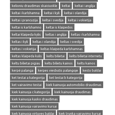
kelioniu draudimas skaiciuokle
keltai
keltai i anglija
keltai i karlshamna
keltai i kyli
keltai i olandija
keltai i prancuzija
keltai i svedija
keltai i vokietija
keltai is karlshamno
keltai is klaipedos
keltai klaipeda kylis
keltas i anglija
keltas i karlshamna
keltas i kyli
keltas i olandija
keltas i svedija
keltas i vokietija
keltas klaipeda karlshamnas
keltas klaipeda kulis
keltu bilietai
keltu bilietai internetu
keltu bilietai pigiau
keltu bilietu kainos
keltu kainos
kerpė palanga
kerpes viesbutis palangoje
kesto baldai
ket testai a kategorija
ket testai b kategorija
ket vairavimo testai
kiek kainuoja automobilio draudimas
kiek kainuoja c kategorija
kiek kainuoja draudimas
kiek kainuoja kasko draudimas
kiek kainuoja vairavimo kursai
kiek kainuoja virtuves baldai
kiek trunka vairavimo kursai