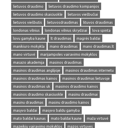
lietuvos draudimo
lietuvos draudimo kompanijos
lietuvos draudimo skaiciuokle
lietuvos viešbučiai
lietuvos viešbutis
lietuvosdraudimas
lituvos draudimas
londonas vilnius
londonas vilnius skrydziai
lova spinta
lovu gamyba kaune
lt draudimas
magrės baldai
manikiuro mokykla
mano draudimas
mano draudimas.lt
mano virtuvė
marijampoles vairavimo mokyklos
masazo akademija
masinos draudimas
masinos draudimas anglijoje
masinos draudimas internetu
masinos draudimas kainos
masinos draudimas lietuvoje
masinos draudimas uk
masinos draudimo kainos
masinos draudimo skaiciuokle
masinu draudimai
masinu draudimas
masinu draudimo kainos
masyvo baldai
masyvo baldu gamyba
mato baldai kaunas
mato baldai kaune
maža virtuvė
mazeikiu vairavimo mokyklos
mazos virtuves