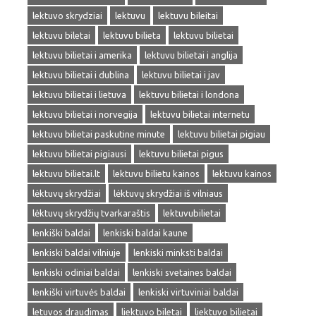
lektuvo skrydziai
lektuvu
lektuvu bileitai
lektuvu biletai
lektuvu bilieta
lektuvu bilietai
lektuvu bilietai i amerika
lektuvu bilietai i anglija
lektuvu bilietai i dublina
lektuvu bilietai i jav
lektuvu bilietai i lietuva
lektuvu bilietai i londona
lektuvu bilietai i norvegija
lektuvu bilietai internetu
lektuvu bilietai paskutine minute
lektuvu bilietai pigiau
lektuvu bilietai pigiausi
lektuvu bilietai pigus
lektuvu bilietai.lt
lektuvu bilietu kainos
lektuvu kainos
lėktuvų skrydžiai
lėktuvų skrydžiai iš vilniaus
lėktuvų skrydžių tvarkaraštis
lektuvubilietai
lenkiški baldai
lenkiski baldai kaune
lenkiski baldai vilniuje
lenkiski minksti baldai
lenkiski odiniai baldai
lenkiski svetaines baldai
lenkiški virtuvės baldai
lenkiski virtuviniai baldai
letuvos draudimas
liektuvo biletai
liektuvo bilietai