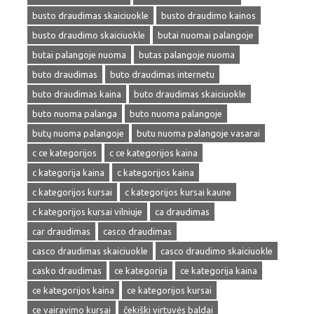
busto draudimas skaiciuokle
busto draudimo kainos
busto draudimo skaiciuokle
butai nuomai palangoje
butai palangoje nuoma
butas palangoje nuoma
buto draudimas
buto draudimas internetu
buto draudimas kaina
buto draudimas skaiciuokle
buto nuoma palanga
buto nuoma palangoje
butų nuoma palangoje
butu nuoma palangoje vasarai
c ce kategorijos
c ce kategorijos kaina
c kategorija kaina
c kategorijos kaina
c kategorijos kursai
c kategorijos kursai kaune
c kategorijos kursai vilniuje
ca draudimas
car draudimas
casco draudimas
casco draudimas skaiciuokle
casco draudimo skaiciuokle
casko draudimas
ce kategorija
ce kategorija kaina
ce kategorijos kaina
ce kategorijos kursai
ce vairavimo kursai
čekiški virtuvės baldai