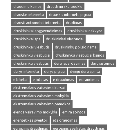
draudimu kainos
draudimu skaiciuokle
drauskis internetu
drauskis internetu pigiau
drausti automobili internetu
drudimas
druskininkai apgyvendinimas
druskininkai nakvyne
druskininkai spa
druskininkai viesbuciai
druskininkai viesbutis
druskininku poilsio namai
druskininku viesbuciai
druskininku viesbuciai kainos
druskininku viesbutis
duru ispardavimas
durų sistemos
durys internetu
durys pigiau
dvieju duru spinta
e bilietai
e bilietas
e draudimas
edraudimas
ekstremalaus vairavimo kursai
ekstremalaus vairavimo mokykla
ekstremalaus vairavimo pamokos
elenos vairavimo mokykla
emira spintos
energetikas šventoji
eta draudimas
europinis draudimas
europinis sveikatos draudimas