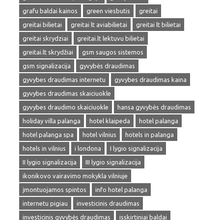
grafu baldai kainos
green viesbutis
greitai
greitai bilietai
greitai lt aviabilietai
greitai lt bilietai
greitai skrydziai
greitai.lt lektuvu bilietai
greitai.lt skrydžiai
gsm saugos sistemos
gsm signalizacija
gyvybės draudimas
gyvybes draudimas internetu
gyvybes draudimas kaina
gyvybes draudimas skaiciuokle
gyvybes draudimo skaiciuokle
hansa gyvybės draudimas
holiday villa palanga
hotel klaipeda
hotel palanga
hotel palanga spa
hotel vilnius
hotels in palanga
hotels in vilnius
i londona
I lygio signalizacija
II lygio signalizacija
III lygio signalizacija
ikonikovo vairavimo mokykla vilniuje
įmontuojamos spintos
info hotel palanga
internetu pigiau
investicinis draudimas
investicinis gyvybės draudimas
isskirtiniai baldai