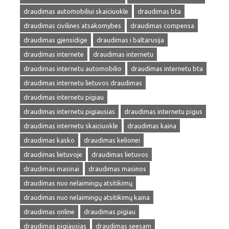
draudimas automobiliui skaiciuokle
draudimas bta
draudimas civilines atsakomybes
draudimas compensa
draudimas gjensidige
draudimas i baltarusija
draudimas internete
draudimas internetu
draudimas internetu automobilio
draudimas internetu bta
draudimas internetu lietuvos draudimas
draudimas internetu pigiau
draudimas internetu pigiausias
draudimas internetu pigus
draudimas internetu skaiciuokle
draudimas kaina
draudimas kasko
draudimas kelionei
draudimas lietuvoje
draudimas lietuvos
draudimas masinai
draudimas masinos
draudimas nuo nelaimingų atsitikimų
draudimas nuo nelaimingų atsitikimų kaina
draudimas online
draudimas pigiau
draudimas pigiausias
draudimas seesam