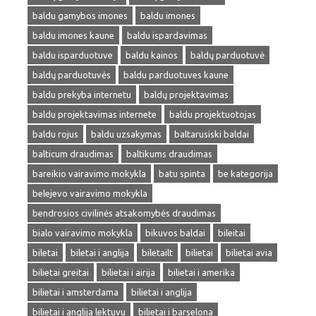
baldu gamybos imones
baldu imones
baldu imones kaune
baldu ispardavimas
baldu isparduotuve
baldu kainos
baldų parduotuvė
baldų parduotuvės
baldu parduotuves kaune
baldu prekyba internetu
baldų projektavimas
baldu projektavimas internete
baldu projektuotojas
baldu rojus
baldu uzsakymas
baltarusiski baldai
balticum draudimas
baltikums draudimas
bareikio vairavimo mokykla
batu spinta
be kategorija
belejevo vairavimo mokykla
bendrosios civilinės atsakomybės draudimas
bialo vairavimo mokykla
bikuvos baldai
bileitai
biletai
biletai i anglija
biletailt
bilietai
bilietai avia
bilietai greitai
bilietai i airija
bilietai i amerika
bilietai i amsterdama
bilietai i anglija
bilietai i anglija lektuvu
bilietai i barselona