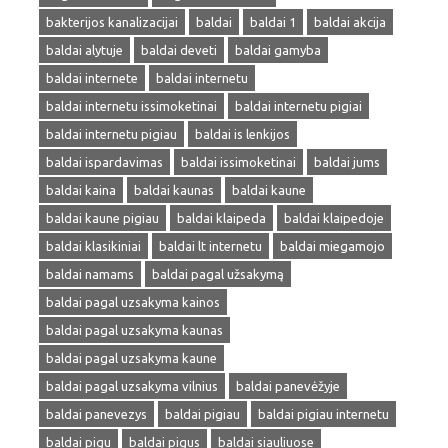
bakterijos kanalizacijai
baldai
baldai 1
baldai akcija
baldai alytuje
baldai deveti
baldai gamyba
baldai internete
baldai internetu
baldai internetu issimoketinai
baldai internetu pigiai
baldai internetu pigiau
baldai is lenkijos
baldai ispardavimas
baldai issimoketinai
baldai jums
baldai kaina
baldai kaunas
baldai kaune
baldai kaune pigiau
baldai klaipeda
baldai klaipedoje
baldai klasikiniai
baldai lt internetu
baldai miegamojo
baldai namams
baldai pagal užsakymą
baldai pagal uzsakyma kainos
baldai pagal uzsakyma kaunas
baldai pagal uzsakyma kaune
baldai pagal uzsakyma vilnius
baldai panevėžyje
baldai panevezys
baldai pigiau
baldai pigiau internetu
baldai pigu
baldai pigus
baldai siauliuose