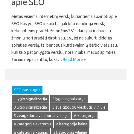
apie SEO
Metas visiems internetinį verslą kuriantiems sužinoti apie
SEO Kas yra SEO ir kaip tai gali būti naudinga verslą
ketinantiems pradėti žmonėms? Vis daugiau ir daugiau
žmonių nori pradėti dirbti sau, t.y., jei ne sukurti didelės
apimties verslą, tai bent susikurti svajonių darbo vietą sau,
kuri taip pat prilygsta verslui, nors ir labai mažos apimties.
Tačiau nepaisant to, koks…
Read More »
SEO paslaugos
1 lygio signalizacija
2 lygio signalizacija
3 lygio signalizacija
3 zvaigzduciu viesbutis vilniuje
5 zvaigzduciu viesbuciai vilniuje
A kategorija
a kategorija eksternu
a kategorija kaina
a kategorija kaunas
a kategorija vilniuje