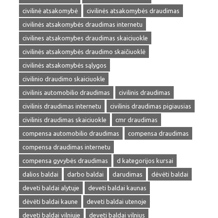
civilinė atsakomybė
civilinės atsakomybės draudimas
civilinės atsakomybės draudimas internetu
civilines atsakomybes draudimas skaiciuokle
civilinės atsakomybės draudimo skaičiuoklė
civilinės atsakomybės sąlygos
civilinio draudimo skaiciuokle
civilinis automobilio draudimas
civilinis draudimas
civilinis draudimas internetu
civilinis draudimas pigiausias
civilinis draudimas skaiciuokle
cmr draudimas
compensa automobilio draudimas
compensa draudimas
compensa draudimas internetu
compensa gyvybės draudimas
d kategorijos kursai
dalios baldai
darbo baldai
darudimas
dėvėti baldai
deveti baldai alytuje
deveti baldai kaunas
dėvėti baldai kaune
deveti baldai utenoje
deveti baldai vilniuje
deveti baldai vilnius