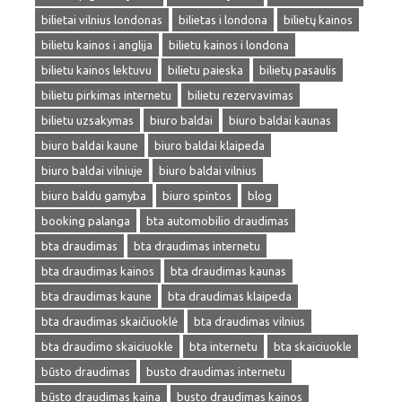
bilietai vilnius londonas
bilietas i londona
bilietų kainos
bilietu kainos i anglija
bilietu kainos i londona
bilietu kainos lektuvu
bilietu paieska
bilietų pasaulis
bilietu pirkimas internetu
bilietu rezervavimas
bilietu uzsakymas
biuro baldai
biuro baldai kaunas
biuro baldai kaune
biuro baldai klaipeda
biuro baldai vilniuje
biuro baldai vilnius
biuro baldu gamyba
biuro spintos
blog
booking palanga
bta automobilio draudimas
bta draudimas
bta draudimas internetu
bta draudimas kainos
bta draudimas kaunas
bta draudimas kaune
bta draudimas klaipeda
bta draudimas skaičiuoklė
bta draudimas vilnius
bta draudimo skaiciuokle
bta internetu
bta skaiciuokle
būsto draudimas
busto draudimas internetu
būsto draudimas kaina
busto draudimas kainos