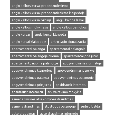
anglu kalbos kursai pradedantiesiems
anglu kalbos kursai pradedantiesiems klaipedoje
anglu kalbos kursai vilniuje
anglu kalbos laikai
anglu kalbos mokymasis
anglu kalbos pamokos
anglu kursai
anglu kursai klaipeda
anglu kursai klaipedoje
antro lygio signalizacija
apartamentai palanga
apartamentai palangoje
apartamentai palangoje nuoma
apartamentai prie juros
apartamentų nuoma palangoje
apgyvendinimas jurmaloje
apgyvendinimas klaipedoje
apgyvendinimas pajuryje
apgyvendinimas palanga
apgyvendinimas palangoje
apgyvendinimas prie juros
apsidrausk internetu
apsidrausti internetu
arv vairavimo mokykla
asmens civilinės atsakomybės draudimas
asmens draudimas
atostogos palangoje
audėjo baldai
auto draudimas
auto draudimas internetu