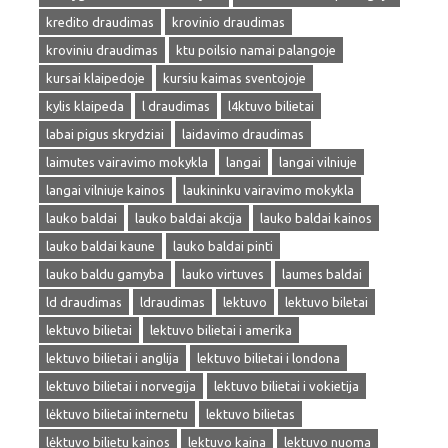
kredito draudimas
krovinio draudimas
kroviniu draudimas
ktu poilsio namai palangoje
kursai klaipedoje
kursiu kaimas sventojoje
kylis klaipeda
l draudimas
l4ktuvo bilietai
labai pigus skrydziai
laidavimo draudimas
laimutes vairavimo mokykla
langai
langai vilniuje
langai vilniuje kainos
laukininku vairavimo mokykla
lauko baldai
lauko baldai akcija
lauko baldai kainos
lauko baldai kaune
lauko baldai pinti
lauko baldu gamyba
lauko virtuves
laumes baldai
ld draudimas
ldraudimas
lektuvo
lektuvo biletai
lektuvo bilietai
lektuvo bilietai i amerika
lektuvo bilietai i anglija
lektuvo bilietai i londona
lektuvo bilietai i norvegija
lektuvo bilietai i vokietija
lėktuvo bilietai internetu
lektuvo bilietas
lėktuvo bilietu kainos
lektuvo kaina
lektuvo nuoma