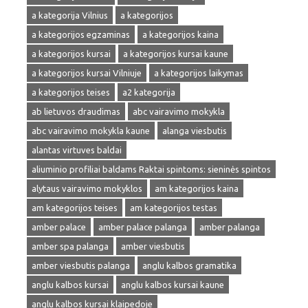
a kategorija Vilnius
a kategorijos
a kategorijos egzaminas
a kategorijos kaina
a kategorijos kursai
a kategorijos kursai kaune
a kategorijos kursai Vilniuje
a kategorijos laikymas
a kategorijos teises
a2 kategorija
ab lietuvos draudimas
abc vairavimo mokykla
abc vairavimo mokykla kaune
alanga viesbutis
alantas virtuves baldai
aliuminio profiliai baldams Raktai spintoms: sieninės spintos
alytaus vairavimo mokyklos
am kategorijos kaina
am kategorijos teises
am kategorijos testas
amber palace
amber palace palanga
amber palanga
amber spa palanga
amber viesbutis
amber viesbutis palanga
anglu kalbos gramatika
anglu kalbos kursai
anglu kalbos kursai kaune
anglu kalbos kursai klaipedoje