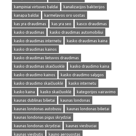
kampiniai virtuves baldai
kanalizacijos bakterijos
kanapa baldai
karmelavos oro uostas
kas yra draudimas
kas yra seo
kasco draudimas
kasko draudimas
kasko draudimas automobiliui
kasko draudimas internetu
kasko draudimas kaina
kasko draudimas kainos
kasko draudimas lietuvos draudimas
kasko draudimas skaičiuoklė
kasko draudimo kaina
kasko draudimo kainos
kasko draudimo salygos
kasko draudimo skaičiuoklė
kasko internetu
kasko kaina
kasko skaičiuoklė
kategorijos vairavimo
kaunas dublinas bilietai
kaunas londonas
kaunas londonas autobusu
kaunas londonas bilietai
kaunas londonas pigus skrydziai
kaunas londonas skrydziai
kaunas viesbuciai
kaunas viesbutis
kauno aerouostas