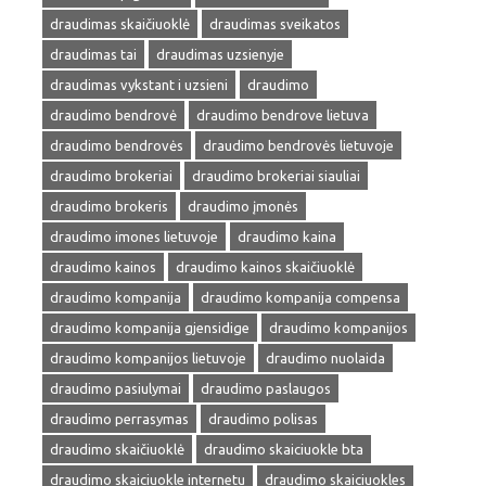
draudimas skaičiuoklė
draudimas sveikatos
draudimas tai
draudimas uzsienyje
draudimas vykstant i uzsieni
draudimo
draudimo bendrovė
draudimo bendrove lietuva
draudimo bendrovės
draudimo bendrovės lietuvoje
draudimo brokeriai
draudimo brokeriai siauliai
draudimo brokeris
draudimo įmonės
draudimo imones lietuvoje
draudimo kaina
draudimo kainos
draudimo kainos skaičiuoklė
draudimo kompanija
draudimo kompanija compensa
draudimo kompanija gjensidige
draudimo kompanijos
draudimo kompanijos lietuvoje
draudimo nuolaida
draudimo pasiulymai
draudimo paslaugos
draudimo perrasymas
draudimo polisas
draudimo skaičiuoklė
draudimo skaiciuokle bta
draudimo skaiciuokle internetu
draudimo skaiciuokles