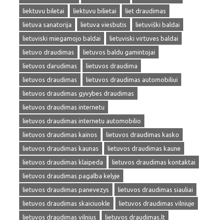
liektuvu biletai
liektuvu bilietai
liet draudimas
lietuva sanatorija
lietuva viesbutis
lietuviški baldai
lietuviski miegamojo baldai
lietuviski virtuves baldai
lietuvo draudimas
lietuvos baldu gamintojai
lietuvos darudimas
lietuvos draudima
lietuvos draudimas
lietuvos draudimas automobiliui
lietuvos draudimas gyvybes draudimas
lietuvos draudimas internetu
lietuvos draudimas internetu automobilio
lietuvos draudimas kainos
lietuvos draudimas kasko
lietuvos draudimas kaunas
lietuvos draudimas kaune
lietuvos draudimas klaipeda
lietuvos draudimas kontaktai
lietuvos draudimas pagalba kelyje
lietuvos draudimas panevezys
lietuvos draudimas siauliai
lietuvos draudimas skaiciuokle
lietuvos draudimas vilniuje
lietuvos draudimas vilnius
lietuvos draudimas.lt