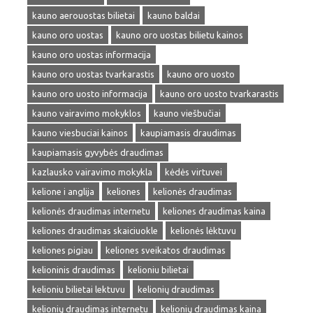
kauno aerouostas bilietai
kauno baldai
kauno oro uostas
kauno oro uostas bilietu kainos
kauno oro uostas informacija
kauno oro uostas tvarkarastis
kauno oro uosto
kauno oro uosto informacija
kauno oro uosto tvarkarastis
kauno vairavimo mokyklos
kauno viešbučiai
kauno viesbuciai kainos
kaupiamasis draudimas
kaupiamasis gyvybės draudimas
kazlausko vairavimo mokykla
kėdės virtuvei
kelione i anglija
keliones
kelionės draudimas
kelionės draudimas internetu
keliones draudimas kaina
keliones draudimas skaiciuokle
kelionės lėktuvu
keliones pigiau
keliones sveikatos draudimas
kelioninis draudimas
kelioniu bilietai
kelioniu bilietai lektuvu
kelionių draudimas
kelionių draudimas internetu
kelionių draudimas kaina