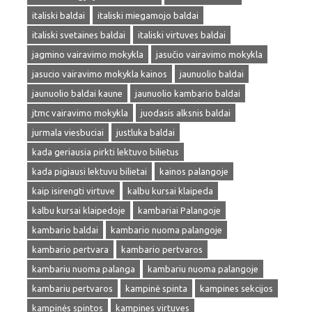
italiski baldai
italiski miegamojo baldai
italiski svetaines baldai
italiski virtuves baldai
jagmino vairavimo mokykla
jasučio vairavimo mokykla
jasucio vairavimo mokykla kainos
jaunuolio baldai
jaunuolio baldai kaune
jaunuolio kambario baldai
jtmc vairavimo mokykla
juodasis alksnis baldai
jurmala viesbuciai
justluka baldai
kada geriausia pirkti lektuvo bilietus
kada pigiausi lektuvu bilietai
kainos palangoje
kaip isirengti virtuve
kalbu kursai klaipeda
kalbu kursai klaipedoje
kambariai Palangoje
kambario baldai
kambario nuoma palangoje
kambario pertvara
kambario pertvaros
kambariu nuoma palanga
kambariu nuoma palangoje
kambariu pertvaros
kampinė spinta
kampines sekcijos
kampinės spintos
kampines virtuves