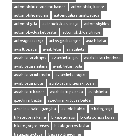
automobiliu draudimu kainos
automobilių kainos
automobiliu nuoma
automobiliu signalizacijos
automokykla
automokykla vilniuje
automokyklos
automokyklos ket testai
automokyklos vilniuje
autosignalizacija
autosignalizacijos
avia bilietai
avia.lt bilietai
aviabiletai
aviabilietai
aviabilietai akcijos
aviabilietai i jav
aviabilietai i londona
aviabilietai i milana
aviabilietai i osla
aviabilietai internetu
aviabilietai pigiau
aviabilietai pigus
aviabilietai pigus skrydziai
aviabilietu kainos
aviabilietu paieska
aviobilietai
ąžuoliniai baldai
azuoliniai virtuves baldai
azuoliniu baldu gamyba
azuolo baldai
b kategorija
b kategorija kaina
b kategorijos
b kategorijos kursai
b kategorijos teises
b kategorijos testai
bagažas lėktuve
bagazo draudimas