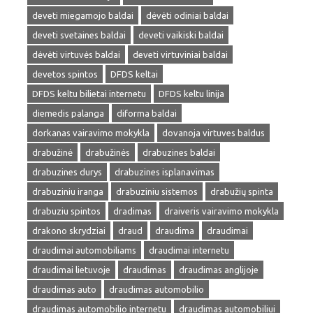
deveti miegamojo baldai
dėvėti odiniai baldai
deveti svetaines baldai
deveti vaikiski baldai
dėvėti virtuvės baldai
deveti virtuviniai baldai
devetos spintos
DFDS keltai
DFDS keltu bilietai internetu
DFDS keltu linija
diemedis palanga
diforma baldai
dorkanas vairavimo mokykla
dovanoja virtuves baldus
drabužinė
drabužinės
drabuzines baldai
drabuzines durys
drabuzines isplanavimas
drabuziniu iranga
drabuziniu sistemos
drabužių spinta
drabuziu spintos
dradimas
draiveris vairavimo mokykla
drakono skrydziai
draud
draudima
draudimai
draudimai automobiliams
draudimai internetu
draudimai lietuvoje
draudimas
draudimas anglijoje
draudimas auto
draudimas automobilio
draudimas automobilio internetu
draudimas automobiliui