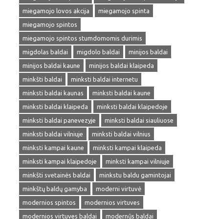
miegamojo lovos akcija
miegamojo spinta
miegamojo spintos
miegamojo spintos stumdomomis durimis
migdolas baldai
migdolo baldai
minijos baldai
minijos baldai kaune
minijos baldai klaipeda
minkšti baldai
minksti baldai internetu
minksti baldai kaunas
minksti baldai kaune
minksti baldai klaipeda
minksti baldai klaipedoje
minksti baldai panevezyje
minksti baldai siauliuose
minksti baldai vilniuje
minksti baldai vilnius
minksti kampai kaune
minksti kampai klaipeda
minksti kampai klaipedoje
minksti kampai vilniuje
minkšti svetainės baldai
minkstu baldu gamintojai
minkštų baldų gamyba
moderni virtuvė
modernios spintos
modernios virtuves
modernios virtuves baldai
modernūs baldai