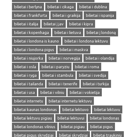
bilietai i berlyna
bilietai i cikaga
bilietai i dublina
bilietai i frankfurta
bilietai i graikija
bilietai i ispanija
bilietai i italija
bilietai į jav
bilietai i kipra
bilietai i kopenhaga
bilietai i lietuva
bilietai į londoną
bilietai i londona is kauno
bilietai i londona lektuvu
bilietai i londona pigus
bilietai i maskva
bilietai i niujorka
bilietai i norvegija
bilietai i olandija
bilietai i osla
bilietai i paryziu
bilietai i roma
bilietai i ryga
bilietai i stambula
bilietai i svedija
bilietai i tailanda
bilietai i tenerife
bilietai i turkija
bilietai i usa
bilietai i vilniu
bilietai i vokietija
bilietai internetu
bilietai internetu lektuvu
bilietai kaunas londonas
bilietai lektuvo
bilietai lėktuvu
bilietai lektuvu pigiau
bilietai lektuvui
bilietai londonas
bilietai londonas vilnius
bilietai pigiau
bilietai pigus
bilietai pigus skrydziai
bilietai skrydziai
bilietai traukiniu