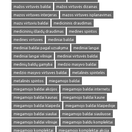
mažos virtuvės baldai
mažos virtuvės dizainas
mazos virtuves interjeras
mazos virtuves isplanavimas
mazu virtuviu baldai
medicininis draudimas
medicininių išlaidų draudimas
medines spintos
medines virtuves
mediniai baldai
mediniai baldai pagal uzsakyma
mediniai langai
mediniai langai vilniuje
mediniai virtuvės baldai
medinių baldų gamyba
medzio masyvo baldai
medzio masyvo virtuves baldai
metalinės spintelės
metalinės spintos
miegamojo baldai
miegamojo baldai akcijos
miegamojo baldai internetu
miegamojo baldai kaunas
miegamojo baldai kaune
miegamojo baldai klaipeda
miegamojo baldai klaipedoje
miegamojo baldai siauliai
miegamojo baldai siauliuose
miegamojo baldai vilniuje
miegamojo baldu komplektai
miegamojo komplektai
miegamojo komplektai akcija