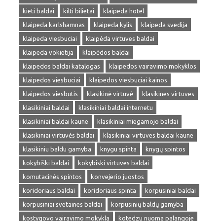
kieti baldai
kilti bilietai
klaipeda hotel
klaipeda karlshamnas
klaipeda kylis
klaipeda svedija
klaipeda viesbuciai
klaipėda virtuves baldai
klaipeda vokietija
klaipėdos baldai
klaipedos baldai katalogas
klaipedos vairavimo mokyklos
klaipedos viesbuciai
klaipedos viesbuciai kainos
klaipedos viesbutis
klasikinė virtuvė
klasikines virtuves
klasikiniai baldai
klasikiniai baldai internetu
klasikiniai baldai kaune
klasikiniai miegamojo baldai
klasikiniai virtuvės baldai
klasikiniai virtuves baldai kaune
klasikiniu baldu gamyba
knygu spinta
knygų spintos
kokybiški baldai
kokybiski virtuves baldai
komutacinės spintos
konvejerio juostos
koridoriaus baldai
koridoriaus spinta
korpusiniai baldai
korpusiniai svetaines baldai
korpusinių baldų gamyba
kostygovo vairavimo mokykla
kotedzu nuoma palangoje