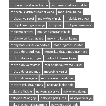
modernus svetaines baldai
modernus virtuves baldai
modernus virtuves baldai kaina
moduliniai baldai
mokausi vairuoti
mokyklos vilniuje
mokyklų reitingai
mokyklu reitingai vilniuje
mokymai
mokymai seminarai
mokymo centrai
mokymo centras vilniuje
mokymo centras vilnius
mokymo kursai kaune
mokymosi kursai klaipedoje
montuojamos spintos
motociklo draudimas
motociklo draudimas internetu
motociklo kategorijos
motociklo teises kaina
motociklo vairavimas
motociklo vairavimo kursai
motociklu draudimas
motociklu kursai
motociklu mokykla
motorolerio draudimas
motoroleriu draudimas
nakvyne klaipedoje
nakvyne Nidoje
nakvyne pajuryje
nakvyne palanga
nakvyne Palangoje
nakvyne prie juros
nakvyne vilniuje
nakvynes namai palangoje
nakvynes palangoje