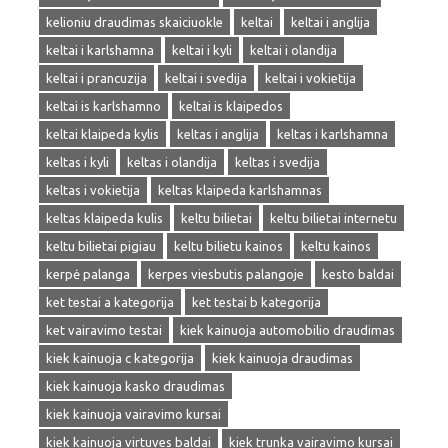
kelioniu draudimas skaiciuokle
keltai
keltai i anglija
keltai i karlshamna
keltai i kyli
keltai i olandija
keltai i prancuzija
keltai i svedija
keltai i vokietija
keltai is karlshamno
keltai is klaipedos
keltai klaipeda kylis
keltas i anglija
keltas i karlshamna
keltas i kyli
keltas i olandija
keltas i svedija
keltas i vokietija
keltas klaipeda karlshamnas
keltas klaipeda kulis
keltu bilietai
keltu bilietai internetu
keltu bilietai pigiau
keltu bilietu kainos
keltu kainos
kerpė palanga
kerpes viesbutis palangoje
kesto baldai
ket testai a kategorija
ket testai b kategorija
ket vairavimo testai
kiek kainuoja automobilio draudimas
kiek kainuoja c kategorija
kiek kainuoja draudimas
kiek kainuoja kasko draudimas
kiek kainuoja vairavimo kursai
kiek kainuoja virtuves baldai
kiek trunka vairavimo kursai