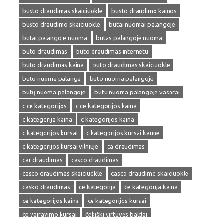
busto draudimas skaiciuokle
busto draudimo kainos
busto draudimo skaiciuokle
butai nuomai palangoje
butai palangoje nuoma
butas palangoje nuoma
buto draudimas
buto draudimas internetu
buto draudimas kaina
buto draudimas skaiciuokle
buto nuoma palanga
buto nuoma palangoje
butų nuoma palangoje
butu nuoma palangoje vasarai
c ce kategorijos
c ce kategorijos kaina
c kategorija kaina
c kategorijos kaina
c kategorijos kursai
c kategorijos kursai kaune
c kategorijos kursai vilniuje
ca draudimas
car draudimas
casco draudimas
casco draudimas skaiciuokle
casco draudimo skaiciuokle
casko draudimas
ce kategorija
ce kategorija kaina
ce kategorijos kaina
ce kategorijos kursai
ce vairavimo kursai
čekiški virtuvės baldai