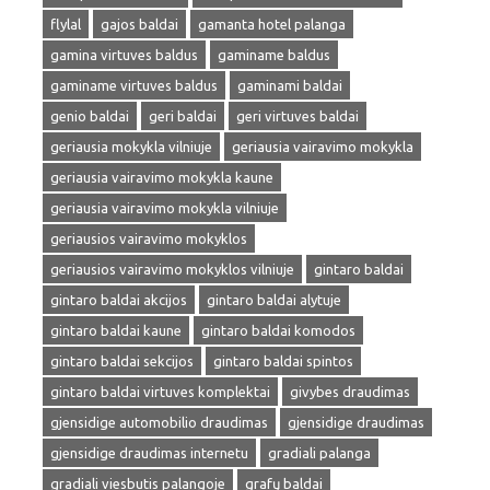
flylal
gajos baldai
gamanta hotel palanga
gamina virtuves baldus
gaminame baldus
gaminame virtuves baldus
gaminami baldai
genio baldai
geri baldai
geri virtuves baldai
geriausia mokykla vilniuje
geriausia vairavimo mokykla
geriausia vairavimo mokykla kaune
geriausia vairavimo mokykla vilniuje
geriausios vairavimo mokyklos
geriausios vairavimo mokyklos vilniuje
gintaro baldai
gintaro baldai akcijos
gintaro baldai alytuje
gintaro baldai kaune
gintaro baldai komodos
gintaro baldai sekcijos
gintaro baldai spintos
gintaro baldai virtuves komplektai
givybes draudimas
gjensidige automobilio draudimas
gjensidige draudimas
gjensidige draudimas internetu
gradiali palanga
gradiali viesbutis palangoje
grafų baldai