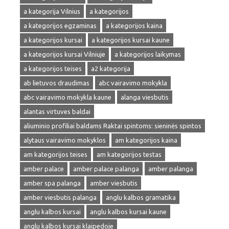
a kategorija Vilnius
a kategorijos
a kategorijos egzaminas
a kategorijos kaina
a kategorijos kursai
a kategorijos kursai kaune
a kategorijos kursai Vilniuje
a kategorijos laikymas
a kategorijos teises
a2 kategorija
ab lietuvos draudimas
abc vairavimo mokykla
abc vairavimo mokykla kaune
alanga viesbutis
alantas virtuves baldai
aliuminio profiliai baldams Raktai spintoms: sieninės spintos
alytaus vairavimo mokyklos
am kategorijos kaina
am kategorijos teises
am kategorijos testas
amber palace
amber palace palanga
amber palanga
amber spa palanga
amber viesbutis
amber viesbutis palanga
anglu kalbos gramatika
anglu kalbos kursai
anglu kalbos kursai kaune
anglu kalbos kursai klaipedoje