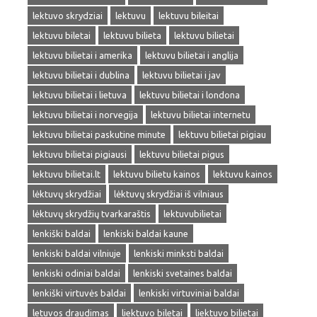
lektuvo skrydziai
lektuvu
lektuvu bileitai
lektuvu biletai
lektuvu bilieta
lektuvu bilietai
lektuvu bilietai i amerika
lektuvu bilietai i anglija
lektuvu bilietai i dublina
lektuvu bilietai i jav
lektuvu bilietai i lietuva
lektuvu bilietai i londona
lektuvu bilietai i norvegija
lektuvu bilietai internetu
lektuvu bilietai paskutine minute
lektuvu bilietai pigiau
lektuvu bilietai pigiausi
lektuvu bilietai pigus
lektuvu bilietai.lt
lektuvu bilietu kainos
lektuvu kainos
lėktuvų skrydžiai
lėktuvų skrydžiai iš vilniaus
lėktuvų skrydžių tvarkaraštis
lektuvubilietai
lenkiški baldai
lenkiski baldai kaune
lenkiski baldai vilniuje
lenkiski minksti baldai
lenkiski odiniai baldai
lenkiski svetaines baldai
lenkiški virtuvės baldai
lenkiski virtuviniai baldai
letuvos draudimas
liektuvo biletai
liektuvo bilietai