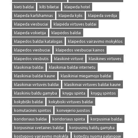
kieti baldai
kilti bilietai
klaipeda hotel
klaipeda karlshamnas
klaipeda kylis
klaipeda svedija
klaipeda viesbuciai
klaipėda virtuves baldai
klaipeda vokietija
klaipėdos baldai
klaipedos baldai katalogas
klaipedos vairavimo mokyklos
klaipedos viesbuciai
klaipedos viesbuciai kainos
klaipedos viesbutis
klasikinė virtuvė
klasikines virtuves
klasikiniai baldai
klasikiniai baldai internetu
klasikiniai baldai kaune
klasikiniai miegamojo baldai
klasikiniai virtuvės baldai
klasikiniai virtuves baldai kaune
klasikiniu baldu gamyba
knygu spinta
knygų spintos
kokybiški baldai
kokybiski virtuves baldai
komutacinės spintos
konvejerio juostos
koridoriaus baldai
koridoriaus spinta
korpusiniai baldai
korpusiniai svetaines baldai
korpusinių baldų gamyba
kostygovo vairavimo mokykla
kotedzu nuoma palangoje