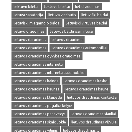
liektuvu biletai
liektuvu bilietai
liet draudimas
lietuva sanatorija
lietuva viesbutis
lietuviški baldai
lietuviski miegamojo baldai
lietuviski virtuves baldai
lietuvo draudimas
lietuvos baldu gamintojai
lietuvos darudimas
lietuvos draudima
lietuvos draudimas
lietuvos draudimas automobiliui
lietuvos draudimas gyvybes draudimas
lietuvos draudimas internetu
lietuvos draudimas internetu automobilio
lietuvos draudimas kainos
lietuvos draudimas kasko
lietuvos draudimas kaunas
lietuvos draudimas kaune
lietuvos draudimas klaipeda
lietuvos draudimas kontaktai
lietuvos draudimas pagalba kelyje
lietuvos draudimas panevezys
lietuvos draudimas siauliai
lietuvos draudimas skaiciuokle
lietuvos draudimas vilniuje
lietuvos draudimas vilnius
lietuvos draudimas.lt