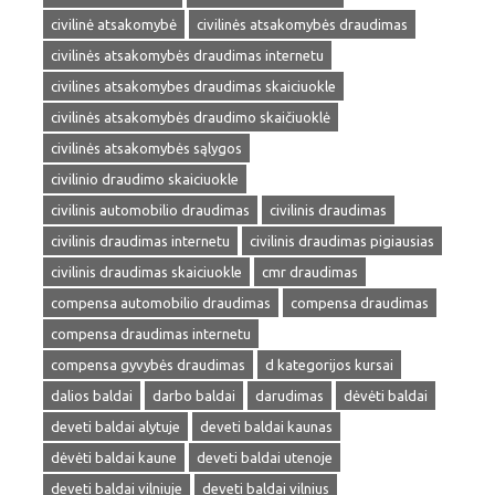
civilinė atsakomybė
civilinės atsakomybės draudimas
civilinės atsakomybės draudimas internetu
civilines atsakomybes draudimas skaiciuokle
civilinės atsakomybės draudimo skaičiuoklė
civilinės atsakomybės sąlygos
civilinio draudimo skaiciuokle
civilinis automobilio draudimas
civilinis draudimas
civilinis draudimas internetu
civilinis draudimas pigiausias
civilinis draudimas skaiciuokle
cmr draudimas
compensa automobilio draudimas
compensa draudimas
compensa draudimas internetu
compensa gyvybės draudimas
d kategorijos kursai
dalios baldai
darbo baldai
darudimas
dėvėti baldai
deveti baldai alytuje
deveti baldai kaunas
dėvėti baldai kaune
deveti baldai utenoje
deveti baldai vilniuje
deveti baldai vilnius