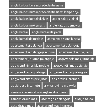
anglu kalbos kursai pradedantiesiems
anglu kalbos kursai pradedantiesiems klaipedoje
anglu kalbos kursai vilniuje
anglu kalbos laikai
anglu kalbos mokymasis
anglu kalbos pamokos
anglu kursai
anglu kursai klaipeda
anglu kursai klaipedoje
antro lygio signalizacija
apartamentai palanga
apartamentai palangoje
apartamentai palangoje nuoma
apartamentai prie juros
apartamentų nuoma palangoje
apgyvendinimas jurmaloje
apgyvendinimas klaipedoje
apgyvendinimas pajuryje
apgyvendinimas palanga
apgyvendinimas palangoje
apgyvendinimas prie juros
apsidrausk internetu
apsidrausti internetu
arv vairavimo mokykla
asmens civilinės atsakomybės draudimas
asmens draudimas
atostogos palangoje
audėjo baldai
auto draudimas
auto draudimas internetu