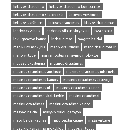
lietuvos draudimo
lietuvos draudimo kompanijos
lietuvos draudimo skaiciuokle
lietuvos viešbučiai
lietuvos viešbutis
lietuvosdraudimas
lituvos draudimas
londonas vilnius
londonas vilnius skrydziai
lova spinta
lovu gamyba kaune
lt draudimas
magrės baldai
manikiuro mokykla
mano draudimas
mano draudimas.lt
mano virtuvė
marijampoles vairavimo mokyklos
masazo akademija
masinos draudimas
masinos draudimas anglijoje
masinos draudimas internetu
masinos draudimas kainos
masinos draudimas lietuvoje
masinos draudimas uk
masinos draudimo kainos
masinos draudimo skaiciuokle
masinu draudimai
masinu draudimas
masinu draudimo kainos
masyvo baldai
masyvo baldu gamyba
mato baldai kaunas
mato baldai kaune
maža virtuvė
mazeikiu vairavimo mokyklos
mazos virtuves