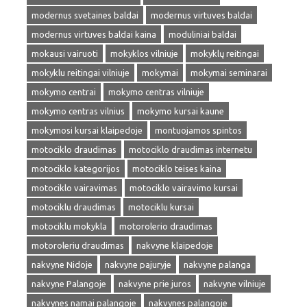
modernus svetaines baldai
modernus virtuves baldai
modernus virtuves baldai kaina
moduliniai baldai
mokausi vairuoti
mokyklos vilniuje
mokyklų reitingai
mokyklu reitingai vilniuje
mokymai
mokymai seminarai
mokymo centrai
mokymo centras vilniuje
mokymo centras vilnius
mokymo kursai kaune
mokymosi kursai klaipedoje
montuojamos spintos
motociklo draudimas
motociklo draudimas internetu
motociklo kategorijos
motociklo teises kaina
motociklo vairavimas
motociklo vairavimo kursai
motociklu draudimas
motociklu kursai
motociklu mokykla
motorolerio draudimas
motoroleriu draudimas
nakvyne klaipedoje
nakvyne Nidoje
nakvyne pajuryje
nakvyne palanga
nakvyne Palangoje
nakvyne prie juros
nakvyne vilniuje
nakvynes namai palangoje
nakvynes palangoje