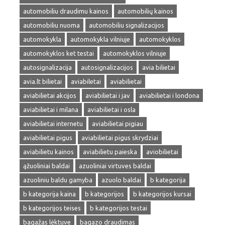
automobiliu draudimu kainos
automobilių kainos
automobiliu nuoma
automobiliu signalizacijos
automokykla
automokykla vilniuje
automokyklos
automokyklos ket testai
automokyklos vilniuje
autosignalizacija
autosignalizacijos
avia bilietai
avia.lt bilietai
aviabiletai
aviabilietai
aviabilietai akcijos
aviabilietai i jav
aviabilietai i londona
aviabilietai i milana
aviabilietai i osla
aviabilietai internetu
aviabilietai pigiau
aviabilietai pigus
aviabilietai pigus skrydziai
aviabilietu kainos
aviabilietu paieska
aviobilietai
ąžuoliniai baldai
azuoliniai virtuves baldai
azuoliniu baldu gamyba
azuolo baldai
b kategorija
b kategorija kaina
b kategorijos
b kategorijos kursai
b kategorijos teises
b kategorijos testai
bagažas lėktuve
bagazo draudimas