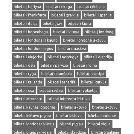
bilietai i berlyna
bilietai i cikaga
bilietai i dublina
bilietai i frankfurta
bilietai i graikija
bilietai i ispanija
bilietai i italija
bilietai į jav
bilietai i kipra
bilietai i kopenhaga
bilietai i lietuva
bilietai į londoną
bilietai i londona is kauno
bilietai i londona lektuvu
bilietai i londona pigus
bilietai i maskva
bilietai i niujorka
bilietai i norvegija
bilietai i olandija
bilietai i osla
bilietai i paryziu
bilietai i roma
bilietai i ryga
bilietai i stambula
bilietai i svedija
bilietai i tailanda
bilietai i tenerife
bilietai i turkija
bilietai i usa
bilietai i vilniu
bilietai i vokietija
bilietai internetu
bilietai internetu lektuvu
bilietai kaunas londonas
bilietai lektuvo
bilietai lėktuvu
bilietai lektuvu pigiau
bilietai lektuvui
bilietai londonas
bilietai londonas vilnius
bilietai pigiau
bilietai pigus
bilietai pigus skrydziai
bilietai skrydziai
bilietai traukiniu