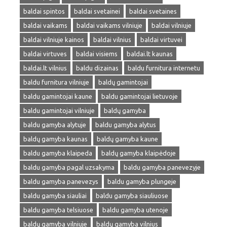
baldai spintos
baldai svetainei
baldai svetaines
baldai vaikams
baldai vaikams vilniuje
baldai vilniuje
baldai vilniuje kainos
baldai vilnius
baldai virtuvei
baldai virtuves
baldai visiems
baldai.lt kaunas
baldai.lt vilnius
baldu dizainas
baldu furnitura internetu
baldu furnitura vilniuje
baldų gamintojai
baldu gamintojai kaune
baldu gamintojai lietuvoje
baldu gamintojai vilniuje
baldų gamyba
baldu gamyba alytuje
baldu gamyba alytus
baldų gamyba kaunas
baldų gamyba kaune
baldu gamyba klaipeda
baldų gamyba klaipėdoje
baldu gamyba pagal uzsakyma
baldu gamyba panevezyje
baldu gamyba panevezys
baldu gamyba plungeje
baldu gamyba siauliai
baldu gamyba siauliuose
baldu gamyba telsiuose
baldu gamyba utenoje
baldų gamyba vilniuje
baldų gamyba vilnius