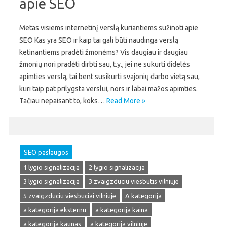
apie SEO
Metas visiems internetinį verslą kuriantiems sužinoti apie
SEO Kas yra SEO ir kaip tai gali būti naudinga verslą
ketinantiems pradėti žmonėms? Vis daugiau ir daugiau
žmonių nori pradėti dirbti sau, t.y., jei ne sukurti didelės
apimties verslą, tai bent susikurti svajonių darbo vietą sau,
kuri taip pat prilygsta verslui, nors ir labai mažos apimties.
Tačiau nepaisant to, koks…
Read More »
SEO paslaugos
1 lygio signalizacija
2 lygio signalizacija
3 lygio signalizacija
3 zvaigzduciu viesbutis vilniuje
5 zvaigzduciu viesbuciai vilniuje
A kategorija
a kategorija eksternu
a kategorija kaina
a kategorija kaunas
a kategorija vilniuje