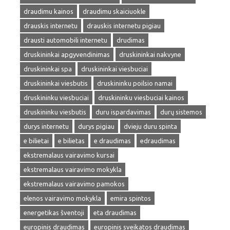
draudimu kainos
draudimu skaiciuokle
drauskis internetu
drauskis internetu pigiau
drausti automobili internetu
drudimas
druskininkai apgyvendinimas
druskininkai nakvyne
druskininkai spa
druskininkai viesbuciai
druskininkai viesbutis
druskininku poilsio namai
druskininku viesbuciai
druskininku viesbuciai kainos
druskininku viesbutis
duru ispardavimas
durų sistemos
durys internetu
durys pigiau
dvieju duru spinta
e bilietai
e bilietas
e draudimas
edraudimas
ekstremalaus vairavimo kursai
ekstremalaus vairavimo mokykla
ekstremalaus vairavimo pamokos
elenos vairavimo mokykla
emira spintos
energetikas šventoji
eta draudimas
europinis draudimas
europinis sveikatos draudimas