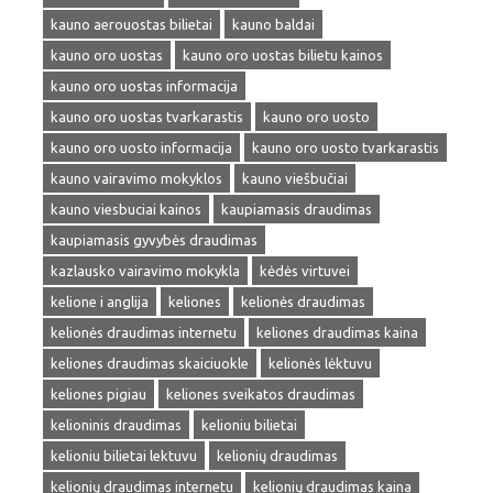
kauno aerouostas bilietai
kauno baldai
kauno oro uostas
kauno oro uostas bilietu kainos
kauno oro uostas informacija
kauno oro uostas tvarkarastis
kauno oro uosto
kauno oro uosto informacija
kauno oro uosto tvarkarastis
kauno vairavimo mokyklos
kauno viešbučiai
kauno viesbuciai kainos
kaupiamasis draudimas
kaupiamasis gyvybės draudimas
kazlausko vairavimo mokykla
kėdės virtuvei
kelione i anglija
keliones
kelionės draudimas
kelionės draudimas internetu
keliones draudimas kaina
keliones draudimas skaiciuokle
kelionės lėktuvu
keliones pigiau
keliones sveikatos draudimas
kelioninis draudimas
kelioniu bilietai
kelioniu bilietai lektuvu
kelionių draudimas
kelionių draudimas internetu
kelionių draudimas kaina