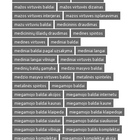
mažos virtuvės baldai
mažos virtuvės dizainas
mazos virtuves interjeras
mazos virtuves isplanavimas
mazu virtuviu baldai
medicininis draudimas
medicininių išlaidų draudimas
medines spintos
medines virtuves
mediniai baldai
mediniai baldai pagal uzsakyma
mediniai langai
mediniai langai vilniuje
mediniai virtuvės baldai
medinių baldų gamyba
medzio masyvo baldai
medzio masyvo virtuves baldai
metalinės spintelės
metalinės spintos
miegamojo baldai
miegamojo baldai akcijos
miegamojo baldai internetu
miegamojo baldai kaunas
miegamojo baldai kaune
miegamojo baldai klaipeda
miegamojo baldai klaipedoje
miegamojo baldai siauliai
miegamojo baldai siauliuose
miegamojo baldai vilniuje
miegamojo baldu komplektai
miegamojo komplektai
miegamojo komplektai akcija