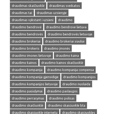
draudimas skaičiuoklė
draudimas sveikatos
draudimas tai
draudimas uzsienyje
draudimas vykstant i uzsieni
draudimo
draudimo bendrovė
draudimo bendrove lietuva
draudimo bendrovės
draudimo bendrovės lietuvoje
draudimo brokeriai
draudimo brokeriai siauliai
draudimo brokeris
draudimo įmonės
draudimo imones lietuvoje
draudimo kaina
draudimo kainos
draudimo kainos skaičiuoklė
draudimo kompanija
draudimo kompanija compensa
draudimo kompanija gjensidige
draudimo kompanijos
draudimo kompanijos lietuvoje
draudimo nuolaida
draudimo pasiulymai
draudimo paslaugos
draudimo perrasymas
draudimo polisas
draudimo skaičiuoklė
draudimo skaiciuokle bta
draudimo skaiciuokle internetu
draudimo skaiciuokles