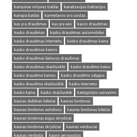
kampiniai virtuves baldai
kanalizacijos bakterijos
kanapa baldai
karmelavos oro uostas
kas yra draudimas
kas yra seo
kasco draudimas
kasko draudimas
kasko draudimas automobiliui
kasko draudimas internetu
kasko draudimas kaina
kasko draudimas kainos
kasko draudimas lietuvos draudimas
kasko draudimas skaičiuoklė
kasko draudimo kaina
kasko draudimo kainos
kasko draudimo salygos
kasko draudimo skaičiuoklė
kasko internetu
kasko kaina
kasko skaičiuoklė
kategorijos vairavimo
kaunas dublinas bilietai
kaunas londonas
kaunas londonas autobusu
kaunas londonas bilietai
kaunas londonas pigus skrydziai
kaunas londonas skrydziai
kaunas viesbuciai
kaunas viesbutis
kauno aerouostas