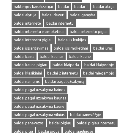
bakterijos kanalizacijai
baldai
baldai 1
baldai akcija
baldai alytuje
baldai deveti
baldai gamyba
baldai internete
baldai internetu
baldai internetu issimoketinai
baldai internetu pigiai
baldai internetu pigiau
baldai is lenkijos
baldai ispardavimas
baldai issimoketinai
baldai jums
baldai kaina
baldai kaunas
baldai kaune
baldai kaune pigiau
baldai klaipeda
baldai klaipedoje
baldai klasikiniai
baldai lt internetu
baldai miegamojo
baldai namams
baldai pagal užsakymą
baldai pagal uzsakyma kainos
baldai pagal uzsakyma kaunas
baldai pagal uzsakyma kaune
baldai pagal uzsakyma vilnius
baldai panevėžyje
baldai panevezys
baldai pigiau
baldai pigiau internetu
baldai pigu
baldai pigus
baldai siauliuose