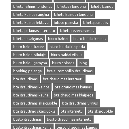
bilietai vilnius londonas
bilietas i londona
bilietų kainos
bilietu kainos i anglija
bilietu kainos i londona
bilietu kainos lektuvu
bilietu paieska
bilietų pasaulis
bilietu pirkimas internetu
bilietu rezervavimas
bilietu uzsakymas
biuro baldai
biuro baldai kaunas
biuro baldai kaune
biuro baldai klaipeda
biuro baldai vilniuje
biuro baldai vilnius
biuro baldu gamyba
biuro spintos
blog
booking palanga
bta automobilio draudimas
bta draudimas
bta draudimas internetu
bta draudimas kainos
bta draudimas kaunas
bta draudimas kaune
bta draudimas klaipeda
bta draudimas skaičiuoklė
bta draudimas vilnius
bta draudimo skaiciuokle
bta internetu
bta skaiciuokle
būsto draudimas
busto draudimas internetu
būsto draudimas kaina
busto draudimas kainos