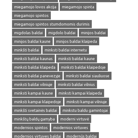
miegamojo lovos akcija
miegamojo spinta
miegamojo spintos
miegamojo spintos stumdomomis durimis
migdolas baldai
migdolo baldai
minijos baldai
minijos baldai kaune
minijos baldai klaipeda
minkšti baldai
minksti baldai internetu
minksti baldai kaunas
minksti baldai kaune
minksti baldai klaipeda
minksti baldai klaipedoje
minksti baldai panevezyje
minksti baldai siauliuose
minksti baldai vilniuje
minksti baldai vilnius
minksti kampai kaune
minksti kampai klaipeda
minksti kampai klaipedoje
minksti kampai vilniuje
minkšti svetainės baldai
minkstu baldu gamintojai
minkštų baldų gamyba
moderni virtuvė
modernios spintos
modernios virtuves
modernios virtuves baldai
modernūs baldai