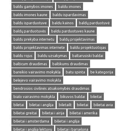
baldu gamybos imones
baldu imones
baldu imones kaune
baldu ispardavimas
baldu isparduotuve
baldu kainos
baldų parduotuvė
baldų parduotuvės
baldu parduotuves kaune
baldu prekyba internetu
baldų projektavimas
baldu projektavimas internete
baldu projektuotojas
baldu rojus
baldu uzsakymas
baltarusiski baldai
balticum draudimas
baltikums draudimas
bareikio vairavimo mokykla
batu spinta
be kategorija
belejevo vairavimo mokykla
bendrosios civilinės atsakomybės draudimas
bialo vairavimo mokykla
bikuvos baldai
bileitai
biletai
biletai i anglija
biletailt
bilietai
bilietai avia
bilietai greitai
bilietai i airija
bilietai i amerika
bilietai i amsterdama
bilietai i anglija
bilietai i anglija lektuvu
bilietai i barselona