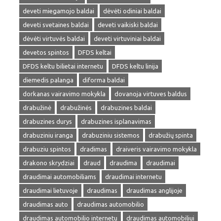
deveti miegamojo baldai
dėvėti odiniai baldai
deveti svetaines baldai
deveti vaikiski baldai
dėvėti virtuvės baldai
deveti virtuviniai baldai
devetos spintos
DFDS keltai
DFDS keltu bilietai internetu
DFDS keltu linija
diemedis palanga
diforma baldai
dorkanas vairavimo mokykla
dovanoja virtuves baldus
drabužinė
drabužinės
drabuzines baldai
drabuzines durys
drabuzines isplanavimas
drabuziniu iranga
drabuziniu sistemos
drabužių spinta
drabuziu spintos
dradimas
draiveris vairavimo mokykla
drakono skrydziai
draud
draudima
draudimai
draudimai automobiliams
draudimai internetu
draudimai lietuvoje
draudimas
draudimas anglijoje
draudimas auto
draudimas automobilio
draudimas automobilio internetu
draudimas automobiliui