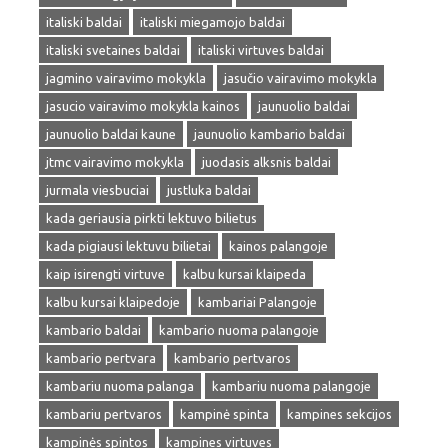
italiski baldai
italiski miegamojo baldai
italiski svetaines baldai
italiski virtuves baldai
jagmino vairavimo mokykla
jasučio vairavimo mokykla
jasucio vairavimo mokykla kainos
jaunuolio baldai
jaunuolio baldai kaune
jaunuolio kambario baldai
jtmc vairavimo mokykla
juodasis alksnis baldai
jurmala viesbuciai
justluka baldai
kada geriausia pirkti lektuvo bilietus
kada pigiausi lektuvu bilietai
kainos palangoje
kaip isirengti virtuve
kalbu kursai klaipeda
kalbu kursai klaipedoje
kambariai Palangoje
kambario baldai
kambario nuoma palangoje
kambario pertvara
kambario pertvaros
kambariu nuoma palanga
kambariu nuoma palangoje
kambariu pertvaros
kampinė spinta
kampines sekcijos
kampinės spintos
kampines virtuves