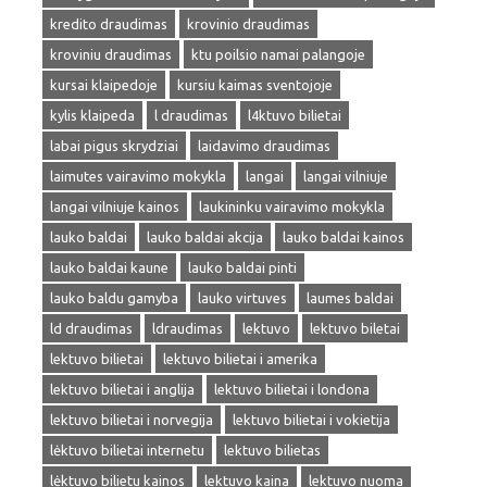
kredito draudimas
krovinio draudimas
kroviniu draudimas
ktu poilsio namai palangoje
kursai klaipedoje
kursiu kaimas sventojoje
kylis klaipeda
l draudimas
l4ktuvo bilietai
labai pigus skrydziai
laidavimo draudimas
laimutes vairavimo mokykla
langai
langai vilniuje
langai vilniuje kainos
laukininku vairavimo mokykla
lauko baldai
lauko baldai akcija
lauko baldai kainos
lauko baldai kaune
lauko baldai pinti
lauko baldu gamyba
lauko virtuves
laumes baldai
ld draudimas
ldraudimas
lektuvo
lektuvo biletai
lektuvo bilietai
lektuvo bilietai i amerika
lektuvo bilietai i anglija
lektuvo bilietai i londona
lektuvo bilietai i norvegija
lektuvo bilietai i vokietija
lėktuvo bilietai internetu
lektuvo bilietas
lėktuvo bilietu kainos
lektuvo kaina
lektuvo nuoma