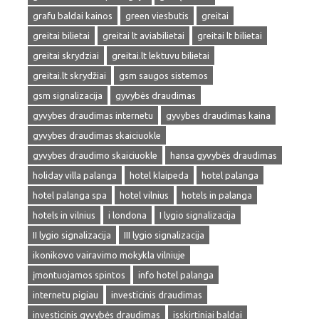
grafu baldai kainos
green viesbutis
greitai
greitai bilietai
greitai lt aviabilietai
greitai lt bilietai
greitai skrydziai
greitai.lt lektuvu bilietai
greitai.lt skrydžiai
gsm saugos sistemos
gsm signalizacija
gyvybės draudimas
gyvybes draudimas internetu
gyvybes draudimas kaina
gyvybes draudimas skaiciuokle
gyvybes draudimo skaiciuokle
hansa gyvybės draudimas
holiday villa palanga
hotel klaipeda
hotel palanga
hotel palanga spa
hotel vilnius
hotels in palanga
hotels in vilnius
i londona
I lygio signalizacija
II lygio signalizacija
III lygio signalizacija
ikonikovo vairavimo mokykla vilniuje
įmontuojamos spintos
info hotel palanga
internetu pigiau
investicinis draudimas
investicinis gyvybės draudimas
isskirtiniai baldai