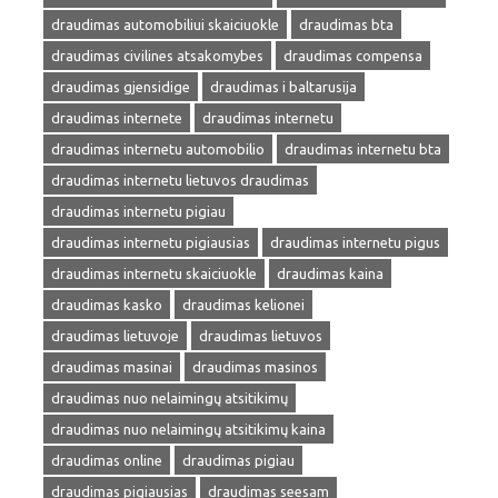
draudimas automobiliui skaiciuokle
draudimas bta
draudimas civilines atsakomybes
draudimas compensa
draudimas gjensidige
draudimas i baltarusija
draudimas internete
draudimas internetu
draudimas internetu automobilio
draudimas internetu bta
draudimas internetu lietuvos draudimas
draudimas internetu pigiau
draudimas internetu pigiausias
draudimas internetu pigus
draudimas internetu skaiciuokle
draudimas kaina
draudimas kasko
draudimas kelionei
draudimas lietuvoje
draudimas lietuvos
draudimas masinai
draudimas masinos
draudimas nuo nelaimingų atsitikimų
draudimas nuo nelaimingų atsitikimų kaina
draudimas online
draudimas pigiau
draudimas pigiausias
draudimas seesam