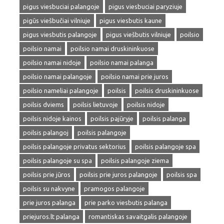
pigus viesbuciai palangoje
pigus viesbuciai paryziuje
pigūs viešbučiai vilniuje
pigus viesbutis kaune
pigus viesbutis palangoje
pigus viešbutis vilniuje
poilsio
poilsio namai
poilsio namai druskininkuose
poilsio namai nidoje
poilsio namai palanga
poilsio namai palangoje
poilsio namai prie juros
poilsio nameliai palangoje
poilsis
poilsis druskininkuose
poilsis dviems
poilsis lietuvoje
poilsis nidoje
poilsis nidoje kainos
poilsis pajūryje
poilsis palanga
poilsis palangoj
poilsis palangoje
poilsis palangoje privatus sektorius
poilsis palangoje spa
poilsis palangoje su spa
poilsis palangoje ziema
poilsis prie jūros
poilsis prie juros palangoje
poilsis spa
poilsis su nakvyne
pramogos palangoje
prie juros palanga
prie parko viesbutis palanga
priejuros.lt palanga
romantiskas savaitgalis palangoje