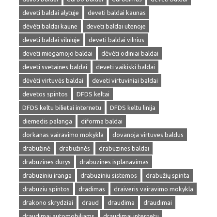
deveti baldai alytuje
deveti baldai kaunas
dėvėti baldai kaune
deveti baldai utenoje
deveti baldai vilniuje
deveti baldai vilnius
deveti miegamojo baldai
dėvėti odiniai baldai
deveti svetaines baldai
deveti vaikiski baldai
dėvėti virtuvės baldai
deveti virtuviniai baldai
devetos spintos
DFDS keltai
DFDS keltu bilietai internetu
DFDS keltu linija
diemedis palanga
diforma baldai
dorkanas vairavimo mokykla
dovanoja virtuves baldus
drabužinė
drabužinės
drabuzines baldai
drabuzines durys
drabuzines isplanavimas
drabuziniu iranga
drabuziniu sistemos
drabužių spinta
drabuziu spintos
dradimas
draiveris vairavimo mokykla
drakono skrydziai
draud
draudima
draudimai
draudimai automobiliams
draudimai internetu