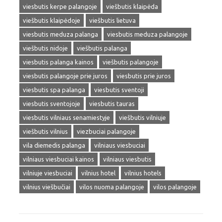
viesbutis kerpe palangoje
viešbutis klaipėda
viešbutis klaipėdoje
viešbutis lietuva
viesbutis meduza palanga
viesbutis meduza palangoje
viešbutis nidoje
viešbutis palanga
viesbutis palanga kainos
viešbutis palangoje
viesbutis palangoje prie juros
viesbutis prie juros
viesbutis spa palanga
viesbutis sventoji
viesbutis sventojoje
viesbutis tauras
viesbutis vilniaus senamiestyje
viešbutis vilniuje
viešbutis vilnius
viezbuciai palangoje
vila diemedis palanga
vilniaus viesbuciai
vilniaus viesbuciai kainos
vilniaus viesbutis
vilniuje viesbuciai
vilnius hotel
vilnius hotels
vilnius viešbučiai
vilos nuoma palangoje
vilos palangoje