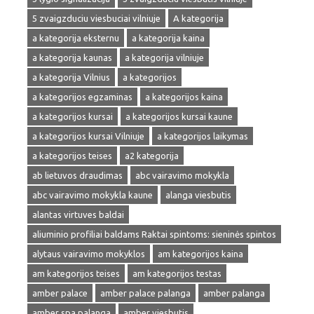
5 zvaigzduciu viesbuciai vilniuje
A kategorija
a kategorija eksternu
a kategorija kaina
a kategorija kaunas
a kategorija vilniuje
a kategorija Vilnius
a kategorijos
a kategorijos egzaminas
a kategorijos kaina
a kategorijos kursai
a kategorijos kursai kaune
a kategorijos kursai Vilniuje
a kategorijos laikymas
a kategorijos teises
a2 kategorija
ab lietuvos draudimas
abc vairavimo mokykla
abc vairavimo mokykla kaune
alanga viesbutis
alantas virtuves baldai
aliuminio profiliai baldams Raktai spintoms: sieninės spintos
alytaus vairavimo mokyklos
am kategorijos kaina
am kategorijos teises
am kategorijos testas
amber palace
amber palace palanga
amber palanga
amber spa palanga
amber viesbutis