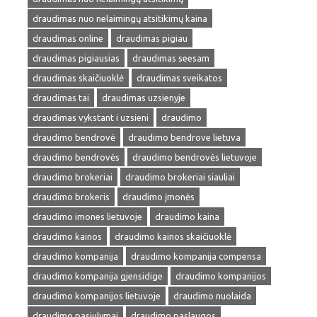
draudimas nuo nelaimingų atsitikimų kaina
draudimas online
draudimas pigiau
draudimas pigiausias
draudimas seesam
draudimas skaičiuoklė
draudimas sveikatos
draudimas tai
draudimas uzsienyje
draudimas vykstant i uzsieni
draudimo
draudimo bendrovė
draudimo bendrove lietuva
draudimo bendrovės
draudimo bendrovės lietuvoje
draudimo brokeriai
draudimo brokeriai siauliai
draudimo brokeris
draudimo įmonės
draudimo imones lietuvoje
draudimo kaina
draudimo kainos
draudimo kainos skaičiuoklė
draudimo kompanija
draudimo kompanija compensa
draudimo kompanija gjensidige
draudimo kompanijos
draudimo kompanijos lietuvoje
draudimo nuolaida
draudimo pasiulymai
draudimo paslaugos