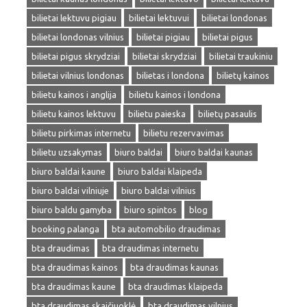
bilietai lektuvu pigiau
bilietai lektuvui
bilietai londonas
bilietai londonas vilnius
bilietai pigiau
bilietai pigus
bilietai pigus skrydziai
bilietai skrydziai
bilietai traukiniu
bilietai vilnius londonas
bilietas i londona
bilietų kainos
bilietu kainos i anglija
bilietu kainos i londona
bilietu kainos lektuvu
bilietu paieska
bilietų pasaulis
bilietu pirkimas internetu
bilietu rezervavimas
bilietu uzsakymas
biuro baldai
biuro baldai kaunas
biuro baldai kaune
biuro baldai klaipeda
biuro baldai vilniuje
biuro baldai vilnius
biuro baldu gamyba
biuro spintos
blog
booking palanga
bta automobilio draudimas
bta draudimas
bta draudimas internetu
bta draudimas kainos
bta draudimas kaunas
bta draudimas kaune
bta draudimas klaipeda
bta draudimas skaičiuoklė
bta draudimas vilnius