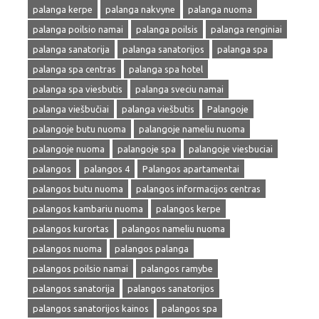
palanga kerpe
palanga nakvyne
palanga nuoma
palanga poilsio namai
palanga poilsis
palanga renginiai
palanga sanatorija
palanga sanatorijos
palanga spa
palanga spa centras
palanga spa hotel
palanga spa viesbutis
palanga sveciu namai
palanga viešbučiai
palanga viešbutis
Palangoje
palangoje butu nuoma
palangoje nameliu nuoma
palangoje nuoma
palangoje spa
palangoje viesbuciai
palangos
palangos 4
Palangos apartamentai
palangos butu nuoma
palangos informacijos centras
palangos kambariu nuoma
palangos kerpe
palangos kurortas
palangos nameliu nuoma
palangos nuoma
palangos palanga
palangos poilsio namai
palangos ramybe
palangos sanatorija
palangos sanatorijos
palangos sanatorijos kainos
palangos spa