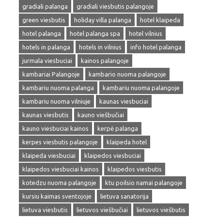
gradiali palanga
gradiali viesbutis palangoje
green viesbutis
holiday villa palanga
hotel klaipeda
hotel palanga
hotel palanga spa
hotel vilnius
hotels in palanga
hotels in vilnius
info hotel palanga
jurmala viesbuciai
kainos palangoje
kambariai Palangoje
kambario nuoma palangoje
kambariu nuoma palanga
kambariu nuoma palangoje
kambariu nuoma vilniuje
kaunas viesbuciai
kaunas viesbutis
kauno viešbučiai
kauno viesbuciai kainos
kerpė palanga
kerpes viesbutis palangoje
klaipeda hotel
klaipeda viesbuciai
klaipedos viesbuciai
klaipedos viesbuciai kainos
klaipedos viesbutis
kotedzu nuoma palangoje
ktu poilsio namai palangoje
kursiu kaimas sventojoje
lietuva sanatorija
lietuva viesbutis
lietuvos viešbučiai
lietuvos viešbutis