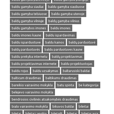
baldu gamyba siauliai
baldu gamyba siauliuose
baldu gamyba telsiuose
baldu gamyba utenoje
baldų gamyba vilniuje
baldų gamyba vilnius
baldu gamybos imones
baldu imones
baldu imones kaune
baldu ispardavimas
baldu isparduotuve
baldu kainos
baldų parduotuvė
baldų parduotuvės
baldu parduotuves kaune
baldu prekyba internetu
baldų projektavimas
baldu projektavimas internete
baldu projektuotojas
baldu rojus
baldu uzsakymas
baltarusiski baldai
balticum draudimas
baltikums draudimas
bareikio vairavimo mokykla
batu spinta
be kategorija
belejevo vairavimo mokykla
bendrosios civilinės atsakomybės draudimas
bialo vairavimo mokykla
bikuvos baldai
bileitai
biletai
biletai i anglija
biletailt
bilietai
bilietai avia