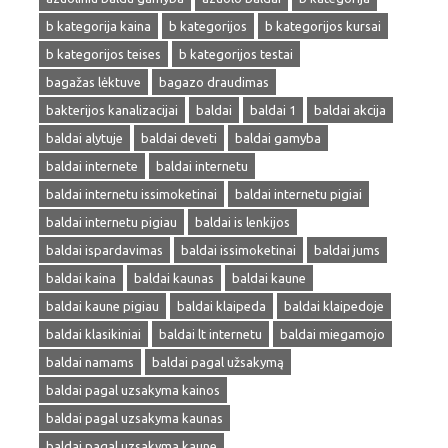
b kategorija kaina
b kategorijos
b kategorijos kursai
b kategorijos teises
b kategorijos testai
bagažas lėktuve
bagazo draudimas
bakterijos kanalizacijai
baldai
baldai 1
baldai akcija
baldai alytuje
baldai deveti
baldai gamyba
baldai internete
baldai internetu
baldai internetu issimoketinai
baldai internetu pigiai
baldai internetu pigiau
baldai is lenkijos
baldai ispardavimas
baldai issimoketinai
baldai jums
baldai kaina
baldai kaunas
baldai kaune
baldai kaune pigiau
baldai klaipeda
baldai klaipedoje
baldai klasikiniai
baldai lt internetu
baldai miegamojo
baldai namams
baldai pagal užsakymą
baldai pagal uzsakyma kainos
baldai pagal uzsakyma kaunas
baldai pagal uzsakyma kaune