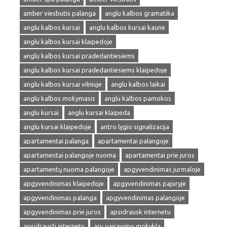
amber viesbutis palanga
anglu kalbos gramatika
anglu kalbos kursai
anglu kalbos kursai kaune
anglu kalbos kursai klaipedoje
anglu kalbos kursai pradedantiesiems
anglu kalbos kursai pradedantiesiems klaipedoje
anglu kalbos kursai vilniuje
anglu kalbos laikai
anglu kalbos mokymasis
anglu kalbos pamokos
anglu kursai
anglu kursai klaipeda
anglu kursai klaipedoje
antro lygio signalizacija
apartamentai palanga
apartamentai palangoje
apartamentai palangoje nuoma
apartamentai prie juros
apartamentų nuoma palangoje
apgyvendinimas jurmaloje
apgyvendinimas klaipedoje
apgyvendinimas pajuryje
apgyvendinimas palanga
apgyvendinimas palangoje
apgyvendinimas prie juros
apsidrausk internetu
apsidrausti internetu
arv vairavimo mokykla