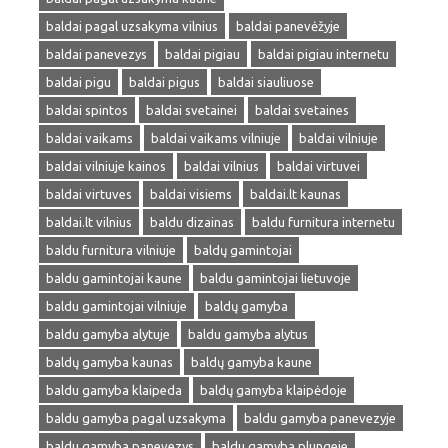
baldai pagal uzsakyma vilnius
baldai panevėžyje
baldai panevezys
baldai pigiau
baldai pigiau internetu
baldai pigu
baldai pigus
baldai siauliuose
baldai spintos
baldai svetainei
baldai svetaines
baldai vaikams
baldai vaikams vilniuje
baldai vilniuje
baldai vilniuje kainos
baldai vilnius
baldai virtuvei
baldai virtuves
baldai visiems
baldai.lt kaunas
baldai.lt vilnius
baldu dizainas
baldu furnitura internetu
baldu furnitura vilniuje
baldų gamintojai
baldu gamintojai kaune
baldu gamintojai lietuvoje
baldu gamintojai vilniuje
baldų gamyba
baldu gamyba alytuje
baldu gamyba alytus
baldų gamyba kaunas
baldų gamyba kaune
baldu gamyba klaipeda
baldų gamyba klaipėdoje
baldu gamyba pagal uzsakyma
baldu gamyba panevezyje
baldu gamyba panevezys
baldu gamyba plungeje