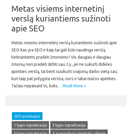
Metas visiems internetinį
verslą kuriantiems sužinoti
apie SEO
Metas visiems internetinį verslą kuriantiems sužinoti apie
SEO Kas yra SEO ir kaip tai gali būti naudinga verslą
ketinantiems pradėti žmonėms? Vis daugiau ir daugiau
žmonių nori pradėti dirbti sau, t.y., jei ne sukurti didelės
apimties verslą, tai bent susikurti svajonių darbo vietą sau,
kuri taip pat prilygsta verslui, nors ir labai mažos apimties.
Tačiau nepaisant to, koks…
Read More »
SEO paslaugos
1 lygio signalizacija
2 lygio signalizacija
3 lygio signalizacija
3 zvaigzduciu viesbutis vilniuje