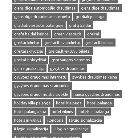
gjensidige automobilio draudimas
gjensidige draudimas
gjensidige draudimas internetu
gradiali palanga
gradiali viesbutis palangoje
grafų baldai
grafu baldai kainos
green viesbutis
greitai
greitai bilietai
greitai lt aviabilietai
greitai lt bilietai
greitai skrydziai
greitai.lt lektuvu bilietai
greitai.lt skrydžiai
gsm saugos sistemos
gsm signalizacija
gyvybės draudimas
gyvybes draudimas internetu
gyvybes draudimas kaina
gyvybes draudimas skaiciuokle
gyvybes draudimo skaiciuokle
hansa gyvybės draudimas
holiday villa palanga
hotel klaipeda
hotel palanga
hotel palanga spa
hotel vilnius
hotels in palanga
hotels in vilnius
i londona
I lygio signalizacija
II lygio signalizacija
III lygio signalizacija
ikonikovo vairavimo mokykla vilniuje