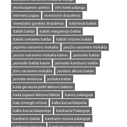
įmontuojamos spintos
info hotel palanga
internetu pigiau
investicinis draudimas
investicinis gyvybės draudimas
isskirtiniai baldai
italiski baldai
italiski miegamojo baldai
italiski svetaines baldai
italiski virtuves baldai
jagmino vairavimo mokykla
jasučio vairavimo mokykla
jasucio vairavimo mokykla kainos
jaunuolio baldai
jaunuolio baldai kaune
jaunuolio kambario baldai
jtmc vairavimo mokykla
juodasis alksnis baldai
jurmala viesbuciai
justluka baldai
kada geriausia pirkti lektuvo bilietus
kada pigiausi lektuvu bilietai
kainos palangoje
kaip isirengti virtuve
kalbu kursai klaipeda
kalbu kursai klaipedoje
kambariai Palangoje
kambario baldai
kambario nuoma palangoje
kambario pertvara
kambario pertvaros