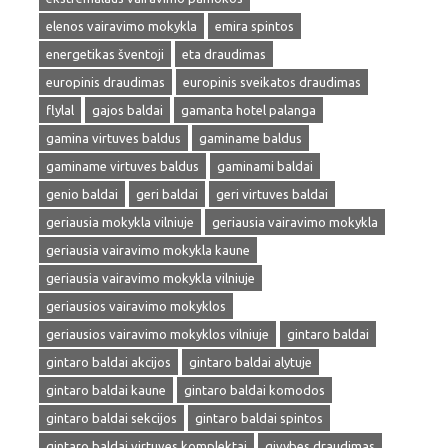
elenos vairavimo mokykla
emira spintos
energetikas šventoji
eta draudimas
europinis draudimas
europinis sveikatos draudimas
flylal
gajos baldai
gamanta hotel palanga
gamina virtuves baldus
gaminame baldus
gaminame virtuves baldus
gaminami baldai
genio baldai
geri baldai
geri virtuves baldai
geriausia mokykla vilniuje
geriausia vairavimo mokykla
geriausia vairavimo mokykla kaune
geriausia vairavimo mokykla vilniuje
geriausios vairavimo mokyklos
geriausios vairavimo mokyklos vilniuje
gintaro baldai
gintaro baldai akcijos
gintaro baldai alytuje
gintaro baldai kaune
gintaro baldai komodos
gintaro baldai sekcijos
gintaro baldai spintos
gintaro baldai virtuves komplektai
givybes draudimas