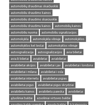
automobilių draudimas skaičiuoklė
automobiliu draudimo kainos
automobiliu draudimo skaiciuokle
automobiliu draudimu kainos
automobilių kainos
automobiliu nuoma
automobiliu signalizacijos
automokykla
automokykla vilniuje
automokyklos
automokyklos ket testai
automokyklos vilniuje
autosignalizacija
autosignalizacijos
avia bilietai
avia.lt bilietai
aviabiletai
aviabilietai
aviabilietai akcijos
aviabilietai i jav
aviabilietai i londona
aviabilietai i milana
aviabilietai i osla
aviabilietai internetu
aviabilietai pigiau
aviabilietai pigus
aviabilietai pigus skrydziai
aviabilietu kainos
aviabilietu paieska
aviobilietai
ąžuoliniai baldai
azuoliniai virtuves baldai
azuoliniu baldu gamyba
azuolo baldai
b kategorija