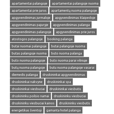
apartamentai palangoje
apartamentai palangoje nuoma
apartamentai prie juros
apartamentų nuoma palangoje
apgyvendinimas jurmaloje
apgyvendinimas klaipedoje
apgyvendinimas pajuryje
apgyvendinimas palanga
apgyvendinimas palangoje
apgyvendinimas prie juros
atostogos palangoje
booking palanga
butai nuomai palangoje
butai palangoje nuoma
butas palangoje nuoma
buto nuoma palanga
buto nuoma palangoje
buto nuoma parai vilniuje
butų nuoma palangoje
butu nuoma palangoje vasarai
diemedis palanga
druskininkai apgyvendinimas
druskininkai nakvyne
druskininkai spa
druskininkai viesbuciai
druskininkai viesbutis
druskininku poilsio namai
druskininku viesbuciai
druskininku viesbuciai kainos
druskininku viesbutis
energetikas šventoji
gamanta hotel palanga