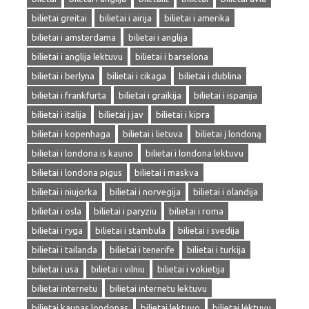
bilietai greitai
bilietai i airija
bilietai i amerika
bilietai i amsterdama
bilietai i anglija
bilietai i anglija lektuvu
bilietai i barselona
bilietai i berlyna
bilietai i cikaga
bilietai i dublina
bilietai i frankfurta
bilietai i graikija
bilietai i ispanija
bilietai i italija
bilietai į jav
bilietai i kipra
bilietai i kopenhaga
bilietai i lietuva
bilietai į londoną
bilietai i londona is kauno
bilietai i londona lektuvu
bilietai i londona pigus
bilietai i maskva
bilietai i niujorka
bilietai i norvegija
bilietai i olandija
bilietai i osla
bilietai i paryziu
bilietai i roma
bilietai i ryga
bilietai i stambula
bilietai i svedija
bilietai i tailanda
bilietai i tenerife
bilietai i turkija
bilietai i usa
bilietai i vilniu
bilietai i vokietija
bilietai internetu
bilietai internetu lektuvu
bilietai kaunas londonas
bilietai lektuvo
bilietai lėktuvu