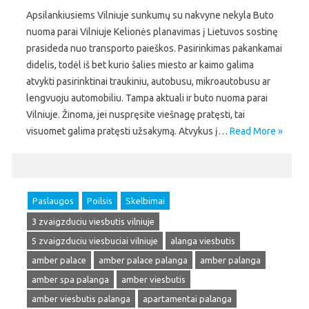
Apsilankiusiems Vilniuje sunkumų su nakvyne nekyla Buto
nuoma parai Vilniuje Kelionės planavimas į Lietuvos sostinę
prasideda nuo transporto paieškos. Pasirinkimas pakankamai
didelis, todėl iš bet kurio šalies miesto ar kaimo galima
atvykti pasirinktinai traukiniu, autobusu, mikroautobusu ar
lengvuoju automobiliu. Tampa aktuali ir buto nuoma parai
Vilniuje. Žinoma, jei nuspręsite viešnagę pratęsti, tai
visuomet galima pratęsti užsakymą. Atvykus į…
Read More »
Paslaugos
Poilsis
Skelbimai
3 zvaigzduciu viesbutis vilniuje
5 zvaigzduciu viesbuciai vilniuje
alanga viesbutis
amber palace
amber palace palanga
amber palanga
amber spa palanga
amber viesbutis
amber viesbutis palanga
apartamentai palanga