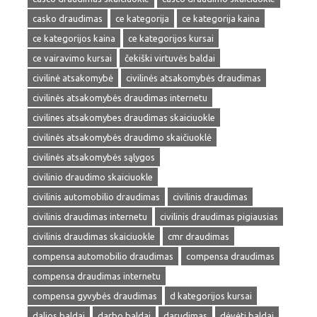
casko draudimas
ce kategorija
ce kategorija kaina
ce kategorijos kaina
ce kategorijos kursai
ce vairavimo kursai
čekiški virtuvės baldai
civilinė atsakomybė
civilinės atsakomybės draudimas
civilinės atsakomybės draudimas internetu
civilines atsakomybes draudimas skaiciuokle
civilinės atsakomybės draudimo skaičiuoklė
civilinės atsakomybės sąlygos
civilinio draudimo skaiciuokle
civilinis automobilio draudimas
civilinis draudimas
civilinis draudimas internetu
civilinis draudimas pigiausias
civilinis draudimas skaiciuokle
cmr draudimas
compensa automobilio draudimas
compensa draudimas
compensa draudimas internetu
compensa gyvybės draudimas
d kategorijos kursai
dalios baldai
darbo baldai
darudimas
dėvėti baldai