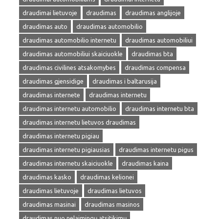
draudimai lietuvoje
draudimas
draudimas anglijoje
draudimas auto
draudimas automobilio
draudimas automobilio internetu
draudimas automobiliui
draudimas automobiliui skaiciuokle
draudimas bta
draudimas civilines atsakomybes
draudimas compensa
draudimas gjensidige
draudimas i baltarusija
draudimas internete
draudimas internetu
draudimas internetu automobilio
draudimas internetu bta
draudimas internetu lietuvos draudimas
draudimas internetu pigiau
draudimas internetu pigiausias
draudimas internetu pigus
draudimas internetu skaiciuokle
draudimas kaina
draudimas kasko
draudimas kelionei
draudimas lietuvoje
draudimas lietuvos
draudimas masinai
draudimas masinos
draudimas nuo nelaimingų atsitikimų