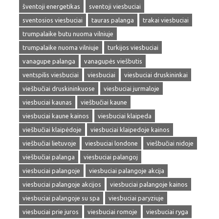
šventoji energetikas
sventoji viesbuciai
sventosios viesbuciai
tauras palanga
trakai viesbuciai
trumpalaike butu nuoma vilniuje
trumpalaike nuoma vilniuje
turkijos viesbuciai
vanagupe palanga
vanagupės viešbutis
ventspilis viesbuciai
viesbuciai
viesbuciai druskininkai
viešbučiai druskininkuose
viesbuciai jurmaloje
viesbuciai kaunas
viešbučiai kaune
viesbuciai kaune kainos
viesbuciai klaipeda
viešbučiai klaipėdoje
viesbuciai klaipedoje kainos
viešbučiai lietuvoje
viesbuciai londone
viešbučiai nidoje
viešbučiai palanga
viesbuciai palangoj
viesbuciai palangoje
viesbuciai palangoje akcija
viesbuciai palangoje akcijos
viesbuciai palangoje kainos
viesbuciai palangoje su spa
viesbuciai paryziuje
viesbuciai prie juros
viesbuciai romoje
viesbuciai ryga