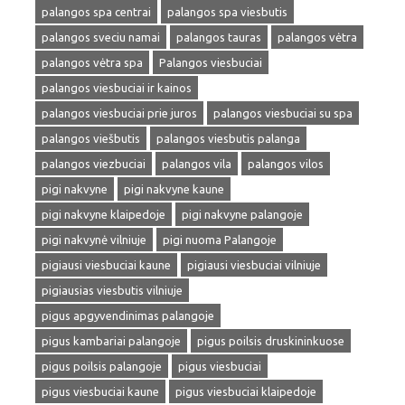
palangos spa centrai
palangos spa viesbutis
palangos sveciu namai
palangos tauras
palangos vėtra
palangos vėtra spa
Palangos viesbuciai
palangos viesbuciai ir kainos
palangos viesbuciai prie juros
palangos viesbuciai su spa
palangos viešbutis
palangos viesbutis palanga
palangos viezbuciai
palangos vila
palangos vilos
pigi nakvyne
pigi nakvyne kaune
pigi nakvyne klaipedoje
pigi nakvyne palangoje
pigi nakvynė vilniuje
pigi nuoma Palangoje
pigiausi viesbuciai kaune
pigiausi viesbuciai vilniuje
pigiausias viesbutis vilniuje
pigus apgyvendinimas palangoje
pigus kambariai palangoje
pigus poilsis druskininkuose
pigus poilsis palangoje
pigus viesbuciai
pigus viesbuciai kaune
pigus viesbuciai klaipedoje