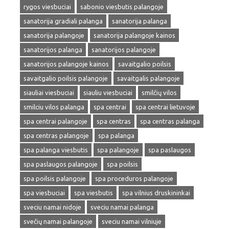
rygos viesbuciai
sabonio viesbutis palangoje
sanatorija gradiali palanga
sanatorija palanga
sanatorija palangoje
sanatorija palangoje kainos
sanatorijos palanga
sanatorijos palangoje
sanatorijos palangoje kainos
savaitgalio poilsis
savaitgalio poilsis palangoje
savaitgalis palangoje
siauliai viesbuciai
siauliu viesbuciai
smilčių vilos
smilciu vilos palanga
spa centrai
spa centrai lietuvoje
spa centrai palangoje
spa centras
spa centras palanga
spa centras palangoje
spa palanga
spa palanga viesbutis
spa palangoje
spa paslaugos
spa paslaugos palangoje
spa poilsis
spa poilsis palangoje
spa proceduros palangoje
spa viesbuciai
spa viesbutis
spa vilnius druskininkai
sveciu namai nidoje
sveciu namai palanga
svečių namai palangoje
sveciu namai vilniuje