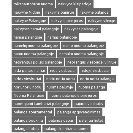
mikroautobusu nuoma
nakvyne klaipedoje
nakvyne Nidoje
nakvyne pajuryje
nakvyne palanga
nakvyne Palangoje
nakvyne prie juros
nakvyne vilniuje
nakvynes namai palangoje
nakvynes palangoje
namai palangoje
namas palangoje
namelių nuoma palangoje
namo nuoma palangoje
namu nuoma palangoje
namuku nuoma palangoje
nebrangus poilsis palangoje
nebrangus viesbuciai vilniuje
nida poilsio namai
nida viesbuciai
nidoje viesbuciai
nidos viesbuciai
noriu noriu noriu
noriu noriu palanga
noriunoriu noriu
nuoma pajuryje
nuoma palanga
Nuoma Palangoje
nuoma palangoje prie juros
nuomojami kambariai palangoje
pajurio viesbutis
palanga apartamentai
palanga apgyvendinimas
palanga booking
palanga dabar
palanga hotel
palanga hotels
palanga kambariu nuoma