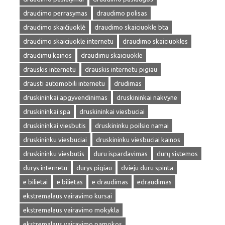
draudimo perrasymas
draudimo polisas
draudimo skaičiuoklė
draudimo skaiciuokle bta
draudimo skaiciuokle internetu
draudimo skaiciuokles
draudimu kainos
draudimu skaiciuokle
drauskis internetu
drauskis internetu pigiau
drausti automobili internetu
drudimas
druskininkai apgyvendinimas
druskininkai nakvyne
druskininkai spa
druskininkai viesbuciai
druskininkai viesbutis
druskininku poilsio namai
druskininku viesbuciai
druskininku viesbuciai kainos
druskininku viesbutis
duru ispardavimas
durų sistemos
durys internetu
durys pigiau
dvieju duru spinta
e bilietai
e bilietas
e draudimas
edraudimas
ekstremalaus vairavimo kursai
ekstremalaus vairavimo mokykla
ekstremalaus vairavimo pamokos