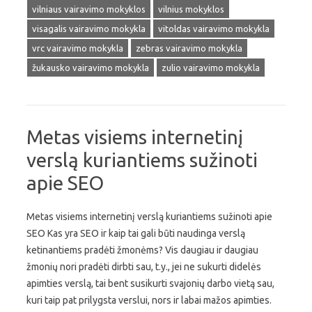
vilniaus vairavimo mokyklos
vilnius mokyklos
visagalis vairavimo mokykla
vitoldas vairavimo mokykla
vrc vairavimo mokykla
zebras vairavimo mokykla
žukausko vairavimo mokykla
zulio vairavimo mokykla
Metas visiems internetinį
verslą kuriantiems sužinoti
apie SEO
Metas visiems internetinį verslą kuriantiems sužinoti apie
SEO Kas yra SEO ir kaip tai gali būti naudinga verslą
ketinantiems pradėti žmonėms? Vis daugiau ir daugiau
žmonių nori pradėti dirbti sau, t.y., jei ne sukurti didelės
apimties verslą, tai bent susikurti svajonių darbo vietą sau,
kuri taip pat prilygsta verslui, nors ir labai mažos apimties.