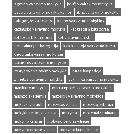
jagmino vairavimo mokykla
jasučio vairavimo mokykla
jasucio vairavimo mokykla kainos
jtmc vairavimo mokykla
kategorijos vairavimo
kauno vairavimo mokyklos
kazlausko vairavimo mokykla
ket testai a kategorija
ket testai b kategorija
ket vairavimo testai
kiek kainuoja c kategorija
kiek kainuoja vairavimo kursai
kiek trunka vairavimo kursai
klaipedos vairavimo mokyklos
kostygovo vairavimo mokykla
kursai klaipedoje
laimutes vairavimo mokykla
laukininku vairavimo mokykla
manikiuro mokykla
marijampoles vairavimo mokyklos
masazo akademija
mazeikiu vairavimo mokyklos
mokausi vairuoti
mokyklos vilniuje
mokyklų reitingai
mokyklu reitingai vilniuje
mokymai
mokymai seminarai
mokymo centrai
mokymo centras vilniuje
mokymo centras vilnius
mokymo kursai kaune