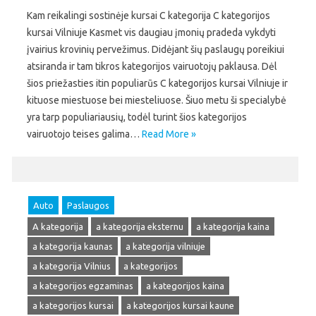
Kam reikalingi sostinėje kursai C kategorija C kategorijos
kursai Vilniuje Kasmet vis daugiau įmonių pradeda vykdyti
įvairius krovinių pervežimus. Didėjant šių paslaugų poreikiui
atsiranda ir tam tikros kategorijos vairuotojų paklausa. Dėl
šios priežasties itin populiarūs C kategorijos kursai Vilniuje ir
kituose miestuose bei miesteliuose. Šiuo metu ši specialybė
yra tarp populiariausių, todėl turint šios kategorijos
vairuotojo teises galima…
Read More »
Auto
Paslaugos
A kategorija
a kategorija eksternu
a kategorija kaina
a kategorija kaunas
a kategorija vilniuje
a kategorija Vilnius
a kategorijos
a kategorijos egzaminas
a kategorijos kaina
a kategorijos kursai
a kategorijos kursai kaune