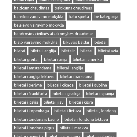
balticum draudimas
baltikums draudimas
bareikio vairavimo mokykla
batu spinta
be kategorija
belejevo vairavimo mokykla
bendrosios civilinės atsakomybės draudimas
bialo vairavimo mokykla
bikuvos baldai
bileitai
biletai
biletai i anglija
biletailt
bilietai
bilietai avia
bilietai greitai
bilietai i airija
bilietai i amerika
bilietai i amsterdama
bilietai i anglija
bilietai i anglija lektuvu
bilietai i barselona
bilietai i berlyna
bilietai i cikaga
bilietai i dublina
bilietai i frankfurta
bilietai i graikija
bilietai i ispanija
bilietai i italija
bilietai į jav
bilietai i kipra
bilietai i kopenhaga
bilietai i lietuva
bilietai į londoną
bilietai i londona is kauno
bilietai i londona lektuvu
bilietai i londona pigus
bilietai i maskva
bilietai i niujorka
bilietai i norvegija
bilietai i olandija