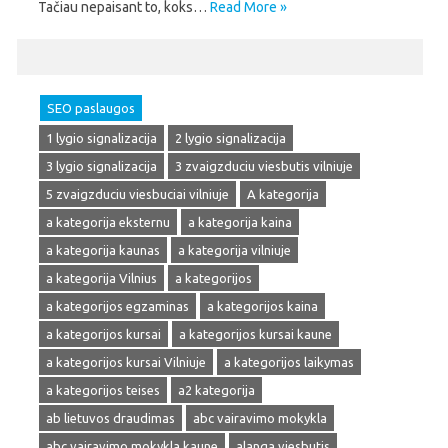
Tačiau nepaisant to, koks…
Read More »
SEO paslaugos
1 lygio signalizacija
2 lygio signalizacija
3 lygio signalizacija
3 zvaigzduciu viesbutis vilniuje
5 zvaigzduciu viesbuciai vilniuje
A kategorija
a kategorija eksternu
a kategorija kaina
a kategorija kaunas
a kategorija vilniuje
a kategorija Vilnius
a kategorijos
a kategorijos egzaminas
a kategorijos kaina
a kategorijos kursai
a kategorijos kursai kaune
a kategorijos kursai Vilniuje
a kategorijos laikymas
a kategorijos teises
a2 kategorija
ab lietuvos draudimas
abc vairavimo mokykla
abc vairavimo mokykla kaune
alanga viesbutis