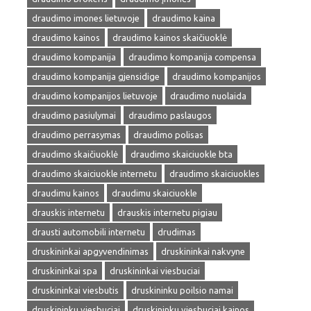
draudimo imones lietuvoje
draudimo kaina
draudimo kainos
draudimo kainos skaičiuoklė
draudimo kompanija
draudimo kompanija compensa
draudimo kompanija gjensidige
draudimo kompanijos
draudimo kompanijos lietuvoje
draudimo nuolaida
draudimo pasiulymai
draudimo paslaugos
draudimo perrasymas
draudimo polisas
draudimo skaičiuoklė
draudimo skaiciuokle bta
draudimo skaiciuokle internetu
draudimo skaiciuokles
draudimu kainos
draudimu skaiciuokle
drauskis internetu
drauskis internetu pigiau
drausti automobili internetu
drudimas
druskininkai apgyvendinimas
druskininkai nakvyne
druskininkai spa
druskininkai viesbuciai
druskininkai viesbutis
druskininku poilsio namai
druskininku viesbuciai
druskininku viesbuciai kainos