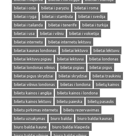
bilietai i osla
bilietai i paryziu
bilietai i roma
bilietai i ryga
bilietai i stambula
bilietai i svedija
bilietai i tailanda
bilietai i tenerife
bilietai i turkija
bilietai i usa
bilietai i vilniu
bilietai i vokietija
bilietai internetu
bilietai internetu lektuvu
bilietai kaunas londonas
bilietai lektuvo
bilietai lėktuvu
bilietai lektuvu pigiau
bilietai lektuvui
bilietai londonas
bilietai londonas vilnius
bilietai pigiau
bilietai pigus
bilietai pigus skrydziai
bilietai skrydziai
bilietai traukiniu
bilietai vilnius londonas
bilietas i londona
bilietų kainos
bilietu kainos i anglija
bilietu kainos i londona
bilietu kainos lektuvu
bilietu paieska
bilietų pasaulis
bilietu pirkimas internetu
bilietu rezervavimas
bilietu uzsakymas
biuro baldai
biuro baldai kaunas
biuro baldai kaune
biuro baldai klaipeda
biuro baldai vilniuje
biuro baldai vilnius