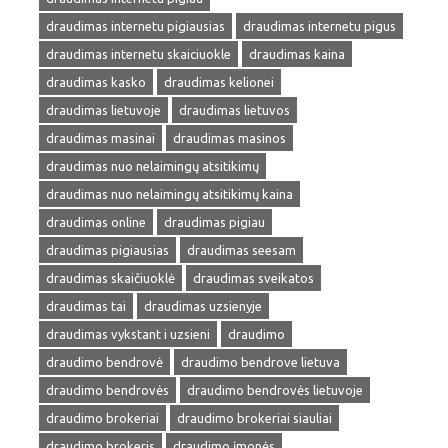
draudimas internetu pigiausias
draudimas internetu pigus
draudimas internetu skaiciuokle
draudimas kaina
draudimas kasko
draudimas kelionei
draudimas lietuvoje
draudimas lietuvos
draudimas masinai
draudimas masinos
draudimas nuo nelaimingų atsitikimų
draudimas nuo nelaimingų atsitikimų kaina
draudimas online
draudimas pigiau
draudimas pigiausias
draudimas seesam
draudimas skaičiuoklė
draudimas sveikatos
draudimas tai
draudimas uzsienyje
draudimas vykstant i uzsieni
draudimo
draudimo bendrovė
draudimo bendrove lietuva
draudimo bendrovės
draudimo bendrovės lietuvoje
draudimo brokeriai
draudimo brokeriai siauliai
draudimo brokeris
draudimo įmonės