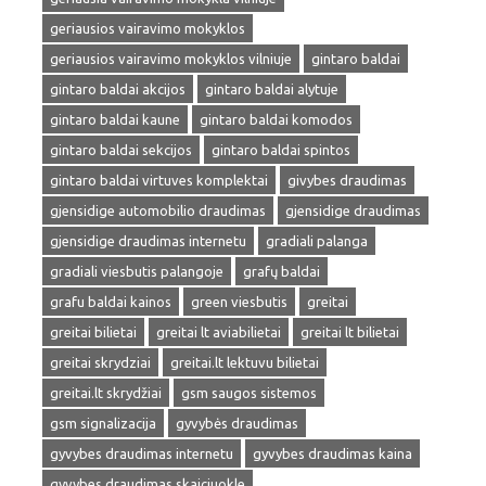
geriausios vairavimo mokyklos
geriausios vairavimo mokyklos vilniuje
gintaro baldai
gintaro baldai akcijos
gintaro baldai alytuje
gintaro baldai kaune
gintaro baldai komodos
gintaro baldai sekcijos
gintaro baldai spintos
gintaro baldai virtuves komplektai
givybes draudimas
gjensidige automobilio draudimas
gjensidige draudimas
gjensidige draudimas internetu
gradiali palanga
gradiali viesbutis palangoje
grafų baldai
grafu baldai kainos
green viesbutis
greitai
greitai bilietai
greitai lt aviabilietai
greitai lt bilietai
greitai skrydziai
greitai.lt lektuvu bilietai
greitai.lt skrydžiai
gsm saugos sistemos
gsm signalizacija
gyvybės draudimas
gyvybes draudimas internetu
gyvybes draudimas kaina
gyvybes draudimas skaiciuokle