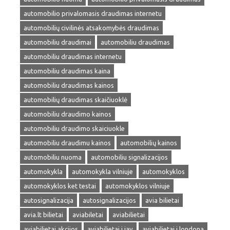
automobilio privalomasis draudimas internetu
automobilių civilinės atsakomybės draudimas
automobiliu draudimai
automobiliu draudimas
automobiliu draudimas internetu
automobiliu draudimas kaina
automobiliu draudimas kainos
automobilių draudimas skaičiuoklė
automobiliu draudimo kainos
automobiliu draudimo skaiciuokle
automobiliu draudimu kainos
automobilių kainos
automobiliu nuoma
automobiliu signalizacijos
automokykla
automokykla vilniuje
automokyklos
automokyklos ket testai
automokyklos vilniuje
autosignalizacija
autosignalizacijos
avia bilietai
avia.lt bilietai
aviabiletai
aviabilietai
aviabilietai akcijos
aviabilietai i jav
aviabilietai i londona