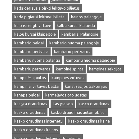
kada geriausia pirkti lektuvo bilietus
kada pigiausi lektuvu bilietai
kainos palangoje
kaip isirengti virtuve
kalbu kursai klaipeda
kalbu kursai klaipedoje
kambariai Palangoje
kambario baldai
kambario nuoma palangoje
kambario pertvara
kambario pertvaros
kambariu nuoma palanga
kambariu nuoma palangoje
kambariu pertvaros
kampinė spinta
kampines sekcijos
kampinės spintos
kampines virtuves
kampiniai virtuves baldai
kanalizacijos bakterijos
kanapa baldai
karmelavos oro uostas
kas yra draudimas
kas yra seo
kasco draudimas
kasko draudimas
kasko draudimas automobiliui
kasko draudimas internetu
kasko draudimas kaina
kasko draudimas kainos
kasko draudimas lietuvos draudimas