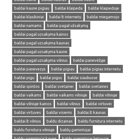
baldai kaune pigiau
baldai klaipeda
baldai klaipedoje
baldai klasikiniai
baldai lt internetu
baldai miegamojo
baldai namams
baldai pagal užsakymą
baldai pagal uzsakyma kainos
baldai pagal uzsakyma kaunas
baldai pagal uzsakyma kaune
baldai pagal uzsakyma vilnius
baldai panevėžyje
baldai panevezys
baldai pigiau
baldai pigiau internetu
baldai pigu
baldai pigus
baldai siauliuose
baldai spintos
baldai svetainei
baldai svetaines
baldai vaikams
baldai vaikams vilniuje
baldai vilniuje
baldai vilniuje kainos
baldai vilnius
baldai virtuvei
baldai virtuves
baldai visiems
baldai.lt kaunas
baldai.lt vilnius
baldu dizainas
baldu furnitura internetu
baldu furnitura vilniuje
baldų gamintojai
baldu gamintojai kaune
baldu gamintojai lietuvoje