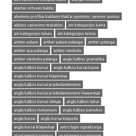
alantas virtuves baldai
aliuminio profiliai baldams Raktai spintoms: sieninės spintos
alytaus vairavimo mokyklos
am kategorijos kaina
am kategorijos teises
am kategorijos testas
amber palace
amber palace palanga
amber palanga
amber spa palanga
amber viesbutis
amber viesbutis palanga
anglu kalbos gramatika
anglu kalbos kursai
anglu kalbos kursai kaune
anglu kalbos kursai klaipedoje
anglu kalbos kursai pradedantiesiems
anglu kalbos kursai pradedantiesiems klaipedoje
anglu kalbos kursai vilniuje
anglu kalbos laikai
anglu kalbos mokymasis
anglu kalbos pamokos
anglu kursai
anglu kursai klaipeda
anglu kursai klaipedoje
antro lygio signalizacija
apartamentai palanga
apartamentai palangoje