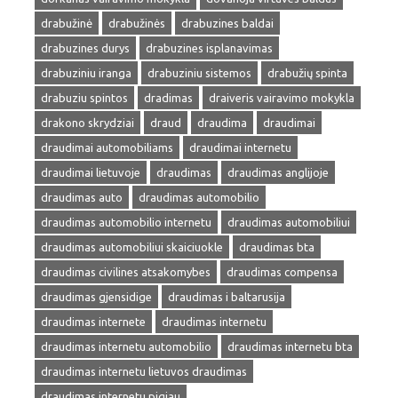
drabužinė
drabužinės
drabuzines baldai
drabuzines durys
drabuzines isplanavimas
drabuziniu iranga
drabuziniu sistemos
drabužių spinta
drabuziu spintos
dradimas
draiveris vairavimo mokykla
drakono skrydziai
draud
draudima
draudimai
draudimai automobiliams
draudimai internetu
draudimai lietuvoje
draudimas
draudimas anglijoje
draudimas auto
draudimas automobilio
draudimas automobilio internetu
draudimas automobiliui
draudimas automobiliui skaiciuokle
draudimas bta
draudimas civilines atsakomybes
draudimas compensa
draudimas gjensidige
draudimas i baltarusija
draudimas internete
draudimas internetu
draudimas internetu automobilio
draudimas internetu bta
draudimas internetu lietuvos draudimas
draudimas internetu pigiau