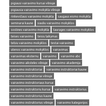
pigiausi vairavimo kursai vilniuje
pigiausia vairavimo mokykla vilniuje
rinkevičiaus vairavimo mokykla
saugaus eismo mokykla
seminarai kaune
siauliu vairavimo mokyklos
sostines vairavimo mokykla
taurages vairavimo mokyklos
teises vairavimo
teisiu laikymas
telsiu vairavimo mokyklos
testai vairavimo
utenos vairavimo mokyklos
vairavimas
vairavimas eksternu
vairavimo
vairavimo abc
vairavimo aiksteles vilniuje
vairavimo akademija
vairavimo instruktoriai
vairavimo instruktoriai kaune
vairavimo instruktoriai vilniuje
vairavimo instruktoriaus kursai
vairavimo instruktoriu kursai
vairavimo instruktorius
vairavimo instruktorius kaune
vairavimo instruktorius vilniuje
vairavimo kategorijos