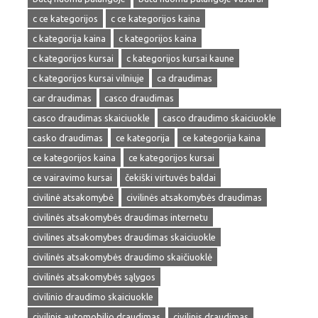
c ce kategorijos
c ce kategorijos kaina
c kategorija kaina
c kategorijos kaina
c kategorijos kursai
c kategorijos kursai kaune
c kategorijos kursai vilniuje
ca draudimas
car draudimas
casco draudimas
casco draudimas skaiciuokle
casco draudimo skaiciuokle
casko draudimas
ce kategorija
ce kategorija kaina
ce kategorijos kaina
ce kategorijos kursai
ce vairavimo kursai
čekiški virtuvės baldai
civilinė atsakomybė
civilinės atsakomybės draudimas
civilinės atsakomybės draudimas internetu
civilines atsakomybes draudimas skaiciuokle
civilinės atsakomybės draudimo skaičiuoklė
civilinės atsakomybės sąlygos
civilinio draudimo skaiciuokle
civilinis automobilio draudimas
civilinis draudimas