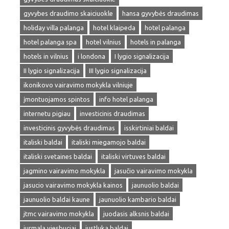
gyvybes draudimo skaiciuokle
hansa gyvybės draudimas
holiday villa palanga
hotel klaipeda
hotel palanga
hotel palanga spa
hotel vilnius
hotels in palanga
hotels in vilnius
i londona
I lygio signalizacija
II lygio signalizacija
III lygio signalizacija
ikonikovo vairavimo mokykla vilniuje
įmontuojamos spintos
info hotel palanga
internetu pigiau
investicinis draudimas
investicinis gyvybės draudimas
isskirtiniai baldai
italiski baldai
italiski miegamojo baldai
italiski svetaines baldai
italiski virtuves baldai
jagmino vairavimo mokykla
jasučio vairavimo mokykla
jasucio vairavimo mokykla kainos
jaunuolio baldai
jaunuolio baldai kaune
jaunuolio kambario baldai
jtmc vairavimo mokykla
juodasis alksnis baldai
jurmala viesbuciai
justluka baldai