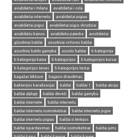
aviabilietai i milana
aviabilietai i osla
aviabilietai internetu
aviabilietai pigiau
aviabilietai pigus
aviabilietai pigus skrydziai
aviabilietu kainos
aviabilietu paieska
aviobilietai
ąžuoliniai baldai
azuoliniai virtuves baldai
azuoliniu baldu gamyba
azuolo baldai
b kategorija
b kategorija kaina
b kategorijos
b kategorijos kursai
b kategorijos teises
b kategorijos testai
bagažas lėktuve
bagazo draudimas
bakterijos kanalizacijai
baldai
baldai 1
baldai akcija
baldai alytuje
baldai deveti
baldai gamyba
baldai internete
baldai internetu
baldai internetu issimoketinai
baldai internetu pigiai
baldai internetu pigiau
baldai is lenkijos
baldai ispardavimas
baldai issimoketinai
baldai jums
baldai kaina
baldai kaunas
baldai kaune