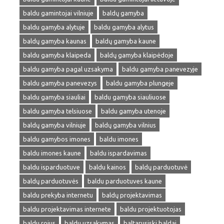
baldu gamintojai vilniuje
baldų gamyba
baldu gamyba alytuje
baldu gamyba alytus
baldų gamyba kaunas
baldų gamyba kaune
baldu gamyba klaipeda
baldų gamyba klaipėdoje
baldu gamyba pagal uzsakyma
baldu gamyba panevezyje
baldu gamyba panevezys
baldu gamyba plungeje
baldu gamyba siauliai
baldu gamyba siauliuose
baldu gamyba telsiuose
baldu gamyba utenoje
baldų gamyba vilniuje
baldų gamyba vilnius
baldu gamybos imones
baldu imones
baldu imones kaune
baldu ispardavimas
baldu isparduotuve
baldu kainos
baldų parduotuvė
baldų parduotuvės
baldu parduotuves kaune
baldu prekyba internetu
baldų projektavimas
baldu projektavimas internete
baldu projektuotojas
baldu rojus
baldu uzsakymas
baltarusiski baldai