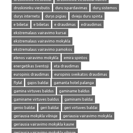
druskininku viesbutis
duru ispardavimas
durų sistemos
durys internetu
durys pigiau
dvieju duru spinta
e bilietai
e bilietas
e draudimas
edraudimas
ekstremalaus vairavimo kursai
ekstremalaus vairavimo mokykla
ekstremalaus vairavimo pamokos
elenos vairavimo mokykla
emira spintos
energetikas šventoji
eta draudimas
europinis draudimas
europinis sveikatos draudimas
flylal
gajos baldai
gamanta hotel palanga
gamina virtuves baldus
gaminame baldus
gaminame virtuves baldus
gaminami baldai
genio baldai
geri baldai
geri virtuves baldai
geriausia mokykla vilniuje
geriausia vairavimo mokykla
geriausia vairavimo mokykla kaune
geriausia vairavimo mokykla vilniuje