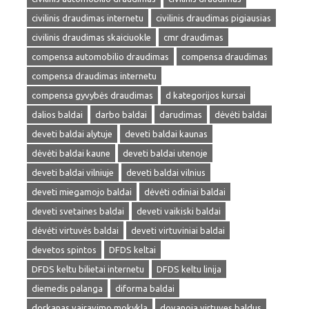
civilinis draudimas internetu
civilinis draudimas pigiausias
civilinis draudimas skaiciuokle
cmr draudimas
compensa automobilio draudimas
compensa draudimas
compensa draudimas internetu
compensa gyvybės draudimas
d kategorijos kursai
dalios baldai
darbo baldai
darudimas
dėvėti baldai
deveti baldai alytuje
deveti baldai kaunas
dėvėti baldai kaune
deveti baldai utenoje
deveti baldai vilniuje
deveti baldai vilnius
deveti miegamojo baldai
dėvėti odiniai baldai
deveti svetaines baldai
deveti vaikiski baldai
dėvėti virtuvės baldai
deveti virtuviniai baldai
devetos spintos
DFDS keltai
DFDS keltu bilietai internetu
DFDS keltu linija
diemedis palanga
diforma baldai
dorkanas vairavimo mokykla
dovanoja virtuves baldus