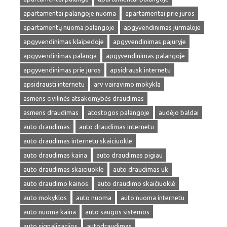
apartamentai palangoje nuoma
apartamentai prie juros
apartamentų nuoma palangoje
apgyvendinimas jurmaloje
apgyvendinimas klaipedoje
apgyvendinimas pajuryje
apgyvendinimas palanga
apgyvendinimas palangoje
apgyvendinimas prie juros
apsidrausk internetu
apsidrausti internetu
arv vairavimo mokykla
asmens civilinės atsakomybės draudimas
asmens draudimas
atostogos palangoje
audėjo baldai
auto draudimas
auto draudimas internetu
auto draudimas internetu skaiciuokle
auto draudimas kaina
auto draudimas pigiau
auto draudimas skaiciuokle
auto draudimas uk
auto draudimo kainos
auto draudimo skaičiuoklė
auto mokyklos
auto nuoma
auto nuoma internetu
auto nuoma kaina
auto saugos sistemos
auto signalizacijos
autodraudimas