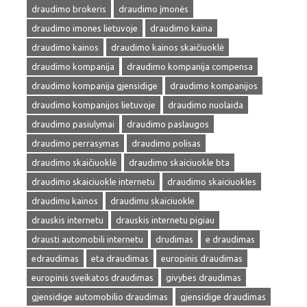
draudimo brokeris
draudimo įmonės
draudimo imones lietuvoje
draudimo kaina
draudimo kainos
draudimo kainos skaičiuoklė
draudimo kompanija
draudimo kompanija compensa
draudimo kompanija gjensidige
draudimo kompanijos
draudimo kompanijos lietuvoje
draudimo nuolaida
draudimo pasiulymai
draudimo paslaugos
draudimo perrasymas
draudimo polisas
draudimo skaičiuoklė
draudimo skaiciuokle bta
draudimo skaiciuokle internetu
draudimo skaiciuokles
draudimu kainos
draudimu skaiciuokle
drauskis internetu
drauskis internetu pigiau
drausti automobili internetu
drudimas
e draudimas
edraudimas
eta draudimas
europinis draudimas
europinis sveikatos draudimas
givybes draudimas
gjensidige automobilio draudimas
gjensidige draudimas