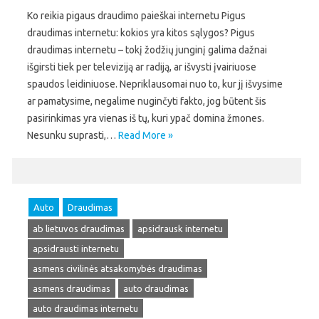
Ko reikia pigaus draudimo paieškai internetu Pigus
draudimas internetu: kokios yra kitos sąlygos? Pigus
draudimas internetu – tokį žodžių junginį galima dažnai
išgirsti tiek per televiziją ar radiją, ar išvysti įvairiuose
spaudos leidiniuose. Nepriklausomai nuo to, kur jį išvysime
ar pamatysime, negalime nuginčyti fakto, jog būtent šis
pasirinkimas yra vienas iš tų, kuri ypač domina žmones.
Nesunku suprasti,…
Read More »
Auto
Draudimas
ab lietuvos draudimas
apsidrausk internetu
apsidrausti internetu
asmens civilinės atsakomybės draudimas
asmens draudimas
auto draudimas
auto draudimas internetu