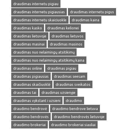
draudimas internetu pigiau
draudimas internetu pigiausias
draudimas internetu pigus
draudimas internetu skaiciuokle
draudimas kaina
draudimas kasko
draudimas kelionei
draudimas lietuvoje
draudimas lietuvos
draudimas masinai
draudimas masinos
draudimas nuo nelaimingų atsitikimų
draudimas nuo nelaimingų atsitikimų kaina
draudimas online
draudimas pigiau
draudimas pigiausias
draudimas seesam
draudimas skaičiuoklė
draudimas sveikatos
draudimas tai
draudimas uzsienyje
draudimas vykstant i uzsieni
draudimo
draudimo bendrovė
draudimo bendrove lietuva
draudimo bendrovės
draudimo bendrovės lietuvoje
draudimo brokeriai
draudimo brokeriai siauliai