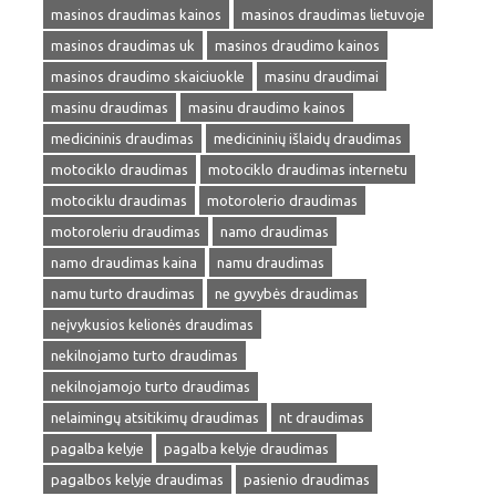
masinos draudimas kainos
masinos draudimas lietuvoje
masinos draudimas uk
masinos draudimo kainos
masinos draudimo skaiciuokle
masinu draudimai
masinu draudimas
masinu draudimo kainos
medicininis draudimas
medicininių išlaidų draudimas
motociklo draudimas
motociklo draudimas internetu
motociklu draudimas
motorolerio draudimas
motoroleriu draudimas
namo draudimas
namo draudimas kaina
namu draudimas
namu turto draudimas
ne gyvybės draudimas
neįvykusios kelionės draudimas
nekilnojamo turto draudimas
nekilnojamojo turto draudimas
nelaimingų atsitikimų draudimas
nt draudimas
pagalba kelyje
pagalba kelyje draudimas
pagalbos kelyje draudimas
pasienio draudimas