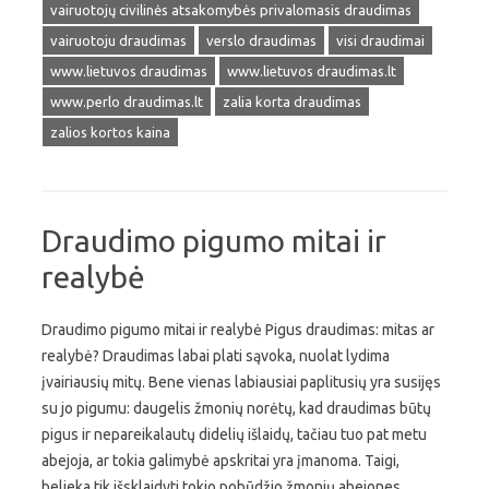
vairuotojų civilinės atsakomybės privalomasis draudimas
vairuotoju draudimas
verslo draudimas
visi draudimai
www.lietuvos draudimas
www.lietuvos draudimas.lt
www.perlo draudimas.lt
zalia korta draudimas
zalios kortos kaina
Draudimo pigumo mitai ir
realybė
Draudimo pigumo mitai ir realybė Pigus draudimas: mitas ar
realybė? Draudimas labai plati sąvoka, nuolat lydima
įvairiausių mitų. Bene vienas labiausiai paplitusių yra susijęs
su jo pigumu: daugelis žmonių norėtų, kad draudimas būtų
pigus ir nepareikalautų didelių išlaidų, tačiau tuo pat metu
abejoja, ar tokia galimybė apskritai yra įmanoma. Taigi,
belieka tik išsklaidyti tokio pobūdžio žmonių abejones,