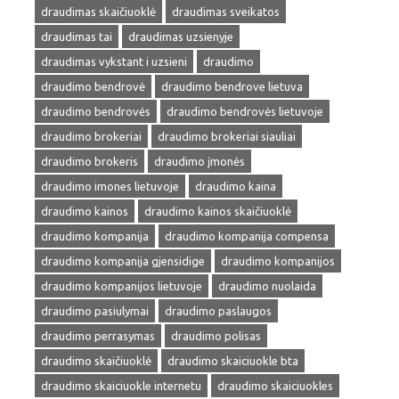
draudimas skaičiuoklė
draudimas sveikatos
draudimas tai
draudimas uzsienyje
draudimas vykstant i uzsieni
draudimo
draudimo bendrovė
draudimo bendrove lietuva
draudimo bendrovės
draudimo bendrovės lietuvoje
draudimo brokeriai
draudimo brokeriai siauliai
draudimo brokeris
draudimo įmonės
draudimo imones lietuvoje
draudimo kaina
draudimo kainos
draudimo kainos skaičiuoklė
draudimo kompanija
draudimo kompanija compensa
draudimo kompanija gjensidige
draudimo kompanijos
draudimo kompanijos lietuvoje
draudimo nuolaida
draudimo pasiulymai
draudimo paslaugos
draudimo perrasymas
draudimo polisas
draudimo skaičiuoklė
draudimo skaiciuokle bta
draudimo skaiciuokle internetu
draudimo skaiciuokles