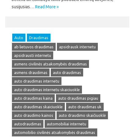
susijusias…
Read More »
Auto
Draudimas
ab lietuvos draudimas
apsidrausk internetu
apsidrausti internetu
asmens civilinės atsakomybės draudimas
asmens draudimas
auto draudimas
auto draudimas internetu
auto draudimas internetu skaiciuokle
auto draudimas kaina
auto draudimas pigiau
auto draudimas skaiciuokle
auto draudimas uk
auto draudimo kainos
auto draudimo skaičiuoklė
autodraudimas
automobiliai internetu
automobilio civilinės atsakomybės draudimas