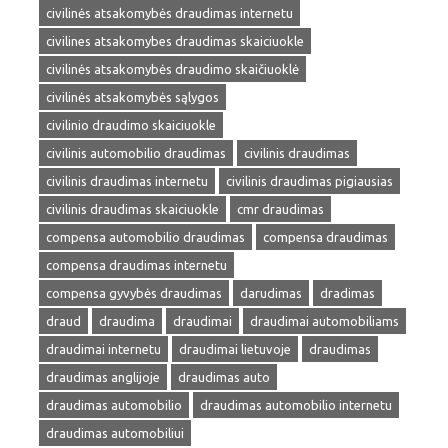
civilinės atsakomybės draudimas internetu
civilines atsakomybes draudimas skaiciuokle
civilinės atsakomybės draudimo skaičiuoklė
civilinės atsakomybės sąlygos
civilinio draudimo skaiciuokle
civilinis automobilio draudimas
civilinis draudimas
civilinis draudimas internetu
civilinis draudimas pigiausias
civilinis draudimas skaiciuokle
cmr draudimas
compensa automobilio draudimas
compensa draudimas
compensa draudimas internetu
compensa gyvybės draudimas
darudimas
dradimas
draud
draudima
draudimai
draudimai automobiliams
draudimai internetu
draudimai lietuvoje
draudimas
draudimas anglijoje
draudimas auto
draudimas automobilio
draudimas automobilio internetu
draudimas automobiliui