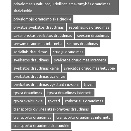
privalomasis vairuotojų civilinės atsakomybės draudimas
skaiciuokle
privalomojo draudimo skaiciuokle
privatus sveikatos draudimas
repatriacijos draudimas
savanoriškas sveikatos draudimas
seesam draudimas
seesam draudimas internetu
seimos draudimas
socialinis draudimas
studiju draudimas
sveikatos draudimas
sveikatos draudimas internetu
sveikatos draudimas kaina
sveikatos draudimas lietuvoje
sveikatos draudimas uzsienyje
sveikatos draudimas vykstant i uzsieni
tpvca
tpvca draudimas
tpvca draudimas internetu
tpvca skaiciuokle
tpvcad
traktoriaus draudimas
transporto civilines atsakomybes draudimas
transporto draudimas
transporto draudimas internetu
transporto draudimo skaiciuokle