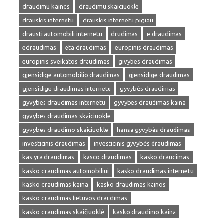
draudimu kainos
draudimu skaiciuokle
drauskis internetu
drauskis internetu pigiau
drausti automobili internetu
drudimas
e draudimas
edraudimas
eta draudimas
europinis draudimas
europinis sveikatos draudimas
givybes draudimas
gjensidige automobilio draudimas
gjensidige draudimas
gjensidige draudimas internetu
gyvybės draudimas
gyvybes draudimas internetu
gyvybes draudimas kaina
gyvybes draudimas skaiciuokle
gyvybes draudimo skaiciuokle
hansa gyvybės draudimas
investicinis draudimas
investicinis gyvybės draudimas
kas yra draudimas
kasco draudimas
kasko draudimas
kasko draudimas automobiliui
kasko draudimas internetu
kasko draudimas kaina
kasko draudimas kainos
kasko draudimas lietuvos draudimas
kasko draudimas skaičiuoklė
kasko draudimo kaina