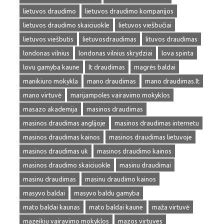
lietuvos draudimo
lietuvos draudimo kompanijos
lietuvos draudimo skaiciuokle
lietuvos viešbučiai
lietuvos viešbutis
lietuvosdraudimas
lituvos draudimas
londonas vilnius
londonas vilnius skrydziai
lova spinta
lovu gamyba kaune
lt draudimas
magrės baldai
manikiuro mokykla
mano draudimas
mano draudimas.lt
mano virtuvė
marijampoles vairavimo mokyklos
masazo akademija
masinos draudimas
masinos draudimas anglijoje
masinos draudimas internetu
masinos draudimas kainos
masinos draudimas lietuvoje
masinos draudimas uk
masinos draudimo kainos
masinos draudimo skaiciuokle
masinu draudimai
masinu draudimas
masinu draudimo kainos
masyvo baldai
masyvo baldu gamyba
mato baldai kaunas
mato baldai kaune
maža virtuvė
mazeikiu vairavimo mokyklos
mazos virtuves