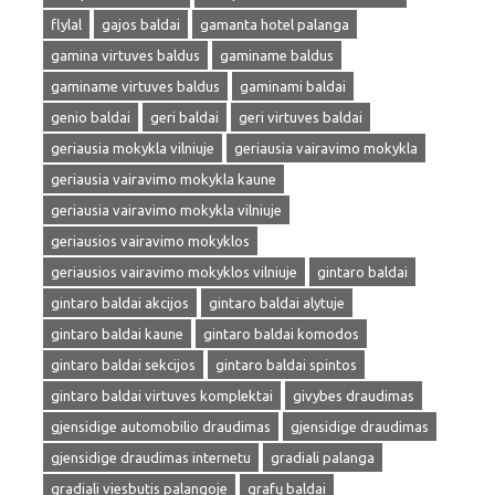
flylal
gajos baldai
gamanta hotel palanga
gamina virtuves baldus
gaminame baldus
gaminame virtuves baldus
gaminami baldai
genio baldai
geri baldai
geri virtuves baldai
geriausia mokykla vilniuje
geriausia vairavimo mokykla
geriausia vairavimo mokykla kaune
geriausia vairavimo mokykla vilniuje
geriausios vairavimo mokyklos
geriausios vairavimo mokyklos vilniuje
gintaro baldai
gintaro baldai akcijos
gintaro baldai alytuje
gintaro baldai kaune
gintaro baldai komodos
gintaro baldai sekcijos
gintaro baldai spintos
gintaro baldai virtuves komplektai
givybes draudimas
gjensidige automobilio draudimas
gjensidige draudimas
gjensidige draudimas internetu
gradiali palanga
gradiali viesbutis palangoje
grafų baldai