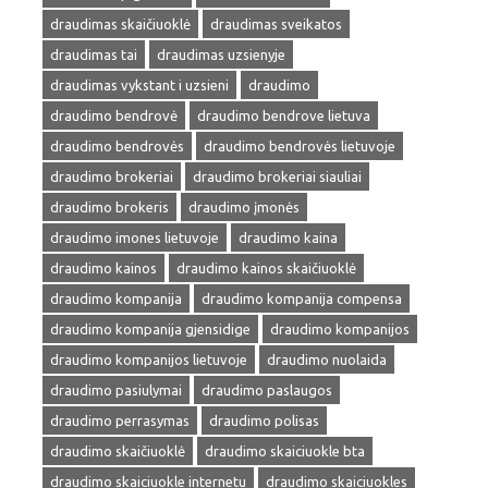
draudimas skaičiuoklė
draudimas sveikatos
draudimas tai
draudimas uzsienyje
draudimas vykstant i uzsieni
draudimo
draudimo bendrovė
draudimo bendrove lietuva
draudimo bendrovės
draudimo bendrovės lietuvoje
draudimo brokeriai
draudimo brokeriai siauliai
draudimo brokeris
draudimo įmonės
draudimo imones lietuvoje
draudimo kaina
draudimo kainos
draudimo kainos skaičiuoklė
draudimo kompanija
draudimo kompanija compensa
draudimo kompanija gjensidige
draudimo kompanijos
draudimo kompanijos lietuvoje
draudimo nuolaida
draudimo pasiulymai
draudimo paslaugos
draudimo perrasymas
draudimo polisas
draudimo skaičiuoklė
draudimo skaiciuokle bta
draudimo skaiciuokle internetu
draudimo skaiciuokles