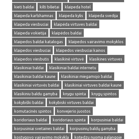
kieti baldai
kilti bilietai
klaipeda hotel
klaipeda karlshamnas
klaipeda kylis
klaipeda svedija
klaipeda viesbuciai
klaipėda virtuves baldai
klaipeda vokietija
klaipėdos baldai
klaipedos baldai katalogas
klaipedos vairavimo mokyklos
klaipedos viesbuciai
klaipedos viesbuciai kainos
klaipedos viesbutis
klasikinė virtuvė
klasikines virtuves
klasikiniai baldai
klasikiniai baldai internetu
klasikiniai baldai kaune
klasikiniai miegamojo baldai
klasikiniai virtuvės baldai
klasikiniai virtuves baldai kaune
klasikiniu baldu gamyba
knygu spinta
knygų spintos
kokybiški baldai
kokybiski virtuves baldai
komutacinės spintos
konvejerio juostos
koridoriaus baldai
koridoriaus spinta
korpusiniai baldai
korpusiniai svetaines baldai
korpusinių baldų gamyba
kostygovo vairavimo mokykla
kotedzu nuoma palangoje