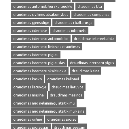
draudimas automobiliui skaiciuokle
draudimas bta
draudimas civilines atsakomybes
draudimas compensa
draudimas gjensidige
draudimas i baltarusija
draudimas internete
draudimas internetu
draudimas internetu automobilio
draudimas internetu bta
draudimas internetu lietuvos draudimas
draudimas internetu pigiau
draudimas internetu pigiausias
draudimas internetu pigus
draudimas internetu skaiciuokle
draudimas kaina
draudimas kasko
draudimas kelionei
draudimas lietuvoje
draudimas lietuvos
draudimas masinai
draudimas masinos
draudimas nuo nelaimingų atsitikimų
draudimas nuo nelaimingų atsitikimų kaina
draudimas online
draudimas pigiau
draudimas pigiausias
draudimas seesam