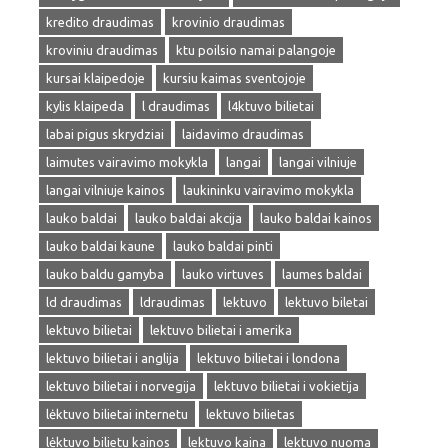
kredito draudimas
krovinio draudimas
kroviniu draudimas
ktu poilsio namai palangoje
kursai klaipedoje
kursiu kaimas sventojoje
kylis klaipeda
l draudimas
l4ktuvo bilietai
labai pigus skrydziai
laidavimo draudimas
laimutes vairavimo mokykla
langai
langai vilniuje
langai vilniuje kainos
laukininku vairavimo mokykla
lauko baldai
lauko baldai akcija
lauko baldai kainos
lauko baldai kaune
lauko baldai pinti
lauko baldu gamyba
lauko virtuves
laumes baldai
ld draudimas
ldraudimas
lektuvo
lektuvo biletai
lektuvo bilietai
lektuvo bilietai i amerika
lektuvo bilietai i anglija
lektuvo bilietai i londona
lektuvo bilietai i norvegija
lektuvo bilietai i vokietija
lėktuvo bilietai internetu
lektuvo bilietas
lėktuvo bilietu kainos
lektuvo kaina
lektuvo nuoma