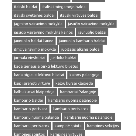
italiski baldai
italiski miegamojo baldai
italiski svetaines baldai
italiski virtuves baldai
jagmino vairavimo mokykla
jasučio vairavimo mokykla
jasucio vairavimo mokykla kainos
jaunuolio baldai
jaunuolio baldai kaune
jaunuolio kambario baldai
jtmc vairavimo mokykla
juodasis alksnis baldai
jurmala viesbuciai
justluka baldai
kada geriausia pirkti lektuvo bilietus
kada pigiausi lektuvu bilietai
kainos palangoje
kaip isirengti virtuve
kalbu kursai klaipeda
kalbu kursai klaipedoje
kambariai Palangoje
kambario baldai
kambario nuoma palangoje
kambario pertvara
kambario pertvaros
kambariu nuoma palanga
kambariu nuoma palangoje
kambariu pertvaros
kampinė spinta
kampines sekcijos
kampinės spintos
kampines virtuves