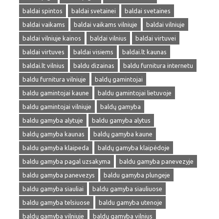
baldai spintos
baldai svetainei
baldai svetaines
baldai vaikams
baldai vaikams vilniuje
baldai vilniuje
baldai vilniuje kainos
baldai vilnius
baldai virtuvei
baldai virtuves
baldai visiems
baldai.lt kaunas
baldai.lt vilnius
baldu dizainas
baldu furnitura internetu
baldu furnitura vilniuje
baldų gamintojai
baldu gamintojai kaune
baldu gamintojai lietuvoje
baldu gamintojai vilniuje
baldų gamyba
baldu gamyba alytuje
baldu gamyba alytus
baldų gamyba kaunas
baldų gamyba kaune
baldu gamyba klaipeda
baldų gamyba klaipėdoje
baldu gamyba pagal uzsakyma
baldu gamyba panevezyje
baldu gamyba panevezys
baldu gamyba plungeje
baldu gamyba siauliai
baldu gamyba siauliuose
baldu gamyba telsiuose
baldu gamyba utenoje
baldų gamyba vilniuje
baldų gamyba vilnius