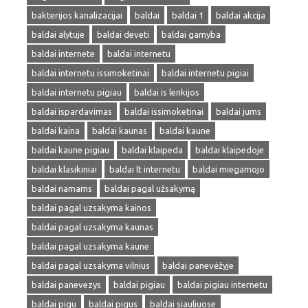
bakterijos kanalizacijai
baldai
baldai 1
baldai akcija
baldai alytuje
baldai deveti
baldai gamyba
baldai internete
baldai internetu
baldai internetu issimoketinai
baldai internetu pigiai
baldai internetu pigiau
baldai is lenkijos
baldai ispardavimas
baldai issimoketinai
baldai jums
baldai kaina
baldai kaunas
baldai kaune
baldai kaune pigiau
baldai klaipeda
baldai klaipedoje
baldai klasikiniai
baldai lt internetu
baldai miegamojo
baldai namams
baldai pagal užsakymą
baldai pagal uzsakyma kainos
baldai pagal uzsakyma kaunas
baldai pagal uzsakyma kaune
baldai pagal uzsakyma vilnius
baldai panevėžyje
baldai panevezys
baldai pigiau
baldai pigiau internetu
baldai pigu
baldai pigus
baldai siauliuose