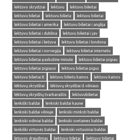
lektuvo skrydziai
lektuvu
lektuvu bileitai
lektuvu biletai
lektuvu bilieta
lektuvu bilietai
lektuvu bilietai i amerika
lektuvu bilietai i anglija
lektuvu bilietai i dublina
lektuvu bilietai i jav
lektuvu bilietai i lietuva
lektuvu bilietai i londona
lektuvu bilietai i norvegija
lektuvu bilietai internetu
lektuvu bilietai paskutine minute
lektuvu bilietai pigiau
lektuvu bilietai pigiausi
lektuvu bilietai pigus
lektuvu bilietai.lt
lektuvu bilietu kainos
lektuvu kainos
lėktuvų skrydžiai
lėktuvų skrydžiai iš vilniaus
lėktuvų skrydžių tvarkaraštis
lektuvubilietai
lenkiški baldai
lenkiski baldai kaune
lenkiski baldai vilniuje
lenkiski minksti baldai
lenkiski odiniai baldai
lenkiski svetaines baldai
lenkiški virtuvės baldai
lenkiski virtuviniai baldai
letuvos draudimas
liektuvo biletai
liektuvo bilietai