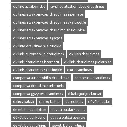
civilinė atsakomybė
civilinės atsakomybės draudimas
civilinės atsakomybės draudimas internetu
civilines atsakomybes draudimas skaiciuokle
civilinės atsakomybės draudimo skaičiuoklė
civilinės atsakomybės sąlygos
civilinio draudimo skaiciuokle
civilinis automobilio draudimas
civilinis draudimas
civilinis draudimas internetu
civilinis draudimas pigiausias
civilinis draudimas skaiciuokle
cmr draudimas
compensa automobilio draudimas
compensa draudimas
compensa draudimas internetu
compensa gyvybės draudimas
d kategorijos kursai
dalios baldai
darbo baldai
darudimas
dėvėti baldai
deveti baldai alytuje
deveti baldai kaunas
dėvėti baldai kaune
deveti baldai utenoje
deveti baldai vilniuje
deveti baldai vilnius