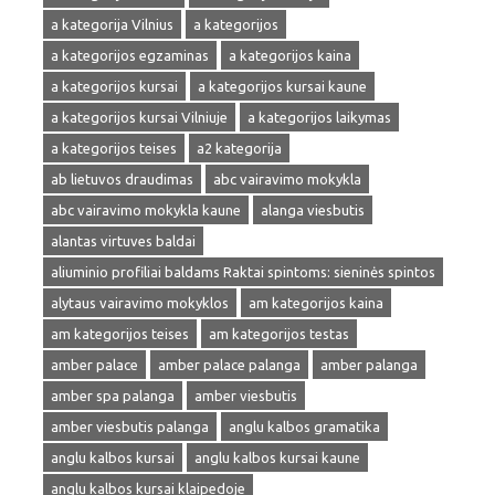
a kategorija Vilnius
a kategorijos
a kategorijos egzaminas
a kategorijos kaina
a kategorijos kursai
a kategorijos kursai kaune
a kategorijos kursai Vilniuje
a kategorijos laikymas
a kategorijos teises
a2 kategorija
ab lietuvos draudimas
abc vairavimo mokykla
abc vairavimo mokykla kaune
alanga viesbutis
alantas virtuves baldai
aliuminio profiliai baldams Raktai spintoms: sieninės spintos
alytaus vairavimo mokyklos
am kategorijos kaina
am kategorijos teises
am kategorijos testas
amber palace
amber palace palanga
amber palanga
amber spa palanga
amber viesbutis
amber viesbutis palanga
anglu kalbos gramatika
anglu kalbos kursai
anglu kalbos kursai kaune
anglu kalbos kursai klaipedoje