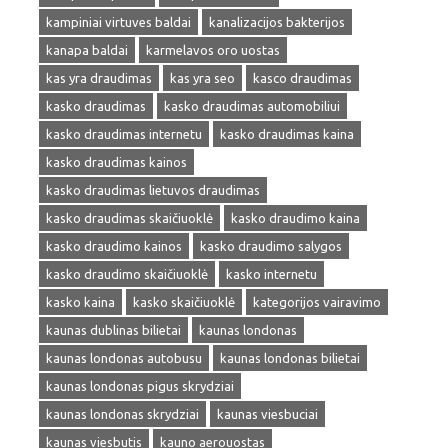
kampiniai virtuves baldai
kanalizacijos bakterijos
kanapa baldai
karmelavos oro uostas
kas yra draudimas
kas yra seo
kasco draudimas
kasko draudimas
kasko draudimas automobiliui
kasko draudimas internetu
kasko draudimas kaina
kasko draudimas kainos
kasko draudimas lietuvos draudimas
kasko draudimas skaičiuoklė
kasko draudimo kaina
kasko draudimo kainos
kasko draudimo salygos
kasko draudimo skaičiuoklė
kasko internetu
kasko kaina
kasko skaičiuoklė
kategorijos vairavimo
kaunas dublinas bilietai
kaunas londonas
kaunas londonas autobusu
kaunas londonas bilietai
kaunas londonas pigus skrydziai
kaunas londonas skrydziai
kaunas viesbuciai
kaunas viesbutis
kauno aerouostas