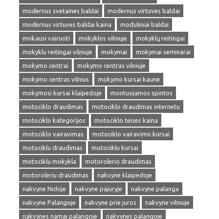
modernus svetaines baldai
modernus virtuves baldai
modernus virtuves baldai kaina
moduliniai baldai
mokausi vairuoti
mokyklos vilniuje
mokyklų reitingai
mokyklu reitingai vilniuje
mokymai
mokymai seminarai
mokymo centrai
mokymo centras vilniuje
mokymo centras vilnius
mokymo kursai kaune
mokymosi kursai klaipedoje
montuojamos spintos
motociklo draudimas
motociklo draudimas internetu
motociklo kategorijos
motociklo teises kaina
motociklo vairavimas
motociklo vairavimo kursai
motociklu draudimas
motociklu kursai
motociklu mokykla
motorolerio draudimas
motoroleriu draudimas
nakvyne klaipedoje
nakvyne Nidoje
nakvyne pajuryje
nakvyne palanga
nakvyne Palangoje
nakvyne prie juros
nakvyne vilniuje
nakvynes namai palangoje
nakvynes palangoje