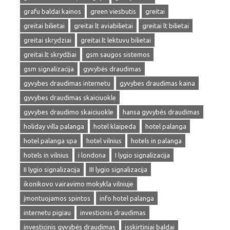
grafu baldai kainos
green viesbutis
greitai
greitai bilietai
greitai lt aviabilietai
greitai lt bilietai
greitai skrydziai
greitai.lt lektuvu bilietai
greitai.lt skrydžiai
gsm saugos sistemos
gsm signalizacija
gyvybės draudimas
gyvybes draudimas internetu
gyvybes draudimas kaina
gyvybes draudimas skaiciuokle
gyvybes draudimo skaiciuokle
hansa gyvybės draudimas
holiday villa palanga
hotel klaipeda
hotel palanga
hotel palanga spa
hotel vilnius
hotels in palanga
hotels in vilnius
i londona
I lygio signalizacija
II lygio signalizacija
III lygio signalizacija
ikonikovo vairavimo mokykla vilniuje
įmontuojamos spintos
info hotel palanga
internetu pigiau
investicinis draudimas
investicinis gyvybės draudimas
isskirtiniai baldai