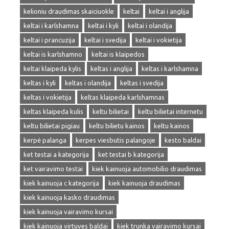
kelioniu draudimas skaiciuokle
keltai
keltai i anglija
keltai i karlshamna
keltai i kyli
keltai i olandija
keltai i prancuzija
keltai i svedija
keltai i vokietija
keltai is karlshamno
keltai is klaipedos
keltai klaipeda kylis
keltas i anglija
keltas i karlshamna
keltas i kyli
keltas i olandija
keltas i svedija
keltas i vokietija
keltas klaipeda karlshamnas
keltas klaipeda kulis
keltu bilietai
keltu bilietai internetu
keltu bilietai pigiau
keltu bilietu kainos
keltu kainos
kerpė palanga
kerpes viesbutis palangoje
kesto baldai
ket testai a kategorija
ket testai b kategorija
ket vairavimo testai
kiek kainuoja automobilio draudimas
kiek kainuoja c kategorija
kiek kainuoja draudimas
kiek kainuoja kasko draudimas
kiek kainuoja vairavimo kursai
kiek kainuoja virtuves baldai
kiek trunka vairavimo kursai