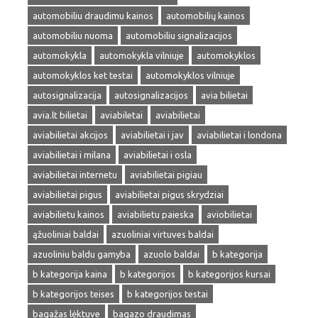
automobiliu draudimu kainos
automobilių kainos
automobiliu nuoma
automobiliu signalizacijos
automokykla
automokykla vilniuje
automokyklos
automokyklos ket testai
automokyklos vilniuje
autosignalizacija
autosignalizacijos
avia bilietai
avia.lt bilietai
aviabiletai
aviabilietai
aviabilietai akcijos
aviabilietai i jav
aviabilietai i londona
aviabilietai i milana
aviabilietai i osla
aviabilietai internetu
aviabilietai pigiau
aviabilietai pigus
aviabilietai pigus skrydziai
aviabilietu kainos
aviabilietu paieska
aviobilietai
ąžuoliniai baldai
azuoliniai virtuves baldai
azuoliniu baldu gamyba
azuolo baldai
b kategorija
b kategorija kaina
b kategorijos
b kategorijos kursai
b kategorijos teises
b kategorijos testai
bagažas lėktuve
bagazo draudimas