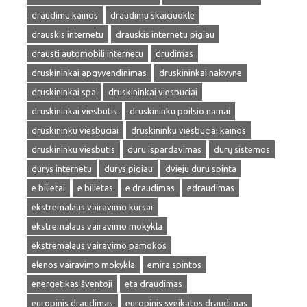
draudimu kainos
draudimu skaiciuokle
drauskis internetu
drauskis internetu pigiau
drausti automobili internetu
drudimas
druskininkai apgyvendinimas
druskininkai nakvyne
druskininkai spa
druskininkai viesbuciai
druskininkai viesbutis
druskininku poilsio namai
druskininku viesbuciai
druskininku viesbuciai kainos
druskininku viesbutis
duru ispardavimas
durų sistemos
durys internetu
durys pigiau
dvieju duru spinta
e bilietai
e bilietas
e draudimas
edraudimas
ekstremalaus vairavimo kursai
ekstremalaus vairavimo mokykla
ekstremalaus vairavimo pamokos
elenos vairavimo mokykla
emira spintos
energetikas šventoji
eta draudimas
europinis draudimas
europinis sveikatos draudimas