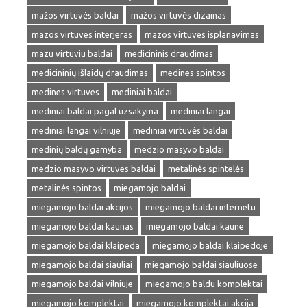
mažos virtuvės baldai
mažos virtuvės dizainas
mazos virtuves interjeras
mazos virtuves isplanavimas
mazu virtuviu baldai
medicininis draudimas
medicininių išlaidų draudimas
medines spintos
medines virtuves
mediniai baldai
mediniai baldai pagal uzsakyma
mediniai langai
mediniai langai vilniuje
mediniai virtuvės baldai
medinių baldų gamyba
medzio masyvo baldai
medzio masyvo virtuves baldai
metalinės spintelės
metalinės spintos
miegamojo baldai
miegamojo baldai akcijos
miegamojo baldai internetu
miegamojo baldai kaunas
miegamojo baldai kaune
miegamojo baldai klaipeda
miegamojo baldai klaipedoje
miegamojo baldai siauliai
miegamojo baldai siauliuose
miegamojo baldai vilniuje
miegamojo baldu komplektai
miegamojo komplektai
miegamojo komplektai akcija