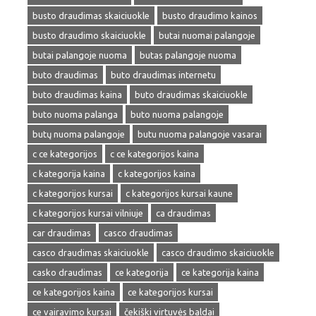
busto draudimas skaiciuokle
busto draudimo kainos
busto draudimo skaiciuokle
butai nuomai palangoje
butai palangoje nuoma
butas palangoje nuoma
buto draudimas
buto draudimas internetu
buto draudimas kaina
buto draudimas skaiciuokle
buto nuoma palanga
buto nuoma palangoje
butų nuoma palangoje
butu nuoma palangoje vasarai
c ce kategorijos
c ce kategorijos kaina
c kategorija kaina
c kategorijos kaina
c kategorijos kursai
c kategorijos kursai kaune
c kategorijos kursai vilniuje
ca draudimas
car draudimas
casco draudimas
casco draudimas skaiciuokle
casco draudimo skaiciuokle
casko draudimas
ce kategorija
ce kategorija kaina
ce kategorijos kaina
ce kategorijos kursai
ce vairavimo kursai
čekiški virtuvės baldai