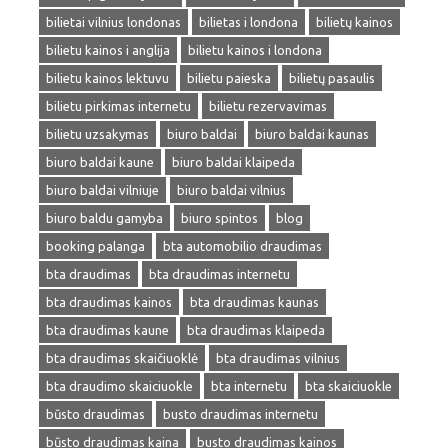
bilietai vilnius londonas
bilietas i londona
bilietų kainos
bilietu kainos i anglija
bilietu kainos i londona
bilietu kainos lektuvu
bilietu paieska
bilietų pasaulis
bilietu pirkimas internetu
bilietu rezervavimas
bilietu uzsakymas
biuro baldai
biuro baldai kaunas
biuro baldai kaune
biuro baldai klaipeda
biuro baldai vilniuje
biuro baldai vilnius
biuro baldu gamyba
biuro spintos
blog
booking palanga
bta automobilio draudimas
bta draudimas
bta draudimas internetu
bta draudimas kainos
bta draudimas kaunas
bta draudimas kaune
bta draudimas klaipeda
bta draudimas skaičiuoklė
bta draudimas vilnius
bta draudimo skaiciuokle
bta internetu
bta skaiciuokle
būsto draudimas
busto draudimas internetu
būsto draudimas kaina
busto draudimas kainos