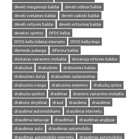
deveti miegamojo baldai
dėvėti odiniai baldai
deveti svetaines baldai
deveti vaikiski baldai
dėvėti virtuvės baldai
deveti virtuviniai baldai
devetos spintos
DFDS keltai
DFDS keltu bilietai internetu
DFDS keltu linija
diemedis palanga
diforma baldai
dorkanas vairavimo mokykla
dovanoja virtuves baldus
drabužinė
drabužinės
drabuzines baldai
drabuzines durys
drabuzines isplanavimas
drabuziniu iranga
drabuziniu sistemos
drabužių spinta
drabuziu spintos
dradimas
draiveris vairavimo mokykla
drakono skrydziai
draud
draudima
draudimai
draudimai automobiliams
draudimai internetu
draudimai lietuvoje
draudimas
draudimas anglijoje
draudimas auto
draudimas automobilio
draudimas automobilio internetu
draudimas automobiliui