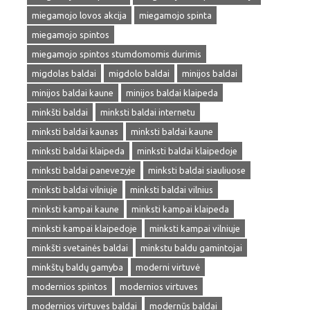
miegamojo lovos akcija
miegamojo spinta
miegamojo spintos
miegamojo spintos stumdomomis durimis
migdolas baldai
migdolo baldai
minijos baldai
minijos baldai kaune
minijos baldai klaipeda
minkšti baldai
minksti baldai internetu
minksti baldai kaunas
minksti baldai kaune
minksti baldai klaipeda
minksti baldai klaipedoje
minksti baldai panevezyje
minksti baldai siauliuose
minksti baldai vilniuje
minksti baldai vilnius
minksti kampai kaune
minksti kampai klaipeda
minksti kampai klaipedoje
minksti kampai vilniuje
minkšti svetainės baldai
minkstu baldu gamintojai
minkštų baldų gamyba
moderni virtuvė
modernios spintos
modernios virtuves
modernios virtuves baldai
modernūs baldai