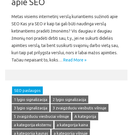
apie SEO
Metas visiems internetinį verslą kuriantiems sužinoti apie
SEO Kas yra SEO ir kaip tai gali būti naudinga verslą
ketinantiems pradėti žmonėms? Vis daugiau ir daugiau
žmonių nori pradėti dirbti sau, t.y., jei ne sukurti didelės
apimties verslą, tai bent susikurti svajonių darbo vietą sau,
kuri taip pat prilygsta verslui, nors ir labai mažos apimties.
Tačiau nepaisant to, koks…
Read More »
SEO paslaugos
1 lygio signalizacija
2 lygio signalizacija
3 lygio signalizacija
3 zvaigzduciu viesbutis vilniuje
5 zvaigzduciu viesbuciai vilniuje
A kategorija
a kategorija eksternu
a kategorija kaina
a kategorija kaunas
a kategorija vilniuje