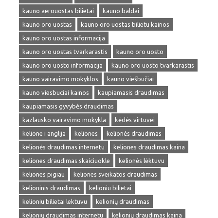
kauno aerouostas bilietai
kauno baldai
kauno oro uostas
kauno oro uostas bilietu kainos
kauno oro uostas informacija
kauno oro uostas tvarkarastis
kauno oro uosto
kauno oro uosto informacija
kauno oro uosto tvarkarastis
kauno vairavimo mokyklos
kauno viešbučiai
kauno viesbuciai kainos
kaupiamasis draudimas
kaupiamasis gyvybės draudimas
kazlausko vairavimo mokykla
kėdės virtuvei
kelione i anglija
keliones
kelionės draudimas
kelionės draudimas internetu
keliones draudimas kaina
keliones draudimas skaiciuokle
kelionės lėktuvu
keliones pigiau
keliones sveikatos draudimas
kelioninis draudimas
kelioniu bilietai
kelioniu bilietai lektuvu
kelionių draudimas
kelionių draudimas internetu
kelionių draudimas kaina