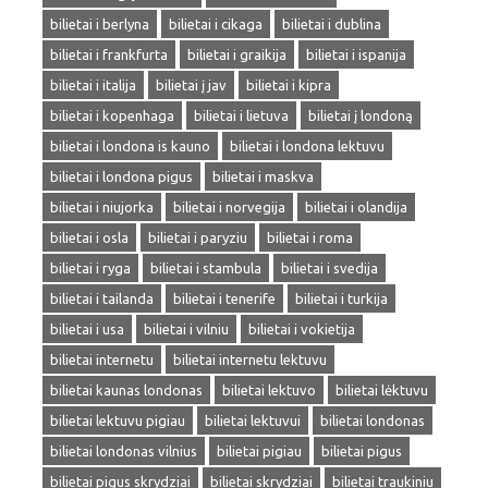
bilietai i berlyna
bilietai i cikaga
bilietai i dublina
bilietai i frankfurta
bilietai i graikija
bilietai i ispanija
bilietai i italija
bilietai į jav
bilietai i kipra
bilietai i kopenhaga
bilietai i lietuva
bilietai į londoną
bilietai i londona is kauno
bilietai i londona lektuvu
bilietai i londona pigus
bilietai i maskva
bilietai i niujorka
bilietai i norvegija
bilietai i olandija
bilietai i osla
bilietai i paryziu
bilietai i roma
bilietai i ryga
bilietai i stambula
bilietai i svedija
bilietai i tailanda
bilietai i tenerife
bilietai i turkija
bilietai i usa
bilietai i vilniu
bilietai i vokietija
bilietai internetu
bilietai internetu lektuvu
bilietai kaunas londonas
bilietai lektuvo
bilietai lėktuvu
bilietai lektuvu pigiau
bilietai lektuvui
bilietai londonas
bilietai londonas vilnius
bilietai pigiau
bilietai pigus
bilietai pigus skrydziai
bilietai skrydziai
bilietai traukiniu