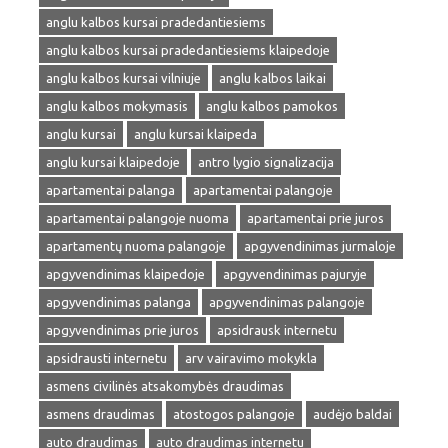
anglu kalbos kursai pradedantiesiems
anglu kalbos kursai pradedantiesiems klaipedoje
anglu kalbos kursai vilniuje
anglu kalbos laikai
anglu kalbos mokymasis
anglu kalbos pamokos
anglu kursai
anglu kursai klaipeda
anglu kursai klaipedoje
antro lygio signalizacija
apartamentai palanga
apartamentai palangoje
apartamentai palangoje nuoma
apartamentai prie juros
apartamentų nuoma palangoje
apgyvendinimas jurmaloje
apgyvendinimas klaipedoje
apgyvendinimas pajuryje
apgyvendinimas palanga
apgyvendinimas palangoje
apgyvendinimas prie juros
apsidrausk internetu
apsidrausti internetu
arv vairavimo mokykla
asmens civilinės atsakomybės draudimas
asmens draudimas
atostogos palangoje
audėjo baldai
auto draudimas
auto draudimas internetu