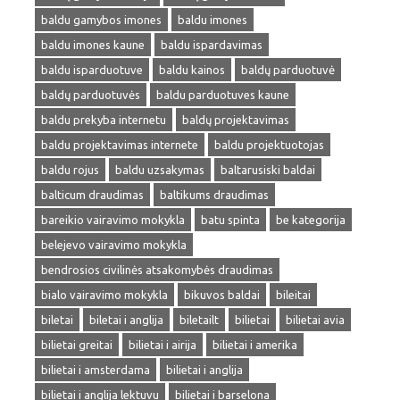
baldu gamybos imones
baldu imones
baldu imones kaune
baldu ispardavimas
baldu isparduotuve
baldu kainos
baldų parduotuvė
baldų parduotuvės
baldu parduotuves kaune
baldu prekyba internetu
baldų projektavimas
baldu projektavimas internete
baldu projektuotojas
baldu rojus
baldu uzsakymas
baltarusiski baldai
balticum draudimas
baltikums draudimas
bareikio vairavimo mokykla
batu spinta
be kategorija
belejevo vairavimo mokykla
bendrosios civilinės atsakomybės draudimas
bialo vairavimo mokykla
bikuvos baldai
bileitai
biletai
biletai i anglija
biletailt
bilietai
bilietai avia
bilietai greitai
bilietai i airija
bilietai i amerika
bilietai i amsterdama
bilietai i anglija
bilietai i anglija lektuvu
bilietai i barselona