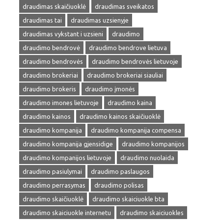
draudimas skaičiuoklė
draudimas sveikatos
draudimas tai
draudimas uzsienyje
draudimas vykstant i uzsieni
draudimo
draudimo bendrovė
draudimo bendrove lietuva
draudimo bendrovės
draudimo bendrovės lietuvoje
draudimo brokeriai
draudimo brokeriai siauliai
draudimo brokeris
draudimo įmonės
draudimo imones lietuvoje
draudimo kaina
draudimo kainos
draudimo kainos skaičiuoklė
draudimo kompanija
draudimo kompanija compensa
draudimo kompanija gjensidige
draudimo kompanijos
draudimo kompanijos lietuvoje
draudimo nuolaida
draudimo pasiulymai
draudimo paslaugos
draudimo perrasymas
draudimo polisas
draudimo skaičiuoklė
draudimo skaiciuokle bta
draudimo skaiciuokle internetu
draudimo skaiciuokles