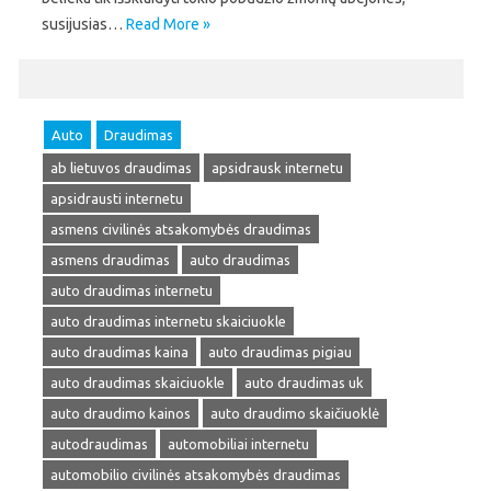
susijusias…
Read More »
Auto
Draudimas
ab lietuvos draudimas
apsidrausk internetu
apsidrausti internetu
asmens civilinės atsakomybės draudimas
asmens draudimas
auto draudimas
auto draudimas internetu
auto draudimas internetu skaiciuokle
auto draudimas kaina
auto draudimas pigiau
auto draudimas skaiciuokle
auto draudimas uk
auto draudimo kainos
auto draudimo skaičiuoklė
autodraudimas
automobiliai internetu
automobilio civilinės atsakomybės draudimas