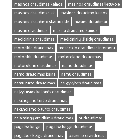
masinos draudimas kainos
masinos draudimas lietuvoje
masinos draudimas uk
masinos draudimo kainos
masinos draudimo skaiciuokle
masinu draudimai
masinu draudimas
masinu draudimo kainos
medicininis draudimas
medicininių išlaidų draudimas
motociklo draudimas
motociklo draudimas internetu
motociklu draudimas
motorolerio draudimas
motoroleriu draudimas
namo draudimas
namo draudimas kaina
namu draudimas
namu turto draudimas
ne gyvybės draudimas
neįvykusios kelionės draudimas
nekilnojamo turto draudimas
nekilnojamojo turto draudimas
nelaimingų atsitikimų draudimas
nt draudimas
pagalba kelyje
pagalba kelyje draudimas
pagalbos kelyje draudimas
pasienio draudimas