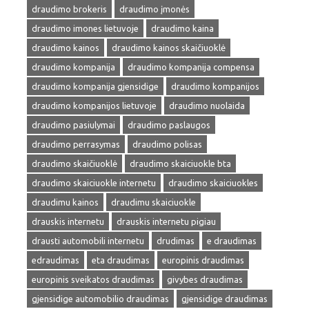
draudimo brokeris
draudimo įmonės
draudimo imones lietuvoje
draudimo kaina
draudimo kainos
draudimo kainos skaičiuoklė
draudimo kompanija
draudimo kompanija compensa
draudimo kompanija gjensidige
draudimo kompanijos
draudimo kompanijos lietuvoje
draudimo nuolaida
draudimo pasiulymai
draudimo paslaugos
draudimo perrasymas
draudimo polisas
draudimo skaičiuoklė
draudimo skaiciuokle bta
draudimo skaiciuokle internetu
draudimo skaiciuokles
draudimu kainos
draudimu skaiciuokle
drauskis internetu
drauskis internetu pigiau
drausti automobili internetu
drudimas
e draudimas
edraudimas
eta draudimas
europinis draudimas
europinis sveikatos draudimas
givybes draudimas
gjensidige automobilio draudimas
gjensidige draudimas