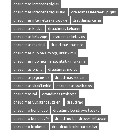
draudimas internetu pigiau
draudimas internetu pigiausias
draudimas internetu pigus
draudimas internetu skaiciuokle
draudimas kaina
draudimas kasko
draudimas kelionei
draudimas lietuvoje
draudimas lietuvos
draudimas masinai
draudimas masinos
draudimas nuo nelaimingų atsitikimų
draudimas nuo nelaimingų atsitikimų kaina
draudimas online
draudimas pigiau
draudimas pigiausias
draudimas seesam
draudimas skaičiuoklė
draudimas sveikatos
draudimas tai
draudimas uzsienyje
draudimas vykstant i uzsieni
draudimo
draudimo bendrovė
draudimo bendrove lietuva
draudimo bendrovės
draudimo bendrovės lietuvoje
draudimo brokeriai
draudimo brokeriai siauliai