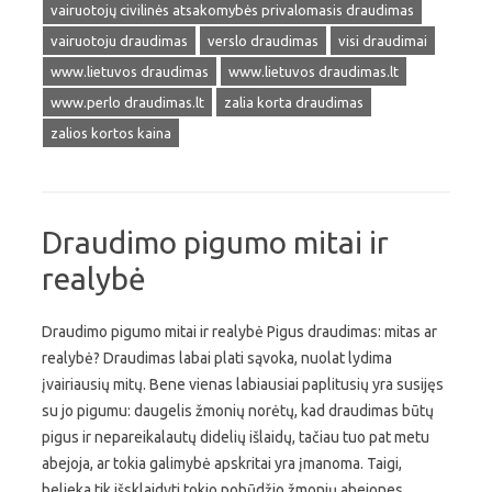
vairuotojų civilinės atsakomybės privalomasis draudimas
vairuotoju draudimas
verslo draudimas
visi draudimai
www.lietuvos draudimas
www.lietuvos draudimas.lt
www.perlo draudimas.lt
zalia korta draudimas
zalios kortos kaina
Draudimo pigumo mitai ir
realybė
Draudimo pigumo mitai ir realybė Pigus draudimas: mitas ar
realybė? Draudimas labai plati sąvoka, nuolat lydima
įvairiausių mitų. Bene vienas labiausiai paplitusių yra susijęs
su jo pigumu: daugelis žmonių norėtų, kad draudimas būtų
pigus ir nepareikalautų didelių išlaidų, tačiau tuo pat metu
abejoja, ar tokia galimybė apskritai yra įmanoma. Taigi,
belieka tik išsklaidyti tokio pobūdžio žmonių abejones,