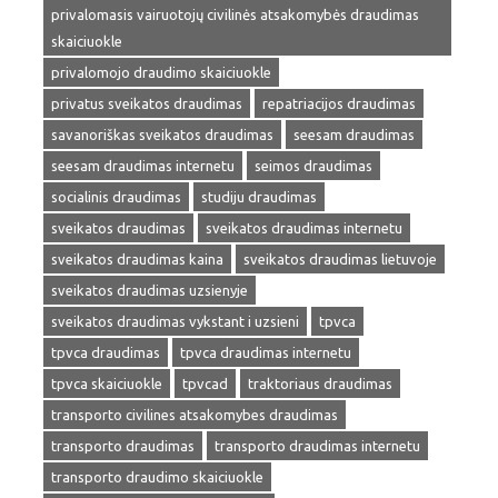
privalomasis vairuotojų civilinės atsakomybės draudimas
skaiciuokle
privalomojo draudimo skaiciuokle
privatus sveikatos draudimas
repatriacijos draudimas
savanoriškas sveikatos draudimas
seesam draudimas
seesam draudimas internetu
seimos draudimas
socialinis draudimas
studiju draudimas
sveikatos draudimas
sveikatos draudimas internetu
sveikatos draudimas kaina
sveikatos draudimas lietuvoje
sveikatos draudimas uzsienyje
sveikatos draudimas vykstant i uzsieni
tpvca
tpvca draudimas
tpvca draudimas internetu
tpvca skaiciuokle
tpvcad
traktoriaus draudimas
transporto civilines atsakomybes draudimas
transporto draudimas
transporto draudimas internetu
transporto draudimo skaiciuokle