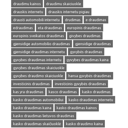
draudimu kainos
draudimu skaiciuokle
drauskis internetu
drauskis internetu pigiau
drausti automobili internetu
drudimas
e draudimas
edraudimas
eta draudimas
europinis draudimas
europinis sveikatos draudimas
givybes draudimas
gjensidige automobilio draudimas
gjensidige draudimas
gjensidige draudimas internetu
gyvybės draudimas
gyvybes draudimas internetu
gyvybes draudimas kaina
gyvybes draudimas skaiciuokle
gyvybes draudimo skaiciuokle
hansa gyvybės draudimas
investicinis draudimas
investicinis gyvybės draudimas
kas yra draudimas
kasco draudimas
kasko draudimas
kasko draudimas automobiliui
kasko draudimas internetu
kasko draudimas kaina
kasko draudimas kainos
kasko draudimas lietuvos draudimas
kasko draudimas skaičiuoklė
kasko draudimo kaina