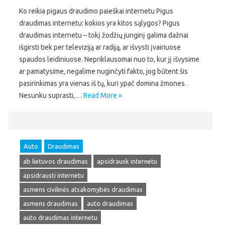
Ko reikia pigaus draudimo paieškai internetu Pigus
draudimas internetu: kokios yra kitos sąlygos? Pigus
draudimas internetu – tokį žodžių junginį galima dažnai
išgirsti tiek per televiziją ar radiją, ar išvysti įvairiuose
spaudos leidiniuose. Nepriklausomai nuo to, kur jį išvysime
ar pamatysime, negalime nuginčyti fakto, jog būtent šis
pasirinkimas yra vienas iš tų, kuri ypač domina žmones.
Nesunku suprasti,…
Read More »
Auto
Draudimas
ab lietuvos draudimas
apsidrausk internetu
apsidrausti internetu
asmens civilinės atsakomybės draudimas
asmens draudimas
auto draudimas
auto draudimas internetu