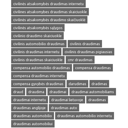
civilinės atsakomybės draudimas internetu
civilines atsakomybes draudimas skaiciuokle
civilinės atsakomybės draudimo skaičiuoklė
civilinės atsakomybės sąlygos
civilinio draudimo skaiciuokle
civilinis automobilio draudimas
civilinis draudimas
civilinis draudimas internetu
civilinis draudimas pigiausias
civilinis draudimas skaiciuokle
cmr draudimas
compensa automobilio draudimas
compensa draudimas
compensa draudimas internetu
compensa gyvybės draudimas
darudimas
dradimas
draud
draudima
draudimai
draudimai automobiliams
draudimai internetu
draudimai lietuvoje
draudimas
draudimas anglijoje
draudimas auto
draudimas automobilio
draudimas automobilio internetu
draudimas automobiliui