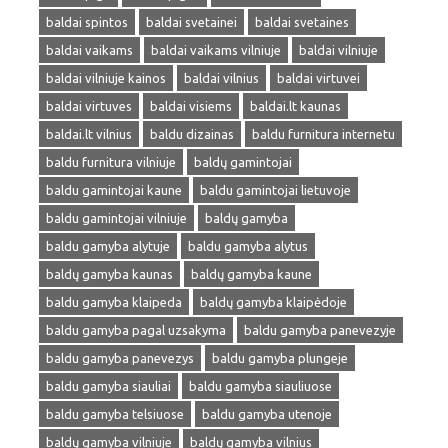
baldai spintos
baldai svetainei
baldai svetaines
baldai vaikams
baldai vaikams vilniuje
baldai vilniuje
baldai vilniuje kainos
baldai vilnius
baldai virtuvei
baldai virtuves
baldai visiems
baldai.lt kaunas
baldai.lt vilnius
baldu dizainas
baldu furnitura internetu
baldu furnitura vilniuje
baldų gamintojai
baldu gamintojai kaune
baldu gamintojai lietuvoje
baldu gamintojai vilniuje
baldų gamyba
baldu gamyba alytuje
baldu gamyba alytus
baldų gamyba kaunas
baldų gamyba kaune
baldu gamyba klaipeda
baldų gamyba klaipėdoje
baldu gamyba pagal uzsakyma
baldu gamyba panevezyje
baldu gamyba panevezys
baldu gamyba plungeje
baldu gamyba siauliai
baldu gamyba siauliuose
baldu gamyba telsiuose
baldu gamyba utenoje
baldų gamyba vilniuje
baldų gamyba vilnius