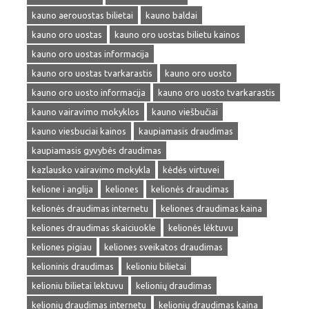
kauno aerouostas bilietai
kauno baldai
kauno oro uostas
kauno oro uostas bilietu kainos
kauno oro uostas informacija
kauno oro uostas tvarkarastis
kauno oro uosto
kauno oro uosto informacija
kauno oro uosto tvarkarastis
kauno vairavimo mokyklos
kauno viešbučiai
kauno viesbuciai kainos
kaupiamasis draudimas
kaupiamasis gyvybės draudimas
kazlausko vairavimo mokykla
kėdės virtuvei
kelione i anglija
keliones
kelionės draudimas
kelionės draudimas internetu
keliones draudimas kaina
keliones draudimas skaiciuokle
kelionės lėktuvu
keliones pigiau
keliones sveikatos draudimas
kelioninis draudimas
kelioniu bilietai
kelioniu bilietai lektuvu
kelionių draudimas
kelionių draudimas internetu
kelionių draudimas kaina