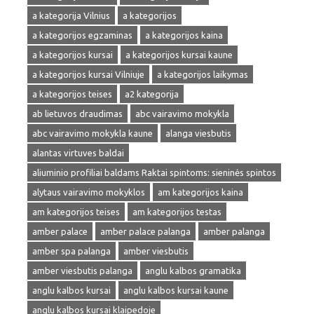
a kategorija Vilnius
a kategorijos
a kategorijos egzaminas
a kategorijos kaina
a kategorijos kursai
a kategorijos kursai kaune
a kategorijos kursai Vilniuje
a kategorijos laikymas
a kategorijos teises
a2 kategorija
ab lietuvos draudimas
abc vairavimo mokykla
abc vairavimo mokykla kaune
alanga viesbutis
alantas virtuves baldai
aliuminio profiliai baldams Raktai spintoms: sieninės spintos
alytaus vairavimo mokyklos
am kategorijos kaina
am kategorijos teises
am kategorijos testas
amber palace
amber palace palanga
amber palanga
amber spa palanga
amber viesbutis
amber viesbutis palanga
anglu kalbos gramatika
anglu kalbos kursai
anglu kalbos kursai kaune
anglu kalbos kursai klaipedoje