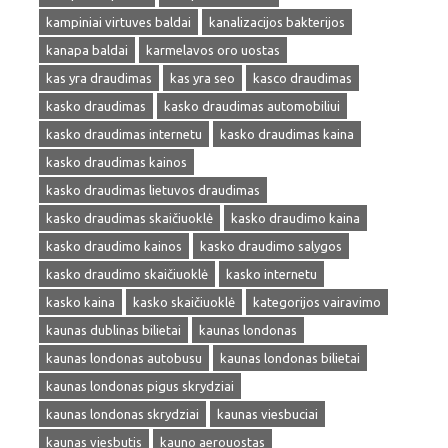
kampiniai virtuves baldai
kanalizacijos bakterijos
kanapa baldai
karmelavos oro uostas
kas yra draudimas
kas yra seo
kasco draudimas
kasko draudimas
kasko draudimas automobiliui
kasko draudimas internetu
kasko draudimas kaina
kasko draudimas kainos
kasko draudimas lietuvos draudimas
kasko draudimas skaičiuoklė
kasko draudimo kaina
kasko draudimo kainos
kasko draudimo salygos
kasko draudimo skaičiuoklė
kasko internetu
kasko kaina
kasko skaičiuoklė
kategorijos vairavimo
kaunas dublinas bilietai
kaunas londonas
kaunas londonas autobusu
kaunas londonas bilietai
kaunas londonas pigus skrydziai
kaunas londonas skrydziai
kaunas viesbuciai
kaunas viesbutis
kauno aerouostas