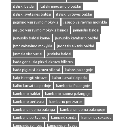
italiski baldai
italiski miegamojo baldai
italiski svetaines baldai
italiski virtuves baldai
jagmino vairavimo mokykla
jasučio vairavimo mokykla
jasucio vairavimo mokykla kainos
jaunuolio baldai
jaunuolio baldai kaune
jaunuolio kambario baldai
jtmc vairavimo mokykla
juodasis alksnis baldai
jurmala viesbuciai
justluka baldai
kada geriausia pirkti lektuvo bilietus
kada pigiausi lektuvu bilietai
kainos palangoje
kaip isirengti virtuve
kalbu kursai klaipeda
kalbu kursai klaipedoje
kambariai Palangoje
kambario baldai
kambario nuoma palangoje
kambario pertvara
kambario pertvaros
kambariu nuoma palanga
kambariu nuoma palangoje
kambariu pertvaros
kampinė spinta
kampines sekcijos
kampinės spintos
kampines virtuves