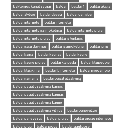
bakterijos kanalizacijai
baldai
baldai 1
baldai akcija
baldai alytuje
baldai deveti
baldai gamyba
baldai internete
baldai internetu
baldai internetu issimoketinai
baldai internetu pigiai
baldai internetu pigiau
baldai is lenkijos
baldai ispardavimas
baldai issimoketinai
baldai jums
baldai kaina
baldai kaunas
baldai kaune
baldai kaune pigiau
baldai klaipeda
baldai klaipedoje
baldai klasikiniai
baldai lt internetu
baldai miegamojo
baldai namams
baldai pagal užsakymą
baldai pagal uzsakyma kainos
baldai pagal uzsakyma kaunas
baldai pagal uzsakyma kaune
baldai pagal uzsakyma vilnius
baldai panevėžyje
baldai panevezys
baldai pigiau
baldai pigiau internetu
baldai pigu
baldai pigus
baldai siauliuose