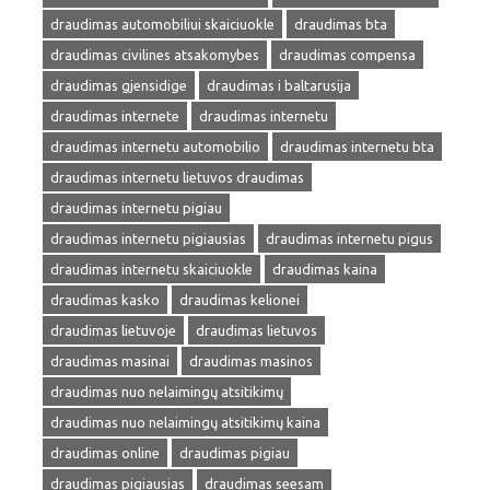
draudimas automobiliui skaiciuokle
draudimas bta
draudimas civilines atsakomybes
draudimas compensa
draudimas gjensidige
draudimas i baltarusija
draudimas internete
draudimas internetu
draudimas internetu automobilio
draudimas internetu bta
draudimas internetu lietuvos draudimas
draudimas internetu pigiau
draudimas internetu pigiausias
draudimas internetu pigus
draudimas internetu skaiciuokle
draudimas kaina
draudimas kasko
draudimas kelionei
draudimas lietuvoje
draudimas lietuvos
draudimas masinai
draudimas masinos
draudimas nuo nelaimingų atsitikimų
draudimas nuo nelaimingų atsitikimų kaina
draudimas online
draudimas pigiau
draudimas pigiausias
draudimas seesam