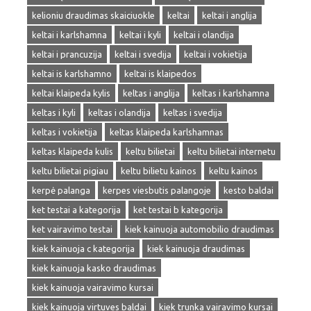
kelioniu draudimas skaiciuokle
keltai
keltai i anglija
keltai i karlshamna
keltai i kyli
keltai i olandija
keltai i prancuzija
keltai i svedija
keltai i vokietija
keltai is karlshamno
keltai is klaipedos
keltai klaipeda kylis
keltas i anglija
keltas i karlshamna
keltas i kyli
keltas i olandija
keltas i svedija
keltas i vokietija
keltas klaipeda karlshamnas
keltas klaipeda kulis
keltu bilietai
keltu bilietai internetu
keltu bilietai pigiau
keltu bilietu kainos
keltu kainos
kerpė palanga
kerpes viesbutis palangoje
kesto baldai
ket testai a kategorija
ket testai b kategorija
ket vairavimo testai
kiek kainuoja automobilio draudimas
kiek kainuoja c kategorija
kiek kainuoja draudimas
kiek kainuoja kasko draudimas
kiek kainuoja vairavimo kursai
kiek kainuoja virtuves baldai
kiek trunka vairavimo kursai