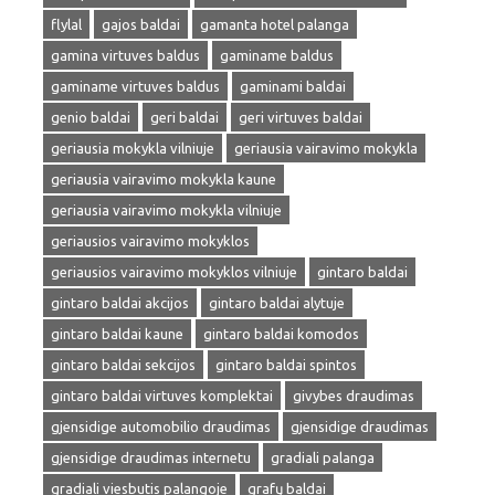
flylal
gajos baldai
gamanta hotel palanga
gamina virtuves baldus
gaminame baldus
gaminame virtuves baldus
gaminami baldai
genio baldai
geri baldai
geri virtuves baldai
geriausia mokykla vilniuje
geriausia vairavimo mokykla
geriausia vairavimo mokykla kaune
geriausia vairavimo mokykla vilniuje
geriausios vairavimo mokyklos
geriausios vairavimo mokyklos vilniuje
gintaro baldai
gintaro baldai akcijos
gintaro baldai alytuje
gintaro baldai kaune
gintaro baldai komodos
gintaro baldai sekcijos
gintaro baldai spintos
gintaro baldai virtuves komplektai
givybes draudimas
gjensidige automobilio draudimas
gjensidige draudimas
gjensidige draudimas internetu
gradiali palanga
gradiali viesbutis palangoje
grafų baldai