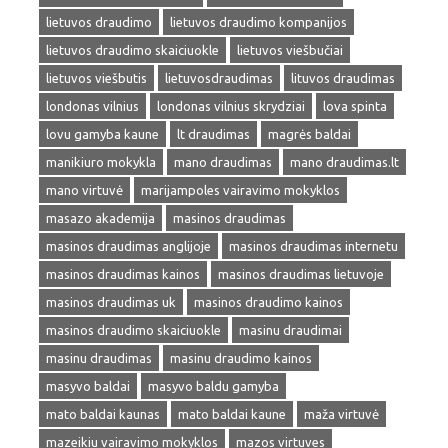
lietuvos draudimo
lietuvos draudimo kompanijos
lietuvos draudimo skaiciuokle
lietuvos viešbučiai
lietuvos viešbutis
lietuvosdraudimas
lituvos draudimas
londonas vilnius
londonas vilnius skrydziai
lova spinta
lovu gamyba kaune
lt draudimas
magrės baldai
manikiuro mokykla
mano draudimas
mano draudimas.lt
mano virtuvė
marijampoles vairavimo mokyklos
masazo akademija
masinos draudimas
masinos draudimas anglijoje
masinos draudimas internetu
masinos draudimas kainos
masinos draudimas lietuvoje
masinos draudimas uk
masinos draudimo kainos
masinos draudimo skaiciuokle
masinu draudimai
masinu draudimas
masinu draudimo kainos
masyvo baldai
masyvo baldu gamyba
mato baldai kaunas
mato baldai kaune
maža virtuvė
mazeikiu vairavimo mokyklos
mazos virtuves