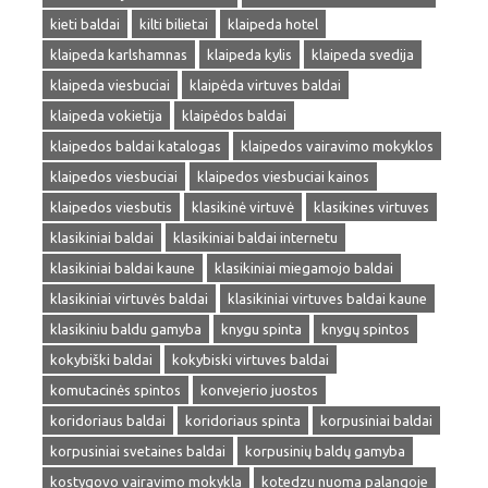
kieti baldai
kilti bilietai
klaipeda hotel
klaipeda karlshamnas
klaipeda kylis
klaipeda svedija
klaipeda viesbuciai
klaipėda virtuves baldai
klaipeda vokietija
klaipėdos baldai
klaipedos baldai katalogas
klaipedos vairavimo mokyklos
klaipedos viesbuciai
klaipedos viesbuciai kainos
klaipedos viesbutis
klasikinė virtuvė
klasikines virtuves
klasikiniai baldai
klasikiniai baldai internetu
klasikiniai baldai kaune
klasikiniai miegamojo baldai
klasikiniai virtuvės baldai
klasikiniai virtuves baldai kaune
klasikiniu baldu gamyba
knygu spinta
knygų spintos
kokybiški baldai
kokybiski virtuves baldai
komutacinės spintos
konvejerio juostos
koridoriaus baldai
koridoriaus spinta
korpusiniai baldai
korpusiniai svetaines baldai
korpusinių baldų gamyba
kostygovo vairavimo mokykla
kotedzu nuoma palangoje