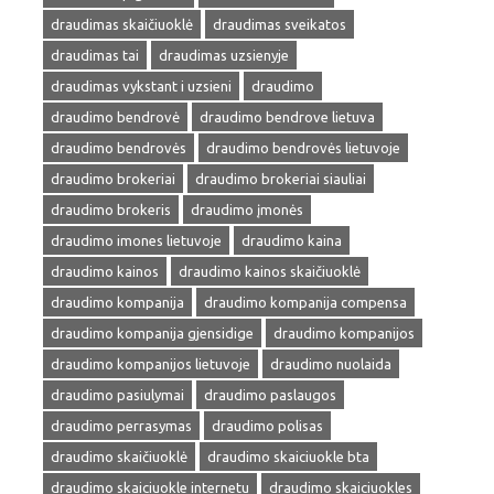
draudimas skaičiuoklė
draudimas sveikatos
draudimas tai
draudimas uzsienyje
draudimas vykstant i uzsieni
draudimo
draudimo bendrovė
draudimo bendrove lietuva
draudimo bendrovės
draudimo bendrovės lietuvoje
draudimo brokeriai
draudimo brokeriai siauliai
draudimo brokeris
draudimo įmonės
draudimo imones lietuvoje
draudimo kaina
draudimo kainos
draudimo kainos skaičiuoklė
draudimo kompanija
draudimo kompanija compensa
draudimo kompanija gjensidige
draudimo kompanijos
draudimo kompanijos lietuvoje
draudimo nuolaida
draudimo pasiulymai
draudimo paslaugos
draudimo perrasymas
draudimo polisas
draudimo skaičiuoklė
draudimo skaiciuokle bta
draudimo skaiciuokle internetu
draudimo skaiciuokles