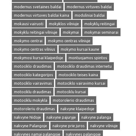
modernus svetaines baldai
modernus virtuves baldai
modernus virtuves baldai kaina
moduliniai baldai
mokausi vairuoti
mokyklos vilniuje
mokyklų reitingai
mokyklu reitingai vilniuje
mokymai
mokymai seminarai
mokymo centrai
mokymo centras vilniuje
mokymo centras vilnius
mokymo kursai kaune
mokymosi kursai klaipedoje
montuojamos spintos
motociklo draudimas
motociklo draudimas internetu
motociklo kategorijos
motociklo teises kaina
motociklo vairavimas
motociklo vairavimo kursai
motociklu draudimas
motociklu kursai
motociklu mokykla
motorolerio draudimas
motoroleriu draudimas
nakvyne klaipedoje
nakvyne Nidoje
nakvyne pajuryje
nakvyne palanga
nakvyne Palangoje
nakvyne prie juros
nakvyne vilniuje
nakvynes namai palangoje
nakvynes palangoje