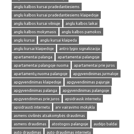
anglu kalbos kursai pradedantiesiems
anglu kalbos kursai pradedantiesiems klaipedoje
anglu kalbos kursai vilniuje
anglu kalbos laikai
anglu kalbos mokymasis
anglu kalbos pamokos
anglu kursai
anglu kursai klaipeda
anglu kursai klaipedoje
antro lygio signalizacija
apartamentai palanga
apartamentai palangoje
apartamentai palangoje nuoma
apartamentai prie juros
apartamentų nuoma palangoje
apgyvendinimas jurmaloje
apgyvendinimas klaipedoje
apgyvendinimas pajuryje
apgyvendinimas palanga
apgyvendinimas palangoje
apgyvendinimas prie juros
apsidrausk internetu
apsidrausti internetu
arv vairavimo mokykla
asmens civilinės atsakomybės draudimas
asmens draudimas
atostogos palangoje
audėjo baldai
auto draudimas
auto draudimas internetu