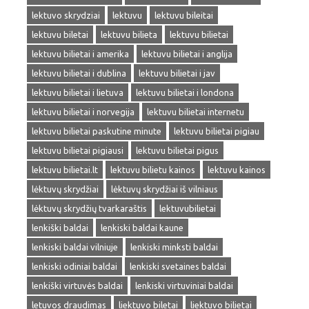
lektuvo skrydziai
lektuvu
lektuvu bileitai
lektuvu biletai
lektuvu bilieta
lektuvu bilietai
lektuvu bilietai i amerika
lektuvu bilietai i anglija
lektuvu bilietai i dublina
lektuvu bilietai i jav
lektuvu bilietai i lietuva
lektuvu bilietai i londona
lektuvu bilietai i norvegija
lektuvu bilietai internetu
lektuvu bilietai paskutine minute
lektuvu bilietai pigiau
lektuvu bilietai pigiausi
lektuvu bilietai pigus
lektuvu bilietai.lt
lektuvu bilietu kainos
lektuvu kainos
lėktuvų skrydžiai
lėktuvų skrydžiai iš vilniaus
lėktuvų skrydžių tvarkaraštis
lektuvubilietai
lenkiški baldai
lenkiski baldai kaune
lenkiski baldai vilniuje
lenkiski minksti baldai
lenkiski odiniai baldai
lenkiski svetaines baldai
lenkiški virtuvės baldai
lenkiski virtuviniai baldai
letuvos draudimas
liektuvo biletai
liektuvo bilietai