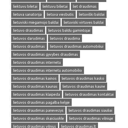
liektuvu biletai
liektuvu bilietai
liet draudimas
lietuva sanatorija
lietuva viesbutis
lietuviški baldai
lietuviski miegamojo baldai
lietuviski virtuves baldai
lietuvo draudimas
lietuvos baldu gamintojai
lietuvos darudimas
lietuvos draudima
lietuvos draudimas
lietuvos draudimas automobiliui
lietuvos draudimas gyvybes draudimas
lietuvos draudimas internetu
lietuvos draudimas internetu automobilio
lietuvos draudimas kainos
lietuvos draudimas kasko
lietuvos draudimas kaunas
lietuvos draudimas kaune
lietuvos draudimas klaipeda
lietuvos draudimas kontaktai
lietuvos draudimas pagalba kelyje
lietuvos draudimas panevezys
lietuvos draudimas siauliai
lietuvos draudimas skaiciuokle
lietuvos draudimas vilniuje
lietuvos draudimas vilnius
lietuvos draudimas.lt