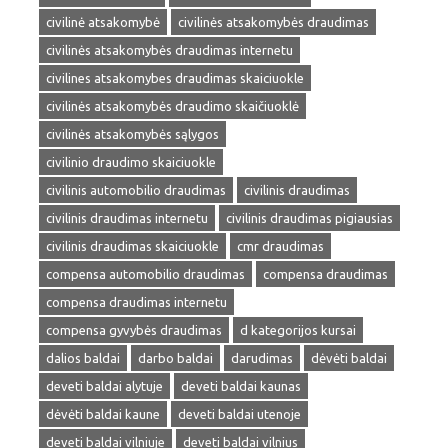
civilinė atsakomybė
civilinės atsakomybės draudimas
civilinės atsakomybės draudimas internetu
civilines atsakomybes draudimas skaiciuokle
civilinės atsakomybės draudimo skaičiuoklė
civilinės atsakomybės sąlygos
civilinio draudimo skaiciuokle
civilinis automobilio draudimas
civilinis draudimas
civilinis draudimas internetu
civilinis draudimas pigiausias
civilinis draudimas skaiciuokle
cmr draudimas
compensa automobilio draudimas
compensa draudimas
compensa draudimas internetu
compensa gyvybės draudimas
d kategorijos kursai
dalios baldai
darbo baldai
darudimas
dėvėti baldai
deveti baldai alytuje
deveti baldai kaunas
dėvėti baldai kaune
deveti baldai utenoje
deveti baldai vilniuje
deveti baldai vilnius