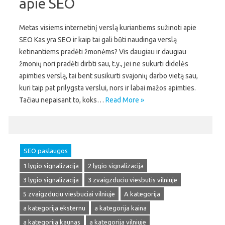
apie SEO
Metas visiems internetinį verslą kuriantiems sužinoti apie
SEO Kas yra SEO ir kaip tai gali būti naudinga verslą
ketinantiems pradėti žmonėms? Vis daugiau ir daugiau
žmonių nori pradėti dirbti sau, t.y., jei ne sukurti didelės
apimties verslą, tai bent susikurti svajonių darbo vietą sau,
kuri taip pat prilygsta verslui, nors ir labai mažos apimties.
Tačiau nepaisant to, koks…
Read More »
SEO paslaugos
1 lygio signalizacija
2 lygio signalizacija
3 lygio signalizacija
3 zvaigzduciu viesbutis vilniuje
5 zvaigzduciu viesbuciai vilniuje
A kategorija
a kategorija eksternu
a kategorija kaina
a kategorija kaunas
a kategorija vilniuje