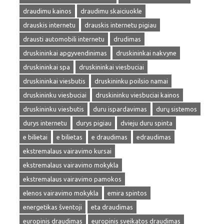
draudimu kainos
draudimu skaiciuokle
drauskis internetu
drauskis internetu pigiau
drausti automobili internetu
drudimas
druskininkai apgyvendinimas
druskininkai nakvyne
druskininkai spa
druskininkai viesbuciai
druskininkai viesbutis
druskininku poilsio namai
druskininku viesbuciai
druskininku viesbuciai kainos
druskininku viesbutis
duru ispardavimas
durų sistemos
durys internetu
durys pigiau
dvieju duru spinta
e bilietai
e bilietas
e draudimas
edraudimas
ekstremalaus vairavimo kursai
ekstremalaus vairavimo mokykla
ekstremalaus vairavimo pamokos
elenos vairavimo mokykla
emira spintos
energetikas šventoji
eta draudimas
europinis draudimas
europinis sveikatos draudimas