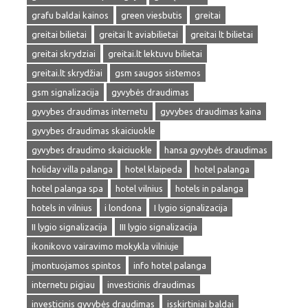
grafu baldai kainos
green viesbutis
greitai
greitai bilietai
greitai lt aviabilietai
greitai lt bilietai
greitai skrydziai
greitai.lt lektuvu bilietai
greitai.lt skrydžiai
gsm saugos sistemos
gsm signalizacija
gyvybės draudimas
gyvybes draudimas internetu
gyvybes draudimas kaina
gyvybes draudimas skaiciuokle
gyvybes draudimo skaiciuokle
hansa gyvybės draudimas
holiday villa palanga
hotel klaipeda
hotel palanga
hotel palanga spa
hotel vilnius
hotels in palanga
hotels in vilnius
i londona
I lygio signalizacija
II lygio signalizacija
III lygio signalizacija
ikonikovo vairavimo mokykla vilniuje
įmontuojamos spintos
info hotel palanga
internetu pigiau
investicinis draudimas
investicinis gyvybės draudimas
isskirtiniai baldai