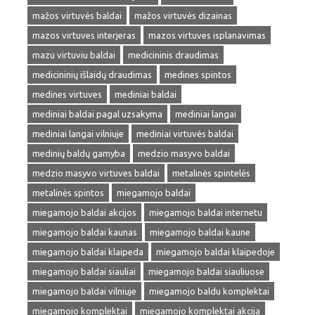
mažos virtuvės baldai
mažos virtuvės dizainas
mazos virtuves interjeras
mazos virtuves isplanavimas
mazu virtuviu baldai
medicininis draudimas
medicininių išlaidų draudimas
medines spintos
medines virtuves
mediniai baldai
mediniai baldai pagal uzsakyma
mediniai langai
mediniai langai vilniuje
mediniai virtuvės baldai
medinių baldų gamyba
medzio masyvo baldai
medzio masyvo virtuves baldai
metalinės spintelės
metalinės spintos
miegamojo baldai
miegamojo baldai akcijos
miegamojo baldai internetu
miegamojo baldai kaunas
miegamojo baldai kaune
miegamojo baldai klaipeda
miegamojo baldai klaipedoje
miegamojo baldai siauliai
miegamojo baldai siauliuose
miegamojo baldai vilniuje
miegamojo baldu komplektai
miegamojo komplektai
miegamojo komplektai akcija