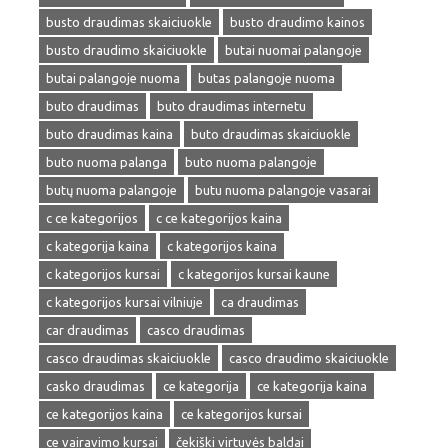
busto draudimas skaiciuokle
busto draudimo kainos
busto draudimo skaiciuokle
butai nuomai palangoje
butai palangoje nuoma
butas palangoje nuoma
buto draudimas
buto draudimas internetu
buto draudimas kaina
buto draudimas skaiciuokle
buto nuoma palanga
buto nuoma palangoje
butų nuoma palangoje
butu nuoma palangoje vasarai
c ce kategorijos
c ce kategorijos kaina
c kategorija kaina
c kategorijos kaina
c kategorijos kursai
c kategorijos kursai kaune
c kategorijos kursai vilniuje
ca draudimas
car draudimas
casco draudimas
casco draudimas skaiciuokle
casco draudimo skaiciuokle
casko draudimas
ce kategorija
ce kategorija kaina
ce kategorijos kaina
ce kategorijos kursai
ce vairavimo kursai
čekiški virtuvės baldai