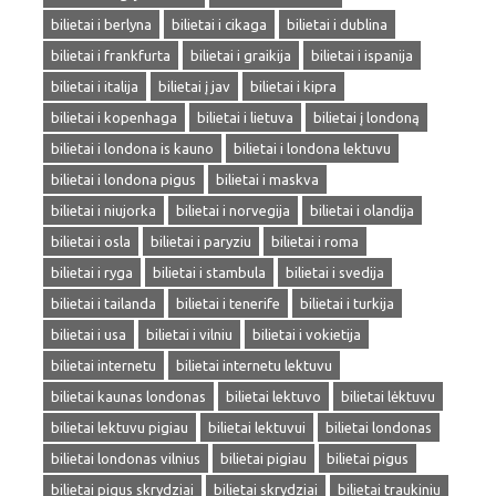
bilietai i berlyna
bilietai i cikaga
bilietai i dublina
bilietai i frankfurta
bilietai i graikija
bilietai i ispanija
bilietai i italija
bilietai į jav
bilietai i kipra
bilietai i kopenhaga
bilietai i lietuva
bilietai į londoną
bilietai i londona is kauno
bilietai i londona lektuvu
bilietai i londona pigus
bilietai i maskva
bilietai i niujorka
bilietai i norvegija
bilietai i olandija
bilietai i osla
bilietai i paryziu
bilietai i roma
bilietai i ryga
bilietai i stambula
bilietai i svedija
bilietai i tailanda
bilietai i tenerife
bilietai i turkija
bilietai i usa
bilietai i vilniu
bilietai i vokietija
bilietai internetu
bilietai internetu lektuvu
bilietai kaunas londonas
bilietai lektuvo
bilietai lėktuvu
bilietai lektuvu pigiau
bilietai lektuvui
bilietai londonas
bilietai londonas vilnius
bilietai pigiau
bilietai pigus
bilietai pigus skrydziai
bilietai skrydziai
bilietai traukiniu