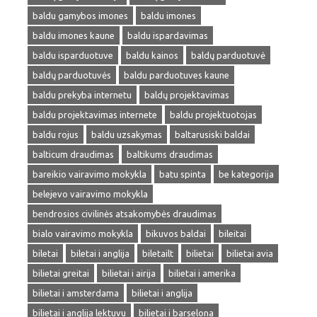
baldu gamybos imones
baldu imones
baldu imones kaune
baldu ispardavimas
baldu isparduotuve
baldu kainos
baldų parduotuvė
baldų parduotuvės
baldu parduotuves kaune
baldu prekyba internetu
baldų projektavimas
baldu projektavimas internete
baldu projektuotojas
baldu rojus
baldu uzsakymas
baltarusiski baldai
balticum draudimas
baltikums draudimas
bareikio vairavimo mokykla
batu spinta
be kategorija
belejevo vairavimo mokykla
bendrosios civilinės atsakomybės draudimas
bialo vairavimo mokykla
bikuvos baldai
bileitai
biletai
biletai i anglija
biletailt
bilietai
bilietai avia
bilietai greitai
bilietai i airija
bilietai i amerika
bilietai i amsterdama
bilietai i anglija
bilietai i anglija lektuvu
bilietai i barselona