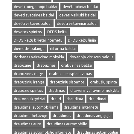
deveti miegamojo baldai
dėvėti odiniai baldai
deveti svetaines baldai
deveti vaikiski baldai
dėvėti virtuvės baldai
deveti virtuviniai baldai
devetos spintos
DFDS keltai
DFDS keltu bilietai internetu
DFDS keltu linija
diemedis palanga
diforma baldai
dorkanas vairavimo mokykla
dovanoja virtuves baldus
drabužinė
drabužinės
drabuzines baldai
drabuzines durys
drabuzines isplanavimas
drabuziniu iranga
drabuziniu sistemos
drabužių spinta
drabuziu spintos
dradimas
draiveris vairavimo mokykla
drakono skrydziai
draud
draudima
draudimai
draudimai automobiliams
draudimai internetu
draudimai lietuvoje
draudimas
draudimas anglijoje
draudimas auto
draudimas automobilio
draudimas automobilio internetu
draudimas automobiliui