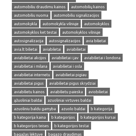
automobiliu draudimu kainos
automobilių kainos
automobiliu nuoma
automobiliu signalizacijos
automokykla
automokykla vilniuje
automokyklos
automokyklos ket testai
automokyklos vilniuje
autosignalizacija
autosignalizacijos
avia bilietai
avia.lt bilietai
aviabiletai
aviabilietai
aviabilietai akcijos
aviabilietai i jav
aviabilietai i londona
aviabilietai i milana
aviabilietai i osla
aviabilietai internetu
aviabilietai pigiau
aviabilietai pigus
aviabilietai pigus skrydziai
aviabilietu kainos
aviabilietu paieska
aviobilietai
ąžuoliniai baldai
azuoliniai virtuves baldai
azuoliniu baldu gamyba
azuolo baldai
b kategorija
b kategorija kaina
b kategorijos
b kategorijos kursai
b kategorijos teises
b kategorijos testai
bagažas lėktuve
bagazo draudimas