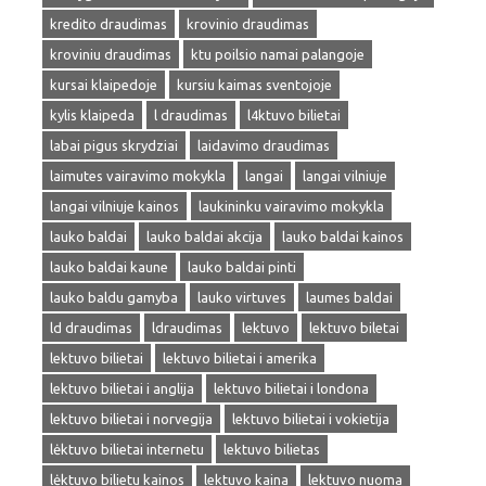
kredito draudimas
krovinio draudimas
kroviniu draudimas
ktu poilsio namai palangoje
kursai klaipedoje
kursiu kaimas sventojoje
kylis klaipeda
l draudimas
l4ktuvo bilietai
labai pigus skrydziai
laidavimo draudimas
laimutes vairavimo mokykla
langai
langai vilniuje
langai vilniuje kainos
laukininku vairavimo mokykla
lauko baldai
lauko baldai akcija
lauko baldai kainos
lauko baldai kaune
lauko baldai pinti
lauko baldu gamyba
lauko virtuves
laumes baldai
ld draudimas
ldraudimas
lektuvo
lektuvo biletai
lektuvo bilietai
lektuvo bilietai i amerika
lektuvo bilietai i anglija
lektuvo bilietai i londona
lektuvo bilietai i norvegija
lektuvo bilietai i vokietija
lėktuvo bilietai internetu
lektuvo bilietas
lėktuvo bilietu kainos
lektuvo kaina
lektuvo nuoma