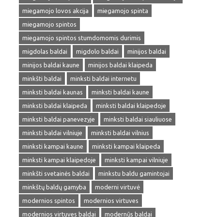
miegamojo lovos akcija
miegamojo spinta
miegamojo spintos
miegamojo spintos stumdomomis durimis
migdolas baldai
migdolo baldai
minijos baldai
minijos baldai kaune
minijos baldai klaipeda
minkšti baldai
minksti baldai internetu
minksti baldai kaunas
minksti baldai kaune
minksti baldai klaipeda
minksti baldai klaipedoje
minksti baldai panevezyje
minksti baldai siauliuose
minksti baldai vilniuje
minksti baldai vilnius
minksti kampai kaune
minksti kampai klaipeda
minksti kampai klaipedoje
minksti kampai vilniuje
minkšti svetainės baldai
minkstu baldu gamintojai
minkštų baldų gamyba
moderni virtuvė
modernios spintos
modernios virtuves
modernios virtuves baldai
modernūs baldai