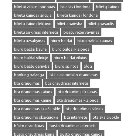
bilietai vilnius londonas
bilietas i londona
bilietų kainos
bilietu kainos i anglija
bilietu kainos i londona
bilietu kainos lektuvu
bilietu paieska
bilietų pasaulis
bilietu pirkimas internetu
bilietu rezervavimas
bilietu uzsakymas
biuro baldai
biuro baldai kaunas
biuro baldai kaune
biuro baldai klaipeda
biuro baldai vilniuje
biuro baldai vilnius
biuro baldu gamyba
biuro spintos
blog
booking palanga
bta automobilio draudimas
bta draudimas
bta draudimas internetu
bta draudimas kainos
bta draudimas kaunas
bta draudimas kaune
bta draudimas klaipeda
bta draudimas skaičiuoklė
bta draudimas vilnius
bta draudimo skaiciuokle
bta internetu
bta skaiciuokle
būsto draudimas
busto draudimas internetu
būsto draudimas kaina
busto draudimas kainos