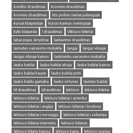
kredito draudimas
krovinio draudimas
kroviniu draudimas
ktu poilsio namai palangoje
kursai klaipedoje
kursiu kaimas sventojoje
kylis klaipeda
l draudimas
l4ktuvo bilietai
labai pigus skrydziai
laidavimo draudimas
laimutes vairavimo mokykla
langai
langai vilniuje
langai vilniuje kainos
laukininku vairavimo mokykla
lauko baldai
lauko baldai akcija
lauko baldai kainos
lauko baldai kaune
lauko baldai pinti
lauko baldu gamyba
lauko virtuves
laumes baldai
ld draudimas
ldraudimas
lektuvo
lektuvo biletai
lektuvo bilietai
lektuvo bilietai i amerika
lektuvo bilietai i anglija
lektuvo bilietai i londona
lektuvo bilietai i norvegija
lektuvo bilietai i vokietija
lėktuvo bilietai internetu
lektuvo bilietas
lėktuvo bilietu kainos
lektuvo kaina
lektuvo nuoma