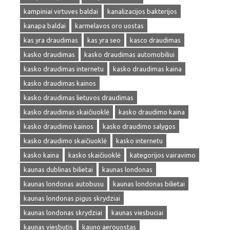
kampiniai virtuves baldai
kanalizacijos bakterijos
kanapa baldai
karmelavos oro uostas
kas yra draudimas
kas yra seo
kasco draudimas
kasko draudimas
kasko draudimas automobiliui
kasko draudimas internetu
kasko draudimas kaina
kasko draudimas kainos
kasko draudimas lietuvos draudimas
kasko draudimas skaičiuoklė
kasko draudimo kaina
kasko draudimo kainos
kasko draudimo salygos
kasko draudimo skaičiuoklė
kasko internetu
kasko kaina
kasko skaičiuoklė
kategorijos vairavimo
kaunas dublinas bilietai
kaunas londonas
kaunas londonas autobusu
kaunas londonas bilietai
kaunas londonas pigus skrydziai
kaunas londonas skrydziai
kaunas viesbuciai
kaunas viesbutis
kauno aerouostas