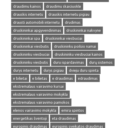
draudimu kainos
draudimu skaiciuokle
drauskis internetu
drauskis internetu pigiau
drausti automobili internetu
drudimas
druskininkai apgyvendinimas
druskininkai nakvyne
druskininkai spa
druskininkai viesbuciai
druskininkai viesbutis
druskininku poilsio namai
druskininku viesbuciai
druskininku viesbuciai kainos
druskininku viesbutis
duru ispardavimas
durų sistemos
durys internetu
durys pigiau
dvieju duru spinta
e bilietai
e bilietas
e draudimas
edraudimas
ekstremalaus vairavimo kursai
ekstremalaus vairavimo mokykla
ekstremalaus vairavimo pamokos
elenos vairavimo mokykla
emira spintos
energetikas šventoji
eta draudimas
europinis draudimas
europinis sveikatos draudimas