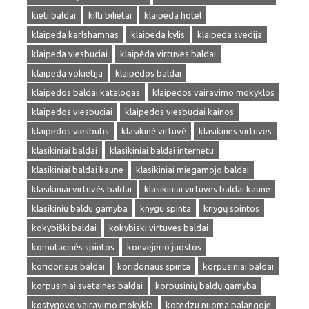
kieti baldai
kilti bilietai
klaipeda hotel
klaipeda karlshamnas
klaipeda kylis
klaipeda svedija
klaipeda viesbuciai
klaipėda virtuves baldai
klaipeda vokietija
klaipėdos baldai
klaipedos baldai katalogas
klaipedos vairavimo mokyklos
klaipedos viesbuciai
klaipedos viesbuciai kainos
klaipedos viesbutis
klasikinė virtuvė
klasikines virtuves
klasikiniai baldai
klasikiniai baldai internetu
klasikiniai baldai kaune
klasikiniai miegamojo baldai
klasikiniai virtuvės baldai
klasikiniai virtuves baldai kaune
klasikiniu baldu gamyba
knygu spinta
knygų spintos
kokybiški baldai
kokybiski virtuves baldai
komutacinės spintos
konvejerio juostos
koridoriaus baldai
koridoriaus spinta
korpusiniai baldai
korpusiniai svetaines baldai
korpusinių baldų gamyba
kostygovo vairavimo mokykla
kotedzu nuoma palangoje