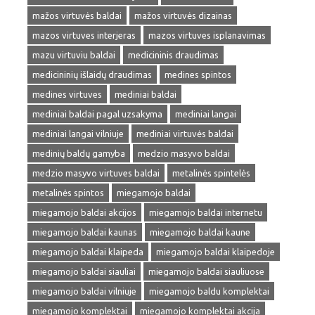
mažos virtuvės baldai
mažos virtuvės dizainas
mazos virtuves interjeras
mazos virtuves isplanavimas
mazu virtuviu baldai
medicininis draudimas
medicininių išlaidų draudimas
medines spintos
medines virtuves
mediniai baldai
mediniai baldai pagal uzsakyma
mediniai langai
mediniai langai vilniuje
mediniai virtuvės baldai
medinių baldų gamyba
medzio masyvo baldai
medzio masyvo virtuves baldai
metalinės spintelės
metalinės spintos
miegamojo baldai
miegamojo baldai akcijos
miegamojo baldai internetu
miegamojo baldai kaunas
miegamojo baldai kaune
miegamojo baldai klaipeda
miegamojo baldai klaipedoje
miegamojo baldai siauliai
miegamojo baldai siauliuose
miegamojo baldai vilniuje
miegamojo baldu komplektai
miegamojo komplektai
miegamojo komplektai akcija