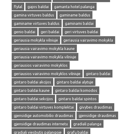
flylal
gajos baldai
gamanta hotel palanga
gamina virtuves baldus
gaminame baldus
gaminame virtuves baldus
gaminami baldai
genio baldai
geri baldai
geri virtuves baldai
geriausia mokykla vilniuje
geriausia vairavimo mokykla
geriausia vairavimo mokykla kaune
geriausia vairavimo mokykla vilniuje
geriausios vairavimo mokyklos
geriausios vairavimo mokyklos vilniuje
gintaro baldai
gintaro baldai akcijos
gintaro baldai alytuje
gintaro baldai kaune
gintaro baldai komodos
gintaro baldai sekcijos
gintaro baldai spintos
gintaro baldai virtuves komplektai
givybes draudimas
gjensidige automobilio draudimas
gjensidige draudimas
gjensidige draudimas internetu
gradiali palanga
gradiali viesbutis palangoje
grafų baldai