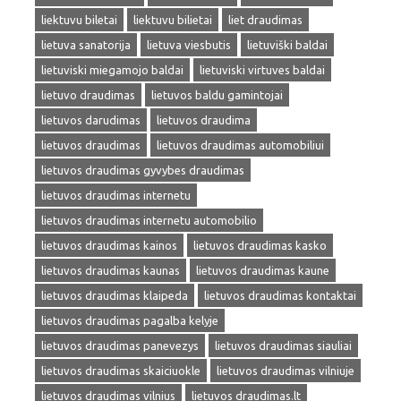
liektuvu biletai
liektuvu bilietai
liet draudimas
lietuva sanatorija
lietuva viesbutis
lietuviški baldai
lietuviski miegamojo baldai
lietuviski virtuves baldai
lietuvo draudimas
lietuvos baldu gamintojai
lietuvos darudimas
lietuvos draudima
lietuvos draudimas
lietuvos draudimas automobiliui
lietuvos draudimas gyvybes draudimas
lietuvos draudimas internetu
lietuvos draudimas internetu automobilio
lietuvos draudimas kainos
lietuvos draudimas kasko
lietuvos draudimas kaunas
lietuvos draudimas kaune
lietuvos draudimas klaipeda
lietuvos draudimas kontaktai
lietuvos draudimas pagalba kelyje
lietuvos draudimas panevezys
lietuvos draudimas siauliai
lietuvos draudimas skaiciuokle
lietuvos draudimas vilniuje
lietuvos draudimas vilnius
lietuvos draudimas.lt