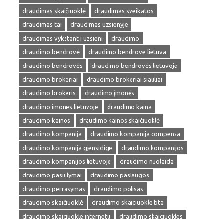
draudimas skaičiuoklė
draudimas sveikatos
draudimas tai
draudimas uzsienyje
draudimas vykstant i uzsieni
draudimo
draudimo bendrovė
draudimo bendrove lietuva
draudimo bendrovės
draudimo bendrovės lietuvoje
draudimo brokeriai
draudimo brokeriai siauliai
draudimo brokeris
draudimo įmonės
draudimo imones lietuvoje
draudimo kaina
draudimo kainos
draudimo kainos skaičiuoklė
draudimo kompanija
draudimo kompanija compensa
draudimo kompanija gjensidige
draudimo kompanijos
draudimo kompanijos lietuvoje
draudimo nuolaida
draudimo pasiulymai
draudimo paslaugos
draudimo perrasymas
draudimo polisas
draudimo skaičiuoklė
draudimo skaiciuokle bta
draudimo skaiciuokle internetu
draudimo skaiciuokles