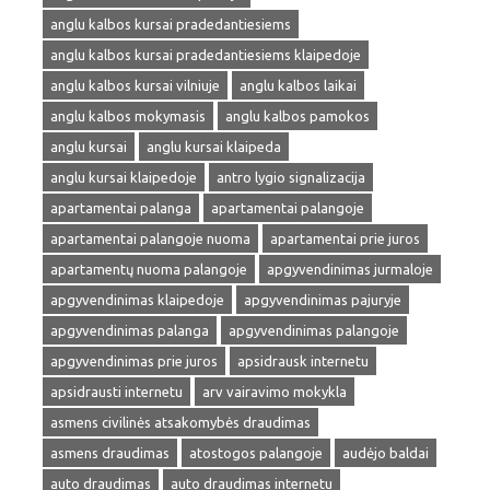
anglu kalbos kursai pradedantiesiems
anglu kalbos kursai pradedantiesiems klaipedoje
anglu kalbos kursai vilniuje
anglu kalbos laikai
anglu kalbos mokymasis
anglu kalbos pamokos
anglu kursai
anglu kursai klaipeda
anglu kursai klaipedoje
antro lygio signalizacija
apartamentai palanga
apartamentai palangoje
apartamentai palangoje nuoma
apartamentai prie juros
apartamentų nuoma palangoje
apgyvendinimas jurmaloje
apgyvendinimas klaipedoje
apgyvendinimas pajuryje
apgyvendinimas palanga
apgyvendinimas palangoje
apgyvendinimas prie juros
apsidrausk internetu
apsidrausti internetu
arv vairavimo mokykla
asmens civilinės atsakomybės draudimas
asmens draudimas
atostogos palangoje
audėjo baldai
auto draudimas
auto draudimas internetu