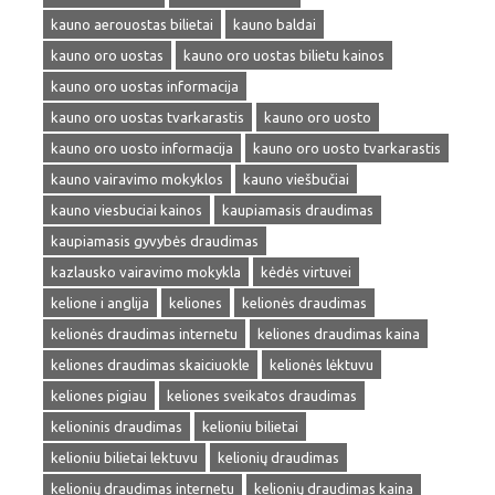
kauno aerouostas bilietai
kauno baldai
kauno oro uostas
kauno oro uostas bilietu kainos
kauno oro uostas informacija
kauno oro uostas tvarkarastis
kauno oro uosto
kauno oro uosto informacija
kauno oro uosto tvarkarastis
kauno vairavimo mokyklos
kauno viešbučiai
kauno viesbuciai kainos
kaupiamasis draudimas
kaupiamasis gyvybės draudimas
kazlausko vairavimo mokykla
kėdės virtuvei
kelione i anglija
keliones
kelionės draudimas
kelionės draudimas internetu
keliones draudimas kaina
keliones draudimas skaiciuokle
kelionės lėktuvu
keliones pigiau
keliones sveikatos draudimas
kelioninis draudimas
kelioniu bilietai
kelioniu bilietai lektuvu
kelionių draudimas
kelionių draudimas internetu
kelionių draudimas kaina