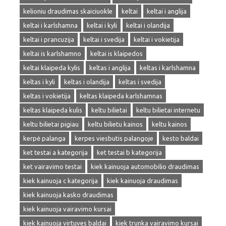
kelioniu draudimas skaiciuokle
keltai
keltai i anglija
keltai i karlshamna
keltai i kyli
keltai i olandija
keltai i prancuzija
keltai i svedija
keltai i vokietija
keltai is karlshamno
keltai is klaipedos
keltai klaipeda kylis
keltas i anglija
keltas i karlshamna
keltas i kyli
keltas i olandija
keltas i svedija
keltas i vokietija
keltas klaipeda karlshamnas
keltas klaipeda kulis
keltu bilietai
keltu bilietai internetu
keltu bilietai pigiau
keltu bilietu kainos
keltu kainos
kerpė palanga
kerpes viesbutis palangoje
kesto baldai
ket testai a kategorija
ket testai b kategorija
ket vairavimo testai
kiek kainuoja automobilio draudimas
kiek kainuoja c kategorija
kiek kainuoja draudimas
kiek kainuoja kasko draudimas
kiek kainuoja vairavimo kursai
kiek kainuoja virtuves baldai
kiek trunka vairavimo kursai