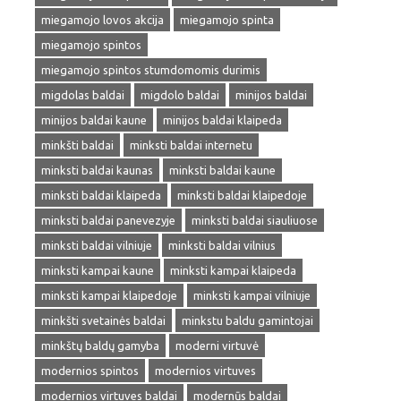
miegamojo lovos akcija
miegamojo spinta
miegamojo spintos
miegamojo spintos stumdomomis durimis
migdolas baldai
migdolo baldai
minijos baldai
minijos baldai kaune
minijos baldai klaipeda
minkšti baldai
minksti baldai internetu
minksti baldai kaunas
minksti baldai kaune
minksti baldai klaipeda
minksti baldai klaipedoje
minksti baldai panevezyje
minksti baldai siauliuose
minksti baldai vilniuje
minksti baldai vilnius
minksti kampai kaune
minksti kampai klaipeda
minksti kampai klaipedoje
minksti kampai vilniuje
minkšti svetainės baldai
minkstu baldu gamintojai
minkštų baldų gamyba
moderni virtuvė
modernios spintos
modernios virtuves
modernios virtuves baldai
modernūs baldai