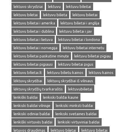
lektuvo skrydziai
lektuvu
lektuvu bileitai
lektuvu biletai
lektuvu bilieta
lektuvu bilietai
lektuvu bilietai i amerika
lektuvu bilietai i anglija
lektuvu bilietai i dublina
lektuvu bilietai i jav
lektuvu bilietai i lietuva
lektuvu bilietai i londona
lektuvu bilietai i norvegija
lektuvu bilietai internetu
lektuvu bilietai paskutine minute
lektuvu bilietai pigiau
lektuvu bilietai pigiausi
lektuvu bilietai pigus
lektuvu bilietai.lt
lektuvu bilietu kainos
lektuvu kainos
lėktuvų skrydžiai
lėktuvų skrydžiai iš vilniaus
lėktuvų skrydžių tvarkaraštis
lektuvubilietai
lenkiški baldai
lenkiski baldai kaune
lenkiski baldai vilniuje
lenkiski minksti baldai
lenkiski odiniai baldai
lenkiski svetaines baldai
lenkiški virtuvės baldai
lenkiski virtuviniai baldai
letuvos draudimas
liektuvo biletai
liektuvo bilietai