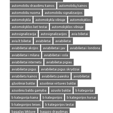
automobiliu draudimu kainos
automobilių kainos
automobiliu nuoma
automobiliu signalizacijos
automokykla
automokykla vilniuje
automokyklos
automokyklos ket testai
automokyklos vilniuje
autosignalizacija
autosignalizacijos
avia bilietai
avia.lt bilietai
aviabiletai
aviabilietai
aviabilietai akcijos
aviabilietai i jav
aviabilietai i londona
aviabilietai i milana
aviabilietai i osla
aviabilietai internetu
aviabilietai pigiau
aviabilietai pigus
aviabilietai pigus skrydziai
aviabilietu kainos
aviabilietu paieska
aviobilietai
ąžuoliniai baldai
azuoliniai virtuves baldai
azuoliniu baldu gamyba
azuolo baldai
b kategorija
b kategorija kaina
b kategorijos
b kategorijos kursai
b kategorijos teises
b kategorijos testai
bagažas lėktuve
bagazo draudimas