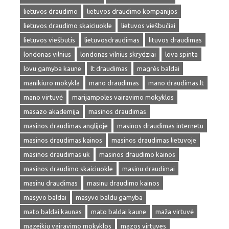
lietuvos draudimo
lietuvos draudimo kompanijos
lietuvos draudimo skaiciuokle
lietuvos viešbučiai
lietuvos viešbutis
lietuvosdraudimas
lituvos draudimas
londonas vilnius
londonas vilnius skrydziai
lova spinta
lovu gamyba kaune
lt draudimas
magrės baldai
manikiuro mokykla
mano draudimas
mano draudimas.lt
mano virtuvė
marijampoles vairavimo mokyklos
masazo akademija
masinos draudimas
masinos draudimas anglijoje
masinos draudimas internetu
masinos draudimas kainos
masinos draudimas lietuvoje
masinos draudimas uk
masinos draudimo kainos
masinos draudimo skaiciuokle
masinu draudimai
masinu draudimas
masinu draudimo kainos
masyvo baldai
masyvo baldu gamyba
mato baldai kaunas
mato baldai kaune
maža virtuvė
mazeikiu vairavimo mokyklos
mazos virtuves