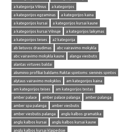
a kategorija Vilnius
a kategorijos
a kategorijos egzaminas
a kategorijos kaina
a kategorijos kursai
a kategorijos kursai kaune
a kategorijos kursai Vilniuje
a kategorijos laikymas
a kategorijos teises
a2 kategorija
ab lietuvos draudimas
abc vairavimo mokykla
abc vairavimo mokykla kaune
alanga viesbutis
alantas virtuves baldai
aliuminio profiliai baldams Raktai spintoms: sieninės spintos
alytaus vairavimo mokyklos
am kategorijos kaina
am kategorijos teises
am kategorijos testas
amber palace
amber palace palanga
amber palanga
amber spa palanga
amber viesbutis
amber viesbutis palanga
anglu kalbos gramatika
anglu kalbos kursai
anglu kalbos kursai kaune
anglu kalbos kursai klaipedoje