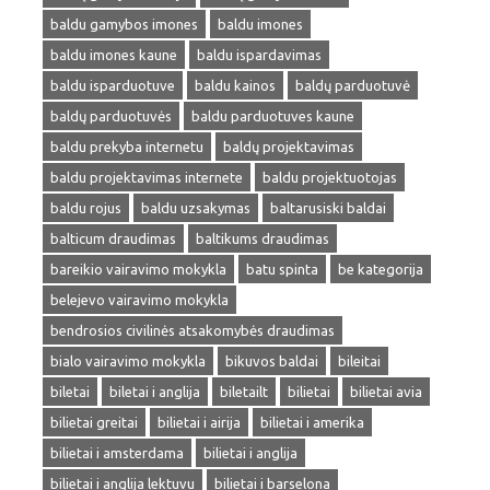
baldu gamybos imones
baldu imones
baldu imones kaune
baldu ispardavimas
baldu isparduotuve
baldu kainos
baldų parduotuvė
baldų parduotuvės
baldu parduotuves kaune
baldu prekyba internetu
baldų projektavimas
baldu projektavimas internete
baldu projektuotojas
baldu rojus
baldu uzsakymas
baltarusiski baldai
balticum draudimas
baltikums draudimas
bareikio vairavimo mokykla
batu spinta
be kategorija
belejevo vairavimo mokykla
bendrosios civilinės atsakomybės draudimas
bialo vairavimo mokykla
bikuvos baldai
bileitai
biletai
biletai i anglija
biletailt
bilietai
bilietai avia
bilietai greitai
bilietai i airija
bilietai i amerika
bilietai i amsterdama
bilietai i anglija
bilietai i anglija lektuvu
bilietai i barselona