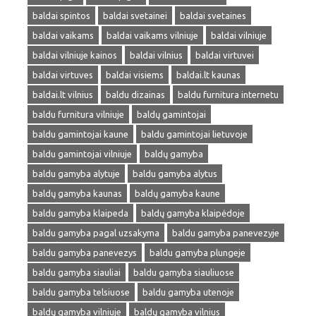
baldai spintos
baldai svetainei
baldai svetaines
baldai vaikams
baldai vaikams vilniuje
baldai vilniuje
baldai vilniuje kainos
baldai vilnius
baldai virtuvei
baldai virtuves
baldai visiems
baldai.lt kaunas
baldai.lt vilnius
baldu dizainas
baldu furnitura internetu
baldu furnitura vilniuje
baldų gamintojai
baldu gamintojai kaune
baldu gamintojai lietuvoje
baldu gamintojai vilniuje
baldų gamyba
baldu gamyba alytuje
baldu gamyba alytus
baldų gamyba kaunas
baldų gamyba kaune
baldu gamyba klaipeda
baldų gamyba klaipėdoje
baldu gamyba pagal uzsakyma
baldu gamyba panevezyje
baldu gamyba panevezys
baldu gamyba plungeje
baldu gamyba siauliai
baldu gamyba siauliuose
baldu gamyba telsiuose
baldu gamyba utenoje
baldų gamyba vilniuje
baldų gamyba vilnius