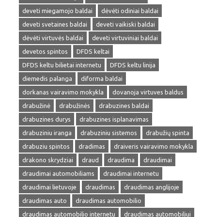
deveti miegamojo baldai
dėvėti odiniai baldai
deveti svetaines baldai
deveti vaikiski baldai
dėvėti virtuvės baldai
deveti virtuviniai baldai
devetos spintos
DFDS keltai
DFDS keltu bilietai internetu
DFDS keltu linija
diemedis palanga
diforma baldai
dorkanas vairavimo mokykla
dovanoja virtuves baldus
drabužinė
drabužinės
drabuzines baldai
drabuzines durys
drabuzines isplanavimas
drabuziniu iranga
drabuziniu sistemos
drabužių spinta
drabuziu spintos
dradimas
draiveris vairavimo mokykla
drakono skrydziai
draud
draudima
draudimai
draudimai automobiliams
draudimai internetu
draudimai lietuvoje
draudimas
draudimas anglijoje
draudimas auto
draudimas automobilio
draudimas automobilio internetu
draudimas automobiliui