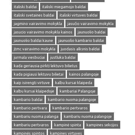
italiski baldai
italiski miegamojo baldai
italiski svetaines baldai
italiski virtuves baldai
jagmino vairavimo mokykla
jasučio vairavimo mokykla
jasucio vairavimo mokykla kainos
jaunuolio baldai
jaunuolio baldai kaune
jaunuolio kambario baldai
jtmc vairavimo mokykla
juodasis alksnis baldai
jurmala viesbuciai
justluka baldai
kada geriausia pirkti lektuvo bilietus
kada pigiausi lektuvu bilietai
kainos palangoje
kaip isirengti virtuve
kalbu kursai klaipeda
kalbu kursai klaipedoje
kambariai Palangoje
kambario baldai
kambario nuoma palangoje
kambario pertvara
kambario pertvaros
kambariu nuoma palanga
kambariu nuoma palangoje
kambariu pertvaros
kampinė spinta
kampines sekcijos
kampinės spintos
kampines virtuves