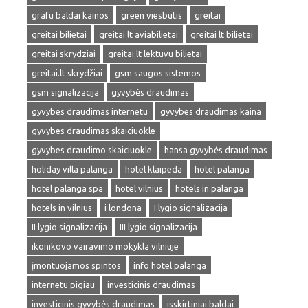
grafu baldai kainos
green viesbutis
greitai
greitai bilietai
greitai lt aviabilietai
greitai lt bilietai
greitai skrydziai
greitai.lt lektuvu bilietai
greitai.lt skrydžiai
gsm saugos sistemos
gsm signalizacija
gyvybės draudimas
gyvybes draudimas internetu
gyvybes draudimas kaina
gyvybes draudimas skaiciuokle
gyvybes draudimo skaiciuokle
hansa gyvybės draudimas
holiday villa palanga
hotel klaipeda
hotel palanga
hotel palanga spa
hotel vilnius
hotels in palanga
hotels in vilnius
i londona
I lygio signalizacija
II lygio signalizacija
III lygio signalizacija
ikonikovo vairavimo mokykla vilniuje
įmontuojamos spintos
info hotel palanga
internetu pigiau
investicinis draudimas
investicinis gyvybės draudimas
isskirtiniai baldai