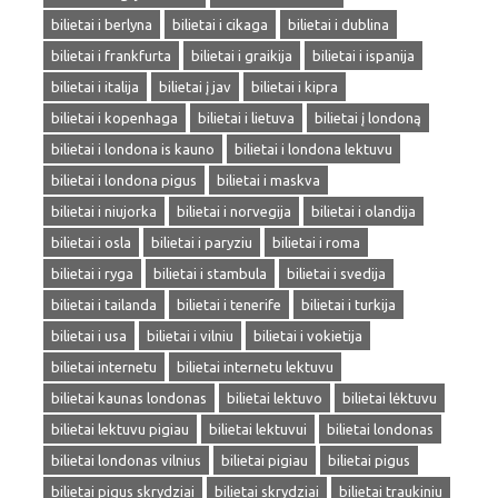
bilietai i berlyna
bilietai i cikaga
bilietai i dublina
bilietai i frankfurta
bilietai i graikija
bilietai i ispanija
bilietai i italija
bilietai į jav
bilietai i kipra
bilietai i kopenhaga
bilietai i lietuva
bilietai į londoną
bilietai i londona is kauno
bilietai i londona lektuvu
bilietai i londona pigus
bilietai i maskva
bilietai i niujorka
bilietai i norvegija
bilietai i olandija
bilietai i osla
bilietai i paryziu
bilietai i roma
bilietai i ryga
bilietai i stambula
bilietai i svedija
bilietai i tailanda
bilietai i tenerife
bilietai i turkija
bilietai i usa
bilietai i vilniu
bilietai i vokietija
bilietai internetu
bilietai internetu lektuvu
bilietai kaunas londonas
bilietai lektuvo
bilietai lėktuvu
bilietai lektuvu pigiau
bilietai lektuvui
bilietai londonas
bilietai londonas vilnius
bilietai pigiau
bilietai pigus
bilietai pigus skrydziai
bilietai skrydziai
bilietai traukiniu