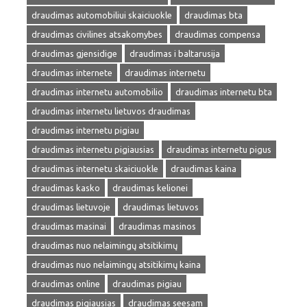
draudimas automobiliui skaiciuokle
draudimas bta
draudimas civilines atsakomybes
draudimas compensa
draudimas gjensidige
draudimas i baltarusija
draudimas internete
draudimas internetu
draudimas internetu automobilio
draudimas internetu bta
draudimas internetu lietuvos draudimas
draudimas internetu pigiau
draudimas internetu pigiausias
draudimas internetu pigus
draudimas internetu skaiciuokle
draudimas kaina
draudimas kasko
draudimas kelionei
draudimas lietuvoje
draudimas lietuvos
draudimas masinai
draudimas masinos
draudimas nuo nelaimingų atsitikimų
draudimas nuo nelaimingų atsitikimų kaina
draudimas online
draudimas pigiau
draudimas pigiausias
draudimas seesam