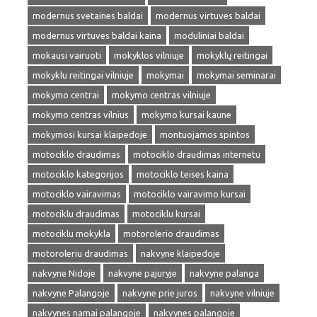
modernus svetaines baldai
modernus virtuves baldai
modernus virtuves baldai kaina
moduliniai baldai
mokausi vairuoti
mokyklos vilniuje
mokyklų reitingai
mokyklu reitingai vilniuje
mokymai
mokymai seminarai
mokymo centrai
mokymo centras vilniuje
mokymo centras vilnius
mokymo kursai kaune
mokymosi kursai klaipedoje
montuojamos spintos
motociklo draudimas
motociklo draudimas internetu
motociklo kategorijos
motociklo teises kaina
motociklo vairavimas
motociklo vairavimo kursai
motociklu draudimas
motociklu kursai
motociklu mokykla
motorolerio draudimas
motoroleriu draudimas
nakvyne klaipedoje
nakvyne Nidoje
nakvyne pajuryje
nakvyne palanga
nakvyne Palangoje
nakvyne prie juros
nakvyne vilniuje
nakvynes namai palangoje
nakvynes palangoje