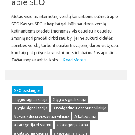
apie SEO
Metas visiems internetinį verslą kuriantiems sužinoti apie
SEO Kas yra SEO ir kaip tai gali būti naudinga verslą
ketinantiems pradėti žmonėms? Vis daugiau ir daugiau
žmonių nori pradėti dirbti sau, t.y., jei ne sukurti didelės
apimties verslą, tai bent susikurti svajonių darbo vietą sau,
kuri taip pat prilygsta verslui, nors ir labai mažos apimties.
Tačiau nepaisant to, koks…
Read More »
SEO paslaugos
1 lygio signalizacija
2 lygio signalizacija
3 lygio signalizacija
3 zvaigzduciu viesbutis vilniuje
5 zvaigzduciu viesbuciai vilniuje
A kategorija
a kategorija eksternu
a kategorija kaina
a kategorija kaunas
a kategorija vilniuje