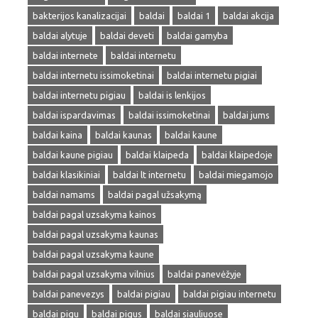
bakterijos kanalizacijai
baldai
baldai 1
baldai akcija
baldai alytuje
baldai deveti
baldai gamyba
baldai internete
baldai internetu
baldai internetu issimoketinai
baldai internetu pigiai
baldai internetu pigiau
baldai is lenkijos
baldai ispardavimas
baldai issimoketinai
baldai jums
baldai kaina
baldai kaunas
baldai kaune
baldai kaune pigiau
baldai klaipeda
baldai klaipedoje
baldai klasikiniai
baldai lt internetu
baldai miegamojo
baldai namams
baldai pagal užsakymą
baldai pagal uzsakyma kainos
baldai pagal uzsakyma kaunas
baldai pagal uzsakyma kaune
baldai pagal uzsakyma vilnius
baldai panevėžyje
baldai panevezys
baldai pigiau
baldai pigiau internetu
baldai pigu
baldai pigus
baldai siauliuose