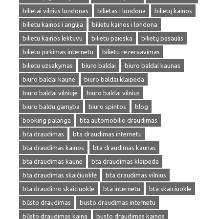
bilietai vilnius londonas
bilietas i londona
bilietų kainos
bilietu kainos i anglija
bilietu kainos i londona
bilietu kainos lektuvu
bilietu paieska
bilietų pasaulis
bilietu pirkimas internetu
bilietu rezervavimas
bilietu uzsakymas
biuro baldai
biuro baldai kaunas
biuro baldai kaune
biuro baldai klaipeda
biuro baldai vilniuje
biuro baldai vilnius
biuro baldu gamyba
biuro spintos
blog
booking palanga
bta automobilio draudimas
bta draudimas
bta draudimas internetu
bta draudimas kainos
bta draudimas kaunas
bta draudimas kaune
bta draudimas klaipeda
bta draudimas skaičiuoklė
bta draudimas vilnius
bta draudimo skaiciuokle
bta internetu
bta skaiciuokle
būsto draudimas
busto draudimas internetu
būsto draudimas kaina
busto draudimas kainos