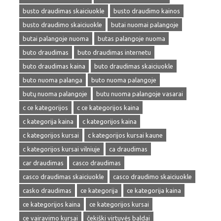
busto draudimas skaiciuokle
busto draudimo kainos
busto draudimo skaiciuokle
butai nuomai palangoje
butai palangoje nuoma
butas palangoje nuoma
buto draudimas
buto draudimas internetu
buto draudimas kaina
buto draudimas skaiciuokle
buto nuoma palanga
buto nuoma palangoje
butų nuoma palangoje
butu nuoma palangoje vasarai
c ce kategorijos
c ce kategorijos kaina
c kategorija kaina
c kategorijos kaina
c kategorijos kursai
c kategorijos kursai kaune
c kategorijos kursai vilniuje
ca draudimas
car draudimas
casco draudimas
casco draudimas skaiciuokle
casco draudimo skaiciuokle
casko draudimas
ce kategorija
ce kategorija kaina
ce kategorijos kaina
ce kategorijos kursai
ce vairavimo kursai
čekiški virtuvės baldai