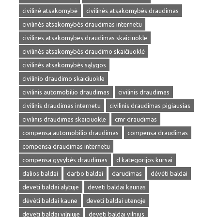
civilinė atsakomybė
civilinės atsakomybės draudimas
civilinės atsakomybės draudimas internetu
civilines atsakomybes draudimas skaiciuokle
civilinės atsakomybės draudimo skaičiuoklė
civilinės atsakomybės sąlygos
civilinio draudimo skaiciuokle
civilinis automobilio draudimas
civilinis draudimas
civilinis draudimas internetu
civilinis draudimas pigiausias
civilinis draudimas skaiciuokle
cmr draudimas
compensa automobilio draudimas
compensa draudimas
compensa draudimas internetu
compensa gyvybės draudimas
d kategorijos kursai
dalios baldai
darbo baldai
darudimas
dėvėti baldai
deveti baldai alytuje
deveti baldai kaunas
dėvėti baldai kaune
deveti baldai utenoje
deveti baldai vilniuje
deveti baldai vilnius