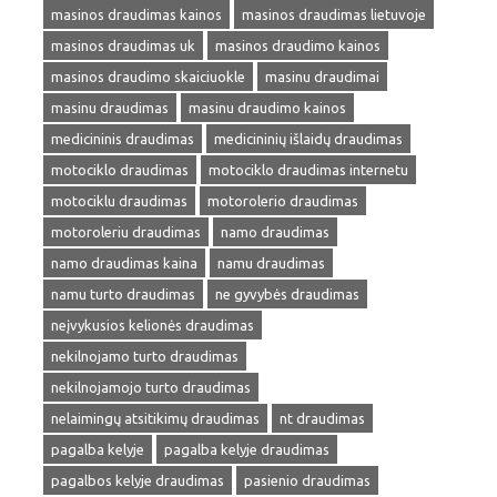
masinos draudimas kainos
masinos draudimas lietuvoje
masinos draudimas uk
masinos draudimo kainos
masinos draudimo skaiciuokle
masinu draudimai
masinu draudimas
masinu draudimo kainos
medicininis draudimas
medicininių išlaidų draudimas
motociklo draudimas
motociklo draudimas internetu
motociklu draudimas
motorolerio draudimas
motoroleriu draudimas
namo draudimas
namo draudimas kaina
namu draudimas
namu turto draudimas
ne gyvybės draudimas
neįvykusios kelionės draudimas
nekilnojamo turto draudimas
nekilnojamojo turto draudimas
nelaimingų atsitikimų draudimas
nt draudimas
pagalba kelyje
pagalba kelyje draudimas
pagalbos kelyje draudimas
pasienio draudimas