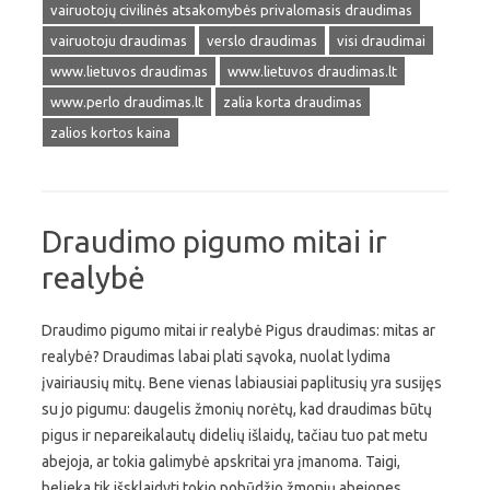
vairuotojų civilinės atsakomybės privalomasis draudimas
vairuotoju draudimas
verslo draudimas
visi draudimai
www.lietuvos draudimas
www.lietuvos draudimas.lt
www.perlo draudimas.lt
zalia korta draudimas
zalios kortos kaina
Draudimo pigumo mitai ir
realybė
Draudimo pigumo mitai ir realybė Pigus draudimas: mitas ar
realybė? Draudimas labai plati sąvoka, nuolat lydima
įvairiausių mitų. Bene vienas labiausiai paplitusių yra susijęs
su jo pigumu: daugelis žmonių norėtų, kad draudimas būtų
pigus ir nepareikalautų didelių išlaidų, tačiau tuo pat metu
abejoja, ar tokia galimybė apskritai yra įmanoma. Taigi,
belieka tik išsklaidyti tokio pobūdžio žmonių abejones,