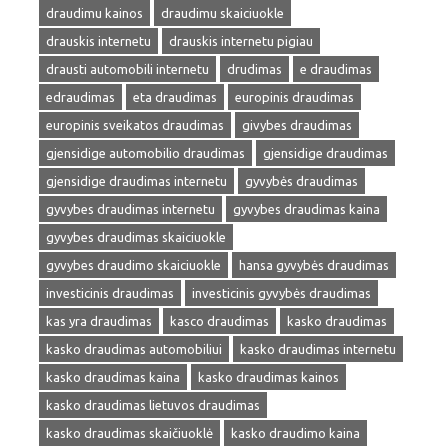
draudimu kainos
draudimu skaiciuokle
drauskis internetu
drauskis internetu pigiau
drausti automobili internetu
drudimas
e draudimas
edraudimas
eta draudimas
europinis draudimas
europinis sveikatos draudimas
givybes draudimas
gjensidige automobilio draudimas
gjensidige draudimas
gjensidige draudimas internetu
gyvybės draudimas
gyvybes draudimas internetu
gyvybes draudimas kaina
gyvybes draudimas skaiciuokle
gyvybes draudimo skaiciuokle
hansa gyvybės draudimas
investicinis draudimas
investicinis gyvybės draudimas
kas yra draudimas
kasco draudimas
kasko draudimas
kasko draudimas automobiliui
kasko draudimas internetu
kasko draudimas kaina
kasko draudimas kainos
kasko draudimas lietuvos draudimas
kasko draudimas skaičiuoklė
kasko draudimo kaina