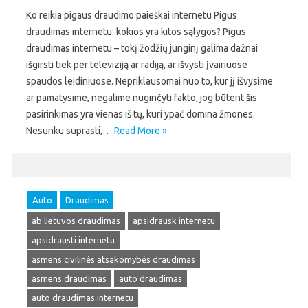
Ko reikia pigaus draudimo paieškai internetu Pigus
draudimas internetu: kokios yra kitos sąlygos? Pigus
draudimas internetu – tokį žodžių junginį galima dažnai
išgirsti tiek per televiziją ar radiją, ar išvysti įvairiuose
spaudos leidiniuose. Nepriklausomai nuo to, kur jį išvysime
ar pamatysime, negalime nuginčyti fakto, jog būtent šis
pasirinkimas yra vienas iš tų, kuri ypač domina žmones.
Nesunku suprasti,…
Read More »
Auto
Draudimas
ab lietuvos draudimas
apsidrausk internetu
apsidrausti internetu
asmens civilinės atsakomybės draudimas
asmens draudimas
auto draudimas
auto draudimas internetu