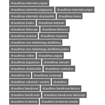
draudimas internetu pigiau
draudimas internetu pigiausias
draudimas internetu pigus
draudimas internetu skaiciuokle
draudimas kaina
draudimas kasko
draudimas kelionei
draudimas lietuvoje
draudimas lietuvos
draudimas masinai
draudimas masinos
draudimas nuo nelaimingų atsitikimų
draudimas nuo nelaimingų atsitikimų kaina
draudimas online
draudimas pigiau
draudimas pigiausias
draudimas seesam
draudimas skaičiuoklė
draudimas sveikatos
draudimas tai
draudimas uzsienyje
draudimas vykstant i uzsieni
draudimo
draudimo bendrovė
draudimo bendrove lietuva
draudimo bendrovės
draudimo bendrovės lietuvoje
draudimo brokeriai
draudimo brokeriai siauliai