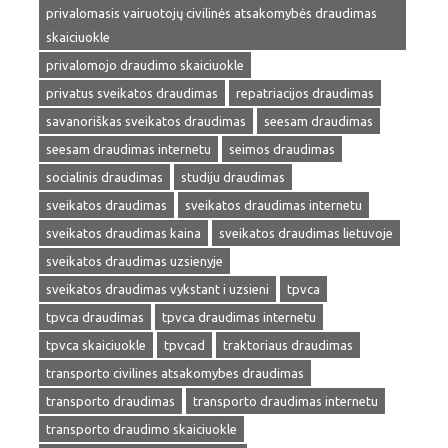
privalomasis vairuotojų civilinės atsakomybės draudimas
skaiciuokle
privalomojo draudimo skaiciuokle
privatus sveikatos draudimas
repatriacijos draudimas
savanoriškas sveikatos draudimas
seesam draudimas
seesam draudimas internetu
seimos draudimas
socialinis draudimas
studiju draudimas
sveikatos draudimas
sveikatos draudimas internetu
sveikatos draudimas kaina
sveikatos draudimas lietuvoje
sveikatos draudimas uzsienyje
sveikatos draudimas vykstant i uzsieni
tpvca
tpvca draudimas
tpvca draudimas internetu
tpvca skaiciuokle
tpvcad
traktoriaus draudimas
transporto civilines atsakomybes draudimas
transporto draudimas
transporto draudimas internetu
transporto draudimo skaiciuokle