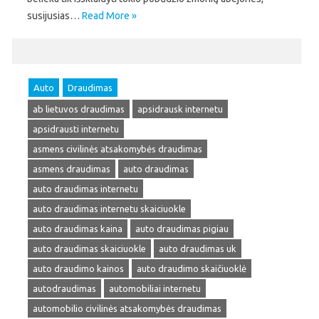
susijusias…
Read More »
Auto
Draudimas
ab lietuvos draudimas
apsidrausk internetu
apsidrausti internetu
asmens civilinės atsakomybės draudimas
asmens draudimas
auto draudimas
auto draudimas internetu
auto draudimas internetu skaiciuokle
auto draudimas kaina
auto draudimas pigiau
auto draudimas skaiciuokle
auto draudimas uk
auto draudimo kainos
auto draudimo skaičiuoklė
autodraudimas
automobiliai internetu
automobilio civilinės atsakomybės draudimas