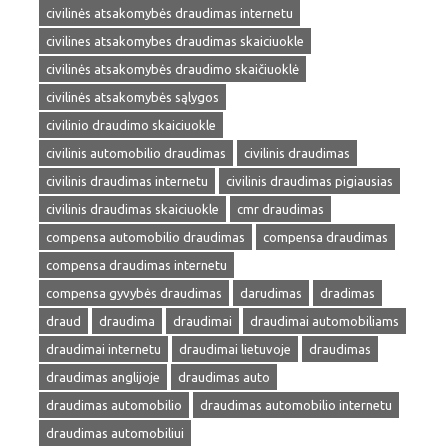
civilinės atsakomybės draudimas internetu
civilines atsakomybes draudimas skaiciuokle
civilinės atsakomybės draudimo skaičiuoklė
civilinės atsakomybės sąlygos
civilinio draudimo skaiciuokle
civilinis automobilio draudimas
civilinis draudimas
civilinis draudimas internetu
civilinis draudimas pigiausias
civilinis draudimas skaiciuokle
cmr draudimas
compensa automobilio draudimas
compensa draudimas
compensa draudimas internetu
compensa gyvybės draudimas
darudimas
dradimas
draud
draudima
draudimai
draudimai automobiliams
draudimai internetu
draudimai lietuvoje
draudimas
draudimas anglijoje
draudimas auto
draudimas automobilio
draudimas automobilio internetu
draudimas automobiliui