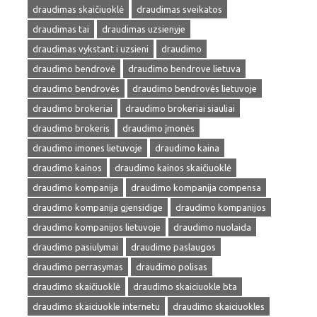
draudimas skaičiuoklė
draudimas sveikatos
draudimas tai
draudimas uzsienyje
draudimas vykstant i uzsieni
draudimo
draudimo bendrovė
draudimo bendrove lietuva
draudimo bendrovės
draudimo bendrovės lietuvoje
draudimo brokeriai
draudimo brokeriai siauliai
draudimo brokeris
draudimo įmonės
draudimo imones lietuvoje
draudimo kaina
draudimo kainos
draudimo kainos skaičiuoklė
draudimo kompanija
draudimo kompanija compensa
draudimo kompanija gjensidige
draudimo kompanijos
draudimo kompanijos lietuvoje
draudimo nuolaida
draudimo pasiulymai
draudimo paslaugos
draudimo perrasymas
draudimo polisas
draudimo skaičiuoklė
draudimo skaiciuokle bta
draudimo skaiciuokle internetu
draudimo skaiciuokles