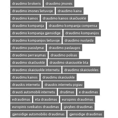
draudimo brokeris
draudimo įmonės
draudimo imones lietuvoje
draudimo kaina
draudimo kainos
draudimo kainos skaičiuoklė
draudimo kompanija
draudimo kompanija compensa
draudimo kompanija gjensidige
draudimo kompanijos
draudimo kompanijos lietuvoje
draudimo nuolaida
draudimo pasiulymai
draudimo paslaugos
draudimo perrasymas
draudimo polisas
draudimo skaičiuoklė
draudimo skaiciuokle bta
draudimo skaiciuokle internetu
draudimo skaiciuokles
draudimu kainos
draudimu skaiciuokle
drauskis internetu
drauskis internetu pigiau
drausti automobili internetu
drudimas
e draudimas
edraudimas
eta draudimas
europinis draudimas
europinis sveikatos draudimas
givybes draudimas
gjensidige automobilio draudimas
gjensidige draudimas