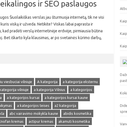
reikalingos ir SEO paslaugos
Atbu
ugos Šiuolaikiškas verslas jau šturmuoja internetą, tik ne visi
Kaip
kuris viską ir užveda. Netikite? Viskas labai paprasta ir
, kad pradėti verslą internetinėje erdvėje, pirmiausia būtina
Kaip
pį. Bet iškarto kyla klausimas, ar po svetainės kūrimo darbų,
Kaip
Dažn
pas
u viesbuciai vilniuje
A kategorija
a kategorija eksternu
kategorija vilniuje
a kategorija Vilnius
a kategorijos
Koki
a
a kategorijos kursai
a kategorijos kursai kaune
laikymas
a kategorijos teises
a2 kategorija
Dide
spr
kla
abc vairavimo mokykla kaune
abidis kosmetika
cnofan kremas
actipur kremas
akamuti kosmetika
Vand