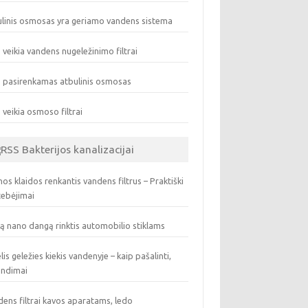
linis osmosas yra geriamo vandens sistema
 veikia vandens nugeležinimo filtrai
 pasirenkamas atbulinis osmosas
 veikia osmoso filtrai
Bakterijos kanalizacijai
os klaidos renkantis vandens filtrus – Praktiški
tebėjimai
ą nano dangą rinktis automobilio stiklams
lis geležies kiekis vandenyje – kaip pašalinti,
endimai
ens filtrai kavos aparatams, ledo