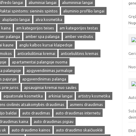
alfredo langai
aliuminiai langai
aliumininiai langai
gen
 Raktai spintoms: sieninės spintos
aliuminio profilio langai
Gręž
aluplasto langai
alva kosmetika
Nuge
 kaina
am kategorijos teises
am kategorijos testas
er palanga
amber spa palanga
amber viesbutis
ai kaune
anglu kalbos kursai klaipedoje
amokos
anticeliulitiniai kremai
anticeliulitinis kremas
Geri
goje
apartamentai palangoje nuoma
Nuo
a palangoje
apgyvendinimas jurmaloje
 pajuryje
apgyvendinimas palanga
prie juros
apsauginiai kremai nuo saules
aquatonale kosmetika
arkiniai langai
artistry kosmetika
Auto
ns civilinės atsakomybės draudimas
asmens draudimas
Suža
ėjo baldai
auto draudimas
auto draudimas internetu
deim
draudimas kaina
auto draudimas pigiau
s uk
auto draudimo kainos
auto draudimo skaičiuoklė
Ekst