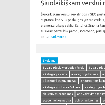
Šiuolaikiškam verslui 
Šiuolaikiškam verslui reikalingos ir SEO pasla
supranta, kad SEO paslaugos yra tas variklis, 
elementaru kaip sekliui Šerlohui. Žinoma, tam
susikurti patrauklų, patogų internetinį pusla
po…
Read More »
Skelbimai
3 zvaigzduciu viesbutis vilniuje
5 zvaigzduci
a kategorija kaina
a kategorija kaunas
a 
a kategorijos egzaminas
a kategorijos kain
a kategorijos kursai Vilniuje
a kategorijos 
ab lietuvos draudimas
abc vairavimo moky
academie kosmetika
achromin kremas
a