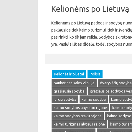
Kelionėms po Lietuvą
Kelionėms po Lietuvą padeda ir sodybų nuom
paklausios tiek kaimo turizmui, tiek ir švenči
pasirinkti, ko tik jam reikia. Sodybos skirstom
yra. Pasiūla išties didelė, todėl sodybos nu
Kelionės ir bilietai
Poilsis
banketines sales vilniuje
dvarykščių sodyba
gražiausia sodyba
graziausios sodybos ve
jurciu sodyba
kaimo sodyba
kaimo sody
kaimo sodybos anyksciu rajone
kaimo sody
kaimo sodybos traku rajone
kaimo sodybos 
kaimo turizmas alytaus rajone
kaimo turizm