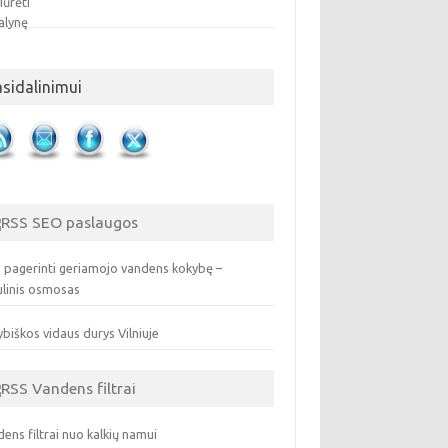
asidalinimui
SEO paslaugos
 pagerinti geriamojo vandens kokybę –
ulinis osmosas
biškos vidaus durys Vilniuje
Vandens filtrai
ens filtrai nuo kalkių namui