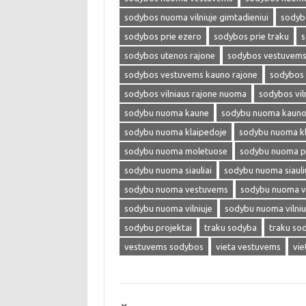
sodybos nuoma vilniuje gimtadieniui
sodybo
sodybos prie ezero
sodybos prie traku
s
sodybos utenos rajone
sodybos vestuvem
sodybos vestuvems kauno rajone
sodybos 
sodybos vilniaus rajone nuoma
sodybos vil
sodybu nuoma kaune
sodybu nuoma kauno 
sodybu nuoma klaipedoje
sodybu nuoma kl
sodybu nuoma moletuose
sodybu nuoma p
sodybu nuoma siauliai
sodybu nuoma siaul
sodybu nuoma vestuvems
sodybu nuoma ve
sodybu nuoma vilniuje
sodybu nuoma vilniu
sodybu projektai
traku sodyba
traku so
vestuvems sodybos
vieta vestuvems
vie