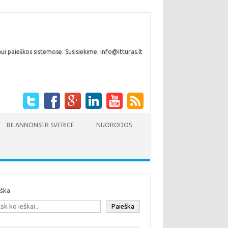
i paieškos sistemose. Susisiekime: info@itturas.lt
BILANNONSER SVERIGE
NUORODOS
eška
Paieška