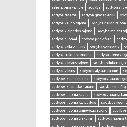
salių nuoma vilniuje
sodyba
sodyba ant e
sodyba dviems
sodyba gimtadieniui
sod
sodyba kauno rajone
sodyba kauno rajone
sodyba klaipedos rajone
sodyba moletu ra
sodyba nuomai
sodyba prie ežero
sodyb
sodyba salia vilniaus
sodyba sventems
s
sodyba trakuose nuoma
sodyba utenos raj
sodyba vilniaus rajone
sodyba vilniaus raj
sodyba vilnius
sodybos alytaus rajone
so
sodybos kaune nuoma
sodybos kauno rajo
sodybos klaipedos rajone
sodybos molėtų 
sodybos nuoma kaune
sodybos nuoma kaun
sodybos nuoma klaipedoje
sodybos nuoma 
sodybos nuoma panevezio rajone
sodybos
sodybos nuoma traku raj
sodybos nuoma tr
sodybos nuoma vestuvems
sodybos nuoma 