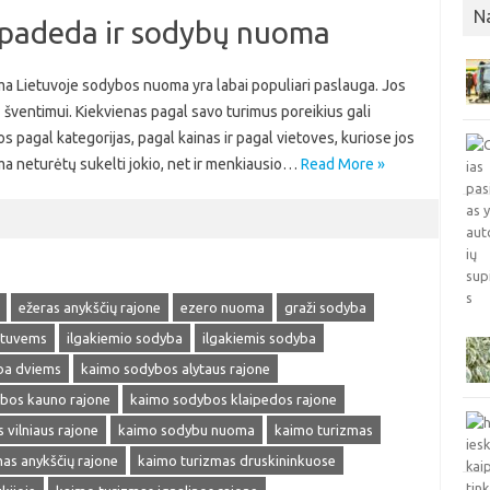
N
 padeda ir sodybų nuoma
a Lietuvoje sodybos nuoma yra labai populiari paslauga. Jos
ų šventimui. Kiekvienas pagal savo turimus poreikius gali
os pagal kategorijas, pagal kainas ir pagal vietoves, kuriose jos
oma neturėtų sukelti jokio, net ir menkiausio…
Read More »
ežeras anykščių rajone
ezero nuoma
graži sodyba
stuvems
ilgakiemio sodyba
ilgakiemis sodyba
ba dviems
kaimo sodybos alytaus rajone
bos kauno rajone
kaimo sodybos klaipedos rajone
vilniaus rajone
kaimo sodybu nuoma
kaimo turizmas
as anykščių rajone
kaimo turizmas druskininkuose