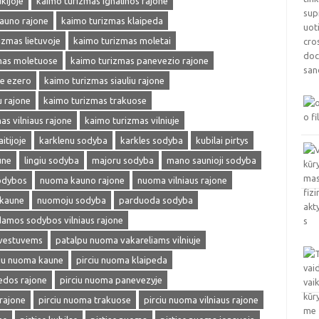
kijoje
kaimo turizmas ignalinos rajone
auno rajone
kaimo turizmas klaipeda
izmas lietuvoje
kaimo turizmas moletai
mas moletuose
kaimo turizmas panevezio rajone
ie ezero
kaimo turizmas siauliu rajone
u rajone
kaimo turizmas trakuose
as vilniaus rajone
kaimo turizmas vilniuje
itijoje
karklenu sodyba
karkles sodyba
kubilai pirtys
une
lingiu sodyba
majoru sodyba
mano saunioji sodyba
odybos
nuoma kauno rajone
nuoma vilniaus rajone
kaune
nuomoju sodyba
parduoda sodyba
amos sodybos vilniaus rajone
 vestuvems
patalpu nuoma vakareliams vilniuje
ciu nuoma kaune
pirciu nuoma klaipeda
edos rajone
pirciu nuoma panevezyje
rajone
pirciu nuoma trakuose
pirciu nuoma vilniaus rajone