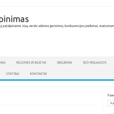
lpinimas
 jį patalpinsime Jūsų verslo sėkmės gerinimui, konkurencijos įveikimui, matomumu
Skip to content
MAS
KELIONĖS IR BILIETAI
SKELBIMAI
SEO PASLAUGOS
STATYBA
KONTAKTAI
Pai