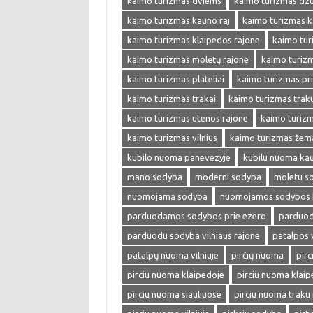
kaimo turizmas dviems
kaimo turizmas dzu
kaimo turizmas kauno raj
kaimo turizmas k
kaimo turizmas klaipedos rajone
kaimo tur
kaimo turizmas molėtų rajone
kaimo turiz
kaimo turizmas plateliai
kaimo turizmas pr
kaimo turizmas trakai
kaimo turizmas trak
kaimo turizmas utenos rajone
kaimo turizm
kaimo turizmas vilnius
kaimo turizmas žema
kubilo nuoma panevezyje
kubilu nuoma ka
mano sodyba
moderni sodyba
moletu s
nuomojama sodyba
nuomojamos sodybos 
parduodamos sodybos prie ezero
parduod
parduodu sodyba vilniaus rajone
patalpos
patalpų nuoma vilniuje
pirčių nuoma
pir
pirciu nuoma klaipedoje
pirciu nuoma klaip
pirciu nuoma siauliuose
pirciu nuoma traku 