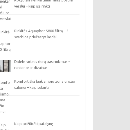
Kokybiški vienkartiniai rankšluosčiai
verslui – kaip išsirinkti
Rinkitės Aquaphor S800 filtrą – 5
svarbios priežastys kodėl
Didelis vidaus durų pasirinkimas –
rankenos ir dizainas
Komfortiška laukiamojo zona grožio
salonui – kaip sukurti
Kaip prižiūrėti patalynę