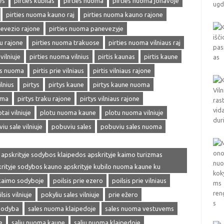
es
pirties kubilas
pirties nuoma
pirties nuoma jonavoje
pirties nuoma kauno raj
pirties nuoma kauno rajone
nevezio rajone
pirties nuoma panevezyje
u rajone
pirties nuoma trakuose
pirties nuoma vilniaus raj
vilniuje
pirties nuoma vilnius
pirtis kaunas
pirtis kaune
is nuoma
pirtis prie vilniaus
pirtis vilniaus rajone
ilnius
pirtys
pirtys kaune
pirtys kaune nuoma
oma
pirtys traku rajone
pirtys vilniaus rajone
otai vilniuje
plotu nuoma kaune
plotu nuoma vilniuje
iu sale vilniuje
pobuviu sales
pobuviu sales nuoma
 apskrityje sodybos klaipedos apskrityje kaimo turizmas
skrityje sodybos kauno apskrityje kubilo nuoma kaune ku
 kaimo sodyboje
poilsis prie ezero
poilsis prie vilniaus
lsis vilniuje
pokyliu sales vilniuje
prie ežero
sodyba
sales nuoma klaipedoje
sales nuoma vestuvems
e
saliu nuoma kaune
saliu nuoma klaipedoje