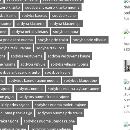
zero kranto
sodyba ant ezero kranto nuoma
yba kaime
sodyba kaunas
sodyba kaune
 nuoma
sodyba klaipeda
sodyba klaipedoje
jone
sodyba netoli vilniaus
sodyba nuoma
a prie ezero nuoma
sodyba prie traku
sodyba prie vilniaus
odyba traku rajone
sodyba trakuose
one
sodyba vestuvems
sodyba vestuvems kaune
one nuoma
sodyba vilniuje
sodyba vilniuje nuoma
dybos ant ezero kranto
sodybos kaune
ne
sodybos kauno rajone nuoma
sodybos klaipedoje
rajone
sodybos nuoma
sodybos nuoma alytaus rajone
e pigiai
sodybos nuoma kauno rajone
klaipedos rajone
sodybos nuoma moletu rajone
 nuoma panevezyje
sodybos nuoma prie traku
aku rajone
sodybos nuoma utenos rajone
vilniaus rajone
sodybos nuoma vilniuje