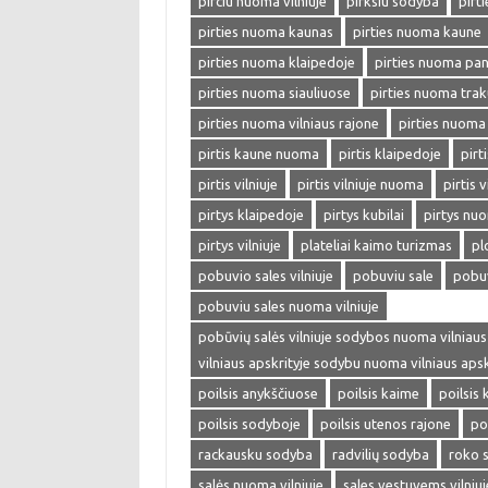
pirciu nuoma vilniuje
pirksiu sodyba
pirti
pirties nuoma kaunas
pirties nuoma kaune
pirties nuoma klaipedoje
pirties nuoma pa
pirties nuoma siauliuose
pirties nuoma trak
pirties nuoma vilniaus rajone
pirties nuoma 
pirtis kaune nuoma
pirtis klaipedoje
pirt
pirtis vilniuje
pirtis vilniuje nuoma
pirtis v
pirtys klaipedoje
pirtys kubilai
pirtys nu
pirtys vilniuje
plateliai kaimo turizmas
pl
pobuvio sales vilniuje
pobuviu sale
pobuv
pobuviu sales nuoma vilniuje
pobūvių salės vilniuje sodybos nuoma vilniaus
vilniaus apskrityje sodybu nuoma vilniaus ap
poilsis anykščiuose
poilsis kaime
poilsis
poilsis sodyboje
poilsis utenos rajone
poi
rackausku sodyba
radvilių sodyba
roko 
salės nuoma vilniuje
sales vestuvems vilniuj