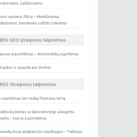
eratoriams, šaldytuvams
inio vandens filtrai – Minkštinimui,
ležinimui, Vandenilio sulfido šalinimui
SEO straipsniu talpinimas
ausias pasirinkimas – Automobilių supirkimas
traukos ir spauda ant drobės
Straipsniu talpinimas
 supirkimas turi realią finansinę vertę
dėtuvių žiedas su laboratorijoje užaugintu
antu – tvarus pasirinkimas
remalų krūvį atlaikančios medžiagos – Tiekimas