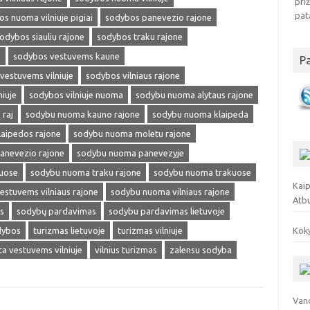
s nuoma vilniuje pigiai
sodybos panevezio rajone
odybos siauliu rajone
sodybos traku rajone
s
sodybos vestuvems kaune
P
vestuvems vilniuje
sodybos vilniaus rajone
niuje
sodybos vilniuje nuoma
sodybu nuoma alytaus rajone
raj
sodybu nuoma kauno rajone
sodybu nuoma klaipeda
aipedos rajone
sodybu nuoma moletu rajone
anevezio rajone
sodybu nuoma panevezyje
iuose
sodybu nuoma traku rajone
sodybu nuoma trakuose
Kaip
stuvems vilniaus rajone
sodybu nuoma vilniaus rajone
Atb
s
sodybų pardavimas
sodybu pardavimas lietuvoje
dybos
turizmas lietuvoje
turizmas vilniuje
Koky
ta vestuvems vilniuje
vilnius turizmas
zalensu sodyba
Vand