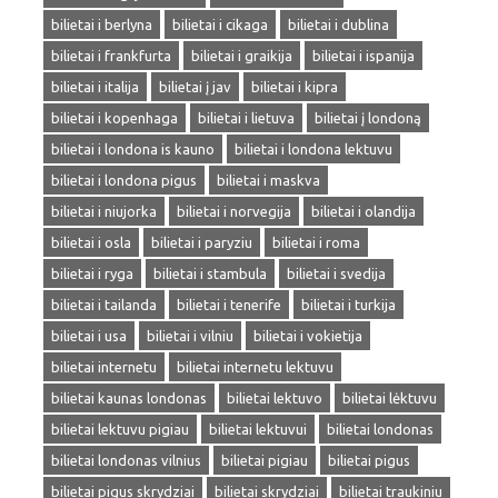
bilietai i berlyna
bilietai i cikaga
bilietai i dublina
bilietai i frankfurta
bilietai i graikija
bilietai i ispanija
bilietai i italija
bilietai į jav
bilietai i kipra
bilietai i kopenhaga
bilietai i lietuva
bilietai į londoną
bilietai i londona is kauno
bilietai i londona lektuvu
bilietai i londona pigus
bilietai i maskva
bilietai i niujorka
bilietai i norvegija
bilietai i olandija
bilietai i osla
bilietai i paryziu
bilietai i roma
bilietai i ryga
bilietai i stambula
bilietai i svedija
bilietai i tailanda
bilietai i tenerife
bilietai i turkija
bilietai i usa
bilietai i vilniu
bilietai i vokietija
bilietai internetu
bilietai internetu lektuvu
bilietai kaunas londonas
bilietai lektuvo
bilietai lėktuvu
bilietai lektuvu pigiau
bilietai lektuvui
bilietai londonas
bilietai londonas vilnius
bilietai pigiau
bilietai pigus
bilietai pigus skrydziai
bilietai skrydziai
bilietai traukiniu