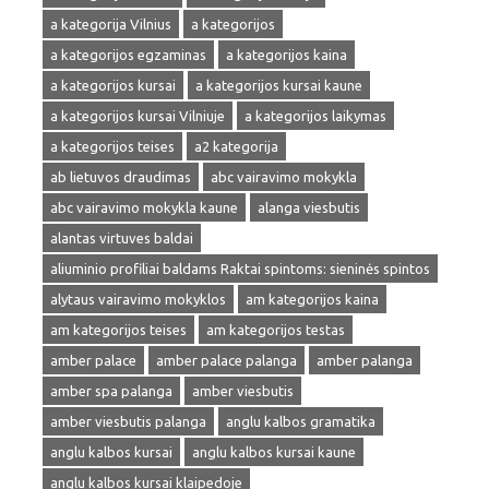
a kategorija Vilnius
a kategorijos
a kategorijos egzaminas
a kategorijos kaina
a kategorijos kursai
a kategorijos kursai kaune
a kategorijos kursai Vilniuje
a kategorijos laikymas
a kategorijos teises
a2 kategorija
ab lietuvos draudimas
abc vairavimo mokykla
abc vairavimo mokykla kaune
alanga viesbutis
alantas virtuves baldai
aliuminio profiliai baldams Raktai spintoms: sieninės spintos
alytaus vairavimo mokyklos
am kategorijos kaina
am kategorijos teises
am kategorijos testas
amber palace
amber palace palanga
amber palanga
amber spa palanga
amber viesbutis
amber viesbutis palanga
anglu kalbos gramatika
anglu kalbos kursai
anglu kalbos kursai kaune
anglu kalbos kursai klaipedoje