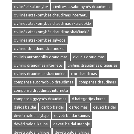
civilinė atsakomybė
civilinės atsakomybės draudimas
civilinės atsakomybės draudimas internetu
civilines atsakomybes draudimas skaiciuokle
civilinės atsakomybės draudimo skaičiuoklė
civilinės atsakomybės sąlygos
civilinio draudimo skaiciuokle
civilinis automobilio draudimas
civilinis draudimas
civilinis draudimas internetu
civilinis draudimas pigiausias
civilinis draudimas skaiciuokle
cmr draudimas
compensa automobilio draudimas
compensa draudimas
compensa draudimas internetu
compensa gyvybės draudimas
d kategorijos kursai
dalios baldai
darbo baldai
darudimas
dėvėti baldai
deveti baldai alytuje
deveti baldai kaunas
dėvėti baldai kaune
deveti baldai utenoje
deveti baldai vilniuje
deveti baldai vilnius