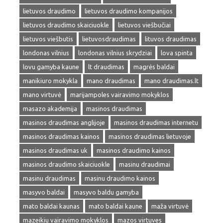
lietuvos draudimo
lietuvos draudimo kompanijos
lietuvos draudimo skaiciuokle
lietuvos viešbučiai
lietuvos viešbutis
lietuvosdraudimas
lituvos draudimas
londonas vilnius
londonas vilnius skrydziai
lova spinta
lovu gamyba kaune
lt draudimas
magrės baldai
manikiuro mokykla
mano draudimas
mano draudimas.lt
mano virtuvė
marijampoles vairavimo mokyklos
masazo akademija
masinos draudimas
masinos draudimas anglijoje
masinos draudimas internetu
masinos draudimas kainos
masinos draudimas lietuvoje
masinos draudimas uk
masinos draudimo kainos
masinos draudimo skaiciuokle
masinu draudimai
masinu draudimas
masinu draudimo kainos
masyvo baldai
masyvo baldu gamyba
mato baldai kaunas
mato baldai kaune
maža virtuvė
mazeikiu vairavimo mokyklos
mazos virtuves