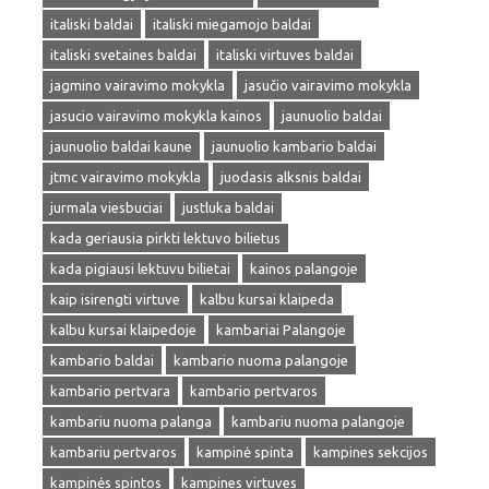
italiski baldai
italiski miegamojo baldai
italiski svetaines baldai
italiski virtuves baldai
jagmino vairavimo mokykla
jasučio vairavimo mokykla
jasucio vairavimo mokykla kainos
jaunuolio baldai
jaunuolio baldai kaune
jaunuolio kambario baldai
jtmc vairavimo mokykla
juodasis alksnis baldai
jurmala viesbuciai
justluka baldai
kada geriausia pirkti lektuvo bilietus
kada pigiausi lektuvu bilietai
kainos palangoje
kaip isirengti virtuve
kalbu kursai klaipeda
kalbu kursai klaipedoje
kambariai Palangoje
kambario baldai
kambario nuoma palangoje
kambario pertvara
kambario pertvaros
kambariu nuoma palanga
kambariu nuoma palangoje
kambariu pertvaros
kampinė spinta
kampines sekcijos
kampinės spintos
kampines virtuves