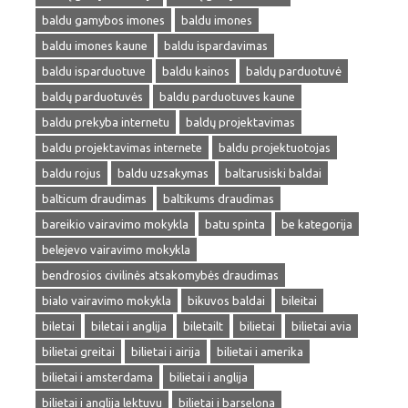
baldu gamybos imones
baldu imones
baldu imones kaune
baldu ispardavimas
baldu isparduotuve
baldu kainos
baldų parduotuvė
baldų parduotuvės
baldu parduotuves kaune
baldu prekyba internetu
baldų projektavimas
baldu projektavimas internete
baldu projektuotojas
baldu rojus
baldu uzsakymas
baltarusiski baldai
balticum draudimas
baltikums draudimas
bareikio vairavimo mokykla
batu spinta
be kategorija
belejevo vairavimo mokykla
bendrosios civilinės atsakomybės draudimas
bialo vairavimo mokykla
bikuvos baldai
bileitai
biletai
biletai i anglija
biletailt
bilietai
bilietai avia
bilietai greitai
bilietai i airija
bilietai i amerika
bilietai i amsterdama
bilietai i anglija
bilietai i anglija lektuvu
bilietai i barselona