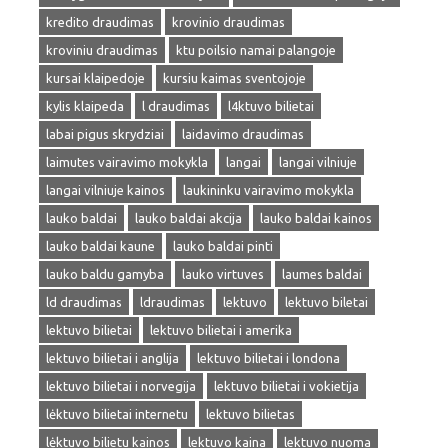
kredito draudimas
krovinio draudimas
kroviniu draudimas
ktu poilsio namai palangoje
kursai klaipedoje
kursiu kaimas sventojoje
kylis klaipeda
l draudimas
l4ktuvo bilietai
labai pigus skrydziai
laidavimo draudimas
laimutes vairavimo mokykla
langai
langai vilniuje
langai vilniuje kainos
laukininku vairavimo mokykla
lauko baldai
lauko baldai akcija
lauko baldai kainos
lauko baldai kaune
lauko baldai pinti
lauko baldu gamyba
lauko virtuves
laumes baldai
ld draudimas
ldraudimas
lektuvo
lektuvo biletai
lektuvo bilietai
lektuvo bilietai i amerika
lektuvo bilietai i anglija
lektuvo bilietai i londona
lektuvo bilietai i norvegija
lektuvo bilietai i vokietija
lėktuvo bilietai internetu
lektuvo bilietas
lėktuvo bilietu kainos
lektuvo kaina
lektuvo nuoma