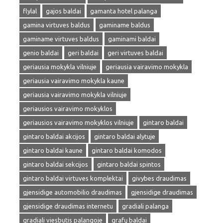
flylal
gajos baldai
gamanta hotel palanga
gamina virtuves baldus
gaminame baldus
gaminame virtuves baldus
gaminami baldai
genio baldai
geri baldai
geri virtuves baldai
geriausia mokykla vilniuje
geriausia vairavimo mokykla
geriausia vairavimo mokykla kaune
geriausia vairavimo mokykla vilniuje
geriausios vairavimo mokyklos
geriausios vairavimo mokyklos vilniuje
gintaro baldai
gintaro baldai akcijos
gintaro baldai alytuje
gintaro baldai kaune
gintaro baldai komodos
gintaro baldai sekcijos
gintaro baldai spintos
gintaro baldai virtuves komplektai
givybes draudimas
gjensidige automobilio draudimas
gjensidige draudimas
gjensidige draudimas internetu
gradiali palanga
gradiali viesbutis palangoje
grafų baldai