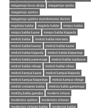
miegamojo lovos akcija
miegamojo spinta
miegamojo spintos
miegamojo spintos stumdomomis durimis
migdolas baldai
migdolo baldai
minijos baldai
minijos baldai kaune
minijos baldai klaipeda
minkšti baldai
minksti baldai internetu
minksti baldai kaunas
minksti baldai kaune
minksti baldai klaipeda
minksti baldai klaipedoje
minksti baldai panevezyje
minksti baldai siauliuose
minksti baldai vilniuje
minksti baldai vilnius
minksti kampai kaune
minksti kampai klaipeda
minksti kampai klaipedoje
minksti kampai vilniuje
minkšti svetainės baldai
minkstu baldu gamintojai
minkštų baldų gamyba
moderni virtuvė
modernios spintos
modernios virtuves
modernios virtuves baldai
modernūs baldai