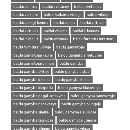
baldai spintos
baldai svetainei
baldai svetaines
baldai vaikams
baldai vaikams vilniuje
baldai vilniuje
baldai vilniuje kainos
baldai vilnius
baldai virtuvei
baldai virtuves
baldai visiems
baldai.lt kaunas
baldai.lt vilnius
baldu dizainas
baldu furnitura internetu
baldu furnitura vilniuje
baldų gamintojai
baldu gamintojai kaune
baldu gamintojai lietuvoje
baldu gamintojai vilniuje
baldų gamyba
baldu gamyba alytuje
baldu gamyba alytus
baldų gamyba kaunas
baldų gamyba kaune
baldu gamyba klaipeda
baldų gamyba klaipėdoje
baldu gamyba pagal uzsakyma
baldu gamyba panevezyje
baldu gamyba panevezys
baldu gamyba plungeje
baldu gamyba siauliai
baldu gamyba siauliuose
baldu gamyba telsiuose
baldu gamyba utenoje
baldų gamyba vilniuje
baldų gamyba vilnius