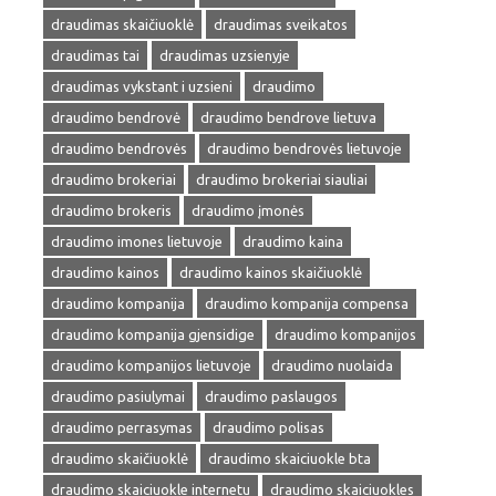
draudimas skaičiuoklė
draudimas sveikatos
draudimas tai
draudimas uzsienyje
draudimas vykstant i uzsieni
draudimo
draudimo bendrovė
draudimo bendrove lietuva
draudimo bendrovės
draudimo bendrovės lietuvoje
draudimo brokeriai
draudimo brokeriai siauliai
draudimo brokeris
draudimo įmonės
draudimo imones lietuvoje
draudimo kaina
draudimo kainos
draudimo kainos skaičiuoklė
draudimo kompanija
draudimo kompanija compensa
draudimo kompanija gjensidige
draudimo kompanijos
draudimo kompanijos lietuvoje
draudimo nuolaida
draudimo pasiulymai
draudimo paslaugos
draudimo perrasymas
draudimo polisas
draudimo skaičiuoklė
draudimo skaiciuokle bta
draudimo skaiciuokle internetu
draudimo skaiciuokles