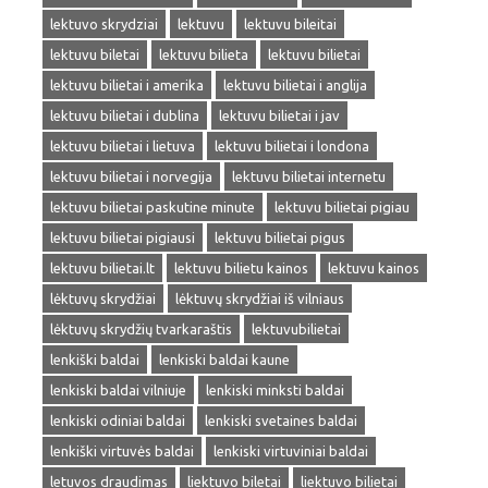
lektuvo skrydziai
lektuvu
lektuvu bileitai
lektuvu biletai
lektuvu bilieta
lektuvu bilietai
lektuvu bilietai i amerika
lektuvu bilietai i anglija
lektuvu bilietai i dublina
lektuvu bilietai i jav
lektuvu bilietai i lietuva
lektuvu bilietai i londona
lektuvu bilietai i norvegija
lektuvu bilietai internetu
lektuvu bilietai paskutine minute
lektuvu bilietai pigiau
lektuvu bilietai pigiausi
lektuvu bilietai pigus
lektuvu bilietai.lt
lektuvu bilietu kainos
lektuvu kainos
lėktuvų skrydžiai
lėktuvų skrydžiai iš vilniaus
lėktuvų skrydžių tvarkaraštis
lektuvubilietai
lenkiški baldai
lenkiski baldai kaune
lenkiski baldai vilniuje
lenkiski minksti baldai
lenkiski odiniai baldai
lenkiski svetaines baldai
lenkiški virtuvės baldai
lenkiski virtuviniai baldai
letuvos draudimas
liektuvo biletai
liektuvo bilietai