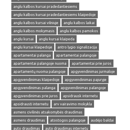
anglu kalbos kursai pradedantiesiems
anglu kalbos kursai pradedantiesiems klaipedoje
anglu kalbos kursai vilniuje
anglu kalbos laikai
anglu kalbos mokymasis
anglu kalbos pamokos
anglu kursai
anglu kursai klaipeda
anglu kursai klaipedoje
antro lygio signalizacija
apartamentai palanga
apartamentai palangoje
apartamentai palangoje nuoma
apartamentai prie juros
apartamentų nuoma palangoje
apgyvendinimas jurmaloje
apgyvendinimas klaipedoje
apgyvendinimas pajuryje
apgyvendinimas palanga
apgyvendinimas palangoje
apgyvendinimas prie juros
apsidrausk internetu
apsidrausti internetu
arv vairavimo mokykla
asmens civilinės atsakomybės draudimas
asmens draudimas
atostogos palangoje
audėjo baldai
auto draudimas
auto draudimas internetu