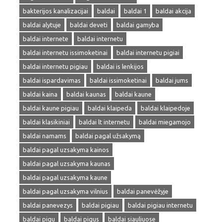
bakterijos kanalizacijai
baldai
baldai 1
baldai akcija
baldai alytuje
baldai deveti
baldai gamyba
baldai internete
baldai internetu
baldai internetu issimoketinai
baldai internetu pigiai
baldai internetu pigiau
baldai is lenkijos
baldai ispardavimas
baldai issimoketinai
baldai jums
baldai kaina
baldai kaunas
baldai kaune
baldai kaune pigiau
baldai klaipeda
baldai klaipedoje
baldai klasikiniai
baldai lt internetu
baldai miegamojo
baldai namams
baldai pagal užsakymą
baldai pagal uzsakyma kainos
baldai pagal uzsakyma kaunas
baldai pagal uzsakyma kaune
baldai pagal uzsakyma vilnius
baldai panevėžyje
baldai panevezys
baldai pigiau
baldai pigiau internetu
baldai pigu
baldai pigus
baldai siauliuose