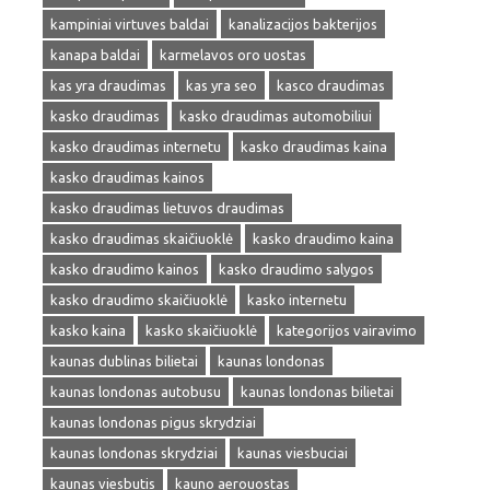
kampiniai virtuves baldai
kanalizacijos bakterijos
kanapa baldai
karmelavos oro uostas
kas yra draudimas
kas yra seo
kasco draudimas
kasko draudimas
kasko draudimas automobiliui
kasko draudimas internetu
kasko draudimas kaina
kasko draudimas kainos
kasko draudimas lietuvos draudimas
kasko draudimas skaičiuoklė
kasko draudimo kaina
kasko draudimo kainos
kasko draudimo salygos
kasko draudimo skaičiuoklė
kasko internetu
kasko kaina
kasko skaičiuoklė
kategorijos vairavimo
kaunas dublinas bilietai
kaunas londonas
kaunas londonas autobusu
kaunas londonas bilietai
kaunas londonas pigus skrydziai
kaunas londonas skrydziai
kaunas viesbuciai
kaunas viesbutis
kauno aerouostas