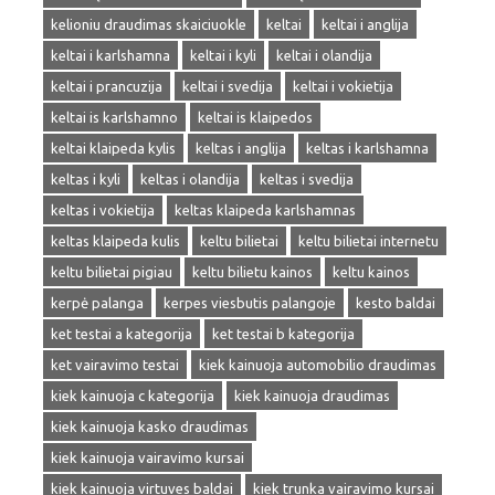
kelioniu draudimas skaiciuokle
keltai
keltai i anglija
keltai i karlshamna
keltai i kyli
keltai i olandija
keltai i prancuzija
keltai i svedija
keltai i vokietija
keltai is karlshamno
keltai is klaipedos
keltai klaipeda kylis
keltas i anglija
keltas i karlshamna
keltas i kyli
keltas i olandija
keltas i svedija
keltas i vokietija
keltas klaipeda karlshamnas
keltas klaipeda kulis
keltu bilietai
keltu bilietai internetu
keltu bilietai pigiau
keltu bilietu kainos
keltu kainos
kerpė palanga
kerpes viesbutis palangoje
kesto baldai
ket testai a kategorija
ket testai b kategorija
ket vairavimo testai
kiek kainuoja automobilio draudimas
kiek kainuoja c kategorija
kiek kainuoja draudimas
kiek kainuoja kasko draudimas
kiek kainuoja vairavimo kursai
kiek kainuoja virtuves baldai
kiek trunka vairavimo kursai