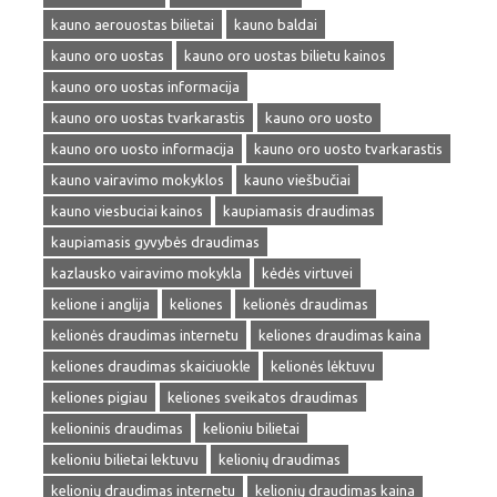
kauno aerouostas bilietai
kauno baldai
kauno oro uostas
kauno oro uostas bilietu kainos
kauno oro uostas informacija
kauno oro uostas tvarkarastis
kauno oro uosto
kauno oro uosto informacija
kauno oro uosto tvarkarastis
kauno vairavimo mokyklos
kauno viešbučiai
kauno viesbuciai kainos
kaupiamasis draudimas
kaupiamasis gyvybės draudimas
kazlausko vairavimo mokykla
kėdės virtuvei
kelione i anglija
keliones
kelionės draudimas
kelionės draudimas internetu
keliones draudimas kaina
keliones draudimas skaiciuokle
kelionės lėktuvu
keliones pigiau
keliones sveikatos draudimas
kelioninis draudimas
kelioniu bilietai
kelioniu bilietai lektuvu
kelionių draudimas
kelionių draudimas internetu
kelionių draudimas kaina