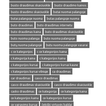
busto draudimas skaiciuokle
busto draudimo kainos
busto draudimo skaiciuokle
butai nuomai palangoje
butai palangoje nuoma
butas palangoje nuoma
buto draudimas
buto draudimas internetu
buto draudimas kaina
buto draudimas skaiciuokle
buto nuoma palanga
buto nuoma palangoje
butų nuoma palangoje
butu nuoma palangoje vasarai
c ce kategorijos
c ce kategorijos kaina
c kategorija kaina
c kategorijos kaina
c kategorijos kursai
c kategorijos kursai kaune
c kategorijos kursai vilniuje
ca draudimas
car draudimas
casco draudimas
casco draudimas skaiciuokle
casco draudimo skaiciuokle
casko draudimas
ce kategorija
ce kategorija kaina
ce kategorijos kaina
ce kategorijos kursai
ce vairavimo kursai
čekiški virtuvės baldai