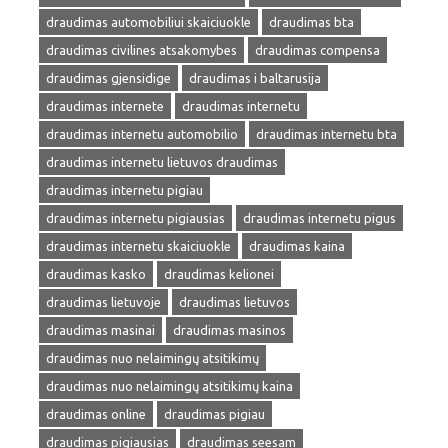
draudimas automobiliui skaiciuokle
draudimas bta
draudimas civilines atsakomybes
draudimas compensa
draudimas gjensidige
draudimas i baltarusija
draudimas internete
draudimas internetu
draudimas internetu automobilio
draudimas internetu bta
draudimas internetu lietuvos draudimas
draudimas internetu pigiau
draudimas internetu pigiausias
draudimas internetu pigus
draudimas internetu skaiciuokle
draudimas kaina
draudimas kasko
draudimas kelionei
draudimas lietuvoje
draudimas lietuvos
draudimas masinai
draudimas masinos
draudimas nuo nelaimingų atsitikimų
draudimas nuo nelaimingų atsitikimų kaina
draudimas online
draudimas pigiau
draudimas pigiausias
draudimas seesam