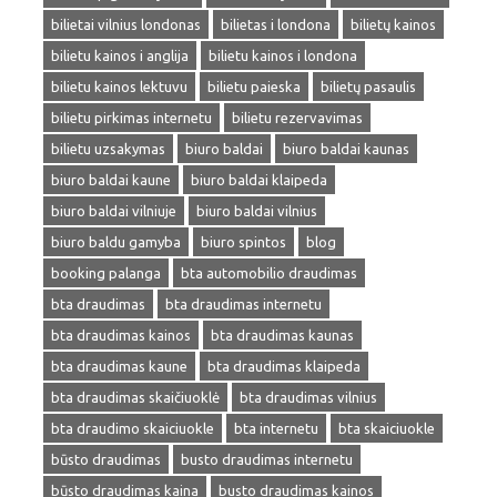
bilietai vilnius londonas
bilietas i londona
bilietų kainos
bilietu kainos i anglija
bilietu kainos i londona
bilietu kainos lektuvu
bilietu paieska
bilietų pasaulis
bilietu pirkimas internetu
bilietu rezervavimas
bilietu uzsakymas
biuro baldai
biuro baldai kaunas
biuro baldai kaune
biuro baldai klaipeda
biuro baldai vilniuje
biuro baldai vilnius
biuro baldu gamyba
biuro spintos
blog
booking palanga
bta automobilio draudimas
bta draudimas
bta draudimas internetu
bta draudimas kainos
bta draudimas kaunas
bta draudimas kaune
bta draudimas klaipeda
bta draudimas skaičiuoklė
bta draudimas vilnius
bta draudimo skaiciuokle
bta internetu
bta skaiciuokle
būsto draudimas
busto draudimas internetu
būsto draudimas kaina
busto draudimas kainos