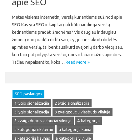
apie SEO
Metas visiems internetinį verslą kuriantiems sužinoti apie
SEO Kas yra SEO ir kaip tai gali būti naudinga verslą
ketinantiems pradėti žmonėms? Vis daugiau ir daugiau
žmonių nori pradėti dirbti sau, t.y., jei ne sukurti didelės
apimties verslą, tai bent susikurti svajonių darbo vietą sau,
kuri taip pat prilygsta verslui, nors ir labai mažos apimties.
Tačiau nepaisant to, koks…
Read More »
SEO paslaugos
1 lygio signalizacija
2 lygio signalizacija
3 lygio signalizacija
3 zvaigzduciu viesbutis vilniuje
5 zvaigzduciu viesbuciai vilniuje
A kategorija
a kategorija eksternu
a kategorija kaina
a kategorija kaunas
a kategorija vilniuje