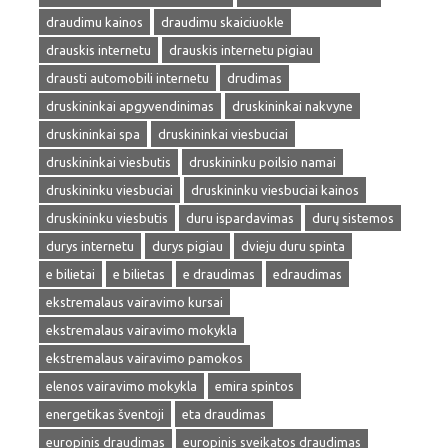
draudimu kainos
draudimu skaiciuokle
drauskis internetu
drauskis internetu pigiau
drausti automobili internetu
drudimas
druskininkai apgyvendinimas
druskininkai nakvyne
druskininkai spa
druskininkai viesbuciai
druskininkai viesbutis
druskininku poilsio namai
druskininku viesbuciai
druskininku viesbuciai kainos
druskininku viesbutis
duru ispardavimas
durų sistemos
durys internetu
durys pigiau
dvieju duru spinta
e bilietai
e bilietas
e draudimas
edraudimas
ekstremalaus vairavimo kursai
ekstremalaus vairavimo mokykla
ekstremalaus vairavimo pamokos
elenos vairavimo mokykla
emira spintos
energetikas šventoji
eta draudimas
europinis draudimas
europinis sveikatos draudimas