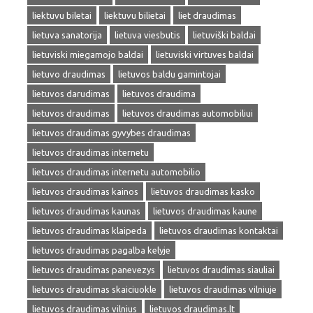
liektuvu biletai
liektuvu bilietai
liet draudimas
lietuva sanatorija
lietuva viesbutis
lietuviški baldai
lietuviski miegamojo baldai
lietuviski virtuves baldai
lietuvo draudimas
lietuvos baldu gamintojai
lietuvos darudimas
lietuvos draudima
lietuvos draudimas
lietuvos draudimas automobiliui
lietuvos draudimas gyvybes draudimas
lietuvos draudimas internetu
lietuvos draudimas internetu automobilio
lietuvos draudimas kainos
lietuvos draudimas kasko
lietuvos draudimas kaunas
lietuvos draudimas kaune
lietuvos draudimas klaipeda
lietuvos draudimas kontaktai
lietuvos draudimas pagalba kelyje
lietuvos draudimas panevezys
lietuvos draudimas siauliai
lietuvos draudimas skaiciuokle
lietuvos draudimas vilniuje
lietuvos draudimas vilnius
lietuvos draudimas.lt