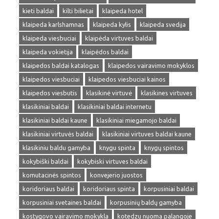
kieti baldai
kilti bilietai
klaipeda hotel
klaipeda karlshamnas
klaipeda kylis
klaipeda svedija
klaipeda viesbuciai
klaipėda virtuves baldai
klaipeda vokietija
klaipėdos baldai
klaipedos baldai katalogas
klaipedos vairavimo mokyklos
klaipedos viesbuciai
klaipedos viesbuciai kainos
klaipedos viesbutis
klasikinė virtuvė
klasikines virtuves
klasikiniai baldai
klasikiniai baldai internetu
klasikiniai baldai kaune
klasikiniai miegamojo baldai
klasikiniai virtuvės baldai
klasikiniai virtuves baldai kaune
klasikiniu baldu gamyba
knygu spinta
knygų spintos
kokybiški baldai
kokybiski virtuves baldai
komutacinės spintos
konvejerio juostos
koridoriaus baldai
koridoriaus spinta
korpusiniai baldai
korpusiniai svetaines baldai
korpusinių baldų gamyba
kostygovo vairavimo mokykla
kotedzu nuoma palangoje