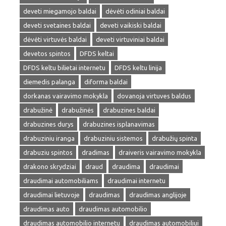
deveti miegamojo baldai
dėvėti odiniai baldai
deveti svetaines baldai
deveti vaikiski baldai
dėvėti virtuvės baldai
deveti virtuviniai baldai
devetos spintos
DFDS keltai
DFDS keltu bilietai internetu
DFDS keltu linija
diemedis palanga
diforma baldai
dorkanas vairavimo mokykla
dovanoja virtuves baldus
drabužinė
drabužinės
drabuzines baldai
drabuzines durys
drabuzines isplanavimas
drabuziniu iranga
drabuziniu sistemos
drabužių spinta
drabuziu spintos
dradimas
draiveris vairavimo mokykla
drakono skrydziai
draud
draudima
draudimai
draudimai automobiliams
draudimai internetu
draudimai lietuvoje
draudimas
draudimas anglijoje
draudimas auto
draudimas automobilio
draudimas automobilio internetu
draudimas automobiliui