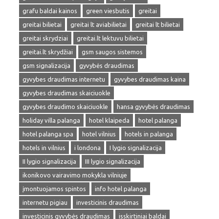
grafu baldai kainos
green viesbutis
greitai
greitai bilietai
greitai lt aviabilietai
greitai lt bilietai
greitai skrydziai
greitai.lt lektuvu bilietai
greitai.lt skrydžiai
gsm saugos sistemos
gsm signalizacija
gyvybės draudimas
gyvybes draudimas internetu
gyvybes draudimas kaina
gyvybes draudimas skaiciuokle
gyvybes draudimo skaiciuokle
hansa gyvybės draudimas
holiday villa palanga
hotel klaipeda
hotel palanga
hotel palanga spa
hotel vilnius
hotels in palanga
hotels in vilnius
i londona
I lygio signalizacija
II lygio signalizacija
III lygio signalizacija
ikonikovo vairavimo mokykla vilniuje
įmontuojamos spintos
info hotel palanga
internetu pigiau
investicinis draudimas
investicinis gyvybės draudimas
isskirtiniai baldai