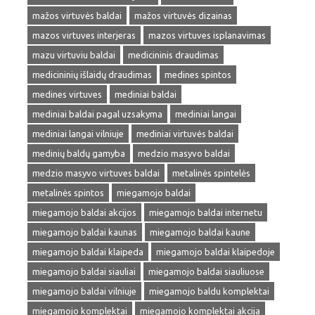
mažos virtuvės baldai
mažos virtuvės dizainas
mazos virtuves interjeras
mazos virtuves isplanavimas
mazu virtuviu baldai
medicininis draudimas
medicininių išlaidų draudimas
medines spintos
medines virtuves
mediniai baldai
mediniai baldai pagal uzsakyma
mediniai langai
mediniai langai vilniuje
mediniai virtuvės baldai
medinių baldų gamyba
medzio masyvo baldai
medzio masyvo virtuves baldai
metalinės spintelės
metalinės spintos
miegamojo baldai
miegamojo baldai akcijos
miegamojo baldai internetu
miegamojo baldai kaunas
miegamojo baldai kaune
miegamojo baldai klaipeda
miegamojo baldai klaipedoje
miegamojo baldai siauliai
miegamojo baldai siauliuose
miegamojo baldai vilniuje
miegamojo baldu komplektai
miegamojo komplektai
miegamojo komplektai akcija