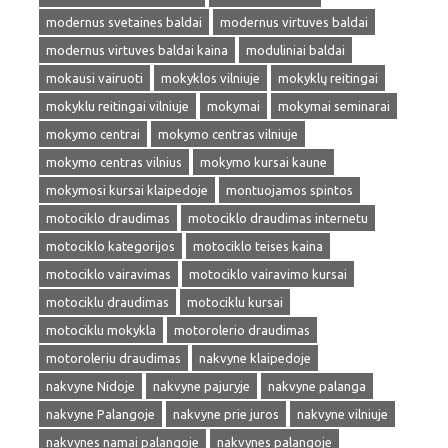
modernus svetaines baldai
modernus virtuves baldai
modernus virtuves baldai kaina
moduliniai baldai
mokausi vairuoti
mokyklos vilniuje
mokyklų reitingai
mokyklu reitingai vilniuje
mokymai
mokymai seminarai
mokymo centrai
mokymo centras vilniuje
mokymo centras vilnius
mokymo kursai kaune
mokymosi kursai klaipedoje
montuojamos spintos
motociklo draudimas
motociklo draudimas internetu
motociklo kategorijos
motociklo teises kaina
motociklo vairavimas
motociklo vairavimo kursai
motociklu draudimas
motociklu kursai
motociklu mokykla
motorolerio draudimas
motoroleriu draudimas
nakvyne klaipedoje
nakvyne Nidoje
nakvyne pajuryje
nakvyne palanga
nakvyne Palangoje
nakvyne prie juros
nakvyne vilniuje
nakvynes namai palangoje
nakvynes palangoje