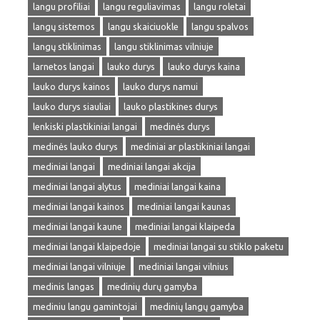
langu profiliai
langu reguliavimas
langu roletai
langų sistemos
langu skaiciuokle
langu spalvos
langų stiklinimas
langu stiklinimas vilniuje
larnetos langai
lauko durys
lauko durys kaina
lauko durys kainos
lauko durys namui
lauko durys siauliai
lauko plastikines durys
lenkiski plastikiniai langai
medinės durys
medinės lauko durys
mediniai ar plastikiniai langai
mediniai langai
mediniai langai akcija
mediniai langai alytus
mediniai langai kaina
mediniai langai kainos
mediniai langai kaunas
mediniai langai kaune
mediniai langai klaipeda
mediniai langai klaipedoje
mediniai langai su stiklo paketu
mediniai langai vilniuje
mediniai langai vilnius
medinis langas
medinių durų gamyba
mediniu langu gamintojai
medinių langų gamyba