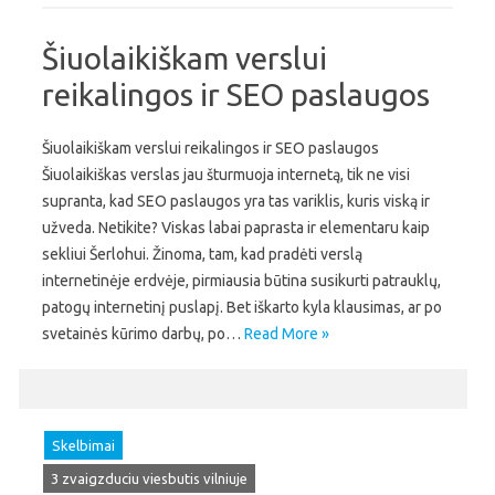
Šiuolaikiškam verslui
reikalingos ir SEO paslaugos
Šiuolaikiškam verslui reikalingos ir SEO paslaugos
Šiuolaikiškas verslas jau šturmuoja internetą, tik ne visi
supranta, kad SEO paslaugos yra tas variklis, kuris viską ir
užveda. Netikite? Viskas labai paprasta ir elementaru kaip
sekliui Šerlohui. Žinoma, tam, kad pradėti verslą
internetinėje erdvėje, pirmiausia būtina susikurti patrauklų,
patogų internetinį puslapį. Bet iškarto kyla klausimas, ar po
svetainės kūrimo darbų, po…
Read More »
Skelbimai
3 zvaigzduciu viesbutis vilniuje