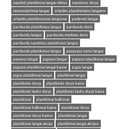
naudoti plastikiniai langai vilnius
naudotos durys
nestandartiniai langai
orlaides plastikiniams langams
orlaides plastikiniuose languose
padeveti langai
parduoda plastikinius langus
parduodu duris
parduodu langus
parduodu medines duris
parduodu naudotus plastikinius langus
parduodu plastikinius langus
pasyvaus namo langai
pasyvus langai
pigiausi langai
pigiausi plastikiniai langai
pigiausi plastikiniai langai kaune
pigūs langai
pigus plastikiniai langai
plastikinei langai
plastikinės durys
plastikinės durys kaina
plastikinės lauko durys
plastikines lauko durys kaina
plastikiniai
plastikiniai balkonai
plastikiniai balkonai kaina
plastikiniai durys
plastikiniai durys kainos
plastikiniai langai
plastikiniai langai akcija
plastikiniai langai akcijos