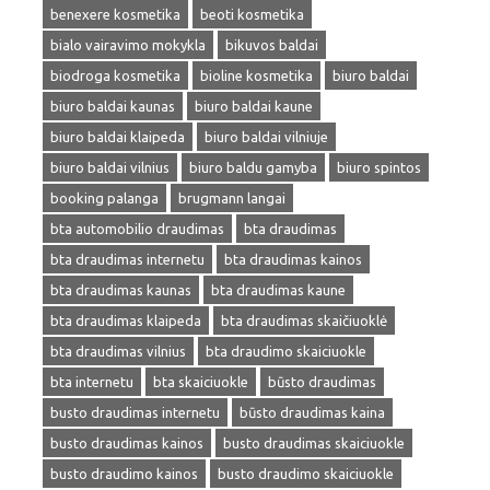
benexere kosmetika
beoti kosmetika
bialo vairavimo mokykla
bikuvos baldai
biodroga kosmetika
bioline kosmetika
biuro baldai
biuro baldai kaunas
biuro baldai kaune
biuro baldai klaipeda
biuro baldai vilniuje
biuro baldai vilnius
biuro baldu gamyba
biuro spintos
booking palanga
brugmann langai
bta automobilio draudimas
bta draudimas
bta draudimas internetu
bta draudimas kainos
bta draudimas kaunas
bta draudimas kaune
bta draudimas klaipeda
bta draudimas skaičiuoklė
bta draudimas vilnius
bta draudimo skaiciuokle
bta internetu
bta skaiciuokle
būsto draudimas
busto draudimas internetu
būsto draudimas kaina
busto draudimas kainos
busto draudimas skaiciuokle
busto draudimo kainos
busto draudimo skaiciuokle