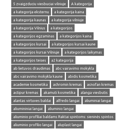
5 zvaigzduciu viesbuciai vilniuje
A kategorija
a kategorija eksternu
a kategorija kaina
a kategorija kaunas
a kategorija vilniuje
a kategorija Vilnius
a kategorijos
a kategorijos egzaminas
a kategorijos kaina
a kategorijos kursai
a kategorijos kursai kaune
a kategorijos kursai Vilniuje
a kategorijos laikymas
a kategorijos teises
a2 kategorija
ab lietuvos draudimas
abc vairavimo mokykla
abc vairavimo mokykla kaune
abidis kosmetika
academie kosmetika
achromin kremas
acnofan kremas
actipur kremas
akamuti kosmetika
alanga viesbutis
alantas virtuves baldai
alfredo langai
aliuminiai langai
aliumininiai langai
aliuminio langai
aliuminio profiliai baldams Raktai spintoms: sieninės spintos
aliuminio profilio langai
aluplast langai