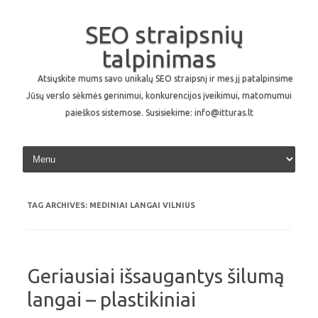
SEO straipsnių
talpinimas
Atsiųskite mums savo unikalų SEO straipsnį ir mes jį patalpinsime
Jūsų verslo sėkmės gerinimui, konkurencijos įveikimui, matomumui
paieškos sistemose. Susisiekime: info@itturas.lt
Skip to content
TAG ARCHIVES:
MEDINIAI LANGAI VILNIUS
Geriausiai išsaugantys šilumą
langai – plastikiniai