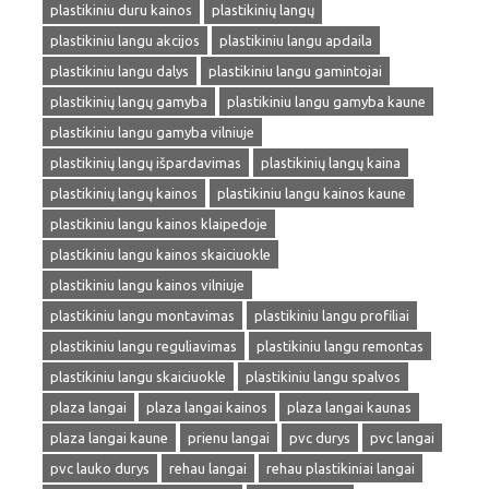
plastikiniu duru kainos
plastikinių langų
plastikiniu langu akcijos
plastikiniu langu apdaila
plastikiniu langu dalys
plastikiniu langu gamintojai
plastikinių langų gamyba
plastikiniu langu gamyba kaune
plastikiniu langu gamyba vilniuje
plastikinių langų išpardavimas
plastikinių langų kaina
plastikinių langų kainos
plastikiniu langu kainos kaune
plastikiniu langu kainos klaipedoje
plastikiniu langu kainos skaiciuokle
plastikiniu langu kainos vilniuje
plastikiniu langu montavimas
plastikiniu langu profiliai
plastikiniu langu reguliavimas
plastikiniu langu remontas
plastikiniu langu skaiciuokle
plastikiniu langu spalvos
plaza langai
plaza langai kainos
plaza langai kaunas
plaza langai kaune
prienu langai
pvc durys
pvc langai
pvc lauko durys
rehau langai
rehau plastikiniai langai