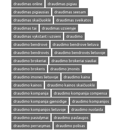
draudimas online
draudimas pigiau
draudimas pigiausias
draudimas seesam
draudimas skaičiuoklė
draudimas sveikatos
draudimas tai
draudimas uzsienyje
draudimas vykstant i uzsieni
draudimo
draudimo bendrovė
draudimo bendrove lietuva
draudimo bendrovės
draudimo bendrovės lietuvoje
draudimo brokeriai
draudimo brokeriai siauliai
draudimo brokeris
draudimo įmonės
draudimo imones lietuvoje
draudimo kaina
draudimo kainos
draudimo kainos skaičiuoklė
draudimo kompanija
draudimo kompanija compensa
draudimo kompanija gjensidige
draudimo kompanijos
draudimo kompanijos lietuvoje
draudimo nuolaida
draudimo pasiulymai
draudimo paslaugos
draudimo perrasymas
draudimo polisas