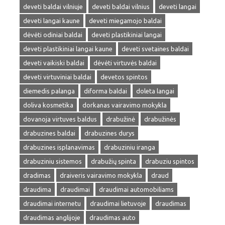
deveti baldai vilniuje
deveti baldai vilnius
deveti langai
deveti langai kaune
deveti miegamojo baldai
dėvėti odiniai baldai
deveti plastikiniai langai
deveti plastikiniai langai kaune
deveti svetaines baldai
deveti vaikiski baldai
dėvėti virtuvės baldai
deveti virtuviniai baldai
devetos spintos
diemedis palanga
diforma baldai
doleta langai
doliva kosmetika
dorkanas vairavimo mokykla
dovanoja virtuves baldus
drabužinė
drabužinės
drabuzines baldai
drabuzines durys
drabuzines isplanavimas
drabuziniu iranga
drabuziniu sistemos
drabužių spinta
drabuziu spintos
dradimas
draiveris vairavimo mokykla
draud
draudima
draudimai
draudimai automobiliams
draudimai internetu
draudimai lietuvoje
draudimas
draudimas anglijoje
draudimas auto