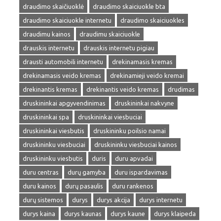
draudimo skaičiuoklė
draudimo skaiciuokle bta
draudimo skaiciuokle internetu
draudimo skaiciuokles
draudimu kainos
draudimu skaiciuokle
drauskis internetu
drauskis internetu pigiau
drausti automobili internetu
drekinamasis kremas
drekinamasis veido kremas
drekinamieji veido kremai
drekinantis kremas
drekinantis veido kremas
drudimas
druskininkai apgyvendinimas
druskininkai nakvyne
druskininkai spa
druskininkai viesbuciai
druskininkai viesbutis
druskininku poilsio namai
druskininku viesbuciai
druskininku viesbuciai kainos
druskininku viesbutis
duris
duru apvadai
duru centras
durų gamyba
duru ispardavimas
duru kainos
durų pasaulis
duru rankenos
durų sistemos
durys
durys akcija
durys internetu
durys kaina
durys kaunas
durys kaune
durys klaipeda