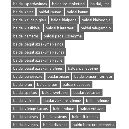
baldai ispardavimas
baldai issimoketinai
baldai jums
baldai kaina
baldai kaunas
baldai kaune
baldai kaune pigiau
baldai klaipeda
baldai klaipedoje
baldai klasikiniai
baldai lt internetu
baldai miegamojo
baldai namams
baldai pagal užsakymą
baldai pagal uzsakyma kainos
baldai pagal uzsakyma kaunas
baldai pagal uzsakyma kaune
baldai pagal uzsakyma vilnius
baldai panevėžyje
baldai panevezys
baldai pigiau
baldai pigiau internetu
baldai pigu
baldai pigus
baldai siauliuose
baldai spintos
baldai svetainei
baldai svetaines
baldai vaikams
baldai vaikams vilniuje
baldai vilniuje
baldai vilniuje kainos
baldai vilnius
baldai virtuvei
baldai virtuves
baldai visiems
baldai.lt kaunas
baldai.lt vilnius
baldu dizainas
baldu furnitura internetu