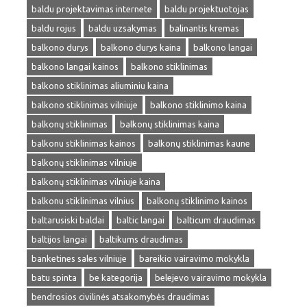
baldu projektavimas internete
baldu projektuotojas
baldu rojus
baldu uzsakymas
balinantis kremas
balkono durys
balkono durys kaina
balkono langai
balkono langai kainos
balkono stiklinimas
balkono stiklinimas aliuminiu kaina
balkono stiklinimas vilniuje
balkono stiklinimo kaina
balkonų stiklinimas
balkonų stiklinimas kaina
balkonu stiklinimas kainos
balkonų stiklinimas kaune
balkonų stiklinimas vilniuje
balkonų stiklinimas vilniuje kaina
balkonu stiklinimas vilnius
balkonų stiklinimo kainos
baltarusiski baldai
baltic langai
balticum draudimas
baltijos langai
baltikums draudimas
banketines sales vilniuje
bareikio vairavimo mokykla
batu spinta
be kategorija
belejevo vairavimo mokykla
bendrosios civilinės atsakomybės draudimas