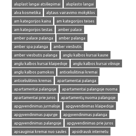
aluplast langai atsiliepimai
aluplasto langai
alva kosmetika
alytaus vairavimo mokyklos
am kategorijos kaina
am kategorijos teises
am kategorijos testas
amber palace
amber palace palanga
amber palanga
amber spa palanga
amber viesbutis
amber viesbutis palanga
anglu kalbos kursai kaune
anglu kalbos kursai klaipedoje
anglu kalbos kursai vilniuje
anglu kalbos pamokos
anticeliulitiniai kremai
anticeliulitinis kremas
apartamentai palanga
apartamentai palangoje
apartamentai palangoje nuoma
apartamentai prie juros
apartamentų nuoma palangoje
apgyvendinimas jurmaloje
apgyvendinimas klaipedoje
apgyvendinimas pajuryje
apgyvendinimas palanga
apgyvendinimas palangoje
apgyvendinimas prie juros
apsauginiai kremai nuo saules
apsidrausk internetu