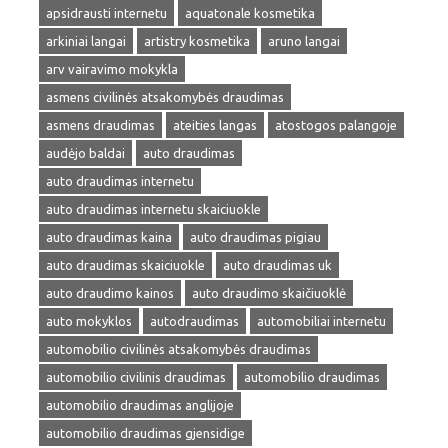
apsidrausti internetu
aquatonale kosmetika
arkiniai langai
artistry kosmetika
aruno langai
arv vairavimo mokykla
asmens civilinės atsakomybės draudimas
asmens draudimas
ateities langas
atostogos palangoje
audėjo baldai
auto draudimas
auto draudimas internetu
auto draudimas internetu skaiciuokle
auto draudimas kaina
auto draudimas pigiau
auto draudimas skaiciuokle
auto draudimas uk
auto draudimo kainos
auto draudimo skaičiuoklė
auto mokyklos
autodraudimas
automobiliai internetu
automobilio civilinės atsakomybės draudimas
automobilio civilinis draudimas
automobilio draudimas
automobilio draudimas anglijoje
automobilio draudimas gjensidige