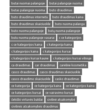
butai nuomai palangoje
butai palangoje nuoma
butas palangoje nuoma
buto draudimas
buto draudimas internetu
buto draudimas kaina
buto draudimas skaiciuokle
buto nuoma palanga
buto nuoma palangoje
butų nuoma palangoje
butu nuoma palangoje vasarai
c ce kategorijos
c ce kategorijos kaina
c kategorija kaina
c kategorijos kaina
c kategorijos kursai
c kategorijos kursai kaune
c kategorijos kursai vilniuje
ca draudimas
car draudimas
careline kosmetika
casco draudimas
casco draudimas skaiciuokle
casco draudimo skaiciuokle
casko draudimas
ce kategorija
ce kategorija kaina
ce kategorijos kaina
ce kategorijos kursai
ce vairavimo kursai
čekiški virtuvės baldai
civilinė atsakomybė
civilinės atsakomybės draudimas