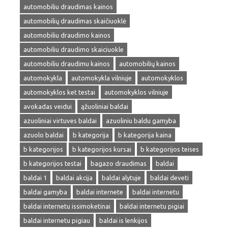
automobiliu draudimas kainos
automobilių draudimas skaičiuoklė
automobiliu draudimo kainos
automobiliu draudimo skaiciuokle
automobiliu draudimu kainos
automobilių kainos
automokykla
automokykla vilniuje
automokyklos
automokyklos ket testai
automokyklos vilniuje
avokadas veidui
ąžuoliniai baldai
azuoliniai virtuves baldai
azuoliniu baldu gamyba
azuolo baldai
b kategorija
b kategorija kaina
b kategorijos
b kategorijos kursai
b kategorijos teises
b kategorijos testai
bagazo draudimas
baldai
baldai 1
baldai akcija
baldai alytuje
baldai deveti
baldai gamyba
baldai internete
baldai internetu
baldai internetu issimoketinai
baldai internetu pigiai
baldai internetu pigiau
baldai is lenkijos