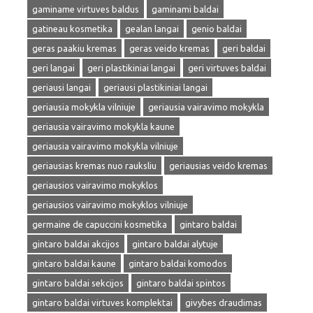
gaminame virtuves baldus
gaminami baldai
gatineau kosmetika
gealan langai
genio baldai
geras paakiu kremas
geras veido kremas
geri baldai
geri langai
geri plastikiniai langai
geri virtuves baldai
geriausi langai
geriausi plastikiniai langai
geriausia mokykla vilniuje
geriausia vairavimo mokykla
geriausia vairavimo mokykla kaune
geriausia vairavimo mokykla vilniuje
geriausias kremas nuo rauksliu
geriausias veido kremas
geriausios vairavimo mokyklos
geriausios vairavimo mokyklos vilniuje
germaine de capuccini kosmetika
gintaro baldai
gintaro baldai akcijos
gintaro baldai alytuje
gintaro baldai kaune
gintaro baldai komodos
gintaro baldai sekcijos
gintaro baldai spintos
gintaro baldai virtuves komplektai
givybes draudimas