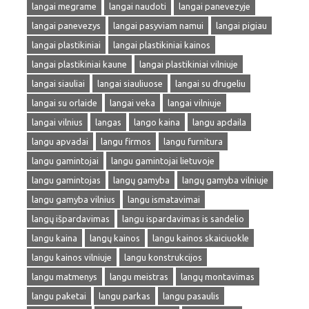
langai megrame
langai naudoti
langai panevezyje
langai panevezys
langai pasyviam namui
langai pigiau
langai plastikiniai
langai plastikiniai kainos
langai plastikiniai kaune
langai plastikiniai vilniuje
langai siauliai
langai siauliuose
langai su drugeliu
langai su orlaide
langai veka
langai vilniuje
langai vilnius
langas
lango kaina
langu apdaila
langu apvadai
langu firmos
langu furnitura
langu gamintojai
langu gamintojai lietuvoje
langu gamintojas
langų gamyba
langų gamyba vilniuje
langu gamyba vilnius
langu ismatavimai
langų išpardavimas
langu ispardavimas is sandelio
langu kaina
langų kainos
langu kainos skaiciuokle
langu kainos vilniuje
langu konstrukcijos
langu matmenys
langu meistras
langų montavimas
langu paketai
langu parkas
langu pasaulis