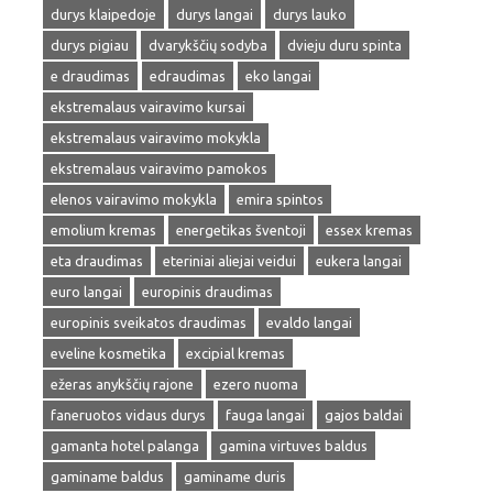
durys klaipedoje
durys langai
durys lauko
durys pigiau
dvarykščių sodyba
dvieju duru spinta
e draudimas
edraudimas
eko langai
ekstremalaus vairavimo kursai
ekstremalaus vairavimo mokykla
ekstremalaus vairavimo pamokos
elenos vairavimo mokykla
emira spintos
emolium kremas
energetikas šventoji
essex kremas
eta draudimas
eteriniai aliejai veidui
eukera langai
euro langai
europinis draudimas
europinis sveikatos draudimas
evaldo langai
eveline kosmetika
excipial kremas
ežeras anykščių rajone
ezero nuoma
faneruotos vidaus durys
fauga langai
gajos baldai
gamanta hotel palanga
gamina virtuves baldus
gaminame baldus
gaminame duris