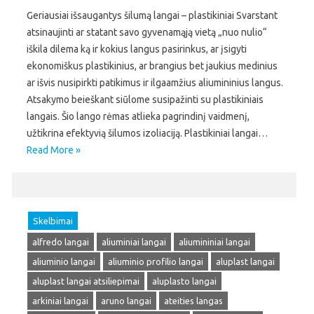
Geriausiai išsaugantys šilumą langai – plastikiniai Svarstant
atsinaujinti ar statant savo gyvenamąją vietą „nuo nulio“
iškila dilema ką ir kokius langus pasirinkus, ar įsigyti
ekonomiškus plastikinius, ar brangius bet jaukius medinius
ar išvis nusipirkti patikimus ir ilgaamžius aliumininius langus.
Atsakymo beieškant siūlome susipažinti su plastikiniais
langais. Šio lango rėmas atlieka pagrindinį vaidmenį,
užtikrina efektyvią šilumos izoliaciją. Plastikiniai langai…
Read More »
Skelbimai
alfredo langai
aliuminiai langai
aliumininiai langai
aliuminio langai
aliuminio profilio langai
aluplast langai
aluplast langai atsiliepimai
aluplasto langai
arkiniai langai
aruno langai
ateities langas