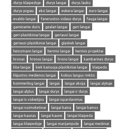
durys klaipedoje
durys langai
durys lauko
durys pigiau
eko langai
eukera langai
euro langai
evaldo langai
faneruotos vidaus durys
fauga langai
gaminame duris
gealan langai
geri langai
geri plastikiniai langai
geriausi langai
geriausi plastikiniai langai
glaskek langai
heinzmann langai
hermio langai
hermio projektai
hronas
hronas langai
hrono langai
kambarines durys
kbe langai
kiek kainuoja plastikiniai langai
klaipeda
klijuotos medienos langai
kokius langus rinktis
kommerling langai
langai
langai akcija
langai alytuje
langai alytus
langai durys
langai ir durys
langai is vokietijos
langai ispardavimas
langai issimoketinai
langai kaina
langai kainos
langai kaunas
langai kaune
langai klaipeda
langai klaipedoje
langai marijampole
langai mediniai