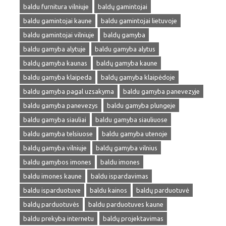
baldu furnitura vilniuje
baldų gamintojai
baldu gamintojai kaune
baldu gamintojai lietuvoje
baldu gamintojai vilniuje
baldų gamyba
baldu gamyba alytuje
baldu gamyba alytus
baldų gamyba kaunas
baldų gamyba kaune
baldu gamyba klaipeda
baldų gamyba klaipėdoje
baldu gamyba pagal uzsakyma
baldu gamyba panevezyje
baldu gamyba panevezys
baldu gamyba plungeje
baldu gamyba siauliai
baldu gamyba siauliuose
baldu gamyba telsiuose
baldu gamyba utenoje
baldų gamyba vilniuje
baldų gamyba vilnius
baldu gamybos imones
baldu imones
baldu imones kaune
baldu ispardavimas
baldu isparduotuve
baldu kainos
baldų parduotuvė
baldų parduotuvės
baldu parduotuves kaune
baldu prekyba internetu
baldų projektavimas