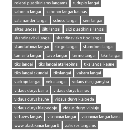
roletai plastikiniams langams
rudupio langai
sabonio langai
sabonio langai kaunas
salamander langai
schuco langai
seni langai
siltas langas
šilti langai
silti plastikiniai langai
skandinaviski langai
skandinavisko tipo langai
standartiniai langai
stogo langai
stumdomi langai
tamsinti langai
tavo langai
termo langai
tikri langai
tiks langai
tiks langai atsiliepimai
tiks langai kaune
tiks langai skundai
tikslangai
vakaru langai
varkojo langai
veka langai
vidaus durų gamyba
vidaus durys kaina
vidaus durys kainos
vidaus durys kaune
vidaus durys klaipeda
vidaus durys klaipėdoje
vidaus durys vilniuje
virtuves langas
vitrininiai langai
vitrininiai langai kaina
www plastikiniai langai lt
zaliuzes langams