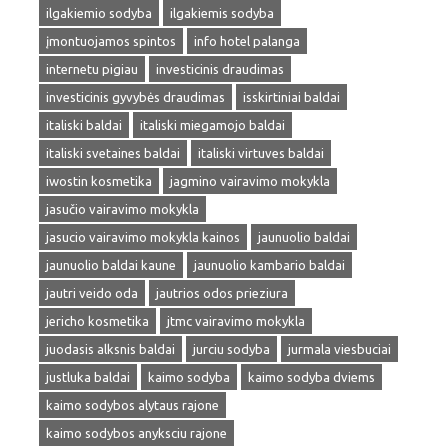
ilgakiemio sodyba
ilgakiemis sodyba
įmontuojamos spintos
info hotel palanga
internetu pigiau
investicinis draudimas
investicinis gyvybės draudimas
isskirtiniai baldai
italiski baldai
italiski miegamojo baldai
italiski svetaines baldai
italiski virtuves baldai
iwostin kosmetika
jagmino vairavimo mokykla
jasučio vairavimo mokykla
jasucio vairavimo mokykla kainos
jaunuolio baldai
jaunuolio baldai kaune
jaunuolio kambario baldai
jautri veido oda
jautrios odos prieziura
jericho kosmetika
jtmc vairavimo mokykla
juodasis alksnis baldai
jurciu sodyba
jurmala viesbuciai
justluka baldai
kaimo sodyba
kaimo sodyba dviems
kaimo sodybos alytaus rajone
kaimo sodybos anyksciu rajone