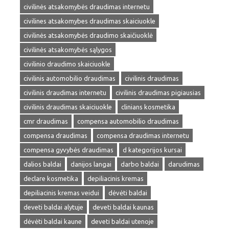
civilinės atsakomybės draudimas internetu
civilines atsakomybes draudimas skaiciuokle
civilinės atsakomybės draudimo skaičiuoklė
civilinės atsakomybės sąlygos
civilinio draudimo skaiciuokle
civilinis automobilio draudimas
civilinis draudimas
civilinis draudimas internetu
civilinis draudimas pigiausias
civilinis draudimas skaiciuokle
clinians kosmetika
cmr draudimas
compensa automobilio draudimas
compensa draudimas
compensa draudimas internetu
compensa gyvybės draudimas
d kategorijos kursai
dalios baldai
danijos langai
darbo baldai
darudimas
declare kosmetika
depiliacinis kremas
depiliacinis kremas veidui
dėvėti baldai
deveti baldai alytuje
deveti baldai kaunas
dėvėti baldai kaune
deveti baldai utenoje