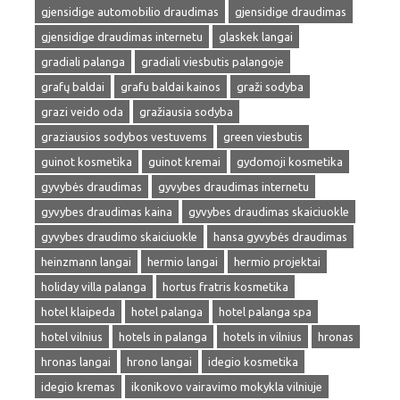
gjensidige automobilio draudimas
gjensidige draudimas
gjensidige draudimas internetu
glaskek langai
gradiali palanga
gradiali viesbutis palangoje
grafų baldai
grafu baldai kainos
graži sodyba
grazi veido oda
gražiausia sodyba
graziausios sodybos vestuvems
green viesbutis
guinot kosmetika
guinot kremai
gydomoji kosmetika
gyvybės draudimas
gyvybes draudimas internetu
gyvybes draudimas kaina
gyvybes draudimas skaiciuokle
gyvybes draudimo skaiciuokle
hansa gyvybės draudimas
heinzmann langai
hermio langai
hermio projektai
holiday villa palanga
hortus fratris kosmetika
hotel klaipeda
hotel palanga
hotel palanga spa
hotel vilnius
hotels in palanga
hotels in vilnius
hronas
hronas langai
hrono langai
idegio kosmetika
idegio kremas
ikonikovo vairavimo mokykla vilniuje