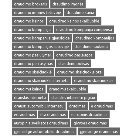
draudimo brokeris
draudimo įmonės
draudimo imones lietuvoje
draudimo kaina
draudimo kainos
draudimo kainos skaičiuoklė
draudimo kompanija
draudimo kompanija compensa
draudimo kompanija gjensidige
draudimo kompanijos
draudimo kompanijos lietuvoje
draudimo nuolaida
draudimo pasiulymai
draudimo paslaugos
draudimo perrasymas
draudimo polisas
draudimo skaičiuoklė
draudimo skaiciuokle bta
draudimo skaiciuokle internetu
draudimo skaiciuokles
draudimu kainos
draudimu skaiciuokle
drauskis internetu
drauskis internetu pigiau
drausti automobili internetu
drudimas
e draudimas
edraudimas
eta draudimas
europinis draudimas
europinis sveikatos draudimas
givybes draudimas
gjensidige automobilio draudimas
gjensidige draudimas