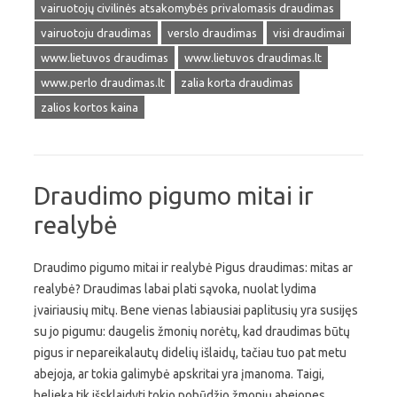
vairuotojų civilinės atsakomybės privalomasis draudimas
vairuotoju draudimas
verslo draudimas
visi draudimai
www.lietuvos draudimas
www.lietuvos draudimas.lt
www.perlo draudimas.lt
zalia korta draudimas
zalios kortos kaina
Draudimo pigumo mitai ir
realybė
Draudimo pigumo mitai ir realybė Pigus draudimas: mitas ar
realybė? Draudimas labai plati sąvoka, nuolat lydima
įvairiausių mitų. Bene vienas labiausiai paplitusių yra susijęs
su jo pigumu: daugelis žmonių norėtų, kad draudimas būtų
pigus ir nepareikalautų didelių išlaidų, tačiau tuo pat metu
abejoja, ar tokia galimybė apskritai yra įmanoma. Taigi,
belieka tik išsklaidyti tokio pobūdžio žmonių abejones,