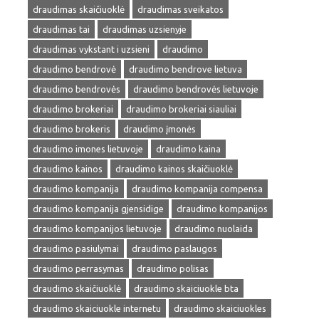
draudimas skaičiuoklė
draudimas sveikatos
draudimas tai
draudimas uzsienyje
draudimas vykstant i uzsieni
draudimo
draudimo bendrovė
draudimo bendrove lietuva
draudimo bendrovės
draudimo bendrovės lietuvoje
draudimo brokeriai
draudimo brokeriai siauliai
draudimo brokeris
draudimo įmonės
draudimo imones lietuvoje
draudimo kaina
draudimo kainos
draudimo kainos skaičiuoklė
draudimo kompanija
draudimo kompanija compensa
draudimo kompanija gjensidige
draudimo kompanijos
draudimo kompanijos lietuvoje
draudimo nuolaida
draudimo pasiulymai
draudimo paslaugos
draudimo perrasymas
draudimo polisas
draudimo skaičiuoklė
draudimo skaiciuokle bta
draudimo skaiciuokle internetu
draudimo skaiciuokles