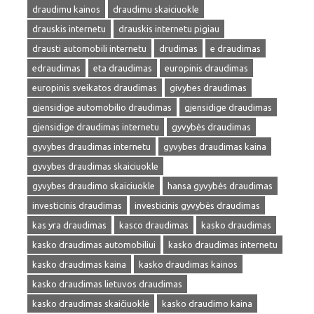
draudimu kainos
draudimu skaiciuokle
drauskis internetu
drauskis internetu pigiau
drausti automobili internetu
drudimas
e draudimas
edraudimas
eta draudimas
europinis draudimas
europinis sveikatos draudimas
givybes draudimas
gjensidige automobilio draudimas
gjensidige draudimas
gjensidige draudimas internetu
gyvybės draudimas
gyvybes draudimas internetu
gyvybes draudimas kaina
gyvybes draudimas skaiciuokle
gyvybes draudimo skaiciuokle
hansa gyvybės draudimas
investicinis draudimas
investicinis gyvybės draudimas
kas yra draudimas
kasco draudimas
kasko draudimas
kasko draudimas automobiliui
kasko draudimas internetu
kasko draudimas kaina
kasko draudimas kainos
kasko draudimas lietuvos draudimas
kasko draudimas skaičiuoklė
kasko draudimo kaina