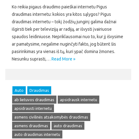
Ko reikia pigaus draudimo paieškai internetu Pigus
draudimas internetu: kokios yra kitos sąlygos? Pigus
draudimas internetu – tokį žodžių junginį galima dažnai
išgirsti tiek per televiziją ar radiją, ar išvysti įvairiuose
spaudos leidiniuose. Nepriklausomai nuo to, kur jį išvysime
ar pamatysime, negalime nuginčyti fakto, jog būtent šis
pasirinkimas yra vienas iš tų, kuri ypač domina žmones.
Nesunku suprasti,…
Read More »
Auto
Draudimas
ab lietuvos draudimas
apsidrausk internetu
apsidrausti internetu
asmens civilinės atsakomybės draudimas
asmens draudimas
auto draudimas
auto draudimas internetu