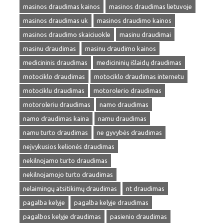
masinos draudimas kainos
masinos draudimas lietuvoje
masinos draudimas uk
masinos draudimo kainos
masinos draudimo skaiciuokle
masinu draudimai
masinu draudimas
masinu draudimo kainos
medicininis draudimas
medicininių išlaidų draudimas
motociklo draudimas
motociklo draudimas internetu
motociklu draudimas
motorolerio draudimas
motoroleriu draudimas
namo draudimas
namo draudimas kaina
namu draudimas
namu turto draudimas
ne gyvybės draudimas
neįvykusios kelionės draudimas
nekilnojamo turto draudimas
nekilnojamojo turto draudimas
nelaimingų atsitikimų draudimas
nt draudimas
pagalba kelyje
pagalba kelyje draudimas
pagalbos kelyje draudimas
pasienio draudimas