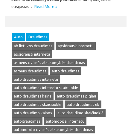
susijusias…
Read More »
Auto
Draudimas
ab lietuvos draudimas
apsidrausk internetu
apsidrausti internetu
asmens civilinės atsakomybės draudimas
asmens draudimas
auto draudimas
auto draudimas internetu
auto draudimas internetu skaiciuokle
auto draudimas kaina
auto draudimas pigiau
auto draudimas skaiciuokle
auto draudimas uk
auto draudimo kainos
auto draudimo skaičiuoklė
autodraudimas
automobiliai internetu
automobilio civilinės atsakomybės draudimas