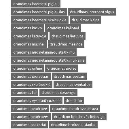
draudimas internetu pigiau
draudimas internetu pigiausias
draudimas internetu pigus
draudimas internetu skaiciuokle
draudimas kaina
draudimas kasko
draudimas kelionei
draudimas lietuvoje
draudimas lietuvos
draudimas masinai
draudimas masinos
draudimas nuo nelaimingų atsitikimų
draudimas nuo nelaimingų atsitikimų kaina
draudimas online
draudimas pigiau
draudimas pigiausias
draudimas seesam
draudimas skaičiuoklė
draudimas sveikatos
draudimas tai
draudimas uzsienyje
draudimas vykstant i uzsieni
draudimo
draudimo bendrovė
draudimo bendrove lietuva
draudimo bendrovės
draudimo bendrovės lietuvoje
draudimo brokeriai
draudimo brokeriai siauliai