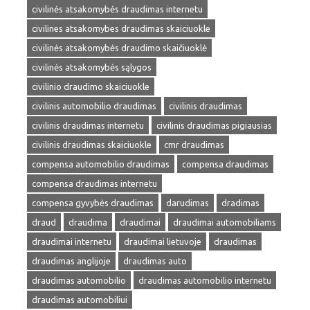
civilinės atsakomybės draudimas internetu
civilines atsakomybes draudimas skaiciuokle
civilinės atsakomybės draudimo skaičiuoklė
civilinės atsakomybės sąlygos
civilinio draudimo skaiciuokle
civilinis automobilio draudimas
civilinis draudimas
civilinis draudimas internetu
civilinis draudimas pigiausias
civilinis draudimas skaiciuokle
cmr draudimas
compensa automobilio draudimas
compensa draudimas
compensa draudimas internetu
compensa gyvybės draudimas
darudimas
dradimas
draud
draudima
draudimai
draudimai automobiliams
draudimai internetu
draudimai lietuvoje
draudimas
draudimas anglijoje
draudimas auto
draudimas automobilio
draudimas automobilio internetu
draudimas automobiliui