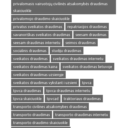
privalomasis vairuotojų civilinės atsakomybės draudimas
skaiciuokle
privalomojo draudimo skaiciuokle
privatus sveikatos draudimas
repatriacijos draudimas
savanoriškas sveikatos draudimas
seesam draudimas
seesam draudimas internetu
seimos draudimas
socialinis draudimas
studiju draudimas
sveikatos draudimas
sveikatos draudimas internetu
sveikatos draudimas kaina
sveikatos draudimas lietuvoje
sveikatos draudimas uzsienyje
sveikatos draudimas vykstant i uzsieni
tpvca
tpvca draudimas
tpvca draudimas internetu
tpvca skaiciuokle
tpvcad
traktoriaus draudimas
transporto civilines atsakomybes draudimas
transporto draudimas
transporto draudimas internetu
transporto draudimo skaiciuokle