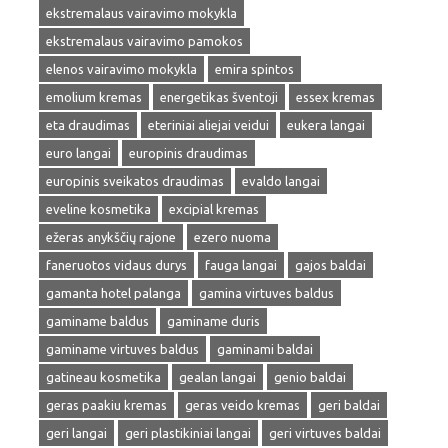
ekstremalaus vairavimo mokykla
ekstremalaus vairavimo pamokos
elenos vairavimo mokykla
emira spintos
emolium kremas
energetikas šventoji
essex kremas
eta draudimas
eteriniai aliejai veidui
eukera langai
euro langai
europinis draudimas
europinis sveikatos draudimas
evaldo langai
eveline kosmetika
excipial kremas
ežeras anykščių rajone
ezero nuoma
faneruotos vidaus durys
fauga langai
gajos baldai
gamanta hotel palanga
gamina virtuves baldus
gaminame baldus
gaminame duris
gaminame virtuves baldus
gaminami baldai
gatineau kosmetika
gealan langai
genio baldai
geras paakiu kremas
geras veido kremas
geri baldai
geri langai
geri plastikiniai langai
geri virtuves baldai