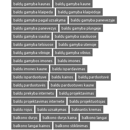
baldų gamyba kaunas
baldų gamyba kaune
baldu gamyba klaipeda
baldų gamyba klaipėdoje
baldu gamyba pagal uzsakyma
baldu gamyba panevezyje
baldu gamyba panevezys
baldu gamyba plungeje
baldu gamyba siauliai
baldu gamyba siauliuose
baldu gamyba telsiuose
baldu gamyba utenoje
baldų gamyba vilniuje
baldų gamyba vilnius
baldu gamybos imones
baldu imones
baldu imones kaune
baldu ispardavimas
baldu isparduotuve
baldu kainos
baldų parduotuvė
baldų parduotuvės
baldu parduotuves kaune
baldu prekyba internetu
baldų projektavimas
baldu projektavimas internete
baldu projektuotojas
baldu rojus
baldu uzsakymas
balinantis kremas
balkono durys
balkono durys kaina
balkono langai
balkono langai kainos
balkono stiklinimas