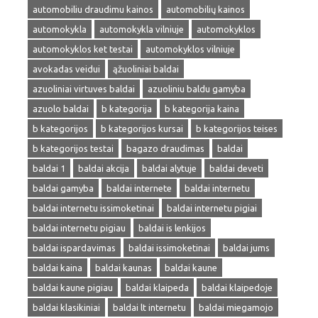
automobiliu draudimu kainos
automobilių kainos
automokykla
automokykla vilniuje
automokyklos
automokyklos ket testai
automokyklos vilniuje
avokadas veidui
ąžuoliniai baldai
azuoliniai virtuves baldai
azuoliniu baldu gamyba
azuolo baldai
b kategorija
b kategorija kaina
b kategorijos
b kategorijos kursai
b kategorijos teises
b kategorijos testai
bagazo draudimas
baldai
baldai 1
baldai akcija
baldai alytuje
baldai deveti
baldai gamyba
baldai internete
baldai internetu
baldai internetu issimoketinai
baldai internetu pigiai
baldai internetu pigiau
baldai is lenkijos
baldai ispardavimas
baldai issimoketinai
baldai jums
baldai kaina
baldai kaunas
baldai kaune
baldai kaune pigiau
baldai klaipeda
baldai klaipedoje
baldai klasikiniai
baldai lt internetu
baldai miegamojo