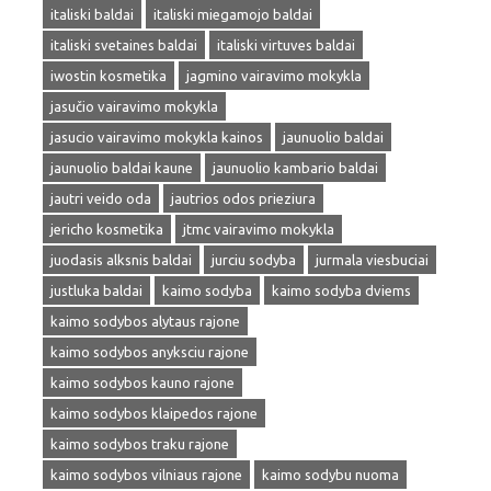
italiski baldai
italiski miegamojo baldai
italiski svetaines baldai
italiski virtuves baldai
iwostin kosmetika
jagmino vairavimo mokykla
jasučio vairavimo mokykla
jasucio vairavimo mokykla kainos
jaunuolio baldai
jaunuolio baldai kaune
jaunuolio kambario baldai
jautri veido oda
jautrios odos prieziura
jericho kosmetika
jtmc vairavimo mokykla
juodasis alksnis baldai
jurciu sodyba
jurmala viesbuciai
justluka baldai
kaimo sodyba
kaimo sodyba dviems
kaimo sodybos alytaus rajone
kaimo sodybos anyksciu rajone
kaimo sodybos kauno rajone
kaimo sodybos klaipedos rajone
kaimo sodybos traku rajone
kaimo sodybos vilniaus rajone
kaimo sodybu nuoma