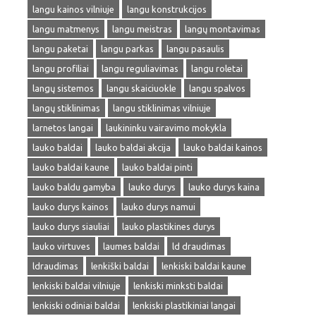
langu kainos vilniuje
langu konstrukcijos
langu matmenys
langu meistras
langų montavimas
langu paketai
langu parkas
langu pasaulis
langu profiliai
langu reguliavimas
langu roletai
langų sistemos
langu skaiciuokle
langu spalvos
langų stiklinimas
langu stiklinimas vilniuje
larnetos langai
laukininku vairavimo mokykla
lauko baldai
lauko baldai akcija
lauko baldai kainos
lauko baldai kaune
lauko baldai pinti
lauko baldu gamyba
lauko durys
lauko durys kaina
lauko durys kainos
lauko durys namui
lauko durys siauliai
lauko plastikines durys
lauko virtuves
laumes baldai
ld draudimas
ldraudimas
lenkiški baldai
lenkiski baldai kaune
lenkiski baldai vilniuje
lenkiski minksti baldai
lenkiski odiniai baldai
lenkiski plastikiniai langai