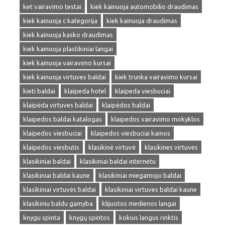
ket vairavimo testai
kiek kainuoja automobilio draudimas
kiek kainuoja c kategorija
kiek kainuoja draudimas
kiek kainuoja kasko draudimas
kiek kainuoja plastikiniai langai
kiek kainuoja vairavimo kursai
kiek kainuoja virtuves baldai
kiek trunka vairavimo kursai
kieti baldai
klaipeda hotel
klaipeda viesbuciai
klaipėda virtuves baldai
klaipėdos baldai
klaipedos baldai katalogas
klaipedos vairavimo mokyklos
klaipedos viesbuciai
klaipedos viesbuciai kainos
klaipedos viesbutis
klasikinė virtuvė
klasikines virtuves
klasikiniai baldai
klasikiniai baldai internetu
klasikiniai baldai kaune
klasikiniai miegamojo baldai
klasikiniai virtuvės baldai
klasikiniai virtuves baldai kaune
klasikiniu baldu gamyba
klijuotos medienos langai
knygu spinta
knygų spintos
kokius langus rinktis