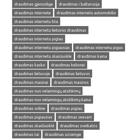
draudimas gjensidige
draudimas i baltarusija
draudimas internete
draudimas internetu automobilio
draudimas internetu bta
draudimas internetu lietuvos draudimas
draudimas internetu pigiau
draudimas internetu pigiausias
draudimas internetu pigus
draudimas internetu skaiciuokle
draudimas kaina
draudimas kasko
draudimas kelionei
draudimas lietuvoje
draudimas lietuvos
draudimas masinai
draudimas masinos
draudimas nuo nelaimingų atsitikimų
draudimas nuo nelaimingų atsitikimų kaina
draudimas online
draudimas pigiau
draudimas pigiausias
draudimas seesam
draudimas skaičiuoklė
draudimas sveikatos
draudimas tai
draudimas uzsienyje