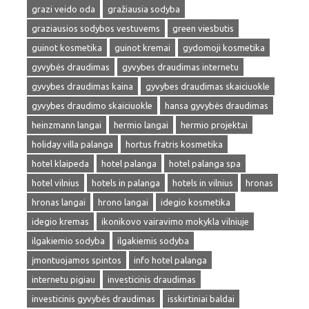
grazi veido oda
gražiausia sodyba
graziausios sodybos vestuvems
green viesbutis
guinot kosmetika
guinot kremai
gydomoji kosmetika
gyvybės draudimas
gyvybes draudimas internetu
gyvybes draudimas kaina
gyvybes draudimas skaiciuokle
gyvybes draudimo skaiciuokle
hansa gyvybės draudimas
heinzmann langai
hermio langai
hermio projektai
holiday villa palanga
hortus fratris kosmetika
hotel klaipeda
hotel palanga
hotel palanga spa
hotel vilnius
hotels in palanga
hotels in vilnius
hronas
hronas langai
hrono langai
idegio kosmetika
idegio kremas
ikonikovo vairavimo mokykla vilniuje
ilgakiemio sodyba
ilgakiemis sodyba
įmontuojamos spintos
info hotel palanga
internetu pigiau
investicinis draudimas
investicinis gyvybės draudimas
isskirtiniai baldai