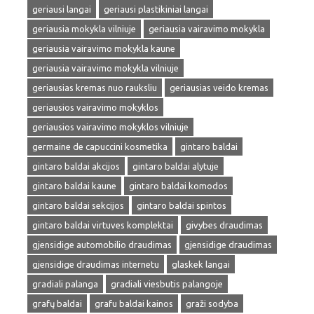
geriausi langai
geriausi plastikiniai langai
geriausia mokykla vilniuje
geriausia vairavimo mokykla
geriausia vairavimo mokykla kaune
geriausia vairavimo mokykla vilniuje
geriausias kremas nuo rauksliu
geriausias veido kremas
geriausios vairavimo mokyklos
geriausios vairavimo mokyklos vilniuje
germaine de capuccini kosmetika
gintaro baldai
gintaro baldai akcijos
gintaro baldai alytuje
gintaro baldai kaune
gintaro baldai komodos
gintaro baldai sekcijos
gintaro baldai spintos
gintaro baldai virtuves komplektai
givybes draudimas
gjensidige automobilio draudimas
gjensidige draudimas
gjensidige draudimas internetu
glaskek langai
gradiali palanga
gradiali viesbutis palangoje
grafų baldai
grafu baldai kainos
graži sodyba