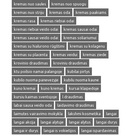
kremas nuo saules
kremas nuo spuogu
kremas nuo striju
kremas oda
kremas paakiams
kremas rasa
kremas riebiai odai
kremas riebiai veido odai
kremas sausai odai
kremas sausai veido odai
kremas soliariumui
kremas su hialurono rūgštimi
kremas su kolagenu
kremas su placenta
kremas veidui
kremas ziede
krovinio draudimas
kroviniu draudimas
ktu poilsio namai palangoje
kubilai pirtys
kubilo nuoma panevezyje
kubilu nuoma kaune
kuno kremai
kuno kremas
kursai klaipedoje
kursiu kaimas sventojoje
l draudimas
labai sausa veido oda
laidavimo draudimas
laimutes vairavimo mokykla
lakshmi kosmetika
langai
langai akcija
langai alytuje
langai alytus
langai durys
langai ir durys
langai is vokietijos
langai ispardavimas