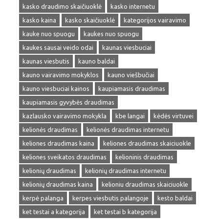
kasko draudimo skaičiuoklė
kasko internetu
kasko kaina
kasko skaičiuoklė
kategorijos vairavimo
kauke nuo spuogu
kaukes nuo spuogu
kaukes sausai veido odai
kaunas viesbuciai
kaunas viesbutis
kauno baldai
kauno vairavimo mokyklos
kauno viešbučiai
kauno viesbuciai kainos
kaupiamasis draudimas
kaupiamasis gyvybės draudimas
kazlausko vairavimo mokykla
kbe langai
kėdės virtuvei
kelionės draudimas
kelionės draudimas internetu
keliones draudimas kaina
keliones draudimas skaiciuokle
keliones sveikatos draudimas
kelioninis draudimas
kelionių draudimas
kelionių draudimas internetu
kelionių draudimas kaina
kelioniu draudimas skaiciuokle
kerpė palanga
kerpes viesbutis palangoje
kesto baldai
ket testai a kategorija
ket testai b kategorija