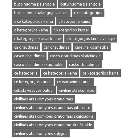
buto nuoma palangoje
butų nuoma palangoje
butu nuoma palangoje vasarai
c ce kategorijos
c ce kategorijos kaina
c kategorija kaina
c kategorijos kaina
c kategorijos kursai
c kategorijos kursai kaune
c kategorijos kursai vilniuje
ca draudimas
car draudimas
careline kosmetika
casco draudimas
casco draudimas skaiciuokle
casco draudimo skaiciuokle
casko draudimas
ce kategorija
ce kategorija kaina
ce kategorijos kaina
ce kategorijos kursai
ce vairavimo kursai
čekiški virtuvės baldai
civilinė atsakomybė
civilinės atsakomybės draudimas
civilinės atsakomybės draudimas internetu
civilines atsakomybes draudimas skaiciuokle
civilinės atsakomybės draudimo skaičiuoklė
civilinės atsakomybės sąlygos