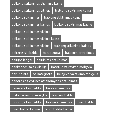
balkono stiklinimas aliuminiu kaina
balkono stiklinimas vilniuje
balkono stiklinimo kaina
balkonų stiklinimas
balkonų stiklinimas kaina
balkonu stiklinimas kainos
balkonų stiklinimas kaune
balkonų stiklinimas vilniuje
balkonų stiklinimas vilniuje kaina
balkonu stiklinimas vilnius
balkonų stiklinimo kainos
baltarusiski baldai
baltic langai
balticum draudimas
baltijos langai
baltikums draudimas
banketines sales vilniuje
bareikio vairavimo mokykla
batu spinta
be kategorija
belejevo vairavimo mokykla
bendrosios civilinės atsakomybės draudimas
benexere kosmetika
beoti kosmetika
bialo vairavimo mokykla
bikuvos baldai
biodroga kosmetika
bioline kosmetika
biuro baldai
biuro baldai kaunas
biuro baldai kaune