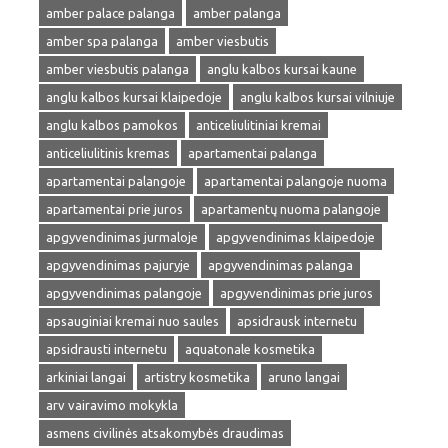
amber palace palanga
amber palanga
amber spa palanga
amber viesbutis
amber viesbutis palanga
anglu kalbos kursai kaune
anglu kalbos kursai klaipedoje
anglu kalbos kursai vilniuje
anglu kalbos pamokos
anticeliulitiniai kremai
anticeliulitinis kremas
apartamentai palanga
apartamentai palangoje
apartamentai palangoje nuoma
apartamentai prie juros
apartamentų nuoma palangoje
apgyvendinimas jurmaloje
apgyvendinimas klaipedoje
apgyvendinimas pajuryje
apgyvendinimas palanga
apgyvendinimas palangoje
apgyvendinimas prie juros
apsauginiai kremai nuo saules
apsidrausk internetu
apsidrausti internetu
aquatonale kosmetika
arkiniai langai
artistry kosmetika
aruno langai
arv vairavimo mokykla
asmens civilinės atsakomybės draudimas