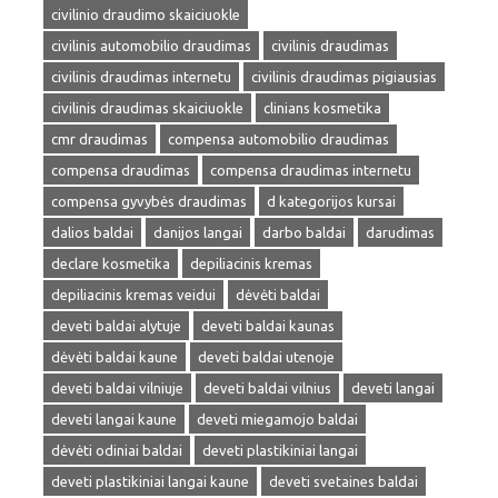
civilinio draudimo skaiciuokle
civilinis automobilio draudimas
civilinis draudimas
civilinis draudimas internetu
civilinis draudimas pigiausias
civilinis draudimas skaiciuokle
clinians kosmetika
cmr draudimas
compensa automobilio draudimas
compensa draudimas
compensa draudimas internetu
compensa gyvybės draudimas
d kategorijos kursai
dalios baldai
danijos langai
darbo baldai
darudimas
declare kosmetika
depiliacinis kremas
depiliacinis kremas veidui
dėvėti baldai
deveti baldai alytuje
deveti baldai kaunas
dėvėti baldai kaune
deveti baldai utenoje
deveti baldai vilniuje
deveti baldai vilnius
deveti langai
deveti langai kaune
deveti miegamojo baldai
dėvėti odiniai baldai
deveti plastikiniai langai
deveti plastikiniai langai kaune
deveti svetaines baldai