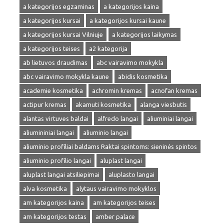
a kategorijos egzaminas
a kategorijos kaina
a kategorijos kursai
a kategorijos kursai kaune
a kategorijos kursai Vilniuje
a kategorijos laikymas
a kategorijos teises
a2 kategorija
ab lietuvos draudimas
abc vairavimo mokykla
abc vairavimo mokykla kaune
abidis kosmetika
academie kosmetika
achromin kremas
acnofan kremas
actipur kremas
akamuti kosmetika
alanga viesbutis
alantas virtuves baldai
alfredo langai
aliuminiai langai
aliumininiai langai
aliuminio langai
aliuminio profiliai baldams Raktai spintoms: sieninės spintos
aliuminio profilio langai
aluplast langai
aluplast langai atsiliepimai
aluplasto langai
alva kosmetika
alytaus vairavimo mokyklos
am kategorijos kaina
am kategorijos teises
am kategorijos testas
amber palace