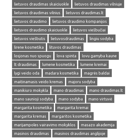
lietuvos draudimas skaiciuokle
lietuvos draudimas vilniuje
lietuvos draudimas vilnius
lietuvos draudimas.lt
lietuvos draudimo
lietuvos draudimo kompanijos
lietuvos draudimo skaiciuokle
lietuvos viešbučiai
lietuvos viešbutis
lietuvosdraudimas
lingiu sodyba
lirene kosmetika
lituvos draudimas
losjonas nuo spuogu
lova spinta
lovu gamyba kaune
lt draudimas
lumene kosmetika
lumene kremai
lygi veido oda
madara kosmetika
magrės baldai
maitinamasis veido kremas
majoru sodyba
manikiuro mokykla
mano draudimas
mano draudimas.lt
mano saunioji sodyba
mano sodyba
mano virtuvė
margarita kosmetika
margarita kremai
margarita kremas
margaritos kosmetika
marijampoles vairavimo mokyklos
masazo akademija
masinos draudimas
masinos draudimas anglijoje