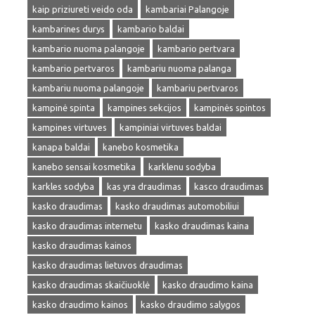
kaip priziureti veido oda
kambariai Palangoje
kambarines durys
kambario baldai
kambario nuoma palangoje
kambario pertvara
kambario pertvaros
kambariu nuoma palanga
kambariu nuoma palangoje
kambariu pertvaros
kampinė spinta
kampines sekcijos
kampinės spintos
kampines virtuves
kampiniai virtuves baldai
kanapa baldai
kanebo kosmetika
kanebo sensai kosmetika
karklenu sodyba
karkles sodyba
kas yra draudimas
kasco draudimas
kasko draudimas
kasko draudimas automobiliui
kasko draudimas internetu
kasko draudimas kaina
kasko draudimas kainos
kasko draudimas lietuvos draudimas
kasko draudimas skaičiuoklė
kasko draudimo kaina
kasko draudimo kainos
kasko draudimo salygos