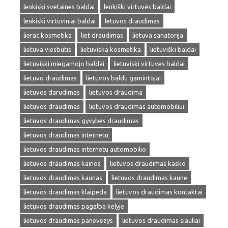
lenkiski svetaines baldai
lenkiški virtuvės baldai
lenkiski virtuviniai baldai
letuvos draudimas
lierac kosmetika
liet draudimas
lietuva sanatorija
lietuva viesbutis
lietuviska kosmetika
lietuviški baldai
lietuviski miegamojo baldai
lietuviski virtuves baldai
lietuvo draudimas
lietuvos baldu gamintojai
lietuvos darudimas
lietuvos draudima
lietuvos draudimas
lietuvos draudimas automobiliui
lietuvos draudimas gyvybes draudimas
lietuvos draudimas internetu
lietuvos draudimas internetu automobilio
lietuvos draudimas kainos
lietuvos draudimas kasko
lietuvos draudimas kaunas
lietuvos draudimas kaune
lietuvos draudimas klaipeda
lietuvos draudimas kontaktai
lietuvos draudimas pagalba kelyje
lietuvos draudimas panevezys
lietuvos draudimas siauliai