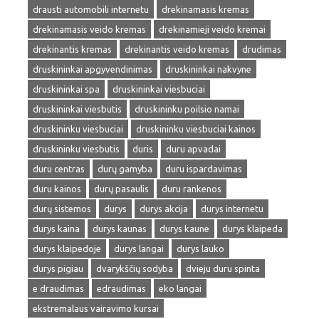
drausti automobili internetu
drekinamasis kremas
drekinamasis veido kremas
drekinamieji veido kremai
drekinantis kremas
drekinantis veido kremas
drudimas
druskininkai apgyvendinimas
druskininkai nakvyne
druskininkai spa
druskininkai viesbuciai
druskininkai viesbutis
druskininku poilsio namai
druskininku viesbuciai
druskininku viesbuciai kainos
druskininku viesbutis
duris
duru apvadai
duru centras
durų gamyba
duru ispardavimas
duru kainos
durų pasaulis
duru rankenos
durų sistemos
durys
durys akcija
durys internetu
durys kaina
durys kaunas
durys kaune
durys klaipeda
durys klaipedoje
durys langai
durys lauko
durys pigiau
dvarykščių sodyba
dvieju duru spinta
e draudimas
edraudimas
eko langai
ekstremalaus vairavimo kursai