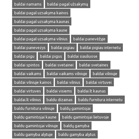
baldai namams
baldai pagal užsakymą
baldai pagal uzsakyma kainos
baldai pagal uzsakyma kaunas
baldai pagal uzsakyma kaune
baldai pagal uzsakyma vilnius
baldai panevėžyje
baldai panevezys
baldai pigiau
baldai pigiau internetu
baldai pigu
baldai pigus
baldai siauliuose
baldai spintos
baldai svetainei
baldai svetaines
baldai vaikams
baldai vaikams vilniuje
baldai vilniuje
baldai vilniuje kainos
baldai vilnius
baldai virtuvei
baldai virtuves
baldai visiems
baldai.lt kaunas
baldai.lt vilnius
baldu dizainas
baldu furnitura internetu
baldu furnitura vilniuje
baldų gamintojai
baldu gamintojai kaune
baldu gamintojai lietuvoje
baldu gamintojai vilniuje
baldų gamyba
baldu gamyba alytuje
baldu gamyba alytus