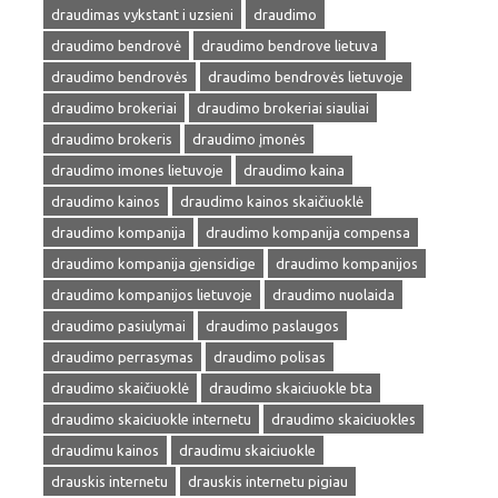
draudimas vykstant i uzsieni
draudimo
draudimo bendrovė
draudimo bendrove lietuva
draudimo bendrovės
draudimo bendrovės lietuvoje
draudimo brokeriai
draudimo brokeriai siauliai
draudimo brokeris
draudimo įmonės
draudimo imones lietuvoje
draudimo kaina
draudimo kainos
draudimo kainos skaičiuoklė
draudimo kompanija
draudimo kompanija compensa
draudimo kompanija gjensidige
draudimo kompanijos
draudimo kompanijos lietuvoje
draudimo nuolaida
draudimo pasiulymai
draudimo paslaugos
draudimo perrasymas
draudimo polisas
draudimo skaičiuoklė
draudimo skaiciuokle bta
draudimo skaiciuokle internetu
draudimo skaiciuokles
draudimu kainos
draudimu skaiciuokle
drauskis internetu
drauskis internetu pigiau