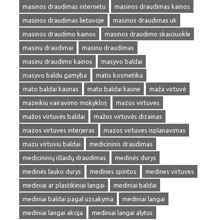
masinos draudimas internetu
masinos draudimas kainos
masinos draudimas lietuvoje
masinos draudimas uk
masinos draudimo kainos
masinos draudimo skaiciuokle
masinu draudimai
masinu draudimas
masinu draudimo kainos
masyvo baldai
masyvo baldu gamyba
matis kosmetika
mato baldai kaunas
mato baldai kaune
maža virtuvė
mazeikiu vairavimo mokyklos
mazos virtuves
mažos virtuvės baldai
mažos virtuvės dizainas
mazos virtuves interjeras
mazos virtuves isplanavimas
mazu virtuviu baldai
medicininis draudimas
medicininių išlaidų draudimas
medinės durys
medinės lauko durys
medines spintos
medines virtuves
mediniai ar plastikiniai langai
mediniai baldai
mediniai baldai pagal uzsakyma
mediniai langai
mediniai langai akcija
mediniai langai alytus