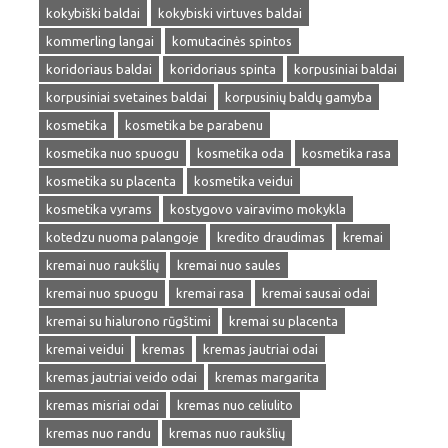
kokybiški baldai
kokybiski virtuves baldai
kommerling langai
komutacinės spintos
koridoriaus baldai
koridoriaus spinta
korpusiniai baldai
korpusiniai svetaines baldai
korpusinių baldų gamyba
kosmetika
kosmetika be parabenu
kosmetika nuo spuogu
kosmetika oda
kosmetika rasa
kosmetika su placenta
kosmetika veidui
kosmetika vyrams
kostygovo vairavimo mokykla
kotedzu nuoma palangoje
kredito draudimas
kremai
kremai nuo raukšlių
kremai nuo saules
kremai nuo spuogu
kremai rasa
kremai sausai odai
kremai su hialurono rūgštimi
kremai su placenta
kremai veidui
kremas
kremas jautriai odai
kremas jautriai veido odai
kremas margarita
kremas misriai odai
kremas nuo celiulito
kremas nuo randu
kremas nuo raukšlių