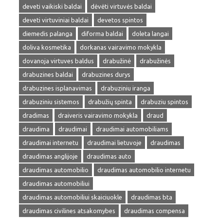
deveti vaikiski baldai
dėvėti virtuvės baldai
deveti virtuviniai baldai
devetos spintos
diemedis palanga
diforma baldai
doleta langai
doliva kosmetika
dorkanas vairavimo mokykla
dovanoja virtuves baldus
drabužinė
drabužinės
drabuzines baldai
drabuzines durys
drabuzines isplanavimas
drabuziniu iranga
drabuziniu sistemos
drabužių spinta
drabuziu spintos
dradimas
draiveris vairavimo mokykla
draud
draudima
draudimai
draudimai automobiliams
draudimai internetu
draudimai lietuvoje
draudimas
draudimas anglijoje
draudimas auto
draudimas automobilio
draudimas automobilio internetu
draudimas automobiliui
draudimas automobiliui skaiciuokle
draudimas bta
draudimas civilines atsakomybes
draudimas compensa