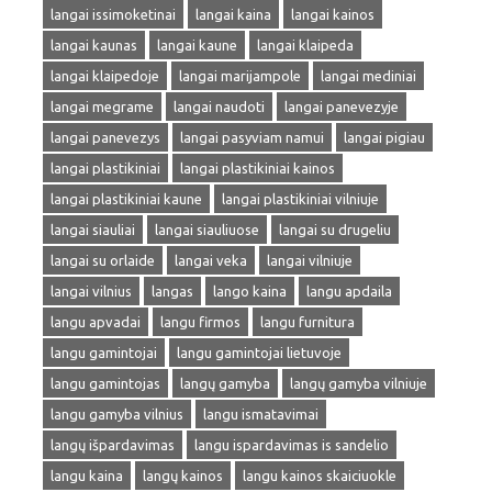
langai issimoketinai
langai kaina
langai kainos
langai kaunas
langai kaune
langai klaipeda
langai klaipedoje
langai marijampole
langai mediniai
langai megrame
langai naudoti
langai panevezyje
langai panevezys
langai pasyviam namui
langai pigiau
langai plastikiniai
langai plastikiniai kainos
langai plastikiniai kaune
langai plastikiniai vilniuje
langai siauliai
langai siauliuose
langai su drugeliu
langai su orlaide
langai veka
langai vilniuje
langai vilnius
langas
lango kaina
langu apdaila
langu apvadai
langu firmos
langu furnitura
langu gamintojai
langu gamintojai lietuvoje
langu gamintojas
langų gamyba
langų gamyba vilniuje
langu gamyba vilnius
langu ismatavimai
langų išpardavimas
langu ispardavimas is sandelio
langu kaina
langų kainos
langu kainos skaiciuokle