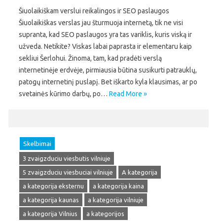
Šiuolaikiškam verslui reikalingos ir SEO paslaugos
Šiuolaikiškas verslas jau šturmuoja internetą, tik ne visi
supranta, kad SEO paslaugos yra tas variklis, kuris viską ir
užveda. Netikite? Viskas labai paprasta ir elementaru kaip
sekliui Šerlohui. Žinoma, tam, kad pradėti verslą
internetinėje erdvėje, pirmiausia būtina susikurti patrauklų,
patogų internetinį puslapį. Bet iškarto kyla klausimas, ar po
svetainės kūrimo darbų, po…
Read More »
Skelbimai
3 zvaigzduciu viesbutis vilniuje
5 zvaigzduciu viesbuciai vilniuje
A kategorija
a kategorija eksternu
a kategorija kaina
a kategorija kaunas
a kategorija vilniuje
a kategorija Vilnius
a kategorijos