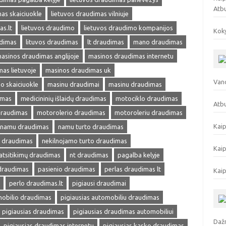
Atb
as skaiciuokle
lietuvos draudimas vilniuje
as.lt
lietuvos draudimo
lietuvos draudimo kompanijos
Koky
udimas
lituvos draudimas
lt draudimas
mano draudimas
asinos draudimas anglijoje
masinos draudimas internetu
as lietuvoje
masinos draudimas uk
Vand
o skaiciuokle
masinu draudimai
masinu draudimas
imas
medicininių išlaidų draudimas
motociklo draudimas
Atbu
draudimas
motorolerio draudimas
motoroleriu draudimas
Kaip
namu draudimas
namu turto draudimas
s draudimas
nekilnojamo turto draudimas
Kaip
atsitikimų draudimas
nt draudimas
pagalba kelyje
 draudimas
pasienio draudimas
perlas draudimas lt
Kaip
perlo draudimas.lt
pigiausi draudimai
mobilio draudimas
pigiausias automobiliu draudimas
pigiausias draudimas
pigiausias draudimas automobiliui
Dažn
pigiausias draudimas internetu
pigiausias kasko draudimas