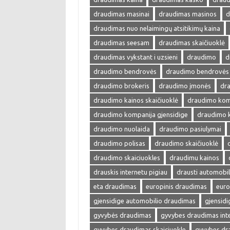
draudimas masinai
draudimas masinos
d
draudimas nuo nelaimingų atsitikimų kaina
draudimas seesam
draudimas skaičiuoklė
draudimas vykstant i uzsieni
draudimo
d
draudimo bendrovės
draudimo bendrovės 
draudimo brokeris
draudimo įmonės
dra
draudimo kainos skaičiuoklė
draudimo kom
draudimo kompanija gjensidige
draudimo 
draudimo nuolaida
draudimo pasiulymai
draudimo polisas
draudimo skaičiuoklė
draudimo skaiciuokles
draudimu kainos
drauskis internetu pigiau
drausti automobil
eta draudimas
europinis draudimas
euro
gjensidige automobilio draudimas
gjensid
gyvybės draudimas
gyvybes draudimas int
gyvybes draudimas skaiciuokle
gyvybes dr