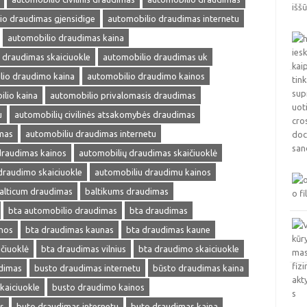
io draudimas gjensidige
automobilio draudimas internetu
automobilio draudimas kaina
 draudimas skaiciuokle
automobilio draudimas uk
lio draudimo kaina
automobilio draudimo kainos
lio kaina
automobilio privalomasis draudimas
u
automobilių civilinės atsakomybės draudimas
mas
automobiliu draudimas internetu
draudimas kainos
automobilių draudimas skaičiuoklė
draudimo skaiciuokle
automobiliu draudimu kainos
alticum draudimas
baltikums draudimas
bta automobilio draudimas
bta draudimas
nos
bta draudimas kaunas
bta draudimas kaune
čiuoklė
bta draudimas vilnius
bta draudimo skaiciuokle
dimas
busto draudimas internetu
būsto draudimas kaina
kaiciuokle
busto draudimo kainos
s
buto draudimas internetu
buto draudimas kaina