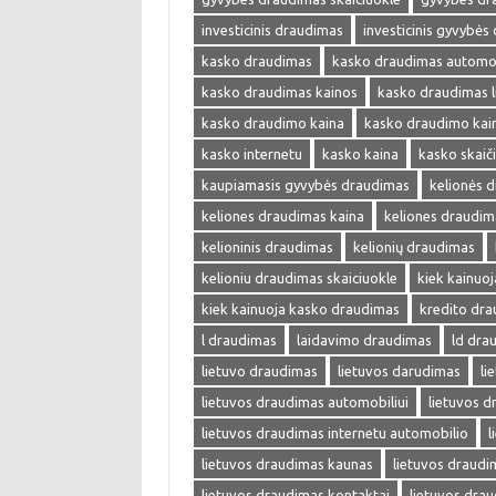
investicinis draudimas
investicinis gyvybės
kasko draudimas
kasko draudimas automob
kasko draudimas kainos
kasko draudimas l
kasko draudimo kaina
kasko draudimo kai
kasko internetu
kasko kaina
kasko skaič
kaupiamasis gyvybės draudimas
kelionės 
keliones draudimas kaina
keliones draudim
kelioninis draudimas
kelionių draudimas
kelioniu draudimas skaiciuokle
kiek kainuo
kiek kainuoja kasko draudimas
kredito dr
l draudimas
laidavimo draudimas
ld dra
lietuvo draudimas
lietuvos darudimas
li
lietuvos draudimas automobiliui
lietuvos 
lietuvos draudimas internetu automobilio
l
lietuvos draudimas kaunas
lietuvos draudi
lietuvos draudimas kontaktai
lietuvos drau