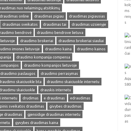
raudimas nuo nelaimingų atsitikimų
draudimas online
draudimas pigiau
draudimas pigiausias
draudimas sveikatos
draudimas tai
draudimas uzsienyje
raudimo bendrovė
draudimo bendrove lietuva
lietuvoje
draudimo brokeriai
draudimo brokeriai siauliai
udimo imones lietuvoje
draudimo kaina
draudimo kainos
panija
draudimo kompanija compensa
kompanijos
draudimo kompanijos lietuvoje
draudimo paslaugos
draudimo perrasymas
draudimo skaiciuokle bta
draudimo skaiciuokle internetu
draudimu skaiciuokle
drauskis internetu
i internetu
drudimas
e draudimas
edraudimas
pinis sveikatos draudimas
givybes draudimas
ige draudimas
gjensidige draudimas internetu
ernetu
gyvybes draudimas kaina
audimo skaiciuokle
hansa gyvybės draudimas