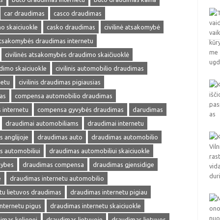
car draudimas
casco draudimas
o skaiciuokle
casko draudimas
civilinė atsakomybė
 atsakomybės draudimas internetu
civilinės atsakomybės draudimo skaičiuoklė
udimo skaiciuokle
civilinis automobilio draudimas
netu
civilinis draudimas pigiausias
as
compensa automobilio draudimas
internetu
compensa gyvybės draudimas
darudimas
draudimai automobiliams
draudimai internetu
 anglijoje
draudimas auto
draudimas automobilio
s automobiliui
draudimas automobiliui skaiciuokle
mybes
draudimas compensa
draudimas gjensidige
e
draudimas internetu automobilio
tu lietuvos draudimas
draudimas internetu pigiau
nternetu pigus
draudimas internetu skaiciuokle
imas kelionei
draudimas lietuvoje
draudimas lietuvos