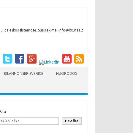
i paieškos sistemose. Susisiekime: info@itturas.lt
BILANNONSER SVERIGE
NUORODOS
eška
Paieška