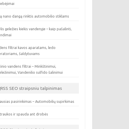
tebėjimai
ą nano dangą rinktis automobilio stiklams
lis geležies kiekis vandenyje – kaip pašalinti,
endimai
ens filtrai kavos aparatams, ledo
eratoriams, šaldytuvams
inio vandens filtrai – Minkštinimui,
ležinimui, Vandenilio sulfido šalinimui
SEO straipsniu talpinimas
ausias pasirinkimas – Automobilių supirkimas
traukos ir spauda ant drobės