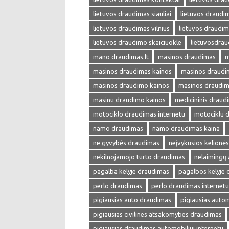
lietuvos draudimas siauliai
lietuvos draudim
lietuvos draudimas vilnius
lietuvos draudim
lietuvos draudimo skaiciuokle
lietuvosdra
mano draudimas.lt
masinos draudimas
m
masinos draudimas kainos
masinos draudim
masinos draudimo kainos
masinos draudim
masinu draudimo kainos
medicininis draud
motociklo draudimas internetu
motociklu 
namo draudimas
namo draudimas kaina
ne gyvybės draudimas
neįvykusios kelionė
nekilnojamojo turto draudimas
nelaimingų 
pagalba kelyje draudimas
pagalbos kelyje
perlo draudimas
perlo draudimas internetu
pigiausias auto draudimas
pigiausias auto
pigiausias civilines atsakomybes draudimas
pigiausias draudimas automobiliui internetu