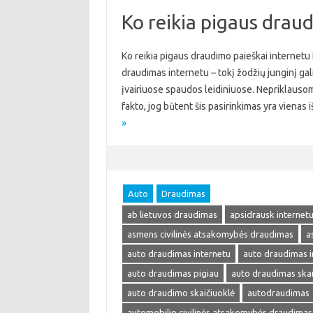
Ko reikia pigaus drau
Ko reikia pigaus draudimo paieškai internetu
draudimas internetu – tokį žodžių junginį galima
įvairiuose spaudos leidiniuose. Nepriklausom
fakto, jog būtent šis pasirinkimas yra viena
»
Auto
Draudimas
ab lietuvos draudimas
apsidrausk internet
asmens civilinės atsakomybės draudimas
a
auto draudimas internetu
auto draudimas i
auto draudimas pigiau
auto draudimas skai
auto draudimo skaičiuoklė
autodraudimas
automobilio civilinės atsakomybės draudimas