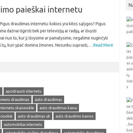
N
dimo paieškai internetu
 Pigus draudimas internetu: kokios yra kitos sąlygos? Pigus
 dažnai išgirsti tiek per televiziją ar radiją, ar išvysti
ai nuo to, kur jį išvysime ar pamatysime, negalime nuginčyti
s iš tų, kuri ypač domina žmones. Nesunku suprasti,…
Read More
u
apsidrausti internetu
smens draudimas
auto draudimas
nternetu skaiciuokle
auto draudimas kaina
ciuokle
auto draudimas uk
auto draudimo kainos
automobiliai internetu
automobilio civilinis draudimas
automobilio draudimas