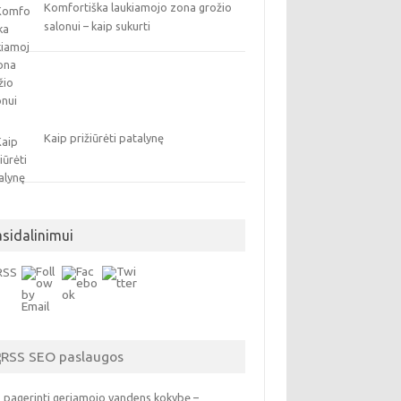
Komfortiška laukiamojo zona grožio
salonui – kaip sukurti
Kaip prižiūrėti patalynę
asidalinimui
SEO paslaugos
 pagerinti geriamojo vandens kokybę –