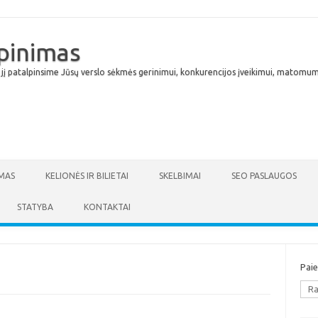
lpinimas
 jį patalpinsime Jūsų verslo sėkmės gerinimui, konkurencijos įveikimui, matomumu
Skip to content
MAS
KELIONĖS IR BILIETAI
SKELBIMAI
SEO PASLAUGOS
STATYBA
KONTAKTAI
Pai