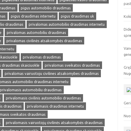
pas
draudimas
pigus automobilio draudimas
mas
pigus draudimas internetu
pigus draudimas uk
Koki
lio draudimas
privalomas automobilio draudimas internetu
Dide
e
privalomas automobiliu draudimas
spr
e
privalomas civilinės atsakomybės draudimas
Vand
internetu
gen
kaiciuokle
privalomas draudimas
 draudimas skaiciuokle
privalomas sveikatos draudimas
Gręž
privalomas vairuotoju civilines atsakomybes draudimas
Nuge
lomasis automobilio draudimas internetu
privalomasis automobiliu draudimas
s
privalomasis civilinis automobilio draudimas
Geri
is draudimas
privalomasis draudimas internetu
omasis sveikatos draudimas
Nuo
s
privalomasis vairuotojų civilinės atsakomybės draudimas
s draudimas skaiciuokle
privalomojo draudimo skaiciuokle