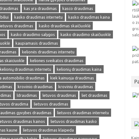
 draudimas
kas yra draudimas
kasco draudimas
iliui
kasko draudimas internetu
kasko draudimas kaina
ietuvos draudimas
kasko draudimas skaičiuoklė
nos
kasko draudimo salygos
kasko draudimo skaičiuoklė
iuoklė
kaupiamasis draudimas
draudimas
kelionės draudimas internetu
as skaiciuokle
keliones sveikatos draudimas
kelionių draudimas internetu
kelionių draudimas kaina
ja automobilio draudimas
kiek kainuoja draudimas
P
audimas
krovinio draudimas
kroviniu draudimas
udimas
ldraudimas
letuvos draudimas
liet draudimas
etuvos draudima
lietuvos draudimas
draudimas gyvybes draudimas
lietuvos draudimas internetu
ietuvos draudimas kainos
lietuvos draudimas kasko
mas kaune
lietuvos draudimas klaipeda
Kaip
dimas pagalba kelyje
lietuvos draudimas panevezys