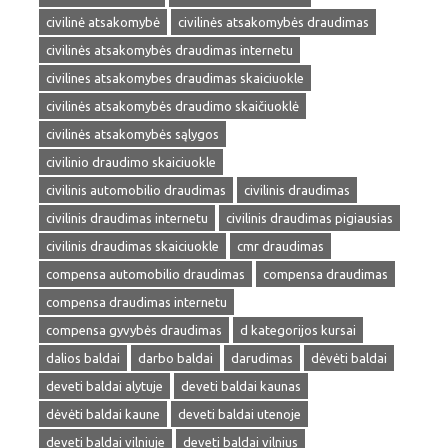
civilinė atsakomybė
civilinės atsakomybės draudimas
civilinės atsakomybės draudimas internetu
civilines atsakomybes draudimas skaiciuokle
civilinės atsakomybės draudimo skaičiuoklė
civilinės atsakomybės sąlygos
civilinio draudimo skaiciuokle
civilinis automobilio draudimas
civilinis draudimas
civilinis draudimas internetu
civilinis draudimas pigiausias
civilinis draudimas skaiciuokle
cmr draudimas
compensa automobilio draudimas
compensa draudimas
compensa draudimas internetu
compensa gyvybės draudimas
d kategorijos kursai
dalios baldai
darbo baldai
darudimas
dėvėti baldai
deveti baldai alytuje
deveti baldai kaunas
dėvėti baldai kaune
deveti baldai utenoje
deveti baldai vilniuje
deveti baldai vilnius