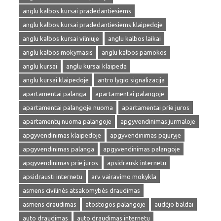
anglu kalbos kursai pradedantiesiems
anglu kalbos kursai pradedantiesiems klaipedoje
anglu kalbos kursai vilniuje
anglu kalbos laikai
anglu kalbos mokymasis
anglu kalbos pamokos
anglu kursai
anglu kursai klaipeda
anglu kursai klaipedoje
antro lygio signalizacija
apartamentai palanga
apartamentai palangoje
apartamentai palangoje nuoma
apartamentai prie juros
apartamentų nuoma palangoje
apgyvendinimas jurmaloje
apgyvendinimas klaipedoje
apgyvendinimas pajuryje
apgyvendinimas palanga
apgyvendinimas palangoje
apgyvendinimas prie juros
apsidrausk internetu
apsidrausti internetu
arv vairavimo mokykla
asmens civilinės atsakomybės draudimas
asmens draudimas
atostogos palangoje
audėjo baldai
auto draudimas
auto draudimas internetu