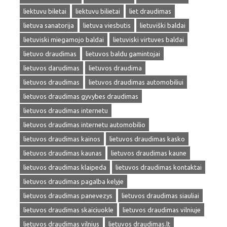
liektuvu biletai
liektuvu bilietai
liet draudimas
lietuva sanatorija
lietuva viesbutis
lietuviški baldai
lietuviski miegamojo baldai
lietuviski virtuves baldai
lietuvo draudimas
lietuvos baldu gamintojai
lietuvos darudimas
lietuvos draudima
lietuvos draudimas
lietuvos draudimas automobiliui
lietuvos draudimas gyvybes draudimas
lietuvos draudimas internetu
lietuvos draudimas internetu automobilio
lietuvos draudimas kainos
lietuvos draudimas kasko
lietuvos draudimas kaunas
lietuvos draudimas kaune
lietuvos draudimas klaipeda
lietuvos draudimas kontaktai
lietuvos draudimas pagalba kelyje
lietuvos draudimas panevezys
lietuvos draudimas siauliai
lietuvos draudimas skaiciuokle
lietuvos draudimas vilniuje
lietuvos draudimas vilnius
lietuvos draudimas.lt