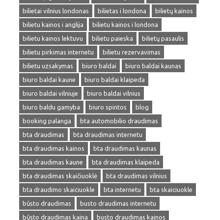
bilietai vilnius londonas
bilietas i londona
bilietų kainos
bilietu kainos i anglija
bilietu kainos i londona
bilietu kainos lektuvu
bilietu paieska
bilietų pasaulis
bilietu pirkimas internetu
bilietu rezervavimas
bilietu uzsakymas
biuro baldai
biuro baldai kaunas
biuro baldai kaune
biuro baldai klaipeda
biuro baldai vilniuje
biuro baldai vilnius
biuro baldu gamyba
biuro spintos
blog
booking palanga
bta automobilio draudimas
bta draudimas
bta draudimas internetu
bta draudimas kainos
bta draudimas kaunas
bta draudimas kaune
bta draudimas klaipeda
bta draudimas skaičiuoklė
bta draudimas vilnius
bta draudimo skaiciuokle
bta internetu
bta skaiciuokle
būsto draudimas
busto draudimas internetu
būsto draudimas kaina
busto draudimas kainos