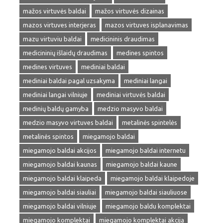
mažos virtuvės baldai
mažos virtuvės dizainas
mazos virtuves interjeras
mazos virtuves isplanavimas
mazu virtuviu baldai
medicininis draudimas
medicininių išlaidų draudimas
medines spintos
medines virtuves
mediniai baldai
mediniai baldai pagal uzsakyma
mediniai langai
mediniai langai vilniuje
mediniai virtuvės baldai
medinių baldų gamyba
medzio masyvo baldai
medzio masyvo virtuves baldai
metalinės spintelės
metalinės spintos
miegamojo baldai
miegamojo baldai akcijos
miegamojo baldai internetu
miegamojo baldai kaunas
miegamojo baldai kaune
miegamojo baldai klaipeda
miegamojo baldai klaipedoje
miegamojo baldai siauliai
miegamojo baldai siauliuose
miegamojo baldai vilniuje
miegamojo baldu komplektai
miegamojo komplektai
miegamojo komplektai akcija