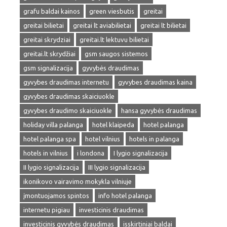
grafu baldai kainos
green viesbutis
greitai
greitai bilietai
greitai lt aviabilietai
greitai lt bilietai
greitai skrydziai
greitai.lt lektuvu bilietai
greitai.lt skrydžiai
gsm saugos sistemos
gsm signalizacija
gyvybės draudimas
gyvybes draudimas internetu
gyvybes draudimas kaina
gyvybes draudimas skaiciuokle
gyvybes draudimo skaiciuokle
hansa gyvybės draudimas
holiday villa palanga
hotel klaipeda
hotel palanga
hotel palanga spa
hotel vilnius
hotels in palanga
hotels in vilnius
i londona
I lygio signalizacija
II lygio signalizacija
III lygio signalizacija
ikonikovo vairavimo mokykla vilniuje
įmontuojamos spintos
info hotel palanga
internetu pigiau
investicinis draudimas
investicinis gyvybės draudimas
isskirtiniai baldai