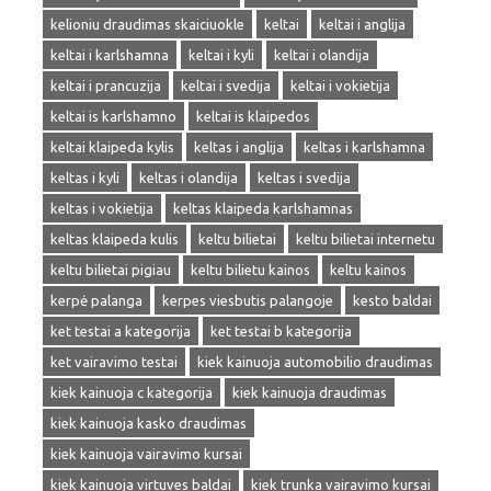
kelioniu draudimas skaiciuokle
keltai
keltai i anglija
keltai i karlshamna
keltai i kyli
keltai i olandija
keltai i prancuzija
keltai i svedija
keltai i vokietija
keltai is karlshamno
keltai is klaipedos
keltai klaipeda kylis
keltas i anglija
keltas i karlshamna
keltas i kyli
keltas i olandija
keltas i svedija
keltas i vokietija
keltas klaipeda karlshamnas
keltas klaipeda kulis
keltu bilietai
keltu bilietai internetu
keltu bilietai pigiau
keltu bilietu kainos
keltu kainos
kerpė palanga
kerpes viesbutis palangoje
kesto baldai
ket testai a kategorija
ket testai b kategorija
ket vairavimo testai
kiek kainuoja automobilio draudimas
kiek kainuoja c kategorija
kiek kainuoja draudimas
kiek kainuoja kasko draudimas
kiek kainuoja vairavimo kursai
kiek kainuoja virtuves baldai
kiek trunka vairavimo kursai