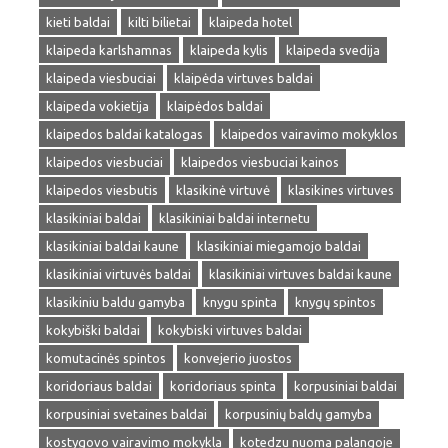
kieti baldai
kilti bilietai
klaipeda hotel
klaipeda karlshamnas
klaipeda kylis
klaipeda svedija
klaipeda viesbuciai
klaipėda virtuves baldai
klaipeda vokietija
klaipėdos baldai
klaipedos baldai katalogas
klaipedos vairavimo mokyklos
klaipedos viesbuciai
klaipedos viesbuciai kainos
klaipedos viesbutis
klasikinė virtuvė
klasikines virtuves
klasikiniai baldai
klasikiniai baldai internetu
klasikiniai baldai kaune
klasikiniai miegamojo baldai
klasikiniai virtuvės baldai
klasikiniai virtuves baldai kaune
klasikiniu baldu gamyba
knygu spinta
knygų spintos
kokybiški baldai
kokybiski virtuves baldai
komutacinės spintos
konvejerio juostos
koridoriaus baldai
koridoriaus spinta
korpusiniai baldai
korpusiniai svetaines baldai
korpusinių baldų gamyba
kostygovo vairavimo mokykla
kotedzu nuoma palangoje