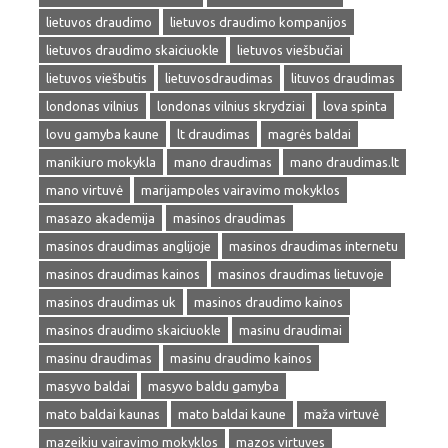
lietuvos draudimo
lietuvos draudimo kompanijos
lietuvos draudimo skaiciuokle
lietuvos viešbučiai
lietuvos viešbutis
lietuvosdraudimas
lituvos draudimas
londonas vilnius
londonas vilnius skrydziai
lova spinta
lovu gamyba kaune
lt draudimas
magrės baldai
manikiuro mokykla
mano draudimas
mano draudimas.lt
mano virtuvė
marijampoles vairavimo mokyklos
masazo akademija
masinos draudimas
masinos draudimas anglijoje
masinos draudimas internetu
masinos draudimas kainos
masinos draudimas lietuvoje
masinos draudimas uk
masinos draudimo kainos
masinos draudimo skaiciuokle
masinu draudimai
masinu draudimas
masinu draudimo kainos
masyvo baldai
masyvo baldu gamyba
mato baldai kaunas
mato baldai kaune
maža virtuvė
mazeikiu vairavimo mokyklos
mazos virtuves