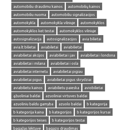
automobiliu draudimu kainos
automobilių kainos
automobiliu nuoma
automobiliu signalizacijos
automokykla
automokykla vilniuje
automokyklos
automokyklos ket testai
automokyklos vilniuje
autosignalizacija
autosignalizacijos
avia bilietai
avia.lt bilietai
aviabiletai
aviabilietai
aviabilietai akcijos
aviabilietai i jav
aviabilietai i londona
aviabilietai i milana
aviabilietai i osla
aviabilietai internetu
aviabilietai pigiau
aviabilietai pigus
aviabilietai pigus skrydziai
aviabilietu kainos
aviabilietu paieska
aviobilietai
ąžuoliniai baldai
azuoliniai virtuves baldai
azuoliniu baldu gamyba
azuolo baldai
b kategorija
b kategorija kaina
b kategorijos
b kategorijos kursai
b kategorijos teises
b kategorijos testai
bagažas lėktuve
bagazo draudimas