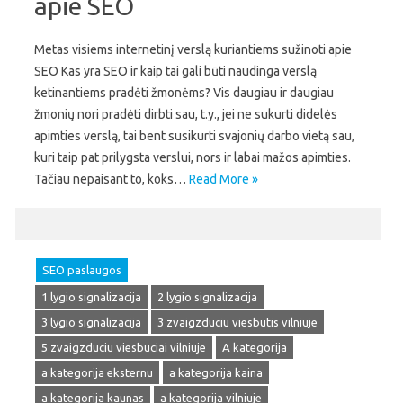
apie SEO
Metas visiems internetinį verslą kuriantiems sužinoti apie
SEO Kas yra SEO ir kaip tai gali būti naudinga verslą
ketinantiems pradėti žmonėms? Vis daugiau ir daugiau
žmonių nori pradėti dirbti sau, t.y., jei ne sukurti didelės
apimties verslą, tai bent susikurti svajonių darbo vietą sau,
kuri taip pat prilygsta verslui, nors ir labai mažos apimties.
Tačiau nepaisant to, koks…
Read More »
SEO paslaugos
1 lygio signalizacija
2 lygio signalizacija
3 lygio signalizacija
3 zvaigzduciu viesbutis vilniuje
5 zvaigzduciu viesbuciai vilniuje
A kategorija
a kategorija eksternu
a kategorija kaina
a kategorija kaunas
a kategorija vilniuje