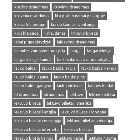
kredito draudimas
krovinio draudimas
kroviniu draudimas
ktu poilsio namai palangoje
kursai klaipedoje
kursiu kaimas sventojoje
kylis klaipeda
l draudimas
l4ktuvo bilietai
labai pigus skrydziai
laidavimo draudimas
laimutes vairavimo mokykla
langai
langai vilniuje
langai vilniuje kainos
laukininku vairavimo mokykla
lauko baldai
lauko baldai akcija
lauko baldai kainos
lauko baldai kaune
lauko baldai pinti
lauko baldu gamyba
lauko virtuves
laumes baldai
ld draudimas
ldraudimas
lektuvo
lektuvo biletai
lektuvo bilietai
lektuvo bilietai i amerika
lektuvo bilietai i anglija
lektuvo bilietai i londona
lektuvo bilietai i norvegija
lektuvo bilietai i vokietija
lėktuvo bilietai internetu
lektuvo bilietas
lėktuvo bilietu kainos
lektuvo kaina
lektuvo nuoma