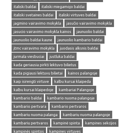
italiski baldai
italiski miegamojo baldai
italiski svetaines baldai
italiski virtuves baldai
jagmino vairavimo mokykla
jasučio vairavimo mokykla
jasucio vairavimo mokykla kainos
jaunuolio baldai
jaunuolio baldai kaune
jaunuolio kambario baldai
jtmc vairavimo mokykla
juodasis alksnis baldai
jurmala viesbuciai
justluka baldai
kada geriausia pirkti lektuvo bilietus
kada pigiausi lektuvu bilietai
kainos palangoje
kaip isirengti virtuve
kalbu kursai klaipeda
kalbu kursai klaipedoje
kambariai Palangoje
kambario baldai
kambario nuoma palangoje
kambario pertvara
kambario pertvaros
kambariu nuoma palanga
kambariu nuoma palangoje
kambariu pertvaros
kampinė spinta
kampines sekcijos
kampinės spintos
kampines virtuves