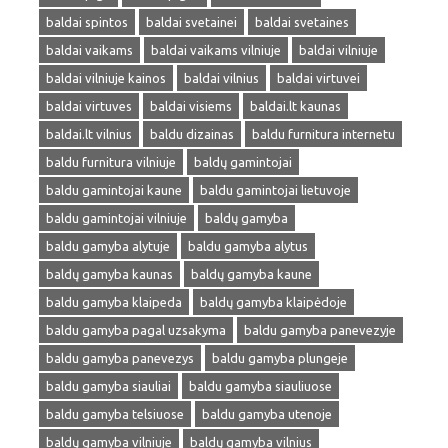
baldai spintos
baldai svetainei
baldai svetaines
baldai vaikams
baldai vaikams vilniuje
baldai vilniuje
baldai vilniuje kainos
baldai vilnius
baldai virtuvei
baldai virtuves
baldai visiems
baldai.lt kaunas
baldai.lt vilnius
baldu dizainas
baldu furnitura internetu
baldu furnitura vilniuje
baldų gamintojai
baldu gamintojai kaune
baldu gamintojai lietuvoje
baldu gamintojai vilniuje
baldų gamyba
baldu gamyba alytuje
baldu gamyba alytus
baldų gamyba kaunas
baldų gamyba kaune
baldu gamyba klaipeda
baldų gamyba klaipėdoje
baldu gamyba pagal uzsakyma
baldu gamyba panevezyje
baldu gamyba panevezys
baldu gamyba plungeje
baldu gamyba siauliai
baldu gamyba siauliuose
baldu gamyba telsiuose
baldu gamyba utenoje
baldų gamyba vilniuje
baldų gamyba vilnius