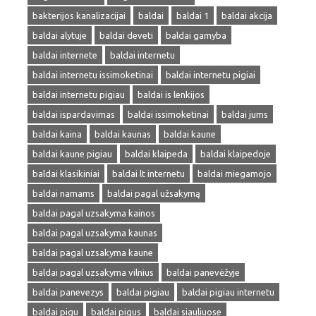
bakterijos kanalizacijai
baldai
baldai 1
baldai akcija
baldai alytuje
baldai deveti
baldai gamyba
baldai internete
baldai internetu
baldai internetu issimoketinai
baldai internetu pigiai
baldai internetu pigiau
baldai is lenkijos
baldai ispardavimas
baldai issimoketinai
baldai jums
baldai kaina
baldai kaunas
baldai kaune
baldai kaune pigiau
baldai klaipeda
baldai klaipedoje
baldai klasikiniai
baldai lt internetu
baldai miegamojo
baldai namams
baldai pagal užsakymą
baldai pagal uzsakyma kainos
baldai pagal uzsakyma kaunas
baldai pagal uzsakyma kaune
baldai pagal uzsakyma vilnius
baldai panevėžyje
baldai panevezys
baldai pigiau
baldai pigiau internetu
baldai pigu
baldai pigus
baldai siauliuose