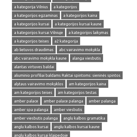
a kategorija Vilnius
a kategorijos
a kategorijos egzaminas
a kategorijos kaina
a kategorijos kursai
a kategorijos kursai kaune
a kategorijos kursai Vilniuje
a kategorijos laikymas
a kategorijos teises
a2 kategorija
ab lietuvos draudimas
abc vairavimo mokykla
abc vairavimo mokykla kaune
alanga viesbutis
alantas virtuves baldai
aliuminio profiliai baldams Raktai spintoms: sieninės spintos
alytaus vairavimo mokyklos
am kategorijos kaina
am kategorijos teises
am kategorijos testas
amber palace
amber palace palanga
amber palanga
amber spa palanga
amber viesbutis
amber viesbutis palanga
anglu kalbos gramatika
anglu kalbos kursai
anglu kalbos kursai kaune
anglu kalbos kursai klaipedoje