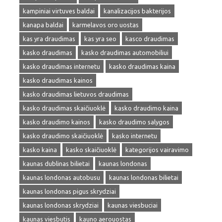
kampiniai virtuves baldai
kanalizacijos bakterijos
kanapa baldai
karmelavos oro uostas
kas yra draudimas
kas yra seo
kasco draudimas
kasko draudimas
kasko draudimas automobiliui
kasko draudimas internetu
kasko draudimas kaina
kasko draudimas kainos
kasko draudimas lietuvos draudimas
kasko draudimas skaičiuoklė
kasko draudimo kaina
kasko draudimo kainos
kasko draudimo salygos
kasko draudimo skaičiuoklė
kasko internetu
kasko kaina
kasko skaičiuoklė
kategorijos vairavimo
kaunas dublinas bilietai
kaunas londonas
kaunas londonas autobusu
kaunas londonas bilietai
kaunas londonas pigus skrydziai
kaunas londonas skrydziai
kaunas viesbuciai
kaunas viesbutis
kauno aerouostas