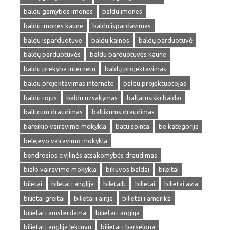
baldu gamybos imones
baldu imones
baldu imones kaune
baldu ispardavimas
baldu isparduotuve
baldu kainos
baldų parduotuvė
baldų parduotuvės
baldu parduotuves kaune
baldu prekyba internetu
baldų projektavimas
baldu projektavimas internete
baldu projektuotojas
baldu rojus
baldu uzsakymas
baltarusiski baldai
balticum draudimas
baltikums draudimas
bareikio vairavimo mokykla
batu spinta
be kategorija
belejevo vairavimo mokykla
bendrosios civilinės atsakomybės draudimas
bialo vairavimo mokykla
bikuvos baldai
bileitai
biletai
biletai i anglija
biletailt
bilietai
bilietai avia
bilietai greitai
bilietai i airija
bilietai i amerika
bilietai i amsterdama
bilietai i anglija
bilietai i anglija lektuvu
bilietai i barselona