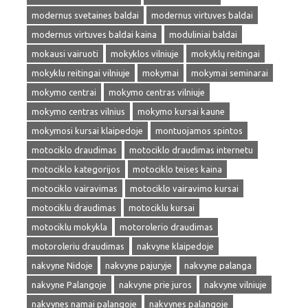
modernus svetaines baldai
modernus virtuves baldai
modernus virtuves baldai kaina
moduliniai baldai
mokausi vairuoti
mokyklos vilniuje
mokyklų reitingai
mokyklu reitingai vilniuje
mokymai
mokymai seminarai
mokymo centrai
mokymo centras vilniuje
mokymo centras vilnius
mokymo kursai kaune
mokymosi kursai klaipedoje
montuojamos spintos
motociklo draudimas
motociklo draudimas internetu
motociklo kategorijos
motociklo teises kaina
motociklo vairavimas
motociklo vairavimo kursai
motociklu draudimas
motociklu kursai
motociklu mokykla
motorolerio draudimas
motoroleriu draudimas
nakvyne klaipedoje
nakvyne Nidoje
nakvyne pajuryje
nakvyne palanga
nakvyne Palangoje
nakvyne prie juros
nakvyne vilniuje
nakvynes namai palangoje
nakvynes palangoje