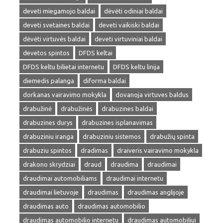
deveti miegamojo baldai
dėvėti odiniai baldai
deveti svetaines baldai
deveti vaikiski baldai
dėvėti virtuvės baldai
deveti virtuviniai baldai
devetos spintos
DFDS keltai
DFDS keltu bilietai internetu
DFDS keltu linija
diemedis palanga
diforma baldai
dorkanas vairavimo mokykla
dovanoja virtuves baldus
drabužinė
drabužinės
drabuzines baldai
drabuzines durys
drabuzines isplanavimas
drabuziniu iranga
drabuziniu sistemos
drabužių spinta
drabuziu spintos
dradimas
draiveris vairavimo mokykla
drakono skrydziai
draud
draudima
draudimai
draudimai automobiliams
draudimai internetu
draudimai lietuvoje
draudimas
draudimas anglijoje
draudimas auto
draudimas automobilio
draudimas automobilio internetu
draudimas automobiliui