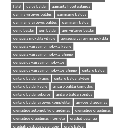
flylal
gajos baldai
gamanta hotel palanga
gamina virtuves baldus
gaminame baldus
gaminame virtuves baldus
gaminami baldai
genio baldai
geri baldai
geri virtuves baldai
geriausia mokykla vilniuje
geriausia vairavimo mokykla
geriausia vairavimo mokykla kaune
geriausia vairavimo mokykla vilniuje
geriausios vairavimo mokyklos
geriausios vairavimo mokyklos vilniuje
gintaro baldai
gintaro baldai akcijos
gintaro baldai alytuje
gintaro baldai kaune
gintaro baldai komodos
gintaro baldai sekcijos
gintaro baldai spintos
gintaro baldai virtuves komplektai
givybes draudimas
gjensidige automobilio draudimas
gjensidige draudimas
gjensidige draudimas internetu
gradiali palanga
gradiali viesbutis palangoje
grafų baldai