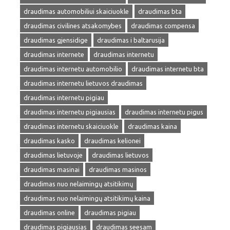
draudimas automobiliui skaiciuokle
draudimas bta
draudimas civilines atsakomybes
draudimas compensa
draudimas gjensidige
draudimas i baltarusija
draudimas internete
draudimas internetu
draudimas internetu automobilio
draudimas internetu bta
draudimas internetu lietuvos draudimas
draudimas internetu pigiau
draudimas internetu pigiausias
draudimas internetu pigus
draudimas internetu skaiciuokle
draudimas kaina
draudimas kasko
draudimas kelionei
draudimas lietuvoje
draudimas lietuvos
draudimas masinai
draudimas masinos
draudimas nuo nelaimingų atsitikimų
draudimas nuo nelaimingų atsitikimų kaina
draudimas online
draudimas pigiau
draudimas pigiausias
draudimas seesam