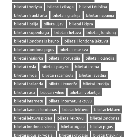
bilietai i berlyna
bilietai i cikaga
bilietai i dublina
bilietai i frankfurta
bilietai i graikija
bilietai i ispanija
bilietai i italija
bilietai į jav
bilietai i kipra
bilietai i kopenhaga
bilietai i lietuva
bilietai į londoną
bilietai i londona is kauno
bilietai i londona lektuvu
bilietai i londona pigus
bilietai i maskva
bilietai i niujorka
bilietai i norvegija
bilietai i olandija
bilietai i osla
bilietai i paryziu
bilietai i roma
bilietai i ryga
bilietai i stambula
bilietai i svedija
bilietai i tailanda
bilietai i tenerife
bilietai i turkija
bilietai i usa
bilietai i vilniu
bilietai i vokietija
bilietai internetu
bilietai internetu lektuvu
bilietai kaunas londonas
bilietai lektuvo
bilietai lėktuvu
bilietai lektuvu pigiau
bilietai lektuvui
bilietai londonas
bilietai londonas vilnius
bilietai pigiau
bilietai pigus
bilietai pigus skrydziai
bilietai skrydziai
bilietai traukiniu