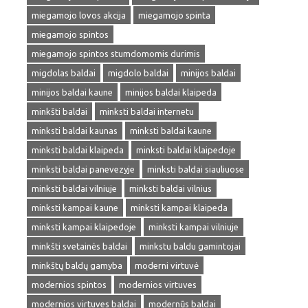
miegamojo lovos akcija
miegamojo spinta
miegamojo spintos
miegamojo spintos stumdomomis durimis
migdolas baldai
migdolo baldai
minijos baldai
minijos baldai kaune
minijos baldai klaipeda
minkšti baldai
minksti baldai internetu
minksti baldai kaunas
minksti baldai kaune
minksti baldai klaipeda
minksti baldai klaipedoje
minksti baldai panevezyje
minksti baldai siauliuose
minksti baldai vilniuje
minksti baldai vilnius
minksti kampai kaune
minksti kampai klaipeda
minksti kampai klaipedoje
minksti kampai vilniuje
minkšti svetainės baldai
minkstu baldu gamintojai
minkštų baldų gamyba
moderni virtuvė
modernios spintos
modernios virtuves
modernios virtuves baldai
modernūs baldai