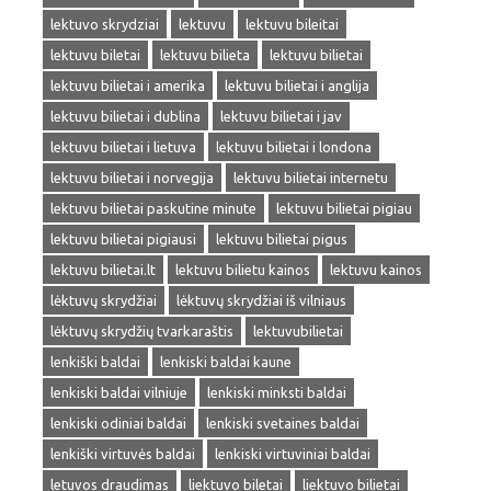
lektuvo skrydziai
lektuvu
lektuvu bileitai
lektuvu biletai
lektuvu bilieta
lektuvu bilietai
lektuvu bilietai i amerika
lektuvu bilietai i anglija
lektuvu bilietai i dublina
lektuvu bilietai i jav
lektuvu bilietai i lietuva
lektuvu bilietai i londona
lektuvu bilietai i norvegija
lektuvu bilietai internetu
lektuvu bilietai paskutine minute
lektuvu bilietai pigiau
lektuvu bilietai pigiausi
lektuvu bilietai pigus
lektuvu bilietai.lt
lektuvu bilietu kainos
lektuvu kainos
lėktuvų skrydžiai
lėktuvų skrydžiai iš vilniaus
lėktuvų skrydžių tvarkaraštis
lektuvubilietai
lenkiški baldai
lenkiski baldai kaune
lenkiski baldai vilniuje
lenkiski minksti baldai
lenkiski odiniai baldai
lenkiski svetaines baldai
lenkiški virtuvės baldai
lenkiski virtuviniai baldai
letuvos draudimas
liektuvo biletai
liektuvo bilietai