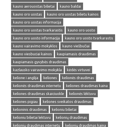
kauno aerouostas bilietai
kauno baldai
kauno oro uostas
kauno oro uostas bilietu kainos
kauno oro uostas informacija
kauno oro uostas tvarkarastis
kauno oro uosto
kauno oro uosto informacija
kauno oro uosto tvarkarastis
kauno vairavimo mokyklos
kauno viešbučiai
kauno viesbuciai kainos
kaupiamasis draudimas
kaupiamasis gyvybės draudimas
kazlausko vairavimo mokykla
kėdės virtuvei
kelione i anglija
keliones
kelionės draudimas
kelionės draudimas internetu
keliones draudimas kaina
keliones draudimas skaiciuokle
kelionės lėktuvu
keliones pigiau
keliones sveikatos draudimas
kelioninis draudimas
kelioniu bilietai
kelioniu bilietai lektuvu
kelionių draudimas
kelionių draudimas internetu
kelionių draudimas kaina