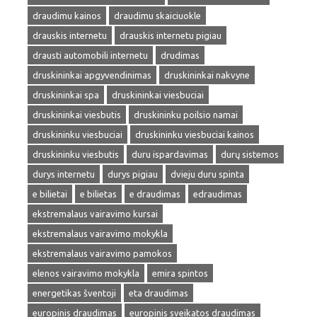
draudimu kainos
draudimu skaiciuokle
drauskis internetu
drauskis internetu pigiau
drausti automobili internetu
drudimas
druskininkai apgyvendinimas
druskininkai nakvyne
druskininkai spa
druskininkai viesbuciai
druskininkai viesbutis
druskininku poilsio namai
druskininku viesbuciai
druskininku viesbuciai kainos
druskininku viesbutis
duru ispardavimas
durų sistemos
durys internetu
durys pigiau
dvieju duru spinta
e bilietai
e bilietas
e draudimas
edraudimas
ekstremalaus vairavimo kursai
ekstremalaus vairavimo mokykla
ekstremalaus vairavimo pamokos
elenos vairavimo mokykla
emira spintos
energetikas šventoji
eta draudimas
europinis draudimas
europinis sveikatos draudimas