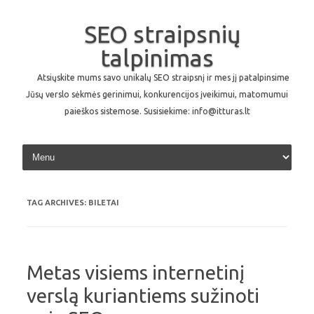
SEO straipsnių
talpinimas
Atsiųskite mums savo unikalų SEO straipsnį ir mes jį patalpinsime
Jūsų verslo sėkmės gerinimui, konkurencijos įveikimui, matomumui
paieškos sistemose. Susisiekime: info@itturas.lt
Skip to content
TAG ARCHIVES:
BILETAI
Metas visiems internetinį
verslą kuriantiems sužinoti