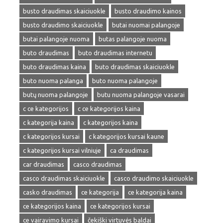
busto draudimas skaiciuokle
busto draudimo kainos
busto draudimo skaiciuokle
butai nuomai palangoje
butai palangoje nuoma
butas palangoje nuoma
buto draudimas
buto draudimas internetu
buto draudimas kaina
buto draudimas skaiciuokle
buto nuoma palanga
buto nuoma palangoje
butų nuoma palangoje
butu nuoma palangoje vasarai
c ce kategorijos
c ce kategorijos kaina
c kategorija kaina
c kategorijos kaina
c kategorijos kursai
c kategorijos kursai kaune
c kategorijos kursai vilniuje
ca draudimas
car draudimas
casco draudimas
casco draudimas skaiciuokle
casco draudimo skaiciuokle
casko draudimas
ce kategorija
ce kategorija kaina
ce kategorijos kaina
ce kategorijos kursai
ce vairavimo kursai
čekiški virtuvės baldai