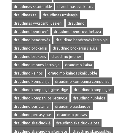
draudimas skaičiuoklė
draudimas sveikatos
draudimas tai
draudimas uzsienyje
draudimas vykstant i uzsieni
draudimo
draudimo bendrovė
draudimo bendrove lietuva
draudimo bendrovės
draudimo bendrovės lietuvoje
draudimo brokeriai
draudimo brokeriai siauliai
draudimo brokeris
draudimo įmonės
draudimo imones lietuvoje
draudimo kaina
draudimo kainos
draudimo kainos skaičiuoklė
draudimo kompanija
draudimo kompanija compensa
draudimo kompanija gjensidige
draudimo kompanijos
draudimo kompanijos lietuvoje
draudimo nuolaida
draudimo pasiulymai
draudimo paslaugos
draudimo perrasymas
draudimo polisas
draudimo skaičiuoklė
draudimo skaiciuokle bta
draudimo skaiciuokle internetu
draudimo skaiciuokles