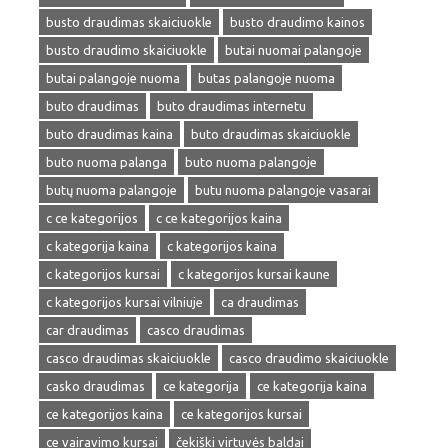
busto draudimas skaiciuokle
busto draudimo kainos
busto draudimo skaiciuokle
butai nuomai palangoje
butai palangoje nuoma
butas palangoje nuoma
buto draudimas
buto draudimas internetu
buto draudimas kaina
buto draudimas skaiciuokle
buto nuoma palanga
buto nuoma palangoje
butų nuoma palangoje
butu nuoma palangoje vasarai
c ce kategorijos
c ce kategorijos kaina
c kategorija kaina
c kategorijos kaina
c kategorijos kursai
c kategorijos kursai kaune
c kategorijos kursai vilniuje
ca draudimas
car draudimas
casco draudimas
casco draudimas skaiciuokle
casco draudimo skaiciuokle
casko draudimas
ce kategorija
ce kategorija kaina
ce kategorijos kaina
ce kategorijos kursai
ce vairavimo kursai
čekiški virtuvės baldai