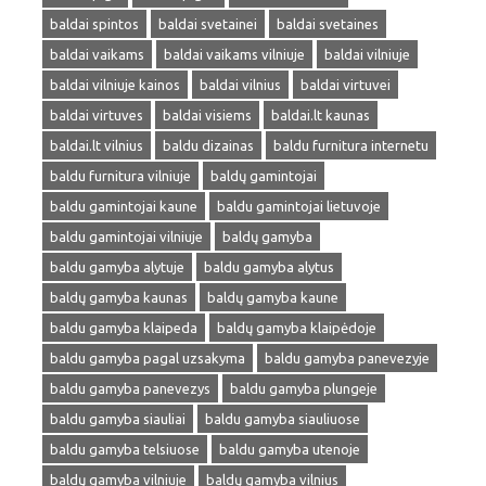
baldai spintos
baldai svetainei
baldai svetaines
baldai vaikams
baldai vaikams vilniuje
baldai vilniuje
baldai vilniuje kainos
baldai vilnius
baldai virtuvei
baldai virtuves
baldai visiems
baldai.lt kaunas
baldai.lt vilnius
baldu dizainas
baldu furnitura internetu
baldu furnitura vilniuje
baldų gamintojai
baldu gamintojai kaune
baldu gamintojai lietuvoje
baldu gamintojai vilniuje
baldų gamyba
baldu gamyba alytuje
baldu gamyba alytus
baldų gamyba kaunas
baldų gamyba kaune
baldu gamyba klaipeda
baldų gamyba klaipėdoje
baldu gamyba pagal uzsakyma
baldu gamyba panevezyje
baldu gamyba panevezys
baldu gamyba plungeje
baldu gamyba siauliai
baldu gamyba siauliuose
baldu gamyba telsiuose
baldu gamyba utenoje
baldų gamyba vilniuje
baldų gamyba vilnius