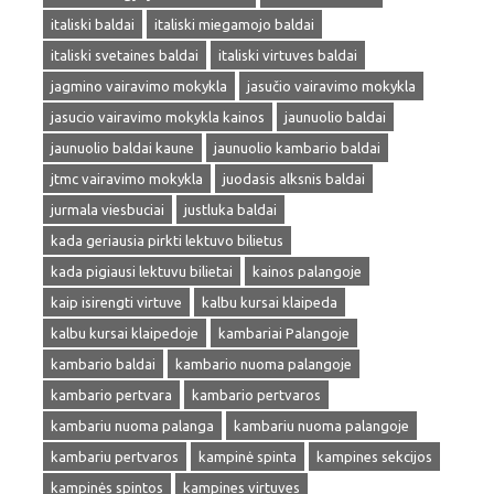
italiski baldai
italiski miegamojo baldai
italiski svetaines baldai
italiski virtuves baldai
jagmino vairavimo mokykla
jasučio vairavimo mokykla
jasucio vairavimo mokykla kainos
jaunuolio baldai
jaunuolio baldai kaune
jaunuolio kambario baldai
jtmc vairavimo mokykla
juodasis alksnis baldai
jurmala viesbuciai
justluka baldai
kada geriausia pirkti lektuvo bilietus
kada pigiausi lektuvu bilietai
kainos palangoje
kaip isirengti virtuve
kalbu kursai klaipeda
kalbu kursai klaipedoje
kambariai Palangoje
kambario baldai
kambario nuoma palangoje
kambario pertvara
kambario pertvaros
kambariu nuoma palanga
kambariu nuoma palangoje
kambariu pertvaros
kampinė spinta
kampines sekcijos
kampinės spintos
kampines virtuves