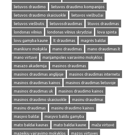
lietuvos draudimo
lietuvos draudimo kompanijos
lietuvos draudimo skaiciuokle
lietuvos viešbučiai
lietuvos viešbutis
lietuvosdraudimas
lituvos draudimas
londonas vilnius
londonas vilnius skrydziai
lova spinta
lovu gamyba kaune
lt draudimas
magrės baldai
manikiuro mokykla
mano draudimas
mano draudimas.lt
mano virtuvė
marijampoles vairavimo mokyklos
masazo akademija
masinos draudimas
masinos draudimas anglijoje
masinos draudimas internetu
masinos draudimas kainos
masinos draudimas lietuvoje
masinos draudimas uk
masinos draudimo kainos
masinos draudimo skaiciuokle
masinu draudimai
masinu draudimas
masinu draudimo kainos
masyvo baldai
masyvo baldu gamyba
mato baldai kaunas
mato baldai kaune
maža virtuvė
mazeikiu vairavimo mokyklos
mazos virtuves