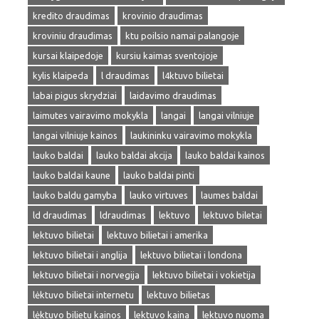
kredito draudimas
krovinio draudimas
kroviniu draudimas
ktu poilsio namai palangoje
kursai klaipedoje
kursiu kaimas sventojoje
kylis klaipeda
l draudimas
l4ktuvo bilietai
labai pigus skrydziai
laidavimo draudimas
laimutes vairavimo mokykla
langai
langai vilniuje
langai vilniuje kainos
laukininku vairavimo mokykla
lauko baldai
lauko baldai akcija
lauko baldai kainos
lauko baldai kaune
lauko baldai pinti
lauko baldu gamyba
lauko virtuves
laumes baldai
ld draudimas
ldraudimas
lektuvo
lektuvo biletai
lektuvo bilietai
lektuvo bilietai i amerika
lektuvo bilietai i anglija
lektuvo bilietai i londona
lektuvo bilietai i norvegija
lektuvo bilietai i vokietija
lėktuvo bilietai internetu
lektuvo bilietas
lėktuvo bilietu kainos
lektuvo kaina
lektuvo nuoma