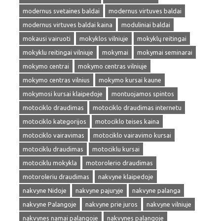
modernus svetaines baldai
modernus virtuves baldai
modernus virtuves baldai kaina
moduliniai baldai
mokausi vairuoti
mokyklos vilniuje
mokyklų reitingai
mokyklu reitingai vilniuje
mokymai
mokymai seminarai
mokymo centrai
mokymo centras vilniuje
mokymo centras vilnius
mokymo kursai kaune
mokymosi kursai klaipedoje
montuojamos spintos
motociklo draudimas
motociklo draudimas internetu
motociklo kategorijos
motociklo teises kaina
motociklo vairavimas
motociklo vairavimo kursai
motociklu draudimas
motociklu kursai
motociklu mokykla
motorolerio draudimas
motoroleriu draudimas
nakvyne klaipedoje
nakvyne Nidoje
nakvyne pajuryje
nakvyne palanga
nakvyne Palangoje
nakvyne prie juros
nakvyne vilniuje
nakvynes namai palangoje
nakvynes palangoje