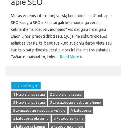
apie SEO
Metas visiems internetinį verslą kuriantiems sužinoti apie
SEO Kas yra SEO ir kaip tai gali būti naudinga verslą
ketinantiems pradėti žmonėms? Vis daugiau ir daugiau
žmonių nori pradėti dirbti sau, t.y., jei ne sukurti didelės
apimties verslą, tai bent susikurti svajonių darbo vietą sau,
kuri taip pat prilygsta verslui, nors ir labai mažos apimties.
Tačiau nepaisant to, koks…
Read More »
SEO paslaugos
1 lygio signalizacija
2 lygio signalizacija
3 lygio signalizacija
3 zvaigzduciu viesbutis vilniuje
5 zvaigzduciu viesbuciai vilniuje
A kategorija
a kategorija eksternu
a kategorija kaina
a kategorija kaunas
a kategorija vilniuje