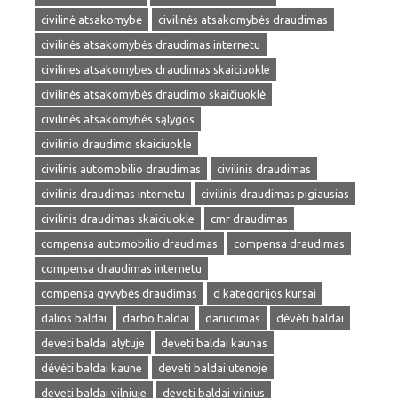
civilinė atsakomybė
civilinės atsakomybės draudimas
civilinės atsakomybės draudimas internetu
civilines atsakomybes draudimas skaiciuokle
civilinės atsakomybės draudimo skaičiuoklė
civilinės atsakomybės sąlygos
civilinio draudimo skaiciuokle
civilinis automobilio draudimas
civilinis draudimas
civilinis draudimas internetu
civilinis draudimas pigiausias
civilinis draudimas skaiciuokle
cmr draudimas
compensa automobilio draudimas
compensa draudimas
compensa draudimas internetu
compensa gyvybės draudimas
d kategorijos kursai
dalios baldai
darbo baldai
darudimas
dėvėti baldai
deveti baldai alytuje
deveti baldai kaunas
dėvėti baldai kaune
deveti baldai utenoje
deveti baldai vilniuje
deveti baldai vilnius