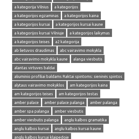
a kategorija Vilnius
a kategorijos
a kategorijos egzaminas
a kategorijos kaina
a kategorijos kursai
a kategorijos kursai kaune
a kategorijos kursai Vilniuje
a kategorijos laikymas
a kategorijos teises
a2 kategorija
ab lietuvos draudimas
abc vairavimo mokykla
abc vairavimo mokykla kaune
alanga viesbutis
alantas virtuves baldai
aliuminio profiliai baldams Raktai spintoms: sieninės spintos
alytaus vairavimo mokyklos
am kategorijos kaina
am kategorijos teises
am kategorijos testas
amber palace
amber palace palanga
amber palanga
amber spa palanga
amber viesbutis
amber viesbutis palanga
anglu kalbos gramatika
anglu kalbos kursai
anglu kalbos kursai kaune
anglu kalbos kursai klaipedoje