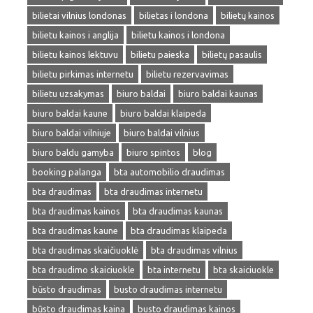
bilietai vilnius londonas
bilietas i londona
bilietų kainos
bilietu kainos i anglija
bilietu kainos i londona
bilietu kainos lektuvu
bilietu paieska
bilietų pasaulis
bilietu pirkimas internetu
bilietu rezervavimas
bilietu uzsakymas
biuro baldai
biuro baldai kaunas
biuro baldai kaune
biuro baldai klaipeda
biuro baldai vilniuje
biuro baldai vilnius
biuro baldu gamyba
biuro spintos
blog
booking palanga
bta automobilio draudimas
bta draudimas
bta draudimas internetu
bta draudimas kainos
bta draudimas kaunas
bta draudimas kaune
bta draudimas klaipeda
bta draudimas skaičiuoklė
bta draudimas vilnius
bta draudimo skaiciuokle
bta internetu
bta skaiciuokle
būsto draudimas
busto draudimas internetu
būsto draudimas kaina
busto draudimas kainos