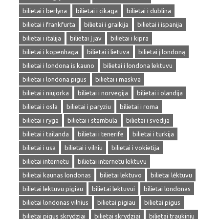
bilietai i berlyna
bilietai i cikaga
bilietai i dublina
bilietai i frankfurta
bilietai i graikija
bilietai i ispanija
bilietai i italija
bilietai į jav
bilietai i kipra
bilietai i kopenhaga
bilietai i lietuva
bilietai į londoną
bilietai i londona is kauno
bilietai i londona lektuvu
bilietai i londona pigus
bilietai i maskva
bilietai i niujorka
bilietai i norvegija
bilietai i olandija
bilietai i osla
bilietai i paryziu
bilietai i roma
bilietai i ryga
bilietai i stambula
bilietai i svedija
bilietai i tailanda
bilietai i tenerife
bilietai i turkija
bilietai i usa
bilietai i vilniu
bilietai i vokietija
bilietai internetu
bilietai internetu lektuvu
bilietai kaunas londonas
bilietai lektuvo
bilietai lėktuvu
bilietai lektuvu pigiau
bilietai lektuvui
bilietai londonas
bilietai londonas vilnius
bilietai pigiau
bilietai pigus
bilietai pigus skrydziai
bilietai skrydziai
bilietai traukiniu