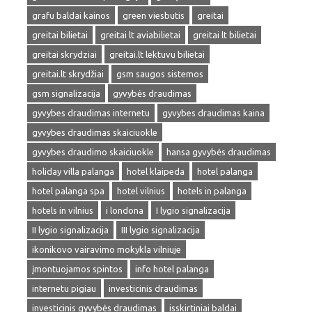
grafu baldai kainos
green viesbutis
greitai
greitai bilietai
greitai lt aviabilietai
greitai lt bilietai
greitai skrydziai
greitai.lt lektuvu bilietai
greitai.lt skrydžiai
gsm saugos sistemos
gsm signalizacija
gyvybės draudimas
gyvybes draudimas internetu
gyvybes draudimas kaina
gyvybes draudimas skaiciuokle
gyvybes draudimo skaiciuokle
hansa gyvybės draudimas
holiday villa palanga
hotel klaipeda
hotel palanga
hotel palanga spa
hotel vilnius
hotels in palanga
hotels in vilnius
i londona
I lygio signalizacija
II lygio signalizacija
III lygio signalizacija
ikonikovo vairavimo mokykla vilniuje
įmontuojamos spintos
info hotel palanga
internetu pigiau
investicinis draudimas
investicinis gyvybės draudimas
isskirtiniai baldai