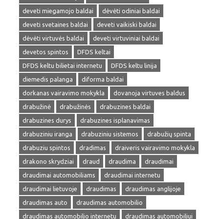
deveti miegamojo baldai
dėvėti odiniai baldai
deveti svetaines baldai
deveti vaikiski baldai
dėvėti virtuvės baldai
deveti virtuviniai baldai
devetos spintos
DFDS keltai
DFDS keltu bilietai internetu
DFDS keltu linija
diemedis palanga
diforma baldai
dorkanas vairavimo mokykla
dovanoja virtuves baldus
drabužinė
drabužinės
drabuzines baldai
drabuzines durys
drabuzines isplanavimas
drabuziniu iranga
drabuziniu sistemos
drabužių spinta
drabuziu spintos
dradimas
draiveris vairavimo mokykla
drakono skrydziai
draud
draudima
draudimai
draudimai automobiliams
draudimai internetu
draudimai lietuvoje
draudimas
draudimas anglijoje
draudimas auto
draudimas automobilio
draudimas automobilio internetu
draudimas automobiliui