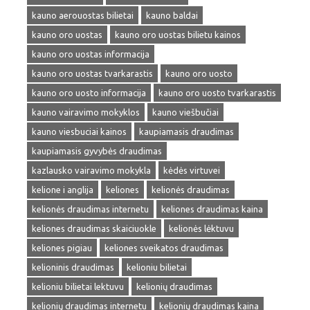
kauno aerouostas bilietai
kauno baldai
kauno oro uostas
kauno oro uostas bilietu kainos
kauno oro uostas informacija
kauno oro uostas tvarkarastis
kauno oro uosto
kauno oro uosto informacija
kauno oro uosto tvarkarastis
kauno vairavimo mokyklos
kauno viešbučiai
kauno viesbuciai kainos
kaupiamasis draudimas
kaupiamasis gyvybės draudimas
kazlausko vairavimo mokykla
kėdės virtuvei
kelione i anglija
keliones
kelionės draudimas
kelionės draudimas internetu
keliones draudimas kaina
keliones draudimas skaiciuokle
kelionės lėktuvu
keliones pigiau
keliones sveikatos draudimas
kelioninis draudimas
kelioniu bilietai
kelioniu bilietai lektuvu
kelionių draudimas
kelionių draudimas internetu
kelionių draudimas kaina