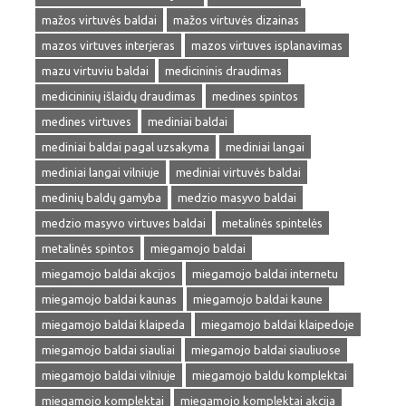
mažos virtuvės baldai
mažos virtuvės dizainas
mazos virtuves interjeras
mazos virtuves isplanavimas
mazu virtuviu baldai
medicininis draudimas
medicininių išlaidų draudimas
medines spintos
medines virtuves
mediniai baldai
mediniai baldai pagal uzsakyma
mediniai langai
mediniai langai vilniuje
mediniai virtuvės baldai
medinių baldų gamyba
medzio masyvo baldai
medzio masyvo virtuves baldai
metalinės spintelės
metalinės spintos
miegamojo baldai
miegamojo baldai akcijos
miegamojo baldai internetu
miegamojo baldai kaunas
miegamojo baldai kaune
miegamojo baldai klaipeda
miegamojo baldai klaipedoje
miegamojo baldai siauliai
miegamojo baldai siauliuose
miegamojo baldai vilniuje
miegamojo baldu komplektai
miegamojo komplektai
miegamojo komplektai akcija