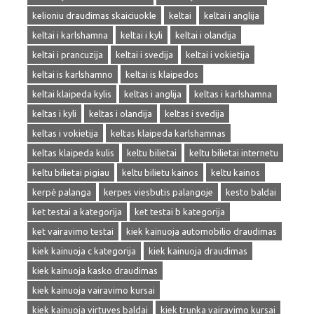
kelioniu draudimas skaiciuokle
keltai
keltai i anglija
keltai i karlshamna
keltai i kyli
keltai i olandija
keltai i prancuzija
keltai i svedija
keltai i vokietija
keltai is karlshamno
keltai is klaipedos
keltai klaipeda kylis
keltas i anglija
keltas i karlshamna
keltas i kyli
keltas i olandija
keltas i svedija
keltas i vokietija
keltas klaipeda karlshamnas
keltas klaipeda kulis
keltu bilietai
keltu bilietai internetu
keltu bilietai pigiau
keltu bilietu kainos
keltu kainos
kerpė palanga
kerpes viesbutis palangoje
kesto baldai
ket testai a kategorija
ket testai b kategorija
ket vairavimo testai
kiek kainuoja automobilio draudimas
kiek kainuoja c kategorija
kiek kainuoja draudimas
kiek kainuoja kasko draudimas
kiek kainuoja vairavimo kursai
kiek kainuoja virtuves baldai
kiek trunka vairavimo kursai