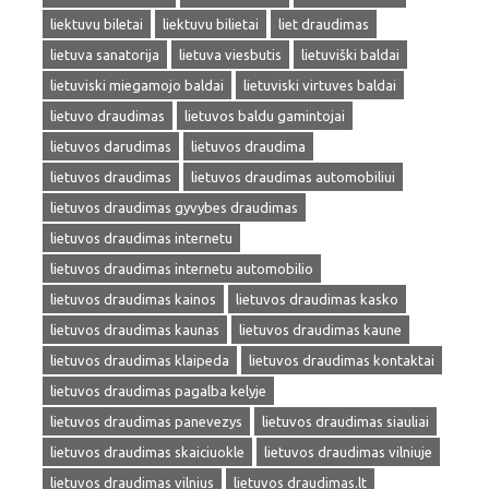
liektuvu biletai
liektuvu bilietai
liet draudimas
lietuva sanatorija
lietuva viesbutis
lietuviški baldai
lietuviski miegamojo baldai
lietuviski virtuves baldai
lietuvo draudimas
lietuvos baldu gamintojai
lietuvos darudimas
lietuvos draudima
lietuvos draudimas
lietuvos draudimas automobiliui
lietuvos draudimas gyvybes draudimas
lietuvos draudimas internetu
lietuvos draudimas internetu automobilio
lietuvos draudimas kainos
lietuvos draudimas kasko
lietuvos draudimas kaunas
lietuvos draudimas kaune
lietuvos draudimas klaipeda
lietuvos draudimas kontaktai
lietuvos draudimas pagalba kelyje
lietuvos draudimas panevezys
lietuvos draudimas siauliai
lietuvos draudimas skaiciuokle
lietuvos draudimas vilniuje
lietuvos draudimas vilnius
lietuvos draudimas.lt