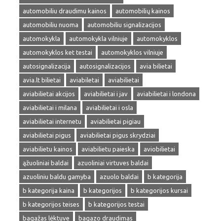
automobiliu draudimu kainos
automobilių kainos
automobiliu nuoma
automobiliu signalizacijos
automokykla
automokykla vilniuje
automokyklos
automokyklos ket testai
automokyklos vilniuje
autosignalizacija
autosignalizacijos
avia bilietai
avia.lt bilietai
aviabiletai
aviabilietai
aviabilietai akcijos
aviabilietai i jav
aviabilietai i londona
aviabilietai i milana
aviabilietai i osla
aviabilietai internetu
aviabilietai pigiau
aviabilietai pigus
aviabilietai pigus skrydziai
aviabilietu kainos
aviabilietu paieska
aviobilietai
ąžuoliniai baldai
azuoliniai virtuves baldai
azuoliniu baldu gamyba
azuolo baldai
b kategorija
b kategorija kaina
b kategorijos
b kategorijos kursai
b kategorijos teises
b kategorijos testai
bagažas lėktuve
bagazo draudimas