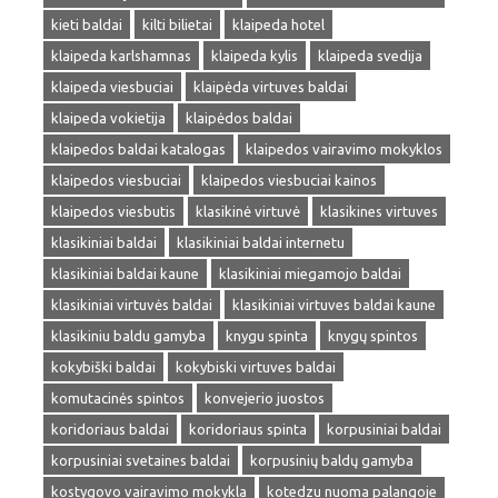
kieti baldai
kilti bilietai
klaipeda hotel
klaipeda karlshamnas
klaipeda kylis
klaipeda svedija
klaipeda viesbuciai
klaipėda virtuves baldai
klaipeda vokietija
klaipėdos baldai
klaipedos baldai katalogas
klaipedos vairavimo mokyklos
klaipedos viesbuciai
klaipedos viesbuciai kainos
klaipedos viesbutis
klasikinė virtuvė
klasikines virtuves
klasikiniai baldai
klasikiniai baldai internetu
klasikiniai baldai kaune
klasikiniai miegamojo baldai
klasikiniai virtuvės baldai
klasikiniai virtuves baldai kaune
klasikiniu baldu gamyba
knygu spinta
knygų spintos
kokybiški baldai
kokybiski virtuves baldai
komutacinės spintos
konvejerio juostos
koridoriaus baldai
koridoriaus spinta
korpusiniai baldai
korpusiniai svetaines baldai
korpusinių baldų gamyba
kostygovo vairavimo mokykla
kotedzu nuoma palangoje