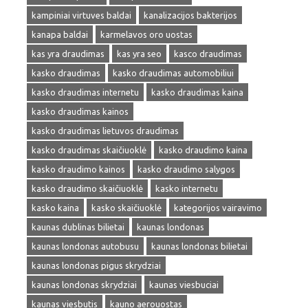
kampiniai virtuves baldai
kanalizacijos bakterijos
kanapa baldai
karmelavos oro uostas
kas yra draudimas
kas yra seo
kasco draudimas
kasko draudimas
kasko draudimas automobiliui
kasko draudimas internetu
kasko draudimas kaina
kasko draudimas kainos
kasko draudimas lietuvos draudimas
kasko draudimas skaičiuoklė
kasko draudimo kaina
kasko draudimo kainos
kasko draudimo salygos
kasko draudimo skaičiuoklė
kasko internetu
kasko kaina
kasko skaičiuoklė
kategorijos vairavimo
kaunas dublinas bilietai
kaunas londonas
kaunas londonas autobusu
kaunas londonas bilietai
kaunas londonas pigus skrydziai
kaunas londonas skrydziai
kaunas viesbuciai
kaunas viesbutis
kauno aerouostas