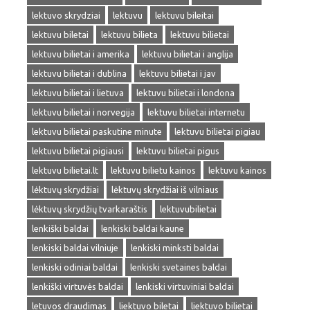
lektuvo skrydziai
lektuvu
lektuvu bileitai
lektuvu biletai
lektuvu bilieta
lektuvu bilietai
lektuvu bilietai i amerika
lektuvu bilietai i anglija
lektuvu bilietai i dublina
lektuvu bilietai i jav
lektuvu bilietai i lietuva
lektuvu bilietai i londona
lektuvu bilietai i norvegija
lektuvu bilietai internetu
lektuvu bilietai paskutine minute
lektuvu bilietai pigiau
lektuvu bilietai pigiausi
lektuvu bilietai pigus
lektuvu bilietai.lt
lektuvu bilietu kainos
lektuvu kainos
lėktuvų skrydžiai
lėktuvų skrydžiai iš vilniaus
lėktuvų skrydžių tvarkaraštis
lektuvubilietai
lenkiški baldai
lenkiski baldai kaune
lenkiski baldai vilniuje
lenkiski minksti baldai
lenkiski odiniai baldai
lenkiski svetaines baldai
lenkiški virtuvės baldai
lenkiski virtuviniai baldai
letuvos draudimas
liektuvo biletai
liektuvo bilietai