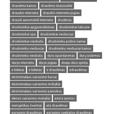
draudimu kainos
draudimu skaiciuokle
drauskis internetu
drauskis internetu pigiau
drausti automobili internetu
drudimas
druskininkai apgyvendinimas
druskininkai nakvyne
druskininkai spa
druskininkai viesbuciai
druskininkai viesbutis
druskininku poilsio namai
druskininku viesbuciai
druskininku viesbuciai kainos
druskininku viesbutis
duru ispardavimas
durų sistemos
durys internetu
durys pigiau
dvieju duru spinta
e bilietai
e bilietas
e draudimas
edraudimas
ekstremalaus vairavimo kursai
ekstremalaus vairavimo mokykla
ekstremalaus vairavimo pamokos
elenos vairavimo mokykla
emira spintos
energetikas šventoji
eta draudimas
europinis draudimas
europinis sveikatos draudimas