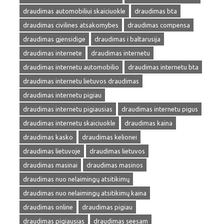
draudimas automobiliui skaiciuokle
draudimas bta
draudimas civilines atsakomybes
draudimas compensa
draudimas gjensidige
draudimas i baltarusija
draudimas internete
draudimas internetu
draudimas internetu automobilio
draudimas internetu bta
draudimas internetu lietuvos draudimas
draudimas internetu pigiau
draudimas internetu pigiausias
draudimas internetu pigus
draudimas internetu skaiciuokle
draudimas kaina
draudimas kasko
draudimas kelionei
draudimas lietuvoje
draudimas lietuvos
draudimas masinai
draudimas masinos
draudimas nuo nelaimingų atsitikimų
draudimas nuo nelaimingų atsitikimų kaina
draudimas online
draudimas pigiau
draudimas pigiausias
draudimas seesam