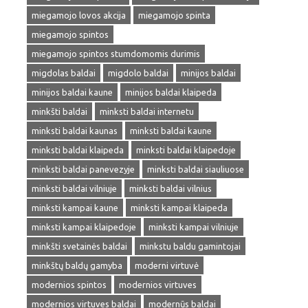
miegamojo lovos akcija
miegamojo spinta
miegamojo spintos
miegamojo spintos stumdomomis durimis
migdolas baldai
migdolo baldai
minijos baldai
minijos baldai kaune
minijos baldai klaipeda
minkšti baldai
minksti baldai internetu
minksti baldai kaunas
minksti baldai kaune
minksti baldai klaipeda
minksti baldai klaipedoje
minksti baldai panevezyje
minksti baldai siauliuose
minksti baldai vilniuje
minksti baldai vilnius
minksti kampai kaune
minksti kampai klaipeda
minksti kampai klaipedoje
minksti kampai vilniuje
minkšti svetainės baldai
minkstu baldu gamintojai
minkštų baldų gamyba
moderni virtuvė
modernios spintos
modernios virtuves
modernios virtuves baldai
modernūs baldai