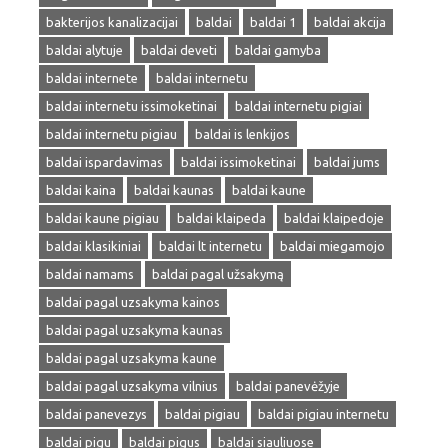
bakterijos kanalizacijai
baldai
baldai 1
baldai akcija
baldai alytuje
baldai deveti
baldai gamyba
baldai internete
baldai internetu
baldai internetu issimoketinai
baldai internetu pigiai
baldai internetu pigiau
baldai is lenkijos
baldai ispardavimas
baldai issimoketinai
baldai jums
baldai kaina
baldai kaunas
baldai kaune
baldai kaune pigiau
baldai klaipeda
baldai klaipedoje
baldai klasikiniai
baldai lt internetu
baldai miegamojo
baldai namams
baldai pagal užsakymą
baldai pagal uzsakyma kainos
baldai pagal uzsakyma kaunas
baldai pagal uzsakyma kaune
baldai pagal uzsakyma vilnius
baldai panevėžyje
baldai panevezys
baldai pigiau
baldai pigiau internetu
baldai pigu
baldai pigus
baldai siauliuose