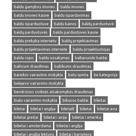
baldu gamybos imones
baldu imones
baldu imones kaune
baldu ispardavimas
baldu isparduotuve
baldu kainos
baldų parduotuvė
baldų parduotuvės
baldu parduotuves kaune
baldu prekyba internetu
baldų projektavimas
baldu projektavimas internete
baldu projektuotojas
baldu rojus
baldu uzsakymas
baltarusiski baldai
balticum draudimas
baltikums draudimas
bareikio vairavimo mokykla
batu spinta
be kategorija
belejevo vairavimo mokykla
bendrosios civilinės atsakomybės draudimas
bialo vairavimo mokykla
bikuvos baldai
bileitai
biletai
biletai i anglija
biletailt
bilietai
bilietai avia
bilietai greitai
bilietai i airija
bilietai i amerika
bilietai i amsterdama
bilietai i anglija
bilietai i anglija lektuvu
bilietai i barselona