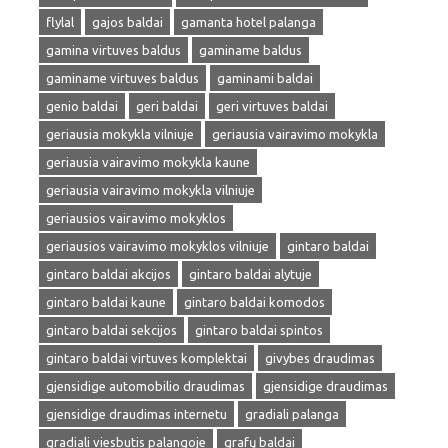
flylal
gajos baldai
gamanta hotel palanga
gamina virtuves baldus
gaminame baldus
gaminame virtuves baldus
gaminami baldai
genio baldai
geri baldai
geri virtuves baldai
geriausia mokykla vilniuje
geriausia vairavimo mokykla
geriausia vairavimo mokykla kaune
geriausia vairavimo mokykla vilniuje
geriausios vairavimo mokyklos
geriausios vairavimo mokyklos vilniuje
gintaro baldai
gintaro baldai akcijos
gintaro baldai alytuje
gintaro baldai kaune
gintaro baldai komodos
gintaro baldai sekcijos
gintaro baldai spintos
gintaro baldai virtuves komplektai
givybes draudimas
gjensidige automobilio draudimas
gjensidige draudimas
gjensidige draudimas internetu
gradiali palanga
gradiali viesbutis palangoje
grafų baldai