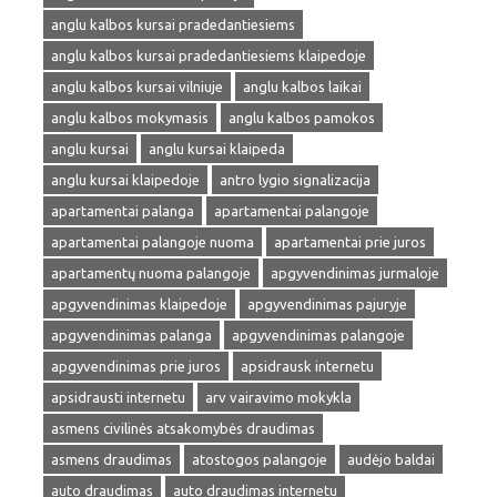
anglu kalbos kursai pradedantiesiems
anglu kalbos kursai pradedantiesiems klaipedoje
anglu kalbos kursai vilniuje
anglu kalbos laikai
anglu kalbos mokymasis
anglu kalbos pamokos
anglu kursai
anglu kursai klaipeda
anglu kursai klaipedoje
antro lygio signalizacija
apartamentai palanga
apartamentai palangoje
apartamentai palangoje nuoma
apartamentai prie juros
apartamentų nuoma palangoje
apgyvendinimas jurmaloje
apgyvendinimas klaipedoje
apgyvendinimas pajuryje
apgyvendinimas palanga
apgyvendinimas palangoje
apgyvendinimas prie juros
apsidrausk internetu
apsidrausti internetu
arv vairavimo mokykla
asmens civilinės atsakomybės draudimas
asmens draudimas
atostogos palangoje
audėjo baldai
auto draudimas
auto draudimas internetu