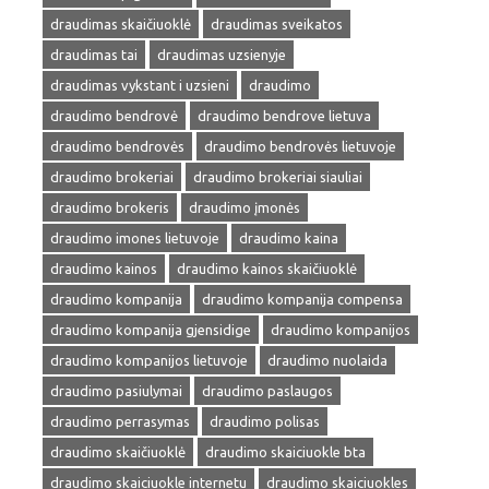
draudimas skaičiuoklė
draudimas sveikatos
draudimas tai
draudimas uzsienyje
draudimas vykstant i uzsieni
draudimo
draudimo bendrovė
draudimo bendrove lietuva
draudimo bendrovės
draudimo bendrovės lietuvoje
draudimo brokeriai
draudimo brokeriai siauliai
draudimo brokeris
draudimo įmonės
draudimo imones lietuvoje
draudimo kaina
draudimo kainos
draudimo kainos skaičiuoklė
draudimo kompanija
draudimo kompanija compensa
draudimo kompanija gjensidige
draudimo kompanijos
draudimo kompanijos lietuvoje
draudimo nuolaida
draudimo pasiulymai
draudimo paslaugos
draudimo perrasymas
draudimo polisas
draudimo skaičiuoklė
draudimo skaiciuokle bta
draudimo skaiciuokle internetu
draudimo skaiciuokles