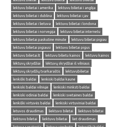
lektuvu bilietai i amerika
lektuvu bilietai i anglija
lektuvu bilietai i dublina
lektuvu bilietai i jav
lektuvu bilietai i lietuva
lektuvu bilietai i londona
lektuvu bilietai i norvegija
lektuvu bilietai internetu
lektuvu bilietai paskutine minute
lektuvu bilietai pigiau
lektuvu bilietai pigiausi
lektuvu bilietai pigus
lektuvu bilietai.lt
lektuvu bilietu kainos
lektuvu kainos
lėktuvų skrydžiai
lėktuvų skrydžiai iš vilniaus
lėktuvų skrydžių tvarkaraštis
lektuvubilietai
lenkiški baldai
lenkiski baldai kaune
lenkiski baldai vilniuje
lenkiski minksti baldai
lenkiski odiniai baldai
lenkiski svetaines baldai
lenkiški virtuvės baldai
lenkiski virtuviniai baldai
letuvos draudimas
liektuvo biletai
liektuvo bilietai
liektuvu biletai
liektuvu bilietai
liet draudimas
lietuva sanatorija
lietuva viesbutis
lietuviški baldai