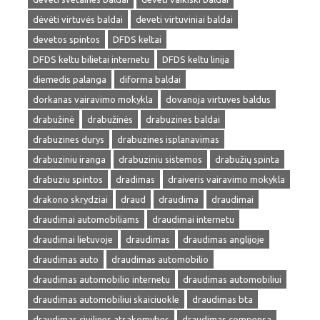
dėvėti virtuvės baldai
deveti virtuviniai baldai
devetos spintos
DFDS keltai
DFDS keltu bilietai internetu
DFDS keltu linija
diemedis palanga
diforma baldai
dorkanas vairavimo mokykla
dovanoja virtuves baldus
drabužinė
drabužinės
drabuzines baldai
drabuzines durys
drabuzines isplanavimas
drabuziniu iranga
drabuziniu sistemos
drabužių spinta
drabuziu spintos
dradimas
draiveris vairavimo mokykla
drakono skrydziai
draud
draudima
draudimai
draudimai automobiliams
draudimai internetu
draudimai lietuvoje
draudimas
draudimas anglijoje
draudimas auto
draudimas automobilio
draudimas automobilio internetu
draudimas automobiliui
draudimas automobiliui skaiciuokle
draudimas bta
draudimas civilines atsakomybes
draudimas compensa