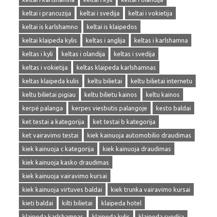
keltai i prancuzija
keltai i svedija
keltai i vokietija
keltai is karlshamno
keltai is klaipedos
keltai klaipeda kylis
keltas i anglija
keltas i karlshamna
keltas i kyli
keltas i olandija
keltas i svedija
keltas i vokietija
keltas klaipeda karlshamnas
keltas klaipeda kulis
keltu bilietai
keltu bilietai internetu
keltu bilietai pigiau
keltu bilietu kainos
keltu kainos
kerpė palanga
kerpes viesbutis palangoje
kesto baldai
ket testai a kategorija
ket testai b kategorija
ket vairavimo testai
kiek kainuoja automobilio draudimas
kiek kainuoja c kategorija
kiek kainuoja draudimas
kiek kainuoja kasko draudimas
kiek kainuoja vairavimo kursai
kiek kainuoja virtuves baldai
kiek trunka vairavimo kursai
kieti baldai
kilti bilietai
klaipeda hotel
klaipeda karlshamnas
klaipeda kylis
klaipeda svedija