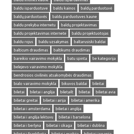
baldu isparduotuve
baldu kainos
baldų parduotuvė
baldų parduotuvės
baldu parduotuves kaune
baldu prekyba internetu
baldų projektavimas
baldu projektavimas internete
baldu projektuotojas
baldu rojus
baldu uzsakymas
baltarusiski baldai
balticum draudimas
baltikums draudimas
bareikio vairavimo mokykla
batu spinta
be kategorija
belejevo vairavimo mokykla
bendrosios civilinės atsakomybės draudimas
bialo vairavimo mokykla
bikuvos baldai
bileitai
biletai
biletai i anglija
biletailt
bilietai
bilietai avia
bilietai greitai
bilietai i airija
bilietai i amerika
bilietai i amsterdama
bilietai i anglija
bilietai i anglija lektuvu
bilietai i barselona
bilietai i berlyna
bilietai i cikaga
bilietai i dublina
bilietai i frankfurta
bilietai i graikija
bilietai i ispanija