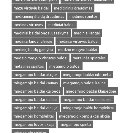
mazu virtuviu baldai
medicininis draudimas
medicininių išlaidų draudimas
medines spintos
medines virtuves
mediniai baldai
mediniai baldai pagal uzsakyma
mediniai langai
mediniai langai vilniuje
mediniai virtuvės baldai
medinių baldų gamyba
medzio masyvo baldai
medzio masyvo virtuves baldai
metalinės spintelės
metalinės spintos
miegamojo baldai
miegamojo baldai akcijos
miegamojo baldai internetu
miegamojo baldai kaunas
miegamojo baldai kaune
miegamojo baldai klaipeda
miegamojo baldai klaipedoje
miegamojo baldai siauliai
miegamojo baldai siauliuose
miegamojo baldai vilniuje
miegamojo baldu komplektai
miegamojo komplektai
miegamojo komplektai akcija
miegamojo lovos akcija
miegamojo spinta
miegamojo spintos