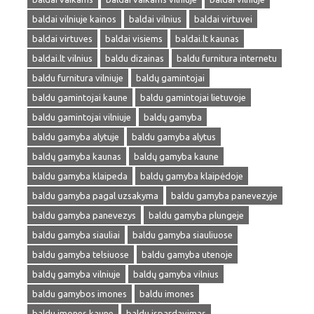
baldai vilniuje kainos
baldai vilnius
baldai virtuvei
baldai virtuves
baldai visiems
baldai.lt kaunas
baldai.lt vilnius
baldu dizainas
baldu furnitura internetu
baldu furnitura vilniuje
baldų gamintojai
baldu gamintojai kaune
baldu gamintojai lietuvoje
baldu gamintojai vilniuje
baldų gamyba
baldu gamyba alytuje
baldu gamyba alytus
baldų gamyba kaunas
baldų gamyba kaune
baldu gamyba klaipeda
baldų gamyba klaipėdoje
baldu gamyba pagal uzsakyma
baldu gamyba panevezyje
baldu gamyba panevezys
baldu gamyba plungeje
baldu gamyba siauliai
baldu gamyba siauliuose
baldu gamyba telsiuose
baldu gamyba utenoje
baldų gamyba vilniuje
baldų gamyba vilnius
baldu gamybos imones
baldu imones
baldu imones kaune
baldu ispardavimas