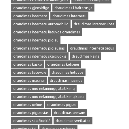
draudimas gjensidige
draudimas i baltarusija
draudimas internete
draudimas internetu
draudimas internetu automobilio
draudimas internetu bta
draudimas internetu lietuvos draudimas
draudimas internetu pigiau
draudimas internetu pigiausias
draudimas internetu pigus
draudimas internetu skaiciuokle
draudimas kaina
draudimas kasko
draudimas kelionei
draudimas lietuvoje
draudimas lietuvos
draudimas masinai
draudimas masinos
draudimas nuo nelaimingų atsitikimų
draudimas nuo nelaimingų atsitikimų kaina
draudimas online
draudimas pigiau
draudimas pigiausias
draudimas seesam
draudimas skaičiuoklė
draudimas sveikatos
draudimas tai
draudimas uzsienyje