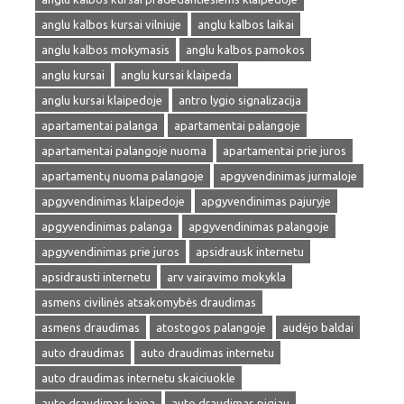
anglu kalbos kursai vilniuje
anglu kalbos laikai
anglu kalbos mokymasis
anglu kalbos pamokos
anglu kursai
anglu kursai klaipeda
anglu kursai klaipedoje
antro lygio signalizacija
apartamentai palanga
apartamentai palangoje
apartamentai palangoje nuoma
apartamentai prie juros
apartamentų nuoma palangoje
apgyvendinimas jurmaloje
apgyvendinimas klaipedoje
apgyvendinimas pajuryje
apgyvendinimas palanga
apgyvendinimas palangoje
apgyvendinimas prie juros
apsidrausk internetu
apsidrausti internetu
arv vairavimo mokykla
asmens civilinės atsakomybės draudimas
asmens draudimas
atostogos palangoje
audėjo baldai
auto draudimas
auto draudimas internetu
auto draudimas internetu skaiciuokle
auto draudimas kaina
auto draudimas pigiau