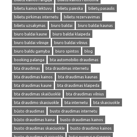
bilietu kainos lektuvu
bilietu paieska
bilietų pasaulis
bilietu pirkimas internetu
bilietu rezervavimas
bilietu uzsakymas
biuro baldai
biuro baldai kaunas
biuro baldai kaune
biuro baldai klaipeda
biuro baldai vilniuje
biuro baldai vilnius
biuro baldu gamyba
biuro spintos
blog
booking palanga
bta automobilio draudimas
bta draudimas
bta draudimas internetu
bta draudimas kainos
bta draudimas kaunas
bta draudimas kaune
bta draudimas klaipeda
bta draudimas skaičiuoklė
bta draudimas vilnius
bta draudimo skaiciuokle
bta internetu
bta skaiciuokle
būsto draudimas
busto draudimas internetu
būsto draudimas kaina
busto draudimas kainos
busto draudimas skaiciuokle
busto draudimo kainos
busto draudimo skaiciuokle
butai nuomai palangoje