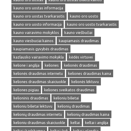
kauno oro uostas informacija
kauno oro uostas tvarkarastis
kauno oro uosto
kauno oro uosto informacija
kauno oro uosto tvarkarastis
kauno vairavimo mokyklos
kauno viešbučiai
kauno viesbuciai kainos
kaupiamasis draudimas
kaupiamasis gyvybės draudimas
kazlausko vairavimo mokykla
kėdės virtuvei
kelione i anglija
keliones
kelionės draudimas
kelionės draudimas internetu
keliones draudimas kaina
keliones draudimas skaiciuokle
kelionės lėktuvu
keliones pigiau
keliones sveikatos draudimas
kelioninis draudimas
kelioniu bilietai
kelioniu bilietai lektuvu
kelionių draudimas
kelionių draudimas internetu
kelionių draudimas kaina
kelioniu draudimas skaiciuokle
keltai
keltai i anglija
keltai i karlshamna
keltai i kyli
keltai i olandija