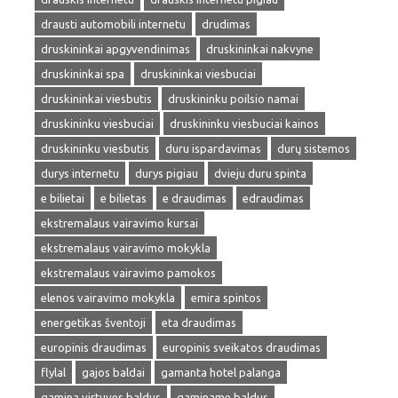
drausti automobili internetu
drudimas
druskininkai apgyvendinimas
druskininkai nakvyne
druskininkai spa
druskininkai viesbuciai
druskininkai viesbutis
druskininku poilsio namai
druskininku viesbuciai
druskininku viesbuciai kainos
druskininku viesbutis
duru ispardavimas
durų sistemos
durys internetu
durys pigiau
dvieju duru spinta
e bilietai
e bilietas
e draudimas
edraudimas
ekstremalaus vairavimo kursai
ekstremalaus vairavimo mokykla
ekstremalaus vairavimo pamokos
elenos vairavimo mokykla
emira spintos
energetikas šventoji
eta draudimas
europinis draudimas
europinis sveikatos draudimas
flylal
gajos baldai
gamanta hotel palanga
gamina virtuves baldus
gaminame baldus