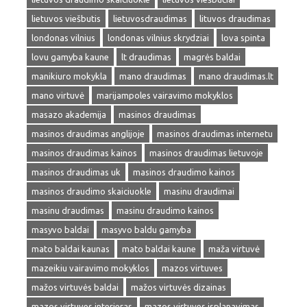
lietuvos viešbutis
lietuvosdraudimas
lituvos draudimas
londonas vilnius
londonas vilnius skrydziai
lova spinta
lovu gamyba kaune
lt draudimas
magrės baldai
manikiuro mokykla
mano draudimas
mano draudimas.lt
mano virtuvė
marijampoles vairavimo mokyklos
masazo akademija
masinos draudimas
masinos draudimas anglijoje
masinos draudimas internetu
masinos draudimas kainos
masinos draudimas lietuvoje
masinos draudimas uk
masinos draudimo kainos
masinos draudimo skaiciuokle
masinu draudimai
masinu draudimas
masinu draudimo kainos
masyvo baldai
masyvo baldu gamyba
mato baldai kaunas
mato baldai kaune
maža virtuvė
mazeikiu vairavimo mokyklos
mazos virtuves
mažos virtuvės baldai
mažos virtuvės dizainas
mazos virtuves interjeras
mazos virtuves isplanavimas