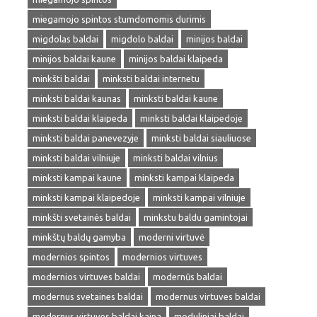
miegamojo spintos stumdomomis durimis
migdolas baldai
migdolo baldai
minijos baldai
minijos baldai kaune
minijos baldai klaipeda
minkšti baldai
minksti baldai internetu
minksti baldai kaunas
minksti baldai kaune
minksti baldai klaipeda
minksti baldai klaipedoje
minksti baldai panevezyje
minksti baldai siauliuose
minksti baldai vilniuje
minksti baldai vilnius
minksti kampai kaune
minksti kampai klaipeda
minksti kampai klaipedoje
minksti kampai vilniuje
minkšti svetainės baldai
minkstu baldu gamintojai
minkštų baldų gamyba
moderni virtuvė
modernios spintos
modernios virtuves
modernios virtuves baldai
modernūs baldai
modernus svetaines baldai
modernus virtuves baldai
modernus virtuves baldai kaina
moduliniai baldai