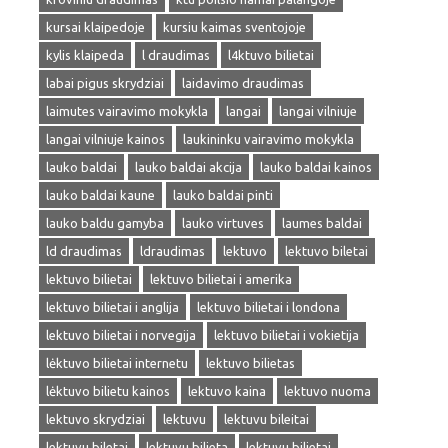
kursai klaipedoje
kursiu kaimas sventojoje
kylis klaipeda
l draudimas
l4ktuvo bilietai
labai pigus skrydziai
laidavimo draudimas
laimutes vairavimo mokykla
langai
langai vilniuje
langai vilniuje kainos
laukininku vairavimo mokykla
lauko baldai
lauko baldai akcija
lauko baldai kainos
lauko baldai kaune
lauko baldai pinti
lauko baldu gamyba
lauko virtuves
laumes baldai
ld draudimas
ldraudimas
lektuvo
lektuvo biletai
lektuvo bilietai
lektuvo bilietai i amerika
lektuvo bilietai i anglija
lektuvo bilietai i londona
lektuvo bilietai i norvegija
lektuvo bilietai i vokietija
lėktuvo bilietai internetu
lektuvo bilietas
lėktuvo bilietu kainos
lektuvo kaina
lektuvo nuoma
lektuvo skrydziai
lektuvu
lektuvu bileitai
lektuvu biletai
lektuvu bilieta
lektuvu bilietai