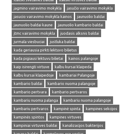
jagmino vairavimo mokykla
jasučio vairavimo mokykla
jasucio vairavimo mokykla kainos
jaunuolio baldai
jaunuolio baldai kaune
jaunuolio kambario baldai
jtmc vairavimo mokykla
juodasis alksnis baldai
jurmala viesbuciai
justluka baldai
kada geriausia pirkti lektuvo bilietus
kada pigiausi lektuvu bilietai
kainos palangoje
kaip isirengti virtuve
kalbu kursai klaipeda
kalbu kursai klaipedoje
kambariai Palangoje
kambario baldai
kambario nuoma palangoje
kambario pertvara
kambario pertvaros
kambariu nuoma palanga
kambariu nuoma palangoje
kambariu pertvaros
kampinė spinta
kampines sekcijos
kampinės spintos
kampines virtuves
kampiniai virtuves baldai
kanalizacijos bakterijos
kanapa baldai
karmelavos oro uostas