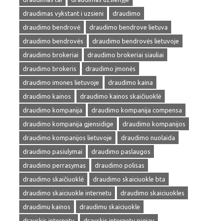
draudimas vykstant i uzsieni
draudimo
draudimo bendrovė
draudimo bendrove lietuva
draudimo bendrovės
draudimo bendrovės lietuvoje
draudimo brokeriai
draudimo brokeriai siauliai
draudimo brokeris
draudimo įmonės
draudimo imones lietuvoje
draudimo kaina
draudimo kainos
draudimo kainos skaičiuoklė
draudimo kompanija
draudimo kompanija compensa
draudimo kompanija gjensidige
draudimo kompanijos
draudimo kompanijos lietuvoje
draudimo nuolaida
draudimo pasiulymai
draudimo paslaugos
draudimo perrasymas
draudimo polisas
draudimo skaičiuoklė
draudimo skaiciuokle bta
draudimo skaiciuokle internetu
draudimo skaiciuokles
draudimu kainos
draudimu skaiciuokle
drauskis internetu
drauskis internetu pigiau