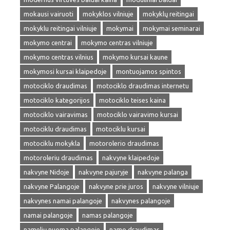
mokausi vairuoti
mokyklos vilniuje
mokyklų reitingai
mokyklu reitingai vilniuje
mokymai
mokymai seminarai
mokymo centrai
mokymo centras vilniuje
mokymo centras vilnius
mokymo kursai kaune
mokymosi kursai klaipedoje
montuojamos spintos
motociklo draudimas
motociklo draudimas internetu
motociklo kategorijos
motociklo teises kaina
motociklo vairavimas
motociklo vairavimo kursai
motociklu draudimas
motociklu kursai
motociklu mokykla
motorolerio draudimas
motoroleriu draudimas
nakvyne klaipedoje
nakvyne Nidoje
nakvyne pajuryje
nakvyne palanga
nakvyne Palangoje
nakvyne prie juros
nakvyne vilniuje
nakvynes namai palangoje
nakvynes palangoje
namai palangoje
namas palangoje
namelių nuoma palangoje
namo draudimas