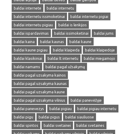
baldai internete
baldai internetu
baldai internetu issimoketinai
baldai internetu pigiai
baldai internetu pigiau
baldai is lenkijos
baldai ispardavimas
baldai issimoketinai
baldai jums
baldai kaina
baldai kaunas
baldai kaune
baldai kaune pigiau
baldai klaipeda
baldai klaipedoje
baldai klasikiniai
baldai lt internetu
baldai miegamojo
baldai namams
baldai pagal užsakymą
baldai pagal uzsakyma kainos
baldai pagal uzsakyma kaunas
baldai pagal uzsakyma kaune
baldai pagal uzsakyma vilnius
baldai panevėžyje
baldai panevezys
baldai pigiau
baldai pigiau internetu
baldai pigu
baldai pigus
baldai siauliuose
baldai spintos
baldai svetainei
baldai svetaines
baldai vaikams
baldai vaikams vilniuje
baldai vilniuje