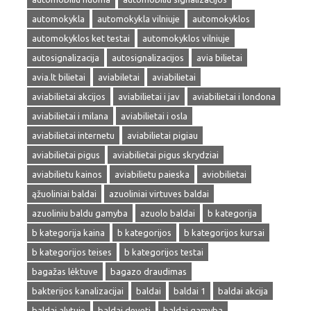
automokykla
automokykla vilniuje
automokyklos
automokyklos ket testai
automokyklos vilniuje
autosignalizacija
autosignalizacijos
avia bilietai
avia.lt bilietai
aviabiletai
aviabilietai
aviabilietai akcijos
aviabilietai i jav
aviabilietai i londona
aviabilietai i milana
aviabilietai i osla
aviabilietai internetu
aviabilietai pigiau
aviabilietai pigus
aviabilietai pigus skrydziai
aviabilietu kainos
aviabilietu paieska
aviobilietai
ąžuoliniai baldai
azuoliniai virtuves baldai
azuoliniu baldu gamyba
azuolo baldai
b kategorija
b kategorija kaina
b kategorijos
b kategorijos kursai
b kategorijos teises
b kategorijos testai
bagažas lėktuve
bagazo draudimas
bakterijos kanalizacijai
baldai
baldai 1
baldai akcija
baldai alytuje
baldai deveti
baldai gamyba