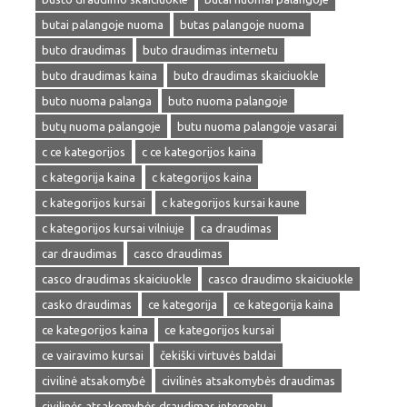
butai palangoje nuoma
butas palangoje nuoma
buto draudimas
buto draudimas internetu
buto draudimas kaina
buto draudimas skaiciuokle
buto nuoma palanga
buto nuoma palangoje
butų nuoma palangoje
butu nuoma palangoje vasarai
c ce kategorijos
c ce kategorijos kaina
c kategorija kaina
c kategorijos kaina
c kategorijos kursai
c kategorijos kursai kaune
c kategorijos kursai vilniuje
ca draudimas
car draudimas
casco draudimas
casco draudimas skaiciuokle
casco draudimo skaiciuokle
casko draudimas
ce kategorija
ce kategorija kaina
ce kategorijos kaina
ce kategorijos kursai
ce vairavimo kursai
čekiški virtuvės baldai
civilinė atsakomybė
civilinės atsakomybės draudimas
civilinės atsakomybės draudimas internetu