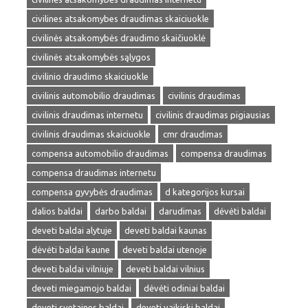
civilines atsakomybes draudimas skaiciuokle
civilinės atsakomybės draudimo skaičiuoklė
civilinės atsakomybės sąlygos
civilinio draudimo skaiciuokle
civilinis automobilio draudimas
civilinis draudimas
civilinis draudimas internetu
civilinis draudimas pigiausias
civilinis draudimas skaiciuokle
cmr draudimas
compensa automobilio draudimas
compensa draudimas
compensa draudimas internetu
compensa gyvybės draudimas
d kategorijos kursai
dalios baldai
darbo baldai
darudimas
dėvėti baldai
deveti baldai alytuje
deveti baldai kaunas
dėvėti baldai kaune
deveti baldai utenoje
deveti baldai vilniuje
deveti baldai vilnius
deveti miegamojo baldai
dėvėti odiniai baldai
deveti svetaines baldai
deveti vaikiski baldai