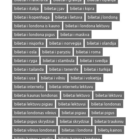
bilietai i italija
bilietai į jav
bilietai i kipra
bilietai i kopenhaga
bilietai i lietuva
bilietai į londoną
bilietai i londona is kauno
bilietai i londona lektuvu
bilietai i londona pigus
bilietai i maskva
bilietai i niujorka
bilietai i norvegija
bilietai i olandija
bilietai i osla
bilietai i paryziu
bilietai i roma
bilietai i ryga
bilietai i stambula
bilietai i svedija
bilietai i tailanda
bilietai i tenerife
bilietai i turkija
bilietai i usa
bilietai i vilniu
bilietai i vokietija
bilietai internetu
bilietai internetu lektuvu
bilietai kaunas londonas
bilietai lektuvo
bilietai lėktuvu
bilietai lektuvu pigiau
bilietai lektuvui
bilietai londonas
bilietai londonas vilnius
bilietai pigiau
bilietai pigus
bilietai pigus skrydziai
bilietai skrydziai
bilietai traukiniu
bilietai vilnius londonas
bilietas i londona
bilietų kainos
bilietu kainos i anglija
bilietu kainos i londona