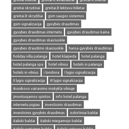
greitai skrydziai
greitai.lt lektuvu bilietai
greitai.lt skrydžiai
gsm saugos sistemos
gsm signalizacija
gyvybės draudimas
gyvybes draudimas internetu
gyvybes draudimas kaina
gyvybes draudimas skaiciuokle
gyvybes draudimo skaiciuokle
hansa gyvybės draudimas
holiday villa palanga
hotel klaipeda
hotel palanga
hotel palanga spa
hotel vilnius
hotels in palanga
hotels in vilnius
i londona
I lygio signalizacija
II lygio signalizacija
III lygio signalizacija
ikonikovo vairavimo mokykla vilniuje
įmontuojamos spintos
info hotel palanga
internetu pigiau
investicinis draudimas
investicinis gyvybės draudimas
isskirtiniai baldai
italiski baldai
italiski miegamojo baldai
italiski svetaines baldai
italiski virtuves baldai