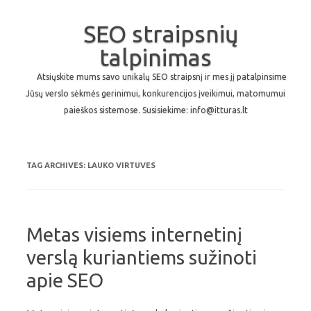
SEO straipsnių
talpinimas
Atsiųskite mums savo unikalų SEO straipsnį ir mes jį patalpinsime
Jūsų verslo sėkmės gerinimui, konkurencijos įveikimui, matomumui
paieškos sistemose. Susisiekime: info@itturas.lt
Skip to content
TAG ARCHIVES:
LAUKO VIRTUVES
Metas visiems internetinį
verslą kuriantiems sužinoti
apie SEO