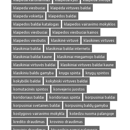
klaipeda viesbuciai
klaipėda virtuves baldai
klaipeda vokietija
klaipėdos baldai
klaipedos baldai katalogas
klaipedos vairavimo mokyklos
klaipedos viesbuciai
klaipedos viesbuciai kainos
klaipedos viesbutis
klasikinė virtuvė
klasikines virtuves
klasikiniai baldai
klasikiniai baldai internetu
klasikiniai baldai kaune
klasikiniai miegamojo baldai
klasikiniai virtuvės baldai
klasikiniai virtuves baldai kaune
klasikiniu baldu gamyba
knygu spinta
knygų spintos
kokybiški baldai
kokybiski virtuves baldai
komutacinės spintos
konvejerio juostos
koridoriaus baldai
koridoriaus spinta
korpusiniai baldai
korpusiniai svetaines baldai
korpusinių baldų gamyba
kostygovo vairavimo mokykla
kotedzu nuoma palangoje
kredito draudimas
krovinio draudimas
kroviniu draudimas
ktu poilsio namai palangoje