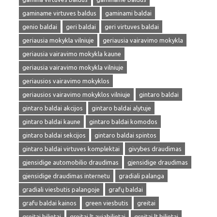
gaminame virtuves baldus
gaminami baldai
genio baldai
geri baldai
geri virtuves baldai
geriausia mokykla vilniuje
geriausia vairavimo mokykla
geriausia vairavimo mokykla kaune
geriausia vairavimo mokykla vilniuje
geriausios vairavimo mokyklos
geriausios vairavimo mokyklos vilniuje
gintaro baldai
gintaro baldai akcijos
gintaro baldai alytuje
gintaro baldai kaune
gintaro baldai komodos
gintaro baldai sekcijos
gintaro baldai spintos
gintaro baldai virtuves komplektai
givybes draudimas
gjensidige automobilio draudimas
gjensidige draudimas
gjensidige draudimas internetu
gradiali palanga
gradiali viesbutis palangoje
grafų baldai
grafu baldai kainos
green viesbutis
greitai
greitai bilietai
greitai lt aviabilietai
greitai lt bilietai