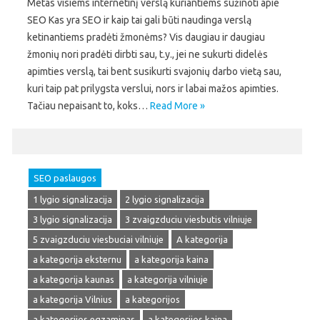
Metas visiems internetinį verslą kuriantiems sužinoti apie
SEO Kas yra SEO ir kaip tai gali būti naudinga verslą
ketinantiems pradėti žmonėms? Vis daugiau ir daugiau
žmonių nori pradėti dirbti sau, t.y., jei ne sukurti didelės
apimties verslą, tai bent susikurti svajonių darbo vietą sau,
kuri taip pat prilygsta verslui, nors ir labai mažos apimties.
Tačiau nepaisant to, koks…
Read More »
SEO paslaugos
1 lygio signalizacija
2 lygio signalizacija
3 lygio signalizacija
3 zvaigzduciu viesbutis vilniuje
5 zvaigzduciu viesbuciai vilniuje
A kategorija
a kategorija eksternu
a kategorija kaina
a kategorija kaunas
a kategorija vilniuje
a kategorija Vilnius
a kategorijos
a kategorijos egzaminas
a kategorijos kaina