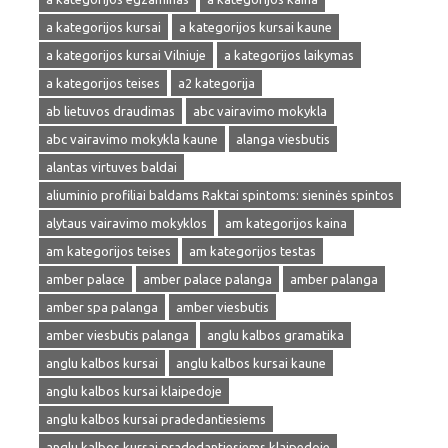
a kategorijos kursai
a kategorijos kursai kaune
a kategorijos kursai Vilniuje
a kategorijos laikymas
a kategorijos teises
a2 kategorija
ab lietuvos draudimas
abc vairavimo mokykla
abc vairavimo mokykla kaune
alanga viesbutis
alantas virtuves baldai
aliuminio profiliai baldams Raktai spintoms: sieninės spintos
alytaus vairavimo mokyklos
am kategorijos kaina
am kategorijos teises
am kategorijos testas
amber palace
amber palace palanga
amber palanga
amber spa palanga
amber viesbutis
amber viesbutis palanga
anglu kalbos gramatika
anglu kalbos kursai
anglu kalbos kursai kaune
anglu kalbos kursai klaipedoje
anglu kalbos kursai pradedantiesiems
anglu kalbos kursai pradedantiesiems klaipedoje