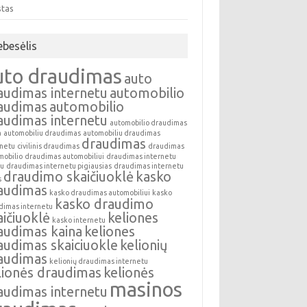
stas
ebesėlis
uto draudimas
auto
audimas internetu
automobilio
audimas
automobilio
audimas internetu
automobilio draudimas
a
automobiliu draudimas
automobiliu draudimas
draudimas
rnetu
civilinis draudimas
draudimas
mobilio
draudimas automobiliui
draudimas internetu
au
draudimas internetu pigiausias
draudimas internetu
draudimo skaičiuoklė
kasko
s
audimas
kasko draudimas automobiliui
kasko
kasko draudimo
dimas internetu
aičiuoklė
keliones
kasko internetu
audimas kaina
keliones
audimas skaiciuokle
kelionių
audimas
kelionių draudimas internetu
lionės draudimas
kelionės
masinos
audimas internetu