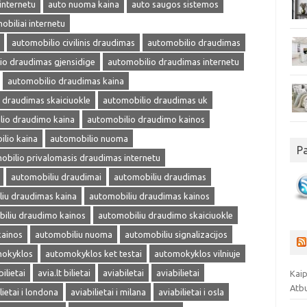
internetu
auto nuoma kaina
auto saugos sistemos
obiliai internetu
automobilio civilinis draudimas
automobilio draudimas
io draudimas gjensidige
automobilio draudimas internetu
automobilio draudimas kaina
 draudimas skaiciuokle
automobilio draudimas uk
lio draudimo kaina
automobilio draudimo kainos
lio kaina
automobilio nuoma
P
obilio privalomasis draudimas internetu
automobiliu draudimai
automobiliu draudimas
iu draudimas kaina
automobiliu draudimas kainos
iliu draudimo kainos
automobiliu draudimo skaiciuokle
kainos
automobiliu nuoma
automobiliu signalizacijos
okyklos
automokyklos ket testai
automokyklos vilniuje
bilietai
avia.lt bilietai
aviabiletai
aviabilietai
Kaip
Atb
lietai i londona
aviabilietai i milana
aviabilietai i osla