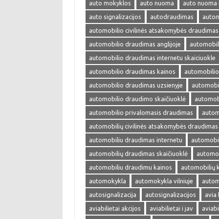
auto mokyklos
auto nuoma
auto nuoma 
auto signalizacijos
autodraudimas
autom
automobilio civilinės atsakomybės draudimas
automobilio draudimas anglijoje
automobil
automobilio draudimas internetu skaiciuokle
automobilio draudimas kainos
automobilio
automobilio draudimas uzsienyje
automobi
automobilio draudimo skaičiuoklė
automobi
automobilio privalomasis draudimas
autom
automobilių civilinės atsakomybės draudimas
automobiliu draudimas internetu
automobil
automobilių draudimas skaičiuoklė
automob
automobiliu draudimu kainos
automobilių 
automokykla
automokykla vilniuje
autom
autosignalizacija
autosignalizacijos
avia 
aviabilietai akcijos
aviabilietai i jav
aviabi