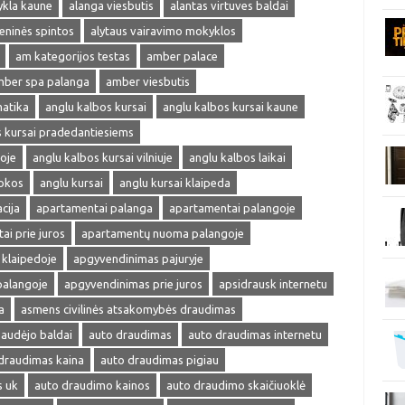
ykla kaune
alanga viesbutis
alantas virtuves baldai
ieninės spintos
alytaus vairavimo mokyklos
am kategorijos testas
amber palace
ber spa palanga
amber viesbutis
matika
anglu kalbos kursai
anglu kalbos kursai kaune
s kursai pradedantiesiems
oje
anglu kalbos kursai vilniuje
anglu kalbos laikai
okos
anglu kursai
anglu kursai klaipeda
cija
apartamentai palanga
apartamentai palangoje
ai prie juros
apartamentų nuoma palangoje
klaipedoje
apgyvendinimas pajuryje
palangoje
apgyvendinimas prie juros
apsidrausk internetu
a
asmens civilinės atsakomybės draudimas
audėjo baldai
auto draudimas
auto draudimas internetu
draudimas kaina
auto draudimas pigiau
s uk
auto draudimo kainos
auto draudimo skaičiuoklė