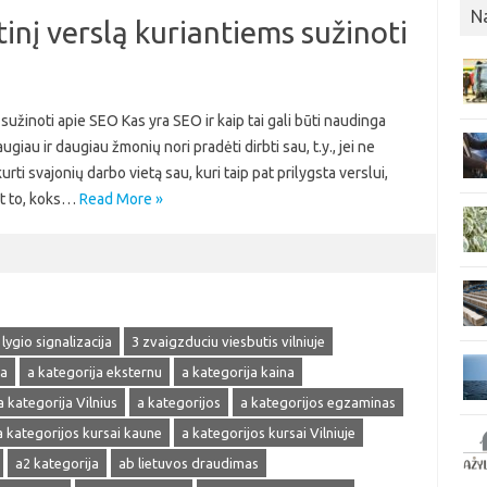
N
inį verslą kuriantiems sužinoti
sužinoti apie SEO Kas yra SEO ir kaip tai gali būti naudinga
au ir daugiau žmonių nori pradėti dirbti sau, t.y., jei ne
urti svajonių darbo vietą sau, kuri taip pat prilygsta verslui,
nt to, koks…
Read More »
 lygio signalizacija
3 zvaigzduciu viesbutis vilniuje
ja
a kategorija eksternu
a kategorija kaina
a kategorija Vilnius
a kategorijos
a kategorijos egzaminas
a kategorijos kursai kaune
a kategorijos kursai Vilniuje
a2 kategorija
ab lietuvos draudimas