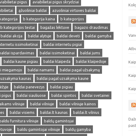
viabilietai pigus
aviabilietai pigus skrydziai
Koky
obilietai
ąžuoliniai baldai
azuoliniai virtuves baldai
kategorija
b kategorija kaina
b kategorijos
b kategorijos testai
bagažas lėktuve
bagazo draudimas
Vand
baldai akcija
baldai alytuje
baldai deveti
baldai gamyba
nternetu issimoketinai
baldai internetu pigiai
Atbu
baldai ispardavimas
baldai issimoketinai
baldai jums
baldai kaune pigiau
baldai klaipeda
baldai klaipedoje
Kaip
ai miegamojo
baldai namams
baldai pagal užsakymą
Kaip
l uzsakyma kaunas
baldai pagal uzsakyma kaune
ėžyje
baldai panevezys
baldai pigiau
Kaip
i pigus
baldai siauliuose
baldai spintos
baldai svetainei
aikams vilniuje
baldai vilniuje
baldai vilniuje kainos
ves
baldai visiems
baldai.lt kaunas
baldai.lt vilnius
Dažn
baldu furnitura vilniuje
baldų gamintojai
pas
etuvoje
baldu gamintojai vilniuje
baldų gamyba