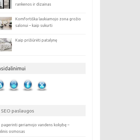
rankenos ir dizainas
Komfortiška laukiamojo zona grožio
salonui – kaip sukurti
Kaip prižiūrėti patalynę
asidalinimui
SEO paslaugos
 pagerinti geriamojo vandens kokybę –
ulinis osmosas