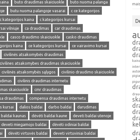
kaina
buto draudimas skaiciuokle
buto nuoma palanga
mai
oje
butu nuoma palangoje vasarai
c ce kategorijos
c kategorijos kaina
c kategorijos kursai
D
sai vilniuje
ca draudimas
car draudimas
a
kle
casco draudimo skaiciuokle
casko draudimas
dr
gorijos kaina
ce kategorijos kursai
ce vairavimo kursai
dr
dr
civilinės atsakomybės draudimas
kain
civilines atsakomybes draudimas skaiciuokle
inte
auto
civilinės atsakomybės sąlygos
civilinio draudimo skaiciuokle
pigi
audimas
civilinis draudimas internetu
pigu
dr
dimas skaiciuokle
cmr draudimas
drau
sk
a draudimas
compensa draudimas internetu
dr
s kursai
dalios baldai
darbo baldai
darudimas
dr
 baldai kaunas
dėvėti baldai kaune
deveti baldai utenoje
dr
ke
deveti miegamojo baldai
dėvėti odiniai baldai
dr
ai
dėvėti virtuvės baldai
deveti virtuviniai baldai