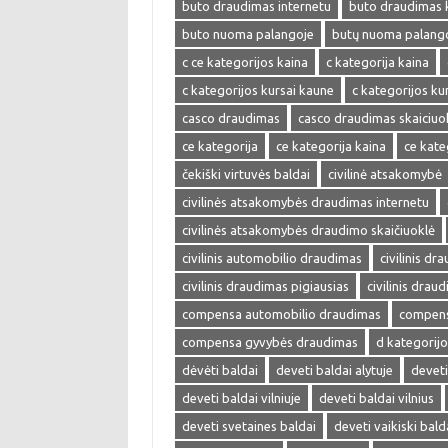
buto draudimas internetu
buto draudimas 
buto nuoma palangoje
butų nuoma palang
c ce kategorijos kaina
c kategorija kaina
c kategorijos kursai kaune
c kategorijos kur
casco draudimas
casco draudimas skaiciuo
ce kategorija
ce kategorija kaina
ce kate
čekiški virtuvės baldai
civilinė atsakomybė
civilinės atsakomybės draudimas internetu
civilinės atsakomybės draudimo skaičiuoklė
civilinis automobilio draudimas
civilinis dr
civilinis draudimas pigiausias
civilinis drau
compensa automobilio draudimas
compens
compensa gyvybės draudimas
d kategorijo
dėvėti baldai
deveti baldai alytuje
deveti
deveti baldai vilniuje
deveti baldai vilnius
deveti svetaines baldai
deveti vaikiski bald