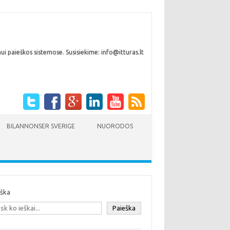
i paieškos sistemose. Susisiekime: info@itturas.lt
BILANNONSER SVERIGE
NUORODOS
eška
Paieška