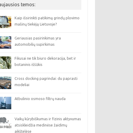
aujausios temos:
Kaip išsirinkti patikimą grindų plovimo
mašinų tiekėją Lietuvoje?
Geriausias pasirinkimas yra
automobilių supirkimas
Fikusai ne tik biuro dekoracija, bet ir
botaninis iššūkis
Cross docking pagrindai: du paprasti
modeliai
Atbulinio osmoso filtrų nauda
Vaikų kūrybiškumas ir fizinis aktyvumas
atsiskleidžia medinėse žaidimų
aikštelėse