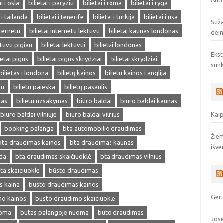
Auto
ai i osla
bilietai i paryziu
bilietai i roma
bilietai i ryga
i i tailanda
bilietai i tenerife
bilietai i turkija
bilietai i usa
Suža
nternetu
bilietai internetu lektuvu
bilietai kaunas londonas
deim
ektuvu pigiau
bilietai lektuvui
bilietai londonas
Ekst
ietai pigus
bilietai pigus skrydziai
bilietai skrydziai
sunk
bilietas i londona
bilietų kainos
bilietu kainos i anglija
vu
bilietu paieska
bilietų pasaulis
mas
bilietu uzsakymas
biuro baldai
biuro baldai kaunas
biuro baldai vilniuje
biuro baldai vilnius
Kaip
booking palanga
bta automobilio draudimas
Žiem
bta draudimas kainos
bta draudimas kaunas
išve
eda
bta draudimas skaičiuoklė
bta draudimas vilnius
ta skaiciuokle
būsto draudimas
s kaina
busto draudimas kainos
Geri
mo kainos
busto draudimo skaiciuokle
uoma
butas palangoje nuoma
buto draudimas
Jose