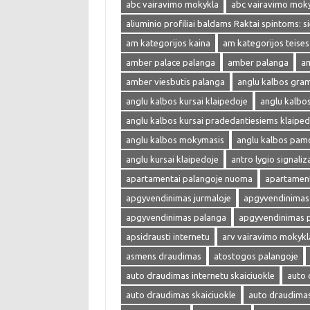
abc vairavimo mokykla
abc vairavimo mok
aliuminio profiliai baldams Raktai spintoms: s
am kategorijos kaina
am kategorijos teises
amber palace palanga
amber palanga
am
amber viesbutis palanga
anglu kalbos gra
anglu kalbos kursai klaipedoje
anglu kalbo
anglu kalbos kursai pradedantiesiems klaiped
anglu kalbos mokymasis
anglu kalbos pam
anglu kursai klaipedoje
antro lygio signaliza
apartamentai palangoje nuoma
apartament
apgyvendinimas jurmaloje
apgyvendinimas 
apgyvendinimas palanga
apgyvendinimas 
apsidrausti internetu
arv vairavimo mokykl
asmens draudimas
atostogos palangoje
auto draudimas internetu skaiciuokle
auto 
auto draudimas skaiciuokle
auto draudima