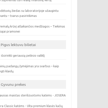
 supirkimas turi realią finansinę vertę
dėtuvių žiedas su laboratorijoje užaugintu
antu – tvarus pasirinkimas
remalų krūvį atlaikančios medžiagos – Tiekimas
iajai pramonei
Pigus lektuvu bilietai
 išsirinkti geriausią pelėsio valiklį
inių padangų žymėjimas yra svarbus – kaip
ngti klaidų
Gyvunu prekes
ausias maistas sterilizuotoms katėms - JOSERA
ra Classic katėms - Ulta premium klasės kačių