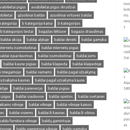
viabilietai pigus
aviabilietai pigus skrydziai
obilietai
ąžuoliniai baldai
azuoliniai virtuves baldai
kategorija
b kategorija kaina
b kategorijos
b kategorijos testai
bagažas lėktuve
bagazo draudimas
baldai akcija
baldai alytuje
baldai deveti
baldai gamyba
nternetu issimoketinai
baldai internetu pigiai
baldai ispardavimas
baldai issimoketinai
baldai jums
baldai kaune pigiau
baldai klaipeda
baldai klaipedoje
ai miegamojo
baldai namams
baldai pagal užsakymą
l uzsakyma kaunas
baldai pagal uzsakyma kaune
ėžyje
baldai panevezys
baldai pigiau
i pigus
baldai siauliuose
baldai spintos
baldai svetainei
aikams vilniuje
baldai vilniuje
baldai vilniuje kainos
ves
baldai visiems
baldai.lt kaunas
baldai.lt vilnius
baldu furnitura vilniuje
baldų gamintojai
etuvoje
baldu gamintojai vilniuje
baldų gamyba