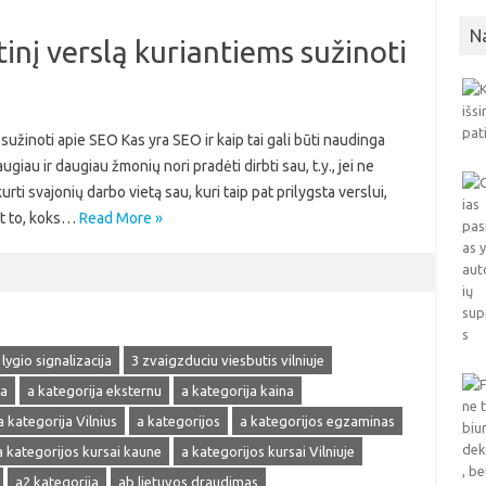
N
inį verslą kuriantiems sužinoti
sužinoti apie SEO Kas yra SEO ir kaip tai gali būti naudinga
au ir daugiau žmonių nori pradėti dirbti sau, t.y., jei ne
urti svajonių darbo vietą sau, kuri taip pat prilygsta verslui,
nt to, koks…
Read More »
 lygio signalizacija
3 zvaigzduciu viesbutis vilniuje
ja
a kategorija eksternu
a kategorija kaina
a kategorija Vilnius
a kategorijos
a kategorijos egzaminas
a kategorijos kursai kaune
a kategorijos kursai Vilniuje
a2 kategorija
ab lietuvos draudimas