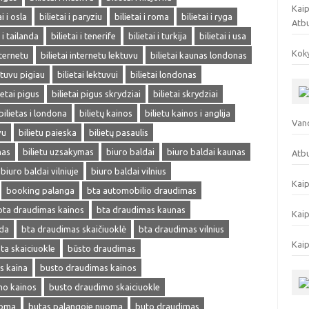
Kaip
ai i osla
bilietai i paryziu
bilietai i roma
bilietai i ryga
Atb
i i tailanda
bilietai i tenerife
bilietai i turkija
bilietai i usa
Koky
nternetu
bilietai internetu lektuvu
bilietai kaunas londonas
ektuvu pigiau
bilietai lektuvui
bilietai londonas
ietai pigus
bilietai pigus skrydziai
bilietai skrydziai
bilietas i londona
bilietų kainos
bilietu kainos i anglija
Vand
vu
bilietu paieska
bilietų pasaulis
mas
bilietu uzsakymas
biuro baldai
biuro baldai kaunas
Atbu
biuro baldai vilniuje
biuro baldai vilnius
Kaip
booking palanga
bta automobilio draudimas
bta draudimas kainos
bta draudimas kaunas
Kaip
eda
bta draudimas skaičiuoklė
bta draudimas vilnius
Kaip
ta skaiciuokle
būsto draudimas
s kaina
busto draudimas kainos
mo kainos
busto draudimo skaiciuokle
uoma
butas palangoje nuoma
buto draudimas