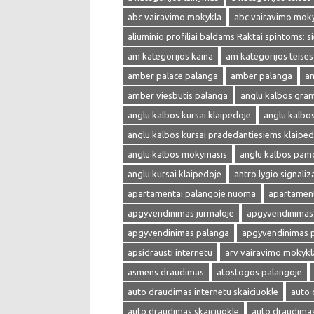
abc vairavimo mokykla
abc vairavimo mok
aliuminio profiliai baldams Raktai spintoms: s
am kategorijos kaina
am kategorijos teises
amber palace palanga
amber palanga
am
amber viesbutis palanga
anglu kalbos gra
anglu kalbos kursai klaipedoje
anglu kalbo
anglu kalbos kursai pradedantiesiems klaiped
anglu kalbos mokymasis
anglu kalbos pam
anglu kursai klaipedoje
antro lygio signaliza
apartamentai palangoje nuoma
apartament
apgyvendinimas jurmaloje
apgyvendinimas 
apgyvendinimas palanga
apgyvendinimas 
apsidrausti internetu
arv vairavimo mokykl
asmens draudimas
atostogos palangoje
auto draudimas internetu skaiciuokle
auto 
auto draudimas skaiciuokle
auto draudima