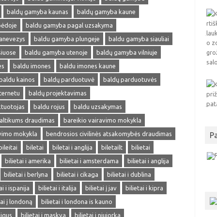
baldų gamyba kaunas
baldų gamyba kaune
pėdoje
baldu gamyba pagal uzsakyma
anevezys
baldu gamyba plungeje
baldu gamyba siauliai
siuose
baldu gamyba utenoje
baldų gamyba vilniuje
es
baldu imones
baldu imones kaune
baldu kainos
baldų parduotuvė
baldų parduotuvės
ternetu
baldų projektavimas
ktuotojas
baldu rojus
baldu uzsakymas
altikums draudimas
bareikio vairavimo mokykla
avimo mokykla
bendrosios civilinės atsakomybės draudimas
P
bileitai
biletai
biletai i anglija
biletailt
bilietai
bilietai i amerika
bilietai i amsterdama
bilietai i anglija
bilietai i berlyna
bilietai i cikaga
bilietai i dublina
ai i ispanija
bilietai i italija
bilietai į jav
bilietai i kipra
tai į londoną
bilietai i londona is kauno
pigus
bilietai i maskva
bilietai i niujorka