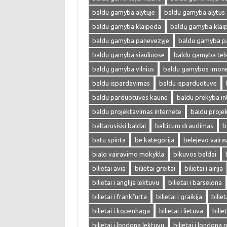
baldu gamyba alytuje
baldu gamyba alytus
baldu gamyba klaipeda
baldų gamyba klai
baldu gamyba panevezyje
baldu gamyba p
baldu gamyba siauliuose
baldu gamyba tel
baldų gamyba vilnius
baldu gamybos imon
baldu ispardavimas
baldu isparduotuve
baldu parduotuves kaune
baldu prekyba in
baldu projektavimas internete
baldu proje
baltarusiski baldai
balticum draudimas
b
batu spinta
be kategorija
belejevo vair
bialo vairavimo mokykla
bikuvos baldai
bilietai avia
bilietai greitai
bilietai i airija
bilietai i anglija lektuvu
bilietai i barselona
bilietai i frankfurta
bilietai i graikija
biliet
bilietai i kopenhaga
bilietai i lietuva
bilie
bilietai i londona lektuvu
bilietai i londona 