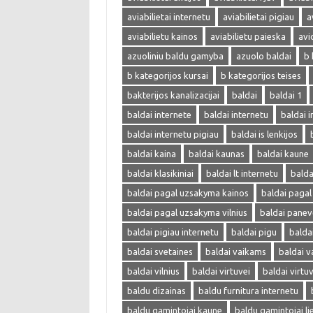
aviabilietai internetu
aviabilietai pigiau
a
aviabilietu kainos
aviabilietu paieska
avi
azuoliniu baldu gamyba
azuolo baldai
b 
b kategorijos kursai
b kategorijos teises
bakterijos kanalizacijai
baldai
baldai 1
baldai internete
baldai internetu
baldai i
baldai internetu pigiau
baldai is lenkijos
baldai kaina
baldai kaunas
baldai kaune
baldai klasikiniai
baldai lt internetu
bald
baldai pagal uzsakyma kainos
baldai paga
baldai pagal uzsakyma vilnius
baldai panev
baldai pigiau internetu
baldai pigu
balda
baldai svetaines
baldai vaikams
baldai v
baldai vilnius
baldai virtuvei
baldai virtu
baldu dizainas
baldu furnitura internetu
baldu gamintojai kaune
baldu gamintojai li