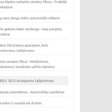
os klaidos renkantis vandens filtrus – Praktiški
tebėjimai
ą nano dangą rinktis automobilio stiklams
lis geležies kiekis vandenyje – kaip pašalinti,
endimai
ens filtrai kavos aparatams, ledo
eratoriams, šaldytuvams
inio vandens filtrai – Minkštinimui,
ležinimui, Vandenilio sulfido šalinimui
SEO straipsniu talpinimas
ausias pasirinkimas – Automobilių supirkimas
traukos ir spauda ant drobės