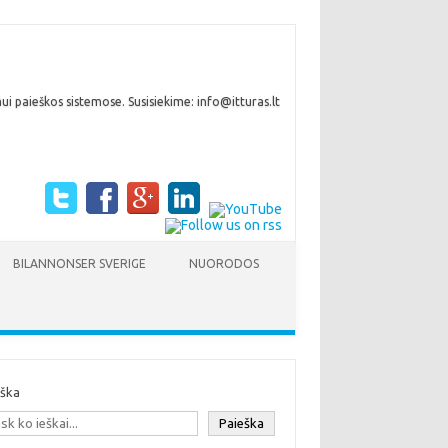
i paieškos sistemose. Susisiekime: info@itturas.lt
BILANNONSER SVERIGE
NUORODOS
eška
Paieška