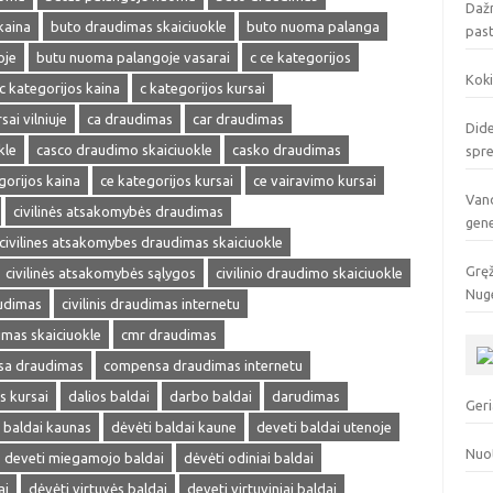
Dažn
kaina
buto draudimas skaiciuokle
buto nuoma palanga
pas
oje
butu nuoma palangoje vasarai
c ce kategorijos
Koki
c kategorijos kaina
c kategorijos kursai
sai vilniuje
ca draudimas
car draudimas
Dide
kle
casco draudimo skaiciuokle
casko draudimas
spr
gorijos kaina
ce kategorijos kursai
ce vairavimo kursai
Vand
civilinės atsakomybės draudimas
gen
civilines atsakomybes draudimas skaiciuokle
Gręž
civilinės atsakomybės sąlygos
civilinio draudimo skaiciuokle
Nuge
audimas
civilinis draudimas internetu
dimas skaiciuokle
cmr draudimas
a draudimas
compensa draudimas internetu
s kursai
dalios baldai
darbo baldai
darudimas
Geri
 baldai kaunas
dėvėti baldai kaune
deveti baldai utenoje
Nuo
deveti miegamojo baldai
dėvėti odiniai baldai
ai
dėvėti virtuvės baldai
deveti virtuviniai baldai