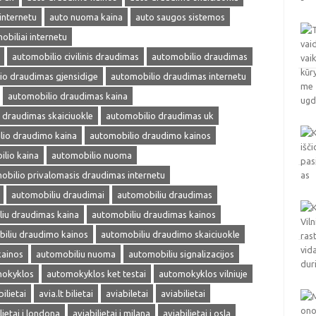
internetu
auto nuoma kaina
auto saugos sistemos
obiliai internetu
automobilio civilinis draudimas
automobilio draudimas
io draudimas gjensidige
automobilio draudimas internetu
automobilio draudimas kaina
 draudimas skaiciuokle
automobilio draudimas uk
lio draudimo kaina
automobilio draudimo kainos
lio kaina
automobilio nuoma
obilio privalomasis draudimas internetu
automobiliu draudimai
automobiliu draudimas
iu draudimas kaina
automobiliu draudimas kainos
iliu draudimo kainos
automobiliu draudimo skaiciuokle
kainos
automobiliu nuoma
automobiliu signalizacijos
okyklos
automokyklos ket testai
automokyklos vilniuje
bilietai
avia.lt bilietai
aviabiletai
aviabilietai
lietai i londona
aviabilietai i milana
aviabilietai i osla