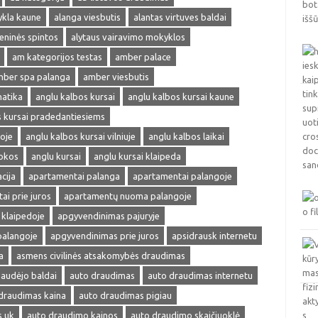
ykla kaune
alanga viesbutis
alantas virtuves baldai
ieninės spintos
alytaus vairavimo mokyklos
am kategorijos testas
amber palace
ber spa palanga
amber viesbutis
matika
anglu kalbos kursai
anglu kalbos kursai kaune
s kursai pradedantiesiems
oje
anglu kalbos kursai vilniuje
anglu kalbos laikai
okos
anglu kursai
anglu kursai klaipeda
cija
apartamentai palanga
apartamentai palangoje
ai prie juros
apartamentų nuoma palangoje
klaipedoje
apgyvendinimas pajuryje
palangoje
apgyvendinimas prie juros
apsidrausk internetu
a
asmens civilinės atsakomybės draudimas
audėjo baldai
auto draudimas
auto draudimas internetu
draudimas kaina
auto draudimas pigiau
s uk
auto draudimo kainos
auto draudimo skaičiuoklė