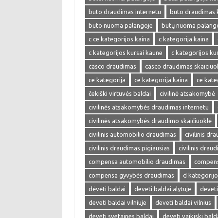
buto draudimas internetu
buto draudimas 
buto nuoma palangoje
butų nuoma palang
c ce kategorijos kaina
c kategorija kaina
c kategorijos kursai kaune
c kategorijos kur
casco draudimas
casco draudimas skaiciuo
ce kategorija
ce kategorija kaina
ce kate
čekiški virtuvės baldai
civilinė atsakomybė
civilinės atsakomybės draudimas internetu
civilinės atsakomybės draudimo skaičiuoklė
civilinis automobilio draudimas
civilinis dr
civilinis draudimas pigiausias
civilinis drau
compensa automobilio draudimas
compens
compensa gyvybės draudimas
d kategorijo
dėvėti baldai
deveti baldai alytuje
deveti
deveti baldai vilniuje
deveti baldai vilnius
deveti svetaines baldai
deveti vaikiski bald