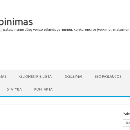
lpinimas
 jį patalpinsime Jūsų verslo sėkmės gerinimui, konkurencijos įveikimui, matomumu
Skip to content
MAS
KELIONĖS IR BILIETAI
SKELBIMAI
SEO PASLAUGOS
STATYBA
KONTAKTAI
Pai