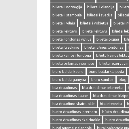
bilietai i norvegija
bilietai i olandija
biliet
bilietai i stambula
bilietai i svedija
bilieta
bilietai i vilniu
bilietai i vokietija
bilietai i
bilietai lektuvo
bilietai lėktuvu
bilietai l
bilietai londonas vilnius
bilietai pigiau
bil
bilietai traukiniu
bilietai vilnius londonas
bilietu kainos i londona
bilietu kainos lektu
bilietu pirkimas internetu
bilietu rezervavi
biuro baldai kaune
biuro baldai klaipeda
biuro baldu gamyba
biuro spintos
blog
bta draudimas
bta draudimas internetu
bta draudimas kaune
bta draudimas klaip
bta draudimo skaiciuokle
bta internetu
b
busto draudimas internetu
būsto draudima
busto draudimas skaiciuokle
busto draudi
butai nuomai palangoje
butai palangoje n