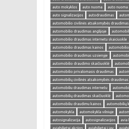
auto mokyklos
auto nuoma
auto nuoma 
auto signalizacijos
autodraudimas
autom
automobilio civilinės atsakomybės draudimas
automobilio draudimas anglijoje
automobil
automobilio draudimas internetu skaiciuokle
automobilio draudimas kainos
automobilio
automobilio draudimas uzsienyje
automobi
automobilio draudimo skaičiuoklė
automobi
automobilio privalomasis draudimas
autom
automobilių civilinės atsakomybės draudimas
automobiliu draudimas internetu
automobil
automobilių draudimas skaičiuoklė
automob
automobiliu draudimu kainos
automobilių 
automokykla
automokykla vilniuje
autom
autosignalizacija
autosignalizacijos
avia 
aviabilietai akcijos
aviabilietai i jav
aviabi