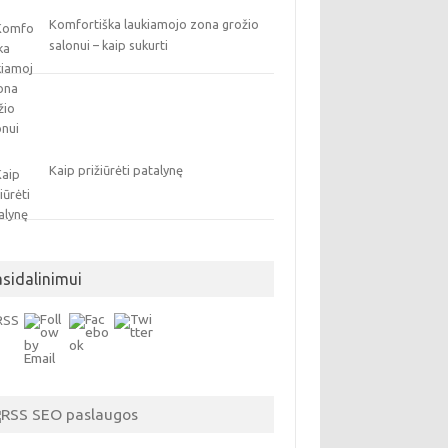
Komfortiška laukiamojo zona grožio
salonui – kaip sukurti
Kaip prižiūrėti patalynę
asidalinimui
SEO paslaugos