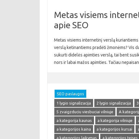
Metas visiems internet
apie SEO
Metas visiems internetinį verslą kuriantiems 
verslą ketinantiems pradėti žmonėms? Vis daugi
sukurti didelės apimties verslą, tai bent susik
nors ir labai mažos apimties. Tačiau nepaisa
SEO paslaugos
1 lygio signalizacija
2 lygio signalizacija
3
5 zvaigzduciu viesbuciai vilniuje
A kategori
a kategorija kaunas
a kategorija vilniuje
a kategorijos kaina
a kategorijos kursai
a kategorijos laikymas
a kategorijos teises