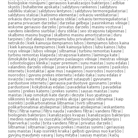
bioloģiskie risinājumi
|
geriausios kanalizacijos bakterijos
|
adblue
skystis
|
buhalterine apskaita
|
saldytuvu rankenos
|
saldytuvu
saldikliu stalciai
|
saldytuvu lentynos
|
saldytuvu termoreguliatoriai
|
saldytuvu stalciai
|
kaitinimo elementai
|
orkaiciu ventiliatoriai
|
orkaiciu duru tarpines
|
orkaiciu stiklai
|
orkaiciu termoreguliatoriai
|
parama privaciam darzeliui
|
darzeliai gelbeja
|
pasirinkimas vilniuje
|
ieskome geriausio darzelio
|
privatus darzelis
|
masinu voztuvai
|
vandens isleidimo siurbliai
|
duru stiklai
|
seo straipsniu talpinimas
|
skalbimo masinu bugnai
|
skalbimo masinu amortizatoriai
|
duru
tarpines
|
cbd aliejus
|
itempiamu lubu privalumai
|
lubu kaina
netrukdo
|
kiek kainuoja itempiamos lubos
|
itempiamos lubos kaina
|
kiek kainuoja itempiamos
|
kiek kainuoja lubos
|
lubu kainos
|
lubu
rusys vilniuje
|
lubos vilniuje
|
siltnamiai
|
turbinu remontas kaune
|
turbinu remontas klaipeda
|
straipsniai katems
|
laiminga kate
|
išmokykite katę
|
perkraustymo paslaugos vilniuje
|
meistras vilniuje
|
odontologijos klinika
|
super premium
|
sunu maistas
|
sunu edalas
|
valandinis darzelis vilniuje
|
josera katems
|
josera sunims
|
paskolos
internetu
|
kontaktai
|
apie mus
|
naujienos
|
nuorodos
|
nuorodos
|
nuorodos
|
gyvunu prekes internetu
|
edalo itaka
|
sunu edalas ir
isvaizda
|
sunu mityba
|
kaip perkant sutaupyti
|
gyvunams
parduotuve internetu
|
geriausia parduotuve gyvunams
|
prekiu
parduotuve
|
kokybiskas edalas
|
pavadeliai katems
|
pavadeliai
sunims
|
prekes katems
|
prekes sunims
|
sausas maistas
|
sunu
maistas
|
kaip ismokyti kate daryti i dezute
|
kuo ypatingas
silikoninis kraikas
|
gyvunu prekiu akcija
|
geriausi siltnamiai
|
kaip
issirinkti
|
polikarbonatiniai šiltnamiai
|
tvirti siltnamiai
|
polikarbonatiniai atsiliepimai
|
šiltnamiai atsiliepimai
|
ieskantiems
filtru
|
filtrai namui
|
filtru nauda
|
vandens filtrai
|
vandens filtrai
|
biologinės bakterijos
|
kanalizacijos kvapas
|
kanalizacijos bakterijos
|
medinis namelis su ciuozykla
|
efektyvio biologinės bakterijos
|
fejerverkai
|
sodui
|
brita vandens filtrai
|
privatus darzelis
|
šiltnamiai
|
siltnamiai
|
gyvunu prekes
|
maistas sunims
|
geriausias
sunu maistas
|
kaip issirinkti kraika
|
gelbsti gyvūnus nuo karščio
|
gyvūnų maudynės vasarą
|
šunų mityba
|
sausas maistas
|
kačių