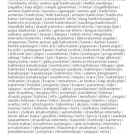
|
turintiems skolų
|
asmuo gali bankrutuoti
|
skelbti naudinga
|
pagalba
|
kaip elgtis
|
naujas gyvenimas
|
3 metai
|
išsigelbėjimas
|
asmens bankrotas
|
europos sąjungoje
|
asmuo gali
|
bankrotas
asmeniui
|
bankrotas
|
kiek kainuoja
|
asmens bankrotas
|
bankroto
kaina
|
tarnauja ilgai
|
pasinaudoti verta
|
daug bankrutuojančių
|
bankroto procesas
|
norint bankrutuoti
|
naudinga bankrutuoti
|
taupykite laiką
|
skaudi pamoka
|
administratorius
|
tarnauja ilgai
|
pigus išlaikymas
|
patirtis
|
geriau nei šiferis
|
lengva išsirinkti
|
unikalus gaminys
|
čerpės
|
dangos
|
rinktis verta
|
megztiniai
internetu moterims
|
riebalų skaidymui
|
dekoratyviniai augalai
|
straipsniai
|
fizinis asmuo gali bakrutuoti
|
kaune
|
darbas kaune
|
keitėsi paslaugos
|
toks yra
|
taksi kaune
|
pigiausias
|
kaune pigus
|
ką siūlo
|
paslaugos kaune
|
mažoji sostinė
|
išsikviesti
|
konkurencija
|
ieškome taxi
|
pigus
|
susisiekimas
|
taksi
|
paslaugos
|
programėlė
|
vilniuje
|
taksi
|
vilnius
|
taxi
|
kainos
|
švaros prekės
|
kaip atkimsti
|
laiptų kaina
|
auto1
|
gėlių puokštės
|
dantu protezavimas kaina
|
bakterijos kanalizacijai
|
nuotekoms
|
mikroautobusu
|
blogas
|
apie
bakterijas
|
kanalizacijai
|
situacija
|
padeda
|
bakterijos
|
bakterijos
kanalizacijai
|
kanalizacijai
|
bakterijos
|
bio
|
valymo įrenginiams
|
bakterijos kanalizacijai
|
nuotekoms
|
nauda
|
švara
|
bio
|
bakterijos
|
renkamės
|
kvapas
|
kvapas
|
nemalonus
|
ar kenkia
|
kaip atsikratyti
|
patarimai
|
kokybė
|
įrenginiai
|
tipai
|
kvapas
|
patarimai
|
siūlo
|
sąlygos
|
svarbiausi
|
palyginti
|
laikas
|
populiariausi
|
ieškantiems
|
apie draudimą
|
daugiau info
|
požymiai
|
pasiūlymai
|
būtinas
|
drausti pigiau
|
būtinas
|
info
|
galimybės
|
nesidomi
|
atšilus
|
saugūs
|
nauda
|
kelionei
|
kaina
|
tinka
|
žinutė
|
paslauga
|
klaidos
|
ryšys
|
svarbu
|
info
|
atostogoms
|
talpinimas
|
akcijos
|
mikroautobusu
nuoma
|
turto
|
kelionės draudimas
|
turto
|
sveikatos
|
kelionės
|
kasko
|
civilinės atsakomybės
|
automobilio
|
draudimas internetu
|
teisės aktai
|
kaina
|
gyvybės
|
kelionių
|
turto
|
tpvca
|
kasko
|
padeda
taupantiems
|
draudimas internetu
|
bausmės
|
kontrolė
|
kameros
|
tiriami įvykiai
|
privalomos paslaugos
|
apie privalomą
|
internetu
|
privalomasis
|
vykstantiems
|
klausimai ir atsakymai
|
sąvokos
|
populiariausias
|
požymiai
|
rekomendacija
|
saugoja
|
verta
|