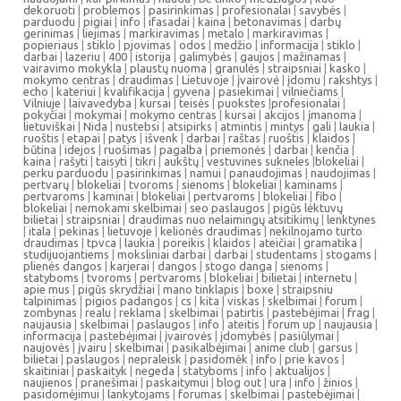
dekoruoti
|
problemos
|
pasirinkimas
|
profesionalai
|
savybės
|
parduodu
|
pigiai
|
info
|
ifasadai
|
kaina
|
betonavimas
|
darbų
gerinimas
|
liejimas
|
markiravimas
|
metalo
|
markiravimas
|
popieriaus
|
stiklo
|
pjovimas
|
odos
|
medžio
|
informacija
|
stiklo
|
darbai
|
lazeriu
|
400
|
istorija
|
galimybės
|
gaujos
|
mažinamas
|
vairavimo mokykla
|
plaustų nuoma
|
granulės
|
straipsniai
|
kasko
|
mokymo centras
|
draudimas
|
Lietuvoje
|
įvairovė
|
įdomu
|
rakshtys
|
echo
|
kateriui
|
kvalifikacija
|
gyvena
|
pasiekimai
|
vilniečiams
|
Vilniuje
|
laivavedyba
|
kursai
|
teisės
|
puokstes
|
profesionalai
|
pokyčiai
|
mokymai
|
mokymo centras
|
kursai
|
akcijos
|
įmanoma
|
lietuviškai
|
Nida
|
nustebsi
|
atsipirks
|
atmintis
|
mintys
|
gali
|
laukia
|
ruoštis
|
etapai
|
patys
|
išvenk
|
darbai
|
raštas
|
ruoštis
|
klaidos
|
būtina
|
idejos
|
ruošimas
|
pagalba
|
priemonės
|
darbai
|
kenčia
|
kaina
|
rašyti
|
taisyti
|
tikri
|
aukštų
|
vestuvines sukneles
|
blokeliai
|
perku parduodu
|
pasirinkimas
|
namui
|
panaudojimas
|
naudojimas
|
pertvarų
|
blokeliai
|
tvoroms
|
sienoms
|
blokeliai
|
kaminams
|
pertvaroms
|
kaminai
|
blokeliai
|
pertvaroms
|
blokeliai
|
fibo
|
blokeliai
|
nemokami skelbimai
|
seo paslaugos
|
pigūs lėktuvų
bilietai
|
straipsniai
|
draudimas nuo nelaimingų atsitikimų
|
lenktynes
|
itala
|
pekinas
|
lietuvoje
|
kelionės draudimas
|
nekilnojamo turto
draudimas
|
tpvca
|
laukia
|
poreikis
|
klaidos
|
ateičiai
|
gramatika
|
studijuojantiems
|
moksliniai darbai
|
darbai
|
studentams
|
stogams
|
plienės dangos
|
karjerai
|
dangos
|
stogo danga
|
sienoms
|
statyboms
|
tvoroms
|
pertvaroms
|
blokeliai
|
bilietai
|
internetu
|
apie mus
|
pigūs skrydžiai
|
mano tinklapis
|
boxe
|
straipsniu
talpinimas
|
pigios padangos
|
cs
|
kita
|
viskas
|
skelbimai
|
forum
|
zombynas
|
realu
|
reklama
|
skelbimai
|
patirtis
|
pastebėjimai
|
frag
|
naujausia
|
skelbimai
|
paslaugos
|
info
|
ateitis
|
forum up
|
naujausia
|
informacija
|
pastebėjimai
|
įvairovės
|
įdomybės
|
pasiūlymai
|
naujovės
|
įvairu
|
skelbimai
|
pasikalbėjimai
|
anime club
|
garsus
|
bilietai
|
paslaugos
|
nepraleisk
|
pasidomėk
|
info
|
prie kavos
|
skaitiniai
|
paskaityk
|
negeda
|
statyboms
|
info
|
aktualijos
|
naujienos
|
pranešimai
|
paskaitymui
|
blog out
|
ura
|
info
|
žinios
|
pasidomėjimui
|
lankytojams
|
forumas
|
skelbimai
|
pastebėjimai
|