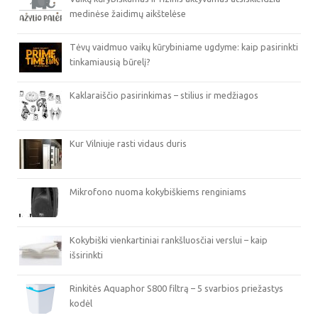
medinėse žaidimų aikštelėse
Tėvų vaidmuo vaikų kūrybiniame ugdyme: kaip pasirinkti
tinkamiausią būrelį?
Kaklaraiščio pasirinkimas – stilius ir medžiagos
Kur Vilniuje rasti vidaus duris
Mikrofono nuoma kokybiškiems renginiams
Kokybiški vienkartiniai rankšluosčiai verslui – kaip
išsirinkti
Rinkitės Aquaphor S800 filtrą – 5 svarbios priežastys
kodėl