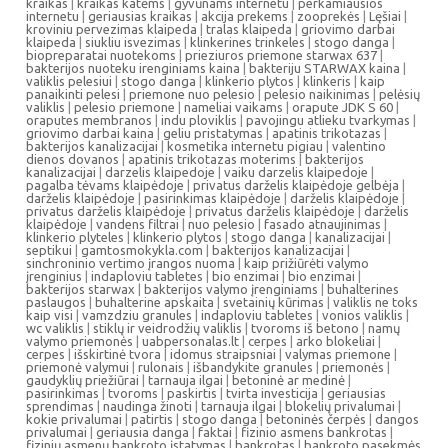
kraikas
|
kraikas katėms
|
gyvūnams internetu
|
perkamiausios
internetu
|
geriausias kraikas
|
akcija prekems
|
zooprekės
|
Lęšiai
|
kroviniu pervezimas klaipeda
|
tralas klaipeda
|
griovimo darbai
klaipeda
|
siukliu isvezimas
|
klinkerines trinkeles
|
stogo danga
|
biopreparatai nuotekoms
|
prieziuros priemone starwax 637
|
bakterijos nuoteku irenginiams kaina
|
bakteriju STARWAX kaina
|
valiklis pelesiui
|
stogo danga
|
klinkerio plytos
|
klinkeris
|
kaip
panaikinti pelesi
|
priemone nuo pelesio
|
pelesio naikinimas
|
pelėsių
valiklis
|
pelesio priemone
|
nameliai vaikams
|
orapute JDK S 60
|
oraputes membranos
|
indu ploviklis
|
pavojingu atlieku tvarkymas
|
griovimo darbai kaina
|
geliu pristatymas
|
apatinis trikotazas
|
bakterijos kanalizacijai
|
kosmetika internetu pigiau
|
valentino
dienos dovanos
|
apatinis trikotazas moterims
|
bakterijos
kanalizacijai
|
darzelis klaipedoje
|
vaiku darzelis klaipedoje
|
pagalba tėvams klaipėdoje
|
privatus darželis klaipėdoje gelbėja
|
darželis klaipėdoje
|
pasirinkimas klaipėdoje
|
darželis klaipėdoje
|
privatus darželis klaipėdoje
|
privatus darželis klaipėdoje
|
darželis
klaipėdoje
|
vandens filtrai
|
nuo pelesio
|
fasado atnaujinimas
|
klinkerio plyteles
|
klinkerio plytos
|
stogo danga
|
kanalizacijai
|
septikui
|
gamtosmokykla.com
|
bakterijos kanalizacijai
|
sinchroninio vertimo įrangos nuoma
|
kaip prižiūrėti valymo
įrenginius
|
indaploviu tabletes
|
bio enzimai
|
bio enzimai
|
bakterijos starwax
|
bakterijos valymo įrenginiams
|
buhalterines
paslaugos
|
buhalterine apskaita
|
svetainių kūrimas
|
valiklis ne toks
kaip visi
|
vamzdziu granules
|
indaploviu tabletes
|
vonios valiklis
|
wc valiklis
|
stiklų ir veidrodžių valiklis
|
tvoroms iš betono
|
namų
valymo priemonės
|
uabpersonalas.lt
|
cerpes
|
arko blokeliai
|
cerpes
|
išskirtinė tvora
|
idomus straipsniai
|
valymas priemone
|
priemonė valymui
|
rulonais
|
išbandykite granules
|
priemonės
|
gaudyklių priežiūrai
|
tarnauja ilgai
|
betoninė ar medinė
|
pasirinkimas
|
tvoroms
|
paskirtis
|
tvirta investicija
|
geriausias
sprendimas
|
naudinga žinoti
|
tarnauja ilgai
|
blokelių privalumai
|
kokie privalumai
|
patirtis
|
stogo danga
|
betoninės čerpės
|
dangos
privalumai
|
geriausia danga
|
faktai
|
fizinio asmens bankrotas
|
fizinių asmenų bankroto įstatymas
|
bankrotas
|
bankroto pasekmės