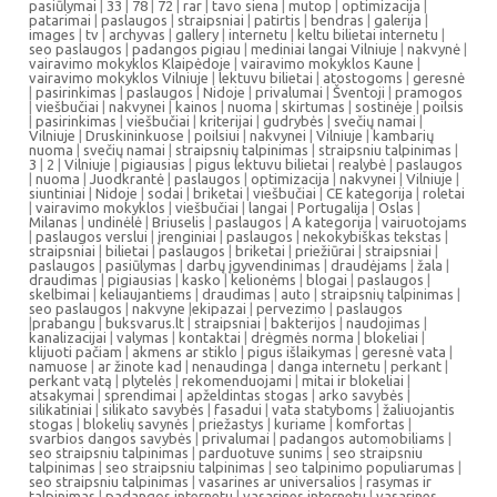
pasiūlymai
|
33
|
78
|
72
|
rar
|
tavo siena
|
mutop
|
optimizacija
|
patarimai
|
paslaugos
|
straipsniai
|
patirtis
|
bendras
|
galerija
|
images
|
tv
|
archyvas
|
gallery
|
internetu
|
keltu bilietai internetu
|
seo paslaugos
|
padangos pigiau
|
mediniai langai Vilniuje
|
nakvynė
|
vairavimo mokyklos Klaipėdoje
|
vairavimo mokyklos Kaune
|
vairavimo mokyklos Vilniuje
|
lektuvu bilietai
|
atostogoms
|
geresnė
|
pasirinkimas
|
paslaugos
|
Nidoje
|
privalumai
|
Šventoji
|
pramogos
|
viešbučiai
|
nakvynei
|
kainos
|
nuoma
|
skirtumas
|
sostinėje
|
poilsis
|
pasirinkimas
|
viešbučiai
|
kriterijai
|
gudrybės
|
svečių namai
|
Vilniuje
|
Druskininkuose
|
poilsiui
|
nakvynei
|
Vilniuje
|
kambarių
nuoma
|
svečių namai
|
straipsnių talpinimas
|
straipsniu talpinimas
|
3
|
2
|
Vilniuje
|
pigiausias
|
pigus lektuvu bilietai
|
realybė
|
paslaugos
|
nuoma
|
Juodkrantė
|
paslaugos
|
optimizacija
|
nakvynei
|
Vilniuje
|
siuntiniai
|
Nidoje
|
sodai
|
briketai
|
viešbučiai
|
CE kategorija
|
roletai
|
vairavimo mokyklos
|
viešbučiai
|
langai
|
Portugalija
|
Oslas
|
Milanas
|
undinėlė
|
Briuselis
|
paslaugos
|
A kategorija
|
vairuotojams
|
paslaugos verslui
|
įrenginiai
|
paslaugos
|
nekokybiškas tekstas
|
straipsniai
|
bilietai
|
paslaugos
|
briketai
|
priežiūrai
|
straipsniai
|
paslaugos
|
pasiūlymas
|
darbų įgyvendinimas
|
draudėjams
|
žala
|
draudimas
|
pigiausias
|
kasko
|
kelionėms
|
blogai
|
paslaugos
|
skelbimai
|
keliaujantiems
|
draudimas
|
auto
|
straipsnių talpinimas
|
seo paslaugos
|
nakvyne
|
ekipazai
|
pervezimo
|
paslaugos
|
prabangu
|
buksvarus.lt
|
straipsniai
|
bakterijos
|
naudojimas
|
kanalizacijai
|
valymas
|
kontaktai
|
drėgmės norma
|
blokeliai
|
klijuoti pačiam
|
akmens ar stiklo
|
pigus išlaikymas
|
geresnė vata
|
namuose
|
ar žinote kad
|
nenaudinga
|
danga internetu
|
perkant
|
perkant vatą
|
plytelės
|
rekomenduojami
|
mitai ir blokeliai
|
atsakymai
|
sprendimai
|
apželdintas stogas
|
arko savybės
|
silikatiniai
|
silikato savybės
|
fasadui
|
vata statyboms
|
žaliuojantis
stogas
|
blokelių savynės
|
priežastys
|
kuriame
|
komfortas
|
svarbios dangos savybės
|
privalumai
|
padangos automobiliams
|
seo straipsniu talpinimas
|
parduotuve sunims
|
seo straipsniu
talpinimas
|
seo straipsniu talpinimas
|
seo talpinimo populiarumas
|
seo straipsniu talpinimas
|
vasarines ar universalios
|
rasymas ir
talpinimas
|
padangos internetu
|
vasarines internetu
|
vasarines