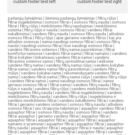
custom footer text left
custom footer text right
padangų žymėjimas
|
žieminių padangų žymėjimas
|
filtrų rūšys
|
filtrai nugeležinimui
|
osmoso filtrai> |
osmoso filtrų nauda
|
osmoso
filtrai
|
filtrų rūšys
|
minkštinimo filtrų naudojimas
|
minkštinimo
sistema
|
filtrų rūšys ir nauda
|
osmoso filtrai
|
vandens filtrai
nukalkinimui
|
vandens filtrų nauda
|
osmoso filtrų nauda
|
atbulinio
osmoso filtrai
|
filtrų rūšys
|
apie geriamo vandens filtrus
|
kas yra
atbulinis osmosas
|
namui naudingi osmoso filtrai
|
osmoso filtrų
nauda
|
naudingi osmoso filtrai
|
kuo naudingi osmoso filtrai
|
vandens filtravimo sistemos
|
filtrų namui pasirinkimas
|
filtrai
komfortui namuose
|
vandens filtrai namui
|
filtrai namams
|
vandens
filtrai kokybei
|
tinkamiausi vandens filtrai namui
|
vandens
filtravimo sistemos namui
|
filtrų sprendimai namui
|
ieškome
vandens filtrų namui
|
vandens filtrų namui rūšys
|
vandens kokybei
filtrai namui
|
vandens namui filtrų pasirinkimas
|
vandens filtrų
rtūšys
|
vandens kokybei name
|
rekomenduojami vandens filtrai
namui
|
vandens filtrai namui
|
filtrų namui rūšys
|
vandens filtrų rūšys
|
vandens filtrai namui
|
namui naudingi osmoso filtrai
|
namui
geriausi osmoso filtrai
|
filtrai namui
|
vandens filtrų nauda
|
filtrų
rūšys ir nauda
|
vandens filtrų rūšys
|
vandens minkštinimo filtrai
|
nugeležinimo filtrų nauda
|
vandens filtrai nugeležinimui
|
vandens
minkštinimo filtrų nauda
|
vandens filtrų rūšys
|
nugeležinimo ir
vandens monkštinimo filtrai
|
vandens nukalkinimo filtrai
|
vandens
filtrai
|
geriamo vandens sistemos
|
osmoso filtrų nauda
|
atbulinio
osmoso filtrai
|
seo straipsniu talpinimas
|
aquaphor vandens filtrai
|
aquaphor filtrai
|
osmoso filtrų nauda
|
osmoso filtrai
|
vandens
filtrai aquaphor
|
geriamo vandens filtrai
|
aquaphor filtrai
|
aquaphor filtrai
|
aquaphor filtrai
|
aquaphor filtrai
|
aquaphor
namams ir pramonei
|
aquaphor filtrai
|
aquaphor filtrai
|
aquaphor
filtrų nauda
|
aquaphor filtrai
|
aquapgor filtrai ir nauda
|
aquaphor
filtrai
|
aquaphor filtrai
|
vandens filtrai
|
aquaphor filtrai
|
vandens