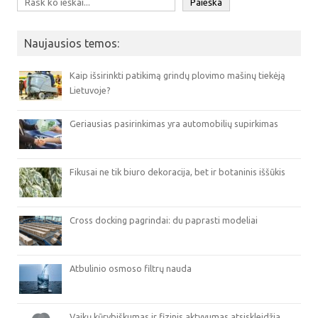
Paieška
Naujausios temos:
Kaip išsirinkti patikimą grindų plovimo mašinų tiekėją
Lietuvoje?
Geriausias pasirinkimas yra automobilių supirkimas
Fikusai ne tik biuro dekoracija, bet ir botaninis iššūkis
Cross docking pagrindai: du paprasti modeliai
Atbulinio osmoso filtrų nauda
Vaikų kūrybiškumas ir fizinis aktyvumas atsiskleidžia