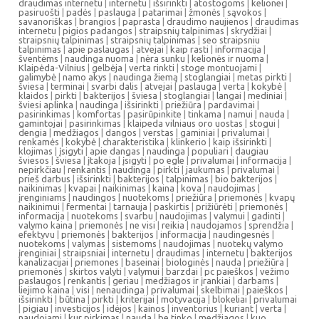
draudimas internetu
|
internetu
|
išsirinkti
|
atostogoms
|
kelionei
|
pasiruošti
|
padės
|
paslauga
|
patarimai
|
žmonės
|
sąvokos
|
savanoriškas
|
brangios
|
paprasta
|
draudimo naujienos
|
draudimas
internetu
|
pigios padangos
|
straipsnių talpinimas
|
skrydžiai
|
straipsnių talpinimas
|
straipsnių talpinimas
|
seo straipsniu
talpinimas
|
apie paslaugas
|
atvejai
|
kaip rasti
|
informacija
|
šventėms
|
naudinga nuoma
|
nėra sunku
|
kelionės ir nuoma
|
Klaipėda-Vilnius
|
gelbėja
|
verta rinkti
|
stoge montuojami
|
galimybė
|
namo akys
|
naudinga žiemą
|
stoglangiai
|
metas pirkti
|
šviesa
|
terminai
|
svarbi dalis
|
atvejai
|
paslauga
|
verta
|
kokybė
|
klaidos
|
pirkti
|
bakterijos
|
šviesa
|
stoglangiai
|
langai
|
mediniai
|
šviesi aplinka
|
naudinga
|
išsirinkti
|
priežiūra
|
pardavimai
|
pasirinkimas
|
komfortas
|
pasirūpinkite
|
tinkama
|
namui
|
nauda
|
gamintojai
|
pasirinkimas
|
klaipeda vilniaus oro uostas
|
stogui
|
dengia
|
medžiagos
|
dangos
|
verstas
|
gaminiai
|
privalumai
|
renkamės
|
kokybė
|
charakteristika
|
klinkerio
|
kaip išsirinkti
|
klojimas
|
įsigyti
|
apie dangas
|
naudinga
|
populiari
|
daugiau
šviesos
|
šviesa
|
įtakoja
|
įsigyti
|
po egle
|
privalumai
|
informacija
|
nepirkčiau
|
renkantis
|
naudinga
|
pirkti
|
jaukumas
|
privalumai
|
prieš darbus
|
išsirinkti
|
bakterijos
|
talpinimas
|
bio bakterijos
|
naikinimas
|
kvapai
|
naikinimas
|
kaina
|
kova
|
naudojimas
|
įrenginiams
|
naudingos
|
nuotekoms
|
priežiūra
|
priemonės
|
kvapų
naikinimui
|
fermentai
|
tarnauja
|
paskirtis
|
prižiūrėti
|
priemonės
|
informacija
|
nuotekoms
|
svarbu
|
naudojimas
|
valymui
|
gadinti
|
valymo kaina
|
priemonės
|
ne visi
|
reikia
|
naudojamos
|
sprendžia
|
efektyvu
|
priemonės
|
bakterijos
|
informacija
|
naudingesnės
|
nuotekoms
|
valymas
|
sistemoms
|
naudojimas
|
nuotekų valymo
įrenginiai
|
straipsniai
|
internetu
|
draudimas
|
internetu
|
bakterijos
kanalizacijai
|
priemones
|
baseinai
|
biologinės
|
nauda
|
priežiūra
|
priemonės
|
skirtos valyti
|
valymui
|
barzdai
|
pc paieškos
|
vežimo
paslaugos
|
renkantis
|
geriau
|
medžiagos ir įrankiai
|
darbams
|
liejimo kaina
|
visi
|
nenaudinga
|
privalumai
|
skelbimai
|
paieškos
|
išsirinkti
|
būtina
|
pirkti
|
kriterijai
|
motyvacija
|
blokeliai
|
privalumai
|
pigiau
|
investicijos
|
idėjos
|
kainos
|
inventorius
|
kuriant
|
verta
|
naudojami
|
kur pirkimas
|
nauda
|
be tinko
|
medžiagos
|
kuo