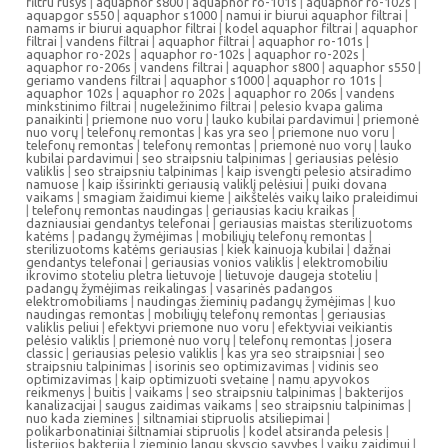
filtru rusys
|
aquaphor s800
|
aquaphor ro-101s
|
aquaphor ro-102s
|
aquapgor s550
|
aquaphor s1000
|
namui ir biurui aquaphor filtrai
|
namams ir biurui aquaphor filtrai
|
kodel aquaphor filtrai
|
aquaphor
filtrai
|
vandens filtrai
|
aquaphor filtrai
|
aquaphor ro-101s
|
aquaphor ro-202s
|
aquaphor ro-102s
|
aquaphor ro-202s
|
aquaphor ro-206s
|
vandens filtrai
|
aquaphor s800
|
aquaphor s550
|
geriamo vandens filtrai
|
aquaphor s1000
|
aquaphor ro 101s
|
aquaphor 102s
|
aquaphor ro 202s
|
aquaphor ro 206s
|
vandens
minkstinimo filtrai
|
nugeležinimo filtrai
|
pelesio kvapa galima
panaikinti
|
priemone nuo voru
|
lauko kubilai pardavimui
|
priemonė
nuo vorų
|
telefonų remontas
|
kas yra seo
|
priemone nuo voru
|
telefonų remontas
|
telefonų remontas
|
priemonė nuo vorų
|
lauko
kubilai pardavimui
|
seo straipsniu talpinimas
|
geriausias pelėsio
valiklis
|
seo straipsniu talpinimas
|
kaip isvengti pelesio atsiradimo
namuose
|
kaip išsirinkti geriausią valiklį pelėsiui
|
puiki dovana
vaikams
|
smagiam žaidimui kieme
|
aikštelės vaikų laiko praleidimui
|
telefonų remontas naudingas
|
geriausias kaciu kraikas
|
dazniausiai gendantys telefonai
|
geriausias maistas sterilizuotoms
katėms
|
padangų žymėjimas
|
mobiliųjų telefonų remontas
|
sterilizuotoms katėms geriausias
|
kiek kainuoja kubilai
|
dažnai
gendantys telefonai
|
geriausias vonios valiklis
|
elektromobiliu
ikrovimo stoteliu pletra lietuvoje
|
lietuvoje daugeja stoteliu
|
padangų žymėjimas reikalingas
|
vasarinės padangos
elektromobiliams
|
naudingas žieminių padangų žymėjimas
|
kuo
naudingas remontas
|
mobiliųjų telefonų remontas
|
geriausias
valiklis peliui
|
efektyvi priemone nuo voru
|
efektyviai veikiantis
pelėsio valiklis
|
priemonė nuo vorų
|
telefonų remontas
|
josera
classic
|
geriausias pelesio valiklis
|
kas yra seo straipsniai
|
seo
straipsniu talpinimas
|
isorinis seo optimizavimas
|
vidinis seo
optimizavimas
|
kaip optimizuoti svetaine
|
namu apyvokos
reikmenys
|
buitis
|
vaikams
|
seo straipsniu talpinimas
|
bakterijos
kanalizacijai
|
saugus zaidimas vaikams
|
seo straipsniu talpinimas
|
nuo kada ziemines
|
siltnamiai stipruolis atsiliepimai
|
polikarbonatiniai šiltnamiai stipruolis
|
kodel atsiranda pelesis
|
listerijos bakterija
|
zieminio langu skyscio savybes
|
vaiku zaidimui
|