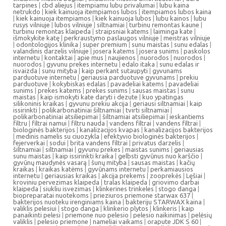
tarpines
|
cbd aliejus
|
itempiamu lubu privalumai
|
lubu kaina
netrukdo
|
kiek kainuoja itempiamos lubos
|
itempiamos lubos kaina
|
kiek kainuoja itempiamos
|
kiek kainuoja lubos
|
lubu kainos
|
lubu
rusys vilniuje
|
lubos vilniuje
|
siltnamiai
|
turbinu remontas kaune
|
turbinu remontas klaipeda
|
straipsniai katems
|
laiminga kate
|
išmokykite katę
|
perkraustymo paslaugos vilniuje
|
meistras vilniuje
|
odontologijos klinika
|
super premium
|
sunu maistas
|
sunu edalas
|
valandinis darzelis vilniuje
|
josera katems
|
josera sunims
|
paskolos
internetu
|
kontaktai
|
apie mus
|
naujienos
|
nuorodos
|
nuorodos
|
nuorodos
|
gyvunu prekes internetu
|
edalo itaka
|
sunu edalas ir
isvaizda
|
sunu mityba
|
kaip perkant sutaupyti
|
gyvunams
parduotuve internetu
|
geriausia parduotuve gyvunams
|
prekiu
parduotuve
|
kokybiskas edalas
|
pavadeliai katems
|
pavadeliai
sunims
|
prekes katems
|
prekes sunims
|
sausas maistas
|
sunu
maistas
|
kaip ismokyti kate daryti i dezute
|
kuo ypatingas
silikoninis kraikas
|
gyvunu prekiu akcija
|
geriausi siltnamiai
|
kaip
issirinkti
|
polikarbonatiniai šiltnamiai
|
tvirti siltnamiai
|
polikarbonatiniai atsiliepimai
|
šiltnamiai atsiliepimai
|
ieskantiems
filtru
|
filtrai namui
|
filtru nauda
|
vandens filtrai
|
vandens filtrai
|
biologinės bakterijos
|
kanalizacijos kvapas
|
kanalizacijos bakterijos
|
medinis namelis su ciuozykla
|
efektyvio biologinės bakterijos
|
fejerverkai
|
sodui
|
brita vandens filtrai
|
privatus darzelis
|
šiltnamiai
|
siltnamiai
|
gyvunu prekes
|
maistas sunims
|
geriausias
sunu maistas
|
kaip issirinkti kraika
|
gelbsti gyvūnus nuo karščio
|
gyvūnų maudynės vasarą
|
šunų mityba
|
sausas maistas
|
kačių
kraikas
|
kraikas katėms
|
gyvūnams internetu
|
perkamiausios
internetu
|
geriausias kraikas
|
akcija prekems
|
zooprekės
|
Lęšiai
|
kroviniu pervezimas klaipeda
|
tralas klaipeda
|
griovimo darbai
klaipeda
|
siukliu isvezimas
|
klinkerines trinkeles
|
stogo danga
|
biopreparatai nuotekoms
|
prieziuros priemone starwax 637
|
bakterijos nuoteku irenginiams kaina
|
bakteriju STARWAX kaina
|
valiklis pelesiui
|
stogo danga
|
klinkerio plytos
|
klinkeris
|
kaip
panaikinti pelesi
|
priemone nuo pelesio
|
pelesio naikinimas
|
pelėsių
valiklis
|
pelesio priemone
|
nameliai vaikams
|
orapute JDK S 60
|