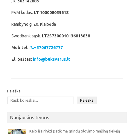
Į.k.
303142883
PVM kodas:
LT 100008039618
Rambyno g. 20, Klaipėda
Swedbank sąsk.
LT257300010136813838
Mob.tel.:
+37067726777
El. paštas:
info@buksvarus.lt
Paieška
Paieška
Naujausios temos:
Kaip išsirinkti patikimą grindų plovimo mašinų tiekėją