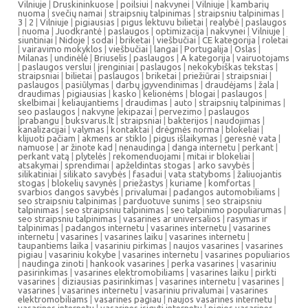
Vilniuje
|
Druskininkuose
|
poilsiui
|
nakvynei
|
Vilniuje
|
kambarių
nuoma
|
svečių namai
|
straipsnių talpinimas
|
straipsniu talpinimas
|
3
|
2
|
Vilniuje
|
pigiausias
|
pigus lektuvu bilietai
|
realybė
|
paslaugos
|
nuoma
|
Juodkrantė
|
paslaugos
|
optimizacija
|
nakvynei
|
Vilniuje
|
siuntiniai
|
Nidoje
|
sodai
|
briketai
|
viešbučiai
|
CE kategorija
|
roletai
|
vairavimo mokyklos
|
viešbučiai
|
langai
|
Portugalija
|
Oslas
|
Milanas
|
undinėlė
|
Briuselis
|
paslaugos
|
A kategorija
|
vairuotojams
|
paslaugos verslui
|
įrenginiai
|
paslaugos
|
nekokybiškas tekstas
|
straipsniai
|
bilietai
|
paslaugos
|
briketai
|
priežiūrai
|
straipsniai
|
paslaugos
|
pasiūlymas
|
darbų įgyvendinimas
|
draudėjams
|
žala
|
draudimas
|
pigiausias
|
kasko
|
kelionėms
|
blogai
|
paslaugos
|
skelbimai
|
keliaujantiems
|
draudimas
|
auto
|
straipsnių talpinimas
|
seo paslaugos
|
nakvyne
|
ekipazai
|
pervezimo
|
paslaugos
|
prabangu
|
buksvarus.lt
|
straipsniai
|
bakterijos
|
naudojimas
|
kanalizacijai
|
valymas
|
kontaktai
|
drėgmės norma
|
blokeliai
|
klijuoti pačiam
|
akmens ar stiklo
|
pigus išlaikymas
|
geresnė vata
|
namuose
|
ar žinote kad
|
nenaudinga
|
danga internetu
|
perkant
|
perkant vatą
|
plytelės
|
rekomenduojami
|
mitai ir blokeliai
|
atsakymai
|
sprendimai
|
apželdintas stogas
|
arko savybės
|
silikatiniai
|
silikato savybės
|
fasadui
|
vata statyboms
|
žaliuojantis
stogas
|
blokelių savynės
|
priežastys
|
kuriame
|
komfortas
|
svarbios dangos savybės
|
privalumai
|
padangos automobiliams
|
seo straipsniu talpinimas
|
parduotuve sunims
|
seo straipsniu
talpinimas
|
seo straipsniu talpinimas
|
seo talpinimo populiarumas
|
seo straipsniu talpinimas
|
vasarines ar universalios
|
rasymas ir
talpinimas
|
padangos internetu
|
vasarines internetu
|
vasarines
internetu
|
vasarines
|
vasarines laiku
|
vasarines internetu
|
taupantiems laika
|
vasariniu pirkimas
|
naujos vasarines
|
vasarines
pigiau
|
vasariniu kokybe
|
vasarines internetu
|
vasarines populiarios
|
naudinga zinoti
|
hankook vasarines
|
perka vasarines
|
vasariniu
pasirinkimas
|
vasarines elektromobiliams
|
vasarines laiku
|
pirkti
vasarines
|
diziausias pasirinkimas
|
vasarines internetu
|
vasarines
|
vasarines
|
vasarines internetu
|
vasariniu privalumai
|
vasarines
elektromobiliams
|
vasarines pagiau
|
naujos vasarines internetu
|