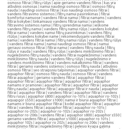
osmoso filtrai
|
filtrų rūšys
|
apie geriamo vandens filtrus
|
kas yra
atbulinis osmosas
|
namui naudingi osmoso filtrai
|
osmoso filtrų
nauda
|
naudingi osmoso filtrai
|
kuo naudingi osmoso filtrai
|
vandens filtravimo sistemos
|
filtrų namui pasirinkimas
|
filtrai
komfortui namuose
|
vandens filtrai namui
|
filtrai namams
|
vandens
filtrai kokybei
|
tinkamiausi vandens filtrai namui
|
vandens
filtravimo sistemos namui
|
filtrų sprendimai namui
|
ieškome
vandens filtrų namui
|
vandens filtrų namui rūšys
|
vandens kokybei
filtrai namui
|
vandens namui filtrų pasirinkimas
|
vandens filtrų
rtūšys
|
vandens kokybei name
|
rekomenduojami vandens filtrai
namui
|
vandens filtrai namui
|
filtrų namui rūšys
|
vandens filtrų rūšys
|
vandens filtrai namui
|
namui naudingi osmoso filtrai
|
namui
geriausi osmoso filtrai
|
filtrai namui
|
vandens filtrų nauda
|
filtrų
rūšys ir nauda
|
vandens filtrų rūšys
|
vandens minkštinimo filtrai
|
nugeležinimo filtrų nauda
|
vandens filtrai nugeležinimui
|
vandens
minkštinimo filtrų nauda
|
vandens filtrų rūšys
|
nugeležinimo ir
vandens monkštinimo filtrai
|
vandens nukalkinimo filtrai
|
vandens
filtrai
|
geriamo vandens sistemos
|
osmoso filtrų nauda
|
atbulinio
osmoso filtrai
|
seo straipsniu talpinimas
|
aquaphor vandens filtrai
|
aquaphor filtrai
|
osmoso filtrų nauda
|
osmoso filtrai
|
vandens
filtrai aquaphor
|
geriamo vandens filtrai
|
aquaphor filtrai
|
aquaphor filtrai
|
aquaphor filtrai
|
aquaphor filtrai
|
aquaphor
namams ir pramonei
|
aquaphor filtrai
|
aquaphor filtrai
|
aquaphor
filtrų nauda
|
aquaphor filtrai
|
aquapgor filtrai ir nauda
|
aquaphor
filtrai
|
aquaphor filtrai
|
vandens filtrai
|
aquaphor filtrai
|
vandens
filtru rusys
|
aquaphor s800
|
aquaphor ro-101s
|
aquaphor ro-102s
|
aquapgor s550
|
aquaphor s1000
|
namui ir biurui aquaphor filtrai
|
namams ir biurui aquaphor filtrai
|
kodel aquaphor filtrai
|
aquaphor
filtrai
|
vandens filtrai
|
aquaphor filtrai
|
aquaphor ro-101s
|
aquaphor ro-202s
|
aquaphor ro-102s
|
aquaphor ro-202s
|
aquaphor ro-206s
|
vandens filtrai
|
aquaphor s800
|
aquaphor s550
|
geriamo vandens filtrai
|
aquaphor s1000
|
aquaphor ro 101s
|
aquaphor 102s
|
aquaphor ro 202s
|
aquaphor ro 206s
|
vandens
minkstinimo filtrai
|
nugeležinimo filtrai
|
pelesio kvapa galima