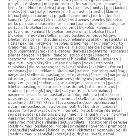
pokyčiai
|
mokymai
|
mokymo centras
|
kursai
|
akcijos
|
įmanoma
|
lietuviškai
|
Nida
|
nustebsi
|
atsipirks
|
atmintis
|
mintys
|
gali
|
laukia
|
ruoštis
|
etapai
|
patys
|
išvenk
|
darbai
|
raštas
|
ruoštis
|
klaidos
|
būtina
|
idejos
|
ruošimas
|
pagalba
|
priemonės
|
darbai
|
kenčia
|
kaina
|
rašyti
|
taisyti
|
tikri
|
aukštų
|
vestuvines sukneles
|
blokeliai
|
perku parduodu
|
pasirinkimas
|
namui
|
panaudojimas
|
naudojimas
|
pertvarų
|
blokeliai
|
tvoroms
|
sienoms
|
blokeliai
|
kaminams
|
pertvaroms
|
kaminai
|
blokeliai
|
pertvaroms
|
blokeliai
|
fibo
|
blokeliai
|
nemokami skelbimai
|
seo paslaugos
|
pigūs lėktuvų
bilietai
|
straipsniai
|
draudimas nuo nelaimingų atsitikimų
|
lenktynes
|
itala
|
pekinas
|
lietuvoje
|
kelionės draudimas
|
nekilnojamo turto
draudimas
|
tpvca
|
laukia
|
poreikis
|
klaidos
|
ateičiai
|
gramatika
|
studijuojantiems
|
moksliniai darbai
|
darbai
|
studentams
|
stogams
|
plienės dangos
|
karjerai
|
dangos
|
stogo danga
|
sienoms
|
statyboms
|
tvoroms
|
pertvaroms
|
blokeliai
|
bilietai
|
internetu
|
apie mus
|
pigūs skrydžiai
|
mano tinklapis
|
boxe
|
straipsniu
talpinimas
|
pigios padangos
|
cs
|
kita
|
viskas
|
skelbimai
|
forum
|
zombynas
|
realu
|
reklama
|
skelbimai
|
patirtis
|
pastebėjimai
|
frag
|
naujausia
|
skelbimai
|
paslaugos
|
info
|
ateitis
|
forum up
|
naujausia
|
informacija
|
pastebėjimai
|
įvairovės
|
įdomybės
|
pasiūlymai
|
naujovės
|
įvairu
|
skelbimai
|
pasikalbėjimai
|
anime club
|
garsus
|
bilietai
|
paslaugos
|
nepraleisk
|
pasidomėk
|
info
|
prie kavos
|
skaitiniai
|
paskaityk
|
negeda
|
statyboms
|
info
|
aktualijos
|
naujienos
|
pranešimai
|
paskaitymui
|
blog out
|
ura
|
info
|
žinios
|
pasidomėjimui
|
lankytojams
|
forumas
|
skelbimai
|
pastebėjimai
|
pasiūlymai
|
33
|
78
|
72
|
rar
|
tavo siena
|
mutop
|
optimizacija
|
patarimai
|
paslaugos
|
straipsniai
|
patirtis
|
bendras
|
galerija
|
images
|
tv
|
archyvas
|
gallery
|
internetu
|
keltu bilietai internetu
|
seo paslaugos
|
padangos pigiau
|
mediniai langai Vilniuje
|
nakvynė
|
vairavimo mokyklos Klaipėdoje
|
vairavimo mokyklos Kaune
|
vairavimo mokyklos Vilniuje
|
lektuvu bilietai
|
atostogoms
|
geresnė
|
pasirinkimas
|
paslaugos
|
Nidoje
|
privalumai
|
Šventoji
|
pramogos
|
viešbučiai
|
nakvynei
|
kainos
|
nuoma
|
skirtumas
|
sostinėje
|
poilsis
|
pasirinkimas
|
viešbučiai
|
kriterijai
|
gudrybės
|
svečių namai
|