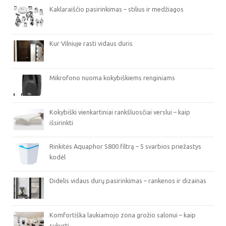
Kaklaraiščio pasirinkimas – stilius ir medžiagos
Kur Vilniuje rasti vidaus duris
Mikrofono nuoma kokybiškiems renginiams
Kokybiški vienkartiniai rankšluosčiai verslui – kaip
išsirinkti
Rinkitės Aquaphor S800 filtrą – 5 svarbios priežastys
kodėl
Didelis vidaus durų pasirinkimas – rankenos ir dizainas
Komfortiška laukiamojo zona grožio salonui – kaip
sukurti