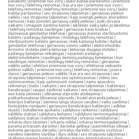
panaikinti
|
priemone nuo voru
|
lauko kubilai pardavimui
|
priemonė
nuo vorų
|
telefonų remontas
|
kas yra seo
|
priemone nuo voru
|
telefonų remontas
|
telefonų remontas
|
priemonė nuo vorų
|
lauko
kubilai pardavimui
|
seo straipsniu talpinimas
|
geriausias pelėsio
valiklis
|
seo straipsniu talpinimas
|
kaip isvengti pelesio atsiradimo
namuose
|
kaip išsirinkti geriausią valiklį pelėsiui
|
puiki dovana
vaikams
|
smagiam žaidimui kieme
|
aikštelės vaikų laiko praleidimui
|
telefonų remontas naudingas
|
geriausias kaciu kraikas
|
dazniausiai gendantys telefonai
|
geriausias maistas sterilizuotoms
katėms
|
padangų žymėjimas
|
mobiliųjų telefonų remontas
|
sterilizuotoms katėms geriausias
|
kiek kainuoja kubilai
|
dažnai
gendantys telefonai
|
geriausias vonios valiklis
|
elektromobiliu
ikrovimo stoteliu pletra lietuvoje
|
lietuvoje daugeja stoteliu
|
padangų žymėjimas reikalingas
|
vasarinės padangos
elektromobiliams
|
naudingas žieminių padangų žymėjimas
|
kuo
naudingas remontas
|
mobiliųjų telefonų remontas
|
geriausias
valiklis peliui
|
efektyvi priemone nuo voru
|
efektyviai veikiantis
pelėsio valiklis
|
priemonė nuo vorų
|
telefonų remontas
|
josera
classic
|
geriausias pelesio valiklis
|
kas yra seo straipsniai
|
seo
straipsniu talpinimas
|
isorinis seo optimizavimas
|
vidinis seo
optimizavimas
|
kaip optimizuoti svetaine
|
namu apyvokos
reikmenys
|
buitis
|
vaikams
|
seo straipsniu talpinimas
|
bakterijos
kanalizacijai
|
saugus zaidimas vaikams
|
seo straipsniu talpinimas
|
nuo kada ziemines
|
siltnamiai stipruolis atsiliepimai
|
polikarbonatiniai šiltnamiai stipruolis
|
kodel atsiranda pelesis
|
listerijos bakterija
|
zieminio langu skyscio savybes
|
vaiku zaidimui
|
bioloģiskie risinājumi
|
geriausios kanalizacijos bakterijos
|
adblue
skystis
|
buhalterine apskaita
|
saldytuvu rankenos
|
saldytuvu
saldikliu stalciai
|
saldytuvu lentynos
|
saldytuvu termoreguliatoriai
|
saldytuvu stalciai
|
kaitinimo elementai
|
orkaiciu ventiliatoriai
|
orkaiciu duru tarpines
|
orkaiciu stiklai
|
orkaiciu termoreguliatoriai
|
parama privaciam darzeliui
|
darzeliai gelbeja
|
pasirinkimas vilniuje
|
ieskome geriausio darzelio
|
privatus darzelis
|
masinu voztuvai
|
vandens isleidimo siurbliai
|
duru stiklai
|
seo straipsniu talpinimas
|
skalbimo masinu bugnai
|
skalbimo masinu amortizatoriai
|
duru