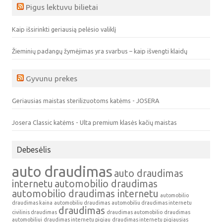
Pigus lektuvu bilietai
Kaip išsirinkti geriausią pelėsio valiklį
Žieminių padangų žymėjimas yra svarbus – kaip išvengti klaidų
Gyvunu prekes
Geriausias maistas sterilizuotoms katėms - JOSERA
Josera Classic katėms - Ulta premium klasės kačių maistas
Debesėlis
auto draudimas
auto draudimas
internetu
automobilio draudimas
automobilio draudimas internetu
automobilio
draudimas kaina
automobiliu draudimas
automobiliu draudimas internetu
draudimas
civilinis draudimas
draudimas automobilio
draudimas
automobiliui
draudimas internetu pigiau
draudimas internetu pigiausias