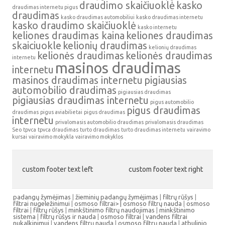
draudimo skaičiuoklė
kasko
draudimas internetu pigus
draudimas
kasko draudimas automobiliui
kasko draudimas internetu
kasko draudimo skaičiuoklė
kasko internetu
keliones draudimas kaina
keliones draudimas
skaiciuokle
kelionių draudimas
kelionių draudimas
kelionės draudimas
kelionės draudimas
internetu
masinos draudimas
internetu
masinos draudimas internetu
pigiausias
automobilio draudimas
pigiausias draudimas
pigiausias draudimas internetu
pigus automobilio
pigus draudimas
draudimas
pigus aviabilietai
pigus draudimas
internetu
privalomasis automobilio draudimas
privalomasis draudimas
Seo
tpvca
tpvca draudimas
turto draudimas
turto draudimas internetu
vairavimo
kursai
vairavimo mokykla
vairavimo mokyklos
custom footer text left
custom footer text right
padangų žymėjimas
|
žieminių padangų žymėjimas
|
filtrų rūšys
|
filtrai nugeležinimui
|
osmoso filtrai> |
osmoso filtrų nauda
|
osmoso
filtrai
|
filtrų rūšys
|
minkštinimo filtrų naudojimas
|
minkštinimo
sistema
|
filtrų rūšys ir nauda
|
osmoso filtrai
|
vandens filtrai
nukalkinimui
|
vandens filtrų nauda
|
osmoso filtrų nauda
|
atbulinio