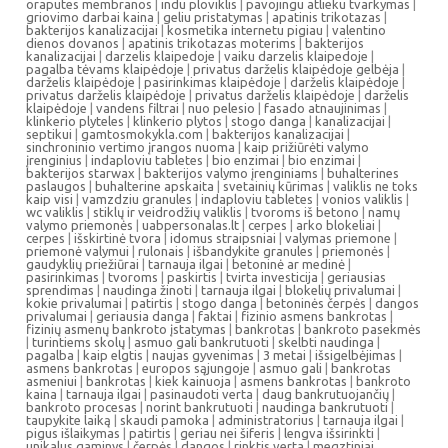
oraputes membranos
|
indu ploviklis
|
pavojingu atlieku tvarkymas
|
griovimo darbai kaina
|
geliu pristatymas
|
apatinis trikotazas
|
bakterijos kanalizacijai
|
kosmetika internetu pigiau
|
valentino
dienos dovanos
|
apatinis trikotazas moterims
|
bakterijos
kanalizacijai
|
darzelis klaipedoje
|
vaiku darzelis klaipedoje
|
pagalba tėvams klaipėdoje
|
privatus darželis klaipėdoje gelbėja
|
darželis klaipėdoje
|
pasirinkimas klaipėdoje
|
darželis klaipėdoje
|
privatus darželis klaipėdoje
|
privatus darželis klaipėdoje
|
darželis
klaipėdoje
|
vandens filtrai
|
nuo pelesio
|
fasado atnaujinimas
|
klinkerio plyteles
|
klinkerio plytos
|
stogo danga
|
kanalizacijai
|
septikui
|
gamtosmokykla.com
|
bakterijos kanalizacijai
|
sinchroninio vertimo įrangos nuoma
|
kaip prižiūrėti valymo
įrenginius
|
indaploviu tabletes
|
bio enzimai
|
bio enzimai
|
bakterijos starwax
|
bakterijos valymo įrenginiams
|
buhalterines
paslaugos
|
buhalterine apskaita
|
svetainių kūrimas
|
valiklis ne toks
kaip visi
|
vamzdziu granules
|
indaploviu tabletes
|
vonios valiklis
|
wc valiklis
|
stiklų ir veidrodžių valiklis
|
tvoroms iš betono
|
namų
valymo priemonės
|
uabpersonalas.lt
|
cerpes
|
arko blokeliai
|
cerpes
|
išskirtinė tvora
|
idomus straipsniai
|
valymas priemone
|
priemonė valymui
|
rulonais
|
išbandykite granules
|
priemonės
|
gaudyklių priežiūrai
|
tarnauja ilgai
|
betoninė ar medinė
|
pasirinkimas
|
tvoroms
|
paskirtis
|
tvirta investicija
|
geriausias
sprendimas
|
naudinga žinoti
|
tarnauja ilgai
|
blokelių privalumai
|
kokie privalumai
|
patirtis
|
stogo danga
|
betoninės čerpės
|
dangos
privalumai
|
geriausia danga
|
faktai
|
fizinio asmens bankrotas
|
fizinių asmenų bankroto įstatymas
|
bankrotas
|
bankroto pasekmės
|
turintiems skolų
|
asmuo gali bankrutuoti
|
skelbti naudinga
|
pagalba
|
kaip elgtis
|
naujas gyvenimas
|
3 metai
|
išsigelbėjimas
|
asmens bankrotas
|
europos sąjungoje
|
asmuo gali
|
bankrotas
asmeniui
|
bankrotas
|
kiek kainuoja
|
asmens bankrotas
|
bankroto
kaina
|
tarnauja ilgai
|
pasinaudoti verta
|
daug bankrutuojančių
|
bankroto procesas
|
norint bankrutuoti
|
naudinga bankrutuoti
|
taupykite laiką
|
skaudi pamoka
|
administratorius
|
tarnauja ilgai
|
pigus išlaikymas
|
patirtis
|
geriau nei šiferis
|
lengva išsirinkti
|
unikalus gaminys
|
čerpės
|
dangos
|
rinktis verta
|
megztiniai