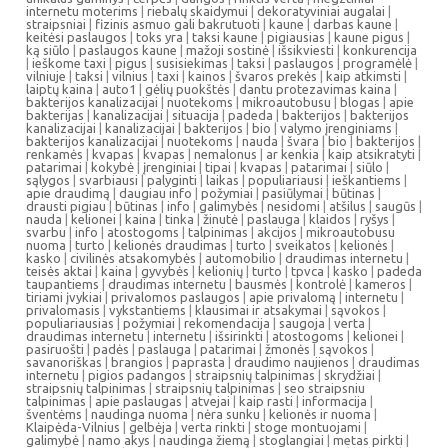
internetu moterims
|
riebalų skaidymui
|
dekoratyviniai augalai
|
straipsniai
|
fizinis asmuo gali bakrutuoti
|
kaune
|
darbas kaune
|
keitėsi paslaugos
|
toks yra
|
taksi kaune
|
pigiausias
|
kaune pigus
|
ką siūlo
|
paslaugos kaune
|
mažoji sostinė
|
išsikviesti
|
konkurencija
|
ieškome taxi
|
pigus
|
susisiekimas
|
taksi
|
paslaugos
|
programėlė
|
vilniuje
|
taksi
|
vilnius
|
taxi
|
kainos
|
švaros prekės
|
kaip atkimsti
|
laiptų kaina
|
auto1
|
gėlių puokštės
|
dantu protezavimas kaina
|
bakterijos kanalizacijai
|
nuotekoms
|
mikroautobusu
|
blogas
|
apie
bakterijas
|
kanalizacijai
|
situacija
|
padeda
|
bakterijos
|
bakterijos
kanalizacijai
|
kanalizacijai
|
bakterijos
|
bio
|
valymo įrenginiams
|
bakterijos kanalizacijai
|
nuotekoms
|
nauda
|
švara
|
bio
|
bakterijos
|
renkamės
|
kvapas
|
kvapas
|
nemalonus
|
ar kenkia
|
kaip atsikratyti
|
patarimai
|
kokybė
|
įrenginiai
|
tipai
|
kvapas
|
patarimai
|
siūlo
|
sąlygos
|
svarbiausi
|
palyginti
|
laikas
|
populiariausi
|
ieškantiems
|
apie draudimą
|
daugiau info
|
požymiai
|
pasiūlymai
|
būtinas
|
drausti pigiau
|
būtinas
|
info
|
galimybės
|
nesidomi
|
atšilus
|
saugūs
|
nauda
|
kelionei
|
kaina
|
tinka
|
žinutė
|
paslauga
|
klaidos
|
ryšys
|
svarbu
|
info
|
atostogoms
|
talpinimas
|
akcijos
|
mikroautobusu
nuoma
|
turto
|
kelionės draudimas
|
turto
|
sveikatos
|
kelionės
|
kasko
|
civilinės atsakomybės
|
automobilio
|
draudimas internetu
|
teisės aktai
|
kaina
|
gyvybės
|
kelionių
|
turto
|
tpvca
|
kasko
|
padeda
taupantiems
|
draudimas internetu
|
bausmės
|
kontrolė
|
kameros
|
tiriami įvykiai
|
privalomos paslaugos
|
apie privalomą
|
internetu
|
privalomasis
|
vykstantiems
|
klausimai ir atsakymai
|
sąvokos
|
populiariausias
|
požymiai
|
rekomendacija
|
saugoja
|
verta
|
draudimas internetu
|
internetu
|
išsirinkti
|
atostogoms
|
kelionei
|
pasiruošti
|
padės
|
paslauga
|
patarimai
|
žmonės
|
sąvokos
|
savanoriškas
|
brangios
|
paprasta
|
draudimo naujienos
|
draudimas
internetu
|
pigios padangos
|
straipsnių talpinimas
|
skrydžiai
|
straipsnių talpinimas
|
straipsnių talpinimas
|
seo straipsniu
talpinimas
|
apie paslaugas
|
atvejai
|
kaip rasti
|
informacija
|
šventėms
|
naudinga nuoma
|
nėra sunku
|
kelionės ir nuoma
|
Klaipėda-Vilnius
|
gelbėja
|
verta rinkti
|
stoge montuojami
|
galimybė
|
namo akys
|
naudinga žiemą
|
stoglangiai
|
metas pirkti
|