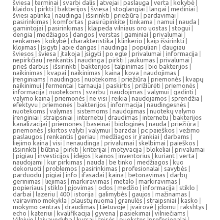
šviesa
|
terminai
|
svarbi dalis
|
atvejai
|
paslauga
|
verta
|
kokybė
|
klaidos
|
pirkti
|
bakterijos
|
šviesa
|
stoglangiai
|
langai
|
mediniai
|
šviesi aplinka
|
naudinga
|
išsirinkti
|
priežiūra
|
pardavimai
|
pasirinkimas
|
komfortas
|
pasirūpinkite
|
tinkama
|
namui
|
nauda
|
gamintojai
|
pasirinkimas
|
klaipeda vilniaus oro uostas
|
stogui
|
dengia
|
medžiagos
|
dangos
|
verstas
|
gaminiai
|
privalumai
|
renkamės
|
kokybė
|
charakteristika
|
klinkerio
|
kaip išsirinkti
|
klojimas
|
įsigyti
|
apie dangas
|
naudinga
|
populiari
|
daugiau
šviesos
|
šviesa
|
įtakoja
|
įsigyti
|
po egle
|
privalumai
|
informacija
|
nepirkčiau
|
renkantis
|
naudinga
|
pirkti
|
jaukumas
|
privalumai
|
prieš darbus
|
išsirinkti
|
bakterijos
|
talpinimas
|
bio bakterijos
|
naikinimas
|
kvapai
|
naikinimas
|
kaina
|
kova
|
naudojimas
|
įrenginiams
|
naudingos
|
nuotekoms
|
priežiūra
|
priemonės
|
kvapų
naikinimui
|
fermentai
|
tarnauja
|
paskirtis
|
prižiūrėti
|
priemonės
|
informacija
|
nuotekoms
|
svarbu
|
naudojimas
|
valymui
|
gadinti
|
valymo kaina
|
priemonės
|
ne visi
|
reikia
|
naudojamos
|
sprendžia
|
efektyvu
|
priemonės
|
bakterijos
|
informacija
|
naudingesnės
|
nuotekoms
|
valymas
|
sistemoms
|
naudojimas
|
nuotekų valymo
įrenginiai
|
straipsniai
|
internetu
|
draudimas
|
internetu
|
bakterijos
kanalizacijai
|
priemones
|
baseinai
|
biologinės
|
nauda
|
priežiūra
|
priemonės
|
skirtos valyti
|
valymui
|
barzdai
|
pc paieškos
|
vežimo
paslaugos
|
renkantis
|
geriau
|
medžiagos ir įrankiai
|
darbams
|
liejimo kaina
|
visi
|
nenaudinga
|
privalumai
|
skelbimai
|
paieškos
|
išsirinkti
|
būtina
|
pirkti
|
kriterijai
|
motyvacija
|
blokeliai
|
privalumai
|
pigiau
|
investicijos
|
idėjos
|
kainos
|
inventorius
|
kuriant
|
verta
|
naudojami
|
kur pirkimas
|
nauda
|
be tinko
|
medžiagos
|
kuo
dekoruoti
|
problemos
|
pasirinkimas
|
profesionalai
|
savybės
|
parduodu
|
pigiai
|
info
|
ifasadai
|
kaina
|
betonavimas
|
darbų
gerinimas
|
liejimas
|
markiravimas
|
metalo
|
markiravimas
|
popieriaus
|
stiklo
|
pjovimas
|
odos
|
medžio
|
informacija
|
stiklo
|
darbai
|
lazeriu
|
400
|
istorija
|
galimybės
|
gaujos
|
mažinamas
|
vairavimo mokykla
|
plaustų nuoma
|
granulės
|
straipsniai
|
kasko
|
mokymo centras
|
draudimas
|
Lietuvoje
|
įvairovė
|
įdomu
|
rakshtys
|
echo
|
kateriui
|
kvalifikacija
|
gyvena
|
pasiekimai
|
vilniečiams
|
Vilniuje
|
laivavedyba
|
kursai
|
teisės
|
puokstes
|
profesionalai
|