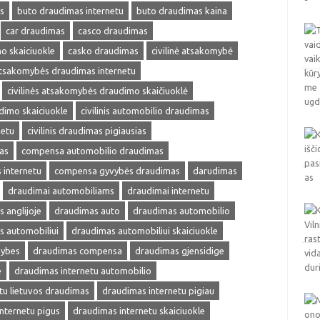
s
buto draudimas internetu
buto draudimas kaina
car draudimas
casco draudimas
o skaiciuokle
casko draudimas
civilinė atsakomybė
 atsakomybės draudimas internetu
civilinės atsakomybės draudimo skaičiuoklė
udimo skaiciuokle
civilinis automobilio draudimas
netu
civilinis draudimas pigiausias
as
compensa automobilio draudimas
internetu
compensa gyvybės draudimas
darudimas
draudimai automobiliams
draudimai internetu
 anglijoje
draudimas auto
draudimas automobilio
s automobiliui
draudimas automobiliui skaiciuokle
mybes
draudimas compensa
draudimas gjensidige
e
draudimas internetu automobilio
tu lietuvos draudimas
draudimas internetu pigiau
nternetu pigus
draudimas internetu skaiciuokle