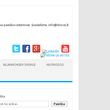
i paieškos sistemose. Susisiekime: info@itturas.lt
BILANNONSER SVERIGE
NUORODOS
eška
Paieška