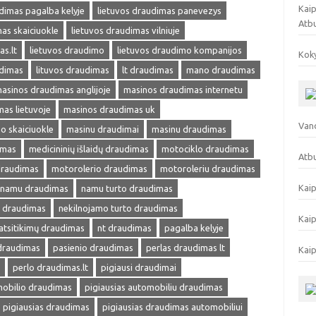
Kaip
dimas pagalba kelyje
lietuvos draudimas panevezys
Atb
as skaiciuokle
lietuvos draudimas vilniuje
as.lt
lietuvos draudimo
lietuvos draudimo kompanijos
Koky
udimas
lituvos draudimas
lt draudimas
mano draudimas
asinos draudimas anglijoje
masinos draudimas internetu
as lietuvoje
masinos draudimas uk
Vand
o skaiciuokle
masinu draudimai
masinu draudimas
imas
medicininių išlaidų draudimas
motociklo draudimas
Atbu
draudimas
motorolerio draudimas
motoroleriu draudimas
Kaip
namu draudimas
namu turto draudimas
s draudimas
nekilnojamo turto draudimas
Kaip
atsitikimų draudimas
nt draudimas
pagalba kelyje
 draudimas
pasienio draudimas
perlas draudimas lt
Kaip
perlo draudimas.lt
pigiausi draudimai
mobilio draudimas
pigiausias automobiliu draudimas
pigiausias draudimas
pigiausias draudimas automobiliui