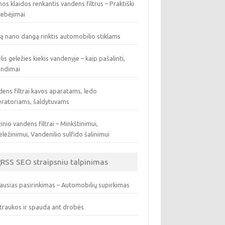
os klaidos renkantis vandens filtrus – Praktiški
tebėjimai
ą nano dangą rinktis automobilio stiklams
lis geležies kiekis vandenyje – kaip pašalinti,
endimai
ens filtrai kavos aparatams, ledo
eratoriams, šaldytuvams
inio vandens filtrai – Minkštinimui,
ležinimui, Vandenilio sulfido šalinimui
SEO straipsniu talpinimas
ausias pasirinkimas – Automobilių supirkimas
traukos ir spauda ant drobės