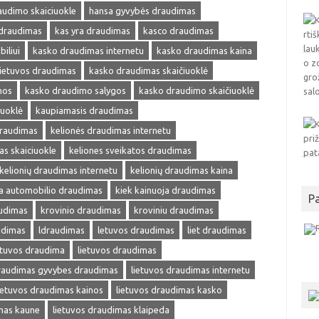
audimo skaiciuokle
hansa gyvybės draudimas
 draudimas
kas yra draudimas
kasco draudimas
iliui
kasko draudimas internetu
kasko draudimas kaina
ietuvos draudimas
kasko draudimas skaičiuoklė
nos
kasko draudimo salygos
kasko draudimo skaičiuoklė
iuoklė
kaupiamasis draudimas
draudimas
kelionės draudimas internetu
as skaiciuokle
keliones sveikatos draudimas
kelionių draudimas internetu
kelionių draudimas kaina
ja automobilio draudimas
kiek kainuoja draudimas
P
audimas
krovinio draudimas
kroviniu draudimas
udimas
ldraudimas
letuvos draudimas
liet draudimas
etuvos draudima
lietuvos draudimas
draudimas gyvybes draudimas
lietuvos draudimas internetu
ietuvos draudimas kainos
lietuvos draudimas kasko
mas kaune
lietuvos draudimas klaipeda