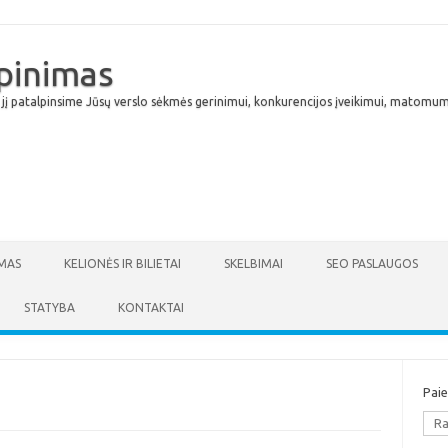
lpinimas
 jį patalpinsime Jūsų verslo sėkmės gerinimui, konkurencijos įveikimui, matomumu
Skip to content
MAS
KELIONĖS IR BILIETAI
SKELBIMAI
SEO PASLAUGOS
STATYBA
KONTAKTAI
Pai