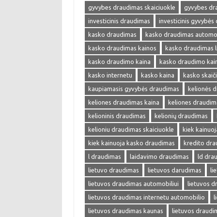
gyvybes draudimas skaiciuokle
gyvybes dr
investicinis draudimas
investicinis gyvybės
kasko draudimas
kasko draudimas automob
kasko draudimas kainos
kasko draudimas l
kasko draudimo kaina
kasko draudimo kai
kasko internetu
kasko kaina
kasko skaič
kaupiamasis gyvybės draudimas
kelionės 
keliones draudimas kaina
keliones draudim
kelioninis draudimas
kelionių draudimas
kelioniu draudimas skaiciuokle
kiek kainuo
kiek kainuoja kasko draudimas
kredito dr
l draudimas
laidavimo draudimas
ld dra
lietuvo draudimas
lietuvos darudimas
li
lietuvos draudimas automobiliui
lietuvos 
lietuvos draudimas internetu automobilio
l
lietuvos draudimas kaunas
lietuvos draudi