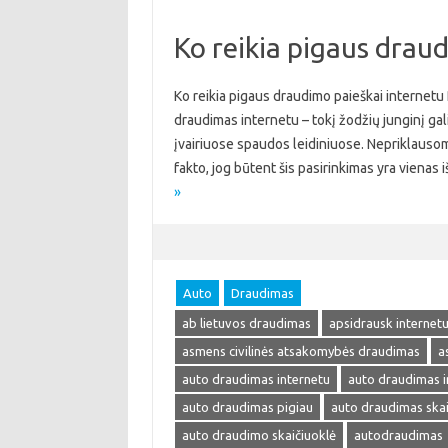
Ko reikia pigaus drau
Ko reikia pigaus draudimo paieškai internetu
draudimas internetu – tokį žodžių junginį galima
įvairiuose spaudos leidiniuose. Nepriklausom
fakto, jog būtent šis pasirinkimas yra viena
»
Auto
Draudimas
ab lietuvos draudimas
apsidrausk internet
asmens civilinės atsakomybės draudimas
a
auto draudimas internetu
auto draudimas i
auto draudimas pigiau
auto draudimas skai
auto draudimo skaičiuoklė
autodraudimas