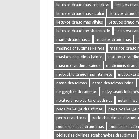
lietuvos draudimas kontaktai
lietuvos drau
lietuvos draudimas siauliai
lietuvos draudim
lietuvos draudimas vilnius
lietuvos draudim
lietuvos draudimo skaiciuokle
lietuvosdra
mano draudimas.lt
masinos draudimas
m
masinos draudimas kainos
masinos draudim
masinos draudimo kainos
masinos draudim
masinu draudimo kainos
medicininis draud
motociklo draudimas internetu
motociklu 
namo draudimas
namo draudimas kaina
ne gyvybės draudimas
neįvykusios kelionė
nekilnojamojo turto draudimas
nelaimingų 
pagalba kelyje draudimas
pagalbos kelyje
perlo draudimas
perlo draudimas internetu
pigiausias auto draudimas
pigiausias auto
pigiausias civilines atsakomybes draudimas