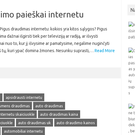
N
dimo paieškai internetu
 Pigus draudimas internetu: kokios yra kitos sąlygos? Pigus
 dažnai išgirsti tiek per televiziją ar radiją, ar išvysti
ai nuo to, kur jį išvysime ar pamatysime, negalime nuginčyti
s iš tų, kuri ypač domina žmones. Nesunku suprasti,…
Read More
u
apsidrausti internetu
smens draudimas
auto draudimas
nternetu skaiciuokle
auto draudimas kaina
ciuokle
auto draudimas uk
auto draudimo kainos
automobiliai internetu