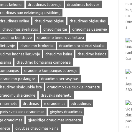
imas kelionei
draudimas lietuvoje
draudimas lietuvos
raudimas nuo nelaimingų atsitikimų
draudimas online
draudimas pigiau
draudimas pigiausias
draudimas sveikatos
draudimas tai
draudimas uzsienyje
raudimo bendrovė
draudimo bendrove lietuva
lietuvoje
draudimo brokeriai
draudimo brokeriai siauliai
udimo imones lietuvoje
draudimo kaina
draudimo kainos
panija
draudimo kompanija compensa
kompanijos
draudimo kompanijos lietuvoje
draudimo paslaugos
draudimo perrasymas
draudimo skaiciuokle bta
draudimo skaiciuokle internetu
draudimu skaiciuokle
drauskis internetu
i internetu
drudimas
e draudimas
edraudimas
pinis sveikatos draudimas
givybes draudimas
ige draudimas
gjensidige draudimas internetu
ernetu
gyvybes draudimas kaina