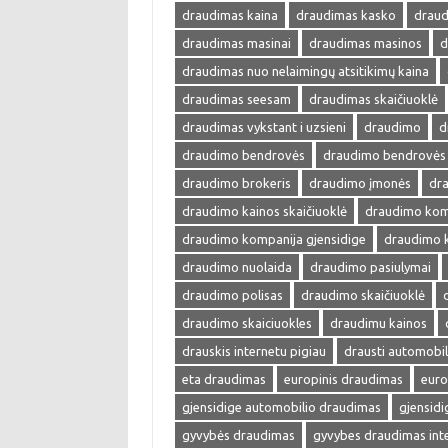
draudimas kaina
draudimas kasko
draud
draudimas masinai
draudimas masinos
d
draudimas nuo nelaimingų atsitikimų kaina
draudimas seesam
draudimas skaičiuoklė
draudimas vykstant i uzsieni
draudimo
d
draudimo bendrovės
draudimo bendrovės 
draudimo brokeris
draudimo įmonės
dra
draudimo kainos skaičiuoklė
draudimo kom
draudimo kompanija gjensidige
draudimo 
draudimo nuolaida
draudimo pasiulymai
draudimo polisas
draudimo skaičiuoklė
draudimo skaiciuokles
draudimu kainos
drauskis internetu pigiau
drausti automobil
eta draudimas
europinis draudimas
euro
gjensidige automobilio draudimas
gjensid
gyvybės draudimas
gyvybes draudimas int