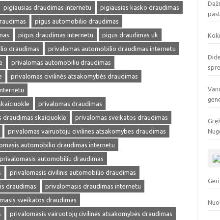
Dažn
pigiausias draudimas internetu
pigiausias kasko draudimas
pas
draudimas
pigus automobilio draudimas
mas
pigus draudimas internetu
pigus draudimas uk
Koki
lio draudimas
privalomas automobilio draudimas internetu
Dide
e
privalomas automobiliu draudimas
spr
e
privalomas civilinės atsakomybės draudimas
Vand
internetu
gen
kaiciuokle
privalomas draudimas
 draudimas skaiciuokle
privalomas sveikatos draudimas
Gręž
privalomas vairuotoju civilines atsakomybes draudimas
Nuge
lomasis automobilio draudimas internetu
privalomasis automobiliu draudimas
s
privalomasis civilinis automobilio draudimas
Geri
is draudimas
privalomasis draudimas internetu
omasis sveikatos draudimas
Nuo
s
privalomasis vairuotojų civilinės atsakomybės draudimas