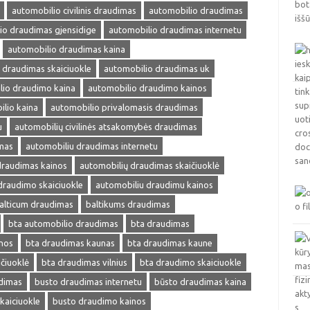
automobilio civilinis draudimas
automobilio draudimas
io draudimas gjensidige
automobilio draudimas internetu
automobilio draudimas kaina
 draudimas skaiciuokle
automobilio draudimas uk
lio draudimo kaina
automobilio draudimo kainos
lio kaina
automobilio privalomasis draudimas
u
automobilių civilinės atsakomybės draudimas
mas
automobiliu draudimas internetu
draudimas kainos
automobilių draudimas skaičiuoklė
draudimo skaiciuokle
automobiliu draudimu kainos
alticum draudimas
baltikums draudimas
bta automobilio draudimas
bta draudimas
nos
bta draudimas kaunas
bta draudimas kaune
čiuoklė
bta draudimas vilnius
bta draudimo skaiciuokle
dimas
busto draudimas internetu
būsto draudimas kaina
kaiciuokle
busto draudimo kainos