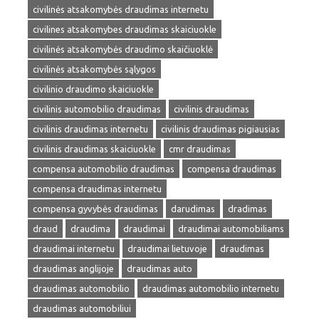
civilinės atsakomybės draudimas internetu
civilines atsakomybes draudimas skaiciuokle
civilinės atsakomybės draudimo skaičiuoklė
civilinės atsakomybės sąlygos
civilinio draudimo skaiciuokle
civilinis automobilio draudimas
civilinis draudimas
civilinis draudimas internetu
civilinis draudimas pigiausias
civilinis draudimas skaiciuokle
cmr draudimas
compensa automobilio draudimas
compensa draudimas
compensa draudimas internetu
compensa gyvybės draudimas
darudimas
dradimas
draud
draudima
draudimai
draudimai automobiliams
draudimai internetu
draudimai lietuvoje
draudimas
draudimas anglijoje
draudimas auto
draudimas automobilio
draudimas automobilio internetu
draudimas automobiliui