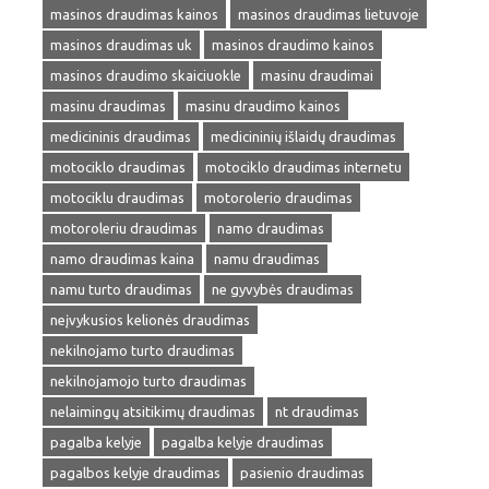
masinos draudimas kainos
masinos draudimas lietuvoje
masinos draudimas uk
masinos draudimo kainos
masinos draudimo skaiciuokle
masinu draudimai
masinu draudimas
masinu draudimo kainos
medicininis draudimas
medicininių išlaidų draudimas
motociklo draudimas
motociklo draudimas internetu
motociklu draudimas
motorolerio draudimas
motoroleriu draudimas
namo draudimas
namo draudimas kaina
namu draudimas
namu turto draudimas
ne gyvybės draudimas
neįvykusios kelionės draudimas
nekilnojamo turto draudimas
nekilnojamojo turto draudimas
nelaimingų atsitikimų draudimas
nt draudimas
pagalba kelyje
pagalba kelyje draudimas
pagalbos kelyje draudimas
pasienio draudimas