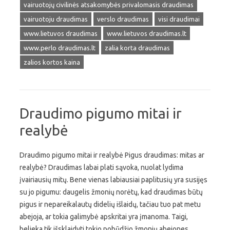
vairuotojų civilinės atsakomybės privalomasis draudimas
vairuotoju draudimas
verslo draudimas
visi draudimai
www.lietuvos draudimas
www.lietuvos draudimas.lt
www.perlo draudimas.lt
zalia korta draudimas
zalios kortos kaina
Draudimo pigumo mitai ir
realybė
Draudimo pigumo mitai ir realybė Pigus draudimas: mitas ar
realybė? Draudimas labai plati sąvoka, nuolat lydima
įvairiausių mitų. Bene vienas labiausiai paplitusių yra susijęs
su jo pigumu: daugelis žmonių norėtų, kad draudimas būtų
pigus ir nepareikalautų didelių išlaidų, tačiau tuo pat metu
abejoja, ar tokia galimybė apskritai yra įmanoma. Taigi,
belieka tik išsklaidyti tokio pobūdžio žmonių abejones,