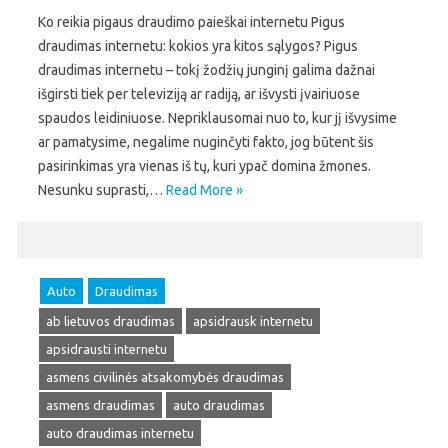
Ko reikia pigaus draudimo paieškai internetu Pigus
draudimas internetu: kokios yra kitos sąlygos? Pigus
draudimas internetu – tokį žodžių junginį galima dažnai
išgirsti tiek per televiziją ar radiją, ar išvysti įvairiuose
spaudos leidiniuose. Nepriklausomai nuo to, kur jį išvysime
ar pamatysime, negalime nuginčyti fakto, jog būtent šis
pasirinkimas yra vienas iš tų, kuri ypač domina žmones.
Nesunku suprasti,…
Read More »
Auto
Draudimas
ab lietuvos draudimas
apsidrausk internetu
apsidrausti internetu
asmens civilinės atsakomybės draudimas
asmens draudimas
auto draudimas
auto draudimas internetu