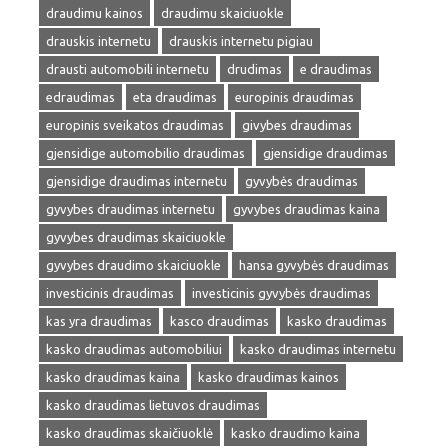
draudimu kainos
draudimu skaiciuokle
drauskis internetu
drauskis internetu pigiau
drausti automobili internetu
drudimas
e draudimas
edraudimas
eta draudimas
europinis draudimas
europinis sveikatos draudimas
givybes draudimas
gjensidige automobilio draudimas
gjensidige draudimas
gjensidige draudimas internetu
gyvybės draudimas
gyvybes draudimas internetu
gyvybes draudimas kaina
gyvybes draudimas skaiciuokle
gyvybes draudimo skaiciuokle
hansa gyvybės draudimas
investicinis draudimas
investicinis gyvybės draudimas
kas yra draudimas
kasco draudimas
kasko draudimas
kasko draudimas automobiliui
kasko draudimas internetu
kasko draudimas kaina
kasko draudimas kainos
kasko draudimas lietuvos draudimas
kasko draudimas skaičiuoklė
kasko draudimo kaina