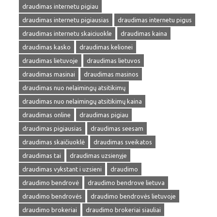
draudimas internetu pigiau
draudimas internetu pigiausias
draudimas internetu pigus
draudimas internetu skaiciuokle
draudimas kaina
draudimas kasko
draudimas kelionei
draudimas lietuvoje
draudimas lietuvos
draudimas masinai
draudimas masinos
draudimas nuo nelaimingų atsitikimų
draudimas nuo nelaimingų atsitikimų kaina
draudimas online
draudimas pigiau
draudimas pigiausias
draudimas seesam
draudimas skaičiuoklė
draudimas sveikatos
draudimas tai
draudimas uzsienyje
draudimas vykstant i uzsieni
draudimo
draudimo bendrovė
draudimo bendrove lietuva
draudimo bendrovės
draudimo bendrovės lietuvoje
draudimo brokeriai
draudimo brokeriai siauliai