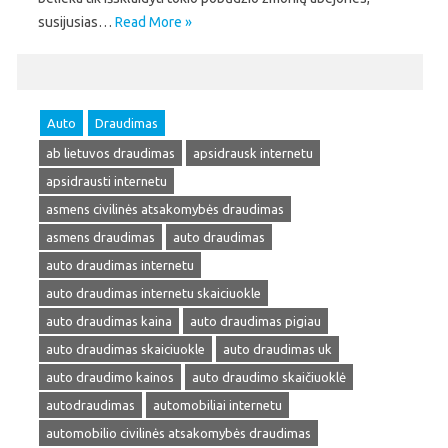
susijusias…
Read More »
Auto
Draudimas
ab lietuvos draudimas
apsidrausk internetu
apsidrausti internetu
asmens civilinės atsakomybės draudimas
asmens draudimas
auto draudimas
auto draudimas internetu
auto draudimas internetu skaiciuokle
auto draudimas kaina
auto draudimas pigiau
auto draudimas skaiciuokle
auto draudimas uk
auto draudimo kainos
auto draudimo skaičiuoklė
autodraudimas
automobiliai internetu
automobilio civilinės atsakomybės draudimas