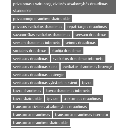
privalomasis vairuotojų civilinės atsakomybės draudimas
skaiciuokle
privalomojo draudimo skaiciuokle
privatus sveikatos draudimas
repatriacijos draudimas
savanoriškas sveikatos draudimas
seesam draudimas
seesam draudimas internetu
seimos draudimas
socialinis draudimas
studiju draudimas
sveikatos draudimas
sveikatos draudimas internetu
sveikatos draudimas kaina
sveikatos draudimas lietuvoje
sveikatos draudimas uzsienyje
sveikatos draudimas vykstant i uzsieni
tpvca
tpvca draudimas
tpvca draudimas internetu
tpvca skaiciuokle
tpvcad
traktoriaus draudimas
transporto civilines atsakomybes draudimas
transporto draudimas
transporto draudimas internetu
transporto draudimo skaiciuokle