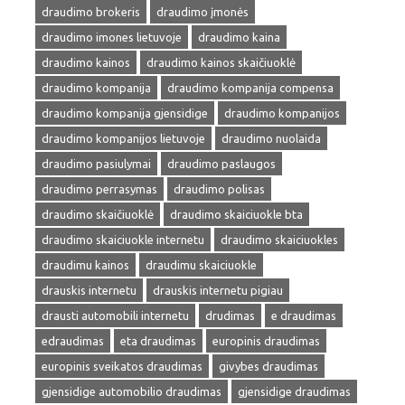
draudimo brokeris
draudimo įmonės
draudimo imones lietuvoje
draudimo kaina
draudimo kainos
draudimo kainos skaičiuoklė
draudimo kompanija
draudimo kompanija compensa
draudimo kompanija gjensidige
draudimo kompanijos
draudimo kompanijos lietuvoje
draudimo nuolaida
draudimo pasiulymai
draudimo paslaugos
draudimo perrasymas
draudimo polisas
draudimo skaičiuoklė
draudimo skaiciuokle bta
draudimo skaiciuokle internetu
draudimo skaiciuokles
draudimu kainos
draudimu skaiciuokle
drauskis internetu
drauskis internetu pigiau
drausti automobili internetu
drudimas
e draudimas
edraudimas
eta draudimas
europinis draudimas
europinis sveikatos draudimas
givybes draudimas
gjensidige automobilio draudimas
gjensidige draudimas