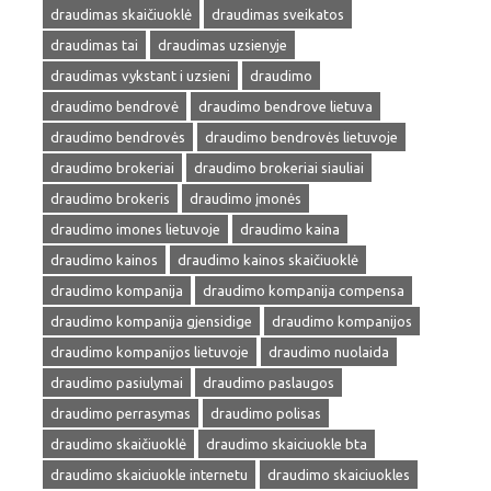
draudimas skaičiuoklė
draudimas sveikatos
draudimas tai
draudimas uzsienyje
draudimas vykstant i uzsieni
draudimo
draudimo bendrovė
draudimo bendrove lietuva
draudimo bendrovės
draudimo bendrovės lietuvoje
draudimo brokeriai
draudimo brokeriai siauliai
draudimo brokeris
draudimo įmonės
draudimo imones lietuvoje
draudimo kaina
draudimo kainos
draudimo kainos skaičiuoklė
draudimo kompanija
draudimo kompanija compensa
draudimo kompanija gjensidige
draudimo kompanijos
draudimo kompanijos lietuvoje
draudimo nuolaida
draudimo pasiulymai
draudimo paslaugos
draudimo perrasymas
draudimo polisas
draudimo skaičiuoklė
draudimo skaiciuokle bta
draudimo skaiciuokle internetu
draudimo skaiciuokles