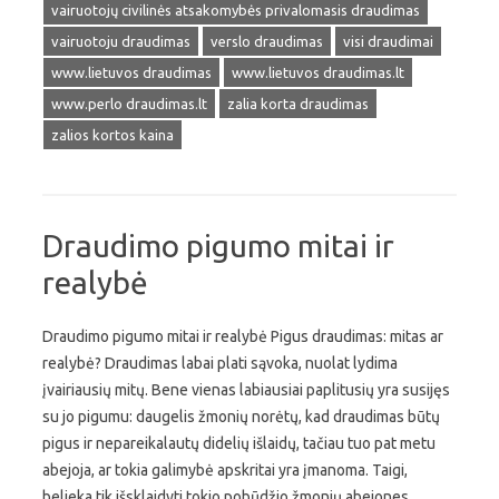
vairuotojų civilinės atsakomybės privalomasis draudimas
vairuotoju draudimas
verslo draudimas
visi draudimai
www.lietuvos draudimas
www.lietuvos draudimas.lt
www.perlo draudimas.lt
zalia korta draudimas
zalios kortos kaina
Draudimo pigumo mitai ir
realybė
Draudimo pigumo mitai ir realybė Pigus draudimas: mitas ar
realybė? Draudimas labai plati sąvoka, nuolat lydima
įvairiausių mitų. Bene vienas labiausiai paplitusių yra susijęs
su jo pigumu: daugelis žmonių norėtų, kad draudimas būtų
pigus ir nepareikalautų didelių išlaidų, tačiau tuo pat metu
abejoja, ar tokia galimybė apskritai yra įmanoma. Taigi,
belieka tik išsklaidyti tokio pobūdžio žmonių abejones,