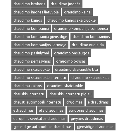
draudimo brokeris
draudimo įmonės
draudimo imones lietuvoje
draudimo kaina
draudimo kainos
draudimo kainos skaičiuoklė
draudimo kompanija
draudimo kompanija compensa
draudimo kompanija gjensidige
draudimo kompanijos
draudimo kompanijos lietuvoje
draudimo nuolaida
draudimo pasiulymai
draudimo paslaugos
draudimo perrasymas
draudimo polisas
draudimo skaičiuoklė
draudimo skaiciuokle bta
draudimo skaiciuokle internetu
draudimo skaiciuokles
draudimu kainos
draudimu skaiciuokle
drauskis internetu
drauskis internetu pigiau
drausti automobili internetu
drudimas
e draudimas
edraudimas
eta draudimas
europinis draudimas
europinis sveikatos draudimas
givybes draudimas
gjensidige automobilio draudimas
gjensidige draudimas