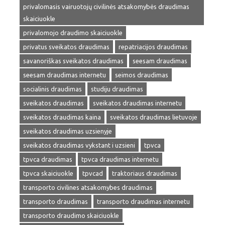
privalomasis vairuotojų civilinės atsakomybės draudimas
skaiciuokle
privalomojo draudimo skaiciuokle
privatus sveikatos draudimas
repatriacijos draudimas
savanoriškas sveikatos draudimas
seesam draudimas
seesam draudimas internetu
seimos draudimas
socialinis draudimas
studiju draudimas
sveikatos draudimas
sveikatos draudimas internetu
sveikatos draudimas kaina
sveikatos draudimas lietuvoje
sveikatos draudimas uzsienyje
sveikatos draudimas vykstant i uzsieni
tpvca
tpvca draudimas
tpvca draudimas internetu
tpvca skaiciuokle
tpvcad
traktoriaus draudimas
transporto civilines atsakomybes draudimas
transporto draudimas
transporto draudimas internetu
transporto draudimo skaiciuokle