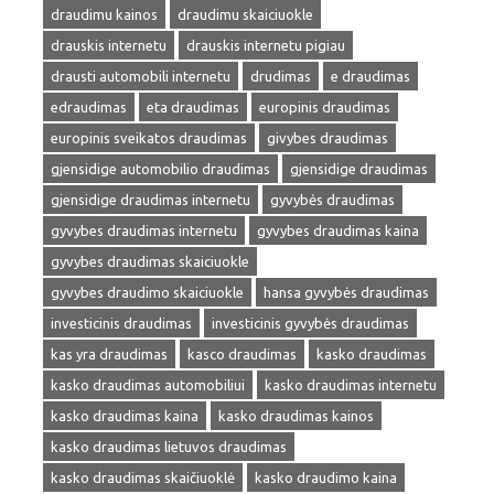
draudimu kainos
draudimu skaiciuokle
drauskis internetu
drauskis internetu pigiau
drausti automobili internetu
drudimas
e draudimas
edraudimas
eta draudimas
europinis draudimas
europinis sveikatos draudimas
givybes draudimas
gjensidige automobilio draudimas
gjensidige draudimas
gjensidige draudimas internetu
gyvybės draudimas
gyvybes draudimas internetu
gyvybes draudimas kaina
gyvybes draudimas skaiciuokle
gyvybes draudimo skaiciuokle
hansa gyvybės draudimas
investicinis draudimas
investicinis gyvybės draudimas
kas yra draudimas
kasco draudimas
kasko draudimas
kasko draudimas automobiliui
kasko draudimas internetu
kasko draudimas kaina
kasko draudimas kainos
kasko draudimas lietuvos draudimas
kasko draudimas skaičiuoklė
kasko draudimo kaina