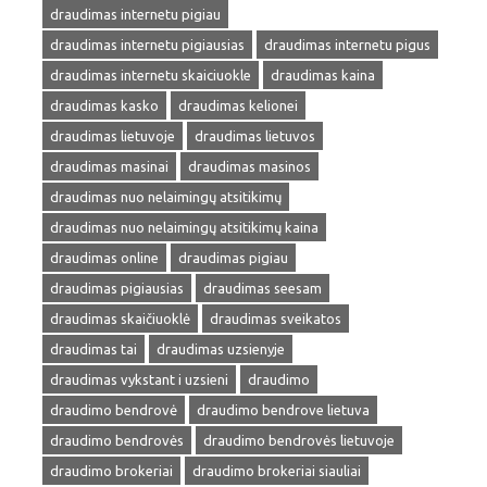
draudimas internetu pigiau
draudimas internetu pigiausias
draudimas internetu pigus
draudimas internetu skaiciuokle
draudimas kaina
draudimas kasko
draudimas kelionei
draudimas lietuvoje
draudimas lietuvos
draudimas masinai
draudimas masinos
draudimas nuo nelaimingų atsitikimų
draudimas nuo nelaimingų atsitikimų kaina
draudimas online
draudimas pigiau
draudimas pigiausias
draudimas seesam
draudimas skaičiuoklė
draudimas sveikatos
draudimas tai
draudimas uzsienyje
draudimas vykstant i uzsieni
draudimo
draudimo bendrovė
draudimo bendrove lietuva
draudimo bendrovės
draudimo bendrovės lietuvoje
draudimo brokeriai
draudimo brokeriai siauliai