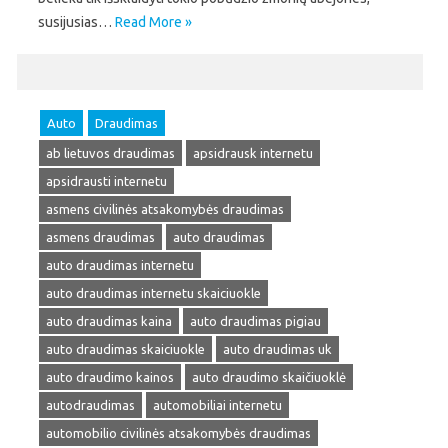
susijusias…
Read More »
Auto
Draudimas
ab lietuvos draudimas
apsidrausk internetu
apsidrausti internetu
asmens civilinės atsakomybės draudimas
asmens draudimas
auto draudimas
auto draudimas internetu
auto draudimas internetu skaiciuokle
auto draudimas kaina
auto draudimas pigiau
auto draudimas skaiciuokle
auto draudimas uk
auto draudimo kainos
auto draudimo skaičiuoklė
autodraudimas
automobiliai internetu
automobilio civilinės atsakomybės draudimas