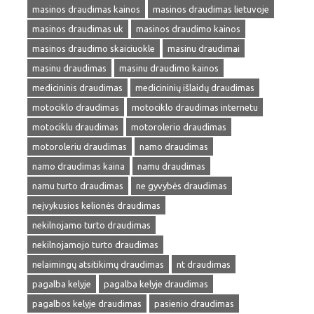
masinos draudimas kainos
masinos draudimas lietuvoje
masinos draudimas uk
masinos draudimo kainos
masinos draudimo skaiciuokle
masinu draudimai
masinu draudimas
masinu draudimo kainos
medicininis draudimas
medicininių išlaidų draudimas
motociklo draudimas
motociklo draudimas internetu
motociklu draudimas
motorolerio draudimas
motoroleriu draudimas
namo draudimas
namo draudimas kaina
namu draudimas
namu turto draudimas
ne gyvybės draudimas
neįvykusios kelionės draudimas
nekilnojamo turto draudimas
nekilnojamojo turto draudimas
nelaimingų atsitikimų draudimas
nt draudimas
pagalba kelyje
pagalba kelyje draudimas
pagalbos kelyje draudimas
pasienio draudimas