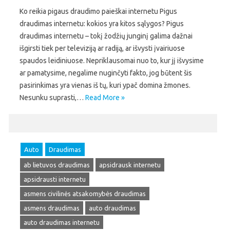
Ko reikia pigaus draudimo paieškai internetu Pigus
draudimas internetu: kokios yra kitos sąlygos? Pigus
draudimas internetu – tokį žodžių junginį galima dažnai
išgirsti tiek per televiziją ar radiją, ar išvysti įvairiuose
spaudos leidiniuose. Nepriklausomai nuo to, kur jį išvysime
ar pamatysime, negalime nuginčyti fakto, jog būtent šis
pasirinkimas yra vienas iš tų, kuri ypač domina žmones.
Nesunku suprasti,…
Read More »
Auto
Draudimas
ab lietuvos draudimas
apsidrausk internetu
apsidrausti internetu
asmens civilinės atsakomybės draudimas
asmens draudimas
auto draudimas
auto draudimas internetu