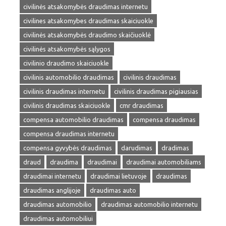
civilinės atsakomybės draudimas internetu
civilines atsakomybes draudimas skaiciuokle
civilinės atsakomybės draudimo skaičiuoklė
civilinės atsakomybės sąlygos
civilinio draudimo skaiciuokle
civilinis automobilio draudimas
civilinis draudimas
civilinis draudimas internetu
civilinis draudimas pigiausias
civilinis draudimas skaiciuokle
cmr draudimas
compensa automobilio draudimas
compensa draudimas
compensa draudimas internetu
compensa gyvybės draudimas
darudimas
dradimas
draud
draudima
draudimai
draudimai automobiliams
draudimai internetu
draudimai lietuvoje
draudimas
draudimas anglijoje
draudimas auto
draudimas automobilio
draudimas automobilio internetu
draudimas automobiliui