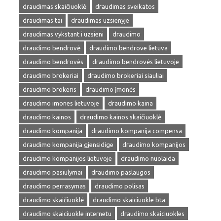
draudimas skaičiuoklė
draudimas sveikatos
draudimas tai
draudimas uzsienyje
draudimas vykstant i uzsieni
draudimo
draudimo bendrovė
draudimo bendrove lietuva
draudimo bendrovės
draudimo bendrovės lietuvoje
draudimo brokeriai
draudimo brokeriai siauliai
draudimo brokeris
draudimo įmonės
draudimo imones lietuvoje
draudimo kaina
draudimo kainos
draudimo kainos skaičiuoklė
draudimo kompanija
draudimo kompanija compensa
draudimo kompanija gjensidige
draudimo kompanijos
draudimo kompanijos lietuvoje
draudimo nuolaida
draudimo pasiulymai
draudimo paslaugos
draudimo perrasymas
draudimo polisas
draudimo skaičiuoklė
draudimo skaiciuokle bta
draudimo skaiciuokle internetu
draudimo skaiciuokles