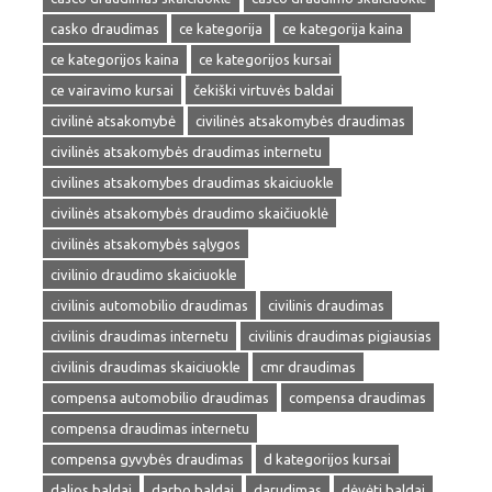
casko draudimas
ce kategorija
ce kategorija kaina
ce kategorijos kaina
ce kategorijos kursai
ce vairavimo kursai
čekiški virtuvės baldai
civilinė atsakomybė
civilinės atsakomybės draudimas
civilinės atsakomybės draudimas internetu
civilines atsakomybes draudimas skaiciuokle
civilinės atsakomybės draudimo skaičiuoklė
civilinės atsakomybės sąlygos
civilinio draudimo skaiciuokle
civilinis automobilio draudimas
civilinis draudimas
civilinis draudimas internetu
civilinis draudimas pigiausias
civilinis draudimas skaiciuokle
cmr draudimas
compensa automobilio draudimas
compensa draudimas
compensa draudimas internetu
compensa gyvybės draudimas
d kategorijos kursai
dalios baldai
darbo baldai
darudimas
dėvėti baldai