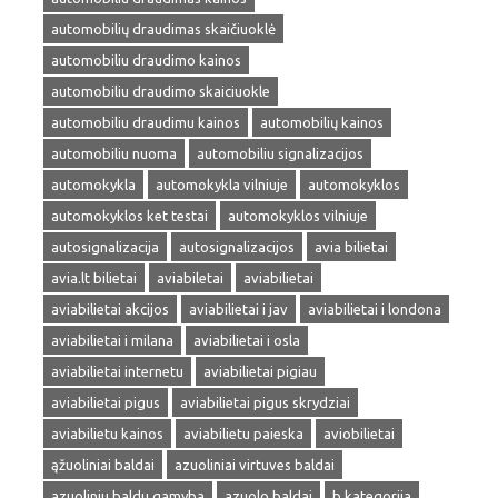
automobilių draudimas skaičiuoklė
automobiliu draudimo kainos
automobiliu draudimo skaiciuokle
automobiliu draudimu kainos
automobilių kainos
automobiliu nuoma
automobiliu signalizacijos
automokykla
automokykla vilniuje
automokyklos
automokyklos ket testai
automokyklos vilniuje
autosignalizacija
autosignalizacijos
avia bilietai
avia.lt bilietai
aviabiletai
aviabilietai
aviabilietai akcijos
aviabilietai i jav
aviabilietai i londona
aviabilietai i milana
aviabilietai i osla
aviabilietai internetu
aviabilietai pigiau
aviabilietai pigus
aviabilietai pigus skrydziai
aviabilietu kainos
aviabilietu paieska
aviobilietai
ąžuoliniai baldai
azuoliniai virtuves baldai
azuoliniu baldu gamyba
azuolo baldai
b kategorija