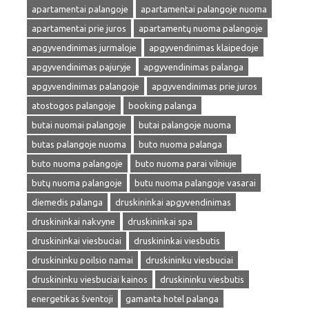
apartamentai palangoje
apartamentai palangoje nuoma
apartamentai prie juros
apartamentų nuoma palangoje
apgyvendinimas jurmaloje
apgyvendinimas klaipedoje
apgyvendinimas pajuryje
apgyvendinimas palanga
apgyvendinimas palangoje
apgyvendinimas prie juros
atostogos palangoje
booking palanga
butai nuomai palangoje
butai palangoje nuoma
butas palangoje nuoma
buto nuoma palanga
buto nuoma palangoje
buto nuoma parai vilniuje
butų nuoma palangoje
butu nuoma palangoje vasarai
diemedis palanga
druskininkai apgyvendinimas
druskininkai nakvyne
druskininkai spa
druskininkai viesbuciai
druskininkai viesbutis
druskininku poilsio namai
druskininku viesbuciai
druskininku viesbuciai kainos
druskininku viesbutis
energetikas šventoji
gamanta hotel palanga