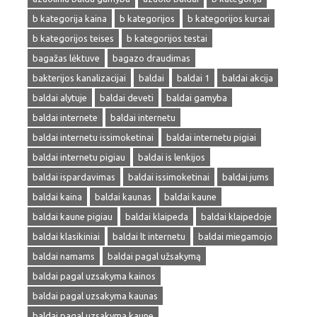
b kategorija kaina
b kategorijos
b kategorijos kursai
b kategorijos teises
b kategorijos testai
bagažas lėktuve
bagazo draudimas
bakterijos kanalizacijai
baldai
baldai 1
baldai akcija
baldai alytuje
baldai deveti
baldai gamyba
baldai internete
baldai internetu
baldai internetu issimoketinai
baldai internetu pigiai
baldai internetu pigiau
baldai is lenkijos
baldai ispardavimas
baldai issimoketinai
baldai jums
baldai kaina
baldai kaunas
baldai kaune
baldai kaune pigiau
baldai klaipeda
baldai klaipedoje
baldai klasikiniai
baldai lt internetu
baldai miegamojo
baldai namams
baldai pagal užsakymą
baldai pagal uzsakyma kainos
baldai pagal uzsakyma kaunas
baldai pagal uzsakyma kaune