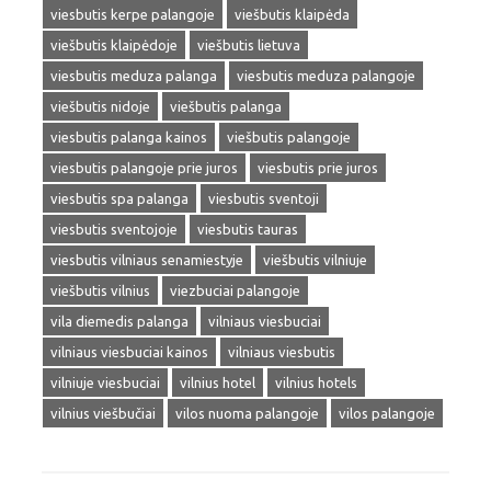
viesbutis kerpe palangoje
viešbutis klaipėda
viešbutis klaipėdoje
viešbutis lietuva
viesbutis meduza palanga
viesbutis meduza palangoje
viešbutis nidoje
viešbutis palanga
viesbutis palanga kainos
viešbutis palangoje
viesbutis palangoje prie juros
viesbutis prie juros
viesbutis spa palanga
viesbutis sventoji
viesbutis sventojoje
viesbutis tauras
viesbutis vilniaus senamiestyje
viešbutis vilniuje
viešbutis vilnius
viezbuciai palangoje
vila diemedis palanga
vilniaus viesbuciai
vilniaus viesbuciai kainos
vilniaus viesbutis
vilniuje viesbuciai
vilnius hotel
vilnius hotels
vilnius viešbučiai
vilos nuoma palangoje
vilos palangoje