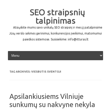
SEO straipsnių
talpinimas
Atsiųskite mums savo unikalų SEO straipsnį ir mes jį patalpinsime
Jūsų verslo sėkmės gerinimui, konkurencijos įveikimui, matomumui
paieškos sistemose. Susisiekime: info@itturas.lt
Skip to content
TAG ARCHIVES:
VIESBUTIS SVENTOJI
Apsilankiusiems Vilniuje
sunkumų su nakvyne nekyla