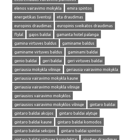
elenos vairavimo mokykla
emira spintos
energetikas šventoji
eta draudimas
europinis draudimas
europinis sveikatos draudimas
flylal
gajos baldai
gamanta hotel palanga
gamina virtuves baldus
gaminame baldus
gaminame virtuves baldus
gaminami baldai
genio baldai
geri baldai
geri virtuves baldai
geriausia mokykla vilniuje
geriausia vairavimo mokykla
geriausia vairavimo mokykla kaune
geriausia vairavimo mokykla vilniuje
geriausios vairavimo mokyklos
geriausios vairavimo mokyklos vilniuje
gintaro baldai
gintaro baldai akcijos
gintaro baldai alytuje
gintaro baldai kaune
gintaro baldai komodos
gintaro baldai sekcijos
gintaro baldai spintos
gintaro baldai virtuves komplektai
givybes draudimas