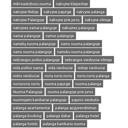
mikroautobusu nuoma
nakvyne klaipedoje
nakvyne Nidoje
nakvyne pajuryje
nakvyne palanga
nakvyne Palangoje
nakvyne prie juros
nakvyne vilniuje
nakvynes namai palangoje
nakvynes palangoje
namai palangoje
namas palangoje
namelių nuoma palangoje
namo nuoma palangoje
namu nuoma palangoje
namuku nuoma palangoje
nebrangus poilsis palangoje
nebrangus viesbuciai vilniuje
nida poilsio namai
nida viesbuciai
nidoje viesbuciai
nidos viesbuciai
noriu noriu noriu
noriu noriu palanga
noriunoriu noriu
nuoma pajuryje
nuoma palanga
Nuoma Palangoje
nuoma palangoje prie juros
nuomojami kambariai palangoje
pajurio viesbutis
palanga apartamentai
palanga apgyvendinimas
palanga booking
palanga dabar
palanga hotel
palanga hotels
palanga kambariu nuoma