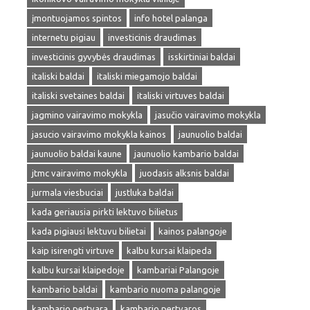
įmontuojamos spintos
info hotel palanga
internetu pigiau
investicinis draudimas
investicinis gyvybės draudimas
isskirtiniai baldai
italiski baldai
italiski miegamojo baldai
italiski svetaines baldai
italiski virtuves baldai
jagmino vairavimo mokykla
jasučio vairavimo mokykla
jasucio vairavimo mokykla kainos
jaunuolio baldai
jaunuolio baldai kaune
jaunuolio kambario baldai
jtmc vairavimo mokykla
juodasis alksnis baldai
jurmala viesbuciai
justluka baldai
kada geriausia pirkti lektuvo bilietus
kada pigiausi lektuvu bilietai
kainos palangoje
kaip isirengti virtuve
kalbu kursai klaipeda
kalbu kursai klaipedoje
kambariai Palangoje
kambario baldai
kambario nuoma palangoje
kambario pertvara
kambario pertvaros