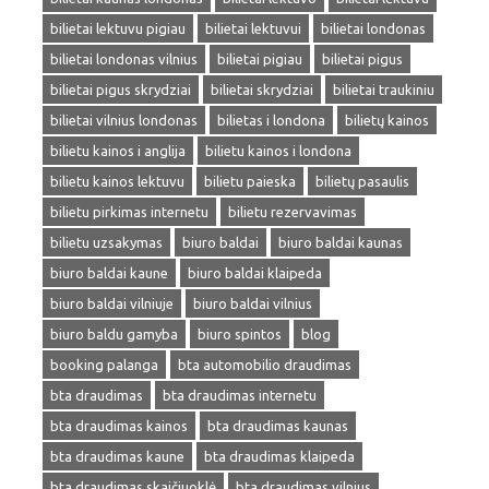
bilietai lektuvu pigiau
bilietai lektuvui
bilietai londonas
bilietai londonas vilnius
bilietai pigiau
bilietai pigus
bilietai pigus skrydziai
bilietai skrydziai
bilietai traukiniu
bilietai vilnius londonas
bilietas i londona
bilietų kainos
bilietu kainos i anglija
bilietu kainos i londona
bilietu kainos lektuvu
bilietu paieska
bilietų pasaulis
bilietu pirkimas internetu
bilietu rezervavimas
bilietu uzsakymas
biuro baldai
biuro baldai kaunas
biuro baldai kaune
biuro baldai klaipeda
biuro baldai vilniuje
biuro baldai vilnius
biuro baldu gamyba
biuro spintos
blog
booking palanga
bta automobilio draudimas
bta draudimas
bta draudimas internetu
bta draudimas kainos
bta draudimas kaunas
bta draudimas kaune
bta draudimas klaipeda
bta draudimas skaičiuoklė
bta draudimas vilnius