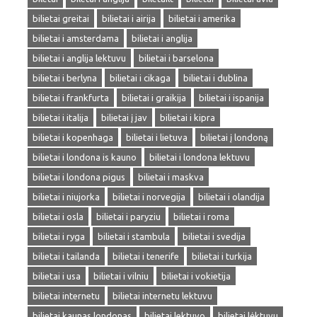
bilietai greitai
bilietai i airija
bilietai i amerika
bilietai i amsterdama
bilietai i anglija
bilietai i anglija lektuvu
bilietai i barselona
bilietai i berlyna
bilietai i cikaga
bilietai i dublina
bilietai i frankfurta
bilietai i graikija
bilietai i ispanija
bilietai i italija
bilietai į jav
bilietai i kipra
bilietai i kopenhaga
bilietai i lietuva
bilietai į londoną
bilietai i londona is kauno
bilietai i londona lektuvu
bilietai i londona pigus
bilietai i maskva
bilietai i niujorka
bilietai i norvegija
bilietai i olandija
bilietai i osla
bilietai i paryziu
bilietai i roma
bilietai i ryga
bilietai i stambula
bilietai i svedija
bilietai i tailanda
bilietai i tenerife
bilietai i turkija
bilietai i usa
bilietai i vilniu
bilietai i vokietija
bilietai internetu
bilietai internetu lektuvu
bilietai kaunas londonas
bilietai lektuvo
bilietai lėktuvu