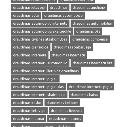
draudimai lietuvoje
draudimas
draudimas anglijoje
draudimas auto
draudimas automobilio
draudimas automobilio internetu
draudimas automobiliui
draudimas automobiliui skaiciuokle
draudimas bta
draudimas civilines atsakomybes
draudimas compensa
draudimas gjensidige
draudimas i baltarusija
draudimas internete
draudimas internetu
draudimas internetu automobilio
draudimas internetu bta
draudimas internetu lietuvos draudimas
draudimas internetu pigiau
draudimas internetu pigiausias
draudimas internetu pigus
draudimas internetu skaiciuokle
draudimas kaina
draudimas kasko
draudimas kelionei
draudimas lietuvoje
draudimas lietuvos
draudimas masinai
draudimas masinos
draudimas nuo nelaimingų atsitikimų