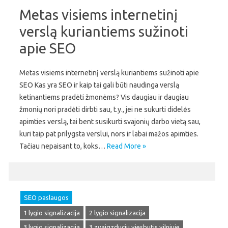
Metas visiems internetinį
verslą kuriantiems sužinoti
apie SEO
Metas visiems internetinį verslą kuriantiems sužinoti apie
SEO Kas yra SEO ir kaip tai gali būti naudinga verslą
ketinantiems pradėti žmonėms? Vis daugiau ir daugiau
žmonių nori pradėti dirbti sau, t.y., jei ne sukurti didelės
apimties verslą, tai bent susikurti svajonių darbo vietą sau,
kuri taip pat prilygsta verslui, nors ir labai mažos apimties.
Tačiau nepaisant to, koks…
Read More »
SEO paslaugos
1 lygio signalizacija
2 lygio signalizacija
3 lygio signalizacija
3 zvaigzduciu viesbutis vilniuje