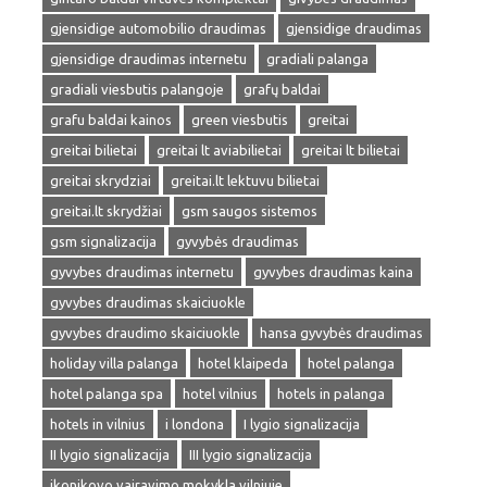
gjensidige automobilio draudimas
gjensidige draudimas
gjensidige draudimas internetu
gradiali palanga
gradiali viesbutis palangoje
grafų baldai
grafu baldai kainos
green viesbutis
greitai
greitai bilietai
greitai lt aviabilietai
greitai lt bilietai
greitai skrydziai
greitai.lt lektuvu bilietai
greitai.lt skrydžiai
gsm saugos sistemos
gsm signalizacija
gyvybės draudimas
gyvybes draudimas internetu
gyvybes draudimas kaina
gyvybes draudimas skaiciuokle
gyvybes draudimo skaiciuokle
hansa gyvybės draudimas
holiday villa palanga
hotel klaipeda
hotel palanga
hotel palanga spa
hotel vilnius
hotels in palanga
hotels in vilnius
i londona
I lygio signalizacija
II lygio signalizacija
III lygio signalizacija
ikonikovo vairavimo mokykla vilniuje