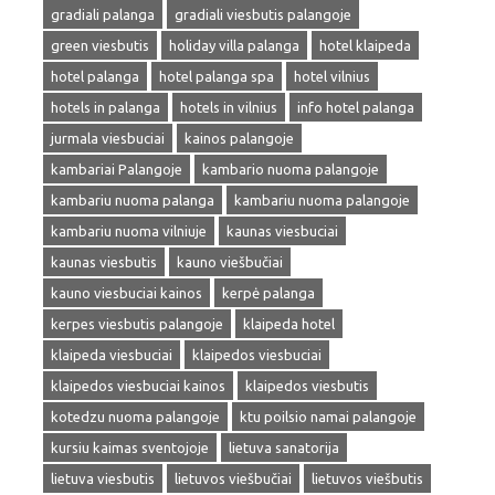
gradiali palanga
gradiali viesbutis palangoje
green viesbutis
holiday villa palanga
hotel klaipeda
hotel palanga
hotel palanga spa
hotel vilnius
hotels in palanga
hotels in vilnius
info hotel palanga
jurmala viesbuciai
kainos palangoje
kambariai Palangoje
kambario nuoma palangoje
kambariu nuoma palanga
kambariu nuoma palangoje
kambariu nuoma vilniuje
kaunas viesbuciai
kaunas viesbutis
kauno viešbučiai
kauno viesbuciai kainos
kerpė palanga
kerpes viesbutis palangoje
klaipeda hotel
klaipeda viesbuciai
klaipedos viesbuciai
klaipedos viesbuciai kainos
klaipedos viesbutis
kotedzu nuoma palangoje
ktu poilsio namai palangoje
kursiu kaimas sventojoje
lietuva sanatorija
lietuva viesbutis
lietuvos viešbučiai
lietuvos viešbutis