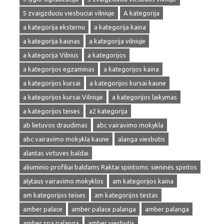
5 zvaigzduciu viesbuciai vilniuje
A kategorija
a kategorija eksternu
a kategorija kaina
a kategorija kaunas
a kategorija vilniuje
a kategorija Vilnius
a kategorijos
a kategorijos egzaminas
a kategorijos kaina
a kategorijos kursai
a kategorijos kursai kaune
a kategorijos kursai Vilniuje
a kategorijos laikymas
a kategorijos teises
a2 kategorija
ab lietuvos draudimas
abc vairavimo mokykla
abc vairavimo mokykla kaune
alanga viesbutis
alantas virtuves baldai
aliuminio profiliai baldams Raktai spintoms: sieninės spintos
alytaus vairavimo mokyklos
am kategorijos kaina
am kategorijos teises
am kategorijos testas
amber palace
amber palace palanga
amber palanga
amber spa palanga
amber viesbutis