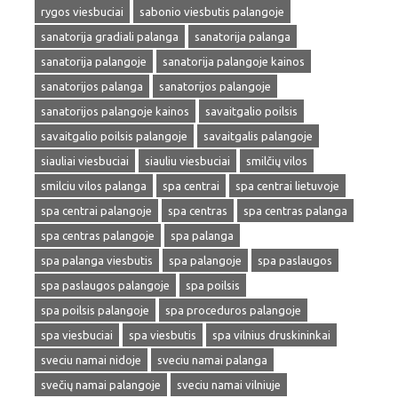
rygos viesbuciai
sabonio viesbutis palangoje
sanatorija gradiali palanga
sanatorija palanga
sanatorija palangoje
sanatorija palangoje kainos
sanatorijos palanga
sanatorijos palangoje
sanatorijos palangoje kainos
savaitgalio poilsis
savaitgalio poilsis palangoje
savaitgalis palangoje
siauliai viesbuciai
siauliu viesbuciai
smilčių vilos
smilciu vilos palanga
spa centrai
spa centrai lietuvoje
spa centrai palangoje
spa centras
spa centras palanga
spa centras palangoje
spa palanga
spa palanga viesbutis
spa palangoje
spa paslaugos
spa paslaugos palangoje
spa poilsis
spa poilsis palangoje
spa proceduros palangoje
spa viesbuciai
spa viesbutis
spa vilnius druskininkai
sveciu namai nidoje
sveciu namai palanga
svečių namai palangoje
sveciu namai vilniuje