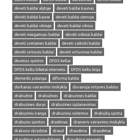
deveti baldai alytuje
deveti baldai kaunas
dėvėti baldai kaune
deveti baldai utenoje
deveti baldai vilniuje
deveti baldai vilnius
deveti miegamojo baldai
dėvėti odiniai baldai
deveti svetaines baldai
deveti vaikiski baldai
dėvėti virtuvės baldai
deveti virtuviniai baldai
devetos spintos
DFDS keltai
DFDS keltu bilietai internetu
DFDS keltu linija
diemedis palanga
diforma baldai
dorkanas vairavimo mokykla
dovanoja virtuves baldus
drabužinė
drabužinės
drabuzines baldai
drabuzines durys
drabuzines isplanavimas
drabuziniu iranga
drabuziniu sistemos
drabužių spinta
drabuziu spintos
dradimas
draiveris vairavimo mokykla
drakono skrydziai
draud
draudima
draudimai
draudimai automobiliams
draudimai internetu