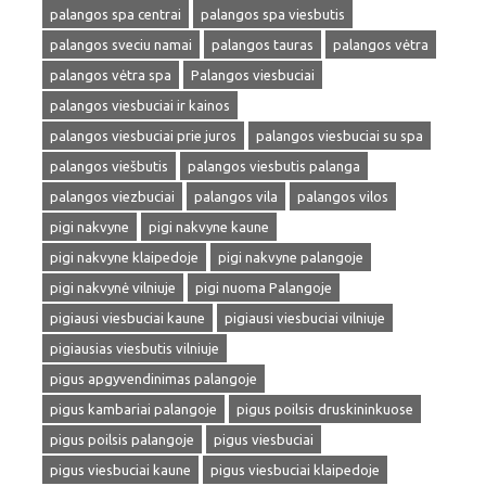
palangos spa centrai
palangos spa viesbutis
palangos sveciu namai
palangos tauras
palangos vėtra
palangos vėtra spa
Palangos viesbuciai
palangos viesbuciai ir kainos
palangos viesbuciai prie juros
palangos viesbuciai su spa
palangos viešbutis
palangos viesbutis palanga
palangos viezbuciai
palangos vila
palangos vilos
pigi nakvyne
pigi nakvyne kaune
pigi nakvyne klaipedoje
pigi nakvyne palangoje
pigi nakvynė vilniuje
pigi nuoma Palangoje
pigiausi viesbuciai kaune
pigiausi viesbuciai vilniuje
pigiausias viesbutis vilniuje
pigus apgyvendinimas palangoje
pigus kambariai palangoje
pigus poilsis druskininkuose
pigus poilsis palangoje
pigus viesbuciai
pigus viesbuciai kaune
pigus viesbuciai klaipedoje