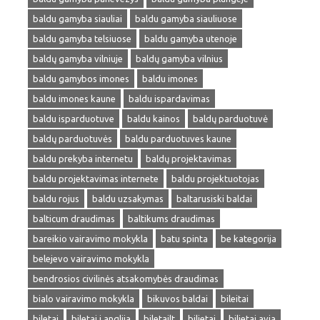
baldu gamyba siauliai
baldu gamyba siauliuose
baldu gamyba telsiuose
baldu gamyba utenoje
baldų gamyba vilniuje
baldų gamyba vilnius
baldu gamybos imones
baldu imones
baldu imones kaune
baldu ispardavimas
baldu isparduotuve
baldu kainos
baldų parduotuvė
baldų parduotuvės
baldu parduotuves kaune
baldu prekyba internetu
baldų projektavimas
baldu projektavimas internete
baldu projektuotojas
baldu rojus
baldu uzsakymas
baltarusiski baldai
balticum draudimas
baltikums draudimas
bareikio vairavimo mokykla
batu spinta
be kategorija
belejevo vairavimo mokykla
bendrosios civilinės atsakomybės draudimas
bialo vairavimo mokykla
bikuvos baldai
bileitai
biletai
biletai i anglija
biletailt
bilietai
bilietai avia