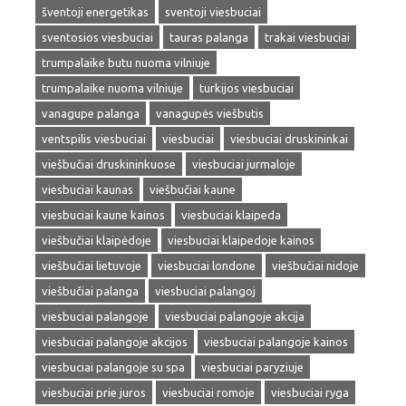
šventoji energetikas
sventoji viesbuciai
sventosios viesbuciai
tauras palanga
trakai viesbuciai
trumpalaike butu nuoma vilniuje
trumpalaike nuoma vilniuje
turkijos viesbuciai
vanagupe palanga
vanagupės viešbutis
ventspilis viesbuciai
viesbuciai
viesbuciai druskininkai
viešbučiai druskininkuose
viesbuciai jurmaloje
viesbuciai kaunas
viešbučiai kaune
viesbuciai kaune kainos
viesbuciai klaipeda
viešbučiai klaipėdoje
viesbuciai klaipedoje kainos
viešbučiai lietuvoje
viesbuciai londone
viešbučiai nidoje
viešbučiai palanga
viesbuciai palangoj
viesbuciai palangoje
viesbuciai palangoje akcija
viesbuciai palangoje akcijos
viesbuciai palangoje kainos
viesbuciai palangoje su spa
viesbuciai paryziuje
viesbuciai prie juros
viesbuciai romoje
viesbuciai ryga