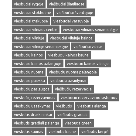
viesbuciai rygoje
viešbučiai šiauliuose
viesbuciai stokholme
viešbučiai šventojoje
viesbuciai trakuose
viesbuciai varsuvoje
viesbuciai vilniaus centre
viesbuciai vilniaus senamiestyje
viesbuciai vilniuje
viesbuciai vilniuje kainos
viesbuciai vilniuje senamiestyje
viešbučiai vilnius
viesbuciu kainos
viesbuciu kainos kaune
viesbuciu kainos palangoje
viesbuciu kainos vilniuje
viesbuciu nuoma
viesbuciu nuoma palangoje
viesbuciu paieska
viesbuciu pasiulymai
viesbuciu paslaugos
viešbučių rezervacija
viešbučių rezervavimas
viesbuciu rezervavimo sistemos
viesbuciu uzsakymas
viešbutis
viesbutis alanga
viešbutis druskininkai
viešbutis gradiali
viesbutis gradiali palanga
viesbutis green
viesbutis kaunas
viesbutis kaune
viešbutis kerpė