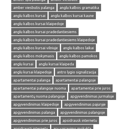
amber viesbutis palanga
anglu kalbos gramatika
anglu kalbos kursai
anglu kalbos kursai kaune
anglu kalbos kursai klaipedoje
anglu kalbos kursai pradedantiesiems
anglu kalbos kursai pradedantiesiems klaipedoje
anglu kalbos kursai vilniuje
anglu kalbos laikai
anglu kalbos mokymasis
anglu kalbos pamokos
anglu kursai
anglu kursai klaipeda
anglu kursai klaipedoje
antro lygio signalizacija
apartamentai palanga
apartamentai palangoje
apartamentai palangoje nuoma
apartamentai prie juros
apartamentų nuoma palangoje
apgyvendinimas jurmaloje
apgyvendinimas klaipedoje
apgyvendinimas pajuryje
apgyvendinimas palanga
apgyvendinimas palangoje
apgyvendinimas prie juros
apsidrausk internetu
apsidrausti internetu
arv vairavimo mokykla