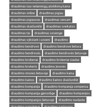
draudimas nuo nelaimingų atsitikimų kaina
draudimas online
draudimas pigiau
draudimas pigiausias
draudimas seesam
draudimas skaičiuoklė
draudimas sveikatos
draudimas tai
draudimas uzsienyje
draudimas vykstant i uzsieni
draudimo
draudimo bendrovė
draudimo bendrove lietuva
draudimo bendrovės
draudimo bendrovės lietuvoje
draudimo brokeriai
draudimo brokeriai siauliai
draudimo brokeris
draudimo įmonės
draudimo imones lietuvoje
draudimo kaina
draudimo kainos
draudimo kainos skaičiuoklė
draudimo kompanija
draudimo kompanija compensa
draudimo kompanija gjensidige
draudimo kompanijos
draudimo kompanijos lietuvoje
draudimo nuolaida
draudimo pasiulymai
draudimo paslaugos