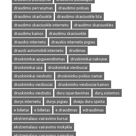
draudimo perrasymas
draudimo polisas
draudimo skaičiuoklė
draudimo skaiciuokle bta
draudimo skaiciuokle internetu
draudimo skaiciuokles
draudimu kainos
draudimu skaiciuokle
drauskis internetu
drauskis internetu pigiau
drausti automobili internetu
drudimas
druskininkai apgyvendinimas
druskininkai nakvyne
druskininkai spa
druskininkai viesbuciai
druskininkai viesbutis
druskininku poilsio namai
druskininku viesbuciai
druskininku viesbuciai kainos
druskininku viesbutis
duru ispardavimas
durų sistemos
durys internetu
durys pigiau
dvieju duru spinta
e bilietai
e bilietas
e draudimas
edraudimas
ekstremalaus vairavimo kursai
ekstremalaus vairavimo mokykla
ekstremalaus vairavimo pamokos