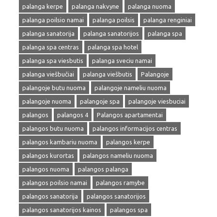
palanga kerpe
palanga nakvyne
palanga nuoma
palanga poilsio namai
palanga poilsis
palanga renginiai
palanga sanatorija
palanga sanatorijos
palanga spa
palanga spa centras
palanga spa hotel
palanga spa viesbutis
palanga sveciu namai
palanga viešbučiai
palanga viešbutis
Palangoje
palangoje butu nuoma
palangoje nameliu nuoma
palangoje nuoma
palangoje spa
palangoje viesbuciai
palangos
palangos 4
Palangos apartamentai
palangos butu nuoma
palangos informacijos centras
palangos kambariu nuoma
palangos kerpe
palangos kurortas
palangos nameliu nuoma
palangos nuoma
palangos palanga
palangos poilsio namai
palangos ramybe
palangos sanatorija
palangos sanatorijos
palangos sanatorijos kainos
palangos spa