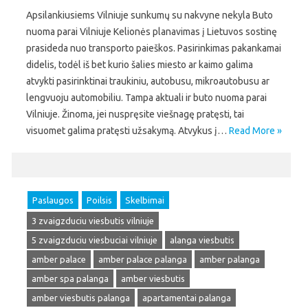
Apsilankiusiems Vilniuje sunkumų su nakvyne nekyla Buto
nuoma parai Vilniuje Kelionės planavimas į Lietuvos sostinę
prasideda nuo transporto paieškos. Pasirinkimas pakankamai
didelis, todėl iš bet kurio šalies miesto ar kaimo galima
atvykti pasirinktinai traukiniu, autobusu, mikroautobusu ar
lengvuoju automobiliu. Tampa aktuali ir buto nuoma parai
Vilniuje. Žinoma, jei nuspręsite viešnagę pratęsti, tai
visuomet galima pratęsti užsakymą. Atvykus į…
Read More »
Paslaugos
Poilsis
Skelbimai
3 zvaigzduciu viesbutis vilniuje
5 zvaigzduciu viesbuciai vilniuje
alanga viesbutis
amber palace
amber palace palanga
amber palanga
amber spa palanga
amber viesbutis
amber viesbutis palanga
apartamentai palanga