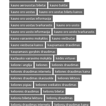
kauno aerouostas bilietai
kauno baldai
kauno oro uostas
kauno oro uostas bilietu kainos
kauno oro uostas informacija
kauno oro uostas tvarkarastis
kauno oro uosto
kauno oro uosto informacija
kauno oro uosto tvarkarastis
kauno vairavimo mokyklos
kauno viešbučiai
kauno viesbuciai kainos
kaupiamasis draudimas
kaupiamasis gyvybės draudimas
kazlausko vairavimo mokykla
kėdės virtuvei
kelione i anglija
keliones
kelionės draudimas
kelionės draudimas internetu
keliones draudimas kaina
keliones draudimas skaiciuokle
kelionės lėktuvu
keliones pigiau
keliones sveikatos draudimas
kelioninis draudimas
kelioniu bilietai
kelioniu bilietai lektuvu
kelionių draudimas
kelionių draudimas internetu
kelionių draudimas kaina