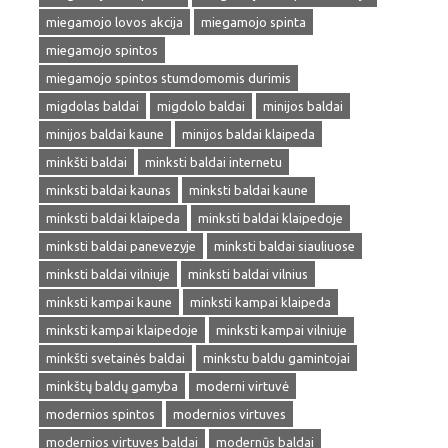
miegamojo lovos akcija
miegamojo spinta
miegamojo spintos
miegamojo spintos stumdomomis durimis
migdolas baldai
migdolo baldai
minijos baldai
minijos baldai kaune
minijos baldai klaipeda
minkšti baldai
minksti baldai internetu
minksti baldai kaunas
minksti baldai kaune
minksti baldai klaipeda
minksti baldai klaipedoje
minksti baldai panevezyje
minksti baldai siauliuose
minksti baldai vilniuje
minksti baldai vilnius
minksti kampai kaune
minksti kampai klaipeda
minksti kampai klaipedoje
minksti kampai vilniuje
minkšti svetainės baldai
minkstu baldu gamintojai
minkštų baldų gamyba
moderni virtuvė
modernios spintos
modernios virtuves
modernios virtuves baldai
modernūs baldai