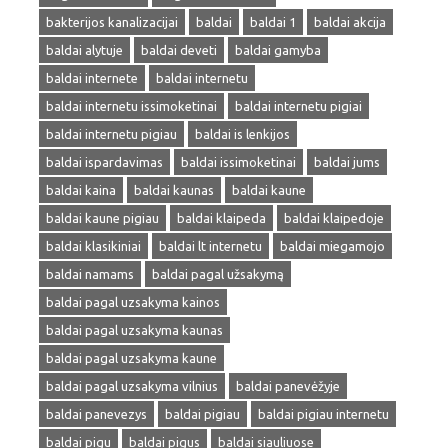
bakterijos kanalizacijai
baldai
baldai 1
baldai akcija
baldai alytuje
baldai deveti
baldai gamyba
baldai internete
baldai internetu
baldai internetu issimoketinai
baldai internetu pigiai
baldai internetu pigiau
baldai is lenkijos
baldai ispardavimas
baldai issimoketinai
baldai jums
baldai kaina
baldai kaunas
baldai kaune
baldai kaune pigiau
baldai klaipeda
baldai klaipedoje
baldai klasikiniai
baldai lt internetu
baldai miegamojo
baldai namams
baldai pagal užsakymą
baldai pagal uzsakyma kainos
baldai pagal uzsakyma kaunas
baldai pagal uzsakyma kaune
baldai pagal uzsakyma vilnius
baldai panevėžyje
baldai panevezys
baldai pigiau
baldai pigiau internetu
baldai pigu
baldai pigus
baldai siauliuose