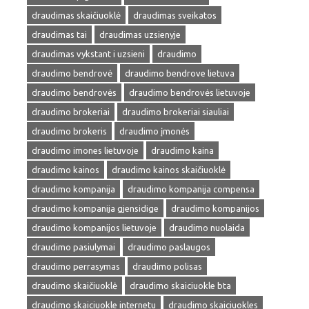
draudimas skaičiuoklė
draudimas sveikatos
draudimas tai
draudimas uzsienyje
draudimas vykstant i uzsieni
draudimo
draudimo bendrovė
draudimo bendrove lietuva
draudimo bendrovės
draudimo bendrovės lietuvoje
draudimo brokeriai
draudimo brokeriai siauliai
draudimo brokeris
draudimo įmonės
draudimo imones lietuvoje
draudimo kaina
draudimo kainos
draudimo kainos skaičiuoklė
draudimo kompanija
draudimo kompanija compensa
draudimo kompanija gjensidige
draudimo kompanijos
draudimo kompanijos lietuvoje
draudimo nuolaida
draudimo pasiulymai
draudimo paslaugos
draudimo perrasymas
draudimo polisas
draudimo skaičiuoklė
draudimo skaiciuokle bta
draudimo skaiciuokle internetu
draudimo skaiciuokles