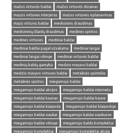
mažos virtuvės baldai
mažos virtuvės dizainas
mazos virtuves interjeras
mazos virtuves isplanavimas
mazu virtuviu baldai
medicininis draudimas
medicininių išlaidų draudimas
medines spintos
medines virtuves
mediniai baldai
mediniai baldai pagal uzsakyma
mediniai langai
mediniai langai vilniuje
mediniai virtuvės baldai
medinių baldų gamyba
medzio masyvo baldai
medzio masyvo virtuves baldai
metalinės spintelės
metalinės spintos
miegamojo baldai
miegamojo baldai akcijos
miegamojo baldai internetu
miegamojo baldai kaunas
miegamojo baldai kaune
miegamojo baldai klaipeda
miegamojo baldai klaipedoje
miegamojo baldai siauliai
miegamojo baldai siauliuose
miegamojo baldai vilniuje
miegamojo baldu komplektai
miegamojo komplektai
miegamojo komplektai akcija