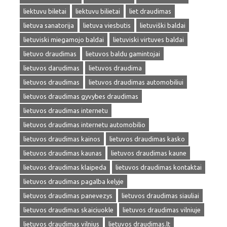
liektuvu biletai
liektuvu bilietai
liet draudimas
lietuva sanatorija
lietuva viesbutis
lietuviški baldai
lietuviski miegamojo baldai
lietuviski virtuves baldai
lietuvo draudimas
lietuvos baldu gamintojai
lietuvos darudimas
lietuvos draudima
lietuvos draudimas
lietuvos draudimas automobiliui
lietuvos draudimas gyvybes draudimas
lietuvos draudimas internetu
lietuvos draudimas internetu automobilio
lietuvos draudimas kainos
lietuvos draudimas kasko
lietuvos draudimas kaunas
lietuvos draudimas kaune
lietuvos draudimas klaipeda
lietuvos draudimas kontaktai
lietuvos draudimas pagalba kelyje
lietuvos draudimas panevezys
lietuvos draudimas siauliai
lietuvos draudimas skaiciuokle
lietuvos draudimas vilniuje
lietuvos draudimas vilnius
lietuvos draudimas.lt