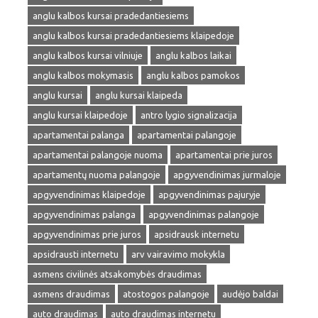
anglu kalbos kursai pradedantiesiems
anglu kalbos kursai pradedantiesiems klaipedoje
anglu kalbos kursai vilniuje
anglu kalbos laikai
anglu kalbos mokymasis
anglu kalbos pamokos
anglu kursai
anglu kursai klaipeda
anglu kursai klaipedoje
antro lygio signalizacija
apartamentai palanga
apartamentai palangoje
apartamentai palangoje nuoma
apartamentai prie juros
apartamentų nuoma palangoje
apgyvendinimas jurmaloje
apgyvendinimas klaipedoje
apgyvendinimas pajuryje
apgyvendinimas palanga
apgyvendinimas palangoje
apgyvendinimas prie juros
apsidrausk internetu
apsidrausti internetu
arv vairavimo mokykla
asmens civilinės atsakomybės draudimas
asmens draudimas
atostogos palangoje
audėjo baldai
auto draudimas
auto draudimas internetu