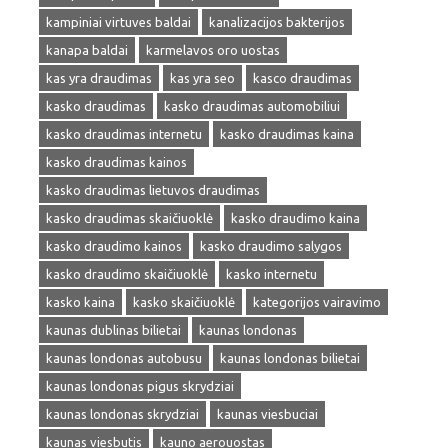
kampiniai virtuves baldai
kanalizacijos bakterijos
kanapa baldai
karmelavos oro uostas
kas yra draudimas
kas yra seo
kasco draudimas
kasko draudimas
kasko draudimas automobiliui
kasko draudimas internetu
kasko draudimas kaina
kasko draudimas kainos
kasko draudimas lietuvos draudimas
kasko draudimas skaičiuoklė
kasko draudimo kaina
kasko draudimo kainos
kasko draudimo salygos
kasko draudimo skaičiuoklė
kasko internetu
kasko kaina
kasko skaičiuoklė
kategorijos vairavimo
kaunas dublinas bilietai
kaunas londonas
kaunas londonas autobusu
kaunas londonas bilietai
kaunas londonas pigus skrydziai
kaunas londonas skrydziai
kaunas viesbuciai
kaunas viesbutis
kauno aerouostas