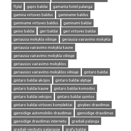
flylal
gajos baldai
gamanta hotel palanga
gamina virtuves baldus
gaminame baldus
gaminame virtuves baldus
gaminami baldai
genio baldai
geri baldai
geri virtuves baldai
geriausia mokykla vilniuje
geriausia vairavimo mokykla
geriausia vairavimo mokykla kaune
geriausia vairavimo mokykla vilniuje
geriausios vairavimo mokyklos
geriausios vairavimo mokyklos vilniuje
gintaro baldai
gintaro baldai akcijos
gintaro baldai alytuje
gintaro baldai kaune
gintaro baldai komodos
gintaro baldai sekcijos
gintaro baldai spintos
gintaro baldai virtuves komplektai
givybes draudimas
gjensidige automobilio draudimas
gjensidige draudimas
gjensidige draudimas internetu
gradiali palanga
gradiali viesbutis palangoje
grafų baldai