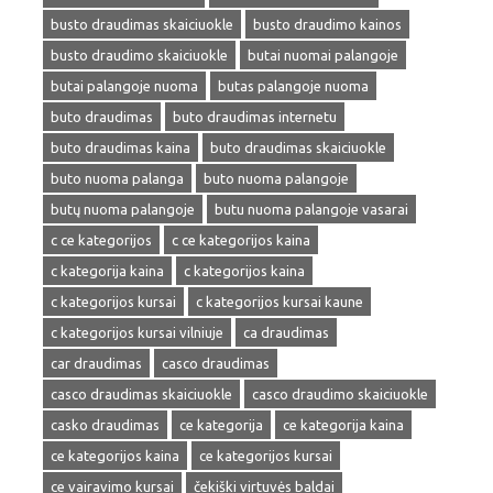
busto draudimas skaiciuokle
busto draudimo kainos
busto draudimo skaiciuokle
butai nuomai palangoje
butai palangoje nuoma
butas palangoje nuoma
buto draudimas
buto draudimas internetu
buto draudimas kaina
buto draudimas skaiciuokle
buto nuoma palanga
buto nuoma palangoje
butų nuoma palangoje
butu nuoma palangoje vasarai
c ce kategorijos
c ce kategorijos kaina
c kategorija kaina
c kategorijos kaina
c kategorijos kursai
c kategorijos kursai kaune
c kategorijos kursai vilniuje
ca draudimas
car draudimas
casco draudimas
casco draudimas skaiciuokle
casco draudimo skaiciuokle
casko draudimas
ce kategorija
ce kategorija kaina
ce kategorijos kaina
ce kategorijos kursai
ce vairavimo kursai
čekiški virtuvės baldai