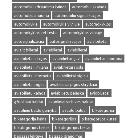
automobiliu draudimu kainos
automobilių kainos
automobiliu nuoma
automobiliu signalizacijos
automokykla
automokykla vilniuje
automokyklos
automokyklos ket testai
automokyklos vilniuje
autosignalizacija
autosignalizacijos
avia bilietai
avia.lt bilietai
aviabiletai
aviabilietai
aviabilietai akcijos
aviabilietai i jav
aviabilietai i londona
aviabilietai i milana
aviabilietai i osla
aviabilietai internetu
aviabilietai pigiau
aviabilietai pigus
aviabilietai pigus skrydziai
aviabilietu kainos
aviabilietu paieska
aviobilietai
ąžuoliniai baldai
azuoliniai virtuves baldai
azuoliniu baldu gamyba
azuolo baldai
b kategorija
b kategorija kaina
b kategorijos
b kategorijos kursai
b kategorijos teises
b kategorijos testai
bagažas lėktuve
bagazo draudimas