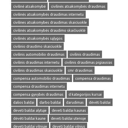
civilinė atsakomybė
civilinės atsakomybės draudimas
civilinės atsakomybės draudimas internetu
civilines atsakomybes draudimas skaiciuokle
civilinės atsakomybės draudimo skaičiuoklė
civilinės atsakomybės sąlygos
civilinio draudimo skaiciuokle
civilinis automobilio draudimas
civilinis draudimas
civilinis draudimas internetu
civilinis draudimas pigiausias
civilinis draudimas skaiciuokle
cmr draudimas
compensa automobilio draudimas
compensa draudimas
compensa draudimas internetu
compensa gyvybės draudimas
d kategorijos kursai
dalios baldai
darbo baldai
darudimas
dėvėti baldai
deveti baldai alytuje
deveti baldai kaunas
dėvėti baldai kaune
deveti baldai utenoje
deveti baldai vilniuje
deveti baldai vilnius