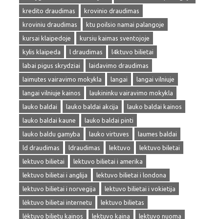
kredito draudimas
krovinio draudimas
kroviniu draudimas
ktu poilsio namai palangoje
kursai klaipedoje
kursiu kaimas sventojoje
kylis klaipeda
l draudimas
l4ktuvo bilietai
labai pigus skrydziai
laidavimo draudimas
laimutes vairavimo mokykla
langai
langai vilniuje
langai vilniuje kainos
laukininku vairavimo mokykla
lauko baldai
lauko baldai akcija
lauko baldai kainos
lauko baldai kaune
lauko baldai pinti
lauko baldu gamyba
lauko virtuves
laumes baldai
ld draudimas
ldraudimas
lektuvo
lektuvo biletai
lektuvo bilietai
lektuvo bilietai i amerika
lektuvo bilietai i anglija
lektuvo bilietai i londona
lektuvo bilietai i norvegija
lektuvo bilietai i vokietija
lėktuvo bilietai internetu
lektuvo bilietas
lėktuvo bilietu kainos
lektuvo kaina
lektuvo nuoma