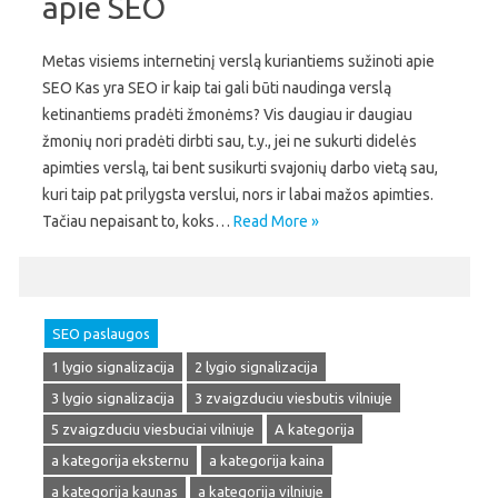
apie SEO
Metas visiems internetinį verslą kuriantiems sužinoti apie
SEO Kas yra SEO ir kaip tai gali būti naudinga verslą
ketinantiems pradėti žmonėms? Vis daugiau ir daugiau
žmonių nori pradėti dirbti sau, t.y., jei ne sukurti didelės
apimties verslą, tai bent susikurti svajonių darbo vietą sau,
kuri taip pat prilygsta verslui, nors ir labai mažos apimties.
Tačiau nepaisant to, koks…
Read More »
SEO paslaugos
1 lygio signalizacija
2 lygio signalizacija
3 lygio signalizacija
3 zvaigzduciu viesbutis vilniuje
5 zvaigzduciu viesbuciai vilniuje
A kategorija
a kategorija eksternu
a kategorija kaina
a kategorija kaunas
a kategorija vilniuje