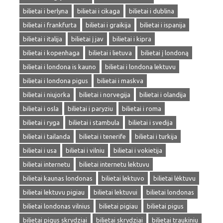
bilietai i berlyna
bilietai i cikaga
bilietai i dublina
bilietai i frankfurta
bilietai i graikija
bilietai i ispanija
bilietai i italija
bilietai į jav
bilietai i kipra
bilietai i kopenhaga
bilietai i lietuva
bilietai į londoną
bilietai i londona is kauno
bilietai i londona lektuvu
bilietai i londona pigus
bilietai i maskva
bilietai i niujorka
bilietai i norvegija
bilietai i olandija
bilietai i osla
bilietai i paryziu
bilietai i roma
bilietai i ryga
bilietai i stambula
bilietai i svedija
bilietai i tailanda
bilietai i tenerife
bilietai i turkija
bilietai i usa
bilietai i vilniu
bilietai i vokietija
bilietai internetu
bilietai internetu lektuvu
bilietai kaunas londonas
bilietai lektuvo
bilietai lėktuvu
bilietai lektuvu pigiau
bilietai lektuvui
bilietai londonas
bilietai londonas vilnius
bilietai pigiau
bilietai pigus
bilietai pigus skrydziai
bilietai skrydziai
bilietai traukiniu