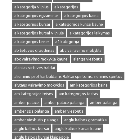
a kategorija Vilnius
a kategorijos
a kategorijos egzaminas
a kategorijos kaina
a kategorijos kursai
a kategorijos kursai kaune
a kategorijos kursai Vilniuje
a kategorijos laikymas
a kategorijos teises
a2 kategorija
ab lietuvos draudimas
abc vairavimo mokykla
abc vairavimo mokykla kaune
alanga viesbutis
alantas virtuves baldai
aliuminio profiliai baldams Raktai spintoms: sieninės spintos
alytaus vairavimo mokyklos
am kategorijos kaina
am kategorijos teises
am kategorijos testas
amber palace
amber palace palanga
amber palanga
amber spa palanga
amber viesbutis
amber viesbutis palanga
anglu kalbos gramatika
anglu kalbos kursai
anglu kalbos kursai kaune
anglu kalbos kursai klaipedoje