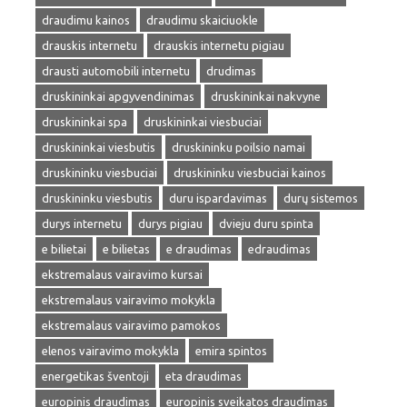
draudimu kainos
draudimu skaiciuokle
drauskis internetu
drauskis internetu pigiau
drausti automobili internetu
drudimas
druskininkai apgyvendinimas
druskininkai nakvyne
druskininkai spa
druskininkai viesbuciai
druskininkai viesbutis
druskininku poilsio namai
druskininku viesbuciai
druskininku viesbuciai kainos
druskininku viesbutis
duru ispardavimas
durų sistemos
durys internetu
durys pigiau
dvieju duru spinta
e bilietai
e bilietas
e draudimas
edraudimas
ekstremalaus vairavimo kursai
ekstremalaus vairavimo mokykla
ekstremalaus vairavimo pamokos
elenos vairavimo mokykla
emira spintos
energetikas šventoji
eta draudimas
europinis draudimas
europinis sveikatos draudimas