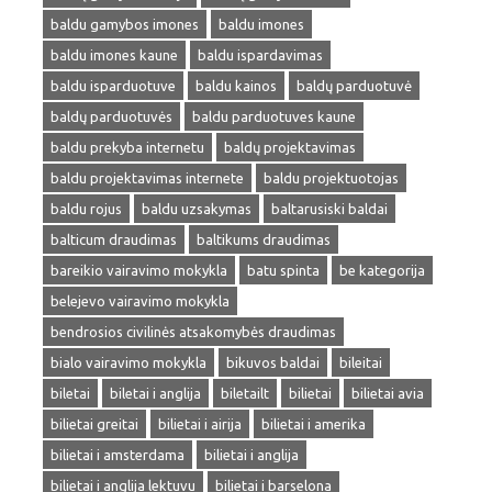
baldu gamybos imones
baldu imones
baldu imones kaune
baldu ispardavimas
baldu isparduotuve
baldu kainos
baldų parduotuvė
baldų parduotuvės
baldu parduotuves kaune
baldu prekyba internetu
baldų projektavimas
baldu projektavimas internete
baldu projektuotojas
baldu rojus
baldu uzsakymas
baltarusiski baldai
balticum draudimas
baltikums draudimas
bareikio vairavimo mokykla
batu spinta
be kategorija
belejevo vairavimo mokykla
bendrosios civilinės atsakomybės draudimas
bialo vairavimo mokykla
bikuvos baldai
bileitai
biletai
biletai i anglija
biletailt
bilietai
bilietai avia
bilietai greitai
bilietai i airija
bilietai i amerika
bilietai i amsterdama
bilietai i anglija
bilietai i anglija lektuvu
bilietai i barselona