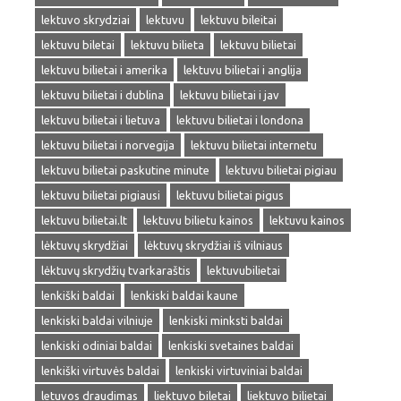
lektuvo skrydziai
lektuvu
lektuvu bileitai
lektuvu biletai
lektuvu bilieta
lektuvu bilietai
lektuvu bilietai i amerika
lektuvu bilietai i anglija
lektuvu bilietai i dublina
lektuvu bilietai i jav
lektuvu bilietai i lietuva
lektuvu bilietai i londona
lektuvu bilietai i norvegija
lektuvu bilietai internetu
lektuvu bilietai paskutine minute
lektuvu bilietai pigiau
lektuvu bilietai pigiausi
lektuvu bilietai pigus
lektuvu bilietai.lt
lektuvu bilietu kainos
lektuvu kainos
lėktuvų skrydžiai
lėktuvų skrydžiai iš vilniaus
lėktuvų skrydžių tvarkaraštis
lektuvubilietai
lenkiški baldai
lenkiski baldai kaune
lenkiski baldai vilniuje
lenkiski minksti baldai
lenkiski odiniai baldai
lenkiski svetaines baldai
lenkiški virtuvės baldai
lenkiski virtuviniai baldai
letuvos draudimas
liektuvo biletai
liektuvo bilietai