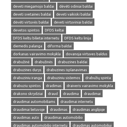
deveti miegamojo baldai
dėvėti odiniai baldai
deveti svetaines baldai
deveti vaikiski baldai
dėvėti virtuvės baldai
deveti virtuviniai baldai
devetos spintos
DFDS keltai
DFDS keltu bilietai internetu
DFDS keltu linija
diemedis palanga
diforma baldai
dorkanas vairavimo mokykla
dovanoja virtuves baldus
drabužinė
drabužinės
drabuzines baldai
drabuzines durys
drabuzines isplanavimas
drabuziniu iranga
drabuziniu sistemos
drabužių spinta
drabuziu spintos
dradimas
draiveris vairavimo mokykla
drakono skrydziai
draud
draudima
draudimai
draudimai automobiliams
draudimai internetu
draudimai lietuvoje
draudimas
draudimas anglijoje
draudimas auto
draudimas automobilio
draudimas automobilio internetu
draudimas automobiliui