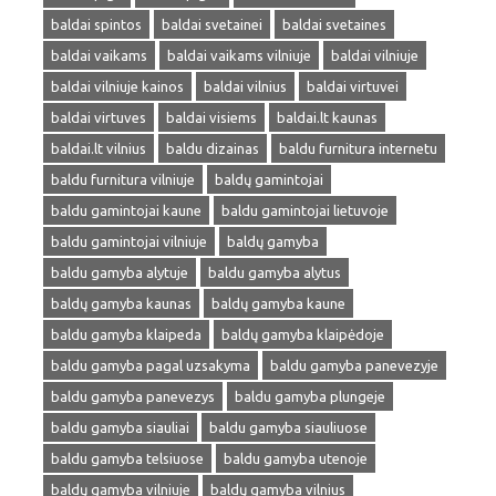
baldai spintos
baldai svetainei
baldai svetaines
baldai vaikams
baldai vaikams vilniuje
baldai vilniuje
baldai vilniuje kainos
baldai vilnius
baldai virtuvei
baldai virtuves
baldai visiems
baldai.lt kaunas
baldai.lt vilnius
baldu dizainas
baldu furnitura internetu
baldu furnitura vilniuje
baldų gamintojai
baldu gamintojai kaune
baldu gamintojai lietuvoje
baldu gamintojai vilniuje
baldų gamyba
baldu gamyba alytuje
baldu gamyba alytus
baldų gamyba kaunas
baldų gamyba kaune
baldu gamyba klaipeda
baldų gamyba klaipėdoje
baldu gamyba pagal uzsakyma
baldu gamyba panevezyje
baldu gamyba panevezys
baldu gamyba plungeje
baldu gamyba siauliai
baldu gamyba siauliuose
baldu gamyba telsiuose
baldu gamyba utenoje
baldų gamyba vilniuje
baldų gamyba vilnius