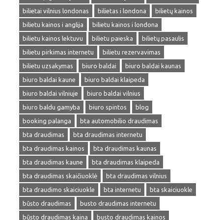
bilietai vilnius londonas
bilietas i londona
bilietų kainos
bilietu kainos i anglija
bilietu kainos i londona
bilietu kainos lektuvu
bilietu paieska
bilietų pasaulis
bilietu pirkimas internetu
bilietu rezervavimas
bilietu uzsakymas
biuro baldai
biuro baldai kaunas
biuro baldai kaune
biuro baldai klaipeda
biuro baldai vilniuje
biuro baldai vilnius
biuro baldu gamyba
biuro spintos
blog
booking palanga
bta automobilio draudimas
bta draudimas
bta draudimas internetu
bta draudimas kainos
bta draudimas kaunas
bta draudimas kaune
bta draudimas klaipeda
bta draudimas skaičiuoklė
bta draudimas vilnius
bta draudimo skaiciuokle
bta internetu
bta skaiciuokle
būsto draudimas
busto draudimas internetu
būsto draudimas kaina
busto draudimas kainos