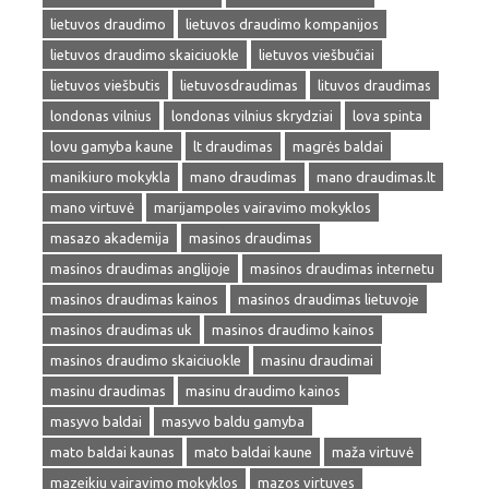
lietuvos draudimo
lietuvos draudimo kompanijos
lietuvos draudimo skaiciuokle
lietuvos viešbučiai
lietuvos viešbutis
lietuvosdraudimas
lituvos draudimas
londonas vilnius
londonas vilnius skrydziai
lova spinta
lovu gamyba kaune
lt draudimas
magrės baldai
manikiuro mokykla
mano draudimas
mano draudimas.lt
mano virtuvė
marijampoles vairavimo mokyklos
masazo akademija
masinos draudimas
masinos draudimas anglijoje
masinos draudimas internetu
masinos draudimas kainos
masinos draudimas lietuvoje
masinos draudimas uk
masinos draudimo kainos
masinos draudimo skaiciuokle
masinu draudimai
masinu draudimas
masinu draudimo kainos
masyvo baldai
masyvo baldu gamyba
mato baldai kaunas
mato baldai kaune
maža virtuvė
mazeikiu vairavimo mokyklos
mazos virtuves