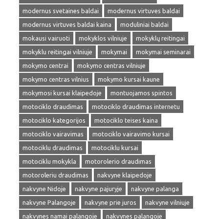
modernus svetaines baldai
modernus virtuves baldai
modernus virtuves baldai kaina
moduliniai baldai
mokausi vairuoti
mokyklos vilniuje
mokyklų reitingai
mokyklu reitingai vilniuje
mokymai
mokymai seminarai
mokymo centrai
mokymo centras vilniuje
mokymo centras vilnius
mokymo kursai kaune
mokymosi kursai klaipedoje
montuojamos spintos
motociklo draudimas
motociklo draudimas internetu
motociklo kategorijos
motociklo teises kaina
motociklo vairavimas
motociklo vairavimo kursai
motociklu draudimas
motociklu kursai
motociklu mokykla
motorolerio draudimas
motoroleriu draudimas
nakvyne klaipedoje
nakvyne Nidoje
nakvyne pajuryje
nakvyne palanga
nakvyne Palangoje
nakvyne prie juros
nakvyne vilniuje
nakvynes namai palangoje
nakvynes palangoje