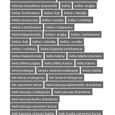
kelioniu draudimas skaiciuokle
keltai
keltai i anglija
keltai i karlshamna
keltai i kyli
keltai i olandija
keltai i prancuzija
keltai i svedija
keltai i vokietija
keltai is karlshamno
keltai is klaipedos
keltai klaipeda kylis
keltas i anglija
keltas i karlshamna
keltas i kyli
keltas i olandija
keltas i svedija
keltas i vokietija
keltas klaipeda karlshamnas
keltas klaipeda kulis
keltu bilietai
keltu bilietai internetu
keltu bilietai pigiau
keltu bilietu kainos
keltu kainos
kerpė palanga
kerpes viesbutis palangoje
kesto baldai
ket testai a kategorija
ket testai b kategorija
ket vairavimo testai
kiek kainuoja automobilio draudimas
kiek kainuoja c kategorija
kiek kainuoja draudimas
kiek kainuoja kasko draudimas
kiek kainuoja vairavimo kursai
kiek kainuoja virtuves baldai
kiek trunka vairavimo kursai