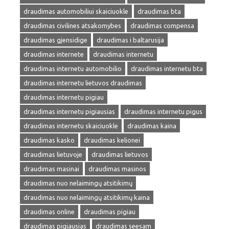
draudimas automobiliui skaiciuokle
draudimas bta
draudimas civilines atsakomybes
draudimas compensa
draudimas gjensidige
draudimas i baltarusija
draudimas internete
draudimas internetu
draudimas internetu automobilio
draudimas internetu bta
draudimas internetu lietuvos draudimas
draudimas internetu pigiau
draudimas internetu pigiausias
draudimas internetu pigus
draudimas internetu skaiciuokle
draudimas kaina
draudimas kasko
draudimas kelionei
draudimas lietuvoje
draudimas lietuvos
draudimas masinai
draudimas masinos
draudimas nuo nelaimingų atsitikimų
draudimas nuo nelaimingų atsitikimų kaina
draudimas online
draudimas pigiau
draudimas pigiausias
draudimas seesam