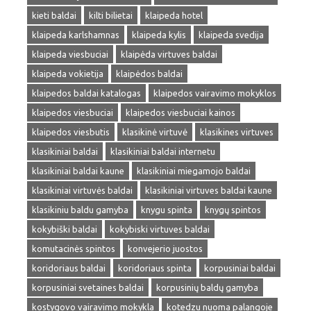
kieti baldai
kilti bilietai
klaipeda hotel
klaipeda karlshamnas
klaipeda kylis
klaipeda svedija
klaipeda viesbuciai
klaipėda virtuves baldai
klaipeda vokietija
klaipėdos baldai
klaipedos baldai katalogas
klaipedos vairavimo mokyklos
klaipedos viesbuciai
klaipedos viesbuciai kainos
klaipedos viesbutis
klasikinė virtuvė
klasikines virtuves
klasikiniai baldai
klasikiniai baldai internetu
klasikiniai baldai kaune
klasikiniai miegamojo baldai
klasikiniai virtuvės baldai
klasikiniai virtuves baldai kaune
klasikiniu baldu gamyba
knygu spinta
knygų spintos
kokybiški baldai
kokybiski virtuves baldai
komutacinės spintos
konvejerio juostos
koridoriaus baldai
koridoriaus spinta
korpusiniai baldai
korpusiniai svetaines baldai
korpusinių baldų gamyba
kostygovo vairavimo mokykla
kotedzu nuoma palangoje