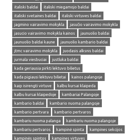
italiski baldai
italiski miegamojo baldai
italiski svetaines baldai
italiski virtuves baldai
jagmino vairavimo mokykla
jasučio vairavimo mokykla
jasucio vairavimo mokykla kainos
jaunuolio baldai
jaunuolio baldai kaune
jaunuolio kambario baldai
jtmc vairavimo mokykla
juodasis alksnis baldai
jurmala viesbuciai
justluka baldai
kada geriausia pirkti lektuvo bilietus
kada pigiausi lektuvu bilietai
kainos palangoje
kaip isirengti virtuve
kalbu kursai klaipeda
kalbu kursai klaipedoje
kambariai Palangoje
kambario baldai
kambario nuoma palangoje
kambario pertvara
kambario pertvaros
kambariu nuoma palanga
kambariu nuoma palangoje
kambariu pertvaros
kampinė spinta
kampines sekcijos
kampinės spintos
kampines virtuves