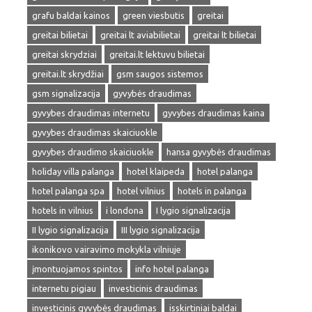
grafu baldai kainos
green viesbutis
greitai
greitai bilietai
greitai lt aviabilietai
greitai lt bilietai
greitai skrydziai
greitai.lt lektuvu bilietai
greitai.lt skrydžiai
gsm saugos sistemos
gsm signalizacija
gyvybės draudimas
gyvybes draudimas internetu
gyvybes draudimas kaina
gyvybes draudimas skaiciuokle
gyvybes draudimo skaiciuokle
hansa gyvybės draudimas
holiday villa palanga
hotel klaipeda
hotel palanga
hotel palanga spa
hotel vilnius
hotels in palanga
hotels in vilnius
i londona
I lygio signalizacija
II lygio signalizacija
III lygio signalizacija
ikonikovo vairavimo mokykla vilniuje
įmontuojamos spintos
info hotel palanga
internetu pigiau
investicinis draudimas
investicinis gyvybės draudimas
isskirtiniai baldai