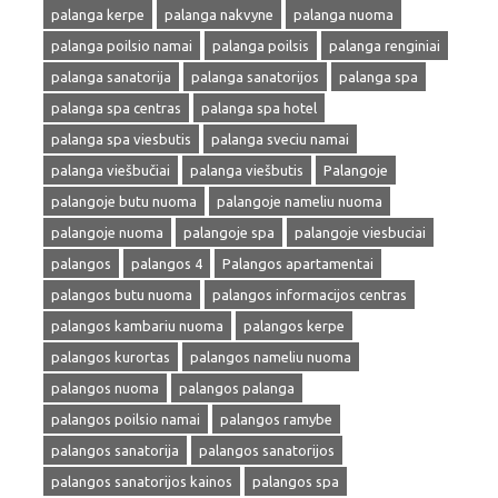
palanga kerpe
palanga nakvyne
palanga nuoma
palanga poilsio namai
palanga poilsis
palanga renginiai
palanga sanatorija
palanga sanatorijos
palanga spa
palanga spa centras
palanga spa hotel
palanga spa viesbutis
palanga sveciu namai
palanga viešbučiai
palanga viešbutis
Palangoje
palangoje butu nuoma
palangoje nameliu nuoma
palangoje nuoma
palangoje spa
palangoje viesbuciai
palangos
palangos 4
Palangos apartamentai
palangos butu nuoma
palangos informacijos centras
palangos kambariu nuoma
palangos kerpe
palangos kurortas
palangos nameliu nuoma
palangos nuoma
palangos palanga
palangos poilsio namai
palangos ramybe
palangos sanatorija
palangos sanatorijos
palangos sanatorijos kainos
palangos spa