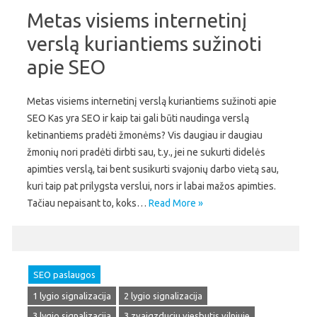
Metas visiems internetinį
verslą kuriantiems sužinoti
apie SEO
Metas visiems internetinį verslą kuriantiems sužinoti apie
SEO Kas yra SEO ir kaip tai gali būti naudinga verslą
ketinantiems pradėti žmonėms? Vis daugiau ir daugiau
žmonių nori pradėti dirbti sau, t.y., jei ne sukurti didelės
apimties verslą, tai bent susikurti svajonių darbo vietą sau,
kuri taip pat prilygsta verslui, nors ir labai mažos apimties.
Tačiau nepaisant to, koks…
Read More »
SEO paslaugos
1 lygio signalizacija
2 lygio signalizacija
3 lygio signalizacija
3 zvaigzduciu viesbutis vilniuje