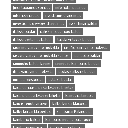
įmontuojamos spintos
info hotel palanga
internetu pigiau
investicinis draudimas
investicinis gyvybės draudimas
isskirtiniai baldai
italiski baldai
italiski miegamojo baldai
italiski svetaines baldai
italiski virtuves baldai
jagmino vairavimo mokykla
jasučio vairavimo mokykla
jasucio vairavimo mokykla kainos
jaunuolio baldai
jaunuolio baldai kaune
jaunuolio kambario baldai
jtmc vairavimo mokykla
juodasis alksnis baldai
jurmala viesbuciai
justluka baldai
kada geriausia pirkti lektuvo bilietus
kada pigiausi lektuvu bilietai
kainos palangoje
kaip isirengti virtuve
kalbu kursai klaipeda
kalbu kursai klaipedoje
kambariai Palangoje
kambario baldai
kambario nuoma palangoje
kambario pertvara
kambario pertvaros