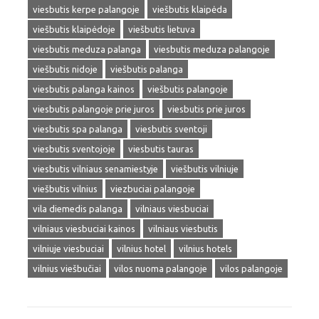
viesbutis kerpe palangoje
viešbutis klaipėda
viešbutis klaipėdoje
viešbutis lietuva
viesbutis meduza palanga
viesbutis meduza palangoje
viešbutis nidoje
viešbutis palanga
viesbutis palanga kainos
viešbutis palangoje
viesbutis palangoje prie juros
viesbutis prie juros
viesbutis spa palanga
viesbutis sventoji
viesbutis sventojoje
viesbutis tauras
viesbutis vilniaus senamiestyje
viešbutis vilniuje
viešbutis vilnius
viezbuciai palangoje
vila diemedis palanga
vilniaus viesbuciai
vilniaus viesbuciai kainos
vilniaus viesbutis
vilniuje viesbuciai
vilnius hotel
vilnius hotels
vilnius viešbučiai
vilos nuoma palangoje
vilos palangoje