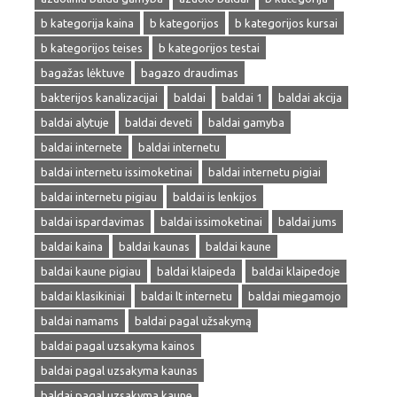
b kategorija kaina
b kategorijos
b kategorijos kursai
b kategorijos teises
b kategorijos testai
bagažas lėktuve
bagazo draudimas
bakterijos kanalizacijai
baldai
baldai 1
baldai akcija
baldai alytuje
baldai deveti
baldai gamyba
baldai internete
baldai internetu
baldai internetu issimoketinai
baldai internetu pigiai
baldai internetu pigiau
baldai is lenkijos
baldai ispardavimas
baldai issimoketinai
baldai jums
baldai kaina
baldai kaunas
baldai kaune
baldai kaune pigiau
baldai klaipeda
baldai klaipedoje
baldai klasikiniai
baldai lt internetu
baldai miegamojo
baldai namams
baldai pagal užsakymą
baldai pagal uzsakyma kainos
baldai pagal uzsakyma kaunas
baldai pagal uzsakyma kaune