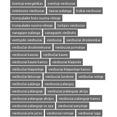
šventoji energetikas
sventoji viesbuciai
sventosios viesbuciai
tauras palanga
trakai viesbuciai
trumpalaike butu nuoma vilniuje
trumpalaike nuoma vilniuje
turkijos viesbuciai
vanagupe palanga
vanagupės viešbutis
ventspilis viesbuciai
viesbuciai
viesbuciai druskininkai
viešbučiai druskininkuose
viesbuciai jurmaloje
viesbuciai kaunas
viešbučiai kaune
viesbuciai kaune kainos
viesbuciai klaipeda
viešbučiai klaipėdoje
viesbuciai klaipedoje kainos
viešbučiai lietuvoje
viesbuciai londone
viešbučiai nidoje
viešbučiai palanga
viesbuciai palangoj
viesbuciai palangoje
viesbuciai palangoje akcija
viesbuciai palangoje akcijos
viesbuciai palangoje kainos
viesbuciai palangoje su spa
viesbuciai paryziuje
viesbuciai prie juros
viesbuciai romoje
viesbuciai ryga