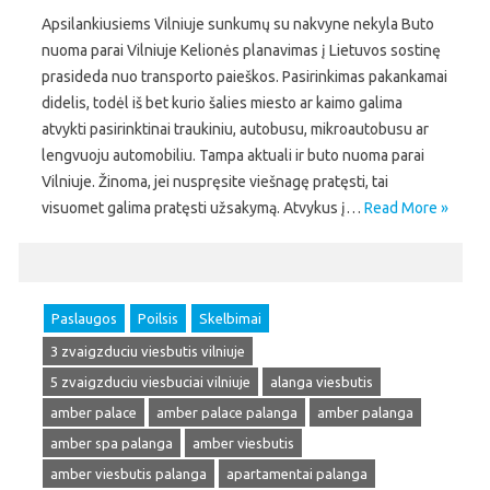
Apsilankiusiems Vilniuje sunkumų su nakvyne nekyla Buto
nuoma parai Vilniuje Kelionės planavimas į Lietuvos sostinę
prasideda nuo transporto paieškos. Pasirinkimas pakankamai
didelis, todėl iš bet kurio šalies miesto ar kaimo galima
atvykti pasirinktinai traukiniu, autobusu, mikroautobusu ar
lengvuoju automobiliu. Tampa aktuali ir buto nuoma parai
Vilniuje. Žinoma, jei nuspręsite viešnagę pratęsti, tai
visuomet galima pratęsti užsakymą. Atvykus į…
Read More »
Paslaugos
Poilsis
Skelbimai
3 zvaigzduciu viesbutis vilniuje
5 zvaigzduciu viesbuciai vilniuje
alanga viesbutis
amber palace
amber palace palanga
amber palanga
amber spa palanga
amber viesbutis
amber viesbutis palanga
apartamentai palanga