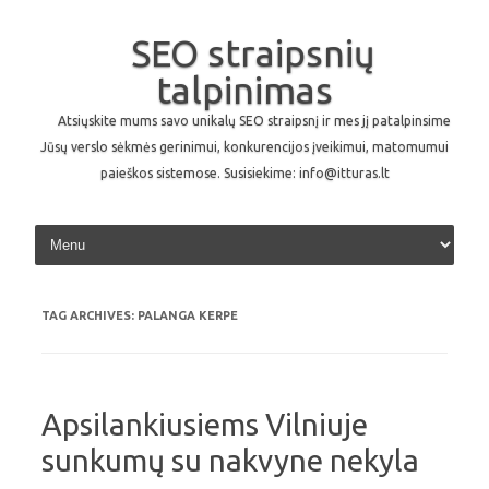
SEO straipsnių
talpinimas
Atsiųskite mums savo unikalų SEO straipsnį ir mes jį patalpinsime
Jūsų verslo sėkmės gerinimui, konkurencijos įveikimui, matomumui
paieškos sistemose. Susisiekime: info@itturas.lt
Skip to content
TAG ARCHIVES:
PALANGA KERPE
Apsilankiusiems Vilniuje
sunkumų su nakvyne nekyla