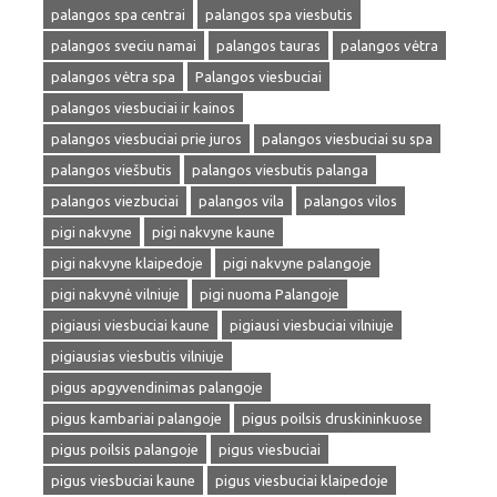
palangos spa centrai
palangos spa viesbutis
palangos sveciu namai
palangos tauras
palangos vėtra
palangos vėtra spa
Palangos viesbuciai
palangos viesbuciai ir kainos
palangos viesbuciai prie juros
palangos viesbuciai su spa
palangos viešbutis
palangos viesbutis palanga
palangos viezbuciai
palangos vila
palangos vilos
pigi nakvyne
pigi nakvyne kaune
pigi nakvyne klaipedoje
pigi nakvyne palangoje
pigi nakvynė vilniuje
pigi nuoma Palangoje
pigiausi viesbuciai kaune
pigiausi viesbuciai vilniuje
pigiausias viesbutis vilniuje
pigus apgyvendinimas palangoje
pigus kambariai palangoje
pigus poilsis druskininkuose
pigus poilsis palangoje
pigus viesbuciai
pigus viesbuciai kaune
pigus viesbuciai klaipedoje