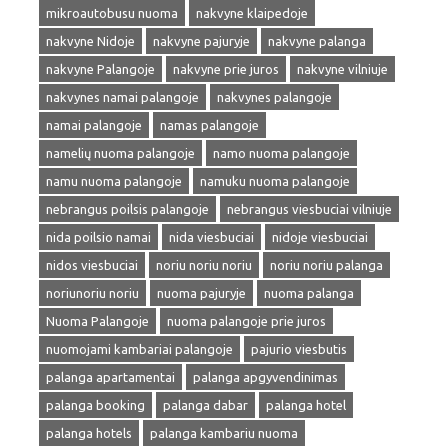
mikroautobusu nuoma
nakvyne klaipedoje
nakvyne Nidoje
nakvyne pajuryje
nakvyne palanga
nakvyne Palangoje
nakvyne prie juros
nakvyne vilniuje
nakvynes namai palangoje
nakvynes palangoje
namai palangoje
namas palangoje
namelių nuoma palangoje
namo nuoma palangoje
namu nuoma palangoje
namuku nuoma palangoje
nebrangus poilsis palangoje
nebrangus viesbuciai vilniuje
nida poilsio namai
nida viesbuciai
nidoje viesbuciai
nidos viesbuciai
noriu noriu noriu
noriu noriu palanga
noriunoriu noriu
nuoma pajuryje
nuoma palanga
Nuoma Palangoje
nuoma palangoje prie juros
nuomojami kambariai palangoje
pajurio viesbutis
palanga apartamentai
palanga apgyvendinimas
palanga booking
palanga dabar
palanga hotel
palanga hotels
palanga kambariu nuoma