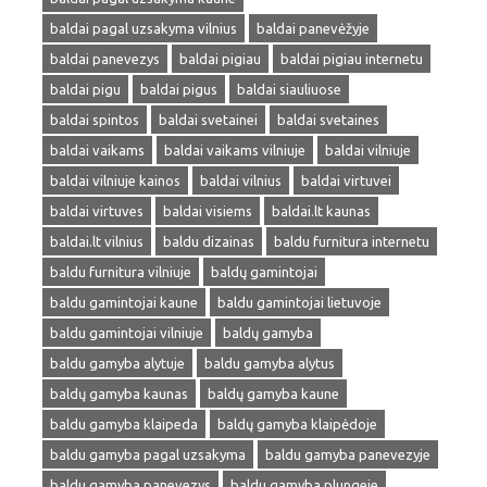
baldai pagal uzsakyma vilnius
baldai panevėžyje
baldai panevezys
baldai pigiau
baldai pigiau internetu
baldai pigu
baldai pigus
baldai siauliuose
baldai spintos
baldai svetainei
baldai svetaines
baldai vaikams
baldai vaikams vilniuje
baldai vilniuje
baldai vilniuje kainos
baldai vilnius
baldai virtuvei
baldai virtuves
baldai visiems
baldai.lt kaunas
baldai.lt vilnius
baldu dizainas
baldu furnitura internetu
baldu furnitura vilniuje
baldų gamintojai
baldu gamintojai kaune
baldu gamintojai lietuvoje
baldu gamintojai vilniuje
baldų gamyba
baldu gamyba alytuje
baldu gamyba alytus
baldų gamyba kaunas
baldų gamyba kaune
baldu gamyba klaipeda
baldų gamyba klaipėdoje
baldu gamyba pagal uzsakyma
baldu gamyba panevezyje
baldu gamyba panevezys
baldu gamyba plungeje