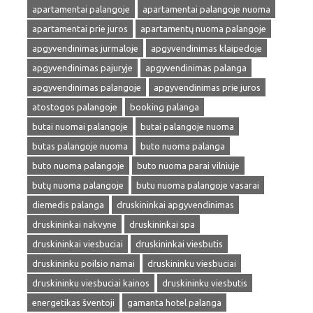
apartamentai palangoje
apartamentai palangoje nuoma
apartamentai prie juros
apartamentų nuoma palangoje
apgyvendinimas jurmaloje
apgyvendinimas klaipedoje
apgyvendinimas pajuryje
apgyvendinimas palanga
apgyvendinimas palangoje
apgyvendinimas prie juros
atostogos palangoje
booking palanga
butai nuomai palangoje
butai palangoje nuoma
butas palangoje nuoma
buto nuoma palanga
buto nuoma palangoje
buto nuoma parai vilniuje
butų nuoma palangoje
butu nuoma palangoje vasarai
diemedis palanga
druskininkai apgyvendinimas
druskininkai nakvyne
druskininkai spa
druskininkai viesbuciai
druskininkai viesbutis
druskininku poilsio namai
druskininku viesbuciai
druskininku viesbuciai kainos
druskininku viesbutis
energetikas šventoji
gamanta hotel palanga