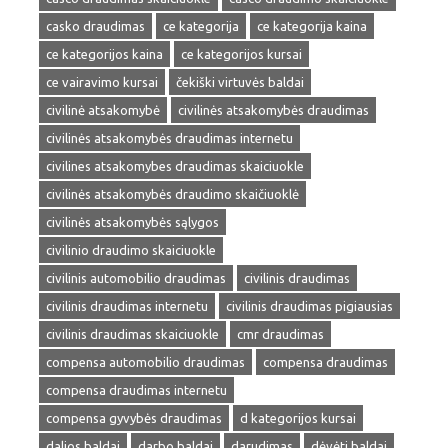
casko draudimas
ce kategorija
ce kategorija kaina
ce kategorijos kaina
ce kategorijos kursai
ce vairavimo kursai
čekiški virtuvės baldai
civilinė atsakomybė
civilinės atsakomybės draudimas
civilinės atsakomybės draudimas internetu
civilines atsakomybes draudimas skaiciuokle
civilinės atsakomybės draudimo skaičiuoklė
civilinės atsakomybės sąlygos
civilinio draudimo skaiciuokle
civilinis automobilio draudimas
civilinis draudimas
civilinis draudimas internetu
civilinis draudimas pigiausias
civilinis draudimas skaiciuokle
cmr draudimas
compensa automobilio draudimas
compensa draudimas
compensa draudimas internetu
compensa gyvybės draudimas
d kategorijos kursai
dalios baldai
darbo baldai
darudimas
dėvėti baldai