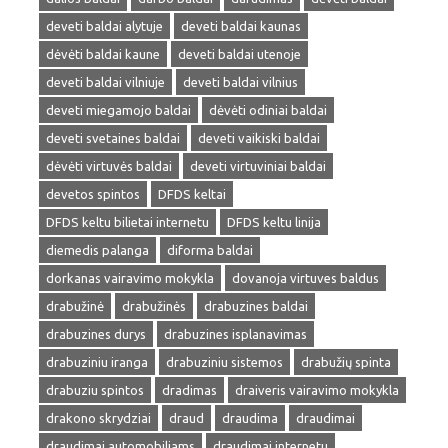
deveti baldai alytuje
deveti baldai kaunas
dėvėti baldai kaune
deveti baldai utenoje
deveti baldai vilniuje
deveti baldai vilnius
deveti miegamojo baldai
dėvėti odiniai baldai
deveti svetaines baldai
deveti vaikiski baldai
dėvėti virtuvės baldai
deveti virtuviniai baldai
devetos spintos
DFDS keltai
DFDS keltu bilietai internetu
DFDS keltu linija
diemedis palanga
diforma baldai
dorkanas vairavimo mokykla
dovanoja virtuves baldus
drabužinė
drabužinės
drabuzines baldai
drabuzines durys
drabuzines isplanavimas
drabuziniu iranga
drabuziniu sistemos
drabužių spinta
drabuziu spintos
dradimas
draiveris vairavimo mokykla
drakono skrydziai
draud
draudima
draudimai
draudimai automobiliams
draudimai internetu