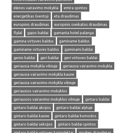
elenos vairavimo mokykla
emira spintos
energetikas šventoji
eta draudimas
europinis draudimas
europinis sveikatos draudimas
flylal
gajos baldai
gamanta hotel palanga
gamina virtuves baldus
gaminame baldus
gaminame virtuves baldus
gaminami baldai
genio baldai
geri baldai
geri virtuves baldai
geriausia mokykla vilniuje
geriausia vairavimo mokykla
geriausia vairavimo mokykla kaune
geriausia vairavimo mokykla vilniuje
geriausios vairavimo mokyklos
geriausios vairavimo mokyklos vilniuje
gintaro baldai
gintaro baldai akcijos
gintaro baldai alytuje
gintaro baldai kaune
gintaro baldai komodos
gintaro baldai sekcijos
gintaro baldai spintos
gintaro baldai virtuves komplektai
givybes draudimas