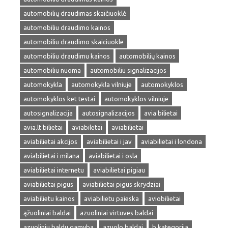
automobilių draudimas skaičiuoklė
automobiliu draudimo kainos
automobiliu draudimo skaiciuokle
automobiliu draudimu kainos
automobilių kainos
automobiliu nuoma
automobiliu signalizacijos
automokykla
automokykla vilniuje
automokyklos
automokyklos ket testai
automokyklos vilniuje
autosignalizacija
autosignalizacijos
avia bilietai
avia.lt bilietai
aviabiletai
aviabilietai
aviabilietai akcijos
aviabilietai i jav
aviabilietai i londona
aviabilietai i milana
aviabilietai i osla
aviabilietai internetu
aviabilietai pigiau
aviabilietai pigus
aviabilietai pigus skrydziai
aviabilietu kainos
aviabilietu paieska
aviobilietai
ąžuoliniai baldai
azuoliniai virtuves baldai
azuoliniu baldu gamyba
azuolo baldai
b kategorija