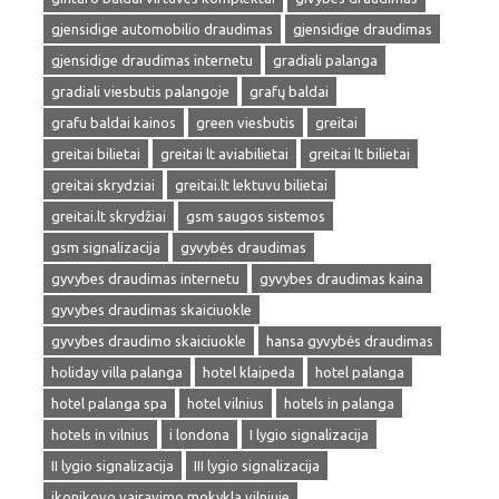
gjensidige automobilio draudimas
gjensidige draudimas
gjensidige draudimas internetu
gradiali palanga
gradiali viesbutis palangoje
grafų baldai
grafu baldai kainos
green viesbutis
greitai
greitai bilietai
greitai lt aviabilietai
greitai lt bilietai
greitai skrydziai
greitai.lt lektuvu bilietai
greitai.lt skrydžiai
gsm saugos sistemos
gsm signalizacija
gyvybės draudimas
gyvybes draudimas internetu
gyvybes draudimas kaina
gyvybes draudimas skaiciuokle
gyvybes draudimo skaiciuokle
hansa gyvybės draudimas
holiday villa palanga
hotel klaipeda
hotel palanga
hotel palanga spa
hotel vilnius
hotels in palanga
hotels in vilnius
i londona
I lygio signalizacija
II lygio signalizacija
III lygio signalizacija
ikonikovo vairavimo mokykla vilniuje