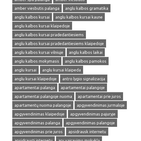
amber viesbutis palanga
anglu kalbos gramatika
anglu kalbos kursai
anglu kalbos kursai kaune
anglu kalbos kursai klaipedoje
anglu kalbos kursai pradedantiesiems
anglu kalbos kursai pradedantiesiems klaipedoje
anglu kalbos kursai vilniuje
anglu kalbos laikai
anglu kalbos mokymasis
anglu kalbos pamokos
anglu kursai
anglu kursai klaipeda
anglu kursai klaipedoje
antro lygio signalizacija
apartamentai palanga
apartamentai palangoje
apartamentai palangoje nuoma
apartamentai prie juros
apartamentų nuoma palangoje
apgyvendinimas jurmaloje
apgyvendinimas klaipedoje
apgyvendinimas pajuryje
apgyvendinimas palanga
apgyvendinimas palangoje
apgyvendinimas prie juros
apsidrausk internetu
apsidrausti internetu
arv vairavimo mokykla