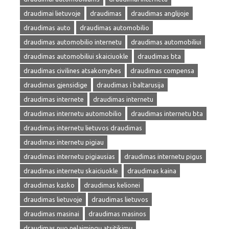
draudimai lietuvoje
draudimas
draudimas anglijoje
draudimas auto
draudimas automobilio
draudimas automobilio internetu
draudimas automobiliui
draudimas automobiliui skaiciuokle
draudimas bta
draudimas civilines atsakomybes
draudimas compensa
draudimas gjensidige
draudimas i baltarusija
draudimas internete
draudimas internetu
draudimas internetu automobilio
draudimas internetu bta
draudimas internetu lietuvos draudimas
draudimas internetu pigiau
draudimas internetu pigiausias
draudimas internetu pigus
draudimas internetu skaiciuokle
draudimas kaina
draudimas kasko
draudimas kelionei
draudimas lietuvoje
draudimas lietuvos
draudimas masinai
draudimas masinos
draudimas nuo nelaimingų atsitikimų