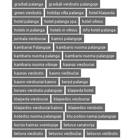
gradiali palanga
gradiali viesbutis palangoje
green viesbutis
holiday villa palanga
hotel klaipeda
hotel palanga
hotel palanga spa
hotel vilnius
hotels in palanga
hotels in vilnius
info hotel palanga
jurmala viesbuciai
kainos palangoje
kambariai Palangoje
kambario nuoma palangoje
kambariu nuoma palanga
kambariu nuoma palangoje
kambariu nuoma vilniuje
kaunas viesbuciai
kaunas viesbutis
kauno viešbučiai
kauno viesbuciai kainos
kerpė palanga
kerpes viesbutis palangoje
klaipeda hotel
klaipeda viesbuciai
klaipedos viesbuciai
klaipedos viesbuciai kainos
klaipedos viesbutis
kotedzu nuoma palangoje
ktu poilsio namai palangoje
kursiu kaimas sventojoje
lietuva sanatorija
lietuva viesbutis
lietuvos viešbučiai
lietuvos viešbutis