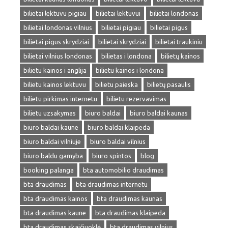
bilietai lektuvu pigiau
bilietai lektuvui
bilietai londonas
bilietai londonas vilnius
bilietai pigiau
bilietai pigus
bilietai pigus skrydziai
bilietai skrydziai
bilietai traukiniu
bilietai vilnius londonas
bilietas i londona
bilietų kainos
bilietu kainos i anglija
bilietu kainos i londona
bilietu kainos lektuvu
bilietu paieska
bilietų pasaulis
bilietu pirkimas internetu
bilietu rezervavimas
bilietu uzsakymas
biuro baldai
biuro baldai kaunas
biuro baldai kaune
biuro baldai klaipeda
biuro baldai vilniuje
biuro baldai vilnius
biuro baldu gamyba
biuro spintos
blog
booking palanga
bta automobilio draudimas
bta draudimas
bta draudimas internetu
bta draudimas kainos
bta draudimas kaunas
bta draudimas kaune
bta draudimas klaipeda
bta draudimas skaičiuoklė
bta draudimas vilnius