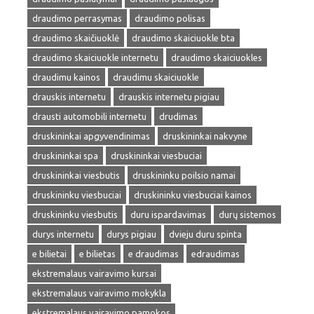
draudimo perrasymas
draudimo polisas
draudimo skaičiuoklė
draudimo skaiciuokle bta
draudimo skaiciuokle internetu
draudimo skaiciuokles
draudimu kainos
draudimu skaiciuokle
drauskis internetu
drauskis internetu pigiau
drausti automobili internetu
drudimas
druskininkai apgyvendinimas
druskininkai nakvyne
druskininkai spa
druskininkai viesbuciai
druskininkai viesbutis
druskininku poilsio namai
druskininku viesbuciai
druskininku viesbuciai kainos
druskininku viesbutis
duru ispardavimas
durų sistemos
durys internetu
durys pigiau
dvieju duru spinta
e bilietai
e bilietas
e draudimas
edraudimas
ekstremalaus vairavimo kursai
ekstremalaus vairavimo mokykla
ekstremalaus vairavimo pamokos