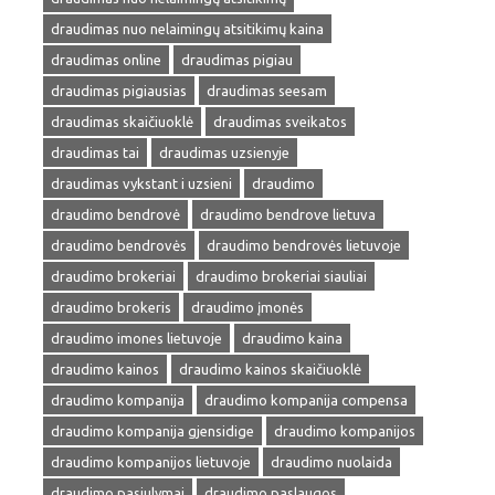
draudimas nuo nelaimingų atsitikimų kaina
draudimas online
draudimas pigiau
draudimas pigiausias
draudimas seesam
draudimas skaičiuoklė
draudimas sveikatos
draudimas tai
draudimas uzsienyje
draudimas vykstant i uzsieni
draudimo
draudimo bendrovė
draudimo bendrove lietuva
draudimo bendrovės
draudimo bendrovės lietuvoje
draudimo brokeriai
draudimo brokeriai siauliai
draudimo brokeris
draudimo įmonės
draudimo imones lietuvoje
draudimo kaina
draudimo kainos
draudimo kainos skaičiuoklė
draudimo kompanija
draudimo kompanija compensa
draudimo kompanija gjensidige
draudimo kompanijos
draudimo kompanijos lietuvoje
draudimo nuolaida
draudimo pasiulymai
draudimo paslaugos