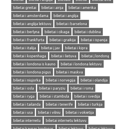
bilietai greitai
bilietai i airija
bilietai i amerika
bilietai i amsterdama
bilietai i anglija
bilietai i anglija lektuvu
bilietai i barselona
bilietai i berlyna
bilietai i cikaga
bilietai i dublina
bilietai i frankfurta
bilietai i graikija
bilietai i ispanija
bilietai i italija
bilietai į jav
bilietai i kipra
bilietai i kopenhaga
bilietai i lietuva
bilietai į londoną
bilietai i londona is kauno
bilietai i londona lektuvu
bilietai i londona pigus
bilietai i maskva
bilietai i niujorka
bilietai i norvegija
bilietai i olandija
bilietai i osla
bilietai i paryziu
bilietai i roma
bilietai i ryga
bilietai i stambula
bilietai i svedija
bilietai i tailanda
bilietai i tenerife
bilietai i turkija
bilietai i usa
bilietai i vilniu
bilietai i vokietija
bilietai internetu
bilietai internetu lektuvu
bilietai kaunas londonas
bilietai lektuvo
bilietai lėktuvu