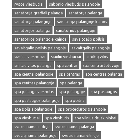
rygos viesbuciai
sabonio viesbutis palangoje
sanatorija gradiali palanga
sanatorija palanga
sanatorija palangoje
sanatorija palangoje kainos
sanatorijos palanga
sanatorijos palangoje
sanatorijos palangoje kainos
savaitgalio poilsis
savaitgalio poilsis palangoje
savaitgalis palangoje
siauliai viesbuciai
siauliu viesbuciai
smilčių vilos
smilciu vilos palanga
spa centrai
spa centrai lietuvoje
spa centrai palangoje
spa centras
spa centras palanga
spa centras palangoje
spa palanga
spa palanga viesbutis
spa palangoje
spa paslaugos
spa paslaugos palangoje
spa poilsis
spa poilsis palangoje
spa proceduros palangoje
spa viesbuciai
spa viesbutis
spa vilnius druskininkai
sveciu namai nidoje
sveciu namai palanga
svečių namai palangoje
sveciu namai vilniuje