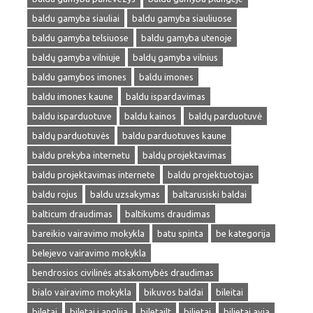
baldu gamyba siauliai
baldu gamyba siauliuose
baldu gamyba telsiuose
baldu gamyba utenoje
baldų gamyba vilniuje
baldų gamyba vilnius
baldu gamybos imones
baldu imones
baldu imones kaune
baldu ispardavimas
baldu isparduotuve
baldu kainos
baldų parduotuvė
baldų parduotuvės
baldu parduotuves kaune
baldu prekyba internetu
baldų projektavimas
baldu projektavimas internete
baldu projektuotojas
baldu rojus
baldu uzsakymas
baltarusiski baldai
balticum draudimas
baltikums draudimas
bareikio vairavimo mokykla
batu spinta
be kategorija
belejevo vairavimo mokykla
bendrosios civilinės atsakomybės draudimas
bialo vairavimo mokykla
bikuvos baldai
bileitai
biletai
biletai i anglija
biletailt
bilietai
bilietai avia