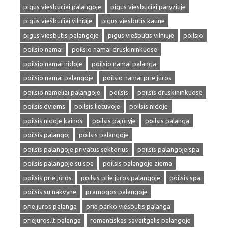
pigus viesbuciai palangoje
pigus viesbuciai paryziuje
pigūs viešbučiai vilniuje
pigus viesbutis kaune
pigus viesbutis palangoje
pigus viešbutis vilniuje
poilsio
poilsio namai
poilsio namai druskininkuose
poilsio namai nidoje
poilsio namai palanga
poilsio namai palangoje
poilsio namai prie juros
poilsio nameliai palangoje
poilsis
poilsis druskininkuose
poilsis dviems
poilsis lietuvoje
poilsis nidoje
poilsis nidoje kainos
poilsis pajūryje
poilsis palanga
poilsis palangoj
poilsis palangoje
poilsis palangoje privatus sektorius
poilsis palangoje spa
poilsis palangoje su spa
poilsis palangoje ziema
poilsis prie jūros
poilsis prie juros palangoje
poilsis spa
poilsis su nakvyne
pramogos palangoje
prie juros palanga
prie parko viesbutis palanga
priejuros.lt palanga
romantiskas savaitgalis palangoje