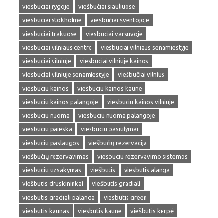
viesbuciai rygoje
viešbučiai šiauliuose
viesbuciai stokholme
viešbučiai šventojoje
viesbuciai trakuose
viesbuciai varsuvoje
viesbuciai vilniaus centre
viesbuciai vilniaus senamiestyje
viesbuciai vilniuje
viesbuciai vilniuje kainos
viesbuciai vilniuje senamiestyje
viešbučiai vilnius
viesbuciu kainos
viesbuciu kainos kaune
viesbuciu kainos palangoje
viesbuciu kainos vilniuje
viesbuciu nuoma
viesbuciu nuoma palangoje
viesbuciu paieska
viesbuciu pasiulymai
viesbuciu paslaugos
viešbučių rezervacija
viešbučių rezervavimas
viesbuciu rezervavimo sistemos
viesbuciu uzsakymas
viešbutis
viesbutis alanga
viešbutis druskininkai
viešbutis gradiali
viesbutis gradiali palanga
viesbutis green
viesbutis kaunas
viesbutis kaune
viešbutis kerpė