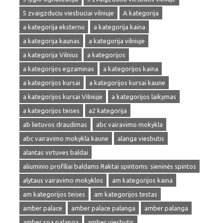
5 zvaigzduciu viesbuciai vilniuje
A kategorija
a kategorija eksternu
a kategorija kaina
a kategorija kaunas
a kategorija vilniuje
a kategorija Vilnius
a kategorijos
a kategorijos egzaminas
a kategorijos kaina
a kategorijos kursai
a kategorijos kursai kaune
a kategorijos kursai Vilniuje
a kategorijos laikymas
a kategorijos teises
a2 kategorija
ab lietuvos draudimas
abc vairavimo mokykla
abc vairavimo mokykla kaune
alanga viesbutis
alantas virtuves baldai
aliuminio profiliai baldams Raktai spintoms: sieninės spintos
alytaus vairavimo mokyklos
am kategorijos kaina
am kategorijos teises
am kategorijos testas
amber palace
amber palace palanga
amber palanga
amber spa palanga
amber viesbutis