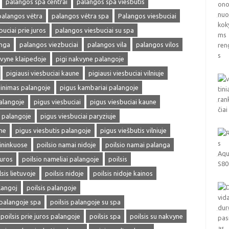
palangos spa centrai
palangos spa viesbutis
palangos vėtra
palangos vėtra spa
Palangos viesbuciai
uciai prie juros
palangos viesbuciai su spa
anga
palangos viezbuciai
palangos vila
palangos vilos
kvyne klaipedoje
pigi nakvyne palangoje
pigiausi viesbuciai kaune
pigiausi viesbuciai vilniuje
inimas palangoje
pigus kambariai palangoje
palangoje
pigus viesbuciai
pigus viesbuciai kaune
i palangoje
pigus viesbuciai paryziuje
ne
pigus viesbutis palangoje
pigus viešbutis vilniuje
ininkuose
poilsio namai nidoje
poilsio namai palanga
juros
poilsio nameliai palangoje
poilsis
lsis lietuvoje
poilsis nidoje
poilsis nidoje kainos
langoj
poilsis palangoje
 palangoje spa
poilsis palangoje su spa
poilsis prie juros palangoje
poilsis spa
poilsis su nakvyne