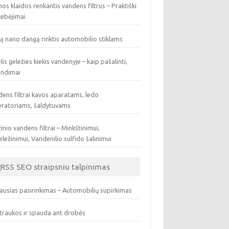
os klaidos renkantis vandens filtrus – Praktiški
tebėjimai
ą nano dangą rinktis automobilio stiklams
lis geležies kiekis vandenyje – kaip pašalinti,
endimai
ens filtrai kavos aparatams, ledo
eratoriams, šaldytuvams
inio vandens filtrai – Minkštinimui,
ležinimui, Vandenilio sulfido šalinimui
SEO straipsniu talpinimas
ausias pasirinkimas – Automobilių supirkimas
traukos ir spauda ant drobės