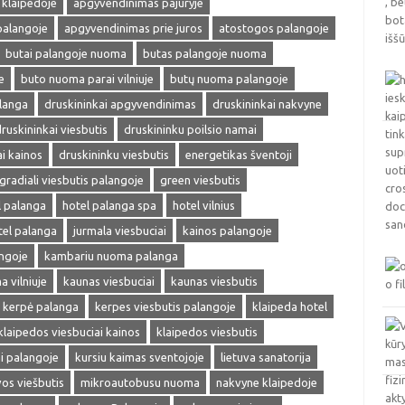
klaipedoje
apgyvendinimas pajuryje
palangoje
apgyvendinimas prie juros
atostogos palangoje
butai palangoje nuoma
butas palangoje nuoma
e
buto nuoma parai vilniuje
butų nuoma palangoje
langa
druskininkai apgyvendinimas
druskininkai nakvyne
ruskininkai viesbutis
druskininku poilsio namai
ai kainos
druskininku viesbutis
energetikas šventoji
gradiali viesbutis palangoje
green viesbutis
l palanga
hotel palanga spa
hotel vilnius
tel palanga
jurmala viesbuciai
kainos palangoje
ngoje
kambariu nuoma palanga
 vilniuje
kaunas viesbuciai
kaunas viesbutis
kerpė palanga
kerpes viesbutis palangoje
klaipeda hotel
klaipedos viesbuciai kainos
klaipedos viesbutis
i palangoje
kursiu kaimas sventojoje
lietuva sanatorija
vos viešbutis
mikroautobusu nuoma
nakvyne klaipedoje