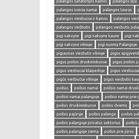
palangos sanatorijos kainos
palangos spa
palangos sveciu namai
palangos tauras
palangos viesbuciai ir kainos
palangos viesb
palangos viešbutis
palangos viesbutis pal
pigi nakvyne
pigi nakvyne kaune
pigi na
pigi nakvynė vilniuje
pigi nuoma Palangoje
pigiausias viesbutis vilniuje
pigus apgyvend
pigus poilsis druskininkuose
pigus poilsis 
pigus viesbuciai klaipedoje
pigus viesbucia
pigūs viešbučiai vilniuje
pigus viesbutis kau
poilsio
poilsio namai
poilsio namai drusk
poilsio namai palangoje
poilsio namai prie 
poilsis druskininkuose
poilsis dviems
poi
poilsis pajūryje
poilsis palanga
poilsis pa
poilsis palangoje privatus sektorius
poilsis
poilsis palangoje ziema
poilsis prie jūros