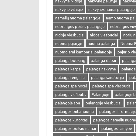
nakvyne Nidoje
nakvyne pajuryje
nakvyn
nakvyne vilniuje
nakvynes namai palangoje
namelių nuoma palangoje
namo nuoma pal
nebrangus poilsis palangoje
nebrangus vies
nidoje viesbuciai
nidos viesbuciai
noriu n
nuoma pajuryje
nuoma palanga
Nuoma P
nuomojami kambariai palangoje
pajurio vi
palanga booking
palanga dabar
palanga
palanga kerpe
palanga nakvyne
palang
palanga renginiai
palanga sanatorija
pal
palanga spa hotel
palanga spa viesbutis
palanga viešbutis
Palangoje
palangoje 
palangoje spa
palangoje viesbuciai
pala
palangos butu nuoma
palangos informacijo
palangos kurortas
palangos nameliu nuom
palangos poilsio namai
palangos ramybe