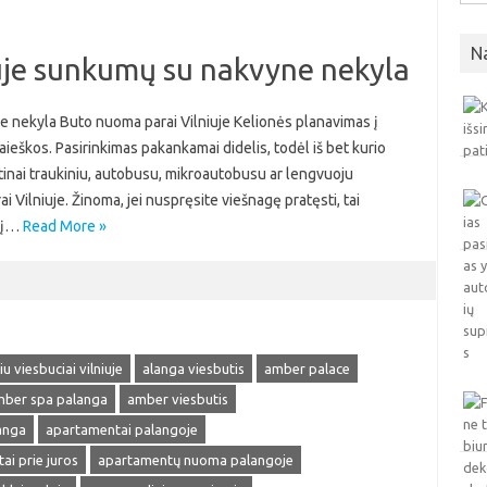
N
uje sunkumų su nakvyne nekyla
 nekyla Buto nuoma parai Vilniuje Kelionės planavimas į
ieškos. Pasirinkimas pakankamai didelis, todėl iš bet kurio
ktinai traukiniu, autobusu, mikroautobusu ar lengvuoju
 Vilniuje. Žinoma, jei nuspręsite viešnagę pratęsti, tai
s į…
Read More »
u viesbuciai vilniuje
alanga viesbutis
amber palace
ber spa palanga
amber viesbutis
anga
apartamentai palangoje
ai prie juros
apartamentų nuoma palangoje