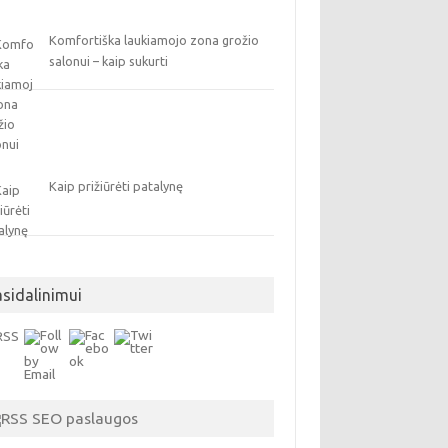
Komfortiška laukiamojo zona grožio
salonui – kaip sukurti
Kaip prižiūrėti patalynę
asidalinimui
SEO paslaugos