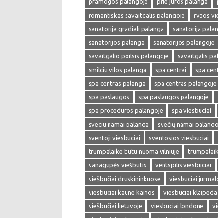
pramogos palangoje
prie juros palanga
romantiskas savaitgalis palangoje
rygos vi
sanatorija gradiali palanga
sanatorija pala
sanatorijos palanga
sanatorijos palangoje
savaitgalio poilsis palangoje
savaitgalis pa
smilciu vilos palanga
spa centrai
spa cent
spa centras palanga
spa centras palangoje
spa paslaugos
spa paslaugos palangoje
spa proceduros palangoje
spa viesbuciai
sveciu namai palanga
svečių namai palango
sventoji viesbuciai
sventosios viesbuciai
trumpalaike butu nuoma vilniuje
trumpalaik
vanagupės viešbutis
ventspilis viesbuciai
viešbučiai druskininkuose
viesbuciai jurmal
viesbuciai kaune kainos
viesbuciai klaipeda
viešbučiai lietuvoje
viesbuciai londone
vi