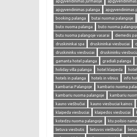
apgyvendinimas jurmaloje
apgyvendinimas 
apgyvendinimas palanga
apgyvendinimas 
booking palanga
butai nuomai palangoje
buto nuoma palanga
buto nuoma palangoj
butu nuoma palangoje vasarai
diemedis pa
druskininkai spa
druskininkai viesbuciai
d
druskininku viesbuciai
druskininku viesbuci
gamanta hotel palanga
gradiali palanga
holiday villa palanga
hotel klaipeda
hote
hotels in palanga
hotels in vilnius
info ho
kambariai Palangoje
kambario nuoma pala
kambariu nuoma palangoje
kambariu nuoma
kauno viešbučiai
kauno viesbuciai kainos
klaipeda viesbuciai
klaipedos viesbuciai
kotedzu nuoma palangoje
ktu poilsio nama
lietuva viesbutis
lietuvos viešbučiai
lietu