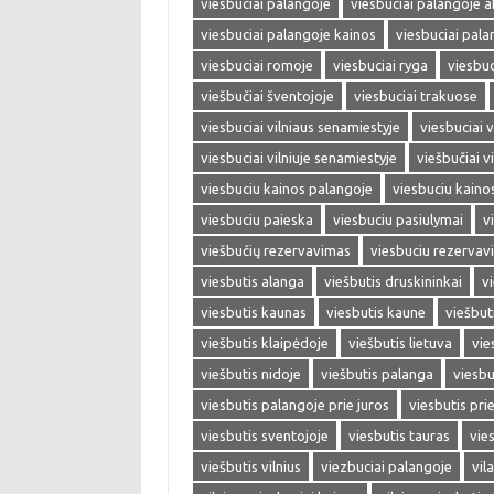
viesbuciai palangoje
viesbuciai palangoje a
viesbuciai palangoje kainos
viesbuciai pala
viesbuciai romoje
viesbuciai ryga
viesbuc
viešbučiai šventojoje
viesbuciai trakuose
viesbuciai vilniaus senamiestyje
viesbuciai v
viesbuciai vilniuje senamiestyje
viešbučiai vi
viesbuciu kainos palangoje
viesbuciu kainos
viesbuciu paieska
viesbuciu pasiulymai
v
viešbučių rezervavimas
viesbuciu rezervav
viesbutis alanga
viešbutis druskininkai
vi
viesbutis kaunas
viesbutis kaune
viešbut
viešbutis klaipėdoje
viešbutis lietuva
vie
viešbutis nidoje
viešbutis palanga
viesbu
viesbutis palangoje prie juros
viesbutis prie
viesbutis sventojoje
viesbutis tauras
vie
viešbutis vilnius
viezbuciai palangoje
vil