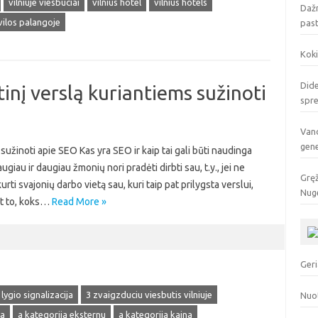
vilniuje viesbuciai
vilnius hotel
vilnius hotels
Dažn
vilos palangoje
pas
Koki
Dide
inį verslą kuriantiems sužinoti
spr
Vand
gen
sužinoti apie SEO Kas yra SEO ir kaip tai gali būti naudinga
au ir daugiau žmonių nori pradėti dirbti sau, t.y., jei ne
Gręž
urti svajonių darbo vietą sau, kuri taip pat prilygsta verslui,
Nuge
nt to, koks…
Read More »
Geri
 lygio signalizacija
3 zvaigzduciu viesbutis vilniuje
Nuo
ja
a kategorija eksternu
a kategorija kaina