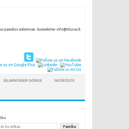
i paieškos sistemose. Susisiekime: info@itturas.lt
BILANNONSER SVERIGE
NUORODOS
eška
Paieška