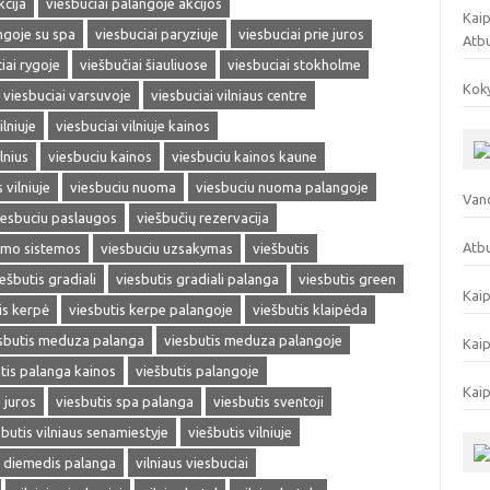
kcija
viesbuciai palangoje akcijos
Kaip
ngoje su spa
viesbuciai paryziuje
viesbuciai prie juros
Atb
iai rygoje
viešbučiai šiauliuose
viesbuciai stokholme
Koky
viesbuciai varsuvoje
viesbuciai vilniaus centre
ilniuje
viesbuciai vilniuje kainos
lnius
viesbuciu kainos
viesbuciu kainos kaune
 vilniuje
viesbuciu nuoma
viesbuciu nuoma palangoje
Vand
iesbuciu paslaugos
viešbučių rezervacija
Atbu
imo sistemos
viesbuciu uzsakymas
viešbutis
ešbutis gradiali
viesbutis gradiali palanga
viesbutis green
Kaip
is kerpė
viesbutis kerpe palangoje
viešbutis klaipėda
sbutis meduza palanga
viesbutis meduza palangoje
Kaip
tis palanga kainos
viešbutis palangoje
Kaip
 juros
viesbutis spa palanga
viesbutis sventoji
sbutis vilniaus senamiestyje
viešbutis vilniuje
a diemedis palanga
vilniaus viesbuciai