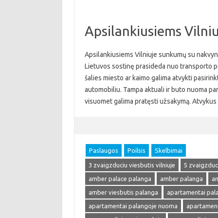
Apsilankiusiems Vilni
Apsilankiusiems Vilniuje sunkumų su nakvyne
Lietuvos sostinę prasideda nuo transporto pa
šalies miesto ar kaimo galima atvykti pasirin
automobiliu. Tampa aktuali ir buto nuoma parai
visuomet galima pratęsti užsakymą. Atvyku
Paslaugos
Poilsis
Skelbimai
3 zvaigzduciu viesbutis vilniuje
5 zvaigzduci
amber palace palanga
amber palanga
am
amber viesbutis palanga
apartamentai pal
apartamentai palangoje nuoma
apartament