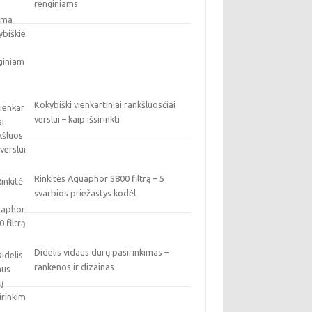
renginiams
Kokybiški vienkartiniai rankšluosčiai
verslui – kaip išsirinkti
Rinkitės Aquaphor S800 filtrą – 5
svarbios priežastys kodėl
Didelis vidaus durų pasirinkimas –
rankenos ir dizainas