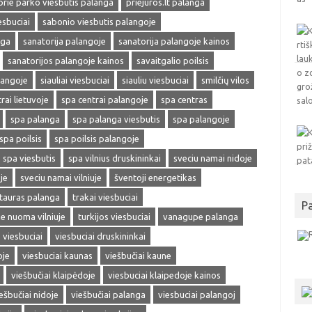
prie parko viesbutis palanga
priejuros.lt palanga
esbuciai
sabonio viesbutis palangoje
nga
sanatorija palangoje
sanatorija palangoje kainos
sanatorijos palangoje kainos
savaitgalio poilsis
langoje
siauliai viesbuciai
siauliu viesbuciai
smilčių vilos
rai lietuvoje
spa centrai palangoje
spa centras
spa palanga
spa palanga viesbutis
spa palangoje
spa poilsis
spa poilsis palangoje
spa viesbutis
spa vilnius druskininkai
sveciu namai nidoje
je
sveciu namai vilniuje
šventoji energetikas
tauras palanga
trakai viesbuciai
P
e nuoma vilniuje
turkijos viesbuciai
vanagupe palanga
viesbuciai
viesbuciai druskininkai
oje
viesbuciai kaunas
viešbučiai kaune
viešbučiai klaipėdoje
viesbuciai klaipedoje kainos
ešbučiai nidoje
viešbučiai palanga
viesbuciai palangoj