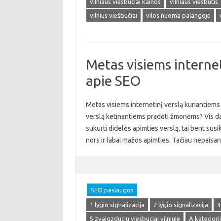
vilniaus viesbuciai kainos
vilniaus viesbutis
vilnius viešbučiai
vilos nuoma palangoje
Metas visiems internet
apie SEO
Metas visiems internetinį verslą kuriantiems 
verslą ketinantiems pradėti žmonėms? Vis daugi
sukurti didelės apimties verslą, tai bent susik
nors ir labai mažos apimties. Tačiau nepaisa
SEO paslaugos
1 lygio signalizacija
2 lygio signalizacija
3
5 zvaigzduciu viesbuciai vilniuje
A kategori