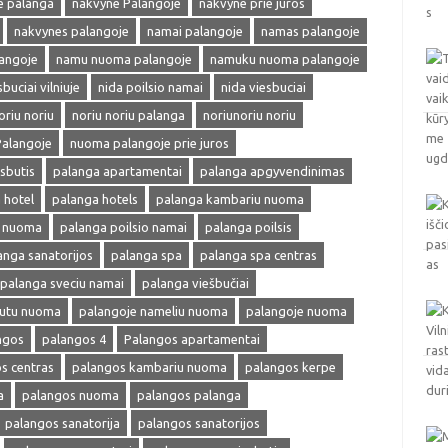
e palanga
nakvyne Palangoje
nakvyne prie juros
nakvynes palangoje
namai palangoje
namas palangoje
angoje
namu nuoma palangoje
namuku nuoma palangoje
buciai vilniuje
nida poilsio namai
nida viesbuciai
oriu noriu
noriu noriu palanga
noriunoriu noriu
alangoje
nuoma palangoje prie juros
esbutis
palanga apartamentai
palanga apgyvendinimas
 hotel
palanga hotels
palanga kambariu nuoma
a nuoma
palanga poilsio namai
palanga poilsis
anga sanatorijos
palanga spa
palanga spa centras
palanga sveciu namai
palanga viešbučiai
butu nuoma
palangoje nameliu nuoma
palangoje nuoma
ngos
palangos 4
Palangos apartamentai
s centras
palangos kambariu nuoma
palangos kerpe
a
palangos nuoma
palangos palanga
palangos sanatorija
palangos sanatorijos