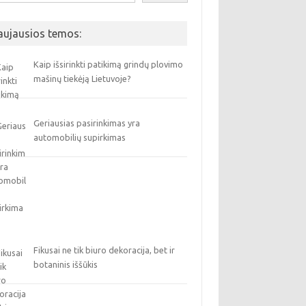
aujausios temos:
Kaip išsirinkti patikimą grindų plovimo
mašinų tiekėją Lietuvoje?
Geriausias pasirinkimas yra
automobilių supirkimas
Fikusai ne tik biuro dekoracija, bet ir
botaninis iššūkis