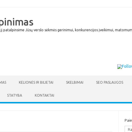
lpinimas
 jį patalpinsime Jūsų verslo sėkmės gerinimui, konkurencijos įveikimui, matomumu
Skip to content
MAS
KELIONĖS IR BILIETAI
SKELBIMAI
SEO PASLAUGOS
STATYBA
KONTAKTAI
Pai