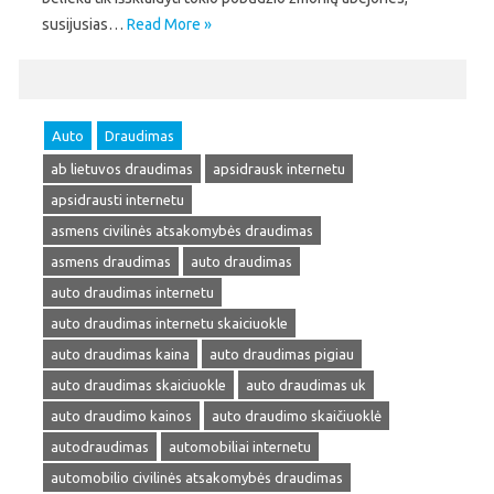
susijusias…
Read More »
Auto
Draudimas
ab lietuvos draudimas
apsidrausk internetu
apsidrausti internetu
asmens civilinės atsakomybės draudimas
asmens draudimas
auto draudimas
auto draudimas internetu
auto draudimas internetu skaiciuokle
auto draudimas kaina
auto draudimas pigiau
auto draudimas skaiciuokle
auto draudimas uk
auto draudimo kainos
auto draudimo skaičiuoklė
autodraudimas
automobiliai internetu
automobilio civilinės atsakomybės draudimas