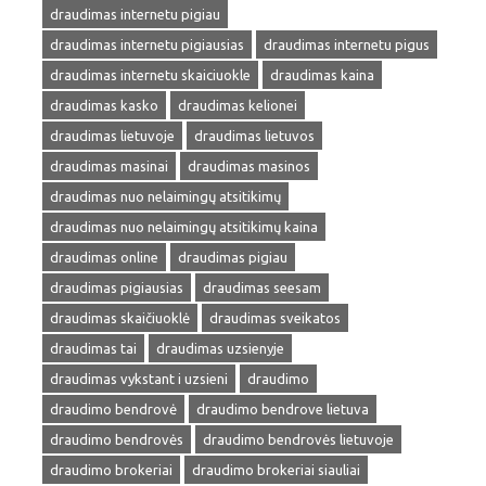
draudimas internetu pigiau
draudimas internetu pigiausias
draudimas internetu pigus
draudimas internetu skaiciuokle
draudimas kaina
draudimas kasko
draudimas kelionei
draudimas lietuvoje
draudimas lietuvos
draudimas masinai
draudimas masinos
draudimas nuo nelaimingų atsitikimų
draudimas nuo nelaimingų atsitikimų kaina
draudimas online
draudimas pigiau
draudimas pigiausias
draudimas seesam
draudimas skaičiuoklė
draudimas sveikatos
draudimas tai
draudimas uzsienyje
draudimas vykstant i uzsieni
draudimo
draudimo bendrovė
draudimo bendrove lietuva
draudimo bendrovės
draudimo bendrovės lietuvoje
draudimo brokeriai
draudimo brokeriai siauliai