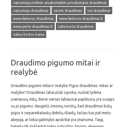
vairuotojų civilinės atsakomybės privalomasis draudimas
vairuotoju draudimas
verslo draudimas
visi draudimai
www.lietuvos draudimas
www.lietuvos draudimas.lt
www.perlo draudimas.lt
zalia korta draudimas
zalios kortos kaina
Draudimo pigumo mitai ir
realybė
Draudimo pigumo mitai ir realybė Pigus draudimas: mitas ar
realybė? Draudimas labai plati sąvoka, nuolat lydima
įvairiausių mitų. Bene vienas labiausiai paplitusių yra susijęs
su jo pigumu: daugelis žmonių norėtų, kad draudimas būtų
pigus ir nepareikalautų didelių išlaidų, tačiau tuo pat metu
abejoja, ar tokia galimybė apskritai yra įmanoma. Taigi,
belieka tik išsklaidyti tokio pobūdžio žmonių abejones,