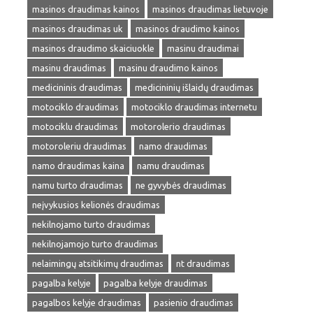
masinos draudimas kainos
masinos draudimas lietuvoje
masinos draudimas uk
masinos draudimo kainos
masinos draudimo skaiciuokle
masinu draudimai
masinu draudimas
masinu draudimo kainos
medicininis draudimas
medicininių išlaidų draudimas
motociklo draudimas
motociklo draudimas internetu
motociklu draudimas
motorolerio draudimas
motoroleriu draudimas
namo draudimas
namo draudimas kaina
namu draudimas
namu turto draudimas
ne gyvybės draudimas
neįvykusios kelionės draudimas
nekilnojamo turto draudimas
nekilnojamojo turto draudimas
nelaimingų atsitikimų draudimas
nt draudimas
pagalba kelyje
pagalba kelyje draudimas
pagalbos kelyje draudimas
pasienio draudimas