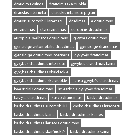
draudimu kainos
draudimu skaiciuokle
drauskis internetu
drauskis internetu pigiau
drausti automobili internetu
drudimas
e draudimas
edraudimas
eta draudimas
europinis draudimas
europinis sveikatos draudimas
givybes draudimas
gjensidige automobilio draudimas
gjensidige draudimas
gjensidige draudimas internetu
gyvybės draudimas
gyvybes draudimas internetu
gyvybes draudimas kaina
gyvybes draudimas skaiciuokle
gyvybes draudimo skaiciuokle
hansa gyvybės draudimas
investicinis draudimas
investicinis gyvybės draudimas
kas yra draudimas
kasco draudimas
kasko draudimas
kasko draudimas automobiliui
kasko draudimas internetu
kasko draudimas kaina
kasko draudimas kainos
kasko draudimas lietuvos draudimas
kasko draudimas skaičiuoklė
kasko draudimo kaina