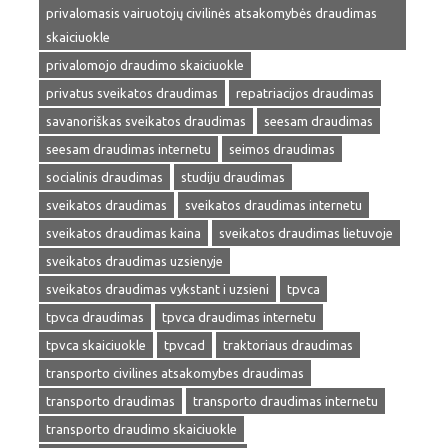
privalomasis vairuotojų civilinės atsakomybės draudimas
skaiciuokle
privalomojo draudimo skaiciuokle
privatus sveikatos draudimas
repatriacijos draudimas
savanoriškas sveikatos draudimas
seesam draudimas
seesam draudimas internetu
seimos draudimas
socialinis draudimas
studiju draudimas
sveikatos draudimas
sveikatos draudimas internetu
sveikatos draudimas kaina
sveikatos draudimas lietuvoje
sveikatos draudimas uzsienyje
sveikatos draudimas vykstant i uzsieni
tpvca
tpvca draudimas
tpvca draudimas internetu
tpvca skaiciuokle
tpvcad
traktoriaus draudimas
transporto civilines atsakomybes draudimas
transporto draudimas
transporto draudimas internetu
transporto draudimo skaiciuokle