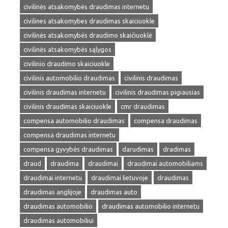
civilinės atsakomybės draudimas internetu
civilines atsakomybes draudimas skaiciuokle
civilinės atsakomybės draudimo skaičiuoklė
civilinės atsakomybės sąlygos
civilinio draudimo skaiciuokle
civilinis automobilio draudimas
civilinis draudimas
civilinis draudimas internetu
civilinis draudimas pigiausias
civilinis draudimas skaiciuokle
cmr draudimas
compensa automobilio draudimas
compensa draudimas
compensa draudimas internetu
compensa gyvybės draudimas
darudimas
dradimas
draud
draudima
draudimai
draudimai automobiliams
draudimai internetu
draudimai lietuvoje
draudimas
draudimas anglijoje
draudimas auto
draudimas automobilio
draudimas automobilio internetu
draudimas automobiliui