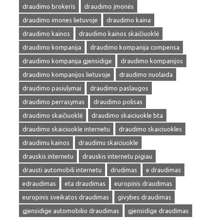
draudimo brokeris
draudimo įmonės
draudimo imones lietuvoje
draudimo kaina
draudimo kainos
draudimo kainos skaičiuoklė
draudimo kompanija
draudimo kompanija compensa
draudimo kompanija gjensidige
draudimo kompanijos
draudimo kompanijos lietuvoje
draudimo nuolaida
draudimo pasiulymai
draudimo paslaugos
draudimo perrasymas
draudimo polisas
draudimo skaičiuoklė
draudimo skaiciuokle bta
draudimo skaiciuokle internetu
draudimo skaiciuokles
draudimu kainos
draudimu skaiciuokle
drauskis internetu
drauskis internetu pigiau
drausti automobili internetu
drudimas
e draudimas
edraudimas
eta draudimas
europinis draudimas
europinis sveikatos draudimas
givybes draudimas
gjensidige automobilio draudimas
gjensidige draudimas