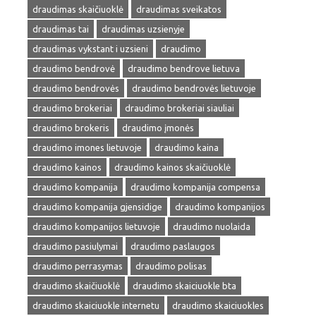
draudimas skaičiuoklė
draudimas sveikatos
draudimas tai
draudimas uzsienyje
draudimas vykstant i uzsieni
draudimo
draudimo bendrovė
draudimo bendrove lietuva
draudimo bendrovės
draudimo bendrovės lietuvoje
draudimo brokeriai
draudimo brokeriai siauliai
draudimo brokeris
draudimo įmonės
draudimo imones lietuvoje
draudimo kaina
draudimo kainos
draudimo kainos skaičiuoklė
draudimo kompanija
draudimo kompanija compensa
draudimo kompanija gjensidige
draudimo kompanijos
draudimo kompanijos lietuvoje
draudimo nuolaida
draudimo pasiulymai
draudimo paslaugos
draudimo perrasymas
draudimo polisas
draudimo skaičiuoklė
draudimo skaiciuokle bta
draudimo skaiciuokle internetu
draudimo skaiciuokles