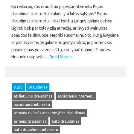
Ko reikia pigaus draudimo paieškai internetu Pigus
draudimas internetu: kokios yra kitos sąlygos? Pigus
draudimas internetu – tokį žodžių junginį galima dažnai
išgirsti tiek per televiziją ar radiją, ar išvysti įvairiuose
spaudos leidiniuose. Nepriklausomai nuo to, kur jį išvysime
ar pamatysime, negalime nuginčyti fakto, jog būtent šis
pasirinkimas yra vienas iš tų, kuri ypač domina žmones.
Nesunku suprasti,…
Read More »
Auto
Draudimas
ab lietuvos draudimas
apsidrausk internetu
apsidrausti internetu
asmens civilinės atsakomybės draudimas
asmens draudimas
auto draudimas
auto draudimas internetu