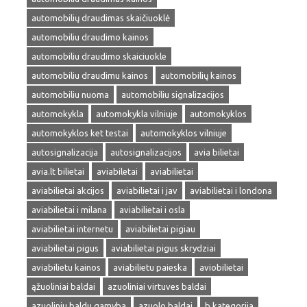
automobilių draudimas skaičiuoklė
automobiliu draudimo kainos
automobiliu draudimo skaiciuokle
automobiliu draudimu kainos
automobilių kainos
automobiliu nuoma
automobiliu signalizacijos
automokykla
automokykla vilniuje
automokyklos
automokyklos ket testai
automokyklos vilniuje
autosignalizacija
autosignalizacijos
avia bilietai
avia.lt bilietai
aviabiletai
aviabilietai
aviabilietai akcijos
aviabilietai i jav
aviabilietai i londona
aviabilietai i milana
aviabilietai i osla
aviabilietai internetu
aviabilietai pigiau
aviabilietai pigus
aviabilietai pigus skrydziai
aviabilietu kainos
aviabilietu paieska
aviobilietai
ąžuoliniai baldai
azuoliniai virtuves baldai
azuoliniu baldu gamyba
azuolo baldai
b kategorija