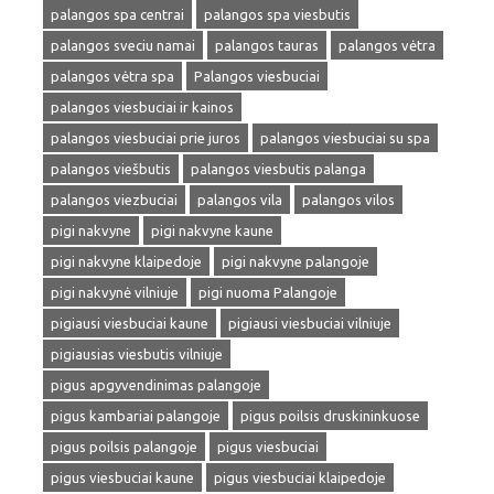
palangos spa centrai
palangos spa viesbutis
palangos sveciu namai
palangos tauras
palangos vėtra
palangos vėtra spa
Palangos viesbuciai
palangos viesbuciai ir kainos
palangos viesbuciai prie juros
palangos viesbuciai su spa
palangos viešbutis
palangos viesbutis palanga
palangos viezbuciai
palangos vila
palangos vilos
pigi nakvyne
pigi nakvyne kaune
pigi nakvyne klaipedoje
pigi nakvyne palangoje
pigi nakvynė vilniuje
pigi nuoma Palangoje
pigiausi viesbuciai kaune
pigiausi viesbuciai vilniuje
pigiausias viesbutis vilniuje
pigus apgyvendinimas palangoje
pigus kambariai palangoje
pigus poilsis druskininkuose
pigus poilsis palangoje
pigus viesbuciai
pigus viesbuciai kaune
pigus viesbuciai klaipedoje