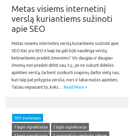
Metas visiems internetinį
verslą kuriantiems sužinoti
apie SEO
Metas visiems internetinį verslą kuriantiems sužinoti apie
SEO Kas yra SEO ir kaip tai gali būti naudinga verslą
ketinantiems pradėti žmonėms? Vis daugiau ir daugiau
žmonių nori pradėti dirbti sau, t.y., jei ne sukurti didelės
apimties verslą, tai bent susikurti svajonių darbo vietą sau,
kuri taip pat prilygsta verslui, nors ir labai mažos apimties.
Tačiau nepaisant to, koks…
Read More »
SEO paslaugos
1 lygio signalizacija
2 lygio signalizacija
3 lygio signalizacija
3 zvaigzduciu viesbutis vilniuje