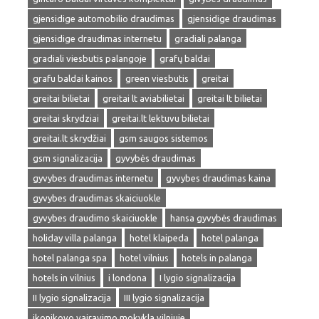
gjensidige automobilio draudimas
gjensidige draudimas
gjensidige draudimas internetu
gradiali palanga
gradiali viesbutis palangoje
grafų baldai
grafu baldai kainos
green viesbutis
greitai
greitai bilietai
greitai lt aviabilietai
greitai lt bilietai
greitai skrydziai
greitai.lt lektuvu bilietai
greitai.lt skrydžiai
gsm saugos sistemos
gsm signalizacija
gyvybės draudimas
gyvybes draudimas internetu
gyvybes draudimas kaina
gyvybes draudimas skaiciuokle
gyvybes draudimo skaiciuokle
hansa gyvybės draudimas
holiday villa palanga
hotel klaipeda
hotel palanga
hotel palanga spa
hotel vilnius
hotels in palanga
hotels in vilnius
i londona
I lygio signalizacija
II lygio signalizacija
III lygio signalizacija
ikonikovo vairavimo mokykla vilniuje