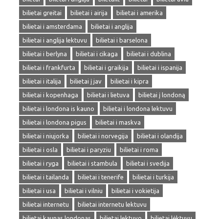
bilietai greitai
bilietai i airija
bilietai i amerika
bilietai i amsterdama
bilietai i anglija
bilietai i anglija lektuvu
bilietai i barselona
bilietai i berlyna
bilietai i cikaga
bilietai i dublina
bilietai i frankfurta
bilietai i graikija
bilietai i ispanija
bilietai i italija
bilietai į jav
bilietai i kipra
bilietai i kopenhaga
bilietai i lietuva
bilietai į londoną
bilietai i londona is kauno
bilietai i londona lektuvu
bilietai i londona pigus
bilietai i maskva
bilietai i niujorka
bilietai i norvegija
bilietai i olandija
bilietai i osla
bilietai i paryziu
bilietai i roma
bilietai i ryga
bilietai i stambula
bilietai i svedija
bilietai i tailanda
bilietai i tenerife
bilietai i turkija
bilietai i usa
bilietai i vilniu
bilietai i vokietija
bilietai internetu
bilietai internetu lektuvu
bilietai kaunas londonas
bilietai lektuvo
bilietai lėktuvu