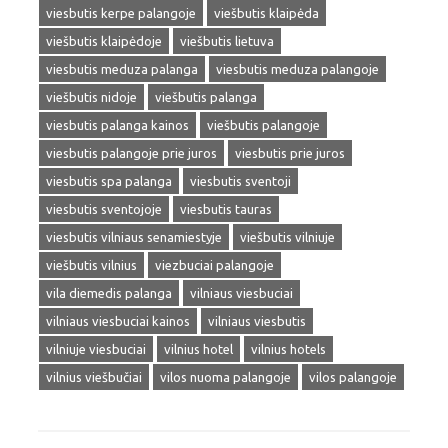
viesbutis kerpe palangoje
viešbutis klaipėda
viešbutis klaipėdoje
viešbutis lietuva
viesbutis meduza palanga
viesbutis meduza palangoje
viešbutis nidoje
viešbutis palanga
viesbutis palanga kainos
viešbutis palangoje
viesbutis palangoje prie juros
viesbutis prie juros
viesbutis spa palanga
viesbutis sventoji
viesbutis sventojoje
viesbutis tauras
viesbutis vilniaus senamiestyje
viešbutis vilniuje
viešbutis vilnius
viezbuciai palangoje
vila diemedis palanga
vilniaus viesbuciai
vilniaus viesbuciai kainos
vilniaus viesbutis
vilniuje viesbuciai
vilnius hotel
vilnius hotels
vilnius viešbučiai
vilos nuoma palangoje
vilos palangoje