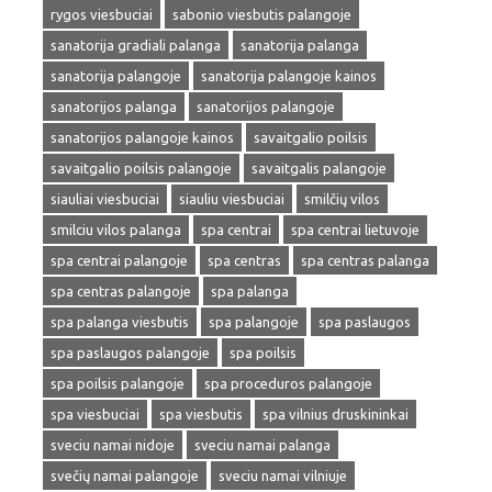
rygos viesbuciai
sabonio viesbutis palangoje
sanatorija gradiali palanga
sanatorija palanga
sanatorija palangoje
sanatorija palangoje kainos
sanatorijos palanga
sanatorijos palangoje
sanatorijos palangoje kainos
savaitgalio poilsis
savaitgalio poilsis palangoje
savaitgalis palangoje
siauliai viesbuciai
siauliu viesbuciai
smilčių vilos
smilciu vilos palanga
spa centrai
spa centrai lietuvoje
spa centrai palangoje
spa centras
spa centras palanga
spa centras palangoje
spa palanga
spa palanga viesbutis
spa palangoje
spa paslaugos
spa paslaugos palangoje
spa poilsis
spa poilsis palangoje
spa proceduros palangoje
spa viesbuciai
spa viesbutis
spa vilnius druskininkai
sveciu namai nidoje
sveciu namai palanga
svečių namai palangoje
sveciu namai vilniuje