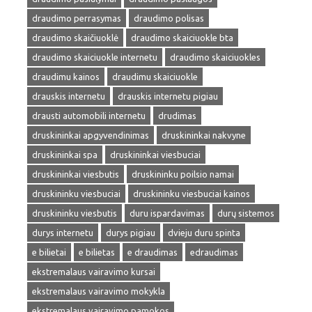
draudimo perrasymas
draudimo polisas
draudimo skaičiuoklė
draudimo skaiciuokle bta
draudimo skaiciuokle internetu
draudimo skaiciuokles
draudimu kainos
draudimu skaiciuokle
drauskis internetu
drauskis internetu pigiau
drausti automobili internetu
drudimas
druskininkai apgyvendinimas
druskininkai nakvyne
druskininkai spa
druskininkai viesbuciai
druskininkai viesbutis
druskininku poilsio namai
druskininku viesbuciai
druskininku viesbuciai kainos
druskininku viesbutis
duru ispardavimas
durų sistemos
durys internetu
durys pigiau
dvieju duru spinta
e bilietai
e bilietas
e draudimas
edraudimas
ekstremalaus vairavimo kursai
ekstremalaus vairavimo mokykla
ekstremalaus vairavimo pamokos