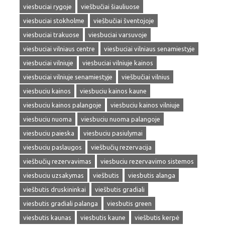
viesbuciai rygoje
viešbučiai šiauliuose
viesbuciai stokholme
viešbučiai šventojoje
viesbuciai trakuose
viesbuciai varsuvoje
viesbuciai vilniaus centre
viesbuciai vilniaus senamiestyje
viesbuciai vilniuje
viesbuciai vilniuje kainos
viesbuciai vilniuje senamiestyje
viešbučiai vilnius
viesbuciu kainos
viesbuciu kainos kaune
viesbuciu kainos palangoje
viesbuciu kainos vilniuje
viesbuciu nuoma
viesbuciu nuoma palangoje
viesbuciu paieska
viesbuciu pasiulymai
viesbuciu paslaugos
viešbučių rezervacija
viešbučių rezervavimas
viesbuciu rezervavimo sistemos
viesbuciu uzsakymas
viešbutis
viesbutis alanga
viešbutis druskininkai
viešbutis gradiali
viesbutis gradiali palanga
viesbutis green
viesbutis kaunas
viesbutis kaune
viešbutis kerpė