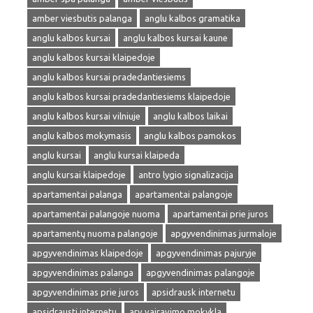
amber viesbutis palanga
anglu kalbos gramatika
anglu kalbos kursai
anglu kalbos kursai kaune
anglu kalbos kursai klaipedoje
anglu kalbos kursai pradedantiesiems
anglu kalbos kursai pradedantiesiems klaipedoje
anglu kalbos kursai vilniuje
anglu kalbos laikai
anglu kalbos mokymasis
anglu kalbos pamokos
anglu kursai
anglu kursai klaipeda
anglu kursai klaipedoje
antro lygio signalizacija
apartamentai palanga
apartamentai palangoje
apartamentai palangoje nuoma
apartamentai prie juros
apartamentų nuoma palangoje
apgyvendinimas jurmaloje
apgyvendinimas klaipedoje
apgyvendinimas pajuryje
apgyvendinimas palanga
apgyvendinimas palangoje
apgyvendinimas prie juros
apsidrausk internetu
apsidrausti internetu
arv vairavimo mokykla