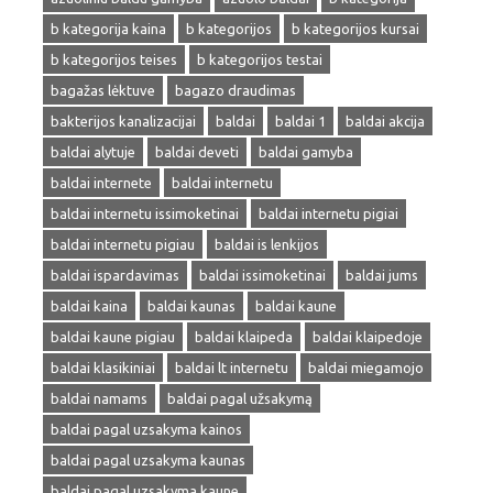
b kategorija kaina
b kategorijos
b kategorijos kursai
b kategorijos teises
b kategorijos testai
bagažas lėktuve
bagazo draudimas
bakterijos kanalizacijai
baldai
baldai 1
baldai akcija
baldai alytuje
baldai deveti
baldai gamyba
baldai internete
baldai internetu
baldai internetu issimoketinai
baldai internetu pigiai
baldai internetu pigiau
baldai is lenkijos
baldai ispardavimas
baldai issimoketinai
baldai jums
baldai kaina
baldai kaunas
baldai kaune
baldai kaune pigiau
baldai klaipeda
baldai klaipedoje
baldai klasikiniai
baldai lt internetu
baldai miegamojo
baldai namams
baldai pagal užsakymą
baldai pagal uzsakyma kainos
baldai pagal uzsakyma kaunas
baldai pagal uzsakyma kaune