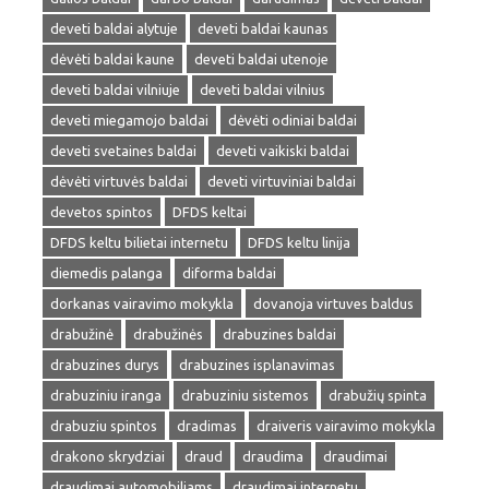
deveti baldai alytuje
deveti baldai kaunas
dėvėti baldai kaune
deveti baldai utenoje
deveti baldai vilniuje
deveti baldai vilnius
deveti miegamojo baldai
dėvėti odiniai baldai
deveti svetaines baldai
deveti vaikiski baldai
dėvėti virtuvės baldai
deveti virtuviniai baldai
devetos spintos
DFDS keltai
DFDS keltu bilietai internetu
DFDS keltu linija
diemedis palanga
diforma baldai
dorkanas vairavimo mokykla
dovanoja virtuves baldus
drabužinė
drabužinės
drabuzines baldai
drabuzines durys
drabuzines isplanavimas
drabuziniu iranga
drabuziniu sistemos
drabužių spinta
drabuziu spintos
dradimas
draiveris vairavimo mokykla
drakono skrydziai
draud
draudima
draudimai
draudimai automobiliams
draudimai internetu