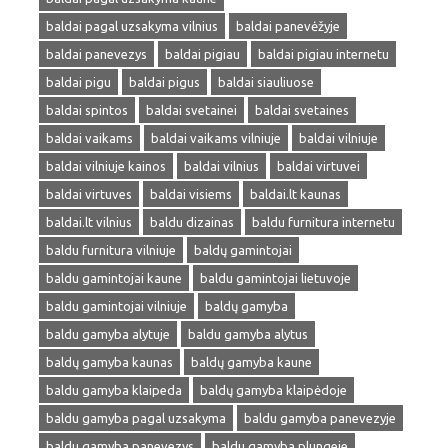
baldai pagal uzsakyma vilnius
baldai panevėžyje
baldai panevezys
baldai pigiau
baldai pigiau internetu
baldai pigu
baldai pigus
baldai siauliuose
baldai spintos
baldai svetainei
baldai svetaines
baldai vaikams
baldai vaikams vilniuje
baldai vilniuje
baldai vilniuje kainos
baldai vilnius
baldai virtuvei
baldai virtuves
baldai visiems
baldai.lt kaunas
baldai.lt vilnius
baldu dizainas
baldu furnitura internetu
baldu furnitura vilniuje
baldų gamintojai
baldu gamintojai kaune
baldu gamintojai lietuvoje
baldu gamintojai vilniuje
baldų gamyba
baldu gamyba alytuje
baldu gamyba alytus
baldų gamyba kaunas
baldų gamyba kaune
baldu gamyba klaipeda
baldų gamyba klaipėdoje
baldu gamyba pagal uzsakyma
baldu gamyba panevezyje
baldu gamyba panevezys
baldu gamyba plungeje