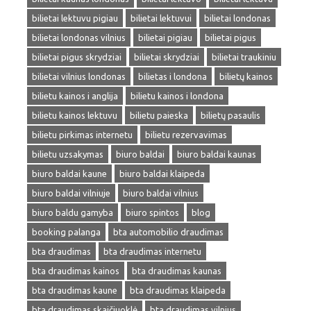
bilietai lektuvu pigiau
bilietai lektuvui
bilietai londonas
bilietai londonas vilnius
bilietai pigiau
bilietai pigus
bilietai pigus skrydziai
bilietai skrydziai
bilietai traukiniu
bilietai vilnius londonas
bilietas i londona
bilietų kainos
bilietu kainos i anglija
bilietu kainos i londona
bilietu kainos lektuvu
bilietu paieska
bilietų pasaulis
bilietu pirkimas internetu
bilietu rezervavimas
bilietu uzsakymas
biuro baldai
biuro baldai kaunas
biuro baldai kaune
biuro baldai klaipeda
biuro baldai vilniuje
biuro baldai vilnius
biuro baldu gamyba
biuro spintos
blog
booking palanga
bta automobilio draudimas
bta draudimas
bta draudimas internetu
bta draudimas kainos
bta draudimas kaunas
bta draudimas kaune
bta draudimas klaipeda
bta draudimas skaičiuoklė
bta draudimas vilnius