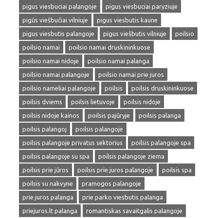
pigus viesbuciai palangoje
pigus viesbuciai paryziuje
pigūs viešbučiai vilniuje
pigus viesbutis kaune
pigus viesbutis palangoje
pigus viešbutis vilniuje
poilsio
poilsio namai
poilsio namai druskininkuose
poilsio namai nidoje
poilsio namai palanga
poilsio namai palangoje
poilsio namai prie juros
poilsio nameliai palangoje
poilsis
poilsis druskininkuose
poilsis dviems
poilsis lietuvoje
poilsis nidoje
poilsis nidoje kainos
poilsis pajūryje
poilsis palanga
poilsis palangoj
poilsis palangoje
poilsis palangoje privatus sektorius
poilsis palangoje spa
poilsis palangoje su spa
poilsis palangoje ziema
poilsis prie jūros
poilsis prie juros palangoje
poilsis spa
poilsis su nakvyne
pramogos palangoje
prie juros palanga
prie parko viesbutis palanga
priejuros.lt palanga
romantiskas savaitgalis palangoje