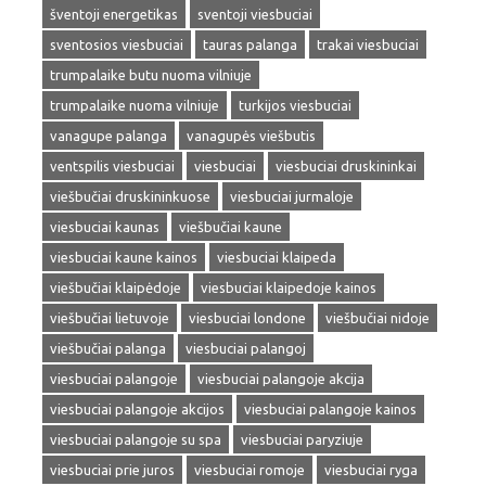
šventoji energetikas
sventoji viesbuciai
sventosios viesbuciai
tauras palanga
trakai viesbuciai
trumpalaike butu nuoma vilniuje
trumpalaike nuoma vilniuje
turkijos viesbuciai
vanagupe palanga
vanagupės viešbutis
ventspilis viesbuciai
viesbuciai
viesbuciai druskininkai
viešbučiai druskininkuose
viesbuciai jurmaloje
viesbuciai kaunas
viešbučiai kaune
viesbuciai kaune kainos
viesbuciai klaipeda
viešbučiai klaipėdoje
viesbuciai klaipedoje kainos
viešbučiai lietuvoje
viesbuciai londone
viešbučiai nidoje
viešbučiai palanga
viesbuciai palangoj
viesbuciai palangoje
viesbuciai palangoje akcija
viesbuciai palangoje akcijos
viesbuciai palangoje kainos
viesbuciai palangoje su spa
viesbuciai paryziuje
viesbuciai prie juros
viesbuciai romoje
viesbuciai ryga