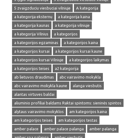
5 zvaigzduciu viesbuciai vilniuje
A kategorija
a kategorija eksternu
a kategorija kaina
a kategorija kaunas
a kategorija vilniuje
a kategorija Vilnius
a kategorijos
a kategorijos egzaminas
a kategorijos kaina
a kategorijos kursai
a kategorijos kursai kaune
a kategorijos kursai Vilniuje
a kategorijos laikymas
a kategorijos teises
a2 kategorija
ab lietuvos draudimas
abc vairavimo mokykla
abc vairavimo mokykla kaune
alanga viesbutis
alantas virtuves baldai
aliuminio profiliai baldams Raktai spintoms: sieninės spintos
alytaus vairavimo mokyklos
am kategorijos kaina
am kategorijos teises
am kategorijos testas
amber palace
amber palace palanga
amber palanga
amber spa palanga
amber viesbutis