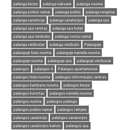
palanga kerpe
palanga nakvyne
palanga nuoma
palanga poilsio namai
palanga poilsis
palanga renginiai
palanga sanatorija
palanga sanatorijos
palanga spa
palanga spa centras
palanga spa hotel
palanga spa viesbutis
palanga sveciu namai
palanga viešbučiai
palanga viešbutis
Palangoje
palangoje butu nuoma
palangoje nameliu nuoma
palangoje nuoma
palangoje spa
palangoje viesbuciai
palangos
palangos 4
Palangos apartamentai
palangos butu nuoma
palangos informacijos centras
palangos kambariu nuoma
palangos kerpe
palangos kurortas
palangos nameliu nuoma
palangos nuoma
palangos palanga
palangos poilsio namai
palangos ramybe
palangos sanatorija
palangos sanatorijos
palangos sanatorijos kainos
palangos spa