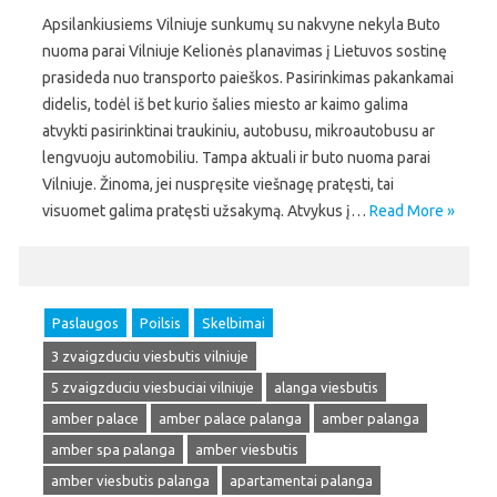
Apsilankiusiems Vilniuje sunkumų su nakvyne nekyla Buto
nuoma parai Vilniuje Kelionės planavimas į Lietuvos sostinę
prasideda nuo transporto paieškos. Pasirinkimas pakankamai
didelis, todėl iš bet kurio šalies miesto ar kaimo galima
atvykti pasirinktinai traukiniu, autobusu, mikroautobusu ar
lengvuoju automobiliu. Tampa aktuali ir buto nuoma parai
Vilniuje. Žinoma, jei nuspręsite viešnagę pratęsti, tai
visuomet galima pratęsti užsakymą. Atvykus į…
Read More »
Paslaugos
Poilsis
Skelbimai
3 zvaigzduciu viesbutis vilniuje
5 zvaigzduciu viesbuciai vilniuje
alanga viesbutis
amber palace
amber palace palanga
amber palanga
amber spa palanga
amber viesbutis
amber viesbutis palanga
apartamentai palanga