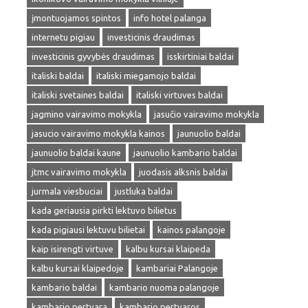
įmontuojamos spintos
info hotel palanga
internetu pigiau
investicinis draudimas
investicinis gyvybės draudimas
isskirtiniai baldai
italiski baldai
italiski miegamojo baldai
italiski svetaines baldai
italiski virtuves baldai
jagmino vairavimo mokykla
jasučio vairavimo mokykla
jasucio vairavimo mokykla kainos
jaunuolio baldai
jaunuolio baldai kaune
jaunuolio kambario baldai
jtmc vairavimo mokykla
juodasis alksnis baldai
jurmala viesbuciai
justluka baldai
kada geriausia pirkti lektuvo bilietus
kada pigiausi lektuvu bilietai
kainos palangoje
kaip isirengti virtuve
kalbu kursai klaipeda
kalbu kursai klaipedoje
kambariai Palangoje
kambario baldai
kambario nuoma palangoje
kambario pertvara
kambario pertvaros