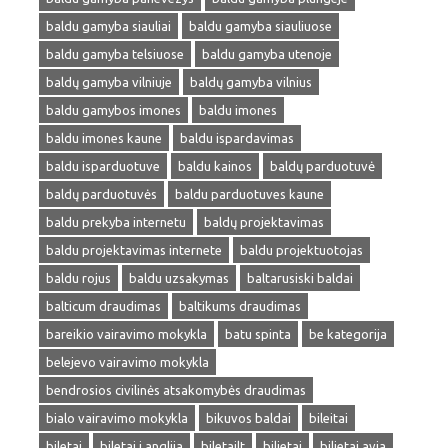
baldu gamyba siauliai
baldu gamyba siauliuose
baldu gamyba telsiuose
baldu gamyba utenoje
baldų gamyba vilniuje
baldų gamyba vilnius
baldu gamybos imones
baldu imones
baldu imones kaune
baldu ispardavimas
baldu isparduotuve
baldu kainos
baldų parduotuvė
baldų parduotuvės
baldu parduotuves kaune
baldu prekyba internetu
baldų projektavimas
baldu projektavimas internete
baldu projektuotojas
baldu rojus
baldu uzsakymas
baltarusiski baldai
balticum draudimas
baltikums draudimas
bareikio vairavimo mokykla
batu spinta
be kategorija
belejevo vairavimo mokykla
bendrosios civilinės atsakomybės draudimas
bialo vairavimo mokykla
bikuvos baldai
bileitai
biletai
biletai i anglija
biletailt
bilietai
bilietai avia