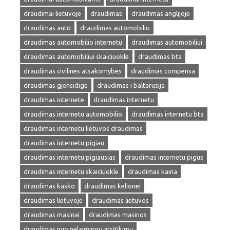
draudimai lietuvoje
draudimas
draudimas anglijoje
draudimas auto
draudimas automobilio
draudimas automobilio internetu
draudimas automobiliui
draudimas automobiliui skaiciuokle
draudimas bta
draudimas civilines atsakomybes
draudimas compensa
draudimas gjensidige
draudimas i baltarusija
draudimas internete
draudimas internetu
draudimas internetu automobilio
draudimas internetu bta
draudimas internetu lietuvos draudimas
draudimas internetu pigiau
draudimas internetu pigiausias
draudimas internetu pigus
draudimas internetu skaiciuokle
draudimas kaina
draudimas kasko
draudimas kelionei
draudimas lietuvoje
draudimas lietuvos
draudimas masinai
draudimas masinos
draudimas nuo nelaimingų atsitikimų