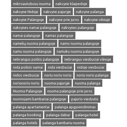
mikroautobusu nuoma
nakvyne klaipedoje
nakvyne Nidoje
nakvyne pajuryje
nakvyne palanga
nakvyne Palangoje
nakvyne prie juros
nakvyne vilniuje
nakvynes namai palangoje
nakvynes palangoje
namai palangoje
namas palangoje
namelių nuoma palangoje
namo nuoma palangoje
namu nuoma palangoje
namuku nuoma palangoje
nebrangus poilsis palangoje
nebrangus viesbuciai vilniuje
nida poilsio namai
nida viesbuciai
nidoje viesbuciai
nidos viesbuciai
noriu noriu noriu
noriu noriu palanga
noriunoriu noriu
nuoma pajuryje
nuoma palanga
Nuoma Palangoje
nuoma palangoje prie juros
nuomojami kambariai palangoje
pajurio viesbutis
palanga apartamentai
palanga apgyvendinimas
palanga booking
palanga dabar
palanga hotel
palanga hotels
palanga kambariu nuoma