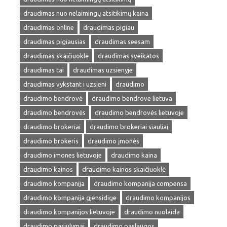
draudimas nuo nelaimingų atsitikimų kaina
draudimas online
draudimas pigiau
draudimas pigiausias
draudimas seesam
draudimas skaičiuoklė
draudimas sveikatos
draudimas tai
draudimas uzsienyje
draudimas vykstant i uzsieni
draudimo
draudimo bendrovė
draudimo bendrove lietuva
draudimo bendrovės
draudimo bendrovės lietuvoje
draudimo brokeriai
draudimo brokeriai siauliai
draudimo brokeris
draudimo įmonės
draudimo imones lietuvoje
draudimo kaina
draudimo kainos
draudimo kainos skaičiuoklė
draudimo kompanija
draudimo kompanija compensa
draudimo kompanija gjensidige
draudimo kompanijos
draudimo kompanijos lietuvoje
draudimo nuolaida
draudimo pasiulymai
draudimo paslaugos