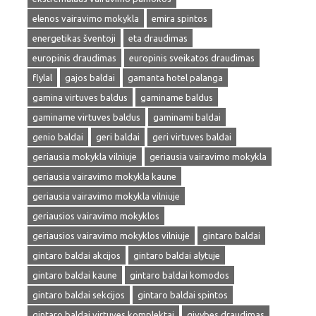
elenos vairavimo mokykla
emira spintos
energetikas šventoji
eta draudimas
europinis draudimas
europinis sveikatos draudimas
flylal
gajos baldai
gamanta hotel palanga
gamina virtuves baldus
gaminame baldus
gaminame virtuves baldus
gaminami baldai
genio baldai
geri baldai
geri virtuves baldai
geriausia mokykla vilniuje
geriausia vairavimo mokykla
geriausia vairavimo mokykla kaune
geriausia vairavimo mokykla vilniuje
geriausios vairavimo mokyklos
geriausios vairavimo mokyklos vilniuje
gintaro baldai
gintaro baldai akcijos
gintaro baldai alytuje
gintaro baldai kaune
gintaro baldai komodos
gintaro baldai sekcijos
gintaro baldai spintos
gintaro baldai virtuves komplektai
givybes draudimas