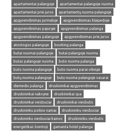
apartamentai palangoje
apartamentai palangoje nuoma
apartamentai prie juros
apartamentų nuoma palangoje
apgyvendinimas jurmaloje
apgyvendinimas klaipedoje
apgyvendinimas pajuryje
apgyvendinimas palanga
apgyvendinimas palangoje
apgyvendinimas prie juros
atostogos palangoje
booking palanga
butai nuomai palangoje
butai palangoje nuoma
butas palangoje nuoma
buto nuoma palanga
buto nuoma palangoje
buto nuoma parai vilniuje
butų nuoma palangoje
butu nuoma palangoje vasarai
diemedis palanga
druskininkai apgyvendinimas
druskininkai nakvyne
druskininkai spa
druskininkai viesbuciai
druskininkai viesbutis
druskininku poilsio namai
druskininku viesbuciai
druskininku viesbuciai kainos
druskininku viesbutis
energetikas šventoji
gamanta hotel palanga