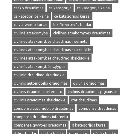
casko draudimas
ce kategorija
ce kategorija kaina
ce kategorijos kaina
ce kategorijos kursai
ce vairavimo kursai
čekiški virtuvės baldai
civilinė atsakomybė
civilinės atsakomybės draudimas
civilinės atsakomybės draudimas internetu
civilines atsakomybes draudimas skaiciuokle
civilinės atsakomybės draudimo skaičiuoklė
civilinės atsakomybės sąlygos
civilinio draudimo skaiciuokle
civilinis automobilio draudimas
civilinis draudimas
civilinis draudimas internetu
civilinis draudimas pigiausias
civilinis draudimas skaiciuokle
cmr draudimas
compensa automobilio draudimas
compensa draudimas
compensa draudimas internetu
compensa gyvybės draudimas
d kategorijos kursai
dalios baldai
darbo baldai
darudimas
dėvėti baldai