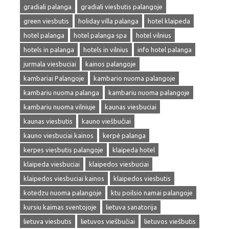
gradiali palanga
gradiali viesbutis palangoje
green viesbutis
holiday villa palanga
hotel klaipeda
hotel palanga
hotel palanga spa
hotel vilnius
hotels in palanga
hotels in vilnius
info hotel palanga
jurmala viesbuciai
kainos palangoje
kambariai Palangoje
kambario nuoma palangoje
kambariu nuoma palanga
kambariu nuoma palangoje
kambariu nuoma vilniuje
kaunas viesbuciai
kaunas viesbutis
kauno viešbučiai
kauno viesbuciai kainos
kerpė palanga
kerpes viesbutis palangoje
klaipeda hotel
klaipeda viesbuciai
klaipedos viesbuciai
klaipedos viesbuciai kainos
klaipedos viesbutis
kotedzu nuoma palangoje
ktu poilsio namai palangoje
kursiu kaimas sventojoje
lietuva sanatorija
lietuva viesbutis
lietuvos viešbučiai
lietuvos viešbutis