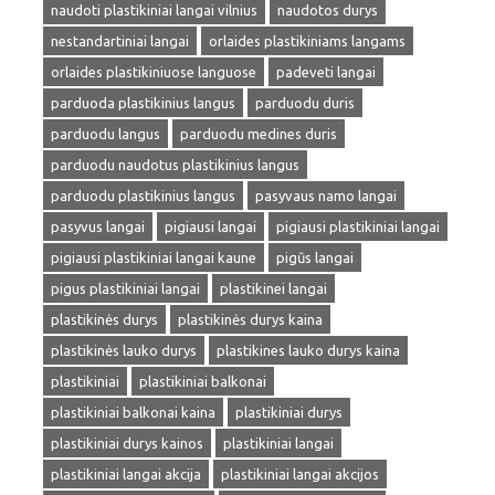
naudoti plastikiniai langai vilnius
naudotos durys
nestandartiniai langai
orlaides plastikiniams langams
orlaides plastikiniuose languose
padeveti langai
parduoda plastikinius langus
parduodu duris
parduodu langus
parduodu medines duris
parduodu naudotus plastikinius langus
parduodu plastikinius langus
pasyvaus namo langai
pasyvus langai
pigiausi langai
pigiausi plastikiniai langai
pigiausi plastikiniai langai kaune
pigūs langai
pigus plastikiniai langai
plastikinei langai
plastikinės durys
plastikinės durys kaina
plastikinės lauko durys
plastikines lauko durys kaina
plastikiniai
plastikiniai balkonai
plastikiniai balkonai kaina
plastikiniai durys
plastikiniai durys kainos
plastikiniai langai
plastikiniai langai akcija
plastikiniai langai akcijos