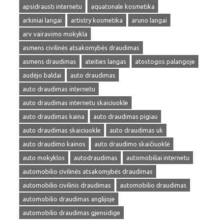
apsidrausti internetu
aquatonale kosmetika
arkiniai langai
artistry kosmetika
aruno langai
arv vairavimo mokykla
asmens civilinės atsakomybės draudimas
asmens draudimas
ateities langas
atostogos palangoje
audėjo baldai
auto draudimas
auto draudimas internetu
auto draudimas internetu skaiciuokle
auto draudimas kaina
auto draudimas pigiau
auto draudimas skaiciuokle
auto draudimas uk
auto draudimo kainos
auto draudimo skaičiuoklė
auto mokyklos
autodraudimas
automobiliai internetu
automobilio civilinės atsakomybės draudimas
automobilio civilinis draudimas
automobilio draudimas
automobilio draudimas anglijoje
automobilio draudimas gjensidige