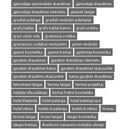
gjensidige automobilio draudimas
gjensidige draudimas
gjensidige draudimas internetu
glaskek langai
gradiali palanga
gradiali viesbutis palangoje
grafų baldai
grafu baldai kainos
graži sodyba
grazi veido oda
gražiausia sodyba
graziausios sodybos vestuvems
green viesbutis
guinot kosmetika
guinot kremai
gydomoji kosmetika
gyvybės draudimas
gyvybes draudimas internetu
gyvybes draudimas kaina
gyvybes draudimas skaiciuokle
gyvybes draudimo skaiciuokle
hansa gyvybės draudimas
heinzmann langai
hermio langai
hermio projektai
holiday villa palanga
hortus fratris kosmetika
hotel klaipeda
hotel palanga
hotel palanga spa
hotel vilnius
hotels in palanga
hotels in vilnius
hronas
hronas langai
hrono langai
idegio kosmetika
idegio kremas
ikonikovo vairavimo mokykla vilniuje