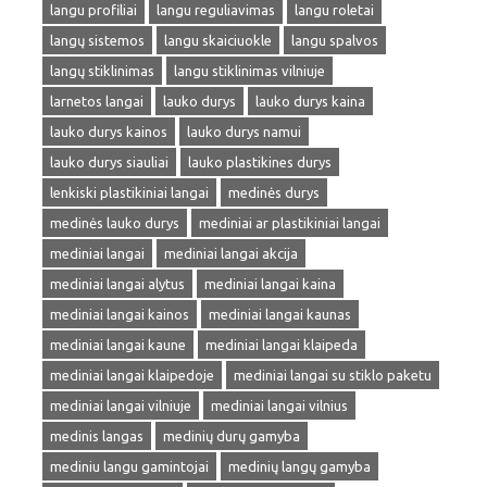
langu profiliai
langu reguliavimas
langu roletai
langų sistemos
langu skaiciuokle
langu spalvos
langų stiklinimas
langu stiklinimas vilniuje
larnetos langai
lauko durys
lauko durys kaina
lauko durys kainos
lauko durys namui
lauko durys siauliai
lauko plastikines durys
lenkiski plastikiniai langai
medinės durys
medinės lauko durys
mediniai ar plastikiniai langai
mediniai langai
mediniai langai akcija
mediniai langai alytus
mediniai langai kaina
mediniai langai kainos
mediniai langai kaunas
mediniai langai kaune
mediniai langai klaipeda
mediniai langai klaipedoje
mediniai langai su stiklo paketu
mediniai langai vilniuje
mediniai langai vilnius
medinis langas
medinių durų gamyba
mediniu langu gamintojai
medinių langų gamyba