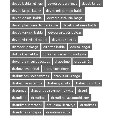
deveti baldai vilniuje
deveti baldai vilnius
deveti langai
deveti langai kaune
deveti miegamojo baldai
dėvėti odiniai baldai
deveti plastikiniai langai
deveti plastikiniai langai kaune
deveti svetaines baldai
deveti vaikiski baldai
dėvėti virtuvės baldai
deveti virtuviniai baldai
devetos spintos
diemedis palanga
diforma baldai
doleta langai
doliva kosmetika
dorkanas vairavimo mokykla
dovanoja virtuves baldus
drabužinė
drabužinės
drabuzines baldai
drabuzines durys
drabuzines isplanavimas
drabuziniu iranga
drabuziniu sistemos
drabužių spinta
drabuziu spintos
dradimas
draiveris vairavimo mokykla
draud
draudima
draudimai
draudimai automobiliams
draudimai internetu
draudimai lietuvoje
draudimas
draudimas anglijoje
draudimas auto