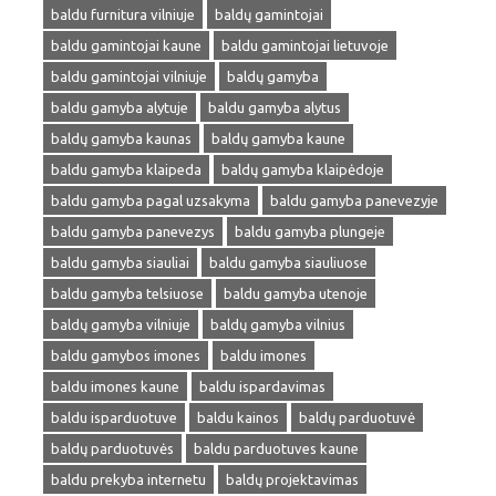
baldu furnitura vilniuje
baldų gamintojai
baldu gamintojai kaune
baldu gamintojai lietuvoje
baldu gamintojai vilniuje
baldų gamyba
baldu gamyba alytuje
baldu gamyba alytus
baldų gamyba kaunas
baldų gamyba kaune
baldu gamyba klaipeda
baldų gamyba klaipėdoje
baldu gamyba pagal uzsakyma
baldu gamyba panevezyje
baldu gamyba panevezys
baldu gamyba plungeje
baldu gamyba siauliai
baldu gamyba siauliuose
baldu gamyba telsiuose
baldu gamyba utenoje
baldų gamyba vilniuje
baldų gamyba vilnius
baldu gamybos imones
baldu imones
baldu imones kaune
baldu ispardavimas
baldu isparduotuve
baldu kainos
baldų parduotuvė
baldų parduotuvės
baldu parduotuves kaune
baldu prekyba internetu
baldų projektavimas