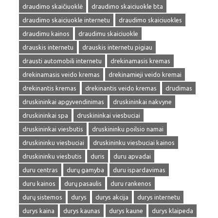
draudimo skaičiuoklė
draudimo skaiciuokle bta
draudimo skaiciuokle internetu
draudimo skaiciuokles
draudimu kainos
draudimu skaiciuokle
drauskis internetu
drauskis internetu pigiau
drausti automobili internetu
drekinamasis kremas
drekinamasis veido kremas
drekinamieji veido kremai
drekinantis kremas
drekinantis veido kremas
drudimas
druskininkai apgyvendinimas
druskininkai nakvyne
druskininkai spa
druskininkai viesbuciai
druskininkai viesbutis
druskininku poilsio namai
druskininku viesbuciai
druskininku viesbuciai kainos
druskininku viesbutis
duris
duru apvadai
duru centras
durų gamyba
duru ispardavimas
duru kainos
durų pasaulis
duru rankenos
durų sistemos
durys
durys akcija
durys internetu
durys kaina
durys kaunas
durys kaune
durys klaipeda