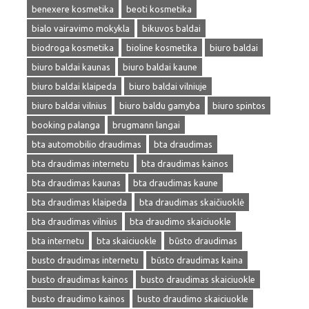
benexere kosmetika
beoti kosmetika
bialo vairavimo mokykla
bikuvos baldai
biodroga kosmetika
bioline kosmetika
biuro baldai
biuro baldai kaunas
biuro baldai kaune
biuro baldai klaipeda
biuro baldai vilniuje
biuro baldai vilnius
biuro baldu gamyba
biuro spintos
booking palanga
brugmann langai
bta automobilio draudimas
bta draudimas
bta draudimas internetu
bta draudimas kainos
bta draudimas kaunas
bta draudimas kaune
bta draudimas klaipeda
bta draudimas skaičiuoklė
bta draudimas vilnius
bta draudimo skaiciuokle
bta internetu
bta skaiciuokle
būsto draudimas
busto draudimas internetu
būsto draudimas kaina
busto draudimas kainos
busto draudimas skaiciuokle
busto draudimo kainos
busto draudimo skaiciuokle