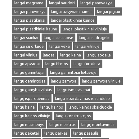
langai megrame
langai naudoti
langai panevezyje
langai panevezys
langai pasyviam namui
langai pigiau
langai plastikiniai
langai plastikiniai kainos
langai plastikiniai kaune
langai plastikiniai vilniuje
langai siauliai
langai siauliuose
langai su drugeliu
langai su orlaide
langai veka
langai vilniuje
langai vilnius
langas
lango kaina
langu apdaila
langu apvadai
langu firmos
langu furnitura
langu gamintojai
langu gamintojai lietuvoje
langu gamintojas
langų gamyba
langų gamyba vilniuje
langu gamyba vilnius
langu ismatavimai
langų išpardavimas
langu ispardavimas is sandelio
langu kaina
langų kainos
langu kainos skaiciuokle
langu kainos vilniuje
langu konstrukcijos
langu matmenys
langu meistras
langų montavimas
langu paketai
langu parkas
langu pasaulis