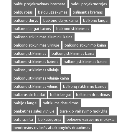
baldu projektavimas internete
baldu projektuotojas
baldu rojus
baldu uzsakymas
balinantis kremas
balkono durys
balkono durys kaina
balkono langai
balkono langai kainos
balkono stiklinimas
balkono stiklinimas aliuminiu kaina
balkono stiklinimas vilniuje
balkono stiklinimo kaina
balkonų stiklinimas
balkonų stiklinimas kaina
balkonu stiklinimas kainos
balkonų stiklinimas kaune
balkonų stiklinimas vilniuje
balkonų stiklinimas vilniuje kaina
balkonu stiklinimas vilnius
balkonų stiklinimo kainos
baltarusiski baldai
baltic langai
balticum draudimas
baltijos langai
baltikums draudimas
banketines sales vilniuje
bareikio vairavimo mokykla
batu spinta
be kategorija
belejevo vairavimo mokykla
bendrosios civilinės atsakomybės draudimas