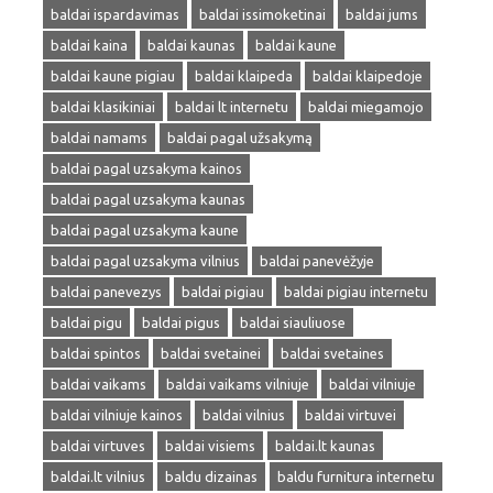
baldai ispardavimas
baldai issimoketinai
baldai jums
baldai kaina
baldai kaunas
baldai kaune
baldai kaune pigiau
baldai klaipeda
baldai klaipedoje
baldai klasikiniai
baldai lt internetu
baldai miegamojo
baldai namams
baldai pagal užsakymą
baldai pagal uzsakyma kainos
baldai pagal uzsakyma kaunas
baldai pagal uzsakyma kaune
baldai pagal uzsakyma vilnius
baldai panevėžyje
baldai panevezys
baldai pigiau
baldai pigiau internetu
baldai pigu
baldai pigus
baldai siauliuose
baldai spintos
baldai svetainei
baldai svetaines
baldai vaikams
baldai vaikams vilniuje
baldai vilniuje
baldai vilniuje kainos
baldai vilnius
baldai virtuvei
baldai virtuves
baldai visiems
baldai.lt kaunas
baldai.lt vilnius
baldu dizainas
baldu furnitura internetu