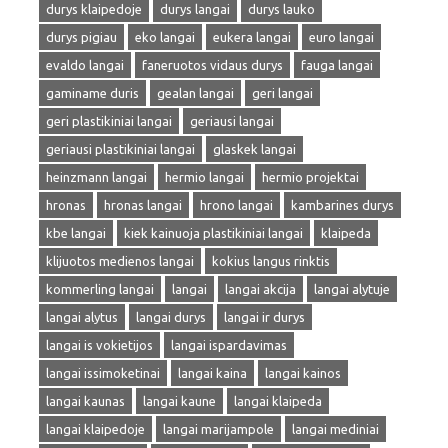
durys klaipedoje
durys langai
durys lauko
durys pigiau
eko langai
eukera langai
euro langai
evaldo langai
faneruotos vidaus durys
fauga langai
gaminame duris
gealan langai
geri langai
geri plastikiniai langai
geriausi langai
geriausi plastikiniai langai
glaskek langai
heinzmann langai
hermio langai
hermio projektai
hronas
hronas langai
hrono langai
kambarines durys
kbe langai
kiek kainuoja plastikiniai langai
klaipeda
klijuotos medienos langai
kokius langus rinktis
kommerling langai
langai
langai akcija
langai alytuje
langai alytus
langai durys
langai ir durys
langai is vokietijos
langai ispardavimas
langai issimoketinai
langai kaina
langai kainos
langai kaunas
langai kaune
langai klaipeda
langai klaipedoje
langai marijampole
langai mediniai