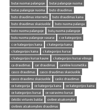
butai nuomai palangoje
butai palangoje nuoma
butas palangoje nuoma
buto draudimas
buto draudimas internetu
buto draudimas kaina
buto draudimas skaiciuokle
buto nuoma palanga
buto nuoma palangoje
butų nuoma palangoje
butu nuoma palangoje vasarai
c ce kategorijos
c ce kategorijos kaina
c kategorija kaina
c kategorijos kaina
c kategorijos kursai
c kategorijos kursai kaune
c kategorijos kursai vilniuje
ca draudimas
car draudimas
careline kosmetika
casco draudimas
casco draudimas skaiciuokle
casco draudimo skaiciuokle
casko draudimas
ce kategorija
ce kategorija kaina
ce kategorijos kaina
ce kategorijos kursai
ce vairavimo kursai
čekiški virtuvės baldai
civilinė atsakomybė
civilinės atsakomybės draudimas