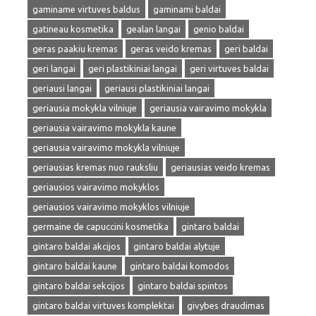
gaminame virtuves baldus
gaminami baldai
gatineau kosmetika
gealan langai
genio baldai
geras paakiu kremas
geras veido kremas
geri baldai
geri langai
geri plastikiniai langai
geri virtuves baldai
geriausi langai
geriausi plastikiniai langai
geriausia mokykla vilniuje
geriausia vairavimo mokykla
geriausia vairavimo mokykla kaune
geriausia vairavimo mokykla vilniuje
geriausias kremas nuo rauksliu
geriausias veido kremas
geriausios vairavimo mokyklos
geriausios vairavimo mokyklos vilniuje
germaine de capuccini kosmetika
gintaro baldai
gintaro baldai akcijos
gintaro baldai alytuje
gintaro baldai kaune
gintaro baldai komodos
gintaro baldai sekcijos
gintaro baldai spintos
gintaro baldai virtuves komplektai
givybes draudimas