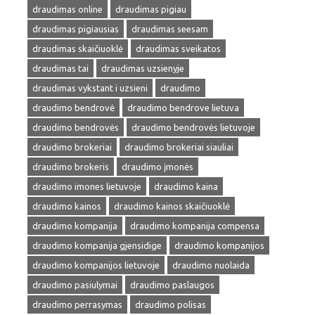
draudimas online
draudimas pigiau
draudimas pigiausias
draudimas seesam
draudimas skaičiuoklė
draudimas sveikatos
draudimas tai
draudimas uzsienyje
draudimas vykstant i uzsieni
draudimo
draudimo bendrovė
draudimo bendrove lietuva
draudimo bendrovės
draudimo bendrovės lietuvoje
draudimo brokeriai
draudimo brokeriai siauliai
draudimo brokeris
draudimo įmonės
draudimo imones lietuvoje
draudimo kaina
draudimo kainos
draudimo kainos skaičiuoklė
draudimo kompanija
draudimo kompanija compensa
draudimo kompanija gjensidige
draudimo kompanijos
draudimo kompanijos lietuvoje
draudimo nuolaida
draudimo pasiulymai
draudimo paslaugos
draudimo perrasymas
draudimo polisas