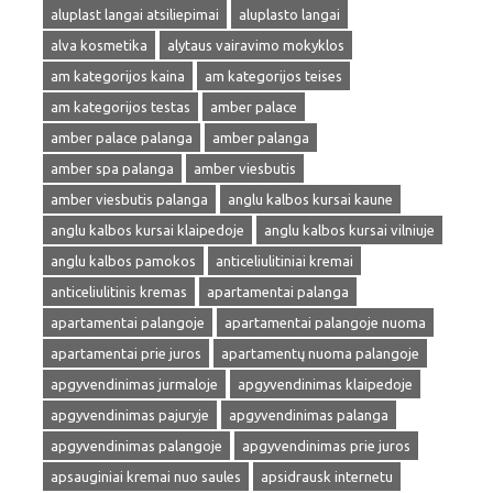
aluplast langai atsiliepimai
aluplasto langai
alva kosmetika
alytaus vairavimo mokyklos
am kategorijos kaina
am kategorijos teises
am kategorijos testas
amber palace
amber palace palanga
amber palanga
amber spa palanga
amber viesbutis
amber viesbutis palanga
anglu kalbos kursai kaune
anglu kalbos kursai klaipedoje
anglu kalbos kursai vilniuje
anglu kalbos pamokos
anticeliulitiniai kremai
anticeliulitinis kremas
apartamentai palanga
apartamentai palangoje
apartamentai palangoje nuoma
apartamentai prie juros
apartamentų nuoma palangoje
apgyvendinimas jurmaloje
apgyvendinimas klaipedoje
apgyvendinimas pajuryje
apgyvendinimas palanga
apgyvendinimas palangoje
apgyvendinimas prie juros
apsauginiai kremai nuo saules
apsidrausk internetu