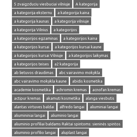
5 zvaigzduciu viesbuciai vilniuje
A kategorija
a kategorija eksternu
a kategorija kaina
a kategorija kaunas
a kategorija vilniuje
a kategorija Vilnius
a kategorijos
a kategorijos egzaminas
a kategorijos kaina
a kategorijos kursai
a kategorijos kursai kaune
a kategorijos kursai Vilniuje
a kategorijos laikymas
a kategorijos teises
a2 kategorija
ab lietuvos draudimas
abc vairavimo mokykla
abc vairavimo mokykla kaune
abidis kosmetika
academie kosmetika
achromin kremas
acnofan kremas
actipur kremas
akamuti kosmetika
alanga viesbutis
alantas virtuves baldai
alfredo langai
aliuminiai langai
aliumininiai langai
aliuminio langai
aliuminio profiliai baldams Raktai spintoms: sieninės spintos
aliuminio profilio langai
aluplast langai