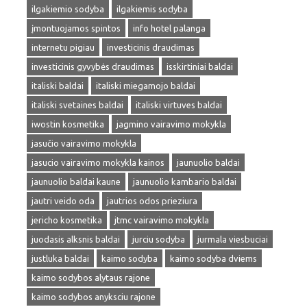
ilgakiemio sodyba
ilgakiemis sodyba
įmontuojamos spintos
info hotel palanga
internetu pigiau
investicinis draudimas
investicinis gyvybės draudimas
isskirtiniai baldai
italiski baldai
italiski miegamojo baldai
italiski svetaines baldai
italiski virtuves baldai
iwostin kosmetika
jagmino vairavimo mokykla
jasučio vairavimo mokykla
jasucio vairavimo mokykla kainos
jaunuolio baldai
jaunuolio baldai kaune
jaunuolio kambario baldai
jautri veido oda
jautrios odos prieziura
jericho kosmetika
jtmc vairavimo mokykla
juodasis alksnis baldai
jurciu sodyba
jurmala viesbuciai
justluka baldai
kaimo sodyba
kaimo sodyba dviems
kaimo sodybos alytaus rajone
kaimo sodybos anyksciu rajone