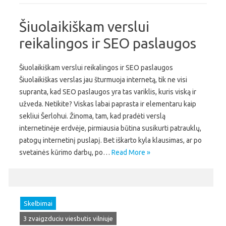
Šiuolaikiškam verslui
reikalingos ir SEO paslaugos
Šiuolaikiškam verslui reikalingos ir SEO paslaugos
Šiuolaikiškas verslas jau šturmuoja internetą, tik ne visi
supranta, kad SEO paslaugos yra tas variklis, kuris viską ir
užveda. Netikite? Viskas labai paprasta ir elementaru kaip
sekliui Šerlohui. Žinoma, tam, kad pradėti verslą
internetinėje erdvėje, pirmiausia būtina susikurti patrauklų,
patogų internetinį puslapį. Bet iškarto kyla klausimas, ar po
svetainės kūrimo darbų, po…
Read More »
Skelbimai
3 zvaigzduciu viesbutis vilniuje