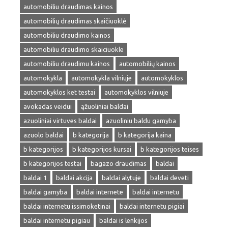
automobiliu draudimas kainos
automobilių draudimas skaičiuoklė
automobiliu draudimo kainos
automobiliu draudimo skaiciuokle
automobiliu draudimu kainos
automobilių kainos
automokykla
automokykla vilniuje
automokyklos
automokyklos ket testai
automokyklos vilniuje
avokadas veidui
ąžuoliniai baldai
azuoliniai virtuves baldai
azuoliniu baldu gamyba
azuolo baldai
b kategorija
b kategorija kaina
b kategorijos
b kategorijos kursai
b kategorijos teises
b kategorijos testai
bagazo draudimas
baldai
baldai 1
baldai akcija
baldai alytuje
baldai deveti
baldai gamyba
baldai internete
baldai internetu
baldai internetu issimoketinai
baldai internetu pigiai
baldai internetu pigiau
baldai is lenkijos