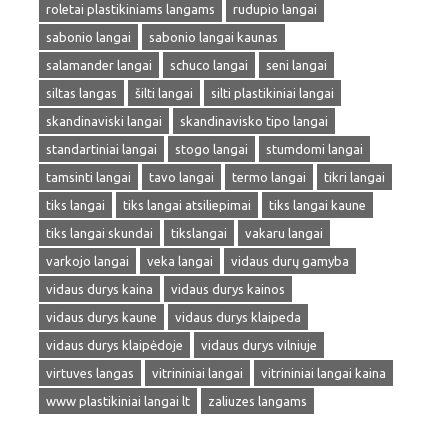
roletai plastikiniams langams
rudupio langai
sabonio langai
sabonio langai kaunas
salamander langai
schuco langai
seni langai
siltas langas
šilti langai
silti plastikiniai langai
skandinaviski langai
skandinavisko tipo langai
standartiniai langai
stogo langai
stumdomi langai
tamsinti langai
tavo langai
termo langai
tikri langai
tiks langai
tiks langai atsiliepimai
tiks langai kaune
tiks langai skundai
tikslangai
vakaru langai
varkojo langai
veka langai
vidaus durų gamyba
vidaus durys kaina
vidaus durys kainos
vidaus durys kaune
vidaus durys klaipeda
vidaus durys klaipėdoje
vidaus durys vilniuje
virtuves langas
vitrininiai langai
vitrininiai langai kaina
www plastikiniai langai lt
zaliuzes langams