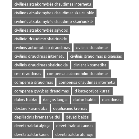
civilinės atsakomybės draudimas internetu
civilines atsakomybes draudimas skaiciuokle
civilinės atsakomybės draudimo skaičiuoklė
civilinės atsakomybės sąlygos
civilinio draudimo skaiciuokle
civilinis automobilio draudimas
civilinis draudimas
civilinis draudimas internetu
civilinis draudimas pigiausias
civilinis draudimas skaiciuokle
clinians kosmetika
cmr draudimas
compensa automobilio draudimas
compensa draudimas
compensa draudimas internetu
compensa gyvybės draudimas
d kategorijos kursai
dalios baldai
danijos langai
darbo baldai
darudimas
declare kosmetika
depiliacinis kremas
depiliacinis kremas veidui
dėvėti baldai
deveti baldai alytuje
deveti baldai kaunas
dėvėti baldai kaune
deveti baldai utenoje