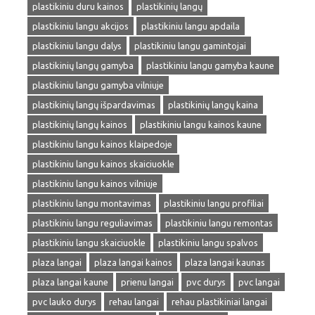
plastikiniu duru kainos
plastikinių langų
plastikiniu langu akcijos
plastikiniu langu apdaila
plastikiniu langu dalys
plastikiniu langu gamintojai
plastikinių langų gamyba
plastikiniu langu gamyba kaune
plastikiniu langu gamyba vilniuje
plastikinių langų išpardavimas
plastikinių langų kaina
plastikinių langų kainos
plastikiniu langu kainos kaune
plastikiniu langu kainos klaipedoje
plastikiniu langu kainos skaiciuokle
plastikiniu langu kainos vilniuje
plastikiniu langu montavimas
plastikiniu langu profiliai
plastikiniu langu reguliavimas
plastikiniu langu remontas
plastikiniu langu skaiciuokle
plastikiniu langu spalvos
plaza langai
plaza langai kainos
plaza langai kaunas
plaza langai kaune
prienu langai
pvc durys
pvc langai
pvc lauko durys
rehau langai
rehau plastikiniai langai