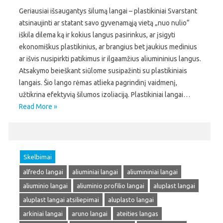
Geriausiai išsaugantys šilumą langai – plastikiniai Svarstant
atsinaujinti ar statant savo gyvenamąją vietą „nuo nulio“
iškila dilema ką ir kokius langus pasirinkus, ar įsigyti
ekonomiškus plastikinius, ar brangius bet jaukius medinius
ar išvis nusipirkti patikimus ir ilgaamžius aliumininius langus.
Atsakymo beieškant siūlome susipažinti su plastikiniais
langais. Šio lango rėmas atlieka pagrindinį vaidmenį,
užtikrina efektyvią šilumos izoliaciją. Plastikiniai langai…
Read More »
Skelbimai
alfredo langai
aliuminiai langai
aliumininiai langai
aliuminio langai
aliuminio profilio langai
aluplast langai
aluplast langai atsiliepimai
aluplasto langai
arkiniai langai
aruno langai
ateities langas