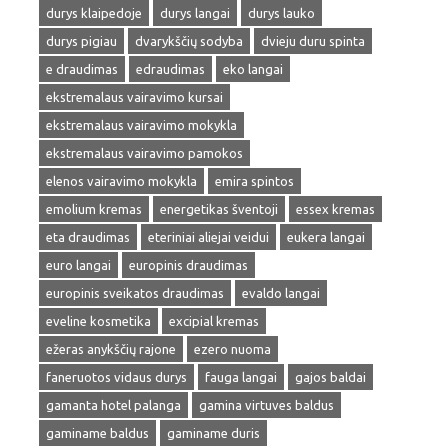
durys klaipedoje
durys langai
durys lauko
durys pigiau
dvarykščių sodyba
dvieju duru spinta
e draudimas
edraudimas
eko langai
ekstremalaus vairavimo kursai
ekstremalaus vairavimo mokykla
ekstremalaus vairavimo pamokos
elenos vairavimo mokykla
emira spintos
emolium kremas
energetikas šventoji
essex kremas
eta draudimas
eteriniai aliejai veidui
eukera langai
euro langai
europinis draudimas
europinis sveikatos draudimas
evaldo langai
eveline kosmetika
excipial kremas
ežeras anykščių rajone
ezero nuoma
faneruotos vidaus durys
fauga langai
gajos baldai
gamanta hotel palanga
gamina virtuves baldus
gaminame baldus
gaminame duris